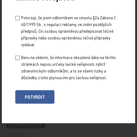
29. 6. 2026
Potvrzuji, že jsem odborníkem ve smyslu §2a Zákona č.
Kazuistika popisuje případ 66letého pacienta
s dlouholetou progresivní psoriatickou artritidou
40/1995 Sb., o regulaci reklamy, ve znění pozdějších
s výrazným axiálním i periferním postižením. Po…
předpisů, čili osobou oprávněnou předepisovat léčivé
přípravky nebo osobou oprávněnou léčivé přípravky
vydávat.
Baxdrostat v léčbě nekontrolované a rezistentní
hypertenze – výsledky studie BAX-HTN
Beru na vědomí, že informace obsažené dále na těchto
stránkách nejsou určeny laické veřejnosti, nýbrž
PRO PŘEDPLATITELE
zdravotnickým odborníkům, a to se všemi riziky a
30. 4. 2026
důsledky z toho plynoucími pro laickou veřejnost.
Studie BAX‑HTN hodnotila účinnost a bezpečnost
baxdrostatu, selektivního inhibitoru aldosteron‑syntázy,
u pacientů s nekontrolovanou nebo rezistentní…
POTVRDIT
Studie DIGIT-HF
PRO PŘEDPLATITELE
30. 4. 2026