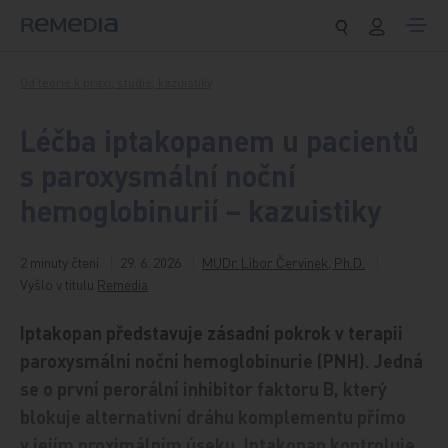
Přeskočit na obsah
Od teorie k praxi, studie, kazuistiky
Léčba iptakopanem u pacientů
s paroxysmální noční
hemoglobinurií – kazuistiky
2 minuty čtení
29. 6. 2026
MUDr. Libor Červinek, Ph.D.
Vyšlo v titulu
Remedia
Iptakopan představuje zásadní pokrok v terapii
paroxysmální noční hemoglobinurie (PNH). Jedná
se o první perorální inhibitor faktoru B, který
blokuje alternativní dráhu komplementu přímo
v jejím proximálním úseku. Iptakopan kontroluje