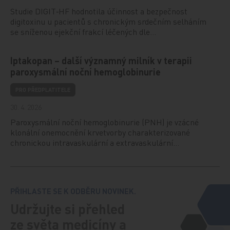
Studie DIGIT‑HF hodnotila účinnost a bezpečnost
digitoxinu u pacientů s chronickým srdečním selháním
se sníženou ejekční frakcí léčených dle…
Iptakopan – další významný milník v terapii
paroxysmální noční hemoglobinurie
PRO PŘEDPLATITELE
30. 4. 2026
Paroxysmální noční hemoglobinurie (PNH) je vzácné
klonální onemocnění krvetvorby charakterizované
chronickou intravaskulární a extravaskulární…
PŘIHLASTE SE K ODBĚRU NOVINEK.
Udržujte si přehled
ze světa medicíny a