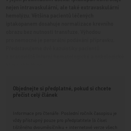
nejen intravaskulární, ale také extravaskulární
hemolýzu. Většina pacientů léčených
iptakopanem dosahuje normalizace krevního
obrazu bez nutnosti transfuze. Výhodou
pro nemocné je perorální podávání přípravku.
Představujeme dvě kazuistiky pacientů
z pracoviště Interní hematologické a onkologické
kliniky FN Brno.
Objednejte si předplatné, pokud si chcete
přečíst celý článek
Informace pro čtenáře: Poslední ročník časopisu je
vždy přístupný pouze pro předplatitele (6 čísel
tištěného dvouměsíčníku + internetové verze všech