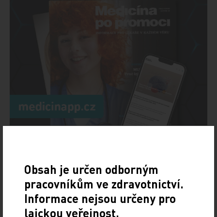
Doporučené
Obsah je určen odborným
Psoriatická artritida léčená infliximabem s
pracovníkům ve zdravotnictví.
opětovným dosažením remise při podkožní
Informace nejsou určeny pro
aplikaci
laickou veřejnost.
PRO PŘEDPLATITELE