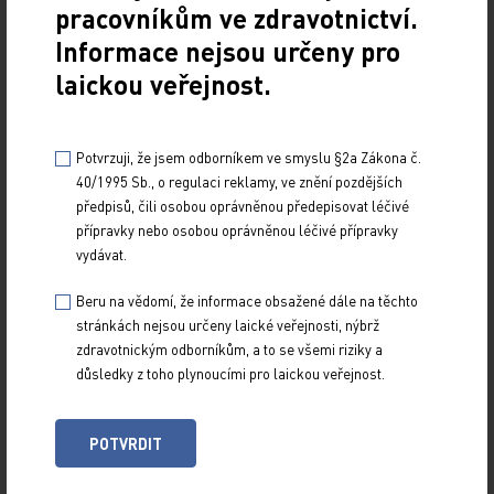
pracovníkům ve zdravotnictví.
Psoriatická artritida léčená infliximabem s
Informace nejsou určeny pro
opětovným dosažením remise při podkožní
aplikaci
laickou veřejnost.
PRO PŘEDPLATITELE
29. 6. 2026
Potvrzuji, že jsem odborníkem ve smyslu §2a Zákona č.
Kazuistika popisuje případ 66letého pacienta
40/1995 Sb., o regulaci reklamy, ve znění pozdějších
s dlouholetou progresivní psoriatickou artritidou
předpisů, čili osobou oprávněnou předepisovat léčivé
s výrazným axiálním i periferním postižením. Po…
přípravky nebo osobou oprávněnou léčivé přípravky
vydávat.
Flexibilní dávkování lebrikizumabu u atopické
Beru na vědomí, že informace obsažené dále na těchto
dermatitidy – analýza z registru BIOREP
stránkách nejsou určeny laické veřejnosti, nýbrž
zdravotnickým odborníkům, a to se všemi riziky a
PRO PŘEDPLATITELE
důsledky z toho plynoucími pro laickou veřejnost.
30. 4. 2026
Lebrikizumab je první monoklonální protilátka
proti interleukinu 13 indikovaná k léčbě atopické
POTVRDIT
dermatitidy u adolescentů a dospělých umožňující…