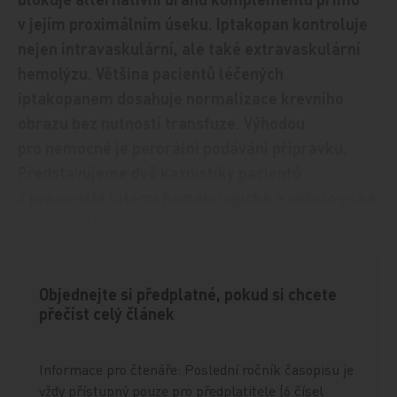
v jejím proximálním úseku. Iptakopan kontroluje
nejen intravaskulární, ale také extravaskulární
hemolýzu. Většina pacientů léčených
iptakopanem dosahuje normalizace krevního
obrazu bez nutnosti transfuze. Výhodou
pro nemocné je perorální podávání přípravku.
Představujeme dvě kazuistiky pacientů
z pracoviště Interní hematologické a onkologické
kliniky FN Brno.
Objednejte si předplatné, pokud si chcete
přečíst celý článek
Informace pro čtenáře: Poslední ročník časopisu je
vždy přístupný pouze pro předplatitele (6 čísel