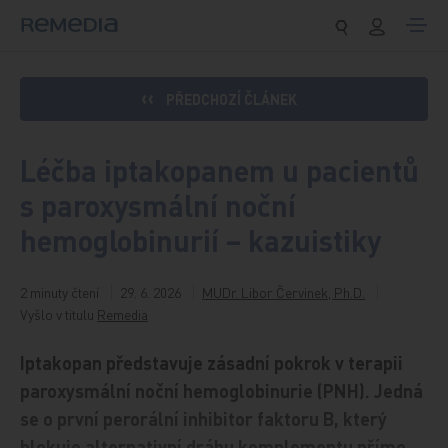
Přeskočit na obsah
PŘEDCHOZÍ ČLÁNEK
Léčba iptakopanem u pacientů
s paroxysmální noční
hemoglobinurií – kazuistiky
2 minuty čtení
29. 6. 2026
MUDr. Libor Červinek, Ph.D.
Vyšlo v titulu
Remedia
Iptakopan představuje zásadní pokrok v terapii
paroxysmální noční hemoglobinurie (PNH). Jedná
se o první perorální inhibitor faktoru B, který
blokuje alternativní dráhu komplementu přímo