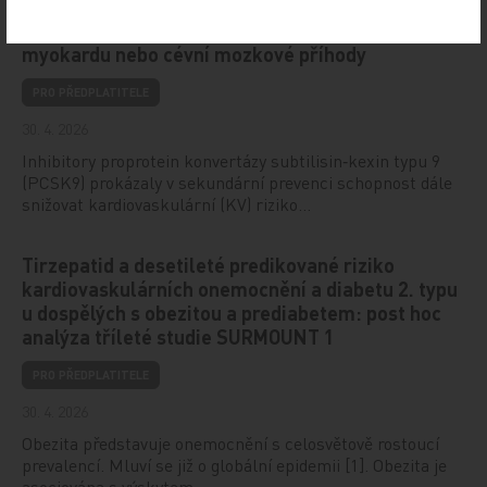
Evolokumab u pacientů bez předchozího infarktu
myokardu nebo cévní mozkové příhody
PRO PŘEDPLATITELE
30. 4. 2026
Inhibitory proprotein konvertázy subtilisin‑kexin typu 9
(PCSK9) prokázaly v sekundární prevenci schopnost dále
snižovat kardiovaskulární (KV) riziko…
Tirzepatid a desetileté predikované riziko
kardiovaskulárních onemocnění a diabetu 2. typu
u dospělých s obezitou a prediabetem: post hoc
analýza tříleté studie SURMOUNT 1
PRO PŘEDPLATITELE
30. 4. 2026
Obezita představuje onemocnění s celosvětově rostoucí
prevalencí. Mluví se již o globální epidemii [1]. Obezita je
asociována s výskytem…