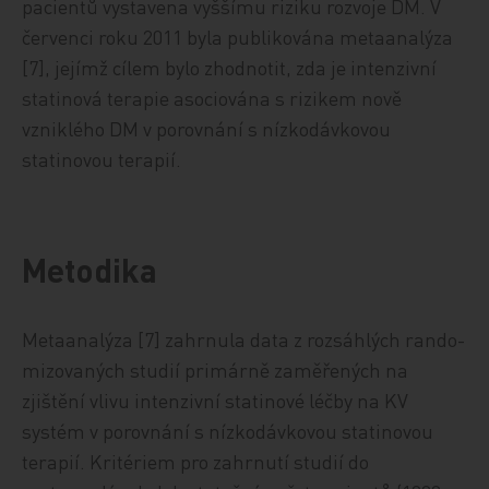
pacientů vystavena vyššímu riziku rozvoje DM. V
červenci roku 2011 byla publikována metaanalýza
[7], jejímž cílem bylo zhodnotit, zda je intenzivní
statinová terapie asociována s rizikem nově
vzniklého DM v porovnání s nízkodávkovou
statinovou terapií.
Metodika
Metaanalýza [7] zahrnula data z rozsáhlých rando-
mizovaných studií primárně zaměřených na
zjištění vlivu intenzivní statinové léčby na KV
systém v porovnání s nízkodávkovou statinovou
terapií. Kritériem pro zahrnutí studií do