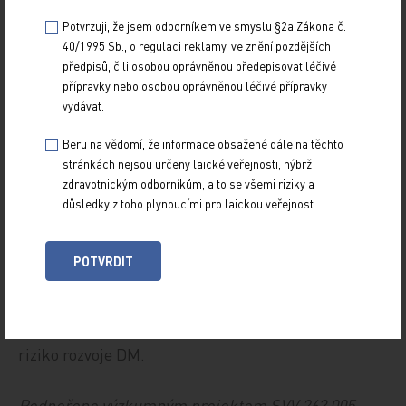
koronárním syndromu, tak i u stabilní ischemické
Potvrzuji, že jsem odborníkem ve smyslu §2a Zákona č.
choroby srdeční, zatímco výskyt KV příhod byl u
40/1995 Sb., o regulaci reklamy, ve znění pozdějších
obou stavů nižší.
předpisů, čili osobou oprávněnou předepisovat léčivé
přípravky nebo osobou oprávněnou léčivé přípravky
vydávat.
Analýza citlivosti
Beru na vědomí, že informace obsažené dále na těchto
stránkách nejsou určeny laické veřejnosti, nýbrž
V analýze citlivosti získali autoři podobné výsledky
zdravotnickým odborníkům, a to se všemi riziky a
jako v primární analýze pro průměrné riziko
důsledky z toho plynoucími pro laickou veřejnost.
rozvoje DM (hodnoceno ve 3 studiích) [5, 8, 9] a pro
redukci KV příhod (hodnoceno ve všech 5 studiích).
POTVRDIT
Ve studiích [8, 9], které však na rozdíl od primární
analýzy nepoužívaly standardní diagnostická
kritéria, bylo rovněž zjištěno kvalitativně podobné
riziko rozvoje DM.
Podpořeno výzkumným projektem SVV 263 005.