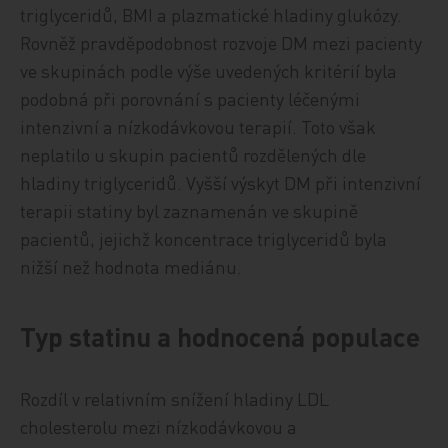
triglyceridů, BMI a plazmatické hladiny glukózy.
Rovněž pravděpodobnost rozvoje DM mezi pacienty
ve skupinách podle výše uvedených kritérií byla
podobná při porovnání s pacienty léčenými
intenzivní a nízkodávkovou terapií. Toto však
neplatilo u skupin pacientů rozdělených dle
hladiny triglyceridů. Vyšší výskyt DM při intenzivní
terapii statiny byl zaznamenán ve skupině
pacientů, jejichž koncentrace triglyceridů byla
nižší než hodnota mediánu.
Typ statinu a hodnocená populace
Rozdíl v relativním snížení hladiny LDL
cholesterolu mezi nízkodávkovou a