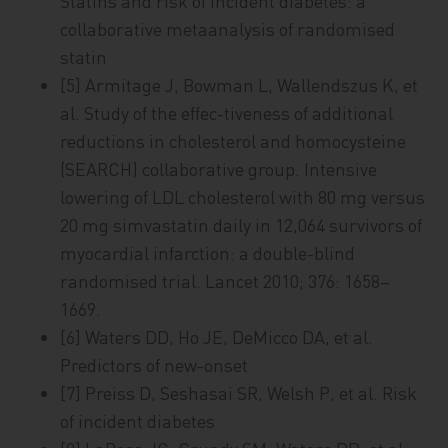
Statins and risk of incident diabetes: a
collaborative metaanalysis of randomised
statin
[5] Armitage J, Bowman L, Wallendszus K, et
al. Study of the effec-tiveness of additional
reductions in cholesterol and homocysteine
(SEARCH) collaborative group. Intensive
lowering of LDL cholesterol with 80 mg versus
20 mg simvastatin daily in 12,064 survivors of
myocardial infarction: a double-blind
randomised trial. Lancet 2010; 376: 1658–
1669.
[6] Waters DD, Ho JE, DeMicco DA, et al.
Predictors of new-onset
[7] Preiss D, Seshasai SR, Welsh P, et al. Risk
of incident diabetes