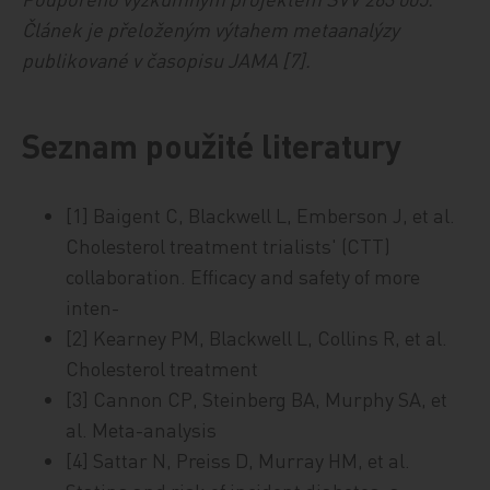
Článek je přeloženým výtahem metaanalýzy
publikované v časopisu JAMA [7].
Seznam použité literatury
[1] Baigent C, Blackwell L, Emberson J, et al.
Cholesterol treatment trialists' (CTT)
collaboration. Efficacy and safety of more
inten-
[2] Kearney PM, Blackwell L, Collins R, et al.
Cholesterol treatment
[3] Cannon CP, Steinberg BA, Murphy SA, et
al. Meta-analysis
[4] Sattar N, Preiss D, Murray HM, et al.