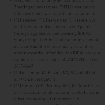
[8] LaRosa JC, Grundy SM, Waters DD, et al.
Treating to new targets (TNT) investigators.
Intensive lipid lowering with atorvastatin in
[9] Pedersen TR, Faergeman O, Kastelein JJ,
et al. Incremental decrea-se in end points
through aggressive lipid lowering (IDEAL)
study group. High-dose atorvastatin vs usual-
dose simvastatin for secondary prevention
after myocardial infarction: the IDEAL study: a
randomized controlled trial. JAMA 2005; 294:
2437–2445.
[10] de Lemos JA, Blazing MA, Wiviott SD, et
al. A to Z investigators.
[11] Cannon CP, Braunwald E, McCabe CH, et
al. Pravastatin or atorvastatin evaluation and
infection therapy – thrombolysis in