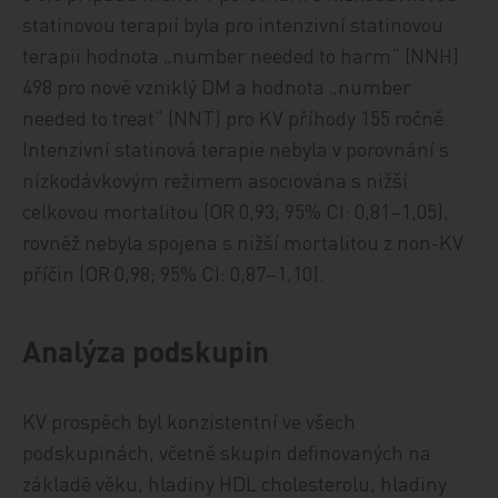
statinovou terapií byla pro intenzivní statinovou
terapii hodnota „number needed to harm“ (NNH)
498 pro nově vzniklý DM a hodnota „number
needed to treat“ (NNT) pro KV příhody 155 ročně.
Intenzivní statinová terapie nebyla v porovnání s
nízkodávkovým režimem asociována s nižší
celkovou mortalitou (OR 0,93; 95% CI: 0,81–1,05),
rovněž nebyla spojena s nižší mortalitou z non-KV
příčin (OR 0,98; 95% CI: 0,87–1,10).
Analýza podskupin
KV prospěch byl konzistentní ve všech
podskupinách, včetně skupin definovaných na
základě věku, hladiny HDL cholesterolu, hladiny