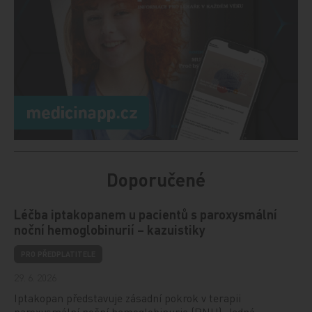
Doporučené
Léčba iptakopanem u pacientů s paroxysmální
noční hemoglobinurií – kazuistiky
PRO PŘEDPLATITELE
29. 6. 2026
Iptakopan představuje zásadní pokrok v terapii
paroxysmální noční hemoglobinurie (PNH). Jedná