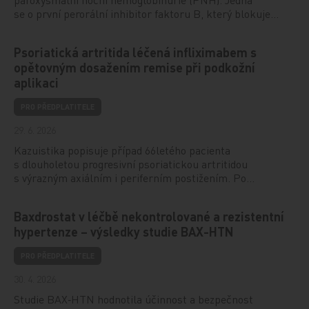
se o první perorální inhibitor faktoru B, který blokuje…
Psoriatická artritida léčená infliximabem s
opětovným dosažením remise při podkožní
aplikaci
PRO PŘEDPLATITELE
29. 6. 2026
Kazuistika popisuje případ 66letého pacienta
s dlouholetou progresivní psoriatickou artritidou
s výrazným axiálním i periferním postižením. Po…
Baxdrostat v léčbě nekontrolované a rezistentní
hypertenze – výsledky studie BAX-HTN
PRO PŘEDPLATITELE
30. 4. 2026
Studie BAX‑HTN hodnotila účinnost a bezpečnost