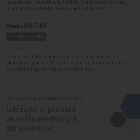
baxdrostatu, selektivního inhibitoru aldosteron‑syntázy,
u pacientů s nekontrolovanou nebo rezistentní…
Studie DIGIT-HF
PRO PŘEDPLATITELE
30. 4. 2026
Studie DIGIT‑HF hodnotila účinnost a bezpečnost
digitoxinu u pacientů s chronickým srdečním selháním
se sníženou ejekční frakcí léčených dle…
PŘIHLASTE SE K ODBĚRU NOVINEK.
Udržujte si přehled
ze světa medicíny a
zdravotnictví.