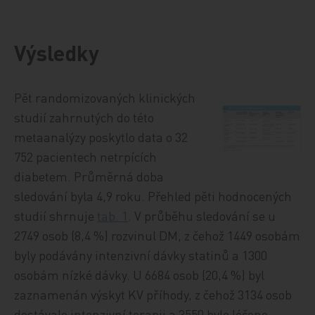
Výsledky
Pět randomizovaných klinických
studií zahrnutých do této
metaanalýzy poskytlo data o 32
752 pacientech netrpících
diabetem. Průměrná doba
sledování byla 4,9 roku. Přehled pěti hodnocených
studií shrnuje
tab. 1
. V průběhu sledování se u
2749 osob (8,4 %) rozvinul DM, z čehož 1449 osobám
byly podávány intenzivní dávky statinů a 1300
osobám nízké dávky. U 6684 osob (20,4 %) byl
zaznamenán výskyt KV příhody, z čehož 3134 osob
dostávalo intenzivní terapii a 3550 bylo léčeno