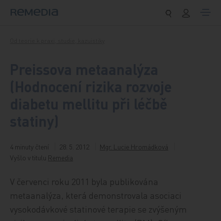
Přeskočit na obsah
Od teorie k praxi, studie, kazuistiky
Preissova metaanalýza
(Hodnocení rizika rozvoje
diabetu mellitu při léčbě
statiny)
4 minuty čtení
28. 5. 2012
Mgr. Lucie Hromádková
Vyšlo v titulu
Remedia
V červenci roku 2011 byla publikována
metaanalýza, která demonstrovala asociaci
vysokodávkové statinové terapie se zvýšeným