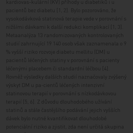
kardiovas-kulární (KV) příhody u diabetiků i u
pacientů bez diabetu [1, 2]. Bylo pozorováno, že
vysokodávková statinová terapie vede v porovnání s
nižšími dávkami k další redukci komplikací [1, 3].
Metaanalýza 13 randomizovaných kontrolovaných
studií zahrnující 19 140 osob však zaznamenala o 9
% vyšší riziko rozvoje diabetu mellitu (DM) u
pacientů léčených statiny v porovnání s pacienty
léčenými placebem či standardní léčbou [4].
Rovněž výsledky dalších studií naznačovaly zvýšený
výskyt DM u pa-cientů léčených intenzivní
statinovou terapií v porovnání s nízkodávkovou
terapií [5, 6]. Z důvodu dlouhodobého užívání
statinů a stále častějšího podávání jejich vyšších
dávek bylo nutné kvantifikovat dlouhodobé
potenciální riziko a zjistit, zda není určitá skupina