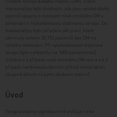
rizikem rozvoje diabetu mellitu (DM). Cílem
metaanalýzy bylo zhodnotit, zda jsou vysoké dávky
statinů spojeny s rozvojem nově vzniklého DM v
porovnání s nízkodávkovou statinovou terapií. Do
metaanalýzy bylo zařazeno pět prací, které
zahrnuly celkem 32 752 pacientů bez DM na
začátku sledování. Při vysokodávkové statinové
terapii bylo v přepočtu na 1000 pacientoroků
zjištěno o 2 případy nově vzniklého DM více a o 6,5
případu kardiovaskulárních příhod méně oproti
skupině léčené nízkými dávkami statinů.
Úvod
Terapie statiny signifikantně snižuje riziko