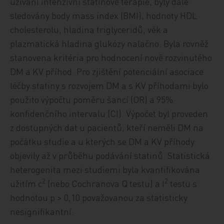
užívání intenzivní statinové terapie, byly dále
sledovány body mass index (BMI), hodnoty HDL
cholesterolu, hladina triglyceridů, věk a
plazmatická hladina glukózy nalačno. Byla rovněž
stanovena kritéria pro hodnocení nově rozvinutého
DM a KV příhod. Pro zjištění potenciální asociace
léčby statiny s rozvojem DM a s KV příhodami bylo
použito výpočtu poměru šancí (OR) a 95%
konfidenčního intervalu (CI). Výpočet byl proveden
z dostupných dat u pacientů, kteří neměli DM na
počátku studie a u kterých se DM a KV příhody
objevily až v průběhu podávání statinů. Statistická
heterogenita mezi studiemi byla kvantifikována
2
2
užitím c
(nebo Cochranova Q testu) a I
testu s
hodnotou p > 0,10 považovanou za statisticky
nesignifikantní.