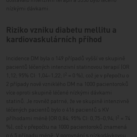
nízkými dávkami.
Riziko vzniku diabetu mellitu a
kardiovaskulárních příhod
Incidence DM byla o 149 případů vyšší ve skupině
pacientů léčených intenzivní statinovou terapií (OR
2
1,12; 95% CI: 1,04–1,22; I
= 0 %), což je v přepočtu o
2 případy nově vzniklého DM na 1000 pacientoroků
více oproti skupině léčené nízkými dávkami
statinů. Je rovněž patrné, že ve skupině intenzivně
léčených pacientů bylo o 416 pacientů s KV
2
příhodami méně (OR 0,84; 95% CI: 0,75–0,94; I
= 74
%), což v přepočtu na 1000 pacientoroků znamená
o 6,5 případu méně. V porovnání s nízkodávkovou