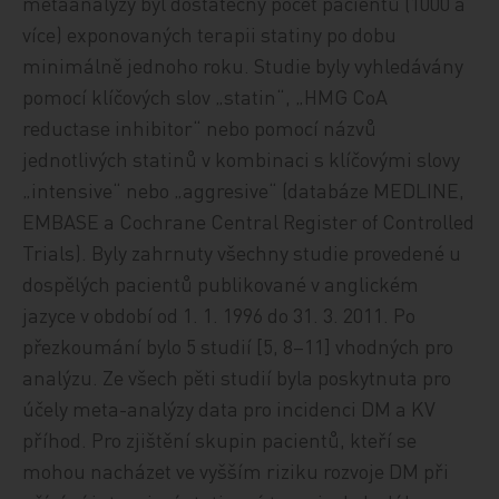
metaanalýzy byl dostatečný počet pacientů (1000 a
více) exponovaných terapii statiny po dobu
minimálně jednoho roku. Studie byly vyhledávány
pomocí klíčových slov „statin“, „HMG CoA
reductase inhibitor“ nebo pomocí názvů
jednotlivých statinů v kombinaci s klíčovými slovy
„intensive“ nebo „aggresive“ (databáze MEDLINE,
EMBASE a Cochrane Central Register of Controlled
Trials). Byly zahrnuty všechny studie provedené u
dospělých pacientů publikované v anglickém
jazyce v období od 1. 1. 1996 do 31. 3. 2011. Po
přezkoumání bylo 5 studií [5, 8–11] vhodných pro
analýzu. Ze všech pěti studií byla poskytnuta pro
účely meta-analýzy data pro incidenci DM a KV
příhod. Pro zjištění skupin pacientů, kteří se
mohou nacházet ve vyšším riziku rozvoje DM při