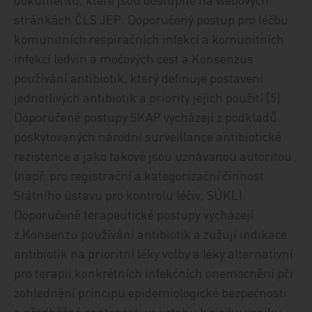
stránkách ČLS JEP: Doporučený postup pro léčbu
komunitních respiračních infekcí a komunitních
infekcí ledvin a močových cest a Konsenzus
používání antibiotik, který definuje postavení
jednotlivých antibiotik a priority jejich použití [5].
Doporučené postupy SKAP vycházejí z podkladů
poskytovaných národní surveillance antibiotické
rezistence a jako takové jsou uznávanou autoritou
(např. pro registrační a kategorizační činnost
Státního ústavu pro kontrolu léčiv, SÚKL).
Doporučené terapeutické postupy vycházejí
z Konsenzu používání antibiotik a zužují indikace
antibiotik na prioritní léky volby a léky alternativní
pro terapii konkrétních infekčních onemocnění při
zohlednění principu epidemiologické bezpečnosti
a předběžné opatrnosti ve vztahu k riziku vzniku