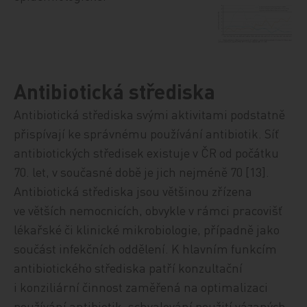
Antibiotická střediska
Antibiotická střediska svými aktivitami podstatně
přispívají ke správnému používání antibiotik. Síť
antibiotických středisek existuje v ČR od počátku
70. let, v současné době je jich nejméně 70 [13].
Antibiotická střediska jsou většinou zřízena
ve větších nemocnicích, obvykle v rámci pracovišť
lékařské či klinické mikrobiologie, případně jako
součást infekčních oddělení. K hlavním funkcím
antibiotického střediska patří konzultační
i konziliární činnost zaměřená na optimalizaci
používání antibiotik, schvalování použití vázaných