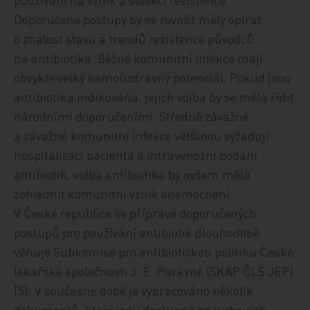
Doporučené postupy by se rovněž měly opírat
o znalost stavu a trendů rezistence původců
na antibiotika. Běžné komunitní infekce mají
obvykle velký samoúzdravný potenciál. Pokud jsou
antibiotika indikována, jejich volba by se měla řídit
národními doporučeními. Středně závažné
a závažné komunitní infekce většinou vyžadují
hospitalizaci pacienta a intravenózní podání
antibiotik, volba antibiotika by ovšem měla
zohlednit komunitní vznik onemocnění.
V České republice se přípravě doporučených
postupů pro používání antibiotik dlouhodobě
věnuje Subkomise pro antibiotickou politiku České
lékařské společnosti J. E. Purkyně (SKAP ČLS JEP)
[5]
. V současné době je vypracováno několik
dokumentů, které jsou dostupné na webových