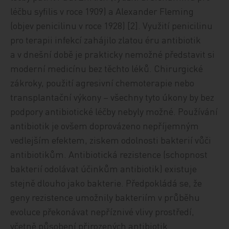
léčbu syfilis v roce 1909) a Alexander Fleming
(objev penicilinu v roce 1928) [2]. Využití penicilinu
pro terapii infekcí zahájilo zlatou éru antibiotik
a v dnešní době je prakticky nemožné představit si
moderní medicínu bez těchto léků. Chirurgické
zákroky, použití agresivní chemoterapie nebo
transplantační výkony – všechny tyto úkony by bez
podpory antibiotické léčby nebyly možné. Používání
antibiotik je ovšem doprovázeno nepříjemným
vedlejším efektem, ziskem odolnosti bakterií vůči
antibiotikům. Antibiotická rezistence (schopnost
bakterií odolávat účinkům antibiotik) existuje
stejně dlouho jako bakterie. Předpokládá se, že
geny rezistence umožnily bakteriím v průběhu
evoluce překonávat nepříznivé vlivy prostředí,
včetně působení přirozených antibiotik