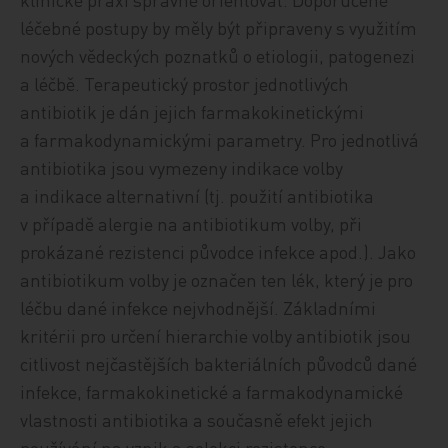
léčebné postupy by měly být připraveny s využitím
nových vědeckých poznatků o etiologii, patogenezi
a léčbě. Terapeutický prostor jednotlivých
antibiotik je dán jejich farmakokinetickými
a farmakodynamickými parametry. Pro jednotlivá
antibiotika jsou vymezeny indikace volby
a indikace alternativní (tj. použití antibiotika
v případě alergie na antibiotikum volby, při
prokázané rezistenci původce infekce apod.). Jako
antibiotikum volby je označen ten lék, který je pro
léčbu dané infekce nejvhodnější. Základními
kritérii pro určení hierarchie volby antibiotik jsou
citlivost nejčastějších bakteriálních původců dané
infekce, farmakokinetické a farmakodynamické
vlastnosti antibiotika a současně efekt jejich
používání na vznik a selekci rezistence.