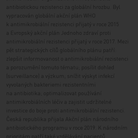
antibiotickou rezistenci za globální hrozbu. Byl
vypracován globální akční plán WHO
k antimikrobiální rezistenci přijatý v roce 2015
a Evropský akční plán Jednoho zdraví proti
antimikrobiální rezistenci přijatý v roce 2017. Mezi
pět strategických cílů globálního plánu patří:
zlepšit informovanost o antimikrobiální rezistenci
a porozumění tomuto tématu; posílit dohled
(surveillance) a výzkum; snížit výskyt infekcí
vyvolaných bakteriemi rezistentními
na antibiotika; optimalizovat používání
antimikrobiálních léčiv a zajistit udržitelné
investice do boje proti antimikrobiální rezistenci.
Česká republika přijala Akční plán národního
antibiotického programu v roce 2019. K národním
prioritám patří také vzdělávání pacientů