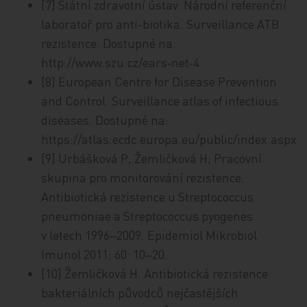
[7] Státní zdravotní ústav. Národní referenční
laboratoř pro anti­-biotika. Surveillance ATB
rezistence. Dostupné na:
http://www.szu.cz/ears‑net‑4
[8] European Centre for Disease Prevention
and Control. Surveillance atlas of infectious
diseases. Dostupné na:
https://atlas.ecdc.europa.eu/public/index.aspx
[9] Urbášková P, Žemličková H; Pracovní
skupina pro monitorování rezi­sten­ce.
Antibiotická rezistence u Streptococcus
pneumoniae a Streptococcus pyogenes
v letech 1996‒2009. Epidemiol Mikrobiol
Imunol 2011; 60: 10‒20.
[10] Žemličková H. Antibiotická rezistence
bakteriálních původců nej­čas­těj­ších