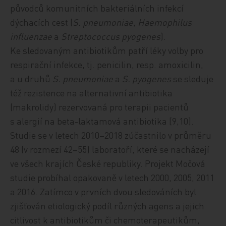
původců komunitních bakteriálních infekcí
dýchacích cest (
S. pneumoniae
,
Haemophilus
influenzae
a
Streptococcus pyogenes
).
Ke sledovaným antibiotikům patří léky volby pro
respirační infekce, tj. penicilin, resp. amoxicilin,
a u druhů
S. pneumoniae
a
S. pyogenes
se sleduje
též rezistence na alternativní antibiotika
(makrolidy) rezervovaná pro terapii pacientů
s alergií na beta-laktamová antibiotika
[9,10]
.
Studie se v letech 2010–2018 zúčastnilo v průměru
48 (v rozmezí 42–55) laboratoří, které se nacházejí
ve všech krajích České republiky. Projekt Močová
studie probíhal opakovaně v letech 2000, 2005, 2011
a 2016. Zatímco v prvních dvou sledováních byl
zjišťován etiologický podíl různých agens a jejich
citlivost k antibiotikům či chemoterapeutikům,