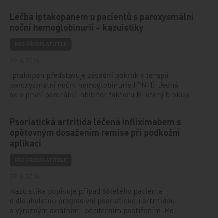
Léčba iptakopanem u pacientů s paroxysmální
noční hemoglobinurií – kazuistiky
PRO PŘEDPLATITELE
29. 6. 2026
Iptakopan představuje zásadní pokrok v terapii
paroxysmální noční hemoglobinurie (PNH). Jedná
se o první perorální inhibitor faktoru B, který blokuje…
Psoriatická artritida léčená infliximabem s
opětovným dosažením remise při podkožní
aplikaci
PRO PŘEDPLATITELE
29. 6. 2026
Kazuistika popisuje případ 66letého pacienta
s dlouholetou progresivní psoriatickou artritidou
s výrazným axiálním i periferním postižením. Po…