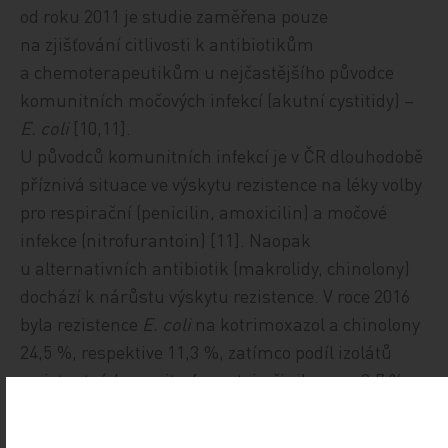
od roku 2011 je studie zaměřena pouze
na zjišťování citlivosti k antibiotikům
a chemoterapeutikům u nejčastějšího původce
komunitních močových infekcí (akutní cystitidy) –
E. coli
[10,11]
.
U původců komunitních infekcí je v ČR dlouhodobě
pří­zni­vá situace ve výskytu rezistence na léky volby
pro respirační (penicilin, amoxicilin) a močové
infekce (nitrofurantoin)
[11].
Naopak
u alternativních antibiotik (makrolidy, chinolony)
dochází k nárůstu výskytu rezistence. V roce 2016
byla rezistence
E. coli
na kotrimoxazol a chinolony
24,5 %, respektive 11,3 %, zatímco podíl izolátů
rezistentních na nitrofurantoin činil pouze 0,7 %
(
graf 3
)
[7]
. Na makrolidová antibiotika bylo v roce
2018 rezistentních 6,5 % izolátů
S. pyogenes
a 11,3