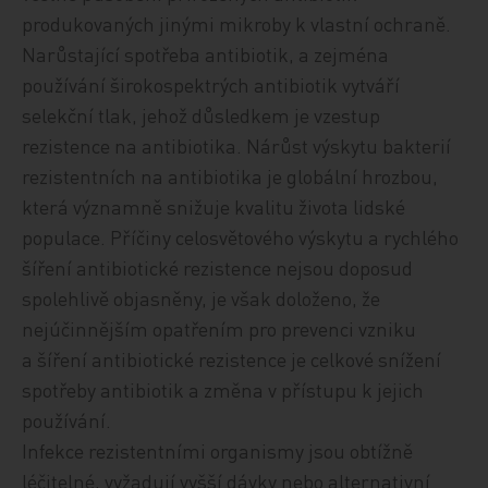
produkovaných jinými mikroby k vlastní ochraně.
Narůstající spotřeba antibiotik, a zejména
používání širokospektrých antibiotik vytváří
selekční tlak, jehož důsledkem je vzestup
rezistence na antibiotika. Nárůst výskytu bakterií
rezistentních na antibiotika je globální hrozbou,
která významně snižuje kvalitu života lidské
populace. Příčiny celosvětového výskytu a rychlého
šíření antibiotické rezistence nejsou doposud
spolehlivě objasněny, je však doloženo, že
nejúčinnějším opatřením pro prevenci vzniku
a šíření antibiotické rezistence je celkové snížení
spotřeby antibiotik a změna v přístupu k jejich
používání.
Infekce rezistentními organismy jsou obtížně
léčitelné, vyžadují vyšší dávky nebo alternativní