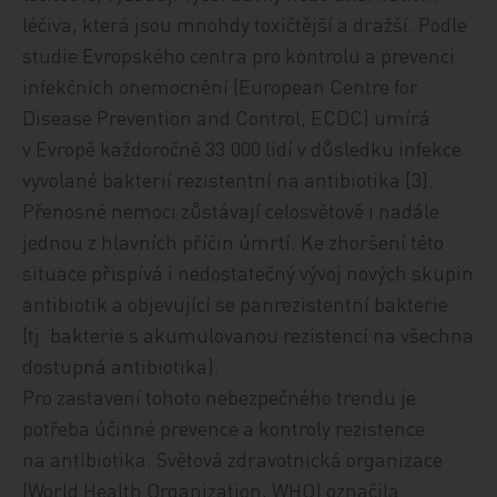
léčiva, která jsou mnohdy toxičtější a dražší. Podle
studie Evropského centra pro kontrolu a prevenci
infekčních onemocnění (European Centre for
Disease Prevention and Control, ECDC) umírá
v Evropě každoročně 33 000 lidí v důsledku infekce
vyvolané bakterií rezistentní na antibiotika [3].
Přenosné nemoci zůstávají celosvětově i nadále
jednou z hlavních příčin úmrtí. Ke zhoršení této
situace přispívá i nedostatečný vývoj nových skupin
antibiotik a objevující se panrezistentní bakterie
(tj. bakterie s akumulovanou rezistencí na všechna
dostupná antibiotika).
Pro zastavení tohoto nebezpečného trendu je
potřeba účinné prevence a kontroly rezistence
na antibiotika. Světová zdravotnická organizace
(World Health Organization, WHO) označila