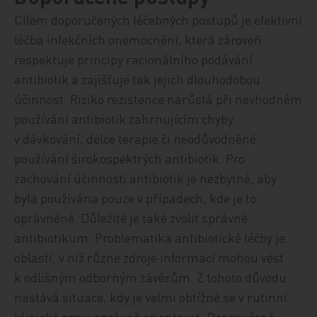
Cílem doporučených léčebných postupů je efektivní
léčba infekčních onemocnění, která zároveň
respektuje principy racionálního podávání
antibiotik a zajišťuje tak jejich dlouhodobou
účinnost. Riziko rezistence narůstá při nevhodném
používání antibiotik zahrnujícím chyby
v dávkování, délce terapie či neodůvodněné
používání širokospektrých antibiotik. Pro
zachování účinnosti antibiotik je nezbytné, aby
byla používána pouze v případech, kde je to
oprávněné. Důležité je také zvolit správné
antibiotikum. Problematika antibiotické léčby je
oblastí, v níž různé zdroje informací mohou vést
k odlišným odborným závěrům. Z tohoto důvodu
nastává situace, kdy je velmi obtížné se v rutinní
klinické praxi správně orientovat. Doporučené