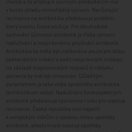
chorob a že přístup k účinným antibiotikům má
v tomto ohledu mimořádný význam. Narůstající
rezistence na antibiotika představuje problém,
který kvalitu života snižuje. Pro dlouhodobé
zachování účinnosti antibiotik je třeba zamezit
nadužívání a nesprávnému používání antibiotik.
Antibiotika by měla být indikována pouze pro léčbu
bakteriálních infekcí a podíl nesprávných indikací
na základě diagnostických rozpaků či nátlaku
pacienta by měl být omezován. Důležitým
parametrem je také volba správného antibiotika
(antibiotikum volby). Nadužívání širokospektrých
antibiotik představuje významné riziko pro vzestup
rezistence. Česká republika sice nepatří
k evropským státům s vysokou mírou spotřeby
antibiotik, přesto trvalý vzestup spotřeby