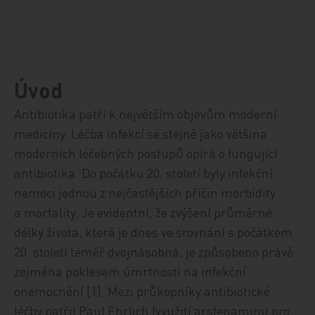
Úvod
Antibiotika patří k největším objevům moderní
medicíny. Léčba infekcí se stejně jako většina
moderních léčebných postupů opírá o fungující
antibiotika. Do počátku 20. století byly infekční
nemoci jednou z nejčastějších příčin morbidity
a mortality. Je evidentní, že zvýšení průměrné
délky života, která je dnes ve srovnání s počátkem
20. století téměř dvojnásobná, je způsobeno právě
zejména poklesem úmrtnosti na infekční
onemocnění
[
1]. Mezi průkopníky antibiotické
léčby patřil Paul Ehrlich (využití arsfenaminu pro