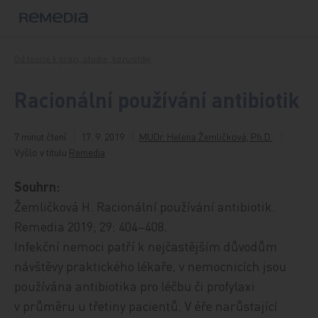
Přeskočit na obsah
Od teorie k praxi, studie, kazuistiky
Racionální používání antibiotik
7 minut čtení
17. 9. 2019
MUDr. Helena Žemličková, Ph.D.
Vyšlo v titulu
Remedia
Souhrn:
Žemličková H. Racionální používání antibiotik.
Remedia 2019; 29: 404–408.
Infekční nemoci patří k nejčastějším důvodům
návštěvy praktického lékaře, v nemocnicích jsou
používána antibiotika pro léčbu či profylaxi
v průměru u třetiny pacientů. V éře narůstající