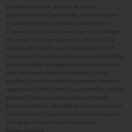
spotřeba antibiotik zejména ze skupin
alternativních léků (makrolidy, aminopeniciliny
s inhibitorem beta-laktamázy, cefalosporiny
2. generace) narůstá a nekoresponduje s vývojem
rezistence k různým skupinám antibiotik
[12].
Analýza údajů SÚKL o spotřebě antibiotik v ČR
zjistila nepříznivý trend většiny ukazatelů spotřeby
antibiotik (vyšší spotřeba chráněných penicilinů,
vyšší podíl makrolidových antibiotik, nárůst
spotřeby v zimních měsících pro terapii akutních
respiračních infekcí, které jsou především virového
původu). Dostupnost široké škály antibiotik
postupně odsouvá léky volby (penicilin, amoxicilin,
nitrofurantoin) z jejich dominantního postavení,
aniž by pro to byly důvody klinické nebo
epidemiologické.