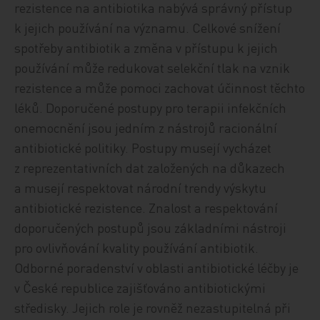
rezistence na antibiotika nabývá správný přístup
k jejich používání na významu. Celkové snížení
spotřeby antibiotik a změna v přístupu k jejich
používání může redukovat selekční tlak na vznik
rezistence a může pomoci zachovat účinnost těchto
léků. Doporučené postupy pro terapii infekčních
onemocnění jsou jedním z nástrojů racionální
antibiotické politiky. Postupy musejí vycházet
z reprezentativních dat založených na důkazech
a musejí respektovat národní trendy výskytu
antibiotické rezistence. Znalost a respektování
doporučených postupů jsou základními nástroji
pro ovlivňování kvality používání antibiotik.
Odborné poradenství v oblasti antibiotické léčby je
v České republice zajišťováno antibiotickými
středisky. Jejich role je rovněž nezastupitelná při