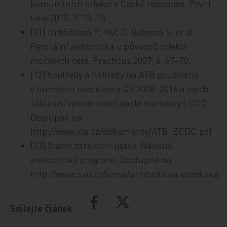
komunitních infekcí v České republice. První
linie 2012; 2: 13‒15.
[11] Urbášková P, Nyč O, Bébrová E, et al.
Perorální antibiotika u původců infekcí
močových cest. Practicus 2007; 6: 67‒70.
[12] Spotřeby a náklady na ATB používaná
v humánní medicíně v ČR 2008‒2016 a jejich
základní vyhodnocení podle metodiky ECDC.
Dostupné na:
http://www.cls.cz/dokumenty/ATB_ECDC.pdf
[13] Státní zdravotní ústav. Národní
antibiotický program. Dostupné na:
http://www.szu.cz/tema/antibioticka‑strediska
Sdílejte článek