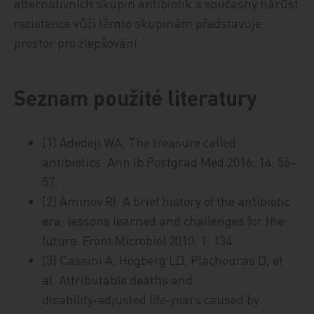
alternativních skupin antibiotik a současný nárůst
rezistence vůči těmto skupinám představuje
prostor pro zlepšování.
Seznam použité literatury
[1] Adedeji WA. The treasure called
antibiotics. Ann Ib Postgrad Med 2016; 14: 56‒
57.
[2] Aminov RI. A brief history of the antibiotic
era: lessons learned and challenges for the
future. Front Microbiol 2010; 1: 134.
[3] Cassini A, Högberg LD, Plachouras D, et
al. Attributable deaths and
disability‑adjusted life‑years caused by