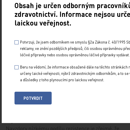
Obsah je určen odborným pracovník
% izolátů
S. pneumoniae
(
graf 4
)
[7]. Oproti tomu
výskyt pneumokoků necitlivých k penicilinu je
zdravotnictví. Informace nejsou urč
dlouhodobě nízký (1,9 % v roce 2018), navíc většina
laickou veřejnost.
respiračních infekcí vyvolaných kmeny se sníženou
citlivostí k penicilinu může být penicilinem,
Potvrzuji, že jsem odborníkem ve smyslu §2a Zákona č. 40/1995 Sb.
respektive a
moxicilinem,
reklamy, ve znění pozdějších předpisů, čili osobou oprávněnou pře
po úpravě dávkování efektivně
léčivé přípravky nebo osobou oprávněnou léčivé přípravky vydávat.
léčena a izoláty plně rezistentní
Beru na vědomí, že informace obsažené dále na těchto stránkách 
na penicilin se v ČR téměř
určeny laické veřejnosti, nýbrž zdravotnickým odborníkům, a to se 
nevyskytují.
a důsledky z toho plynoucími pro laickou veřejnost.
POTVRDIT
Spotřeba antibiotik
Navzdory nízkému podílu rezistence je zřejmé, že