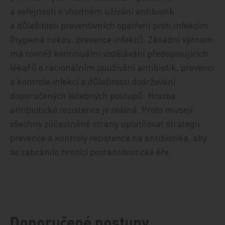
a veřejnosti o vhodném užívání antibiotik
a důležitosti preventivních opatření proti infekcím
(hygiena rukou, prevence infekcí). Zásadní význam
má rovněž kontinuální vzdělávání předepisujících
lékařů o racionálním používání antibiotik, prevenci
a kontrole infekcí a důležitosti dodržování
doporučených léčebných postupů. Hrozba
antibiotické rezistence je reálná. Proto musejí
všechny zúčastněné strany uplatňovat strategii
prevence a kontroly rezistence na antibiotika, aby
se zabránilo hrozící postantibiotické éře.
Doporučené postupy