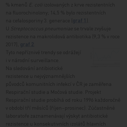
% kmenů
E. coli
izolovaných z krve rezistentních
na fluorochinolony; 14,5 % bylo rezistentních
na cefalosporiny 3. generace (
graf 1
).
U
Streptococcus pneumoniae
se trvale zvyšuje
rezistence na makrolidová antibiotika (9,3 % v roce
2017),
graf 2
.
Tyto nepříznivé trendy se odrážejí
i v národní surveillance.
Na sledování antibiotické
rezistence u nejvýznamnějších
původců komunitních infekcí v ČR je zaměřena
Respirační studie a Močová studie. Projekt
Respirační studie probíhá od roku 1996 každoročně
v období tří měsíců (říjen–prosinec). Zúčastněné
laboratoře zaznamenávají výskyt antibiotické
rezistence u konsekutivních izolátů hlavních