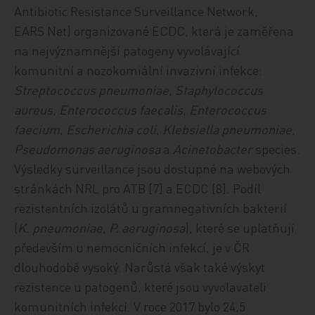
Antibiotic Resistance Surveillance Network,
EARS Net) organizované ECDC, která je zaměřena
na nejvýznamnější patogeny vyvolávající
komunitní a nozokomiální invazivní infekce:
Streptococcus pneumoniae
,
Staphylococcus
aureus
,
Enterococcus faecalis
,
Enterococcus
faecium
,
Escherichia coli
,
Klebsiella pneumoniae
,
Pseudomonas aeruginosa
a
Acinetobacter
species.
Výsledky surveillance jsou dostupné na webových
stránkách NRL pro ATB [7] a ECDC [8]. Podíl
rezistentních izolátů u gramnegativních bakterií
(
K. pneumoniae
,
P. aeruginosa
), které se uplatňují
především u nemocničních infekcí, je v ČR
dlouhodobě vysoký. Narůstá však také výskyt
rezistence u patogenů, které jsou vyvolavateli
komunitních infekcí. V roce 2017 bylo 24,5