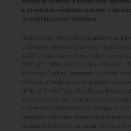
hodnotila účinnost a bezpečnost ascimini
s chronickou myeloidní leukemií v chronic
tyrozinkinázovými inhibitory.
Onemocnění chronickou myeloidní leukemi
s důrazem na léčivé přípravky, které se vy
zátěží nežádoucími účinky (adverse events, 
BCR::ABL1 (dle mechanismu účinku tzv. ST
Myristoyl Pocket), prokázal v klinické stu
účinnost a bezpečnost ve srovnání s bosut
(CML‑CP), kteří byli dříve léčeni dvěma neb
Míra tzv. velké molekulární odpovědi (ma
v rameni s asciminibem ve srovnání s 13,2
sledování, bylo tedy dosaženo primárního c
dosaženo klíčového sekundárního cílového