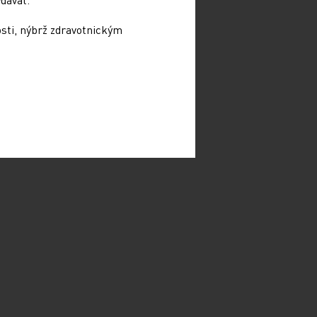
osti, nýbrž zdravotnickým