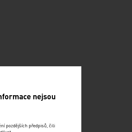
Informace nejsou
í pozdějších předpisů, čili
dávat.