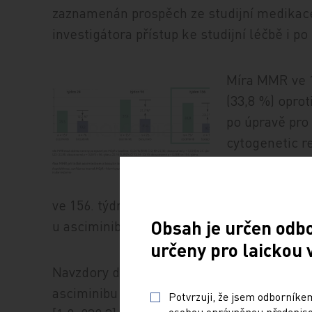
zaznamenán prospěch ze studijní medikac
investigátora přístup ke studijní léčbě i p
Míra MMR ve 1
(33,8 %) oprot
po úpravě pro
cytogenetic r
(baseline) byl
33,2 %; obous
ve 156. týdnu u pacientů bez této úrovně o
Obsah je určen odb
u asciminibu (43,0 %) v porovnání s bosuti
určeny pro laickou 
Navzdory delšímu mediánu trvání (rozsahu
asciminibu (156,0 [0,1–256,3] týdne) vs. bos
Potvrzuji, že jsem odborníkem
osobou oprávněnou předepisov