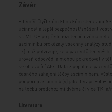
Závěr
V téměř čtyřletém klinickém sledování AS
účinnost a lepší bezpečnost/snášenlivost 
s CML‑CP po předchozí léčbě dvěma nebo v
asciminibu prokázaly všechny analýzy stud
Tx), což potvrzuje, že u pacientů léčenýc
úroveň odpovědi a mohou pokračovat v této
se objevující AEs. Data z populace pacient
časného zahájení léčby asciminibem. Výs
podporují asciminib [4] jako terapii volby 
na léčbu předchozími dvěma či více TKI a/ne
Literatura