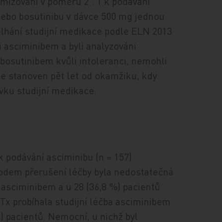
mizováni v poměru 2 : 1 k podávání
nebo bosutinibu v dávce 500 mg jednou
 selhání studijní medikace podle ELN 2013
ii asciminibem a byli analyzováni
 bosutinibem kvůli intoleranci, nemohli
 je stanoven pět let od okamžiku, kdy
vku studijní medikace.
 podávání asciminibu (n = 157)
vodem přerušení léčby byla nedostatečná
 asciminibem a u 28 (36,8 %) pacientů
Tx probíhala studijní léčba asciminibem
%) pacientů. Nemocní, u nichž byl