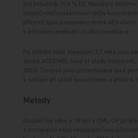
pro bosutinib 15,8 % [2]. Navzdory delšímu
bezpečnost/snášenlivost léčby konzistentně
přičemž bylo pozorováno méně AEs všech s
k přerušení podávání studijní medikace.
Po střední době sledování 3,7 roku jsou u
studie ASCEMBL (end of study treatment, E
2023). Zároveň jsou prezentována také prvn
k selhání při léčbě bosutinibem a přešli k 
Metody
Dospělí (ve věku ≥ 18 let) s CML‑CP po př
s intolerancí nebo nedostatečnou účinnos