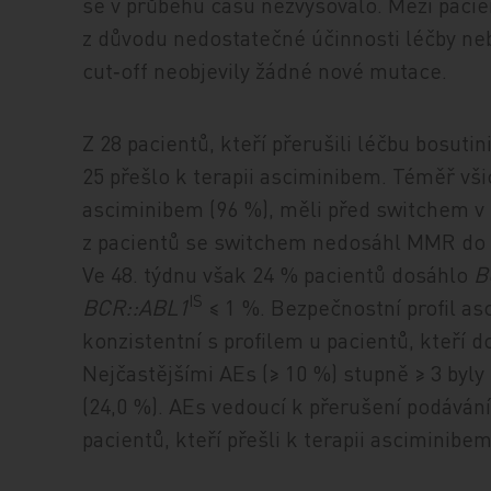
se v průběhu času nezvyšovalo. Mezi pacient
z důvodu nedostatečné účinnosti léčby ne
cut‑off neobjevily žádné nové mutace.
Z 28 pacientů, kteří přerušili léčbu bosut
25 přešlo k terapii asciminibem. Téměř všic
asciminibem (96 %), měli před switchem v
z pacientů se switchem nedosáhl MMR do 4
Ve 48. týdnu však 24 % pacientů dosáhlo
B
IS
BCR::ABL1
≤ 1 %. Bezpečnostní profil as
konzistentní s profilem u pacientů, kteří 
Nejčastějšími AEs (≥ 10 %) stupně ≥ 3 byl
(24,0 %). AEs vedoucí k přerušení podávání
pacientů, kteří přešli k terapii asciminibem