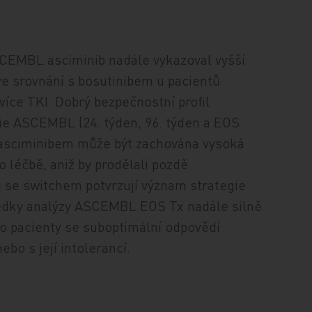
CEMBL asciminib nadále vykazoval vyšší
ve srovnání s bosutinibem u pacientů
íce TKI. Dobrý bezpečnostní profil
ie ASCEMBL (24. týden, 96. týden a EOS
h asciminibem může být zachována vysoká
 léčbě, aniž by prodělali pozdě
ů se switchem potvrzují význam strategie
ledky analýzy ASCEMBL EOS Tx nadále silně
pro pacienty se suboptimální odpovědí
bo s její intolerancí.