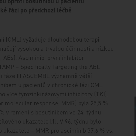
bu oproti bosutinibu u pacientů
ké fázi po předchozí léčbě
í (CML) vyžaduje dlouhodobou terapii
značují vysokou a trvalou účinností a nízkou
AEs). Asciminib, první inhibitor
AMP – Specifically Targeting the ABL
dii fáze III ASCEMBL významně větší
inibem u pacientů v chronické fázi CML
o více tyrozinkinázovými inhibitory (TKI).
jor molecular response, MMR) byla 25,5 %
 % v rameni s bosutinibem ve 24. týdnu
ílového ukazatele [1]. V 96. týdnu bylo
 ukazatele – MMR pro asciminib 37,6 % vs.