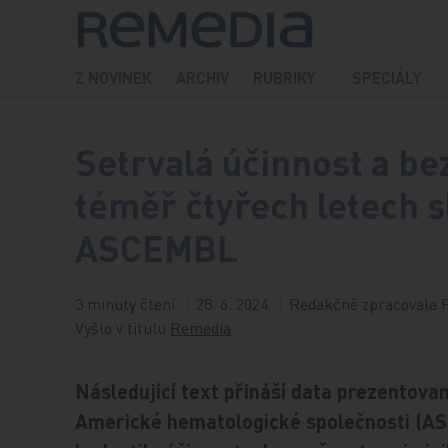
Přeskočit na obsah
Z NOVINEK
ARCHIV
RUBRIKY
SPECIÁLY
Setrvalá účinnost a b
téměř čtyřech letech s
ASCEMBL
3 minuty čtení
28. 6. 2024
Redakčně zpracovala 
Vyšlo v titulu
Remedia
Následující text přináší data prezentova
Americké hematologické společnosti (ASH