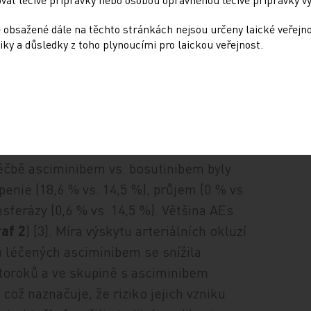
ivost
utinibem
 obsažené dále na těchto stránkách nejsou určeny laické veřejn
 analýzami.
iky a důsledky z toho plynoucími pro laickou veřejnost.
teré vedly
 96. týdne
ibem bylo
 bosutinibem hlásil průjem), a četnost AEs
ti bosutinibu (8,3 % vs. 27,6 %).
léčbě asciminibem vs. bosutinibem byly
penie (18,6 % vs. 14,5 %), průjem (0 % vs
ferázy (0,6 % vs. 14,5 %). Většina AEs
raf 2
) [3]. Míra výskytu arteriálních okluzí
 léčených asciminibem se snížila
entoroků a ve skupině s asciminibem
 což naznačuje, že riziko jejich vzniku