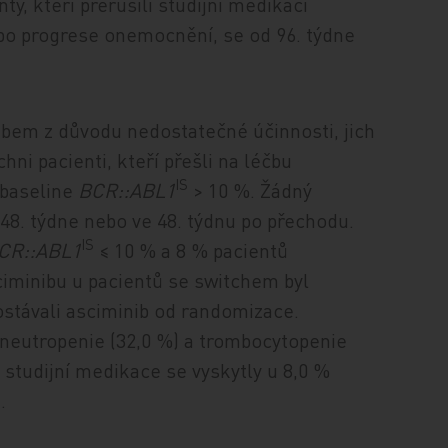
y, kteří přerušili studijní medikaci
bo progrese onemocnění, se od 96. týdne
inibem z důvodu nedostatečné účinnosti, jich
hni pacienti, kteří přešli na léčbu
IS
 baseline
BCR::ABL1
> 10 %. Žádný
8. týdne nebo ve 48. týdnu po přechodu.
IS
CR::ABL1
≤ 10 % a 8 % pacientů
ciminibu u pacientů se switchem byl
dostávali asciminib od randomizace.
y neutropenie (32,0 %) a trombocytopenie
 studijní medikace se vyskytly u 8,0 %
.