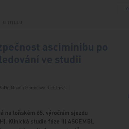
O
O TITULU
ezpečnost asciminibu po
ledování ve studii
PhDr. Nikola Homolová Richtrová
ná na loňském 65. výročním sjezdu
). Klinická studie fáze III ASCEMBL