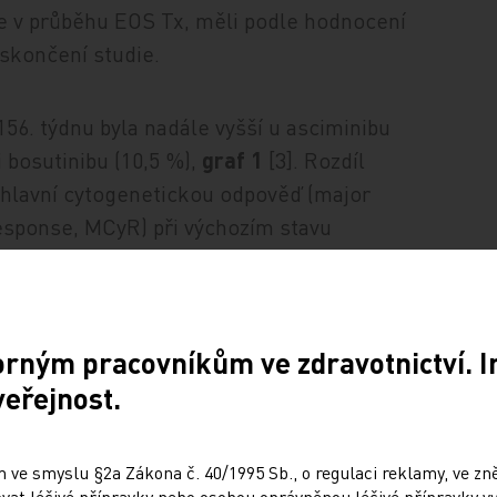
e v průběhu EOS Tx, měli podle hodnocení
o skončení studie.
56. týdnu byla nadále vyšší u asciminibu
i bosutinibu (10,5 %),
graf 1
[3]. Rozdíl
 hlavní cytogenetickou odpověď (major
esponse, MCyR) při výchozím stavu
 23,2 % (95% interval spolehlivosti [CI] 13,1–
IS
tranné
p
< 0,001). Míra
BCR::ABL1
≤ 1 %
dpovědi v baseline byla také nadále vyšší
orným pracovníkům ve zdravotnictví. 
nibem (11,1 %).
veřejnost.
) expozice
utinibu (30,5
 ve smyslu §2a Zákona č. 40/1995 Sb., o regulaci reklamy, ve zněn
at léčivé přípravky nebo osobou oprávněnou léčivé přípravky vy