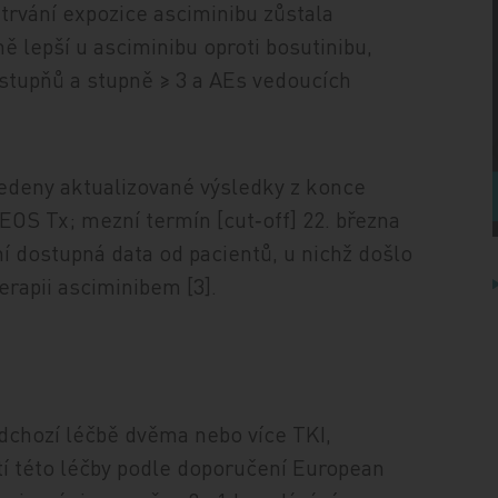
 trvání expozice asciminibu zůstala
 lepší u asciminibu oproti bosutinibu,
tupňů a stupně ≥ 3 a AEs vedoucích
vedeny aktualizované výsledky z konce
OS Tx; mezní termín [cut‑off] 22. března
í dostupná data od pacientů, u nichž došlo
terapii asciminibem [3].
edchozí léčbě dvěma nebo více TKI,
tí této léčby podle doporučení European