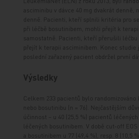
LeukemiaNet (ELN) z roku 2013, byli rando
asciminibu v dávce 40 mg dvakrát denně, 
denně. Pacienti, kteří splnili kritéria pro
při léčbě bosutinibem, mohli přejít k terap
samostatně. Pacienti, kteří přerušili léčbu
přejít k terapii asciminibem. Konec studie
poslední zařazený pacient obdržel první dá
Výsledky
Celkem 233 pacientů bylo randomizováno k
nebo bosutinibu (n = 76). Nejčastějším dů
účinnost – u 40 (25,5 %) pacientů léčených
léčených bosutinibem. V době cut‑off EOS 
a bosutinibem u 77 (49,4 %), resp. 8 (10,5 