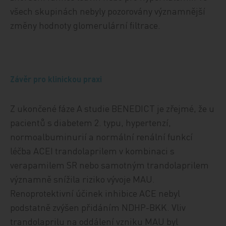
všech skupinách nebyly pozorovány významnější
změny hodnoty glomerulární filtrace.
Závěr pro klinickou praxi
Z ukončené fáze A studie BENEDICT je zřejmé, že u
pacientů s diabetem 2. typu, hypertenzí,
normoalbuminurií a normální renální funkcí
léčba ACEI trandolaprilem v kombinaci s
verapamilem SR nebo samotným trandolaprilem
významně snížila riziko vývoje MAU.
Renoprotektivní účinek inhibice ACE nebyl
podstatně zvýšen přidáním NDHP-BKK. Vliv
trandolaprilu na oddálení vzniku MAU byl