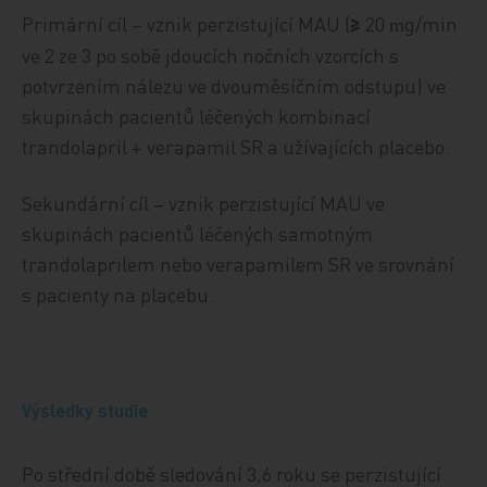
Primární cíl – vznik perzistující MAU (
≥
20
g/min
m
ve 2 ze 3 po sobě jdoucích nočních vzorcích s
potvrzením nálezu ve dvouměsíčním odstupu) ve
skupinách pacientů léčených kombinací
trandolapril + verapamil SR a užívajících placebo.
Sekundární cíl – vznik perzistující MAU ve
skupinách pacientů léčených samotným
trandolaprilem nebo verapamilem SR ve srovnání
s pacienty na placebu.
Výsledky studie
Po střední době sledování 3,6 roku se perzistující