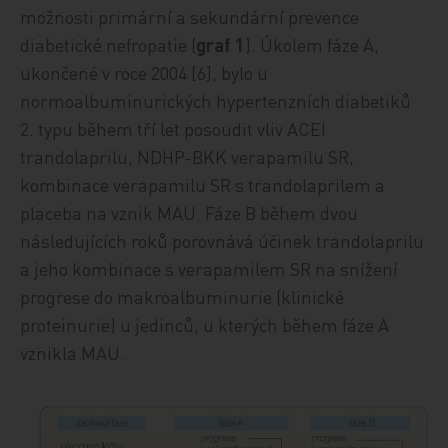
možnosti primární a sekundární prevence
diabetické nefropatie (
graf 1
). Úkolem fáze A,
ukončené v roce 2004 [6], bylo u
normoalbuminurických hypertenzních diabetiků
2. typu během tří let posoudit vliv ACEI
trandolaprilu, NDHP-BKK verapamilu SR,
kombinace verapamilu SR s trandolaprilem a
placeba na vznik MAU. Fáze B během dvou
následujících roků porovnává účinek trandolaprilu
a jeho kombinace s verapamilem SR na snížení
progrese do makroalbuminurie (klinické
proteinurie) u jedinců, u kterých během fáze A
vznikla MAU.