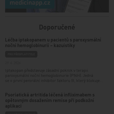
Doporučené
Léčba iptakopanem u pacientů s paroxysmální
noční hemoglobinurií – kazuistiky
PRO PŘEDPLATITELE
29. 6. 2026
Iptakopan představuje zásadní pokrok v terapii
paroxysmální noční hemoglobinurie (PNH). Jedná
se o první perorální inhibitor faktoru B, který blokuje…
Psoriatická artritida léčená infliximabem s
opětovným dosažením remise při podkožní
aplikaci