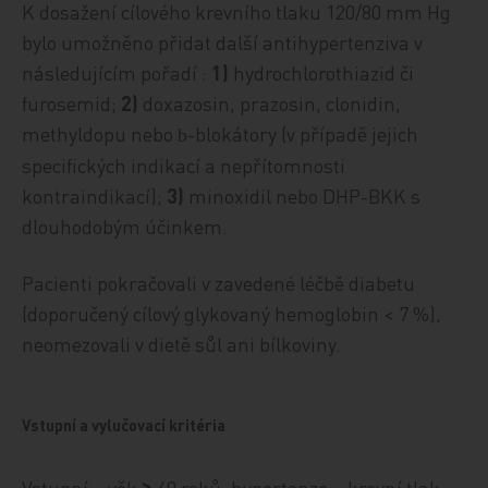
K dosažení cílového krevního tlaku 120/80 mm Hg
bylo umožněno přidat další antihypertenziva v
následujícím pořadí :
1)
hydrochlorothiazid či
furosemid;
2)
doxazosin, prazosin, clonidin,
methyldopu nebo
-blokátory (v případě jejich
b
specifických indikací a nepřítomnosti
kontraindikací);
3)
minoxidil nebo DHP-BKK s
dlouhodobým účinkem.
Pacienti pokračovali v zavedené léčbě diabetu
(doporučený cílový glykovaný hemoglobin < 7 %),
neomezovali v dietě sůl ani bílkoviny.
Vstupní a vylučovací kritéria
Vstupní – věk
≥
40 roků, hypertenze = krevní tlak