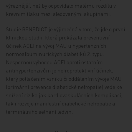
výraznější, než by odpovídalo malému rozdílu v
krevním tlaku mezi sledovanými skupinami.
Studie BENEDICT je výjimečná v tom, že jde o první
klinickou studii, která prokázala preventivní
účinek ACEI na vývoj MAU u hypertenzních
normoalbuminurických diabetiků 2. typu.
Nespornou výhodou ACEI oproti ostatním
antihypertenzivům je nefroprotektivní účinek,
který potlačením vzniku či oddálením vývoje MAU
(primární prevence diabetické nefropatie) vede ke
snížení rizika jak kardiovaskulárních komplikací,
tak i rozvoje manifestní diabetické nefropatie a
terminálního selhání ledvin.