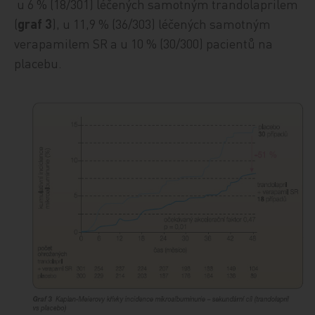
u 6 % (18/301) léčených samotným trandolaprilem
(
graf 3
), u 11,9 % (36/303) léčených samotným
verapamilem SR a u 10 % (30/300) pacientů na
placebu.