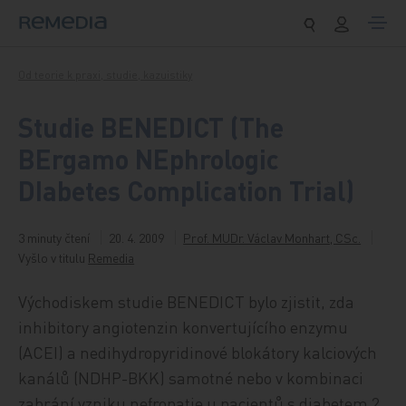
Přeskočit na obsah
Od teorie k praxi, studie, kazuistiky
Studie BENEDICT (The
BErgamo NEphrologic
DIabetes Complication Trial)
3 minuty čtení
20. 4. 2009
Prof. MUDr. Václav Monhart, CSc.
Vyšlo v titulu
Remedia
Východiskem studie BENEDICT bylo zjistit, zda
inhibitory angiotenzin konvertujícího enzymu
(ACEI) a nedihydropyridinové blokátory kalciových
kanálů (NDHP-BKK) samotné nebo v kombinaci
zabrání vzniku nefropatie u pacientů s diabetem 2.