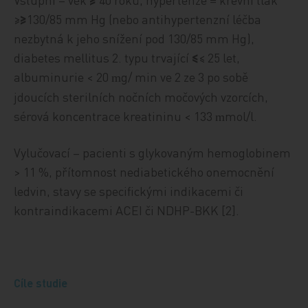
≥
≥
130/85 mm Hg (nebo antihypertenzní léčba
nezbytná k jeho snížení pod 130/85 mm Hg),
diabetes mellitus 2. typu trvající
≤
≤ 25 let,
albuminurie < 20
g/ min ve 2 ze 3 po sobě
m
jdoucích sterilních nočních močových vzorcích,
sérová koncentrace kreatininu < 133
mol/l.
m
Vylučovací – pacienti s glykovaným hemoglobinem
> 11 %, přítomnost nediabetického onemocnění
ledvin, stavy se specifickými indikacemi či
kontraindikacemi ACEI či NDHP-BKK [2].
Cíle studie