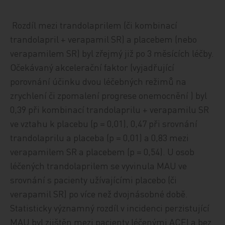
Rozdíl mezi trandolaprilem (či kombinací
trandolapril + verapamil SR) a placebem (nebo
verapamilem SR) byl zřejmý již po 3 měsících léčby.
Očekávaný akcelerační faktor (vyjadřující
porovnání účinku dvou léčebných režimů na
zrychlení či zpomalení progrese onemocnění ) byl
0,39 při kombinací trandolaprilu + verapamilu SR
ve vztahu k placebu (p = 0,01), 0,47 při srovnání
trandolaprilu a placeba (p = 0,01) a 0,83 mezi
verapamilem SR a placebem (p = 0,54). U osob
léčených trandolaprilem se vyvinula MAU ve
srovnání s pacienty užívajícími placebo (či
verapamil SR) po více než dvojnásobné době.
Statisticky významný rozdíl v incidenci perzistující
MAU byl zjištěn mezi pacienty léčenými ACEI a bez