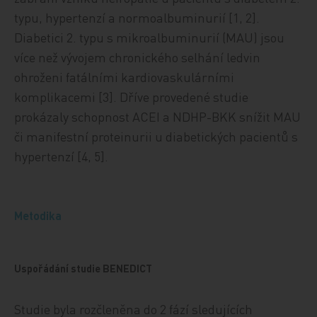
typu, hypertenzí a normoalbuminurií [1, 2].
Diabetici 2. typu s mikroalbuminurií (MAU) jsou
více než vývojem chronického selhání ledvin
ohroženi fatálními kardiovaskulárními
komplikacemi [3]. Dříve provedené studie
prokázaly schopnost ACEI a NDHP-BKK snížit MAU
či manifestní proteinurii u diabetických pacientů s
hypertenzí [4, 5].
Metodika
Uspořádání studie BENEDICT
Studie byla rozčleněna do 2 fází sledujících