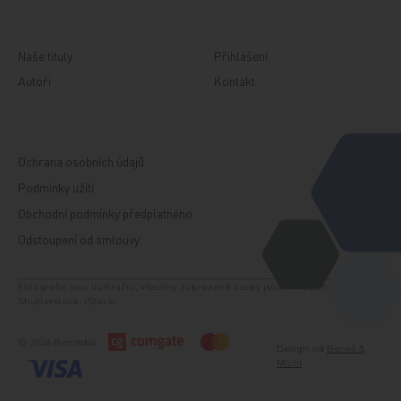
Naše tituly
Přihlášení
Autoři
Kontakt
Ochrana osobních údajů
Podmínky užití
Obchodní podmínky předplatného
Odstoupení od smlouvy
Fotografie jsou ilustrační, všechny zobrazené osoby jsou modelem. Zdroj:
Shutterstock, iStock.
© 2026 Remedia
Design od
Beneš &
Michl