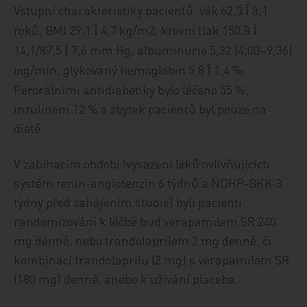
Vstupní charakteristiky pacientů: věk 62,3
8,1
Î
roků, BMI 29,1
4,7 kg/m2, krevní tlak 150,8
Î
Î
14,1/87,5
7,6 mm Hg, albuminurie 5,32 (4,00–9,36)
Î
g/min, glykovaný hemoglobin 5,8
1,4 %.
m
Î
Perorálními antidiabetiky bylo léčeno 55 %,
inzulinem 12 % a zbytek pacientů byl pouze na
dietě.
V zabíhacím období (vysazení léků ovlivňujících
systém renin-angiotenzin 6 týdnů a NDHP-BKK 3
týdny před zahájením studie) byli pacienti
randomizováni k léčbě buď verapamilem SR 240
mg denně, nebo trandolaprilem 2 mg denně, či
kombinací trandolaprilu (2 mg) s verapamilem SR
(180 mg) denně, anebo k užívání placeba.