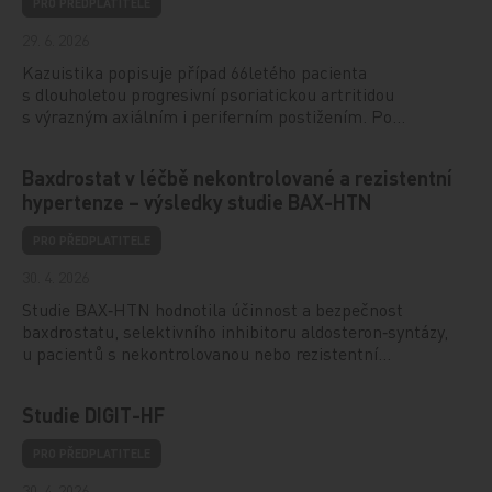
PRO PŘEDPLATITELE
29. 6. 2026
Kazuistika popisuje případ 66letého pacienta
s dlouholetou progresivní psoriatickou artritidou
s výrazným axiálním i periferním postižením. Po…
Baxdrostat v léčbě nekontrolované a rezistentní
hypertenze – výsledky studie BAX-HTN
PRO PŘEDPLATITELE
30. 4. 2026
Studie BAX‑HTN hodnotila účinnost a bezpečnost
baxdrostatu, selektivního inhibitoru aldosteron‑syntázy,
u pacientů s nekontrolovanou nebo rezistentní…
Studie DIGIT-HF
PRO PŘEDPLATITELE
30. 4. 2026