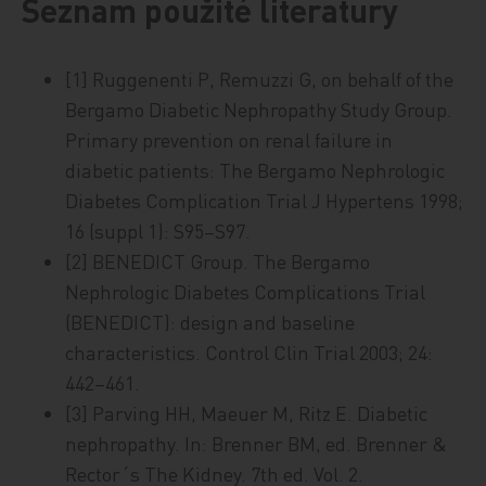
Seznam použité literatury
[1] Ruggenenti P, Remuzzi G, on behalf of the
Bergamo Diabetic Nephropathy Study Group.
Primary prevention on renal failure in
diabetic patients: The Bergamo Nephrologic
Diabetes Complication Trial J Hypertens 1998;
16 (suppl 1): S95–S97.
[2] BENEDICT Group. The Bergamo
Nephrologic Diabetes Complications Trial
(BENEDICT): design and baseline
characteristics. Control Clin Trial 2003; 24:
442–461.
[3] Parving HH, Maeuer M, Ritz E. Diabetic
nephropathy. In: Brenner BM, ed. Brenner &
Rector´s The Kidney. 7th ed. Vol. 2.