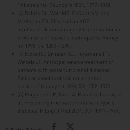
Philadelphia: Saunders 2004; 1777–1818.
[4] Bakris GL, Weir MR, DeQuatro V, and
McMahon FG. Effects of an ACE
inhibitor/calcium antagonist combination on
proteinuria in diabetic nephropathy. Kidney
Int 1998; 54: 1283–1289.
[5] Kloke HJ, Brnaten AJ, Huysmans FT,
Wetzels JF. Antihypertensive treatment of
patients with proteinuric renal diseases:
Risks or benefits of calcium channel
blockers? Kidney Int 1998; 53: 1559–1573.
[6] Ruggenenti P, Fassi A, Parvano Ilieva A, et
al. Preventing microalbuminuria in type 2
diabetes. N Engl J Med 2004; 351: 1941–1951.