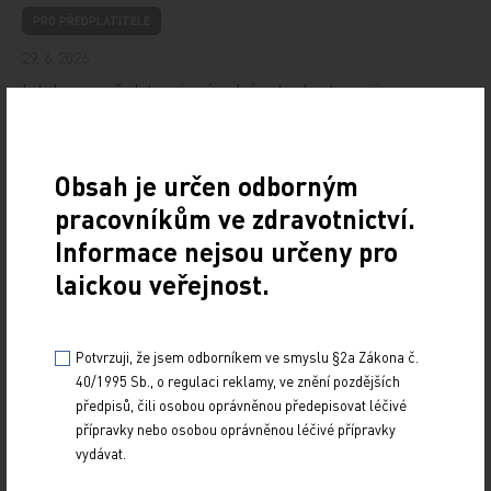
PRO PŘEDPLATITELE
29. 6. 2026
Iptakopan představuje zásadní pokrok v terapii
paroxysmální noční hemoglobinurie (PNH). Jedná
se o první perorální inhibitor faktoru B, který blokuje…
Obsah je určen odborným
Psoriatická artritida léčená infliximabem s
pracovníkům ve zdravotnictví.
opětovným dosažením remise při podkožní
aplikaci
Informace nejsou určeny pro
laickou veřejnost.
PRO PŘEDPLATITELE
29. 6. 2026
Kazuistika popisuje případ 66letého pacienta
Potvrzuji, že jsem odborníkem ve smyslu §2a Zákona č.
s dlouholetou progresivní psoriatickou artritidou
40/1995 Sb., o regulaci reklamy, ve znění pozdějších
s výrazným axiálním i periferním postižením. Po…
předpisů, čili osobou oprávněnou předepisovat léčivé
přípravky nebo osobou oprávněnou léčivé přípravky
Evolokumab u pacientů bez předchozího infarktu
vydávat.
myokardu nebo cévní mozkové příhody