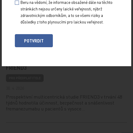
Beru na vědomí, že informace obsažené dále na těchto
PRO PŘEDPLATITELE
stránkách nejsou určeny laické veřejnosti, nýbrž
zdravotnickým odborníkům, a to se všemi riziky a
30. 4. 2026
důsledky z toho plynoucími pro laickou veřejnost.
Inhibitory proprotein konvertázy subtilisin‑kexin typu 9
(PCSK9) prokázaly v sekundární prevenci schopnost dále
snižovat kardiovaskulární (KV) riziko…
POTVRDIT
Hodnocení dlouhodobé účinnosti a bezpečnosti
fremanezumabu v reálné klinické praxi – studie
FRIEND3
PRO PŘEDPLATITELE
30. 4. 2026
Prospektivní multicentrická studie FRIEND3 v trvání 48
týdnů hodnotila účinnost, bezpečnost a snášenlivost
fremanezumabu u pacientů s vysoce…