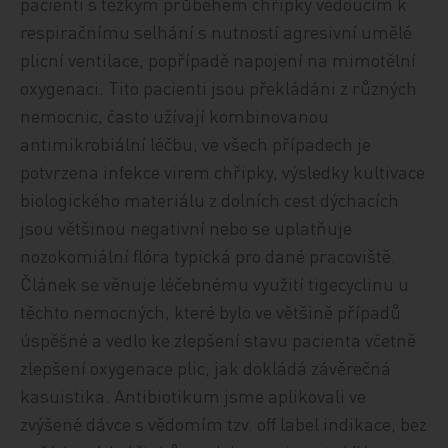
pacienti s těžkým průběhem chřipky vedoucím k
respiračnímu selhání s nutností agresivní umělé
plicní ventilace, popřípadě napojení na mimotělní
oxygenaci. Tito pacienti jsou překládáni z různých
nemocnic, často užívají kombinovanou
antimikrobiální léčbu, ve všech případech je
potvrzena infekce virem chřipky, výsledky kultivace
biologického materiálu z dolních cest dýchacích
jsou většinou negativní nebo se uplatňuje
nozokomiální flóra typická pro dané pracoviště.
Článek se věnuje léčebnému využití tigecyclinu u
těchto nemocných, které bylo ve většině případů
úspěšné a vedlo ke zlepšení stavu pacienta včetně
zlepšení oxygenace plic, jak dokládá závěrečná
kasuistika. Antibiotikum jsme aplikovali ve
zvýšené dávce s vědomím tzv. off label indikace, bez