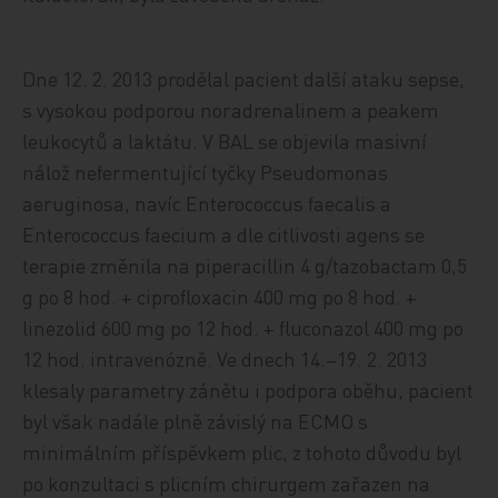
Dne 12. 2. 2013 prodělal pacient další ataku sepse,
s vysokou podporou noradrenalinem a peakem
leukocytů a laktátu. V BAL se objevila masivní
nálož nefermentující tyčky Pseudomonas
aeruginosa, navíc Enterococcus faecalis a
Enterococcus faecium a dle citlivosti agens se
terapie změnila na piperacillin 4 g/tazobactam 0,5
g po 8 hod. + ciprofloxacin 400 mg po 8 hod. +
linezolid 600 mg po 12 hod. + fluconazol 400 mg po
12 hod. intravenózně. Ve dnech 14.–19. 2. 2013
klesaly parametry zánětu i podpora oběhu, pacient
byl však nadále plně závislý na ECMO s
minimálním příspěvkem plic, z tohoto důvodu byl
po konzultaci s plicním chirurgem zařazen na