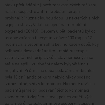
stavu překládáni z jiných zdravotnických zařízení,
na širokospektré antimikrobiální terapii
probíhající různě dlouhou dobu, u některých z nich
si jejich stav vyžádal napojení na mimotělní
oxygenaci (ECMO). Celkem u pěti pacientů byl do
terapie zařazen tigecyclin v dávce 100 mg po 12
hodinách, s vědomím off label indikace v době, kdy
selhávala dosavadní antimikrobiální terapie
včetně vitálních přípravků a stav nemocných se
stále nelepšil, kultivační nálezy byly většinou
negativní. Průměrná doba podávání antibiotika
byla 10 dní, antibiotikum nebylo nikdy podáno
samostatně, vždy v kombinaci. Nicméně u všech
pacientů jsme při podávání těchto kombinací
zaznamenali zlepšení stavu, pokles zánětlivých
parametrů, katecholaminové podpory i zlepšení