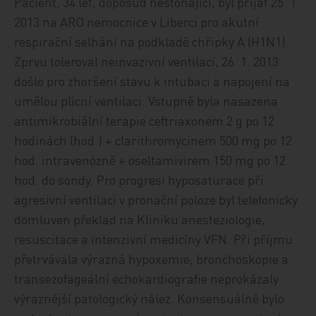
Pacient, 34 let, doposud nestonající, byl přijat 25. 1.
2013 na ARO nemocnice v Liberci pro akutní
respirační selhání na podkladě chřipky A (H1N1).
Zprvu toleroval neinvazivní ventilaci, 26. 1. 2013
došlo pro zhoršení stavu k intubaci a napojení na
umělou plicní ventilaci. Vstupně byla nasazena
antimikrobiální terapie ceftriaxonem 2 g po 12
hodinách (hod.) + clarithromycinem 500 mg po 12
hod. intravenózně + oseltamivirem 150 mg po 12
hod. do sondy. Pro progresi hyposaturace při
agresivní ventilaci v pronační poloze byl telefonicky
domluven překlad na Kliniku anesteziologie,
resuscitace a intenzivní medicíny VFN. Při příjmu
přetrvávala výrazná hypoxemie; bronchoskopie a
transezofageální echokardiografie neprokázaly
výraznější patologický nález. Konsensuálně bylo