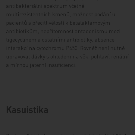
antibakteriální spektrum včetně
multirezistentních kmenů, možnost podání u
pacientů s přecitlivělostí k betalaktamovým
antibiotikům, nepřítomnost antagonismu mezi
tigecyclinem a ostatními antibiotiky, absence
interakcí na cytochromu P450. Rovněž není nutné
upravovat dávky s ohledem na věk, pohlaví, renální
a mírnou jaterní insuficienci.
Kasuistika