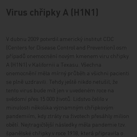
Virus chřipky A (H1N1)
V dubnu 2009 potvrdil americký institut CDC
(Centers for Disease Control and Prevention) osm
případů onemocnění novým kmenem viru chřipky
A (H1N1) v Kalifornii a Texasu. Všechna
onemocnění měla mírný průběh a všichni pacienti
se plně uzdravili. Tehdy ještě nikdo netušil, že
tento virus bude mít jen v uvedeném roce na
svědomí přes 15 000 životů. Lidstvo čelilo v
minulosti několika významným chřipkovým
pandemiím, kdy ztráty na životech přesáhly milion
obětí. Nejtragičtější následky měla pandemie tzv.
španělské chřipky v roce 1918, která připravila o