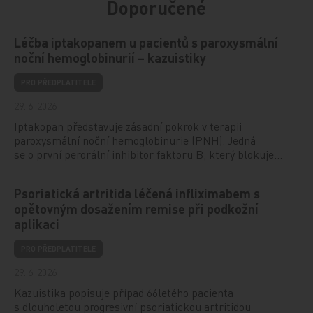
Doporučené
Léčba iptakopanem u pacientů s paroxysmální
noční hemoglobinurií – kazuistiky
PRO PŘEDPLATITELE
29. 6. 2026
Iptakopan představuje zásadní pokrok v terapii
paroxysmální noční hemoglobinurie (PNH). Jedná
se o první perorální inhibitor faktoru B, který blokuje…
Psoriatická artritida léčená infliximabem s
opětovným dosažením remise při podkožní
aplikaci
PRO PŘEDPLATITELE
29. 6. 2026
Kazuistika popisuje případ 66letého pacienta
s dlouholetou progresivní psoriatickou artritidou