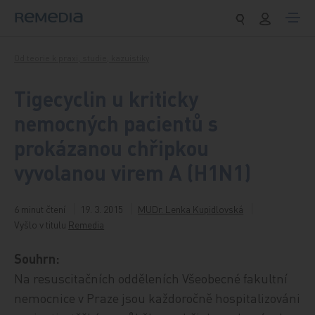
Přeskočit na obsah
Od teorie k praxi, studie, kazuistiky
Tigecyclin u kriticky
nemocných pacientů s
prokázanou chřipkou
vyvolanou virem A (H1N1)
6 minut čtení
19. 3. 2015
MUDr. Lenka Kupidlovská
Vyšlo v titulu
Remedia
Souhrn:
Na resuscitačních odděleních Všeobecné fakultní
nemocnice v Praze jsou každoročně hospitalizováni