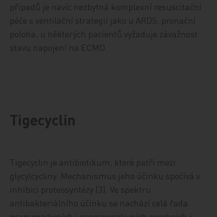
případů je navíc nezbytná komplexní resuscitační
péče s ventilační strategií jako u ARDS, pronační
poloha, u některých pacientů vyžaduje závažnost
stavu napojení na ECMO.
Tigecyclin
Tigecyclin je antibiotikum, které patří mezi
glycylcycliny. Mechanismus jeho účinku spočívá v
inhibici proteosyntézy [3]. Ve spektru
antibakteriálního účinku se nachází celá řada
grampozitivních i gramnegativních aerobních i