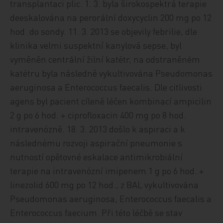
transplantaci plic. 1. 3. byla širokospektrá terapie
deeskalována na perorální doxycyclin 200 mg po 12
hod. do sondy. 11. 3. 2013 se objevily febrilie, dle
klinika velmi suspektní kanylová sepse, byl
vyměněn centrální žilní katétr, na odstraněném
katétru byla následně vykultivována Pseudomonas
aeruginosa a Enterococcus faecalis. Dle citlivosti
agens byl pacient cíleně léčen kombinací ampicilin
2 g po 6 hod. + ciprofloxacin 400 mg po 8 hod.
intravenózně. 18. 3. 2013 došlo k aspiraci a k
následnému rozvoji aspirační pneumonie s
nutností opětovné eskalace antimikrobiální
terapie na intravenózní imipenem 1 g po 6 hod. +
linezolid 600 mg po 12 hod., z BAL vykultivována
Pseudomonas aeruginosa, Enterococcus faecalis a
Enterococcus faecium. Při této léčbě se stav