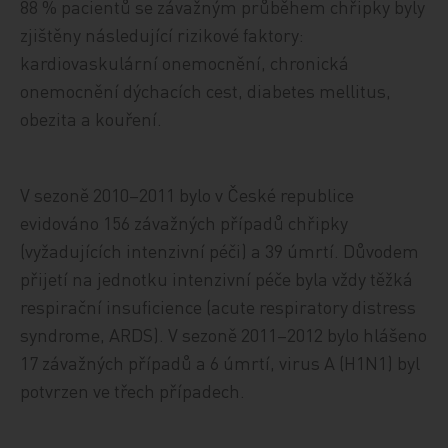
88 % pacientů se závažným průběhem chřipky byly
zjištěny následující rizikové faktory:
kardiovaskulární onemocnění, chronická
onemocnění dýchacích cest, diabetes mellitus,
obezita a kouření.
V sezoně 2010–2011 bylo v České republice
evidováno 156 závažných případů chřipky
(vyžadujících intenzivní péči) a 39 úmrtí. Důvodem
přijetí na jednotku intenzivní péče byla vždy těžká
respirační insuficience (acute respiratory distress
syndrome, ARDS). V sezoně 2011–2012 bylo hlášeno
17 závažných případů a 6 úmrtí, virus A (H1N1) byl
potvrzen ve třech případech.