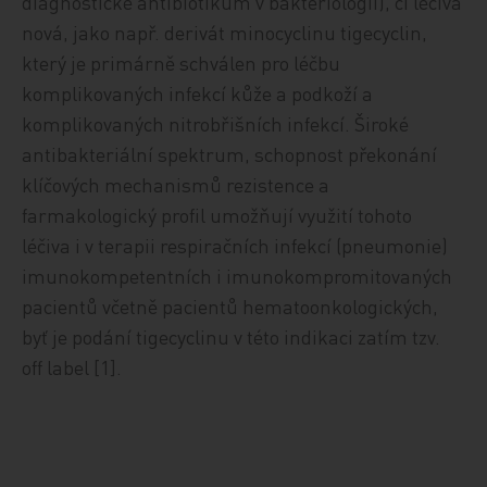
diagnostické antibiotikum v bakteriologii), či léčiva
nová, jako např. derivát minocyclinu tigecyclin,
který je primárně schválen pro léčbu
komplikovaných infekcí kůže a podkoží a
komplikovaných nitrobřišních infekcí. Široké
antibakteriální spektrum, schopnost překonání
klíčových mechanismů rezistence a
farmakologický profil umožňují využití tohoto
léčiva i v terapii respiračních infekcí (pneumonie)
imunokompetentních i imunokompromitovaných
pacientů včetně pacientů hematoonkologických,
byť je podání tigecyclinu v této indikaci zatím tzv.
off label [1].