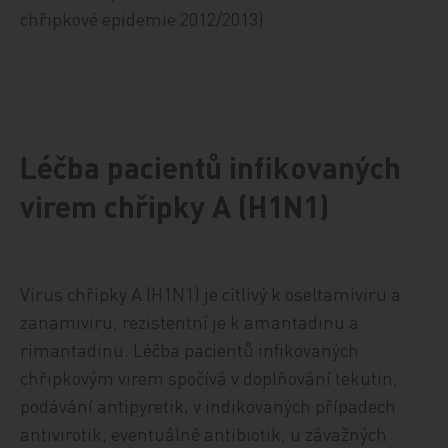
chřipkové epidemie 2012/2013).
Léčba pacientů infikovaných
virem chřipky A (H1N1)
Virus chřipky A (H1N1) je citlivý k oseltamiviru a
zanamiviru, rezistentní je k amantadinu a
rimantadinu. Léčba pacientů infikovaných
chřipkovým virem spočívá v doplňování tekutin,
podávání antipyretik, v indikovaných případech
antivirotik, eventuálně antibiotik, u závažných