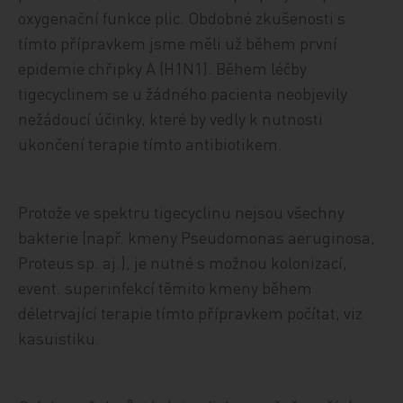
oxygenační funkce plic. Obdobné zkušenosti s
tímto přípravkem jsme měli už během první
epidemie chřipky A (H1N1). Během léčby
tigecyclinem se u žádného pacienta neobjevily
nežádoucí účinky, které by vedly k nutnosti
ukončení terapie tímto antibiotikem.
Protože ve spektru tigecyclinu nejsou všechny
bakterie (např. kmeny Pseudomonas aeruginosa,
Proteus sp. aj.), je nutné s možnou kolonizací,
event. superinfekcí těmito kmeny během
déletrvající terapie tímto přípravkem počítat, viz
kasuistiku.