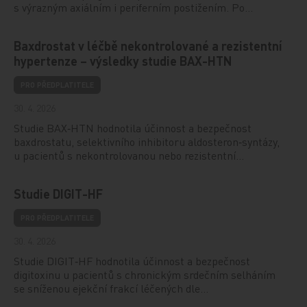
s výrazným axiálním i periferním postižením. Po…
Baxdrostat v léčbě nekontrolované a rezistentní
hypertenze – výsledky studie BAX-HTN
PRO PŘEDPLATITELE
30. 4. 2026
Studie BAX‑HTN hodnotila účinnost a bezpečnost
baxdrostatu, selektivního inhibitoru aldosteron‑syntázy,
u pacientů s nekontrolovanou nebo rezistentní…
Studie DIGIT-HF
PRO PŘEDPLATITELE
30. 4. 2026
Studie DIGIT‑HF hodnotila účinnost a bezpečnost
digitoxinu u pacientů s chronickým srdečním selháním
se sníženou ejekční frakcí léčených dle…