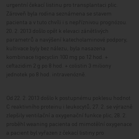
urgentní čekací listinu pro transplantaci plic.
Zároveň byla rodina seznámena se stavem
pacienta a v tuto chvíli i s nepříznivou prognózou.
20. 2. 2013 došlo opět k elevaci zánětlivých
parametrů a navýšení katecholaminové podpory,
kultivace byly bez nálezu, byla nasazena
kombinace tigecyclin 100 mg po 12 hod. +
ceftazidim 2 g po 8 hod. + colistin 3 miliony
jednotek po 8 hod. intravenózně.
Od 22. 2. 2013 došlo k postupnému poklesu hodnot
C reaktivního proteinu i leukocytů, 27. 2. se výrazně
zlepšily ventilační a oxygenační funkce plic, 28. 2.
proběhl weaning pacienta od mimotělní oxygenace
a pacient byl vyřazen z čekací listiny pro