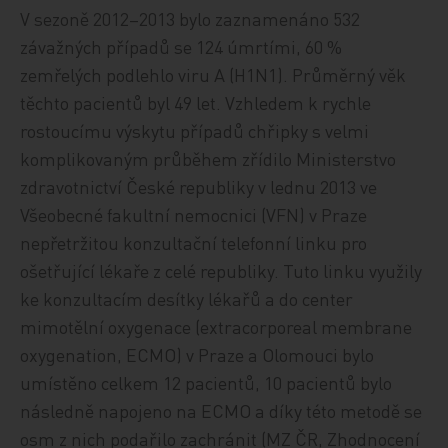
V sezoně 2012–2013 bylo zaznamenáno 532
závažných případů se 124 úmrtími, 60 %
zemřelých podlehlo viru A (H1N1). Průměrný věk
těchto pacientů byl 49 let. Vzhledem k rychle
rostoucímu výskytu případů chřipky s velmi
komplikovaným průběhem zřídilo Ministerstvo
zdravotnictví České republiky v lednu 2013 ve
Všeobecné fakultní nemocnici (VFN) v Praze
nepřetržitou konzultační telefonní linku pro
ošetřující lékaře z celé republiky. Tuto linku využily
ke konzultacím desítky lékařů a do center
mimotělní oxygenace (extracorporeal membrane
oxygenation, ECMO) v Praze a Olomouci bylo
umístěno celkem 12 pacientů, 10 pacientů bylo
následně napojeno na ECMO a díky této metodě se
osm z nich podařilo zachránit (MZ ČR, Zhodnocení