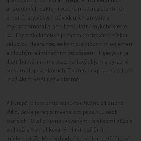
anaerobních bakterií včetně multirezistentních
kmenů, atypických původců (chlamydie a
mykoplasmata) a netuberkulózní mykobakterie
[4]. Farmakokinetika je charakterizována nízkou
celkovou clearance, velkým distribučním objemem
a dlouhým eliminačním poločasem. Tigecyclin je
distribuován mimo plazmatický objem a výrazně
se kumuluje ve tkáních. Tkáňová expozice v plicích
je až 4krát větší než v plazmě.
V Evropě je toto antibiotikum užíváno od dubna
2006, látka je registrována pro podání u osob
starších 18 let s komplikovanými infekcemi kůže a
podkoží a komplikovanými nitrobřišními
infekcemi [5]. Mezi výhody tigecyclinu patří široké