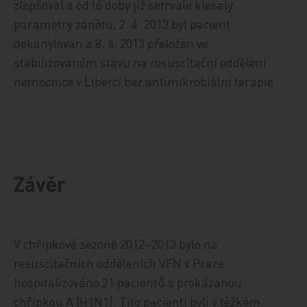
zlepšoval a od té doby již setrvale klesaly
parametry zánětu, 2. 4. 2013 byl pacient
dekanylován a 8. 4. 2013 přeložen ve
stabilizovaném stavu na resuscitační oddělení
nemocnice v Liberci bez antimikrobiální terapie.
Závěr
V chřipkové sezoně 2012–2013 bylo na
resuscitačních odděleních VFN v Praze
hospitalizováno 21 pacientů s prokázanou
chřipkou A (H1N1). Tito pacienti byli v těžkém