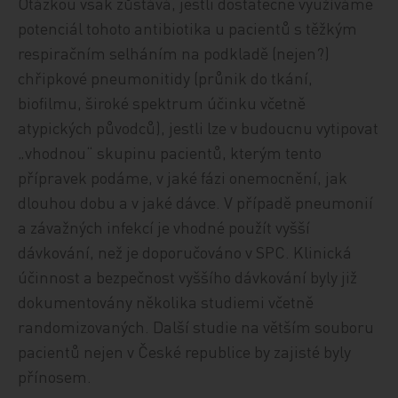
Otázkou však zůstává, jestli dostatečně využíváme
potenciál tohoto antibiotika u pacientů s těžkým
respiračním selháním na podkladě (nejen?)
chřipkové pneumonitidy (průnik do tkání,
biofilmu, široké spektrum účinku včetně
atypických původců), jestli lze v budoucnu vytipovat
„vhodnou“ skupinu pacientů, kterým tento
přípravek podáme, v jaké fázi onemocnění, jak
dlouhou dobu a v jaké dávce. V případě pneumonií
a závažných infekcí je vhodné použít vyšší
dávkování, než je doporučováno v SPC. Klinická
účinnost a bezpečnost vyššího dávkování byly již
dokumentovány několika studiemi včetně
randomizovaných. Další studie na větším souboru
pacientů nejen v České republice by zajisté byly
přínosem.