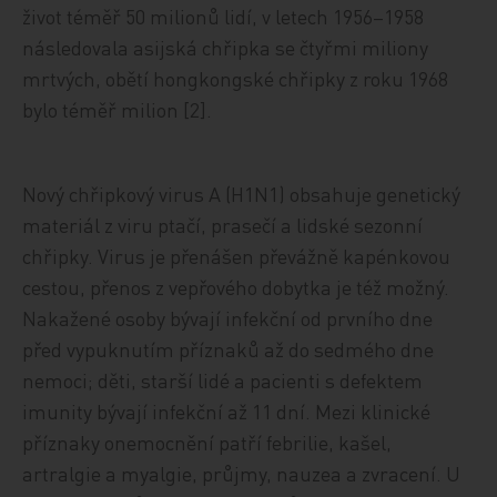
život téměř 50 milionů lidí, v letech 1956–1958
následovala asijská chřipka se čtyřmi miliony
mrtvých, obětí hongkongské chřipky z roku 1968
bylo téměř milion [2].
Nový chřipkový virus A (H1N1) obsahuje genetický
materiál z viru ptačí, prasečí a lidské sezonní
chřipky. Virus je přenášen převážně kapénkovou
cestou, přenos z vepřového dobytka je též možný.
Nakažené osoby bývají infekční od prvního dne
před vypuknutím příznaků až do sedmého dne
nemoci; děti, starší lidé a pacienti s defektem
imunity bývají infekční až 11 dní. Mezi klinické
příznaky onemocnění patří febrilie, kašel,
artralgie a myalgie, průjmy, nauzea a zvracení. U