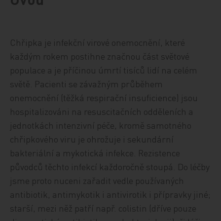
Chřipka je infekční virové onemocnění, které
každým rokem postihne značnou část světové
populace a je příčinou úmrtí tisíců lidí na celém
světě. Pacienti se závažným průběhem
onemocnění (těžká respirační insuficience) jsou
hospitalizováni na resuscitačních odděleních a
jednotkách intenzivní péče, kromě samotného
chřipkového viru je ohrožuje i sekundární
bakteriální a mykotická infekce. Rezistence
původců těchto infekcí každoročně stoupá. Do léčby
jsme proto nuceni zařadit vedle používaných
antibiotik, antimykotik i antivirotik i přípravky jiné;
starší, mezi něž patří např. colistin (dříve pouze