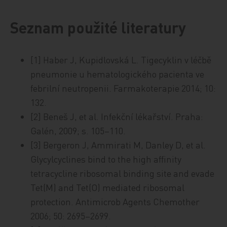
Seznam použité literatury
[1] Haber J, Kupidlovská L. Tigecyklin v léčbě
pneumonie u hematologického pacienta ve
febrilní neutropenii. Farmakoterapie 2014; 10:
132.
[2] Beneš J, et al. Infekční lékařství. Praha:
Galén, 2009; s. 105–110.
[3] Bergeron J, Ammirati M, Danley D, et al.
Glycylcyclines bind to the high affinity
tetracycline ribosomal binding site and evade
Tet(M) and Tet(O) mediated ribosomal
protection. Antimicrob Agents Chemother
2006; 50: 2695–2699.