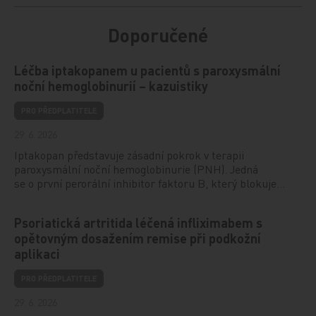
Doporučené
Léčba iptakopanem u pacientů s paroxysmální
noční hemoglobinurií – kazuistiky
PRO PŘEDPLATITELE
29. 6. 2026
Iptakopan představuje zásadní pokrok v terapii
paroxysmální noční hemoglobinurie (PNH). Jedná
se o první perorální inhibitor faktoru B, který blokuje…
Psoriatická artritida léčená infliximabem s
opětovným dosažením remise při podkožní
aplikaci
PRO PŘEDPLATITELE
29. 6. 2026