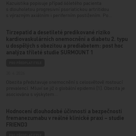
Kazuistika popisuje případ 66letého pacienta
s dlouholetou progresivní psoriatickou artritidou
s výrazným axiálním i periferním postižením. Po…
Tirzepatid a desetileté predikované riziko
kardiovaskulárních onemocnění a diabetu 2. typu
u dospělých s obezitou a prediabetem: post hoc
analýza tříleté studie SURMOUNT 1
PRO PŘEDPLATITELE
30. 4. 2026
Obezita představuje onemocnění s celosvětově rostoucí
prevalencí. Mluví se již o globální epidemii [1]. Obezita je
asociována s výskytem…
Hodnocení dlouhodobé účinnosti a bezpečnosti
fremanezumabu v reálné klinické praxi – studie
FRIEND3
PRO PŘEDPLATITELE