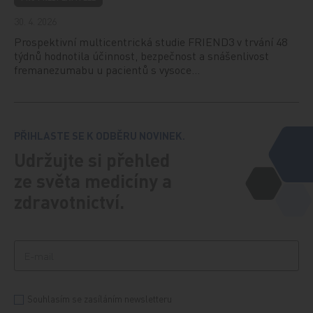
30. 4. 2026
Prospektivní multicentrická studie FRIEND3 v trvání 48
týdnů hodnotila účinnost, bezpečnost a snášenlivost
fremanezumabu u pacientů s vysoce…
PŘIHLASTE SE K ODBĚRU NOVINEK.
Udržujte si přehled
ze světa medicíny a
zdravotnictví.
Souhlasím se zasíláním newsletteru