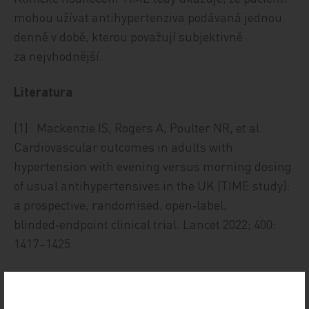
mohou užívat antihypertenziva podávaná jednou
denně v době, kterou považují subjektivně
za nejvhodnější.
Literatura
[1] Mackenzie IS, Rogers A, Poulter NR, et al.
Cardiovascular outcomes in adults with
hypertension with evening versus morning dosing
of usual antihypertensives in the UK (TIME study):
a prospective, randomised, open‑label,
blinded‑endpoint clinical trial. Lancet 2022; 400:
1417–1425.
Sdílejte článek