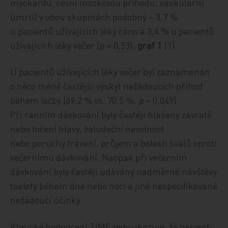
myokardu, cévní mozkovou příhodu, vaskulární
úmrtí) v obou skupinách podobný – 3,7 %
u pacientů užívajících léky ráno a 3,4 % u pacientů
užívajících léky večer (
p
= 0,53),
graf 1
[1].
U pacientů užívajících léky večer byl zaznamenán
o něco méně častější výskyt nežádoucích příhod
během léčby (69,2 % vs. 70,5 %;
p
= 0,049).
Při ranním dávkování byly častěji hlášeny závratě
nebo točení hlavy, žaludeční nevolnost
nebo poruchy trávení, průjem a bolesti svalů oproti
večernímu dávkování. Naopak při večerním
dávkování byly častěji udávány nadměrné návštěvy
toalety během dne nebo noci a jiné nespecifikované
nežádoucí účinky.
Klinické hodnocení TIME tedy ukazuje, že pacienti