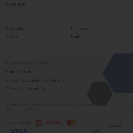
O TITULU
Naše tituly
Přihlášení
Autoři
Kontakt
Ochrana osobních údajů
Podmínky užití
Obchodní podmínky předplatného
Odstoupení od smlouvy
Fotografie jsou ilustrační, všechny zobrazené osoby jsou modelem. Zdroj:
Shutterstock, iStock.
© 2026 Remedia
Design od
Beneš &
Michl