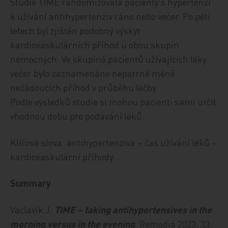
Studie TIME randomizovala pacienty s hypertenzí
k užívání antihypertenziv ráno nebo večer. Po pěti
letech byl zjištěn podobný výskyt
kardiovaskulárních příhod u obou skupin
nemocných. Ve skupině pacientů užívajících léky
večer bylo zaznamenáno nepatrně méně
nežádoucích příhod v průběhu léčby.
Podle výsledků studie si mohou pacienti sami určit
vhodnou dobu pro podávání léků.
Klíčová slova: antihypertenziva – čas užívání léků –
kardiovaskulární příhody.
Summary
Vaclavik J.
TIME – taking antihypertensives in the
morning versus in the evening
. Remedia 2023; 33: