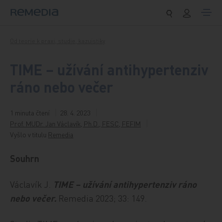
Přeskočit na obsah
Od teorie k praxi, studie, kazuistiky
TIME – užívání antihypertenziv
ráno nebo večer
1 minuta čtení
28. 4. 2023
Prof. MUDr. Jan Václavík, Ph.D., FESC, FEFIM
Vyšlo v titulu
Remedia
Souhrn
Václavík J.
TIME – užívání antihypertenziv ráno
nebo večer.
Remedia 2023; 33: 149.