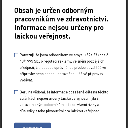
Obsah je určen odborným
pracovníkům ve zdravotnictví.
Informace nejsou určeny pro
laickou veřejnost.
INFORMACE O ČLÁNKU
Potvrzuji, že jsem odborníkem ve smyslu §2a Zákona č.
Publikováno podle publikační normy:
40/1995 Sb., o regulaci reklamy, ve znění pozdějších
předpisů, čili osobou oprávněnou předepisovat léčivé
Prof. MUDr. Jan Václavík, Ph.D., FESC, FEFIM.
přípravky nebo osobou oprávněnou léčivé přípravky
TIME – užívání antihypertenziv ráno nebo
vydávat.
večer. Remedia 2023; 33.
Beru na vědomí, že informace obsažené dále na těchto
Související okruhy témat:
stránkách nejsou určeny laické veřejnosti, nýbrž
Kardiologie
zdravotnickým odborníkům, a to se všemi riziky a
Klinické studie
důsledky z toho plynoucími pro laickou veřejnost.
Tisková verze článku ke stažení (dostupné po