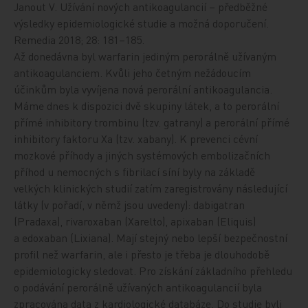
Janout V. Užívání nových antikoagulancií – předběžné
výsledky epidemiologické studie a možná doporučení.
Remedia 2018; 28: 181–185.
Až donedávna byl warfarin jediným perorálně užívaným
antikoagulanciem. Kvůli jeho četným nežádoucím
účinkům byla vyvíjena nová perorální antikoagulancia.
Máme dnes k dispozici dvě skupiny látek, a to perorální
přímé inhibitory trombinu (tzv. gatrany) a perorální přímé
inhibitory faktoru Xa (tzv. xabany). K prevenci cévní
mozkové příhody a jiných systémových embolizačních
příhod u nemocných s fibrilací síní byly na základě
velkých klinických studií zatím zaregistrovány následující
látky (v pořadí, v němž jsou uvedeny): dabigatran
(Pradaxa), rivaroxaban (Xarelto), apixaban (Eliquis)
a edoxaban (Lixiana). Mají stejný nebo lepší bezpečnostní
profil než warfarin, ale i přesto je třeba je dlouhodobě
epidemiologicky sledovat. Pro získání základního přehledu
o podávání perorálně užívaných antikoagulancií byla
zpracována data z kardiologické databáze. Do studie byli