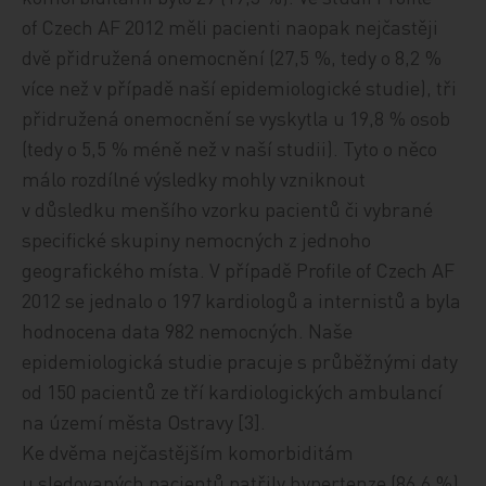
of Czech AF 2012 měli pacienti naopak nejčastěji
dvě přidružená onemocnění (27,5 %, tedy o 8,2 %
více než v případě naší epidemiologické studie),
tři
přidružená onemocnění
se vyskytla u 19,8 % osob
(tedy o 5,5 % méně než v naší studii). Tyto o něco
málo rozdílné výsledky mohly vzniknout
v důsledku menšího vzorku pacientů či vybrané
specifické skupiny nemocných
z jednoho
geografického místa
. V případě Profile of Czech AF
2012 se jednalo o 197 kardiologů a internistů a byla
hodnocena data 982 nemocných. Naše
epidemiologick
á
studie pracuje s průběžn
ými
daty
od 150 pacientů ze tří kardiologických ambulancí
na území města Ostravy [3].
Ke dvěma nejčastějším komorbidit
ám
u sledovaných pacientů patřily hypertenze (86,6 %)