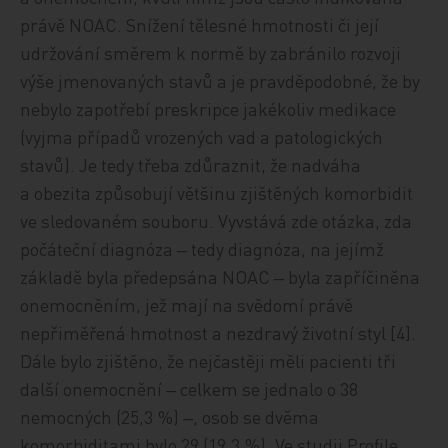
právě NOAC. Snížení tělesné hmotnosti
či
její
udržování směrem k
normě by
zabránilo
rozvoji
výše jmenovaných stavů a je pravděpodobné, že by
nebylo zapotřebí preskripce jakékoliv medikace
(vyjma
případů
vrozen
ých
vad a patologick
ých
stav
ů)
. Je tedy třeba zdůraznit, že nadváha
a obezita způsobují
většinu zjištěných komorbidit
ve sledovaném souboru. Vyvstává zde otázka, zda
počáteční diagnóza
‒ tedy diagnóza, na jejímž
základě byla předepsána
NOAC ‒ byla zapříčiněna
onemocněním, jež mají na svědomí právě
nepřiměřená hmotnost a nezdravý životní styl [4].
Dále bylo zjištěno, že nejčastěji měli pacienti tři
další onemocnění ‒ celkem se jednalo o 38
nemocných (25,3 %) ‒, osob se dvěma
komorbiditami bylo 29 (19,3 %). Ve studii Profile