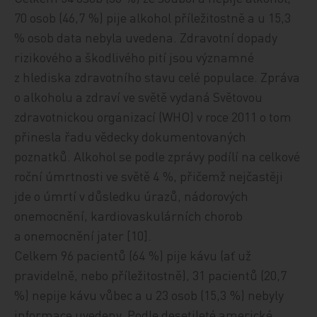
70 osob (46,7 %) pije alkohol příležitostně a u 15,3
% osob data nebyla uvedena. Zdravotní dopady
rizikového a škodlivého pití jsou významné
z hlediska zdravotního stavu celé populace. Zpráva
o alkoholu a zdraví ve světě vydaná Světovou
zdravotnickou organizací (WHO) v roce 2011 o tom
přinesla řadu vědecky dokumentovaných
poznatků. Alkohol se podle zprávy podílí na celkové
roční úmrtnosti ve světě 4 %, přičemž nejčastěji
jde o úmrtí v důsledku úrazů, nádorových
onemocnění, kardiovaskulárních chorob
a onemocnění jater [10].
Celkem 96 pacientů (64 %) pije kávu (ať už
pravidelně, nebo příležitostně), 31 pacientů (20,7
%) nepije kávu vůbec a u 23 osob (15,3 %) nebyly
informace uvedeny. Podle desetileté americké