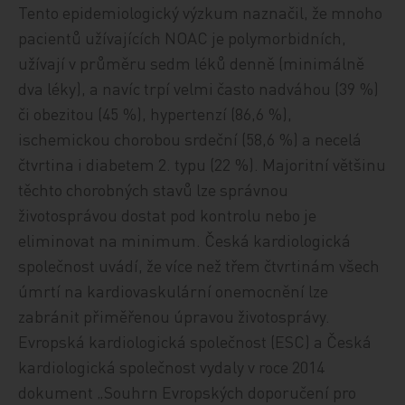
Tento epidemiologický výzkum naznačil, že mnoho
pacientů užívajících NOAC je polymorbidních,
užívají v průměru sedm
léků
denně (minimálně
dva
léky)
, a navíc trpí velmi často nadváhou (39 %)
či obezitou (45 %), hypertenzí (86,6 %),
ischemickou chorobou srdeční (58,6 %) a necelá
čtvrtina i diabetem 2. typu (22 %). Majoritní většinu
těchto chorobných stavů lze správnou
životosprávou
dostat pod kontrolu nebo je
eliminovat na minimum.
Česká kardiologická
společnost uvádí, že ví
ce než třem čtvrtinám všech
úmrtí na kardiovaskulární onemocnění lze
zabránit přiměřenou úpravou životosprávy.
Evropská kardiologická společnost (ESC) a Česká
kardiologická společnost vydaly v roce 2014
dokument „Souhrn Evropských doporučení pro