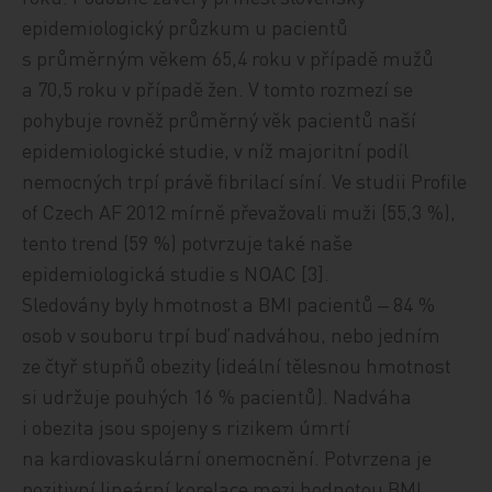
epidemiologick
ý
průzkum u pacientů
s průměrným
věk
em 65,4 roku
v případě mužů
a 70,5 roku v případě žen
. V tomto rozmezí se
pohybuje rovněž průměrný věk pacientů naší
epidemiologické studie, v níž majoritní podíl
nemocných trpí právě fibrilací síní. Ve studii Profile
of Czech AF 2012 m
írně převažovali muži (
55,3 %),
tento trend (59 %) potvrzuje také naše
epidemiologická studie s NOAC [3].
Sledovány byly hmotnost a BMI pacientů ‒ 84 %
osob v souboru trpí buď nadváhou, nebo jedním
ze
čtyř
stupňů obezity (ideální tělesnou hmotnost
si udržuje pouhých 16 % pacientů). Nadváha
i obezita jsou spojeny s rizikem úmrtí
na kardiovaskulární onemocnění. Potvrzena je
pozitivní lineární korelace mezi hodnotou BMI