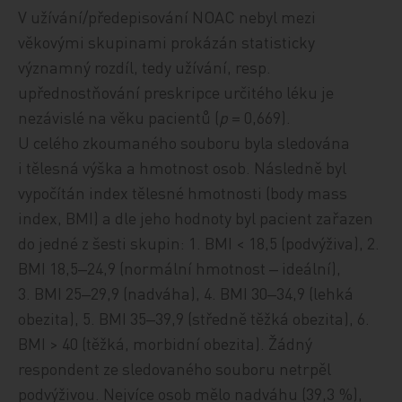
V užívání/předepisování NOAC nebyl mezi
věkovými skupinami prokázán statisticky
významný rozdíl, tedy
užívání
, resp.
upřednostňování preskripce určitého léku je
nezávislé na věku pacientů (
p
= 0,669).
U celého zkoumaného souboru byla sledov
ána
i tělesná výška a hmotnost osob. Následně byl
vypočítán index tělesné hmotnosti (body mass
index, BMI) a dle jeho hodnoty byl pacient zařazen
do jedné z šesti skupin: 1. BMI < 18,5 (podvýživa), 2.
BMI 18,5‒24,9 (normální hmotnost ‒ ideální),
3. BMI 25‒29,9 (nadváha), 4. BMI 30‒34,9 (lehká
obezita), 5. BMI 35‒39,9 (středně těžká obezita), 6.
BMI > 40 (těžká, morbidní obezita).
Žádný
respondent ze sledovaného souboru netrpěl
podvýživou
. Nejvíce osob mělo nadváhu (39,3 %),