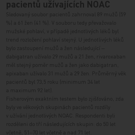
pacientů užívajících NOAC
Sledovan
ý soubor pacientů zahrnoval
89 mužů (59
%) a 61 žen (41 %). V souboru tedy převažovalo
mužské pohlaví, v případě jednotlivých léků byl
trend rozložení pohlaví stejný. U jednotlivých léků
bylo zastoupení muž
ů a žen následující
‒
dabigatran
užíva
lo 29 mužů a 21 žen, rivaroxaban
měl stej
ný poměr mužů a žen jako dabigatran,
apixaban
užívalo 31 mužů a 29 žen.
Průměrný věk
pacientů byl 73,5 roku (minimum 34 let
a maximum 92 let).
Fisherovým exaktním testem bylo zjišťováno, zda
byly ve věkových skupinách pacientů rozdíly
v užívání jednotlivých NOAC. Respondenti byli
rozděleni do tří
následujících
skupin: do 50 let
včetně, 51‒70 let včetně a nad 71 let.