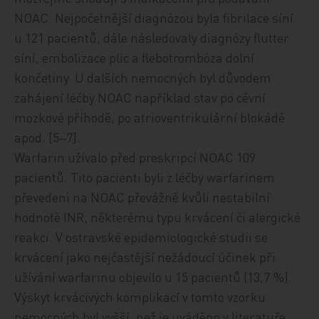
NOAC. Nejpočetnější diagnózou byla fibrilace síní
u 121 pacientů, d
ále následoval
y diagnózy flutter
síní,
embolizace plic a flebotrombóza dolní
končetiny. U dalších nemocných byl
důvodem
zahájení léčby NOAC například stav po cévní
mozkové příhodě,
po atrioventrikulární blokádě
apod. [5‒7].
Warfarin
užívalo před preskripcí NOAC
109
pacientů. Tito pacienti byli z
léčby
warfarinem
převedeni na NOAC převážně kvůli nestabilní
hodnotě INR, některému typu krvácení či alergické
reakci. V
ostravské epidemiologické studii se
krvácení jako nejčastější nežádoucí
účinek při
užívání
warfarinu objevilo u 15 pacientů (13,7 %).
Výskyt krvácivých komplikací v tomto vzorku
nemocných byl vyšší, než je uváděno v
literatuře