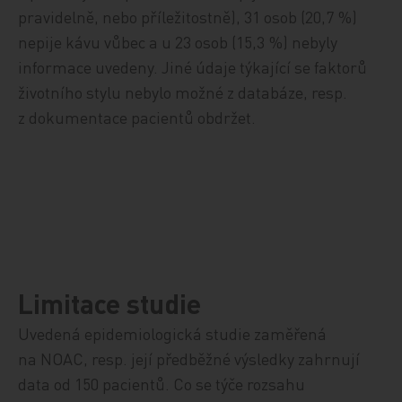
pravidelně, nebo příležitostně), 31 osob (20,7 %)
nepije kávu vůbec a u 23 osob (15,3 %) nebyly
informace uvedeny. Jiné
údaje týkající se
faktor
ů
životního stylu nebylo možné z databáze, resp.
z
dokumentace pacientů obdržet.
Limitace studie
Uvedená epidemiologická studie zaměřená
na NOAC, resp. její předběžné výsledky zahrnují
data od 150 pacientů. Co se týče rozsahu