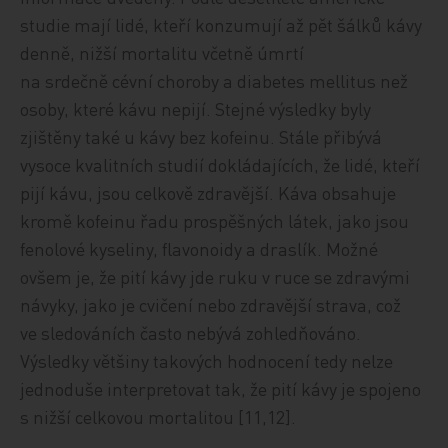
studie mají lidé, kteří konzumují až pět šálků kávy
denně, nižší mortalitu včetně úmrtí
na srdečně cévní choroby a diabetes mellitus než
osoby, které kávu nepijí. Stejné výsledky byly
zjištěny také u kávy bez kofeinu. Stále přibývá
vysoce kvalitních studií dokládajících, že lidé, kteří
pijí kávu, jsou celkově zdravější. Káva obsahuje
kromě kofeinu řadu prospěšných
látek, jako jsou
fenolové kyseliny,
flavonoidy a draslík. Možné
ovšem je, že pití kávy jde ruku v ruce se zdravými
návyky, jako je cvičení nebo zdravější strava, což
ve sledováních často nebývá zohledňováno.
Výsledky
většiny takových hodnocení tedy
nelze
jednoduše interpretovat tak, že pití kávy je spojeno
s nižší celkovou mortalitou [11,12].