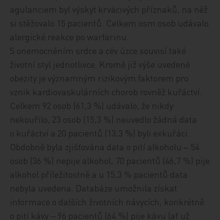
agulanciem byl výskyt krvácivých příznaků, na něž
si stěžovalo 15 pacientů. Celkem osm osob udávalo
alergické reakce po warfarinu.
S onemocněním srdce a cév úzce souvisí také
životní styl jednotlivce. Kromě již výše uvedené
obezity je významným rizikovým faktorem pro
vznik kardiovaskulárních chorob rovněž kuřáctví.
Celkem 92 osob (61,3 %) udávalo, že nikdy
nekouřilo, 23 osob (15,3 %) neuvedlo
žádná data
o kuřáctví a 20 pacientů (13,3 %) byli
exkuřáci.
Obdobně byla zjišťována data o pití alkoholu ‒ 54
osob (36 %) nepije alkohol, 70 pacientů (46,7 %) pije
alkohol příležitostně a u 15,3 % pacientů data
nebyla uvedena. Databáze umožnila získat
informace o dalších životních návycích, konkrétně
o pití kávy ‒ 96 pacientů (64 %) pije kávu (ať už