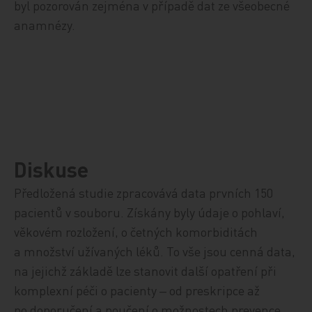
byl pozorován zejména v případě dat ze
všeobecné
anamnézy.
Diskuse
Předložená studie zpracovává data prvních 150
pacientů v souboru. Získány byly
údaje
o pohlaví,
věkovém rozložení, o četných komorbiditách
a množství užívaných léků. To vše jsou cenná data,
na jejichž základě lze stanovit další opatření při
komplexní péči o pacienty ‒ od preskripce
až
po doporučení a poučení o možnostech prevence