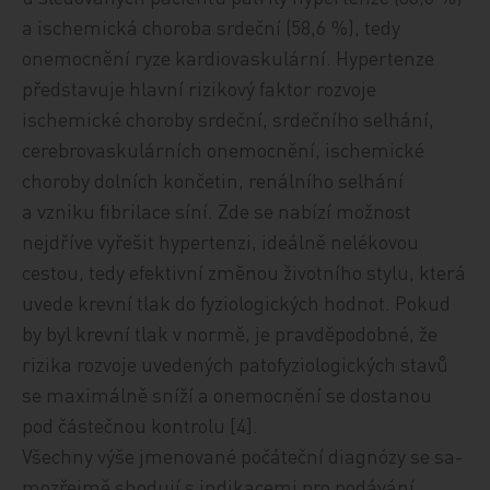
a ischemická choroba srdeční (58,6 %), tedy
onemocnění ryze kardiovaskulární. Hypertenze
představuje hlavní rizikový faktor rozvoje
ischemické choroby srdeční, srdečního selhání,
cerebrovaskulárních onemocnění, ischemické
choroby dolních končetin, renálního selhání
a vzniku fibrilace síní. Zde se nabízí možnost
nejdříve vyřešit hypertenzi, ideálně nelékovou
cestou, tedy efektivní změnou životního stylu, která
uvede krevní tlak do fyziologických hodnot. Pokud
by byl krevní tlak
v normě, je pravděpodobné, že
rizika rozvoje
uvedených patofyziologických stavů
se maximálně sníží a onemocnění se dostanou
pod částečnou kontrolu [4].
Všechny v
ýše jmenované počáteční diagnózy se sa­
mo­z­řej­mě shodují s indikacemi pro podávání