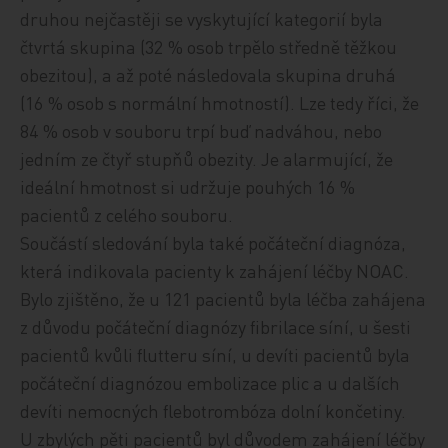
druhou nejčastěji se vyskytující kategorií byla
čtvrtá skupina (32 % osob trpělo středně těžkou
obezitou),
a až poté následovala skupina druhá
(16 %
osob
s normální
hmotností). Lze tedy říci, že
84 % osob v souboru trpí buď nadváhou, nebo
jedním ze čtyř stupňů obezity. Je alarmující, že
ideální hmotnost si udržuje pouhých 16 %
pacientů z celého souboru.
Součástí sledování byla také počáteční diagnóza,
která indikovala pacienty k zahájení léčby NOAC.
Bylo zjištěno, že u 121 pacientů byla léčba zahájena
z důvodu počáteční diagnózy fibrilace
síní,
u šesti
pacientů kvůli flutteru
síní,
u devíti pacientů byla
počáteční diagnózou embolizace plic a u dalších
devíti nemocných flebotrombóza dolní končetiny.
U zbylých pěti pacientů byl důvodem zahájení léčby