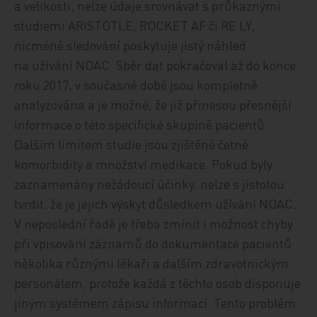
a velikosti, nelze
údaje
srovnávat s průkaznými
studiemi ARISTOTLE, ROCKET AF či RE LY,
nicméně sledování poskytuje jistý náhled
na užívání NOAC. Sběr dat pokračoval až do konce
roku 2017, v
současné době jsou
kompletně
analyzována a je možné, že již přinesou přesnější
informace o této specifické skupině pacientů.
Dalším limitem studie jsou zjištěné četné
komorbidity a množství medikace. Pokud byly
zaznamenány nežádoucí účinky, nelze s jistotou
tvrdit, že je jejich výskyt důsledkem
užívání NOAC.
V
neposlední řadě je třeba zmínit i možnost chyby
při
vpisování záznamů do dokumentace pacientů
několika různými lékaři a dalším zdravotnickým
personálem, protože každá z těchto osob disponuje
jiným systémem
zápisu informací.
Tento problém