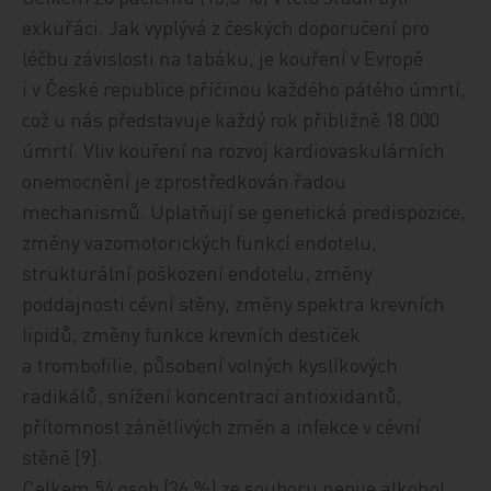
exkuřáci. Jak vyplývá z českých doporučení pro
léčbu závislosti na tabáku, je kouření v Evropě
i v České republice příčinou každého pátého úmrtí,
což u nás představuje každý rok přibližně 18 000
úmrtí. Vliv kouření na rozvoj kardiovaskulárních
onemocnění je zprostředkován řadou
mechanismů. Uplatňují se genetická predispozice,
změny vazomotorických funkcí endotelu,
strukturální poškození endotelu, změny
poddajnosti cévní stěny, změny spektra krevních
lipidů, změny funkce krevních destiček
a trombofilie, působení volných kyslíkových
radikálů, snížení koncentrací antioxidantů,
přítomnost zánětlivých změn a infekce v cévní
stěně [9].
Celkem 54 osob (36 %) ze souboru nepije alkohol,