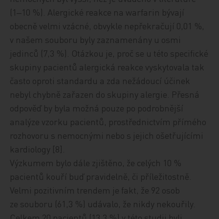
(1‒10 %). Alergické reakce na warfarin bývají
obecně velmi vzácné, obvykle nepřekračují 0,01 %,
v
našem souboru byly zaznamenány u osmi
jedinců (7,3 %). Otázkou je, proč se u této specifické
skupiny pacientů alergická reakce vyskytovala tak
často oproti standardu a zda nežádoucí účinek
nebyl chybně zařazen do skupiny alergie. Přesná
odpověď by byla možná pouze po podrobnější
analýze vzorku pacientů, prostřednictvím
přímého
rozhovoru s
nemocnými nebo
s jejich ošetřujícími
kardiology
[8].
Výzkumem bylo dále zjištěno, že celých 10 %
pacientů kouří buď pravidelně, či příležitostně.
Velmi pozitivním trendem je fakt, že 92 osob
ze souboru (61,3 %) udávalo, že nikdy nekouřily.
Celkem 20 pacientů (13,3 %)
v této studii
byli