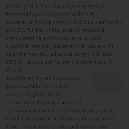
přináší
graf 1
.
Mezi nejčastěji se vyskytující
komorbidity patřily hypertenze (86,6 %),
ischemická choroba srdeční (58,6 %) a onemocnění
plic (33,3 %). Maximální počet přidružených
onemocnění na jednoho pacienta byl osm
z možných patnácti. Nejčastěji měli pacienti tři
další onemocnění, jednalo se celkem o 38 osob
(25,3 %), osob se dvěma komorbiditami bylo 29
(19,3 %).
Je evidentní, že většina pacientů
je polymorbidních, s velkým
množstvím přidružených
onemocnění. Proto bylo současně
zjišťováno celkové množství léků, které pacient
užíval. Do celkových počtů byla zahrnuta rovněž
NOAC. Každý pacient užíval průměrně sedm