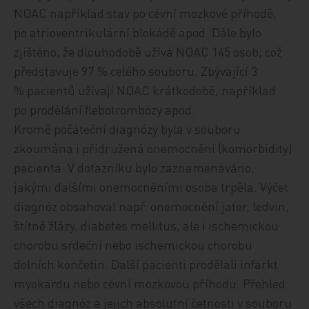
NOAC například stav po cévní mozkové příhodě,
po atrioventrikulární blokád
ě
apod. Dále bylo
zjištěno, že dlouhodobě užívá NOAC 145 osob, což
představuje 97 % celého souboru. Zb
ývající
3
% pacientů užívají NOAC krátkodobě, například
po prodělání flebotrombózy apod.
Kromě počáteční diagnózy byla v souboru
zkoumána i přidružená onemocnění (komorbidity)
pacienta. V dotazníku bylo zaznamenáváno,
jakými dalšími onemocněními osoba trpěla. Výčet
diagnóz obsahoval např. onemocnění jater, ledvin,
štítné žlázy, diabetes mellitus, ale i ischemickou
chorobu srdeční nebo ischemickou chorobu
dolních končetin. Další pacienti prodělali infarkt
myokardu nebo cévní mozkovou
příhodu. Přehled
všech diagnóz a jejich
absolutní
četnost
i v souboru