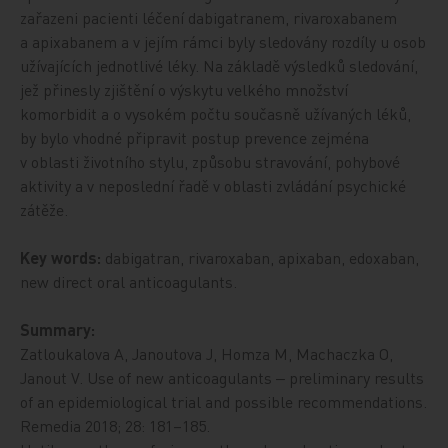
zařazeni pacienti léčení dabigatranem, rivaroxabanem
a apixabanem a v jejím rámci byly sledovány rozdíly u osob
užívajících jednotlivé léky. Na základě výsledků sledování,
jež přinesly zjištění o výskytu velkého množství
komorbidit a o vysokém počtu současně užívaných léků,
by bylo vhodné připravit postup prevence zejména
v oblasti životního stylu, způsobu stravování, pohybové
aktivity a v neposlední řadě v oblasti zvládání psychické
zátěže.
Key words:
dabigatran, rivaroxaban, apixaban, edoxaban,
new direct oral anticoagulants.
Summary:
Zatloukalova A, Janoutova J, Homza M, Machaczka O,
Janout V. Use of new anticoagulants ‒ preliminary results
of an epidemiological trial and possible recommendations.
Remedia 2018; 28: 181–185.