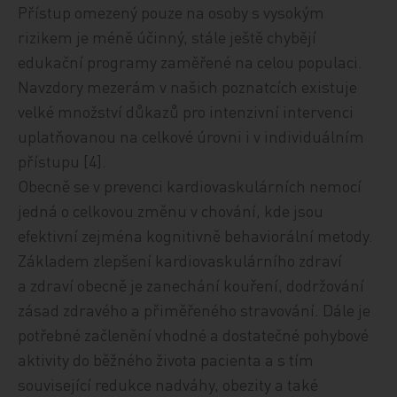
Přístup omezený pouze na osoby s vysokým
rizikem je méně účinný, stále ještě chybějí
edukační programy zaměřené na celou populaci.
Navzdory mezerám v našich poznatcích existuje
velké množství důkazů pro intenzivní intervenci
uplatňovanou na celkové úrovni i v individuálním
přístupu [4].
Obecně se v prevenci kardiovaskulárních nemocí
jedná o celkovou změnu v chování, kde jsou
efektivní zejména kognitivně behaviorální metody.
Základem zlepšení kardiovaskulárního zdraví
a zdraví obecně je zanechání kouření, dodržování
zásad zdravého a přiměřeného stravování. Dále je
potřebné začlenění vhodné a dostatečné pohybové
aktivity do běžného života pacienta a s tím
související redukce nadváhy, obezity a také