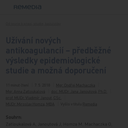
Přeskočit na obsah
Od teorie k praxi, studie, kazuistiky
Užívání nových
antikoagulancií – předběžné
výsledky epidemiologické
studie a možná doporučení
11 minut čtení
7. 5. 2018
Mgr. Ondřej Machaczka
Mgr. Anna Zatloukalová
doc. MUDr. Jana Janoutová, Ph.D.
prof. MUDr. Vladimír Janout, CSc.
MUDr. Miroslav Homza, MBA
Vyšlo v titulu
Remedia
Souhrn:
Zatloukalová A, Janoutová J, Homza M, Machaczka O,