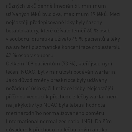
různých
léků denně (medián 6), minimum
užívaných léků bylo dva, maximum 19
léků
. Mezi
nejčastěji předepisované léky byly řazeny
betablokátory, které užívalo
téměř 65 %
osob
v souboru, diuretika užívalo 45 % pacientů a léky
na snížení plazmatické koncentrace cholesterolu
42 % osob v souboru.
Celkem 109 pacientům (73 %), kteří jsou nyní
léčeni NOAC, byl v minulosti podáván warfarin.
Jako důvod změny preskripce byly udávány
nežádoucí účinky či limitace léčby. Nejčastější
příčinou vedoucí k přechodu z
léčby warfarinem
na jakýkoliv typ NOAC byla labiln
í
hodnota
mezinárodního normalizovaného poměru
(international normalized ratio, INR). Dalším
důvodem k
přechodu na léčbu jiným antiko­