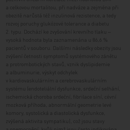
a celkovou mortalitou, p
ři nadváze a zejména při
obezitě narůstá též
inzulinová rezistence, a tedy
rozvoj poruchy glukózové tolerance a diabetu
2. typu. Dochází ke zvyšování krevního tlaku ‒
vysoká hodnota byla zaznamenána u 86,6 %
pacientů v souboru. Dalšími následky obezity jsou
zvýšení četnosti symptomů systémového zánětu
a protrombotických stavů, vznik dyslipidemie
a albuminurie, výskyt odchylek
v kardiovaskulárním a cerebrovaskulárním
systému (endoteliální dysfunkce, srdeční selhání,
ischemická choroba srdeční, fibrilace síní, cévní
mozková příhoda, abnormální geometrie levé
komory, systolická a diastolická dysfunkce,
zvýšená aktivita sympatiku), což jsou stavy
a onemocnění, kvůli nimž jsou často indikována