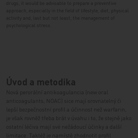
drugs, it would be advisable to prepare a preventive
approach, especially in the field of lifestyle, diet, physical
activity and, last but not least, the management of
psychological stress.
Úvod a metodika
Nová perorální antikoagulancia (new oral
anticoagulants, NOAC) sice mají srovnatelný či
lepší bezpečnostní profil a účinnost než warfarin,
je však rovněž třeba brát v úvahu i to, že stejně jako
ostatní léčiva mají své nežádoucí účinky a další
limitace. Taktéž je namístě zhodnotit profil