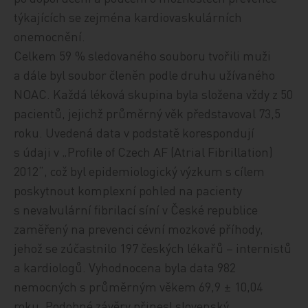
týkajících se
zejména kardiovaskulárních
onemocnění.
Celkem 59 % sledovaného souboru tvořili muži
a d
ále byl soubor členěn
podle druhu užívan
ého
NOAC
. Každá léková skupina byla složena
vždy
z 50
pacient
ů, jejichž
průměrný věk představoval 73,5
roku. Uvedená data v podstatě korespondují
s
úd
aji v „Profile of Czech AF (Atrial Fibrillation)
2012“, což byl epidemiologický výzkum s cílem
poskytnout komplexní pohled na pacienty
s nevalvulární fibrilací síní v České republice
zaměřený na prevenci cévní mozkové příhody,
jehož se zúčastnilo 197 českých lékařů – internistů
a kardiologů. Vyhodnocena byla data 982
nemocných s průměrným
věk
em 69,9 ± 10,04
roku. Podobné závěry přinesl slovenský