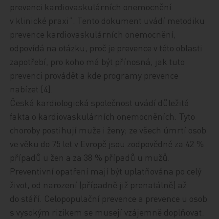
prevenci kardiovaskulárních onemocnění
v klinické praxi“. Tento dokument uvádí metodiku
prevence kardiovaskulárních onemocnění,
odpovídá na otázku, proč je prevence v této oblasti
zapotřebí, pro koho má být přínosná, jak tuto
prevenci provádět a kde programy prevence
nabízet [4].
Česká kardiologická společnost uvádí důležitá
fakta o kardiovaskulárních onemocněních. Tyto
choroby postihují muže i ženy; ze všech úmrtí osob
ve věku do 75 let v Evropě jsou zodpovědné za 42 %
případů u žen a za 38 % případů u mužů.
Preventivní opatření mají být uplatňována po celý
život, od narození (případně již prenatálně) až
do stáří. Celopopulační prevence a prevence u osob
s vysokým rizikem se musejí vzájemně doplňovat.