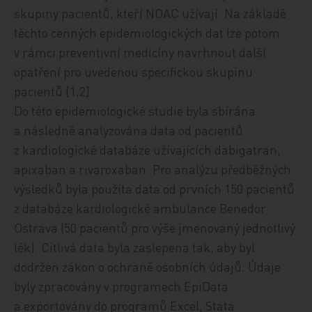
skupiny pacientů, kteří NOAC
užívají.
Na základě
těchto cenných epidemiologických dat lze potom
v rámci preventivní medicíny navrhnout další
opatření pro uvedenou specifickou skupinu
pacientů [1,2].
Do této epidemiologické studie byla sbírána
a následně analyzována data od pacientů
z kardiologické databáze
užívající
ch dabigatran,
apixaban a rivaroxaban. Pro analýzu předběžných
výsledků byla použita data od prvních 150 pacientů
z databáze kardiologické ambulance Benedor
Ostrava (50 pacientů pro vý
še jmenovaný
jednotlivý
lék). Citlivá data byla zaslepena tak, aby byl
dodržen zákon o ochraně osobních údajů.
Údaje
byly zpracovány
v programech
EpiData
a exportovány do programů Excel, Stata