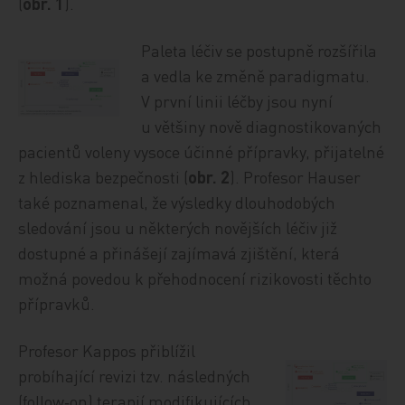
(
obr. 1
).
Paleta léčiv se postupně rozšířila
a vedla ke změně paradigmatu.
V první linii léčby jsou nyní
u většiny nově diagnostikovaných
pacientů voleny vysoce účinné přípravky, přijatelné
z hlediska bezpečnosti (
obr. 2
). Profesor Hauser
také poznamenal, že výsledky dlouhodobých
sledování jsou u některých novějších léčiv již
dostupné a přinášejí zajímavá zjištění, která
možná povedou k přehodnocení rizikovosti těchto
přípravků.
Profesor Kappos přiblížil
probíhající revizi tzv. následných
(follow‑on) terapií modifikujících