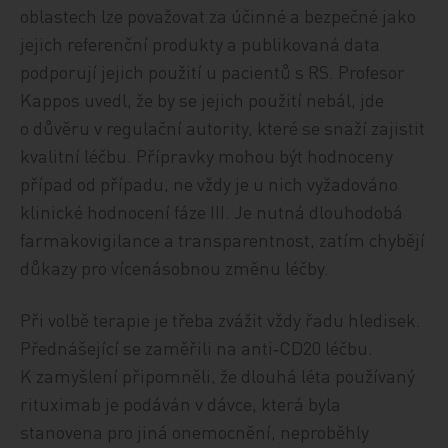
oblastech lze považovat za účinné a bezpečné jako
jejich referenční produkty a publikovaná data
podporují jejich použití u pacientů s RS. Profesor
Kappos uvedl, že by se jejich použití nebál, jde
o důvěru v regulační autority, které se snaží zajistit
kvalitní léčbu. Přípravky mohou být hodnoceny
případ od případu, ne vždy je u nich vyžadováno
klinické hodnocení fáze III. Je nutná dlouhodobá
farmakovigilance a transparentnost, zatím chybějí
důkazy pro vícenásobnou změnu léčby.
Při volbě terapie je třeba zvážit vždy řadu hledisek.
Přednášející se zaměřili na anti‑CD20 léčbu.
K zamyšlení připomněli, že dlouhá léta používaný
rituximab je podáván v dávce, která byla
stanovena pro jiná onemocnění, neproběhly