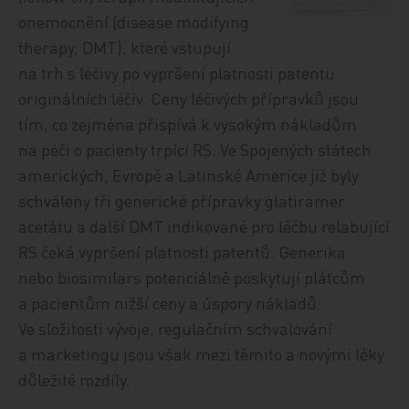
onemocnění (disease modifying
therapy, DMT), které vstupují
na trh s léčivy po vypršení platnosti patentu
originálních léčiv. Ceny léčivých přípravků jsou
tím, co zejména přispívá k vysokým nákladům
na péči o pacienty trpící RS. Ve Spojených státech
amerických, Evropě a Latinské Americe již byly
schváleny tři generické přípravky glatiramer
acetátu a další DMT indikované pro léčbu relabující
RS čeká vypršení platnosti patentů. Generika
nebo biosimilars potenciálně poskytují plátcům
a pacientům nižší ceny a úspory nákladů.
Ve složitosti vývoje, regulačním schvalování
a marketingu jsou však mezi těmito a novými léky
důležité rozdíly.