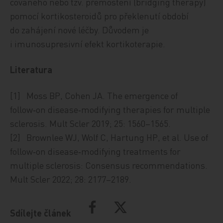
čo­va­né­ho nebo tzv. přemostění (bridging therapy)
pomocí kortikosteroidů pro překlenutí období
do zahájení nové léčby. Důvodem je
i imunosupresivní efekt kortikoterapie.
Literatura
[1] Moss BP, Cohen JA. The emergence of
follow‑on disease‑modifying therapies for multiple
sclerosis. Mult Scler 2019; 25: 1560–1565.
[2] Brownlee WJ, Wolf C, Hartung HP, et al. Use of
follow‑on disease‑modifying treatments for
multiple sclerosis: Consensus recommendations.
Mult Scler 2022; 28: 2177–2189.
Sdílejte článek