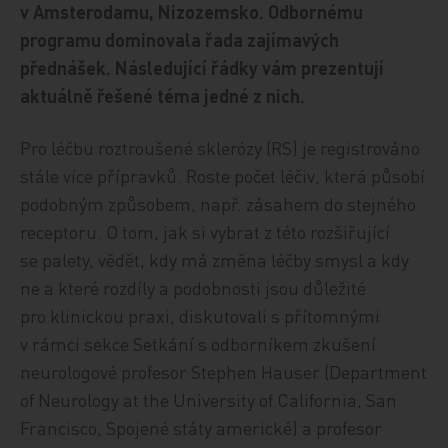
v Amsterodamu, Nizozemsko. Odbornému
programu dominovala řada zajímavých
přednášek. Následující řádky vám prezentují
aktuálně řešené téma jedné z nich.
Pro léčbu roztroušené sklerózy (RS) je registrováno
stále více přípravků. Roste počet léčiv, která působí
podobným způsobem, např. zásahem do stejného
receptoru. O tom, jak si vybrat z této rozšiřující
se palety, vědět, kdy má změna léčby smysl a kdy
ne a které rozdíly a podobnosti jsou důležité
pro klinickou praxi, diskutovali s přítomnými
v rámci sekce Setkání s odborníkem zkušení
neurologové profesor Stephen Hauser (Department
of Neurology at the University of California, San
Francisco, Spojené státy americké) a profesor