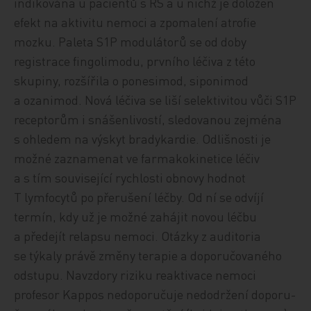
indikována u pacientů s RS a u nichž je doložen
efekt na aktivitu nemoci a zpomalení atrofie
mozku. Paleta S1P modulátorů se od doby
registrace fingolimodu, prvního léčiva z této
skupiny, rozšířila o ponesimod, siponimod
a ozanimod. Nová léčiva se liší selektivitou vůči S1P
receptorům i snášenlivostí, sledovanou zejména
s ohledem na výskyt bradykardie. Odlišnosti je
možné zaznamenat ve farmakokinetice léčiv
a s tím související rychlosti obnovy hodnot
T lymfocytů po přerušení léčby. Od ní se odvíjí
termín, kdy už je možné zahájit novou léčbu
a předejít relapsu nemoci. Otázky z auditoria
se týkaly právě změny terapie a doporučovaného
odstupu. Navzdory riziku reaktivace nemoci
profesor Kappos nedoporučuje nedodržení do­po­ru­