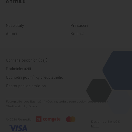
O TITULU
Naše tituly
Přihlášení
Autoři
Kontakt
Ochrana osobních údajů
Podmínky užití
Obchodní podmínky předplatného
Odstoupení od smlouvy
Fotografie jsou ilustrační, všechny zobrazené osoby jsou modelem. Zdroj:
Shutterstock, iStock.
© 2026 Remedia
Design od
Beneš &
Michl