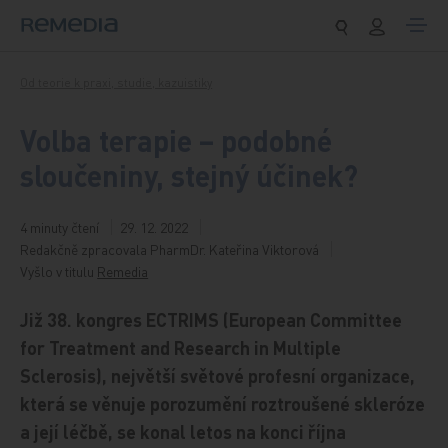
Přeskočit na obsah
Od teorie k praxi, studie, kazuistiky
Volba terapie – podobné
sloučeniny, stejný účinek?
4 minuty čtení
29. 12. 2022
Redakčně zpracovala PharmDr. Kateřina Viktorová
Vyšlo v titulu
Remedia
Již 38. kongres ECTRIMS (European Committee
for Treatment and Research in Multiple
Sclerosis), největší světové profesní organizace,
která se věnuje porozumění roztroušené skleróze
a její léčbě, se konal letos na konci října