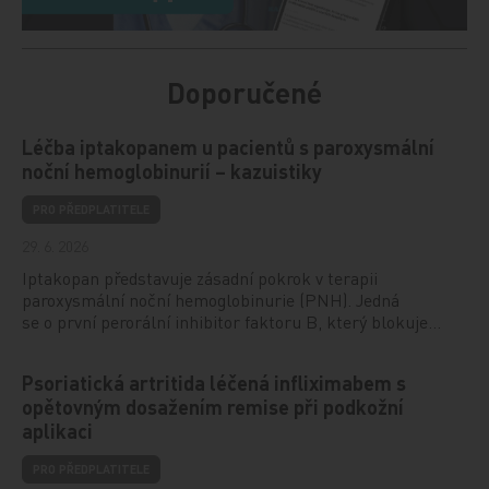
Doporučené
Léčba iptakopanem u pacientů s paroxysmální
noční hemoglobinurií – kazuistiky
PRO PŘEDPLATITELE
29. 6. 2026
Iptakopan představuje zásadní pokrok v terapii
paroxysmální noční hemoglobinurie (PNH). Jedná
se o první perorální inhibitor faktoru B, který blokuje…
Psoriatická artritida léčená infliximabem s
opětovným dosažením remise při podkožní
aplikaci
PRO PŘEDPLATITELE