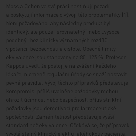
Moss a Cohen ve své práci nastiňují pozadí
a poskytují informace o vývoji této problematiky [1].
Není požadováno, aby následný produkt byl
identický, ale pouze „srovnatelný“ nebo „vysoce
podobný“ bez klinicky významných rozdílů
v potenci, bezpečnosti a čistotě. Obecné limity
ekvivalence jsou stanoveny na 80–125 %. Profesor
Kappos uvedl, že postoj je na zvážení každého
lékaře, nicméně regulační úřady se snaží nastavit
pevná pravidla. Vývoj těchto přípravků představuje
kompromis; příliš uvolněné požadavky mohou
ohrozit účinnost nebo bezpečnost, příliš striktní
požadavky jsou demotivací pro farmaceutické
společnosti. Zaměnitelnost představuje vyšší
standard než ekvivalence. Očekává se, že přípravek
vyvolá stejný klinický efekt u jakéhokoliv pacienta,