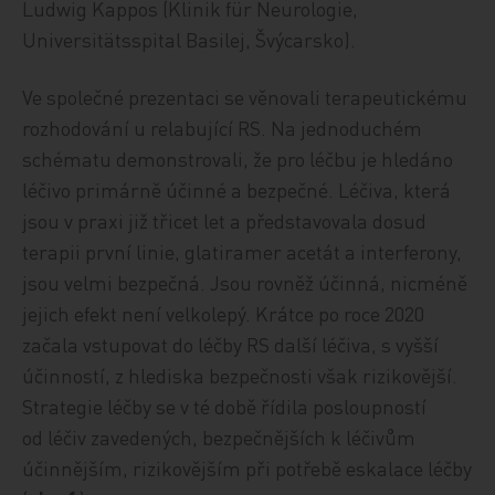
Ludwig Kappos (Klinik für Neurologie,
Universitätsspital Basilej, Švýcarsko).
Ve společné prezentaci se věnovali terapeutickému
rozhodování u relabující RS. Na jednoduchém
schématu demonstrovali, že pro léčbu je hledáno
léčivo primárně účinné a bezpečné. Léčiva, která
jsou v praxi již třicet let a představovala dosud
terapii první linie, glatiramer acetát a interferony,
jsou velmi bezpečná. Jsou rovněž účinná, nicméně
jejich efekt není velkolepý. Krátce po roce 2020
začala vstupovat do léčby RS další léčiva, s vyšší
účinností, z hlediska bezpečnosti však rizikovější.
Strategie léčby se v té době řídila posloupností
od léčiv zavedených, bezpečnějších k léčivům
účinnějším, rizikovějším při potřebě eskalace léčby