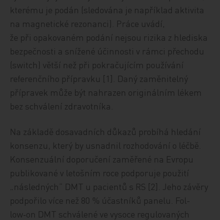
kterému je podán (sledována je například aktivita
na magnetické rezonanci). Práce uvádí,
že při opakovaném podání nejsou rizika z hlediska
bezpečnosti a snížené účinnosti v rámci přechodu
(switch) větší než při pokračujícím používání
referenčního přípravku [1]. Daný zaměnitelný
přípravek může být nahrazen originálním lékem
bez schválení zdravotníka.
Na základě dosavadních důkazů probíhá hledání
konsenzu, který by usnadnil rozhodování o léčbě.
Konsenzuální doporučení zaměřené na Evropu
publikované v letošním roce podporuje použití
„následných“ DMT u pacientů s RS [2]. Jeho závěry
podpořilo více než 80 % účastníků panelu. Fol­
low‑on DMT schválené ve vysoce regulovaných