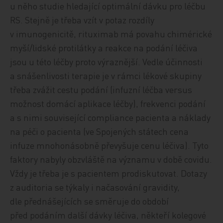
u něho studie hledající optimální dávku pro léčbu
RS. Stejně je třeba vzít v potaz rozdíly
v imunogenicitě, rituximab má povahu chimérické
myší/lidské protilátky a reakce na podání léčiva
jsou u této léčby proto výraznější. Vedle účinnosti
a snášenlivosti terapie je v rámci lékové skupiny
třeba zvážit cestu podání (infuzní léčba versus
možnost domácí aplikace léčby), frekvenci podání
a s nimi související compliance pacienta a náklady
na péči o pacienta (ve Spojených státech cena
infuze mnohonásobně převyšuje cenu léčiva). Tyto
faktory nabyly obzvláště na významu v době covidu.
Vždy je třeba je s pacientem prodiskutovat. Dotazy
z auditoria se týkaly i načasování gravidity,
dle přednášejících se směruje do období
před podáním další dávky léčiva, někteří kolegové