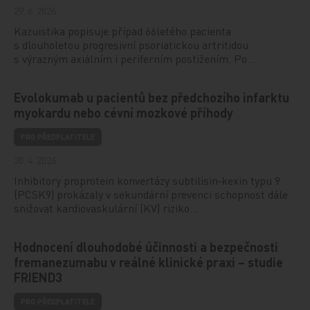
29. 6. 2026
Kazuistika popisuje případ 66letého pacienta
s dlouholetou progresivní psoriatickou artritidou
s výrazným axiálním i periferním postižením. Po…
Evolokumab u pacientů bez předchozího infarktu
myokardu nebo cévní mozkové příhody
PRO PŘEDPLATITELE
30. 4. 2026
Inhibitory proprotein konvertázy subtilisin‑kexin typu 9
(PCSK9) prokázaly v sekundární prevenci schopnost dále
snižovat kardiovaskulární (KV) riziko…
Hodnocení dlouhodobé účinnosti a bezpečnosti
fremanezumabu v reálné klinické praxi – studie
FRIEND3
PRO PŘEDPLATITELE