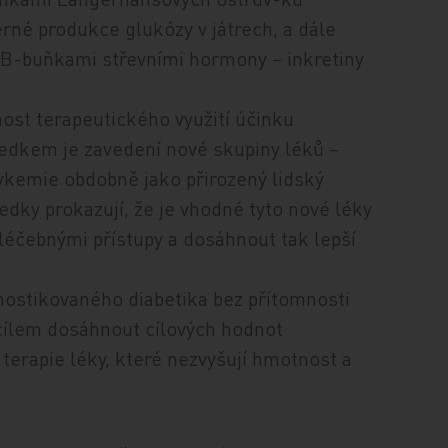
rné produkce glukózy v játrech, a dále
 B-buňkami střevními hormony – inkretiny
st terapeutického využití účinku
edkem je zavedení nové skupiny léků –
ykemie obdobně jako přirozený lidský
dky prokazují, že je vhodné tyto nové léky
léčebnými přístupy a dosáhnout tak lepší
nostikovaného diabetika bez přítomnosti
 cílem dosáhnout cílových hodnot
terapie léky, které nezvyšují hmotnost a