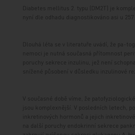
Diabetes mellitus 2. typu (DM2T) je kompl
nyní dle odhadu diagnostikováno asi u 257 
Dlouhá léta se v literatuře uvádí, že pa-t
nemoci je nutná současná přítomnost perife
poruchy sekrece inzulinu, jež není schop
snížené působení v důsledku inzulinové re
V současné době víme, že patofyziologick
jsou komplexnější. V posledních letech, po
inkretinových hormonů a jejich inkretinov
na další poruchy endokrinní sekrece pankre
zahrnují zvýšenou sekreci glukagonu A-b