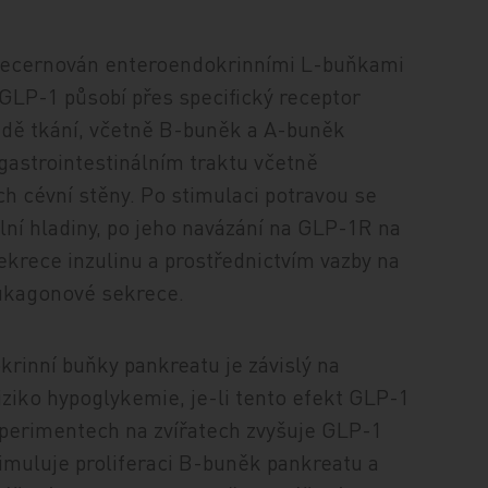
 secernován enteroendokrinními L-buňkami
. GLP-1 působí přes specifický receptor
adě tkání, včetně B-buněk a A-buněk
 gastrointestinálním traktu včetně
ch cévní stěny. Po stimulaci potravou se
ní hladiny, po jeho navázání na GLP-1R na
krece inzulinu a prostřednictvím vazby na
ukagonové sekrece.
okrinní buňky pankreatu je závislý na
iziko hypoglykemie, je-li tento efekt GLP-1
xperimentech na zvířatech zvyšuje GLP-1
timuluje proliferaci B-buněk pankreatu a