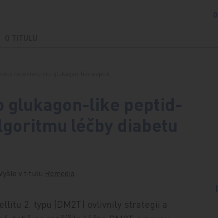
O
O TITULU
nisté receptoru pro glukagon-like peptid…
o glukagon-like peptid-
algoritmu léčby diabetu
Vyšlo v titulu
Remedia
itu 2. typu (DM2T) ovlivnily strategii a