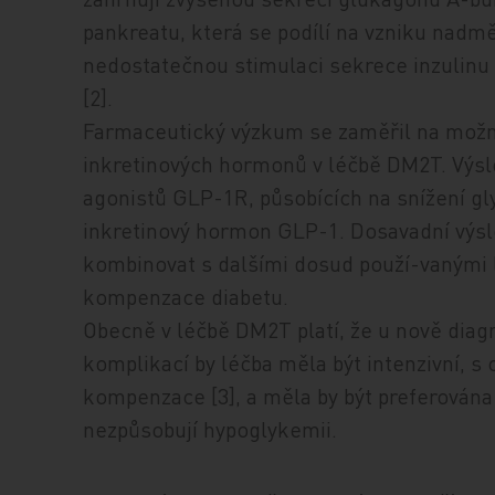
pankreatu, která se podílí na vzniku nadmě
nedostatečnou stimulaci sekrece inzulinu
[2].
Farmaceutický výzkum se zaměřil na možno
inkretinových hormonů v léčbě DM2T. Výsl
agonistů GLP-1R, působících na snížení gl
inkretinový hormon GLP-1. Dosavadní výsle
kombinovat s dalšími dosud použí-vanými 
kompenzace diabetu.
Obecně v léčbě DM2T platí, že u nově diag
komplikací by léčba měla být intenzivní, s
kompenzace [3], a měla by být preferována 
nezpůsobují hypoglykemii.