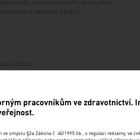
ntidiabetik, jež mohou svými vlastnostmi
intervence u pacientů s DM2T.
uněk střevní
u staré více
em inkretiny a
edení
orným pracovníkům ve zdravotnictví. 
století. Teorie
veřejnost.
srovnáním hladiny inzulinu po podání
ení prokázala, že zvýšení hladiny inzulinu
 ve smyslu §2a Zákona č. 40/1995 Sb., o regulaci reklamy, ve zněn
šší než při podání intravenózním, a tento
at léčivé přípravky nebo osobou oprávněnou léčivé přípravky vy