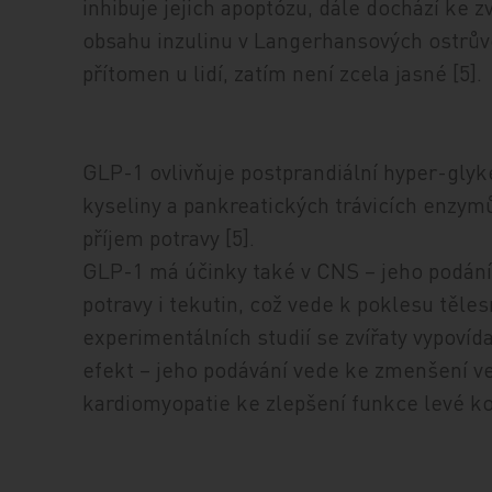
inhibuje jejich apoptózu, dále dochází ke 
obsahu inzulinu v Langerhansových ostrůvc
přítomen u lidí, zatím není zcela jasné [5].
GLP-1 ovlivňuje postprandiální hyper-glyke
kyseliny a pankreatických trávicích enzym
příjem potravy [5].
GLP-1 má účinky také v CNS – jeho podání 
potravy i tekutin, což vede k poklesu těle
experimentálních studií se zvířaty vypovíd
efekt – jeho podávání vede ke zmenšení vel
kardiomyopatie ke zlepšení funkce levé ko