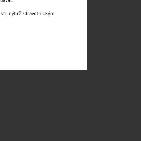
osti, nýbrž zdravotnickým