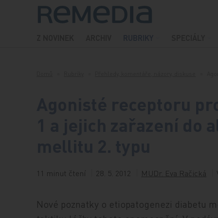
Přeskočit na obsah
Z NOVINEK
ARCHIV
RUBRIKY
SPECIÁLY
Domů
Rubriky
Přehledy, komentáře, názory, diskuse
Ago
Agonisté receptoru pr
1 a jejich zařazení do 
mellitu 2. typu
11 minut čtení
28. 5. 2012
MUDr. Eva Račická
Nové poznatky o etiopatogenezi diabetu mell