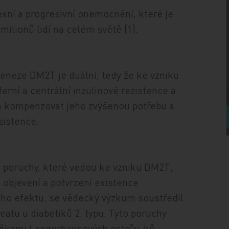
exní a progresivní onemocnění, které je
milionů lidí na celém světě [1].
ogeneze DM2T je duální, tedy že ke vzniku
rní a centrální inzulinové rezistence a
na kompenzovat jeho zvýšenou potřebu a
zistence.
é poruchy, které vedou ke vzniku DM2T,
 objevení a potvrzení existence
ého efektu, se vědecký výzkum soustředil
atu u diabetiků 2. typu. Tyto poruchy
uňkami Langerhansových ostrův-ků