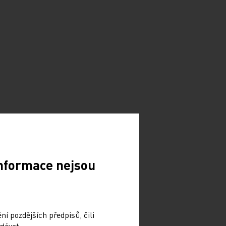
Informace nejsou
í pozdějších předpisů, čili
dávat.