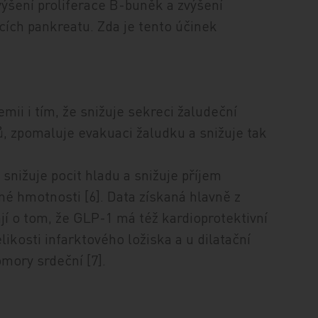
zvýšení proliferace B-buněk a zvýšení
ích pankreatu. Zda je tento účinek
mii i tím, že snižuje sekreci žaludeční
ů, zpomaluje evakuaci žaludku a snižuje tak
snižuje pocit hladu a snižuje příjem
sné hmotnosti [6]. Data získaná hlavně z
ají o tom, že GLP-1 má též kardioprotektivní
ikosti infarktového ložiska a u dilatační
mory srdeční [7].