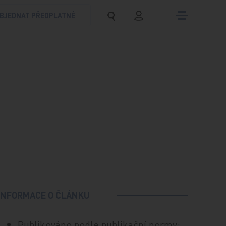
BJEDNAT PŘEDPLATNÉ
INFORMACE O ČLÁNKU
Publikováno podle publikační normy: