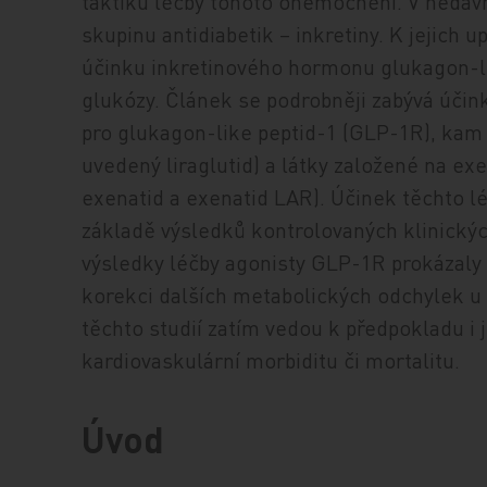
taktiku léčby tohoto onemocnění. V nedáv
skupinu antidiabetik – inkretiny. K jejich
účinku inkretinového hormonu glukagon-l
glukózy. Článek se podrobněji zabývá úči
pro glukagon-like peptid-1 (GLP-1R), kam
uvedený liraglutid) a látky založené na ex
exenatid a exenatid LAR). Účinek těchto 
základě výsledků kontrolovaných klinických
výsledky léčby agonisty GLP-1R prokázal
korekci dalších metabolických odchylek u d
těchto studií zatím vedou k předpokladu i
kardiovaskulární morbiditu či mortalitu.
Úvod