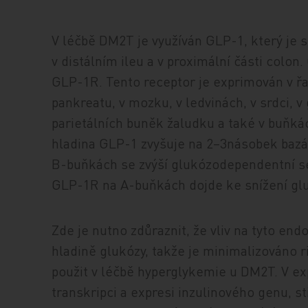
V léčbě DM2T je využíván GLP-1, který je
v distálním ileu a v proximální části colon
GLP-1R. Tento receptor je exprimován v ř
pankreatu, v mozku, v ledvinách, v srdci, v
parietálních buněk žaludku a také v buňká
hladina GLP-1 zvyšuje na 2–3násobek bazál
B-buňkách se zvýší glukózodependentní se
GLP-1R na A-buňkách dojde ke snížení gl
Zde je nutno zdůraznit, že vliv na tyto end
hladině glukózy, takže je minimalizováno r
použit v léčbě hyperglykemie u DM2T. V e
transkripci a expresi inzulinového genu, s