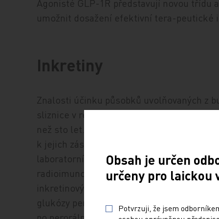
Agonisté GLP-1R představují novou třídu a
umožnit dosažení efektivní tera-peutické 
Inkretiny
Znalosti účinku působků uvolňovaných z b
sliznice v reakci na stimulaci potravou jso
než sto let. Pro tyto látky byl používán poj
k jejich zásadnímu poznání přispělo až zav
Obsah je určen odb
laboratorního stanovování hladiny inzulinu
radioimunoanalýzou v 70. letech minulého 
určeny pro laickou 
inkretinových hormonů pak byla potvrzena 
glukózy perorálně a intravenózně. Tato měř
Potvrzuji, že jsem odborníkem
po perorálním podání glukózy je výrazně vy
osobou oprávněnou předepisov