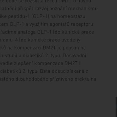
né době se rozšířila léčba DM2T o novou
 uplatnění přispěl rozvoj poznání mechanismu
ike peptidu-1 (GLP-1) na homeostázu
nkem GLP-1 a využitím agonistů receptoru
 řadíme analoga GLP-1 (do klinické praxe
endinu-4 (do klinické praxe uvedený
léků na kompenzaci DM2T je popsán na
 studií u diabetiků 2. typu. Dosavadní
y vedle zlepšení kompenzace DM2T i
iabetiků 2. typu. Data dosud získaná z
 jistého dlouhodobého příznivého efektu na