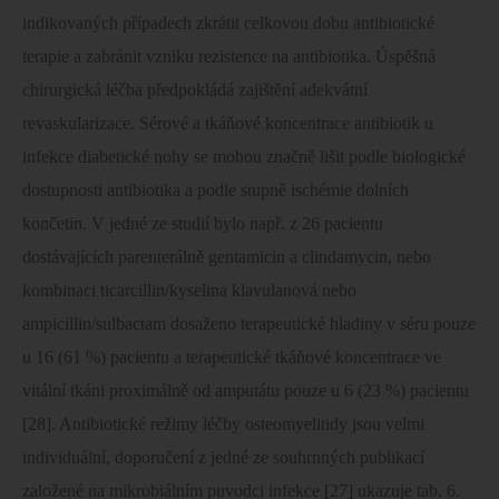
indikovaných případech zkrátit celkovou dobu antibiotické
terapie a zabránit vzniku rezistence na antibiotika. Úspěšná
chirurgická léčba předpokládá zajištění adekvátní
revaskularizace. Sérové a tkáňové koncentrace antibiotik u
infekce diabetické nohy se mohou značně lišit podle biologické
dostupnosti antibiotika a podle stupně ischémie dolních
končetin. V jedné ze studií bylo např. z 26 pacientu
dostávajících parenterálně gentamicin a clindamycin, nebo
kombinaci ticarcillin/kyselina klavulanová nebo
ampicillin/sulbactam dosaženo terapeutické hladiny v séru pouze
u 16 (61 %) pacientu a terapeutické tkáňové koncentrace ve
vitální tkáni proximálně od amputátu pouze u 6 (23 %) pacientu
[28]. Antibiotické režimy léčby osteomyelitidy jsou velmi
individuální, doporučení z jedné ze souhrnných publikací
založené na mikrobiálním puvodci infekce [27] ukazuje tab. 6.