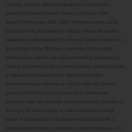
cytokiny. Hypoxie stimuluje angiogenezi. Granulocyty i
makrofágy produkují rovněž cytokiny a proteázy, které
degradují poškozenou tkáň v ráně. Maturační stadium začíná
reepitelizací tak, že keratinocyty migrují z okraju rány podél
kolagenních a fibronektinových vláken již během zánětlivého a
granulačního stadia. Maturace a remodelace jizvy probíhá
během měsícu a hlavní roli mají hyaluronidázy, kolagenázy a
elastázy. Hyaluronát tvořící provizorní matrix v granulační tkáni
je nahrazen dermatansulfátem a chondroitinsulfátem.
Znalostí o procesu hojení ran se využívá nejen při výzkumu
poruch jednotlivých procesu u pacientu se syndromem
diabetické nohy, ale především ke zlepšení terapie. Prosadila se
koncepce, že lokální terapie ve vlhkém prostředí urychluje
hojení. Vlhké prostředí muže podporovat viabilitu buněk a
umožňovat jim modulaci, proliferaci a produkci cytokinu. Je-li