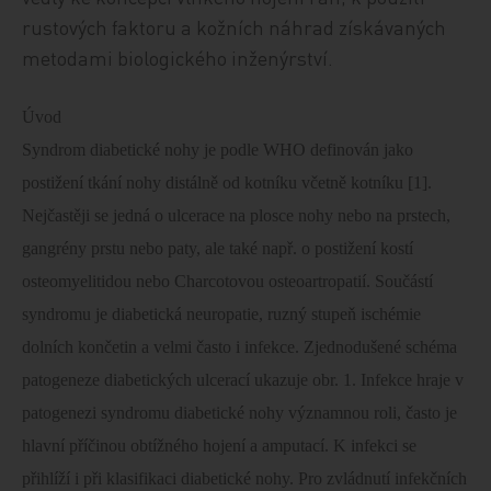
rustových faktoru a kožních náhrad získávaných
metodami biologického inženýrství.
Úvod
Syndrom diabetické nohy je podle WHO definován jako
postižení tkání nohy distálně od kotníku včetně kotníku [1].
Nejčastěji se jedná o ulcerace na plosce nohy nebo na prstech,
gangrény prstu nebo paty, ale také např. o postižení kostí
osteomyelitidou nebo Charcotovou osteoartropatií. Součástí
syndromu je diabetická neuropatie, ruzný stupeň ischémie
dolních končetin a velmi často i infekce. Zjednodušené schéma
patogeneze diabetických ulcerací ukazuje obr. 1. Infekce hraje v
patogenezi syndromu diabetické nohy významnou roli, často je
hlavní příčinou obtížného hojení a amputací. K infekci se
přihlíží i při klasifikaci diabetické nohy. Pro zvládnutí infekčních