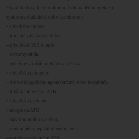
Hlavní faktory, které mohou mít vliv na léčbu infekce u
syndromu diabetické nohy, lze shrnout:
• z hlediska infekce:
– klinická závažnost infekce,
– předchozí ATB terapie,
– osteomyelitida,
– ischémie v místě infekčního ložiska.
• z hlediska patogenu:
– druh etiologického agens (známé, nebo neznámé),
– lokální citlivost na ATB.
• z hlediska pacienta:
– alergie na ATB,
– stav imunitního systému,
– renální nebo hepatální insuficience,
– porucha vstřebávání ATB.