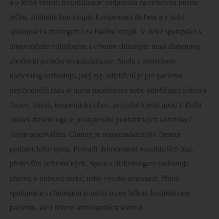
a o léčbě během hospitalizace: zodpovídá za celkovou interní
léčbu, antibiotickou terapii, kompenzaci diabetu a v úzké
spolupráci s chirurgem i za lokální terapii. V úzké spolupráci s
intervenčním radiologem a cévním chirurgem musí diabetolog
zhodnotit potřebu revaskularizace. Spolu s protetikem
diabetolog rozhoduje, jaký typ odlehčení je pro pacienta
nejvhodnější (zda je nutná imobilizace nebo odlehčující sádrová
fixace, ortéza, terapeutická obuv, pojízdné křeslo apod.). Další
funkcí diabetologa je poskytování podiatrických konzultací
jiným pracovištím. Chirurg je nepostradatelným členem
podiatrického týmu. Provádí debridement rozsáhlejších lézí,
především ischemických. Spolu s diabetologem rozhoduje
chirurg o nutnosti nízké, nebo vysoké amputace. Přímá
spolupráce s chirurgem je nutná nejen během hospitalizace
pacientu, ale i během ambulantních kontrol.