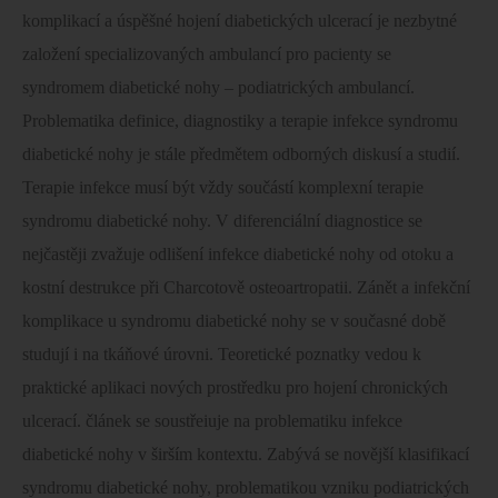
komplikací a úspěšné hojení diabetických ulcerací je nezbytné
založení specializovaných ambulancí pro pacienty se
syndromem diabetické nohy – podiatrických ambulancí.
Problematika definice, diagnostiky a terapie infekce syndromu
diabetické nohy je stále předmětem odborných diskusí a studií.
Terapie infekce musí být vždy součástí komplexní terapie
syndromu diabetické nohy. V diferenciální diagnostice se
nejčastěji zvažuje odlišení infekce diabetické nohy od otoku a
kostní destrukce při Charcotově osteoartropatii. Zánět a infekční
komplikace u syndromu diabetické nohy se v současné době
studují i na tkáňové úrovni. Teoretické poznatky vedou k
praktické aplikaci nových prostředku pro hojení chronických
ulcerací. článek se soustřeiuje na problematiku infekce
diabetické nohy v širším kontextu. Zabývá se novější klasifikací
syndromu diabetické nohy, problematikou vzniku podiatrických