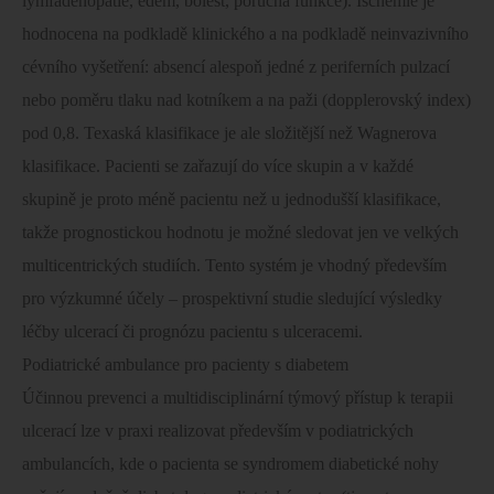
lymfadenopatie, edém, bolest, porucha funkce). Ischémie je
hodnocena na podkladě klinického a na podkladě neinvazivního
cévního vyšetření: absencí alespoň jedné z periferních pulzací
nebo poměru tlaku nad kotníkem a na paži (dopplerovský index)
pod 0,8. Texaská klasifikace je ale složitější než Wagnerova
klasifikace. Pacienti se zařazují do více skupin a v každé
skupině je proto méně pacientu než u jednodušší klasifikace,
takže prognostickou hodnotu je možné sledovat jen ve velkých
multicentrických studiích. Tento systém je vhodný především
pro výzkumné účely – prospektivní studie sledující výsledky
léčby ulcerací či prognózu pacientu s ulceracemi.
Podiatrické ambulance pro pacienty s diabetem
Účinnou prevenci a multidisciplinární týmový přístup k terapii
ulcerací lze v praxi realizovat především v podiatrických
ambulancích, kde o pacienta se syndromem diabetické nohy