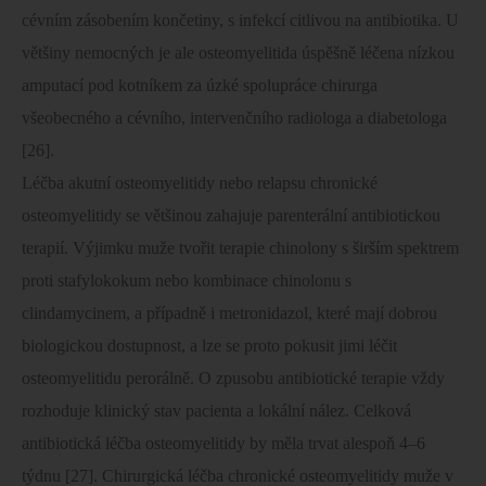
cévním zásobením končetiny, s infekcí citlivou na antibiotika. U
většiny nemocných je ale osteomyelitida úspěšně léčena nízkou
amputací pod kotníkem za úzké spolupráce chirurga
všeobecného a cévního, intervenčního radiologa a diabetologa
[26].
Léčba akutní osteomyelitidy nebo relapsu chronické
osteomyelitidy se většinou zahajuje parenterální antibiotickou
terapií. Výjimku muže tvořit terapie chinolony s širším spektrem
proti stafylokokum nebo kombinace chinolonu s
clindamycinem, a případně i metronidazol, které mají dobrou
biologickou dostupnost, a lze se proto pokusit jimi léčit
osteomyelitidu perorálně. O zpusobu antibiotické terapie vždy
rozhoduje klinický stav pacienta a lokální nález. Celková
antibiotická léčba osteomyelitidy by měla trvat alespoň 4–6
týdnu [27]. Chirurgická léčba chronické osteomyelitidy muže v