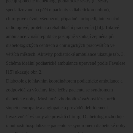
pečují společně diabetolog, podiatrické sestry (tj. sestry
specializované na péči o pacienty s diabetickou nohou),
chirurgové cévní, všeobecní, případně i ortopedi, intervenční
radiologové, protetici a rehabilitační pracovníci [14]. Takové
ambulance v naší republice postupně vznikají zejména při
diabetologických centrech a chirurgických pracovištích ve
větších městech. Aktivity podiatrické ambulance ukazuje tab. 3.
Schéma ideální podiatrické ambulance upravené podle Favalese
[15] ukazuje obr. 2.
Diabetolog je hlavním koordinátorem podiatrické ambulance a
zodpovídá za všechny fáze léčby pacientu se syndromem
diabetické nohy. Musí umět zhodnotit závažnost léze, určit
stupeň neuropatie a angiopatie a provádět debridement.
Invazivnější výkony ale provádí chirurg. Diabetolog rozhoduje
o nutnosti hospitalizace pacientu se syndromem diabetické nohy