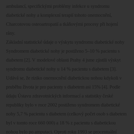
ambulancí, specifickými problémy infekce u syndromu
diabetické nohy a komplexní terapií tohoto onemocnění,
Charcotovou osteoartropatií a tkáňovými procesy při hojení
rány.
Základní statistické údaje o výskytu syndromu diabetické nohy
Syndromem diabetické nohy je postiženo 5–10 % pacientu s
diabetem [2]. V modelové oblasti Prahy 4 jsme zjistili výskyt
syndromu diabetické nohy u 14 % pacientu s diabetem [3].
Udává se, že riziko onemocnění diabetickou nohou kdykoli v
pruběhu života je pro pacienty s diabetem asi 15% [4]. Podle
údaju Ústavu zdravotnických informací a statistiky české
republiky bylo v roce 2002 postiženo syndromem diabetické
nohy 5,7 % pacientu s diabetem (celkový počet osob s diabetem
byl v tomto roce 660 000) a 18 % z pacientu s diabetickou
nohou bylo po amputaci. Oproti roku 1993 se procentuální