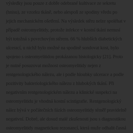
výsledky jsou pouze z dobře odebrané kultivace ze sekretu
(hnisu), ze vzorku tkáně, nebo alespoň ze spodiny vředu po
jejich mechanickém ošetření. Na výsledek stěru nelze spoléhat v
případě osteomyelitidy, protože infekce v kostní tkáni nemusí
být totožná s povrchovým stěrem. 66 % hlubších diabetických
ulcerací, u nichž bylo možné na spodině sondovat kost, bylo
spojeno s osteomyelitidou prokázanou histologicky [21]. Proto
je nutné posuzovat možnost osteomyelitidy nejen z
rentgenologického nálezu, ale i podle hloubky ulcerace a podle
pozitivity bakteriologického nálezu z hlubokých tkání. Při
negativním rentgenologickém nálezu a klinické suspekci na
osteomyelitidu je vhodná kostní scintigrafie. Rentgenologický
nález bývá v počátečních fázích osteomyelitidy téměř pravidelně
negativní. Dobré, ale dosud malé zkušenosti jsou s diagnostikou
osteomyelitidy magnetickou rezonancí, která muže odhalit časná