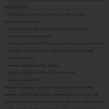
nebo lymfedém.
• Hospitalizace pro infekci diabetické nohy je nutná v
následujících případech:
– závažná infekce ohrožující končetinu nebo pacienta,
– metabolická dekompenzace,
– potřeba parenterální ATB terapie, není-li dostupná ambulantně,
– speciální vyšetření infekce, není-li dostupné ambulantně,
– kritická ischémie,
– nutnost chirurgické léčby infekce,
– špatná compliance s léčbou diabetické nohy,
– náročná lokální léčba.
Infekční komplikace syndromu diabetické nohy se mohou
zaměnit s akutní Charcotovou osteoartropatií, která muže mít
obdobný klinický obraz (jednostranný otok nohy, zvýšená kožní