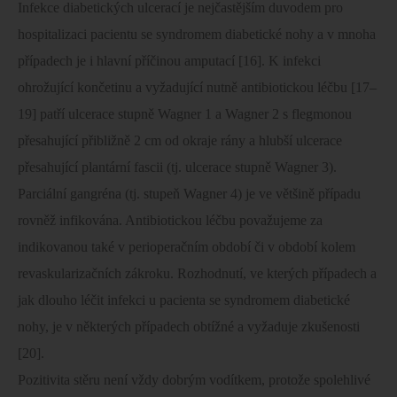
Infekce diabetických ulcerací je nejčastějším duvodem pro
hospitalizaci pacientu se syndromem diabetické nohy a v mnoha
případech je i hlavní příčinou amputací [16]. K infekci
ohrožující končetinu a vyžadující nutně antibiotickou léčbu [17–
19] patří ulcerace stupně Wagner 1 a Wagner 2 s flegmonou
přesahující přibližně 2 cm od okraje rány a hlubší ulcerace
přesahující plantární fascii (tj. ulcerace stupně Wagner 3).
Parciální gangréna (tj. stupeň Wagner 4) je ve většině případu
rovněž infikována. Antibiotickou léčbu považujeme za
indikovanou také v perioperačním období či v období kolem
revaskularizačních zákroku. Rozhodnutí, ve kterých případech a
jak dlouho léčit infekci u pacienta se syndromem diabetické
nohy, je v některých případech obtížné a vyžaduje zkušenosti
[20].
Pozitivita stěru není vždy dobrým vodítkem, protože spolehlivé