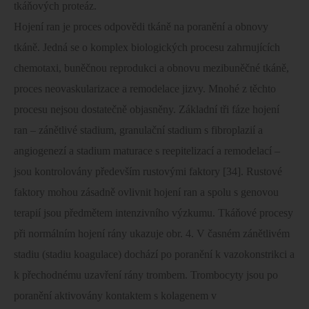
tkáňových proteáz.
Hojení ran je proces odpovědi tkáně na poranění a obnovy
tkáně. Jedná se o komplex biologických procesu zahrnujících
chemotaxi, buněčnou reprodukci a obnovu mezibuněčné tkáně,
proces neovaskularizace a remodelace jizvy. Mnohé z těchto
procesu nejsou dostatečně objasněny. Základní tři fáze hojení
ran – zánětlivé stadium, granulační stadium s fibroplazií a
angiogenezí a stadium maturace s reepitelizací a remodelací –
jsou kontrolovány především rustovými faktory [34]. Rustové
faktory mohou zásadně ovlivnit hojení ran a spolu s genovou
terapií jsou předmětem intenzivního výzkumu. Tkáňové procesy
při normálním hojení rány ukazuje obr. 4. V časném zánětlivém
stadiu (stadiu koagulace) dochází po poranění k vazokonstrikci a
k přechodnému uzavření rány trombem. Trombocyty jsou po
poranění aktivovány kontaktem s kolagenem v