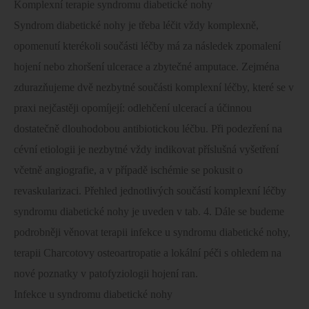
Komplexní terapie syndromu diabetické nohy
Syndrom diabetické nohy je třeba léčit vždy komplexně,
opomenutí kterékoli součásti léčby má za následek zpomalení
hojení nebo zhoršení ulcerace a zbytečné amputace. Zejména
zdurazňujeme dvě nezbytné součásti komplexní léčby, které se v
praxi nejčastěji opomíjejí: odlehčení ulcerací a účinnou
dostatečně dlouhodobou antibiotickou léčbu. Při podezření na
cévní etiologii je nezbytné vždy indikovat příslušná vyšetření
včetně angiografie, a v případě ischémie se pokusit o
revaskularizaci. Přehled jednotlivých součástí komplexní léčby
syndromu diabetické nohy je uveden v tab. 4. Dále se budeme
podrobněji věnovat terapii infekce u syndromu diabetické nohy,
terapii Charcotovy osteoartropatie a lokální péči s ohledem na
nové poznatky v patofyziologii hojení ran.
Infekce u syndromu diabetické nohy