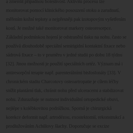
a zmenšit případnou bolestivost. Aktivitu procesu lze
monitorovat pomocí klinického posouzení otoku a zarudnutí,
měřením kožní teploty a nejpřesněji pak izotopovým vyšetřením
kostí. Je možné také monitorovat markery osteoresorpce.
Základní podmínkou hojení je odstranění tlaku na nohu. často se
používá dlouhodobě speciální semirigidní kontaktní fixace nebo
sádrová fixace – to v pruměru v jedné studii po dobu 18 týdnu
[32]. Jinou možností je použití speciálních ortéz. Význam má i
antiresorpční terapie např. parenterálními bisfosfonáty [33]. V
chronickém stadiu Charcotovy osteoartropatie je cílem léčby
snížit plantární tlak, chránit nohu před ulceracemi a stabilizovat
nohu. Zdurazňuje se nutnost individuální ortopedické obuvi,
nejlépe s kolébkovitou podrážkou. Sporná je chirurgická
korekce deformit např. artrodézou, exostektomií, rekonstrukcí a
prodlužováním Achillovy šlachy. Doporučuje se excize