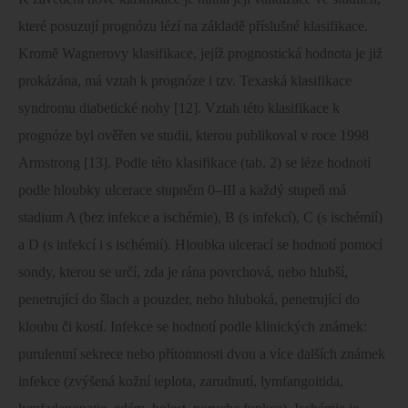
které posuzují prognózu lézí na základě příslušné klasifikace.
Kromě Wagnerovy klasifikace, jejíž prognostická hodnota je již
prokázána, má vztah k prognóze i tzv. Texaská klasifikace
syndromu diabetické nohy [12]. Vztah této klasifikace k
prognóze byl ověřen ve studii, kterou publikoval v roce 1998
Armstrong [13]. Podle této klasifikace (tab. 2) se léze hodnotí
podle hloubky ulcerace stupněm 0–III a každý stupeň má
stadium A (bez infekce a ischémie), B (s infekcí), C (s ischémií)
a D (s infekcí i s ischémií). Hloubka ulcerací se hodnotí pomocí
sondy, kterou se určí, zda je rána povrchová, nebo hlubší,
penetrující do šlach a pouzder, nebo hluboká, penetrující do
kloubu či kostí. Infekce se hodnotí podle klinických známek:
purulentní sekrece nebo přítomnosti dvou a více dalších známek
infekce (zvýšená kožní teplota, zarudnutí, lymfangoitida,