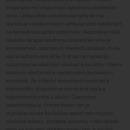
hraje také roli v klasifikaci syndromu diabetické
nohy. Léčba infekce diabetické nohy se má
realizovat v podiatrických ambulancích založených
na týmové spolupráci odborníku. Nejpodstatnější
zásadou terapie syndromu diabetické nohy je
komplexnost, opomenutí kterékoli součásti muže
vést k selhání celé léčby. V praxi se nejčastěji
zapomíná na odlehčení ulcerací a na léčbu infekce
lokálním ošetřením a systémovým podáváním
antibiotik. Za infekční komplikaci muže být v
diferenciální diagnostice zaměněna teplá a
hyperemická noha u akutní Charcotovy
osteoartropatie. Proces hojení ran je
charakterizován kaskádou reakcí zahrnujících
zánětlivé faktory. Výsledky výzkumu v této oblasti
vedly ke koncepci vlhkého hojení ran, k použití