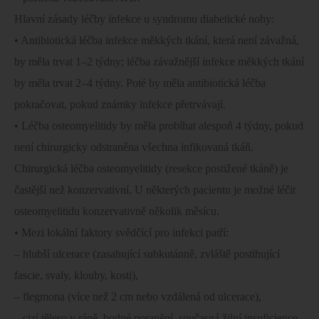
Hlavní zásady léčby infekce u syndromu diabetické nohy:
• Antibiotická léčba infekce měkkých tkání, která není závažná,
by měla trvat 1–2 týdny; léčba závažnější infekce měkkých tkání
by měla trvat 2–4 týdny. Poté by měla antibiotická léčba
pokračovat, pokud známky infekce přetrvávají.
• Léčba osteomyelitidy by měla probíhat alespoň 4 týdny, pokud
není chirurgicky odstraněna všechna infikovaná tkáň.
Chirurgická léčba osteomyelitidy (resekce postižené tkáně) je
častější než konzervativní. U některých pacientu je možné léčit
osteomyelitidu konzervativně několik měsícu.
• Mezi lokální faktory svědčící pro infekci patří:
– hlubší ulcerace (zasahující subkutánně, zvláště postihující
fascie, svaly, klouby, kosti),
– flegmona (více než 2 cm nebo vzdálená od ulcerace),
– cizí těleso v ráně, bodné poranění, současná žilní insuficience