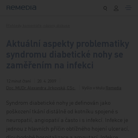
Přeskočit na obsah
Přehledy, komentáře, názory, diskuse
Aktuální aspekty problematiky
syndromu diabetické nohy se
zaměřením na infekci
12 minut čtení
20. 4. 2009
Doc. MUDr. Alexandra Jirkovská, CSc.
Vyšlo v titulu
Remedia
Syndrom diabetické nohy je definován jako
poškození tkání distálně od kotníku spojené s
neuropatií, angiopatií a často i s infekcí. Infekce je
jednou z hlavních příčin obtížného hojení ulcerací,
dlouhodobé hospitalizace a amputací. Infekce