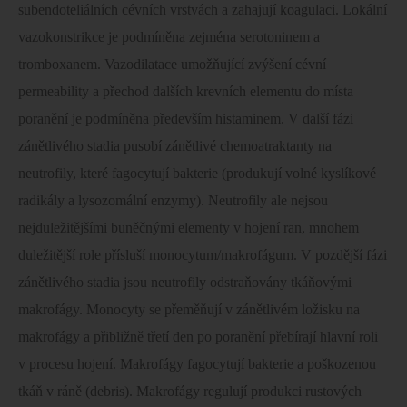
subendoteliálních cévních vrstvách a zahajují koagulaci. Lokální
vazokonstrikce je podmíněna zejména serotoninem a
tromboxanem. Vazodilatace umožňující zvýšení cévní
permeability a přechod dalších krevních elementu do místa
poranění je podmíněna především histaminem. V další fázi
zánětlivého stadia pusobí zánětlivé chemoatraktanty na
neutrofily, které fagocytují bakterie (produkují volné kyslíkové
radikály a lysozomální enzymy). Neutrofily ale nejsou
nejduležitějšími buněčnými elementy v hojení ran, mnohem
duležitější role přísluší monocytum/makrofágum. V pozdější fázi
zánětlivého stadia jsou neutrofily odstraňovány tkáňovými
makrofágy. Monocyty se přeměňují v zánětlivém ložisku na
makrofágy a přibližně třetí den po poranění přebírají hlavní roli
v procesu hojení. Makrofágy fagocytují bakterie a poškozenou
tkáň v ráně (debris). Makrofágy regulují produkci rustových