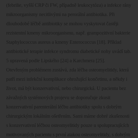
(febrilie, vyšší CRP či FW, případně leukocytóza) a infekce rány
mikroorganismy necitlivými na perorální antibiotika. Při
dlouhodobé léčbě antibiotiky se mohou vyskytovat častěji
rezistentní kmeny mikroorganismu, např. grampozitivní bakterie
Staphylococcus aureus a kmeny Enterococcus [18]. Příklad
antibiotické terapie infekce syndromu diabetické nohy uvádí tab.
5 upravená podle Lipského [24] a Karchmera [25].
Otevřeným problémem zustává, zda léčba osteomyelitidy, která
patří mezi infekční komplikace ohrožující končetinu, a někdy i
život, má být konzervativní, nebo chirurgická. U pacientu bez
závažných systémových projevu se doporučuje zkusit
konzervativní parenterální léčbu antibiotiky spolu s dobrým
chirurgickým lokálním ošetřením. Sami máme dobré zkušenosti
s konzervativní léčbou osteomyelitidy pouze u spolupracujících
motivovaných pacientu s první atakou osteomyelitidy, s dobrým