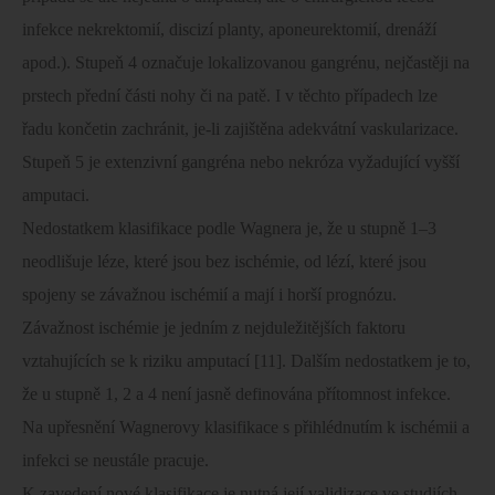
infekce nekrektomií, discizí planty, aponeurektomií, drenáží
apod.). Stupeň 4 označuje lokalizovanou gangrénu, nejčastěji na
prstech přední části nohy či na patě. I v těchto případech lze
řadu končetin zachránit, je-li zajištěna adekvátní vaskularizace.
Stupeň 5 je extenzivní gangréna nebo nekróza vyžadující vyšší
amputaci.
Nedostatkem klasifikace podle Wagnera je, že u stupně 1–3
neodlišuje léze, které jsou bez ischémie, od lézí, které jsou
spojeny se závažnou ischémií a mají i horší prognózu.
Závažnost ischémie je jedním z nejduležitějších faktoru
vztahujících se k riziku amputací [11]. Dalším nedostatkem je to,
že u stupně 1, 2 a 4 není jasně definována přítomnost infekce.
Na upřesnění Wagnerovy klasifikace s přihlédnutím k ischémii a
infekci se neustále pracuje.
K zavedení nové klasifikace je nutná její validizace ve studiích,