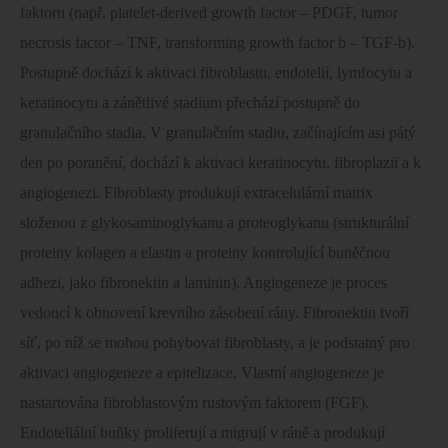
faktoru (např. platelet-derived growth factor – PDGF, tumor
necrosis factor – TNF, transforming growth factor b – TGF-b).
Postupně dochází k aktivaci fibroblastu, endotelií, lymfocytu a
keratinocytu a zánětlivé stadium přechází postupně do
granulačního stadia. V granulačním stadiu, začínajícím asi pátý
den po poranění, dochází k aktivaci keratinocytu, fibroplazii a k
angiogenezi. Fibroblasty produkují extracelulární matrix
složenou z glykosaminoglykanu a proteoglykanu (strukturální
proteiny kolagen a elastin a proteiny kontrolující buněčnou
adhezi, jako fibronektin a laminin). Angiogeneze je proces
vedoucí k obnovení krevního zásobení rány. Fibronektin tvoří
síť, po níž se mohou pohybovat fibroblasty, a je podstatný pro
aktivaci angiogeneze a epitelizace. Vlastní angiogeneze je
nastartována fibroblastovým rustovým faktorem (FGF).
Endoteliální buňky proliferují a migrují v ráně a produkují