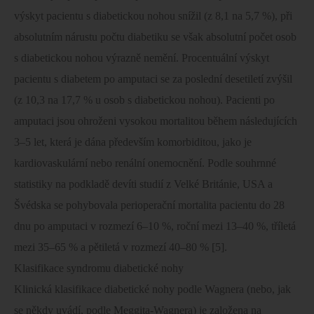
výskyt pacientu s diabetickou nohou snížil (z 8,1 na 5,7 %), při
absolutním nárustu počtu diabetiku se však absolutní počet osob
s diabetickou nohou výrazně nemění. Procentuální výskyt
pacientu s diabetem po amputaci se za poslední desetiletí zvýšil
(z 10,3 na 17,7 % u osob s diabetickou nohou). Pacienti po
amputaci jsou ohroženi vysokou mortalitou během následujících
3–5 let, která je dána především komorbiditou, jako je
kardiovaskulární nebo renální onemocnění. Podle souhrnné
statistiky na podkladě devíti studií z Velké Británie, USA a
Švédska se pohybovala perioperační mortalita pacientu do 28
dnu po amputaci v rozmezí 6–10 %, roční mezi 13–40 %, tříletá
mezi 35–65 % a pětiletá v rozmezí 40–80 % [5].
Klasifikace syndromu diabetické nohy
Klinická klasifikace diabetické nohy podle Wagnera (nebo, jak
se někdy uvádí, podle Meggita-Wagnera) je založena na