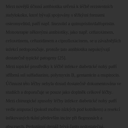
Mezi novější účinná antibiotika určená k léčbě rezistentních
stafylokoku, které bývají spojovány s těžkými formami
osteomyelitid, patří např. linezolid a quinupristin/dalfopristin.
Monoterapie některými antibiotiky, jako např. cefuroximem,
cefoxetinem, ceftazidimem a ciprofloxacinem, se u závažnějších
infekcí nedoporučuje, protože tato antibiotika nepokrývají
dostatečně typické patogeny [25].
Mezi topické prostředky k léčbě infekce diabetické nohy patří
stříbrná sul sulfadiazinu, polymyxin B, gentamicin a mupirocin.
Účinnost této léčby nebyla dosud dostatečně dokumentována ve
studiích a doporučuje se pouze jako doplněk celkové léčby.
Mezi chirurgické zpusoby léčby infekce diabetické nohy patří
vedle amputací (pokud možno nízkých pod kotníkem) a resekcí
infikovaných tkání především incize při flegmonách a
abscesech. Perkutánní drenáž bývá často nedostatečná.