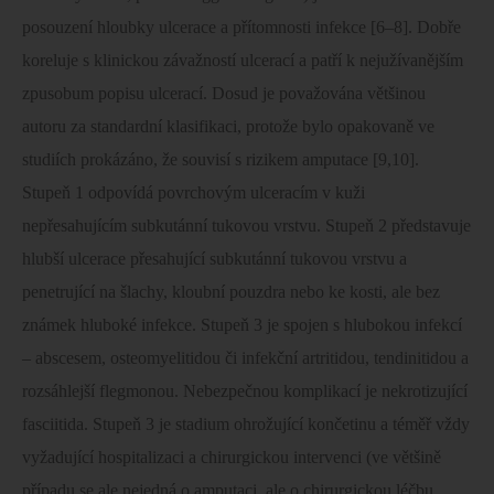
posouzení hloubky ulcerace a přítomnosti infekce [6–8]. Dobře
koreluje s klinickou závažností ulcerací a patří k nejužívanějším
zpusobum popisu ulcerací. Dosud je považována většinou
autoru za standardní klasifikaci, protože bylo opakovaně ve
studiích prokázáno, že souvisí s rizikem amputace [9,10].
Stupeň 1 odpovídá povrchovým ulceracím v kuži
nepřesahujícím subkutánní tukovou vrstvu. Stupeň 2 představuje
hlubší ulcerace přesahující subkutánní tukovou vrstvu a
penetrující na šlachy, kloubní pouzdra nebo ke kosti, ale bez
známek hluboké infekce. Stupeň 3 je spojen s hlubokou infekcí
– abscesem, osteomyelitidou či infekční artritidou, tendinitidou a
rozsáhlejší flegmonou. Nebezpečnou komplikací je nekrotizující
fasciitida. Stupeň 3 je stadium ohrožující končetinu a téměř vždy
vyžadující hospitalizaci a chirurgickou intervenci (ve většině
případu se ale nejedná o amputaci, ale o chirurgickou léčbu