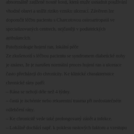
abnormálně zatížené nosné kosti, která muže usnadnit používání
vhodné obuvi a snížit riziko vzniku ulcerací. Závěrem lze
doporučit léčbu pacientu s Charcotovou osteoartropatií ve
specializovaných centrech, nejčastěji v podiatrických
ambulancích.
Patofyziologie hojení ran, lokální péče
Ze zkušeností s léčbou pacientu se syndromem diabetické nohy
je známo, že je narušen normální proces hojení ran a ulcerace
často přecházejí do chronicity. Ke klinické charakteristice
chronické rány patří:
– Rána se nehojí déle než 4 týdny.
– častá je ischémie nebo rekurentní trauma při nedostatečném
odlehčení rány.
– Ke chronicitě vede také prolongovaný zánět a infekce.
– Lokálně dochází např. k poklesu rustových faktoru a vzestupu