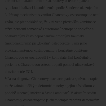
chronickou i akutní formou Charcotovy osteoartropatie a
typickou lokalizací kostních změn podle Sanderse ukazuje obr.
3. Přesný mechanismus vzniku Charcotovy osteoartropatie není
znám, ale předpokládá se, že k ní vede především kombinace
těžké periferní somatické i autonomní neuropatie společně s
opakovanými často nepoznanými drobnými traumaty
(mikrofrakturami) při „lokální" osteoporóze. Sami jsme
prokázali sníženou kostní denzitu v končetině postižené
Charcotovou osteoartropatií i v kontralaterální končetině u
pacientu s Charcotovou osteoartropatií pomocí ultrazvukové
denzitometrie [31].
Včasná diagnóza Charcotovy osteoartropatie a správná terapie
muže zabránit těžkým deformitám nohy a jejím následkum v
podobě ulcerací, infekce a často i amputací. V akutním stadiu
Charcotovy osteoartropatie je cílem terapie zabránit deformitám