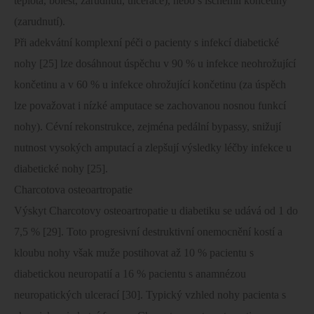
teplota, bolest, zarudnutí, ulcerace), nebo s ischémií končetiny
(zarudnutí).
Při adekvátní komplexní péči o pacienty s infekcí diabetické
nohy [25] lze dosáhnout úspěchu v 90 % u infekce neohrožující
končetinu a v 60 % u infekce ohrožující končetinu (za úspěch
lze považovat i nízké amputace se zachovanou nosnou funkcí
nohy). Cévní rekonstrukce, zejména pedální bypassy, snižují
nutnost vysokých amputací a zlepšují výsledky léčby infekce u
diabetické nohy [25].
Charcotova osteoartropatie
Výskyt Charcotovy osteoartropatie u diabetiku se udává od 1 do
7,5 % [29]. Toto progresivní destruktivní onemocnění kostí a
kloubu nohy však muže postihovat až 10 % pacientu s
diabetickou neuropatií a 16 % pacientu s anamnézou
neuropatických ulcerací [30]. Typický vzhled nohy pacienta s