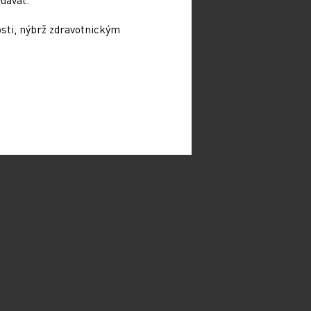
osti, nýbrž zdravotnickým