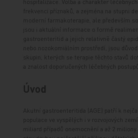
hospitalizace. Volba a charakter léčebných
frekvenci příznaků, a zejména na stupni de
moderní farmakoterapie, ale především s
jsou i aktuální informace o formě realime
gastroenteritid a jejich relativně častý ep
nebo nozokomiálním prostředí, jsou důvod
skupin, kterých se terapie těchto stavů d
a znalost doporučených léčebných postupů
Úvod
Akutní gastroenteritida (AGE) patří k nej
populace ve vyspělých i v rozvojových zem
miliard případů onemocnění a až 2 miliony 