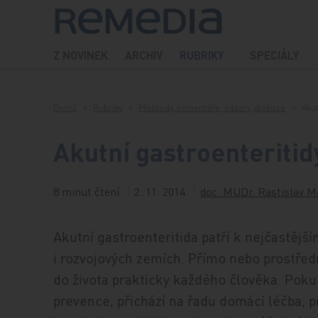
Přeskočit na obsah
Z NOVINEK
ARCHIV
RUBRIKY
SPECIÁLY
Domů
Rubriky
Přehledy, komentáře, názory, diskuse
Akut
Akutní gastroenteritidy
8 minut čtení
2. 11. 2014
doc. MUDr. Rastislav M
Akutní gastroenteritida patří k nejčastěj
i rozvojových zemích. Přímo nebo prostřed
do života prakticky každého člověka. Poku
prevence, přichází na řadu domácí léčba, p