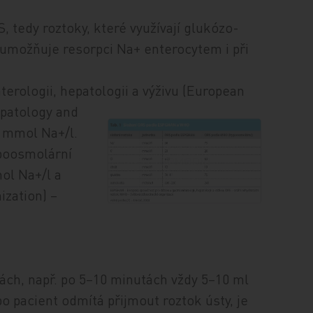
 tedy roztoky, které využívají glukózo-
 umožňuje resorpci Na+ enterocytem i při
erologii, hepatologii a výživu (European
epatology a
nd
 mmol Na+/l.
ypoosmolární
ol Na+/l a
zation) –
ách, např. po 5–10 minutách vždy 5–10 ml
o pacient odmítá přijmout roztok ústy, je