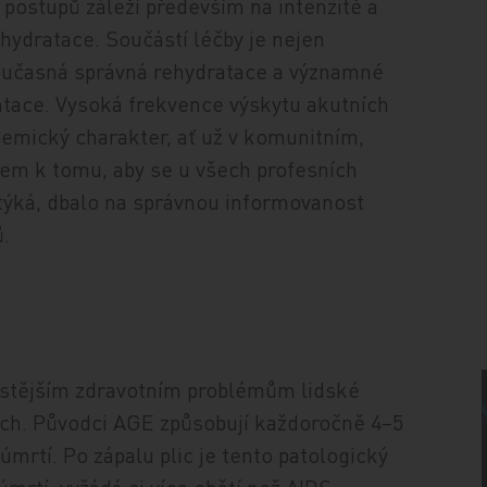
 postupů záleží především na intenzitě a
hydratace. Součástí léčby je nejen
oučasná správná rehydratace a významné
ntace. Vysoká frekvence výskytu akutních
idemický charakter, ať už v komunitním,
em k tomu, aby se u všech profesních
otýká, dbalo na správnou informovanost
.
častějším zdravotním problémům lidské
ích. Původci AGE způsobují každoročně 4–5
úmrtí. Po zápalu plic je tento patologický