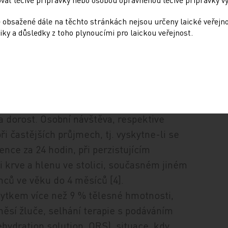
acení a zvýšené tělesné teploty není pro
 obsažené dále na těchto stránkách nejsou určeny laické veřejn
dem k tomu, že laická populace má
iky a důsledky z toho plynoucími pro laickou veřejnost.
 řidší konzistence, je při diagnostice
ézy. Inkubační doba je krátká, většinou
populace je možné léčit AGE v domácích
dnější postup na základě telefonické
a dorost. Osobní návštěva, respektive
i častějších průjmech, tj. vyskytne-li se
ence za 24 hodin, při perzistujícím
 krve a hlenu ve stolici, současném jiném
ců ve věku do 4 měsíců [4].
úbytkem více než 9 % tělesné hmotnosti,
měsí žluče, selhání terapie s podáváním
ehydration solution, ORS), situace, kdy