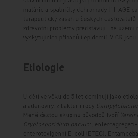
stav druhou nejčastější příčinou dětských ú
malárie a spalničky dohromady [1]. AGE pa
terapeutický zásah u českých cestovatelů v
zdravotní problémy představují i na území 
vyskytujících případů i epidemií. V ČR jsou
Etiologie
U dětí ve věku do 5 let dominují jako etiol
a adenoviry, z bakterií rody
Campylobacte
Méně častou skupinu původců tvoří
Yersin
Cryptosporidium parvum
, enteroagregati
enterotoxigenní E. coli (ETEC), Entamoeba