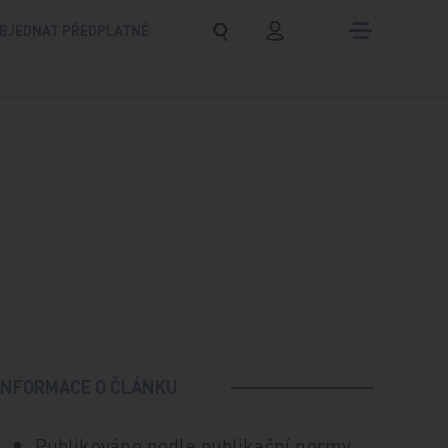
BJEDNAT PŘEDPLATNÉ
INFORMACE O ČLÁNKU
Publikováno podle publikační normy: