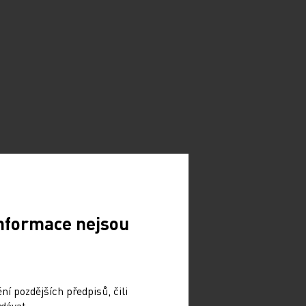
Informace nejsou
í pozdějších předpisů, čili
dávat.