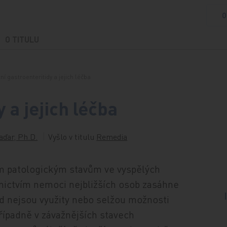
O
O TITULU
ní gastroenteritidy a jejich léčba
 a jejich léčba
aďar, Ph.D.
Vyšlo v titulu
Remedia
ším patologickým stavům ve vyspělých
nictvím nemoci nejbližších osob zasáhne
d nejsou využity nebo selžou možnosti
řípadně v závažnějších stavech