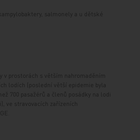
 kampylobaktery, salmonely a u dětské
ky v prostorách s větším nahromaděním
ch lodích (poslední větší epidemie byla
než 700 pasažérů a členů posádky na lodi
), ve stravovacích zařízeních
AGE.