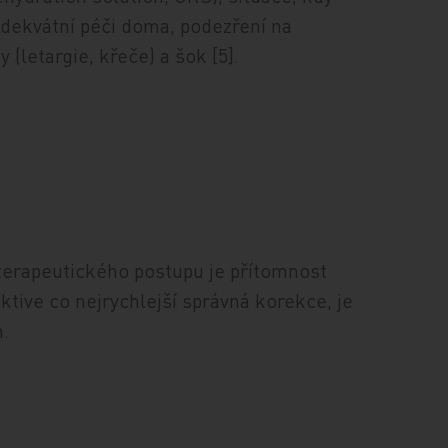
adekvátní péči doma, podezření na
(letargie, křeče) a šok [5].
terapeutického postupu je přítomnost
ktive co nejrychlejší správná korekce, je
.