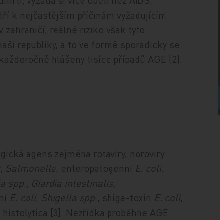
mrtí, vyžádá si více obětí než AIDS,
tří k nejčastějším příčinám vyžadujícím
 zahraničí, reálné riziko však tyto
naší republiky, a to ve formě sporadicky se
 každoročně hlášeny tisíce případů AGE [2].
ogická agens zejména rotaviry, noroviry
r
,
Salmonella
, enteropatogenní
E. coli
.
ia spp
.,
Giardia intestinalis,
vní
E. coli
,
Shigella spp
., shiga-toxin
E. coli
,
 histolytica [3]. Nezřídka proběhne AGE