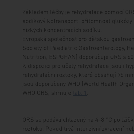
Základem léčby je rehydratace pomocí ORS,
sodíkový kotransport: přítomnost glukózy
nízkých koncentracích sodíku.
Evropská společnost pro dětskou gastroent
Society of Paediatric Gastroenterology, H
Nutrition, ESPGHAN) doporučuje ORS s 60
K dispozici pro účely rehydratace jsou i h
rehydratační roztoky, které obsahují 75 mm
jsou doporučeny WHO (World Health Organi
WHO ORS, shrnuje
tab. 1
.
ORS se podává chlazený na 4–8 °C po lžičk
roztoku. Pokud trvá intenzivní zvracení neb