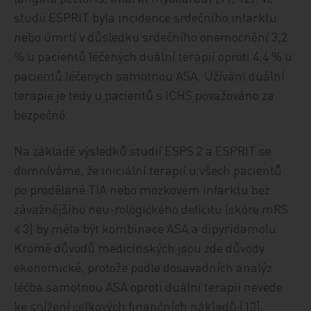
studii ESPRIT byla incidence srdečního infarktu
nebo úmrtí v důsledku srdečního onemocnění 3,2
% u pacientů léčených duální terapií oproti 4,4 % u
pacientů léčených samotnou ASA. Užívání duální
terapie je tedy u pacientů s ICHS považováno za
bezpečné.
Na základě výsledků studií ESPS 2 a ESPRIT se
domníváme, že iniciální terapií u všech pacientů
po prodělané TIA nebo mozkovém infarktu bez
závažnějšího neu-rologického deficitu (skóre mRS
≤ 3) by měla být kombinace ASA a dipyridamolu.
Kromě důvodů medicínských jsou zde důvody
ekonomické, protože podle dosavadních analýz
léčba samotnou ASA oproti duální terapii nevede
ke snížení celkových finančních nákladů [13].