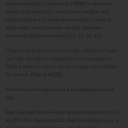
nízkomolekulární hepariny (LMWH) v akutním
stadiu buď nesnižují riziko časné recidivy iktu
vůbec (včetně iktů kardioembolických), nebo je
jejich efekt neutralizován vyšším výskytem
hemoragických komplikací [24, 25, 30, 31].
U pacientů s akutním mozkovým infarktem tedy
není dle aktuálních doporučení antikoagulační
léčba k prevenci časné recidivy doporučena (třída
III, úroveň důkazů A) [22].
Perorální antikoagulancia a nekardioembolické
ikty
Bylo uskutečněno několik randomizovaných studií,
jejichž cílem bylo posoudit efekt antikoagulancií u
pacientů s aterosklerózou velkých tepen,