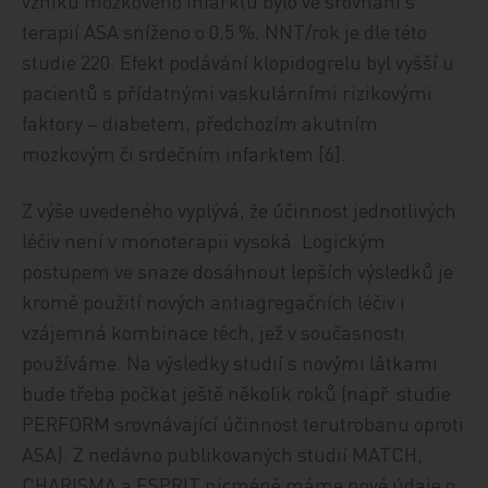
vzniku mozkového infarktu bylo ve srovnání s
terapií ASA sníženo o 0,5 %, NNT/rok je dle této
studie 220. Efekt podávání klopidogrelu byl vyšší u
pacientů s přídatnými vaskulárními rizikovými
faktory – diabetem, předchozím akutním
mozkovým či srdečním infarktem [6].
Z výše uvedeného vyplývá, že účinnost jednotlivých
léčiv není v monoterapii vysoká. Logickým
postupem ve snaze dosáhnout lepších výsledků je
kromě použití nových antiagregačních léčiv i
vzájemná kombinace těch, jež v současnosti
používáme. Na výsledky studií s novými látkami
bude třeba počkat ještě několik roků (např. studie
PERFORM srovnávající účinnost terutrobanu oproti
ASA). Z nedávno publikovaných studií MATCH,
CHARISMA a ESPRIT nicméně máme nové údaje o