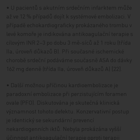
• U pacientů s akutním srdečním infarktem může
až ve 12 % případů dojít k systémové embolizaci. V
případě echokardiograficky prokázaného trombu v
levé komoře je indikována antikoagulační terapie s
cílovým INR 2–3 po dobu 3 mě-síců až 1 roku (třída
IIa, úroveň důkazů B). Při současné ischemické
chorobě srdeční podáváme současně ASA do dávky
162 mg denně (třída IIa, úroveň důkazů A) [22].
• Další možnou příčinou kardioembolizace je
paradoxní embolizace při perzistujícím foramen
ovale (PFO). Diskutována je skutečná klinická
významnost tohoto defektu. Konzervativní postup
je identický se sekundární prevencí
nekardiogenních iktů. Nebyla prokázána vyšší
účinnost antikoagulační terapie oproti terapii