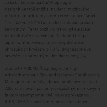
že léčba kombinací ASA/klopidogrel
nesignifikantně snížila incidenci mozkového
infarktu, infarktu myokardu či vaskulární smrti o
1 % (15,7 vs. 16,7 %) oproti léčbě klopidogrelem
samotným. Tento pozitivní trend byl ale zcela
neutralizován skutečností, že duální terapie
signifikantně zvyšovala riziko výskytu život
ohrožujících krvácení o 1,3 % (dvojnásobně ve
srovnání se samotným klopidogrelem) [14].
Studie CHARISMA (Clopidogrel for High
Atherothrombotic Risk and Ischemic Stabilization,
Management and Avoidance) publikovaná na jaře
2006 zahrnovala pacienty s vícečetnými rizikovými
faktory (asymptomatické) nebo s prokázanou
ICHS, CMP či s postižením periferních tepen