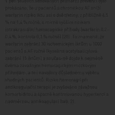
V pěti studiích věnovaných primární prevenci bylo
prokázáno, že u pacientů s chronickou AF sníží
warfarin riziko iktu asi o dvě třetiny, z přibližně 4,5
% na 1,4 % ročně, s mírně vyšším rizikem
intrakraniální hemoragické příhody (warfarin 0,2–
0,4 %, kontrola 0,1 % ročně) [20]. To znamená, že
warfarin zabrání 30 ischemickým iktům u 1000
pacientů s AF ročně (kyselina acetylsalicylová
zabrání 15 iktům) a součas-ně dojde k nejméně
dvěma závažným hemoragickým mozkovým
příhodám, a to i navzdory důslednému výběru
vhodných pacientů. Riziko hemoragií při
antikoagulační terapii je zvyšováno závažnou
komorbiditou a špatně kontrolovanou hypertenzí a
nadměrnou antikoagulací (tab. 2).