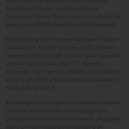
databáze IKTA byla v roce 2000 incidence
mozkového infarktu (MI) či tranzitorní ischemické
ataky (TIA) v ČR 250 případů na 100 000 obyvatel.
Pacient po tranzitorní ischemické atace (TIA) je v
následujících 90 dnech ohrožen až 10% rizikem
recidivy ischemické CMP, přičemž polovina recidiv
vznikne v prvních dvou dnech [1]. Pacienti s
mozkovým infarktem mají 90denní riziko recidivy
až 7,4 % a v průběhu 5 let je toto riziko udáváno v
rozmezí 20–40 % [2, 3].
Antiagregancia se uplatňují v sekundární prevenci
iktů arteriálního původu, antikoagulancia v
případě iktů kardioembolických, event. při disekci
tepny, při hyperkoagulačních stavech a při