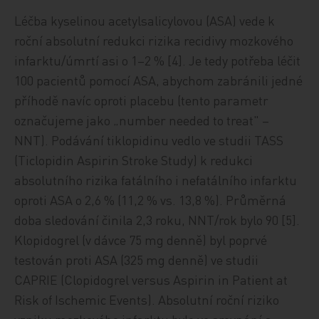
Léčba kyselinou acetylsalicylovou (ASA) vede k
roční absolutní redukci rizika recidivy mozkového
infarktu/úmrtí asi o 1–2 % [4]. Je tedy potřeba léčit
100 pacientů pomocí ASA, abychom zabránili jedné
příhodě navíc oproti placebu (tento parametr
označujeme jako „number needed to treat" –
NNT). Podávání tiklopidinu vedlo ve studii TASS
(Ticlopidin Aspirin Stroke Study) k redukci
absolutního rizika fatálního i nefatálního infarktu
oproti ASA o 2,6 % (11,2 % vs. 13,8 %). Průměrná
doba sledování činila 2,3 roku, NNT/rok bylo 90 [5].
Klopidogrel (v dávce 75 mg denně) byl poprvé
testován proti ASA (325 mg denně) ve studii
CAPRIE (Clopidogrel versus Aspirin in Patient at
Risk of Ischemic Events). Absolutní roční riziko