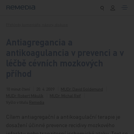
Přeskočit na obsah
Přehledy, komentáře, názory, diskuse
Antiagregancia a
antikoagulancia v prevenci a v
léčbě cévních mozkových
příhod
10 minut čtení
20. 4. 2009
MUDr. David Goldemund
MUDr. Robert Mikulík
MUDr. Michal Reif
Vyšlo v titulu
Remedia
Cílem antiagregační a antikoagulační terapie je
dosažení účinné prevence recidivy mozkového
infarktu nebo tranzitorní ischemické ataky. Text se