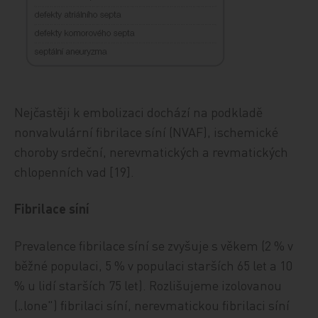
Nejčastěji k embolizaci dochází na podkladě
nonvalvulární fibrilace síní (NVAF), ischemické
choroby srdeční, nerevmatických a revmatických
chlopenních vad [19].
Fibrilace síní
Prevalence fibrilace síní se zvyšuje s věkem (2 % v
běžné populaci, 5 % v populaci starších 65 let a 10
% u lidí starších 75 let). Rozlišujeme izolovanou
(„lone") fibrilaci síní, nerevmatickou fibrilaci síní