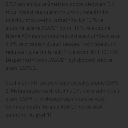
2739 pacientů s průměrnou dobou sledování 3,5
roku. Výskyt vaskulárního úmrtí, nefatálního
infarktu mozkového i srdečního byl 13 % ve
skupině léčené ASA/DP oproti 16 % ve skupině
léčené ASA samotnou s redukcí absolutního rizika
o 3 % ve prospěch duální terapie. Roční absolutní
redukce rizika činila tedy 1 % a roční NNT 104 [10].
Bezpečnostní profil ASA/DP byl obdobný jako ve
studii ESPS 2.
Studie ESPRIT tak potvrzuje výsledky studie ESPS
2. Metaanalýza všech studií s DP, která zahrnuje i
studii ESPRIT, prokazuje signifikantně vyšší
účinnost duální terapie ASA/DP oproti ASA
samotné (viz
graf 1
).