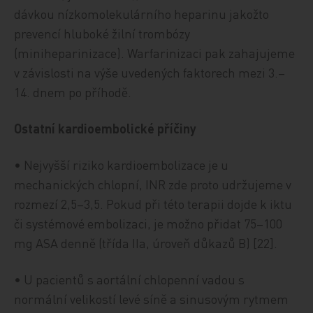
dávkou nízkomolekulárního heparinu jakožto
prevencí hluboké žilní trombózy
(miniheparinizace). Warfarinizaci pak zahajujeme
v závislosti na výše uvedených faktorech mezi 3.–
14. dnem po příhodě.
Ostatní kardioembolické příčiny
• Nejvyšší riziko kardioembolizace je u
mechanických chlopní, INR zde proto udržujeme v
rozmezí 2,5–3,5. Pokud při této terapii dojde k iktu
či systémové embolizaci, je možno přidat 75–100
mg ASA denně (třída IIa, úroveň důkazů B) [22].
• U pacientů s aortální chlopenní vadou s
normální velikostí levé síně a sinusovým rytmem