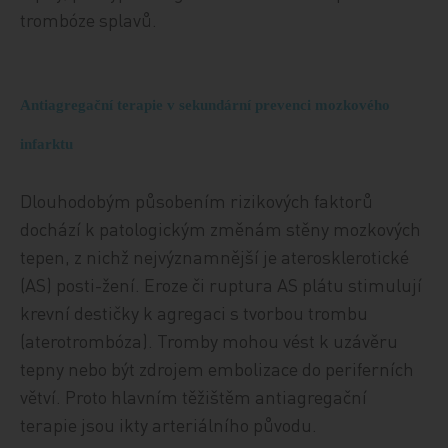
trombóze splavů.
Antiagregační terapie v sekundární prevenci mozkového
infarktu
Dlouhodobým působením rizikových faktorů
dochází k patologickým změnám stěny mozkových
tepen, z nichž nejvýznamnější je aterosklerotické
(AS) posti-žení. Eroze či ruptura AS plátu stimulují
krevní destičky k agregaci s tvorbou trombu
(aterotrombóza). Tromby mohou vést k uzávěru
tepny nebo být zdrojem embolizace do periferních
větví. Proto hlavním těžištěm antiagregační
terapie jsou ikty arteriálního původu.