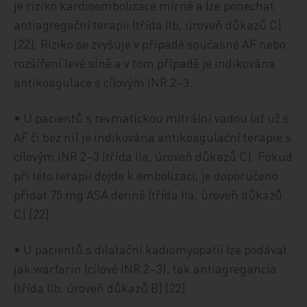
je riziko kardioembolizace mírné a lze ponechat
antiagregační terapii (třída IIb, úroveň důkazů C)
[22]. Riziko se zvyšuje v případě současné AF nebo
rozšíření levé síně a v tom případě je indikována
antikoagulace s cílovým INR 2–3.
• U pacientů s revmatickou mitrální vadou (ať už s
AF či bez ní) je indikována antikoagulační terapie s
cílovým INR 2–3 (třída IIa, úroveň důkazů C). Pokud
při této terapii dojde k embolizaci, je doporučeno
přidat 75 mg ASA denně (třída IIa, úroveň důkazů
C) [22].
• U pacientů s dilatační kadiomyopatií lze podávat
jak warfarin (cílové INR 2–3), tak antiagregancia
(třída IIb, úroveň důkazů B) [22].