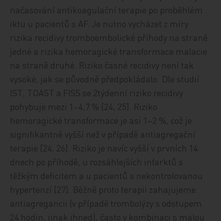
načasování antikoagulační terapie po proběhlém
iktu u pacientů s AF. Je nutno vycházet z míry
rizika recidivy tromboembolické příhody na straně
jedné a rizika hemoragické transformace malacie
na straně druhé. Riziko časné recidivy není tak
vysoké, jak se původně předpokládalo. Dle studií
IST, TOAST a FISS se 2týdenní riziko recidivy
pohybuje mezi 1–4,7 % [24, 25]. Riziko
hemoragické transformace je asi 1–2 %, což je
signifikantně vyšší než v případě antiagregační
terapie [24, 26]. Riziko je navíc vyšší v prvních 14
dnech po příhodě, u rozsáhlejších infarktů s
těžkým deficitem a u pacientů s nekontrolovanou
hypertenzí [27]. Běžně proto terapii zahajujeme
antiagregancii (v případě trombolýzy s odstupem
24 hodin, jinak ihned), často v kombinaci s malou