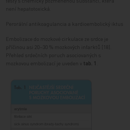
testy s chemicky pozměněnou substancí, která
není hepatotoxická.
Perorální antikoagulancia a kardioembolický iktus
Embolizace do mozkové cirkulace ze srdce je
příčinou asi 20–30 % mozkových infarktů [18].
Přehled srdečních poruch asociovaných s
mozkovou embolizací je uveden v
tab. 1
.