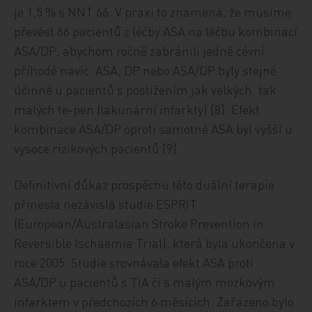
je 1,5 % s NNT 66. V praxi to znamená, že musíme
převést 66 pacientů z léčby ASA na léčbu kombinací
ASA/DP, abychom ročně zabránili jedné cévní
příhodě navíc. ASA, DP nebo ASA/DP byly stejně
účinné u pacientů s postižením jak velkých, tak
malých te-pen (lakunární infarkty) [8]. Efekt
kombinace ASA/DP oproti samotné ASA byl vyšší u
vysoce rizikových pacientů [9].
Definitivní důkaz prospěchu této duální terapie
přinesla nezávislá studie ESPRIT
(European/Australasian Stroke Prevention in
Reversible Ischaemia Trial), která byla ukončena v
roce 2005. Studie srovnávala efekt ASA proti
ASA/DP u pacientů s TIA či s malým mozkovým
infarktem v předchozích 6 měsících. Zařazeno bylo