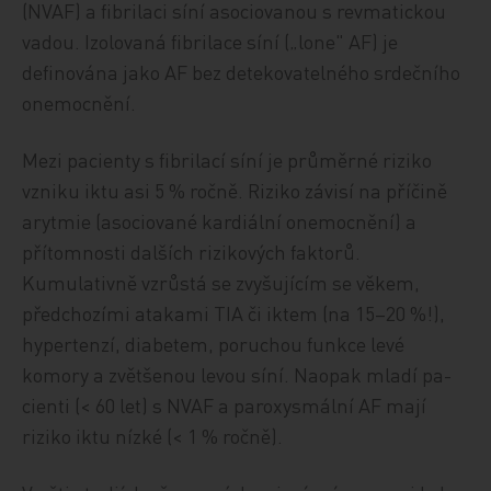
(NVAF) a fibrilaci síní asociovanou s revmatickou
vadou. Izolovaná fibrilace síní („lone" AF) je
definována jako AF bez detekovatelného srdečního
onemocnění.
Mezi pacienty s fibrilací síní je průměrné riziko
vzniku iktu asi 5 % ročně. Riziko závisí na příčině
arytmie (asociované kardiální onemocnění) a
přítomnosti dalších rizikových faktorů.
Kumulativně vzrůstá se zvyšujícím se věkem,
předchozími atakami TIA či iktem (na 15–20 %!),
hypertenzí, diabetem, poruchou funkce levé
komory a zvětšenou levou síní. Naopak mladí pa-
cienti (< 60 let) s NVAF a paroxysmální AF mají
riziko iktu nízké (< 1 % ročně).