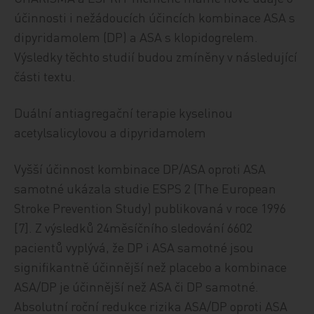
účinnosti i nežádoucích účincích kombinace ASA s
dipyridamolem (DP) a ASA s klopidogrelem.
Výsledky těchto studií budou zmíněny v následující
části textu.
Duální antiagregační terapie kyselinou
acetylsalicylovou a dipyridamolem
Vyšší účinnost kombinace DP/ASA oproti ASA
samotné ukázala studie ESPS 2 (The European
Stroke Prevention Study) publikovaná v roce 1996
[7]. Z výsledků 24měsíčního sledování 6602
pacientů vyplývá, že DP i ASA samotné jsou
signifikantně účinnější než placebo a kombinace
ASA/DP je účinnější než ASA či DP samotné.
Absolutní roční redukce rizika ASA/DP oproti ASA