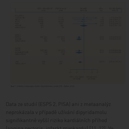
Data ze studií (ESPS 2, PISA) ani z metaanalýz
neprokázala v případě užívání dipyridamolu
signifikantně vyšší riziko kardiálních příhod
(angina pectoris, infarkt myokardu) [11, 12]. Ve