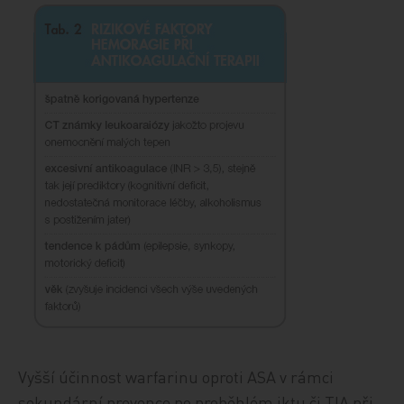
Vyšší účinnost warfarinu oproti ASA v rámci
sekundární prevence po proběhlém iktu či TIA při