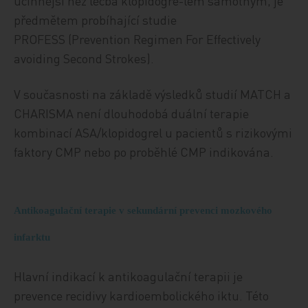
účinnější než léčba klopidogre-lem samotným, je
předmětem probíhající studie
PROFESS (Prevention Regimen For Effectively
avoiding Second Strokes).
V současnosti na základě výsledků studií MATCH a
CHARISMA není dlouhodobá duální terapie
kombinací ASA/klopidogrel u pacientů s rizikovými
faktory CMP nebo po proběhlé CMP indikována.
Antikoagulační terapie v sekundární prevenci mozkového
infarktu
Hlavní indikací k antikoagulační terapii je
prevence recidivy kardioembolického iktu. Této