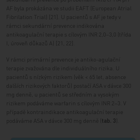
AF byla prokázána ve studii EAFT (European Atrial
Fibrilation Trial) [21]. U pacientů s AF je tedy v
rámci sekundární prevence indikována
antikoagulační terapie s cílovým INR 2,0–3,0 (třída
I, úroveň důkazů A) [21, 22].
V rámci primární prevence je antiko-agulační
terapie zvažována dle individuálního rizika. U
pacientů s nízkým rizikem (věk < 65 let, absence
dalších rizikových faktorů) postačí ASA v dávce 300
mg denně, u pacientů se středním a vysokým
rizikem podáváme warfarin s cílovým INR 2–3. V
případě kontraindikace antikoagulační terapie
podáváme ASA v dávce 300 mg denně (
tab. 3
).