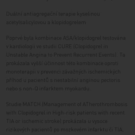
Duální antiagregační terapie kyselinou
acetylsalicylovou a klopidogrelem
Poprvé byla kombinace ASA/klopidogrel testována
v kardiologii ve studii CURE (Clopidogrel in
Unstable Angina to Prevent Recurrent Events). Ta
prokázala vyšší účinnost této kombinace oproti
monoterapii v prevenci závažných ischemických
příhod u pacientů s nestabilní anginou pectoris
nebo s non-Q infarktem myokardu.
Studie MATCH (Management of ATherothrombosis
with Clopidogrel in High-risk patients with recent
TIA or ischemic stroke) prokázala u vysoce
rizikových pacientů po mozkovém infarktu či TIA,