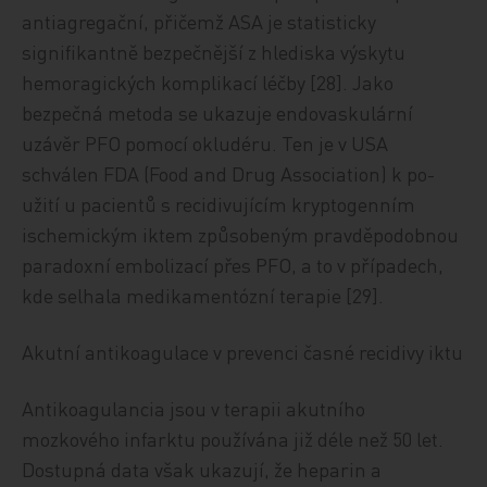
antiagregační, přičemž ASA je statisticky
signifikantně bezpečnější z hlediska výskytu
hemoragických komplikací léčby [28]. Jako
bezpečná metoda se ukazuje endovaskulární
uzávěr PFO pomocí okludéru. Ten je v USA
schválen FDA (Food and Drug Association) k po-
užití u pacientů s recidivujícím kryptogenním
ischemickým iktem způsobeným pravděpodobnou
paradoxní embolizací přes PFO, a to v případech,
kde selhala medikamentózní terapie [29].
Akutní antikoagulace v prevenci časné recidivy iktu
Antikoagulancia jsou v terapii akutního
mozkového infarktu používána již déle než 50 let.
Dostupná data však ukazují, že heparin a