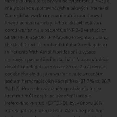
farmakokinetika nezávislá na cytochromu P-450 a
malý potenciál potravinových a lékových interakcí.
Na rozdíl od warfarinu není nutné monitorovat
koagulační parametry. Jeho efekt byl testován
oproti warfarinu u pacientů s INR 2–3 ve studiích
SPORTIF III a SPORTIF V (Stroke Prevention Using
the Oral Direct Thrombin Inhibitor Ximelagatran
in Patients With Atrial Fibrillation) u vysoce
rizikových pacientů s fibrilací síní. V obou studiích
dosáhl ximelagatran v dávce 36 mg 2krát denně
obdobného efektu jako warfarin, a to s menším
počtem hemoragických komplikací (31,7 % vs. 38,7
%) [17]. Pro riziko závažného postižení jater, ke
kterému může dojít i po ukončení terapie
(referováno ve studii EXTEND), byl v únoru 2006
ximelagatran stažen z trhu. Aktuálně probíhají