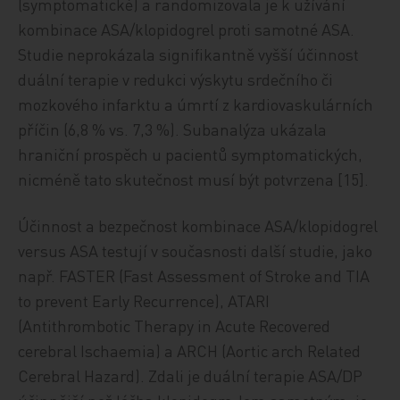
(symptomatické) a randomizovala je k užívání
kombinace ASA/klopidogrel proti samotné ASA.
Studie neprokázala signifikantně vyšší účinnost
duální terapie v redukci výskytu srdečního či
mozkového infarktu a úmrtí z kardiovaskulárních
příčin (6,8 % vs. 7,3 %). Subanalýza ukázala
hraniční prospěch u pacientů symptomatických,
nicméně tato skutečnost musí být potvrzena [15].
Účinnost a bezpečnost kombinace ASA/klopidogrel
versus ASA testují v současnosti další studie, jako
např. FASTER (Fast Assessment of Stroke and TIA
to prevent Early Recurrence), ATARI
(Antithrombotic Therapy in Acute Recovered
cerebral Ischaemia) a ARCH (Aortic arch Related
Cerebral Hazard). Zdali je duální terapie ASA/DP