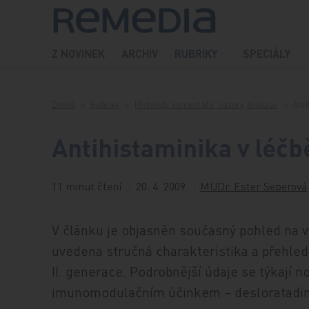
Přeskočit na obsah
Z NOVINEK
ARCHIV
RUBRIKY
SPECIÁLY
Domů
Rubriky
Přehledy, komentáře, názory, diskuse
Anti
Antihistaminika v léčb
11 minut čtení
20. 4. 2009
MUDr. Ester Seberová
V článku je objasněn současný pohled na v
uvedena stručná charakteristika a přehled 
II. generace. Podrobnější údaje se týkají 
imunomodulačním účinkem – desloratadinu 