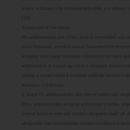
reakce, a dokonce i do remodelačních změn, a to aktivací 
[10].
Antagonisté H1-receptoru
H1-antihistaminika jsou léčiva, která se reverzibilně váží n
vazby histaminu, nevede k aktivaci histaminových receptoru
receptoru brání vazbě histaminu s následným rozvojem tkáň
antihistaminik je vysoká specificita k receptoru, bránící o
účinku, a vysoká afinita k receptoru zajišťující pevnou a d
histaminu vytěsňováno.
K terapii H1-antihistaminiky jsou obecně indikovány alerg
rýma, konjunktivitida, alergické kožní projevy (urtika, ang
bodnutí hmyzem nebo jiné setkání s alergenem (např. při al
alergického typu bronchiálního astmatu a u některých paci