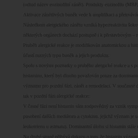
(odtud název eozinofilní zánět). Produkty eozinofilu (MBP
Aktivace zánětlivých buněk vede k amplifikaci a přetrváván
Následkem alergického zánětu vzniká hyperreaktivita šokov
některých orgánech dochází postupně i k přestavbovým –
Pruběh alergické reakce je modifikován anatomickou a hist
účastí ruzných typu buněk a jejich produktu.
Spolu s novými poznatky o pruběhu alergické reakce a s po
histaminu, který byl dlouho považován pouze za dominantní
významu pro pozdní fázi, zánět a remodelaci. V současné 
tak v pozdní fázi alergické reakce:
V časné fázi není histamin sám zodpovědný za vznik symp
pusobení dalších mediátoru a cytokinu, jejichž význam je 
leukotrienu u astmatu). Dominantní úlohu si histamin stále
Na druhé straně přibývá dukazu o tom, že histamin významn