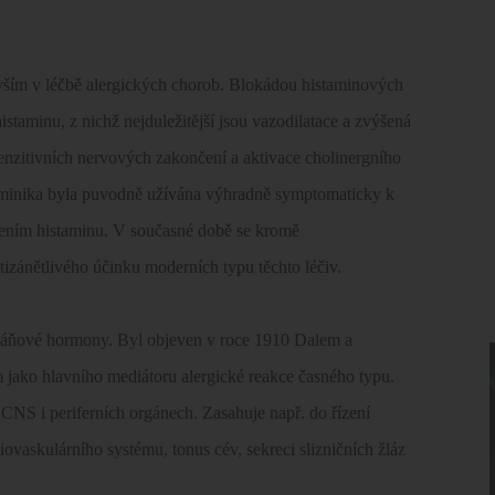
evším v léčbě alergických chorob. Blokádou histaminových
staminu, z nichž nejduležitější jsou vazodilatace a zvýšená
senzitivních nervových zakončení a aktivace cholinergního
taminika byla puvodně užívána výhradně symptomaticky k
bením histaminu. V současné době se kromě
izánětlivého účinku moderních typu těchto léčiv.
tkáňové hormony. Byl objeven v roce 1910 Dalem a
 jako hlavního mediátoru alergické reakce časného typu.
 CNS i periferních orgánech. Zasahuje např. do řízení
iovaskulárního systému, tonus cév, sekreci slizničních žláz