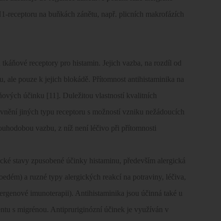
H1-receptoru na buňkách zánětu, např. plicních makrofázích
a tkáňové receptory pro histamin. Jejich vazba, na rozdíl od
, ale pouze k jejich blokádě. Přítomnost antihistaminika na
ových účinku [11]. Duležitou vlastností kvalitních
vlivnění jiných typu receptoru s možností vzniku nežádoucích
louhodobou vazbu, z níž není léčivo při přítomnosti
ické stavy zpusobené účinky histaminu, především alergická
ioedém) a ruzné typy alergických reakcí na potraviny, léčiva,
ergenové imunoterapii). Antihistaminika jsou účinná také u
entu s migrénou. Antipruriginózní účinek je využíván v