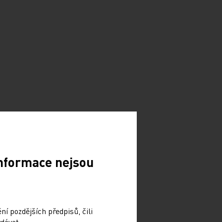
Informace nejsou
í pozdějších předpisů, čili
dávat.