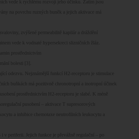
áních vede k rychlému rozvoji jeho účinku. Zatím jsou
ovány na povrchu ruzných buněk a jejich aktivace má
svaloviny, zvýšené permeabilitě kapilár a dráždění
minem vede k vodnaté hypersekreci slizničních žláz.
tamin prostřednictvím
mání bolesti [3].
jící odezvu. Nejznámější funkcí H2-receptoru je stimulace
čních buňkách má pozitivně chronotropní a inotropní účinek
 pusobení prostřednictvím H2-receptoru je slabé. K méně
oregulační pusobení – aktivace T supresorových
kocytu a inhibice chemotaxe neutrofilních leukocytu a
 periferii. Jejich funkce je převážně regulační – po