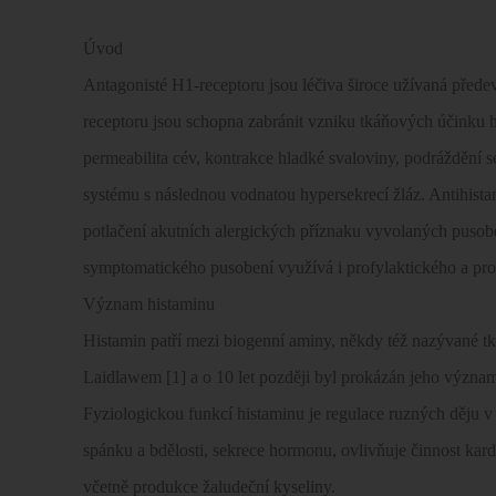
Úvod
Antagonisté H1-receptoru jsou léčiva široce užívaná před
receptoru jsou schopna zabránit vzniku tkáňových účinku hi
permeabilita cév, kontrakce hladké svaloviny, podráždění 
systému s následnou vodnatou hypersekrecí žláz. Antihis
potlačení akutních alergických příznaku vyvolaných puso
symptomatického pusobení využívá i profylaktického a prot
Význam histaminu
Histamin patří mezi biogenní aminy, někdy též nazývané 
Laidlawem [1] a o 10 let později byl prokázán jeho význam
Fyziologickou funkcí histaminu je regulace ruzných děju v
spánku a bdělosti, sekrece hormonu, ovlivňuje činnost kard
včetně produkce žaludeční kyseliny.