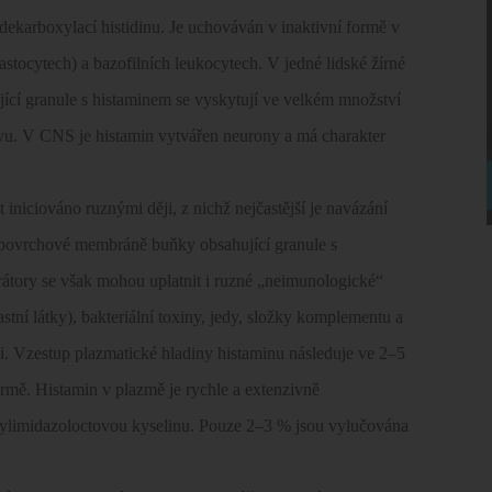
ekarboxylací histidinu. Je uchováván v inaktivní formě v
tocytech) a bazofilních leukocytech. V jedné lidské žírné
ící granule s histaminem se vyskytují ve velkém množství
ervu. V CNS je histamin vytvářen neurony a má charakter
niciováno ruznými ději, z nichž nejčastější je navázání
v povrchové membráně buňky obsahující granule s
berátory se však mohou uplatnit i ruzné „neimunologické“
astní látky), bakteriální toxiny, jedy, složky komplementu a
. Vzestup plazmatické hladiny histaminu následuje ve 2–5
rmě. Histamin v plazmě je rychle a extenzivně
hylimidazoloctovou kyselinu. Pouze 2–3 % jsou vylučována