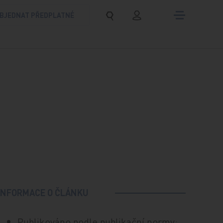
BJEDNAT PŘEDPLATNÉ
INFORMACE O ČLÁNKU
Publikováno podle publikační normy: