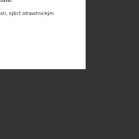
osti, nýbrž zdravotnickým