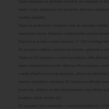
Vazba histaminu na příslušné receptory pro histamin ve tk
známy 4 typy histaminových receptoru, které jsou lokaliz
rozdílné následky.
Vazba na periferní H1-receptory vede ke konstrikci hladké 
senzitivních nervu. Stimulace cholinergního systému hista
Odpověi je rychlá a rychle odeznívá. V CNS ovlivňuje his
H1-receptoru bdělost a spánkovou aktivitu, agresivitu a vní
Vazba na H2-receptory vyvolává pomalejší a déle přetrváva
sekrece žaludečních kyselin. Aktivace H2-receptoru v srde
a muže přispívat k rozvoji anafylaxe, ačkoli vazodilatační
známým následkum stimulace H2-receptoru patří také imun
lymfocytu, inhibice uvolňování histaminu z bazofilních leu
produkce jejich enzymu [4].
H3-receptory byly prokázány v nervových buňkách v CNS i v