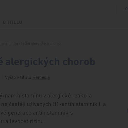
O
O TITULU
histaminika v léčbě alergických chorob
ě alergických chorob
Vyšlo v titulu
Remedia
ýznam histaminu v alergické reakci a
nejčastěji užívaných H1-antihistaminik I. a
nové generace antihistaminik s
a levocetirizinu.