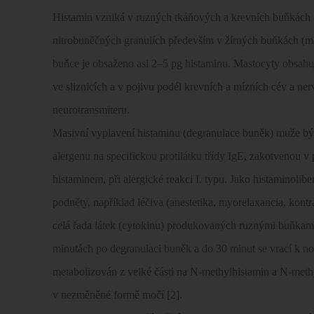
Histamin vzniká v ruzných tkáňových a krevních buňkách d
nitrobuněčných granulích především v žírných buňkách (mas
buňce je obsaženo asi 2–5 pg histaminu. Mastocyty obsahuj
ve sliznicích a v pojivu podél krevních a mízních cév a n
neurotransmiteru.
Masivní vyplavení histaminu (degranulace buněk) muže být i
alergenu na specifickou protilátku třídy IgE, zakotvenou 
histaminem, při alergické reakci I. typu. Jako histaminoli
podněty, například léčiva (anestetika, myorelaxancia, kontr
celá řada látek (cytokinu) produkovaných ruznými buňkami
minutách po degranulaci buněk a do 30 minut se vrací k no
metabolizován z velké části na N-methylhistamin a N-met
v nezměněné formě močí [2].