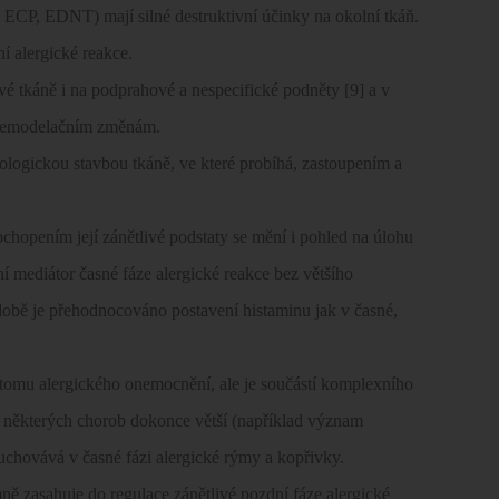
, ECP, EDNT) mají silné destruktivní účinky na okolní tkáň.
í alergické reakce.
é tkáně i na podprahové a nespecifické podněty [9] a v
 remodelačním změnám.
ologickou stavbou tkáně, ve které probíhá, zastoupením a
chopením její zánětlivé podstaty se mění i pohled na úlohu
 mediátor časné fáze alergické reakce bez většího
době je přehodnocováno postavení histaminu jak v časné,
tomu alergického onemocnění, ale je součástí komplexního
u některých chorob dokonce větší (například význam
 uchovává v časné fázi alergické rýmy a kopřivky.
ě zasahuje do regulace zánětlivé pozdní fáze alergické