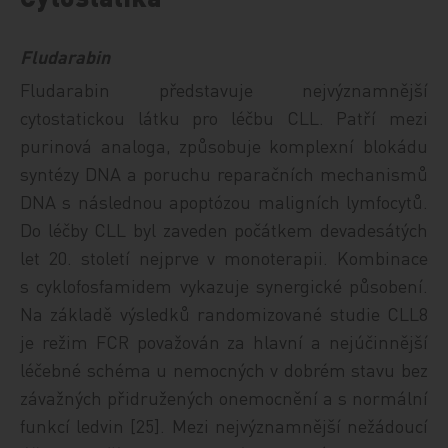
Fludarabin
Fludarabin představuje nejvýznamnější
cytostatickou látku pro léčbu CLL. Patří mezi
purinová analoga, způsobuje komplexní blokádu
syntézy DNA a poruchu reparačních mechanismů
DNA s následnou apoptózou maligních lymfocytů.
Do léčby CLL byl zaveden počátkem devadesátých
let 20. století nejprve v monoterapii. Kombinace
s cyklofosfamidem vykazuje synergické působení.
Na základě výsledků randomizované studie CLL8
je režim FCR považován za hlavní a nejúčinnější
léčebné schéma u nemocných v dobrém stavu bez
závažných přidružených onemocnění a s normální
funkcí ledvin [25]. Mezi nejvýznamnější nežádoucí