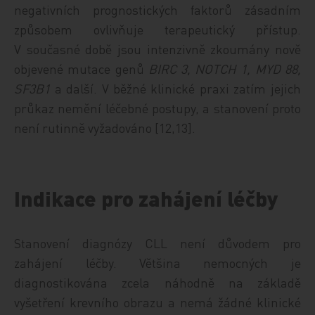
negativních prognostických faktorů zásadním
způsobem ovlivňuje terapeutický přístup.
V současné době jsou intenzivně zkoumány nově
objevené mutace genů
BIRC 3, NOTCH 1, MYD 88,
SF3B1
a další. V běžné klinické praxi zatím jejich
průkaz nemění léčebné postupy, a stanovení proto
není rutinně vyžadováno [12,13].
Indikace pro zahájení léčby
Stanovení diagnózy CLL není důvodem pro
zahájení léčby. Většina nemocných je
diagnostikována zcela náhodně na základě
vyšetření krevního obrazu a nemá žádné klinické