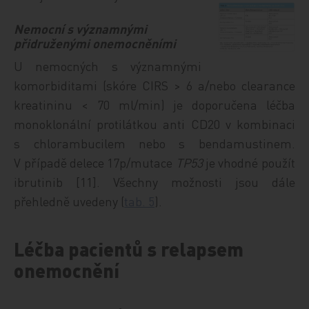
Nemocní s významnými
přidruženými onemocněními
U nemocných s významnými
komorbiditami (skóre CIRS > 6 a/nebo clearance
kreatininu < 70 ml/min) je doporučena léčba
monoklonální protilátkou anti CD20 v kombinaci
s chlorambucilem nebo s bendamustinem.
V případě delece 17p/mutace
TP53
je vhodné použít
ibrutinib [11]. Všechny možnosti jsou dále
přehledně uvedeny (
tab. 5
).
Léčba pacientů s relapsem
onemocnění