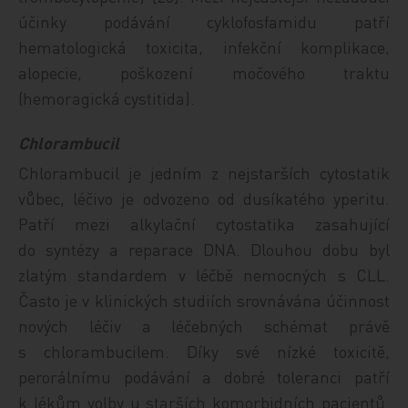
účinky podávání cyklofosfamidu patří
hematologická toxicita, infekční komplikace,
alopecie, poškození močového traktu
(hemoragická cystitida).
Chlorambucil
Chlorambucil je jedním z nejstarších cytostatik
vůbec, léčivo je odvozeno od dusíkatého yperitu.
Patří mezi alkylační cytostatika zasahující
do syntézy a reparace DNA. Dlouhou dobu byl
zlatým standardem v léčbě nemocných s CLL.
Často je v klinických studiích srovnávána účinnost
nových léčiv a léčebných schémat právě
s chlorambucilem. Díky své nízké toxicitě,
perorálnímu podávání a dobré toleranci patří
k lékům volby u starších komorbidních pacientů.