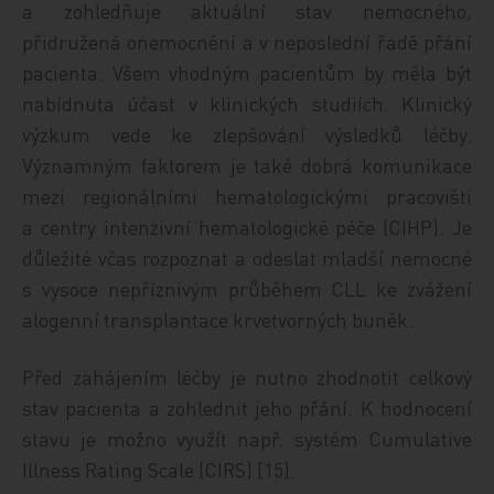
a zohledňuje aktuální stav nemocného,
přidružená onemocnění a v neposlední řadě přání
pacienta. Všem vhodným pacientům by měla být
nabídnuta účast v klinických studiích. Klinický
výzkum vede ke zlepšování výsledků léčby.
Významným faktorem je také dobrá komunikace
mezi regionálními hematologickými pracovišti
a centry intenzivní hematologické péče (CIHP). Je
důležité včas rozpoznat a odeslat mladší nemocné
s vysoce nepříznivým průběhem CLL ke zvážení
alogenní transplantace krvetvorných buněk.
Před zahájením léčby je nutno zhodnotit celkový
stav pacienta a zohlednit jeho přání. K hodnocení
stavu je možno využít např. systém Cumulative
Illness Rating Scale (CIRS) [15].