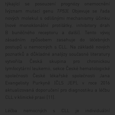
týkající se posouzení prognózy onemocnění
(význam mutací genu
TP53).
Objevuje se řada
nových molekul s odlišnými mechanismy účinku
(nové monoklonální protilátky, inhibitory drah
B buněčného receptoru a další). Tento vývoj
zásadním způsobem zasahuje do léčebných
postupů u nemocných s CLL. Na základě nových
poznatků a důkladné analýzy současné literatury
vytvořila Česká skupina pro chronickou
lymfocytární leukemii, sekce České hematologické
společnosti České lékařské společnosti Jana
Evangelisty Purkyně (ČLS JEP), v roce 2016
aktualizovaná doporučení pro diagnostiku a léčbu
CLL v klinické praxi [11].
Léčba nemocných s CLL je individuální