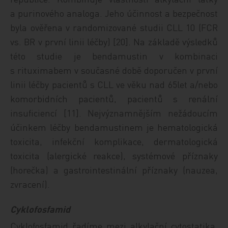
a purinového analoga. Jeho účinnost a bezpečnost
byla ověřena v randomizované studii CLL 10 (FCR
vs. BR v první linii léčby) [20]. Na základě výsledků
této studie je bendamustin v kombinaci
s rituximabem v současné době doporučen v první
linii léčby pacientů s CLL ve věku nad 65let a/nebo
komorbidních pacientů, pacientů s renální
insuficiencí [11]. Nejvýznamnějším nežádoucím
účinkem léčby bendamustinem je hematologická
toxicita, infekční komplikace, dermatologická
toxicita (alergické reakce), systémové příznaky
(horečka) a gastrointestinální příznaky (nauzea,
zvracení).
Cyklofosfamid
Cyklofosfamid řadíme mezi alkylační cytostatika.