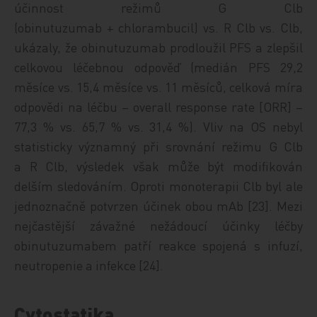
účinnost režimů ­G Clb
(obinutuzumab + chlorambucil) vs. R Clb vs. Clb,
ukázaly, že obinutuzumab prodloužil PFS a zlepšil
celkovou léčebnou odpověď (medián PFS 29,2
měsíce vs. 15,4 měsíce vs. 11 měsíců, celková míra
odpovědi na léčbu – overall response rate [ORR] –
77,3 % vs. 65,7 % vs. 31,4 %). Vliv na OS nebyl
statisticky významný při srovnání režimu G Clb
a R Clb, výsledek však může být modifikován
delším sledováním. Oproti monoterapii Clb byl ale
jednoznačně potvrzen účinek obou mAb [23]. Mezi
nejčastější závažné nežádoucí účinky léčby
obinutuzumabem patří reakce spojená s infuzí,
neutropenie a infekce [24].
Cytostatika