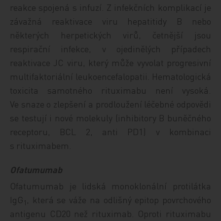
reakce spojená s infuzí. Z infekčních komplikací je
závažná reaktivace viru hepatitidy B nebo
některých herpetických virů, četnější jsou
respirační infekce, v ojedinělých případech
reaktivace JC viru, který může vyvolat progresivní
multifaktoriální leukoencefalopatii. Hematologická
toxicita samotného rituximabu není vysoká.
Ve snaze o zlepšení a prodloužení léčebné odpovědi
se testují i nové molekuly (inhibitory B buněčného
receptoru, BCL 2, anti PD1) v kombinaci
s rituximabem.
Ofatumumab
Ofatumumab je lidská monoklonální protilátka
IgG
, která se váže na odlišný epitop povrchového
1
antigenu CD20 než rituximab. Oproti rituximabu