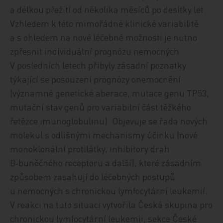
a délkou přežití od několika měsíců po desítky let.
Vzhledem k této mimořádné klinické variabilitě
a s ohledem na nové léčebné možnosti je nutno
zpřesnit individuální prognózu nemocných.
V posledních letech přibyly zásadní poznatky
týkající se posouzení prognózy onemocnění
(významné genetické aberace, mutace genu TP53,
mutační stav genů pro variabilní část těžkého
řetězce imunoglobulinu). Objevuje se řada nových
molekul s odlišnými mechanismy účinku (nové
monoklonální protilátky, inhibitory drah
B‑buněčného receptoru a další), které zásadním
způsobem zasahují do léčebných postupů
u nemocných s chronickou lymfocytární leukemií.
V reakci na tuto situaci vytvořila Česká skupina pro
chronickou lymfocytární leukemii, sekce České