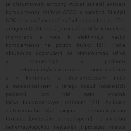
je ofatumumab schopný vyvolat silnější aktivaci
komplementu, zatímco ADCC je obdobná. Silnější
CDC je pravděpodobně způsobena vazbou na část
antigenu CD20, která je umístěna blíže k buněčné
membráně a vede k efektivnější vazbě
komplementu na povrch buňky [21]. Podle
aktuálních doporučení se ofatumumab užívá
v monoterapii u pacientů
s relabujícím/refrakterním onemocněním
a v kombinaci s chlorambucilem nebo
s bendamustinem k terapii dosud neléčených
pacientů, pro něž není vhodná
léčba fludarabinovým režimem [11]. Aplikace
ofatumumabu bývá spojena s hematologickou
toxicitou (především s neutropenií) i s toxicitou
nehematologickou, nejčastěji ji provázejí infekce