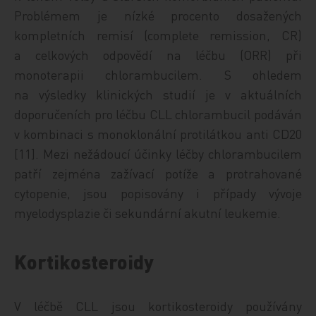
Problémem je nízké procento dosažených
kompletních remisí (complete remission, CR)
a celkových odpovědí na léčbu (ORR) při
monoterapii chlorambucilem. S ohledem
na výsledky klinických studií je v aktuálních
doporučeních pro léčbu CLL chlorambucil podáván
v kombinaci s monoklonální protilátkou anti CD20
[11]. Mezi nežádoucí účinky léčby chlorambucilem
patří zejména zažívací potíže a protrahované
cytopenie, jsou popisovány i případy vývoje
myelodysplazie či sekundární akutní leukemie.
Kortikosteroidy
V léčbě CLL jsou kortikosteroidy používány