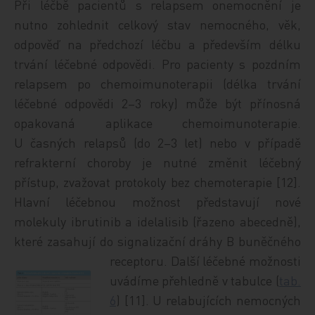
Při léčbě pacientů s relapsem onemocnění je
nutno zohlednit celkový stav nemocného, věk,
odpověď na předchozí léčbu a především délku
trvání léčebné odpovědi. Pro pacienty s pozdním
relapsem po chemoimunoterapii (délka trvání
léčebné odpovědi 2–3 roky) může být přínosná
opakovaná aplikace chemoimunoterapie.
U časných relapsů (do 2–3 let) nebo v případě
refrakterní choroby je nutné změnit léčebný
přístup, zvažovat protokoly bez chemoterapie [12].
Hlavní léčebnou možnost představují nové
molekuly ibrutinib a idelalisib (řazeno abecedně),
které zasahují do signalizační dráhy B b
uněčného
receptoru. Další léčebné možnosti
uvádíme přehledně v tabulce (
tab.
6
) [11]. U relabujících nemocných