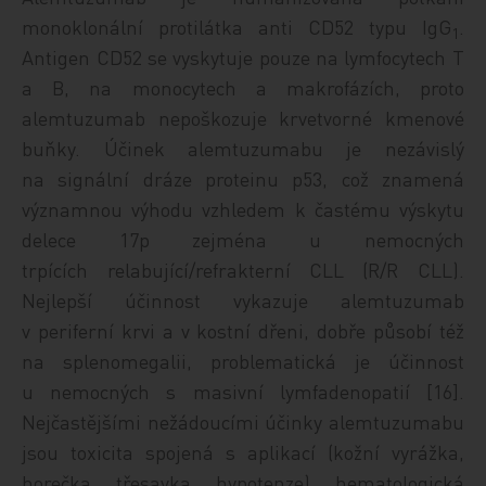
monoklonální protilátka anti CD52 typu IgG
.
1
Antigen CD52 se vyskytuje pouze na lymfocytech T
a B, na monocytech a makrofázích, proto
alemtuzumab nepoškozuje krvetvorné kmenové
buňky. Účinek alemtuzumabu je nezávislý
na signální dráze proteinu p53, což znamená
významnou výhodu vzhledem k častému výskytu
delece 17p zejména u nemocných
trpících relabující/refrakterní CLL (R/R CLL).
Nejlepší účinnost vykazuje alemtuzumab
v periferní krvi a v kostní dřeni, dobře působí též
na splenomegalii, problematická je účinnost
u nemocných s masivní lymfadenopatií [16].
Nejčastějšími nežádoucími účinky alemtuzumabu
jsou toxicita spojená s aplikací (kožní vyrážka,
horečka, třesavka, hypotenze), hematologická