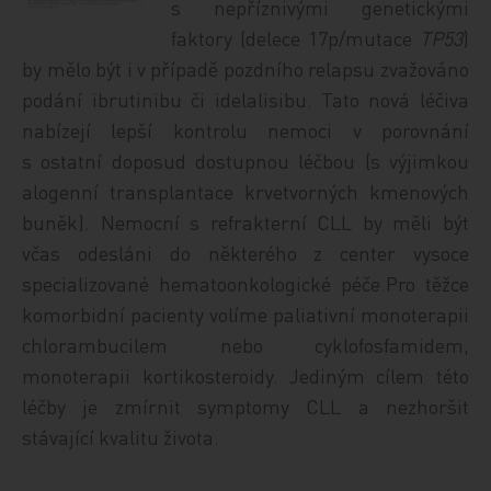
s nepříznivými genetickými
faktory (delece 17p/mutace
TP53
)
by mělo být i v případě pozdního relapsu zvažováno
podání ibrutinibu či idelalisibu. Tato nová léčiva
nabízejí lepší kontrolu nemoci v porovnání
s ostatní doposud dostupnou léčbou (s výjimkou
alogenní transplantace krvetvorných kmenových
buněk). Nemocní s refrakterní CLL by měli být
včas odesláni do některého z center vysoce
specializované hematoonkologické péče.Pro těžce
komorbidní pacienty volíme paliativní monoterapii
chlorambucilem nebo cyklofosfamidem,
monoterapii kortikosteroidy. Jediným cílem této
léčby je zmírnit symptomy CLL a nezhoršit
stávající kvalitu života.