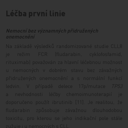
Léčba první linie
Nemocní bez významných přidružených
onemocnění
Na základě výsledků randomizované studie CLL8
je režim FCR (fludarabin, cyklofosfamid,
rituximab) považován za hlavní léčebnou možnost
u nemocných v dobrém stavu bez závažných
přidružených onemocnění a s normální funkcí
ledvin. V případě delece 17p/mutace
TP53
a nevhodnosti léčby chemoimunoterapií je
doporučeno použít ibrutinib [11]. Je realitou, že
fludarabin způsobuje závažnou dlouhodobou
toxicitu, pro kterou se jeho indikační pole stále
zužuje i u nemocných s CLL.