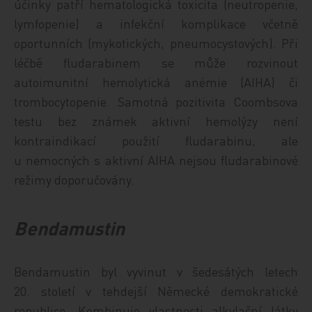
účinky patří hematologická toxicita (neutropenie,
lymfopenie) a infekční komplikace včetně
oportunních (mykotických, pneumocystových). Při
léčbě fludarabinem se může rozvinout
autoimunitní hemolytická anémie (AIHA) či
trombocytopenie. Samotná pozitivita Coombsova
testu bez známek aktivní hemolýzy není
kontraindikací použití fludarabinu, ale
u nemocných s aktivní AIHA nejsou fludarabinové
režimy doporučovány.
Bendamustin
Bendamustin byl vyvinut v šedesátých letech
20. století v tehdejší Německé demokratické
republice. Kombinuje vlastnosti alkylační látky