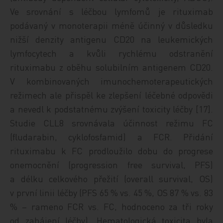
Ve srovnání s léčbou lymfomů je rituximab
podávaný v monoterapii méně účinný v důsledku
nižší denzity antigenu CD20 na leukemických
lymfocytech a kvůli rychlému odstranění
rituximabu z oběhu solubilním antigenem CD20.
V kombinovaných imunochemoterapeutických
režimech ale přispěl ke zlepšení léčebné odpovědi
a nevedl k podstatnému zvýšení toxicity léčby [17].
Studie CLL8 srovnávala účinnost režimu FC
(fludarabin, cyklo­fosfamid) a FCR. Přidání
rituximabu k FC prodloužilo dobu do progrese
onemocnění (progression free survival, PFS)
a délku celkového přežití (overall survival, OS)
v první linii léčby (PFS 65 % vs. 45 %, OS 87 % vs. 83
% – rameno FCR vs. FC, hodnoceno za tři roky
od zahájení léčby). Hematologická toxicita byla