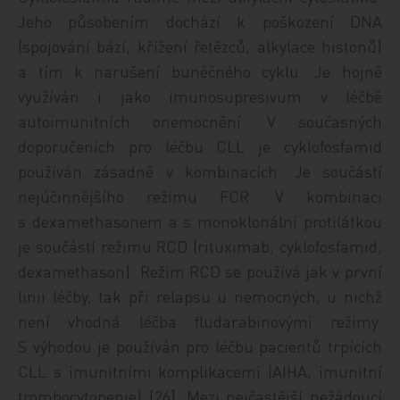
Jeho působením dochází k poškození DNA
(spojování bází, křížení řetězců, alkylace histonů)
a tím k narušení buněčného cyklu. Je hojně
využíván i jako imunosupresivum v léčbě
autoimunitních onemocnění. V současných
doporučeních pro léčbu CLL je cyklofosfamid
používán zásadně v kombinacích. Je součástí
nejúčinnějšího režimu FCR. V kombinaci
s dexamethasonem a s monoklonální protilátkou
je součástí režimu RCD (rituximab, cyklofosfamid,
dexamethason). Režim RCD se používá jak v první
linii léčby, tak při relapsu u nemocných, u nichž
není vhodná léčba fludarabinovými režimy.
S výhodou je používán pro léčbu pacientů trpících
CLL s imunitními komplikacemi (AIHA, imunitní
trombocytopenie) [26]. Mezi nejčastější nežádoucí