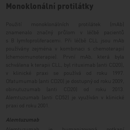
Monoklonální protilátky
Použití monoklonálních protilátek (mAb)
znamenalo značný průlom v léčbě pacientů
s B lymfoproliferacemi. Při léčbě CLL jsou mAb
používány zejména v kombinaci s chemoterapií
(chemoimunoterapie). První mAb, která byla
schválena k terapii CLL, byl rituximab (anti CD20),
v klinické praxi se používá od roku 1997.
Ofatumumab (anti CD20) je dostupný od roku 2009,
obinutuzumab (anti CD20) od roku 2013.
Alemtuzumab (anti CD52) je využíván v klinické
praxi od roku 2001.
Alemtuzumab
Alemtuzumab je humanizovaná potkaní