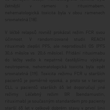
četnější v rameni s rituximabem,
nehematologická toxicita byla v obou ramenech
srovnatelná [18].
V léčbě relapsů rovněž prokázal režim FCR svou
účinnost. V randomizované studii REACH
rituximab zlepšil PFS, ale neprodloužil OS (PFS
30,6 měsíce vs. 20,6 měsíce). Přidání rituximabu
do léčby vedlo k nepatrně častějšímu výskytu
neutropenie, nehematologická toxicita byla opět
srovnatelná [19]. Toxicita režimu FCR u starších
pacientů je poměrně vysoká, a proto se v terapii
CLL u pacientů starších 65 let doporučují jiné
režimy. Léčebný režim BR (bendamustin,
rituximab) je současným standardem pro pacienty
starší 65 let v celkově dobrém stavu v první linii