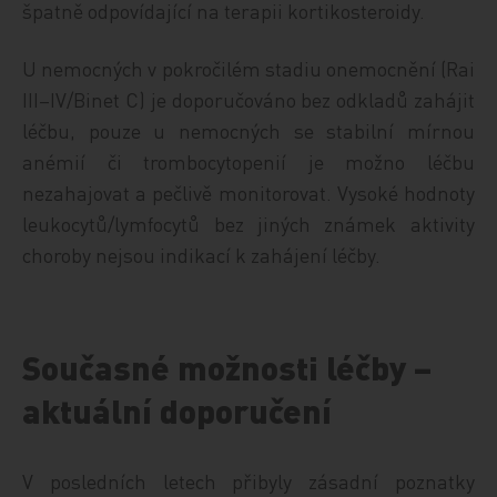
špatně odpovídající na terapii kortikosteroidy.
U nemocných v pokročilém stadiu onemocnění (Rai
III–IV/Binet C) je doporučováno bez odkladů zahájit
léčbu, pouze u nemocných se stabilní mírnou
anémií či trombocytopenií je možno léčbu
nezahajovat a pečlivě monitorovat. Vysoké hodnoty
leukocytů/lymfocytů bez jiných známek aktivity
choroby nejsou indikací k zahájení léčby.
Současné možnosti léčby –
aktuální doporučení
V posledních letech přibyly zásadní poznatky