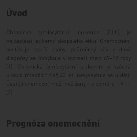
Úvod
Chronická lymfocytární leukemie (CLL) je
nejčastější leukemií dospělého věku. Onemocnění
postihuje starší osoby, průměrný věk v době
diagnózy se pohybuje v rozmezí mezi 67–72 roky
[1]. Chronická lymfocytární leukemie je vzácná
u osob mladších než 40 let, nevyskytuje se u dětí.
Častěji onemocní muži než ženy – v poměru 1,9 : 1
[2].
Prognóza onemocnění