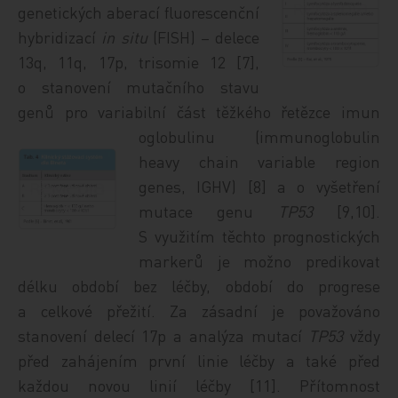
genetických aberací fluorescenční
hybridizací
in situ
(FISH) – delece
13q, 11q, 17p, trisomie 12 [7],
o stanovení mutačního stavu
genů pro variabilní část těžkého řetězce imun
oglobulinu (immunoglobulin
heavy chain variable region
genes, IGHV) [8] a o vyšetření
mutace genu
TP53
[9,10].
S využitím těchto prognostických
markerů je možno predikovat
délku období bez léčby, období do progrese
a celkové přežití. Za zásadní je považováno
stanovení delecí 17p a analýza mutací
TP53
vždy
před zahájením první linie léčby a také před
každou novou linií léčby [11]. Přítomnost