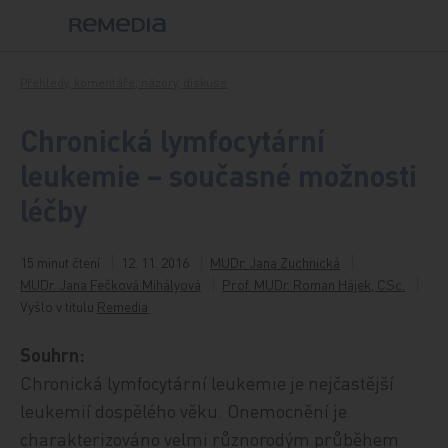
Přeskočit na obsah
Přehledy, komentáře, názory, diskuse
Chronická lymfocytární
leukemie – současné možnosti
léčby
15 minut čtení
12. 11. 2016
MUDr. Jana Zuchnická
MUDr. Jana Fečková Mihályová
Prof. MUDr. Roman Hájek, CSc.
Vyšlo v titulu
Remedia
Souhrn:
Chronická lymfocytární leukemie je nejčastější
leukemií dospělého věku. Onemocnění je
charakterizováno velmi různorodým průběhem