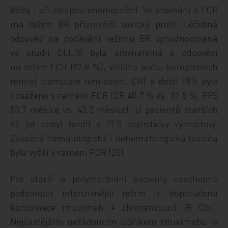
léčby i při relapsu onemocnění. Ve srovnání s FCR
má režim BR příznivější toxický profil. Léčebná
odpověď na podávání režimu BR vyhodnocovaná
ve studii CLL10 byla srovnatelná s odpovědí
na režim FCR (97,8 %), většího počtu kompletních
remisí (complete remission, CR) a delší PFS bylo
dosaženo v rameni FCR (CR 40,7 % vs. 31,5 %, PFS
53,7 měsíce vs. 43,2 měsíce). U pacientů starších
65 let nebyl rozdíl v PFS statisticky významný.
Závažná hematologická i nehematologická toxicita
byla vyšší v rameni FCR [20].
Pro starší a polymorbidní pacienty neschopné
podstoupit intenzivnější režim je doporučena
kombinace rituximab + chlor­ambucil (R Cbl).
Nejčastějším nežádoucím účinkem rituximabu je