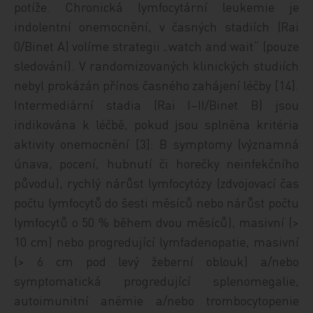
potíže. Chronická lymfocytární leukemie je
indolentní onemocnění, v časných stadiích (Rai
0/Binet A) volíme strategii „watch and wait“ (pouze
sledování). V randomizovaných klinických studiích
nebyl prokázán přínos časného zahájení léčby [14].
Intermediární stadia (Rai I–II/Binet B) jsou
indikována k léčbě, pokud jsou splněna kritéria
aktivity onemocnění [3]: B symptomy (významná
únava, pocení, hubnutí či horečky neinfekčního
původu), rychlý nárůst lymfocytózy (zdvojovací čas
počtu lymfocytů do šesti měsíců nebo nárůst počtu
lymfocytů o 50 % během dvou měsíců), masivní (>
10 cm) nebo progredující lymfadenopatie, masivní
(> 6 cm pod levý žeberní oblouk) a/nebo
symptomatická progredující splenomegalie,
autoimunitní anémie a/nebo trombocytopenie