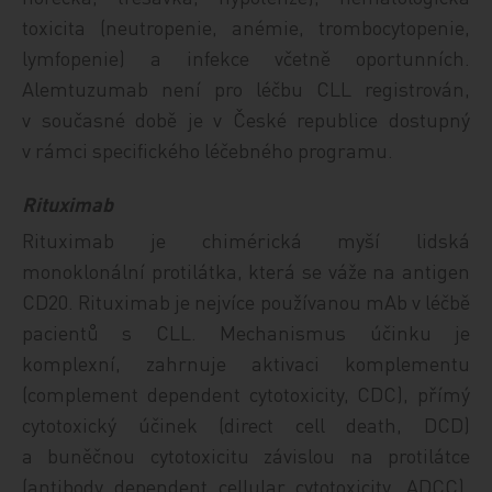
toxicita (neutropenie, anémie, trombocytopenie,
lymfopenie) a infekce včetně oportunních.
Alemtuzumab není pro léčbu CLL registrován,
v současné době je v České republice dostupný
v rámci specifického léčebného programu.
Rituximab
Rituximab je chimérická myší lidská
monoklonální protilátka, která se váže na antigen
CD20. Rituximab je nejvíce používanou mAb v léčbě
pacientů s CLL. Mechanismus účinku je
komplexní, zahrnuje aktivaci komplementu
(complement dependent cytotoxicity, CDC), přímý
cytotoxický účinek (direct cell death, DCD)
a buněčnou cytotoxicitu závislou na protilátce
(antibody dependent cellular cytotoxicity, ADCC).