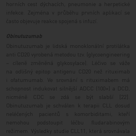
horních cest dýchacích, pneumonie a herpetické
infekce. Zejména v průběhu prvních aplikací se
často objevuje reakce spojená s infuzí.
Obinutuzumab
Obinutuzumab je lidská monoklonální protilátka
anti CD20 vyrobená metodou tzv. (glycoengineering
– cíleně změněná glykosylace). Léčivo se váže
na odlišný epitop antigenu CD20 než rituximab
i ofatumumab. Ve srovnání s rituximabem má
schopnost indukovat silnější ADCC (100×) a DCD,
nicméně CDC se zdá se být slabší [22].
Obinutuzumab je schválen k terapii CLL dosud
neléčených pacientů s komorbiditami, kteří
nemohou podstoupit léčbu fludarabinovým
režimem. Výsledky studie CLL11, která srovnávala