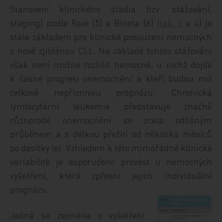
Stanovení klinického stadia (tzv. stážování,
staging) podle Raie [5] a Bineta [6]
(tab. 3
a 4) je
stále základem pro klinické posouzení nemocných
s nově zjištěnou CLL. Na základě tohoto stážování
však není možné rozlišit nemocné, u nichž dojde
k časné progresi onemocnění a kteří budou mít
celkově nepříznivou prognózu. Chronická
lymfocytární leukemie představuje značně
různorodé onemocnění se zcela odlišným
průběhem a s délkou přežití od několika měsíců
po desítky let. Vzhledem k této mimořádné klinické
variabilitě je doporučeno provést u nemocných
vyšetření, která zpřesní jejich individuální
prognózu.
Jedná se zejména o vyšetření