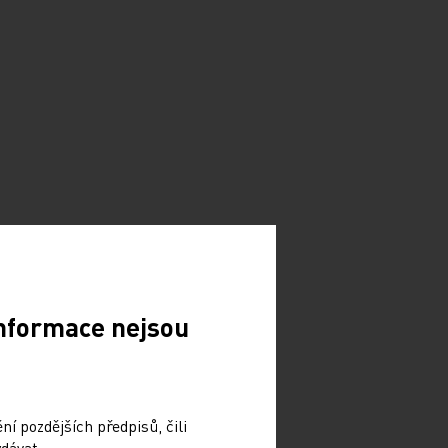
Informace nejsou
í pozdějších předpisů, čili
dávat.