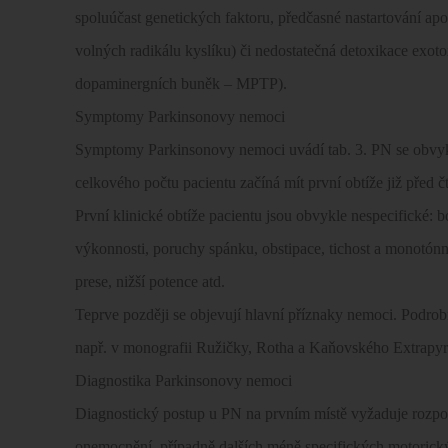
spoluúčast genetických faktoru, předčasné nastartování ap
volných radikálu kyslíku) či nedostatečná detoxikace exot
dopaminergních buněk – MPTP).
Symptomy Parkinsonovy nemoci
Symptomy Parkinsonovy nemoci uvádí tab. 3. PN se obvykle
celkového počtu pacientu začíná mít první obtíže již před 
První klinické obtíže pacientu jsou obvykle nespecifické: bo
výkonnosti, poruchy spánku, obstipace, tichost a monotónno
prese, nižší potence atd.
Teprve později se objevují hlavní příznaky nemoci. Podrobn
např. v monografii Ružičky, Rotha a Kaňovského Extrapy
Diagnostika Parkinsonovy nemoci
Diagnostický postup u PN na prvním místě vyžaduje rozpo
onemocnění, případně dalších méně specifických motorický