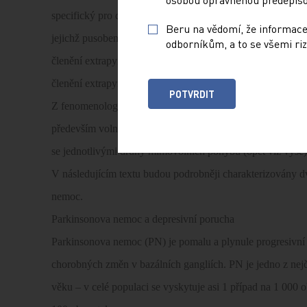
specifický pro danou chorobnou příčinu. Komplexní obraz 
Beru na vědomí, že informace
jejichž pusobení na hybnost a psychiku muže mít protichu
odborníkům, a to se všemi riz
členění extrapyramidových poruch
členění extrapyramidových poruch uvádí tab. 2.
POTVRDIT
Z fenomenologického klinického hlediska lze extrapyramid
především volní hybnost (a dále jsou přítomny příznaky uve
se jednotlivými druhy mimovolních pohybu (opět viz výše)
V následujícím textu budou podrobněji charakterizovány 
nemoc.
Parkinsonova nemoc a depresivní porucha
Parkinsonova nemoc (PN) je pomalu a plynule progresivní 
chorobných změn v bazálních gangliích. PN je jedno z nej
věku – v celé populaci se vyskytuje asi 1 případ na 1 000 