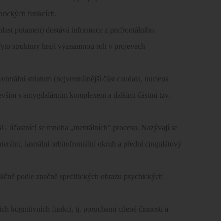
orických funkcích.
 oblast putamen) dostává informace z prefrontálního,
 Tyto struktury hrají významnou roli v projevech
entrální striatum (nejventrálnější část caudata, nucleus
devším s amygdalárním komplexem a dalšími částmi tzv.
 BG účastnící se mnoha „mentálních" procesu. Nazývají se
erální, laterální orbitofrontální okruh a přední cingulátový
unkčně podle značně specifických obrazu psychických
h kognitivních funkcí, tj. poruchami cílené činnosti a