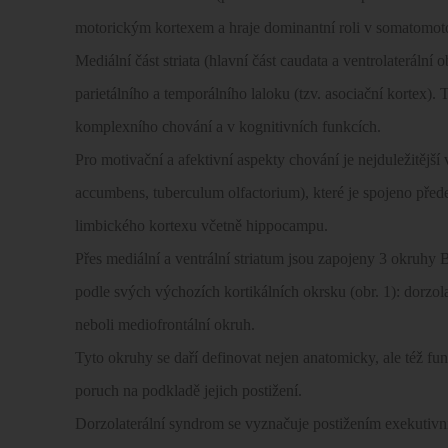
motorickým kortexem a hraje dominantní roli v somatomot
Mediální část striata (hlavní část caudata a ventrolaterální
parietálního a temporálního laloku (tzv. asociační kortex).
komplexního chování a v kognitivních funkcích.
Pro motivační a afektivní aspekty chování je nejduležitější v
accumbens, tuberculum olfactorium), které je spojeno pře
limbického kortexu včetně hippocampu.
Přes mediální a ventrální striatum jsou zapojeny 3 okruhy
podle svých výchozích kortikálních okrsku (obr. 1): dorzolat
neboli mediofrontální okruh.
Tyto okruhy se daří definovat nejen anatomicky, ale též f
poruch na podkladě jejich postižení.
Dorzolaterální syndrom se vyznačuje postižením exekutivníc