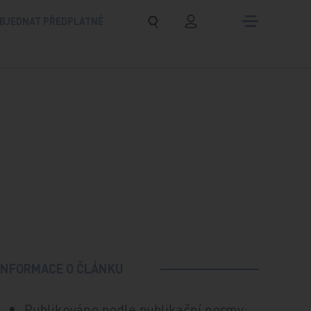
BJEDNAT PŘEDPLATNÉ
INFORMACE O ČLÁNKU
Publikováno podle publikační normy: