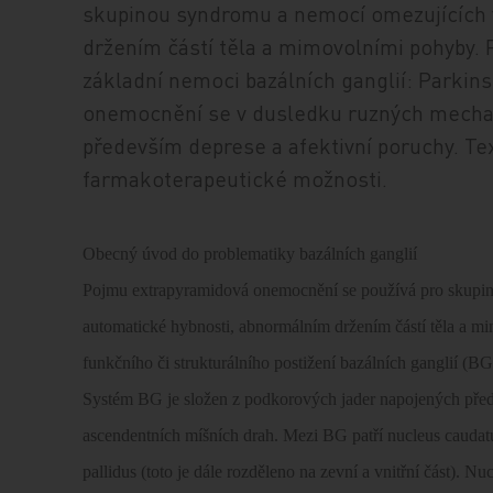
skupinou syndromu a nemocí omezujících 
držením částí těla a mimovolními pohyby. 
základní nemoci bazálních ganglií: Parki
onemocnění se v dusledku ruzných mechan
především deprese a afektivní poruchy. T
farmakoterapeutické možnosti.
Obecný úvod do problematiky bazálních ganglií
Pojmu extrapyramidová onemocnění se používá pro skupinu
automatické hybnosti, abnormálním držením částí těla a m
funkčního či strukturálního postižení bazálních ganglií (BG)
Systém BG je složen z podkorových jader napojených přede
ascendentních míšních drah. Mezi BG patří nucleus caudatus
pallidus (toto je dále rozděleno na zevní a vnitřní část). N