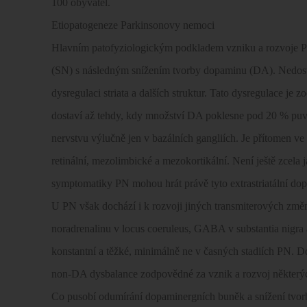
100 obyvatel.
Etiopatogeneze Parkinsonovy nemoci
Hlavním patofyziologickým podkladem vzniku a rozvoje PN
(SN) s následným snížením tvorby dopaminu (DA). Nedosta
dysregulaci striata a dalších struktur. Tato dysregulace j
dostaví až tehdy, kdy množství DA poklesne pod 20 % puv
nervstvu výlučně jen v bazálních gangliích. Je přítomen ve
retinální, mezolimbické a mezokortikální. Není ještě zcela 
symptomatiky PN mohou hrát právě tyto extrastriatální do
U PN však dochází i k rozvoji jiných transmiterových změn:
noradrenalinu v locus coeruleus, GABA v substantia nigra 
konstantní a těžké, minimálně ne v časných stadiích PN. Do
non-DA dysbalance zodpovědné za vznik a rozvoj některý
Co pusobí odumírání dopaminergních buněk a snížení tvo