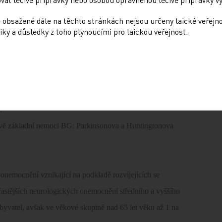
postižení se dále modifikuje farmakologickými zásahy,
 obsažené dále na těchto stránkách nejsou určeny laické veřejn
dné výsledky.
iky a důsledky z toho plynoucími pro laickou veřejnost.
ové poruchy dělit na hypokinetické, kde je omezena
dené výše v tabulce), a dyskinetické poruchy, manifestující
.
dvě základní nemoci BG: Parkinsonova a Huntingtonova
onemocnění vznikající na podkladě rozvíjejících se
častějších neurologických onemocnění středního a vyššího
obyvatel, avšak ve věkové skupině nad 65 let věku až 1 na