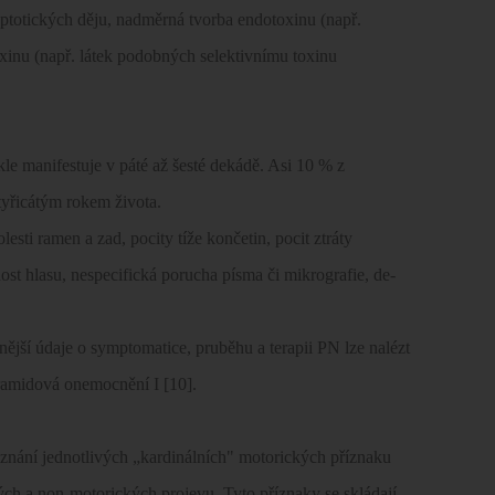
optotických děju, nadměrná tvorba endotoxinu (např.
oxinu (např. látek podobných selektivnímu toxinu
 manifestuje v páté až šesté dekádě. Asi 10 % z
čtyřicátým rokem života.
lesti ramen a zad, pocity tíže končetin, pocit ztráty
st hlasu, nespecifická porucha písma či mikrografie, de-
ější údaje o symptomatice, pruběhu a terapii PN lze nalézt
ramidová onemocnění I [10].
znání jednotlivých „kardinálních" motorických příznaku
ch a non-motorických projevu. Tyto příznaky se skládají