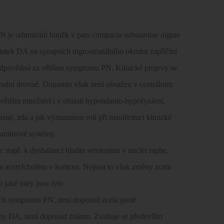
 je odumírání buněk v pars compacta substantiae nigrae
tek DA na synapsích nigrostriatálního okruhu zapříčiní
e zodpovědná za většinu symptomu PN. Klinické projevy se
odní úrovně. Dopamin však není obsažen v centrálním
 větším množství i v oblasti hypotalamo-hypofyzární,
jasné, zda a jak významnou roli při manifestaci klinické
paminové systémy.
 např. k dysbalanci hladin serotoninu v nuclei raphe,
a acetylcholinu v kortexu. Nejsou to však změny zcela
 jaké míry jsou tyto
ch symptomu PN, není doposud zcela jasné.
rby DA, není doposud známo. Zvažuje se především