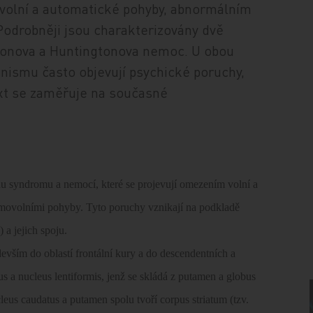
volní a automatické pohyby, abnormálním
Podrobněji jsou charakterizovány dvě
nsonova a Huntingtonova nemoc. U obou
ismu často objevují psychické poruchy,
ext se zaměřuje na současné
 syndromu a nemocí, které se projevují omezením volní a
imovolními pohyby. Tyto poruchy vznikají na podkladě
 a jejich spoju.
vším do oblastí frontální kury a do descendentních a
 a nucleus lentiformis, jenž se skládá z putamen a globus
ucleus caudatus a putamen spolu tvoří corpus striatum (tzv.