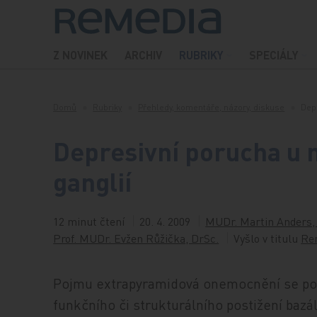
Přeskočit na obsah
Z NOVINEK
ARCHIV
RUBRIKY
SPECIÁLY
Domů
Rubriky
Přehledy, komentáře, názory, diskuse
Dep
Depresivní porucha u 
ganglií
12 minut čtení
20. 4. 2009
MUDr. Martin Anders,
Prof. MUDr. Evžen Růžička, DrSc.
Vyšlo v titulu
Re
Pojmu extrapyramidová onemocnění se použ
funkčního či strukturálního postižení bazáln