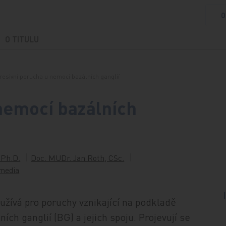
O
O TITULU
resivní porucha u nemocí bazálních ganglií
nemocí bazálních
 Ph.D.
Doc. MUDr. Jan Roth, CSc.
media
ívá pro poruchy vznikající na podkladě
ích ganglií (BG) a jejich spoju. Projevují se