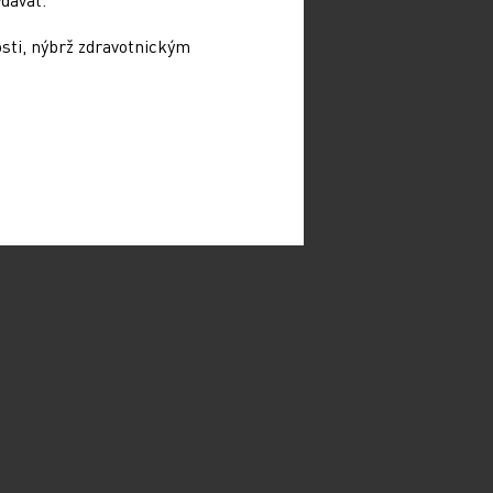
osti, nýbrž zdravotnickým