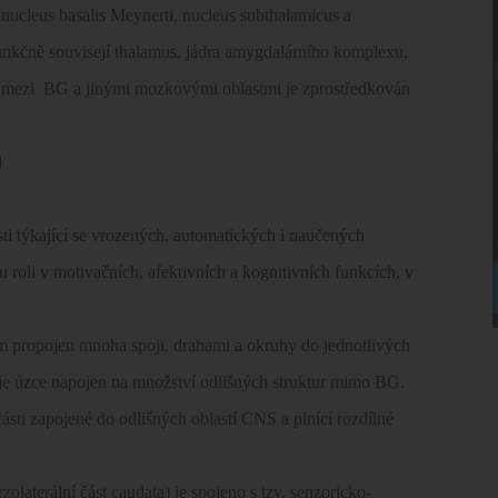
 nucleus basalis Meynerti, nucleus subthalamicus a
unkčně souvisejí thalamus, jádra amygdalárního komplexu,
 mezi
BG a jinými mozkovými oblastmi je zprostředkován
d
sti týkající se vrozených, automatických i naučených
oli v motivačních, afektivních a kognitivních funkcích, v
 propojen mnoha spoji, drahami a okruhy do jednotlivých
 je úzce napojen na množství odlišných struktur mimo BG.
části zapojené do odlišných oblastí CNS a plnící rozdílné
olaterální část caudata) je spojeno s tzv. senzoricko-