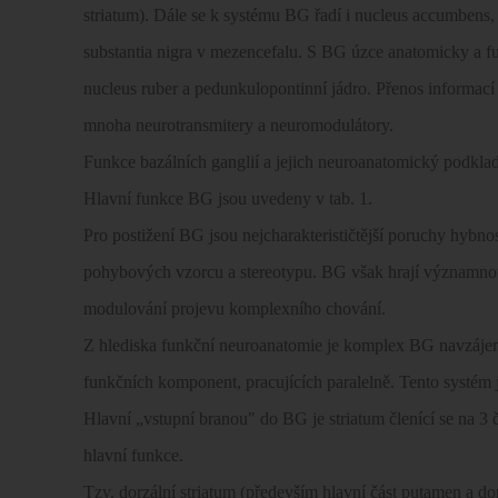
striatum). Dále se k systému BG řadí i nucleus accumbens,
substantia nigra v mezencefalu. S BG úzce anatomicky a f
nucleus ruber a pedunkulopontinní jádro. Přenos informací
mnoha neurotransmitery a neuromodulátory.
Funkce bazálních ganglií a jejich neuroanatomický podkla
Hlavní funkce BG jsou uvedeny v tab. 1.
Pro postižení BG jsou nejcharakterističtější poruchy hybno
pohybových vzorcu a stereotypu. BG však hrají významnou r
modulování projevu komplexního chování.
Z hlediska funkční neuroanatomie je komplex BG navzájem
funkčních komponent, pracujících paralelně. Tento systém
Hlavní „vstupní branou" do BG je striatum členící se na 3 
hlavní funkce.
Tzv. dorzální striatum (především hlavní část putamen a dorz