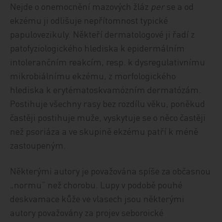
Nejde o onemocnění mazových žláz
per
se a od
ekzému ji odlišuje nepřítomnost typické
papulovezikuly. Někteří dermatologové ji řadí z
patofyziologického hlediska k epidermálním
intolerančním reakcím, resp. k dysregulativnímu
mikrobiálnímu ekzému, z morfologického
hlediska k erytématoskvamózním dermatózám.
Postihuje všechny rasy bez rozdílu věku, poněkud
častěji postihuje muže, vyskytuje se o něco častěji
než psoriáza a ve skupině ekzému patří k méně
zastoupeným.
Některými autory je považována spíše za občasnou
„normu“ než chorobu. Lupy v podobě pouhé
deskvamace kůže ve vlasech jsou některými
autory považovány za projev seboroické