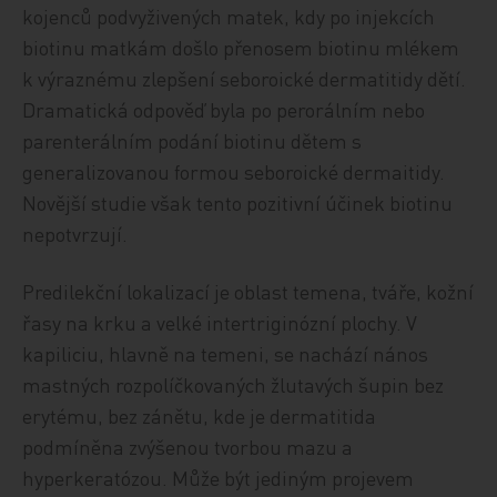
kojenců podvyživených matek, kdy po injekcích
biotinu matkám došlo přenosem biotinu mlékem
k výraznému zlepšení seboroické dermatitidy dětí.
Dramatická odpověď byla po perorálním nebo
parenterálním podání biotinu dětem s
generalizovanou formou seboroické dermaitidy.
Novější studie však tento pozitivní účinek biotinu
nepotvrzují.
Predilekční lokalizací je oblast temena, tváře, kožní
řasy na krku a velké intertriginózní plochy. V
kapiliciu, hlavně na temeni, se nachází nános
mastných rozpolíčkovaných žlutavých šupin bez
erytému, bez zánětu, kde je dermatitida
podmíněna zvýšenou tvorbou mazu a
hyperkeratózou. Může být jediným projevem