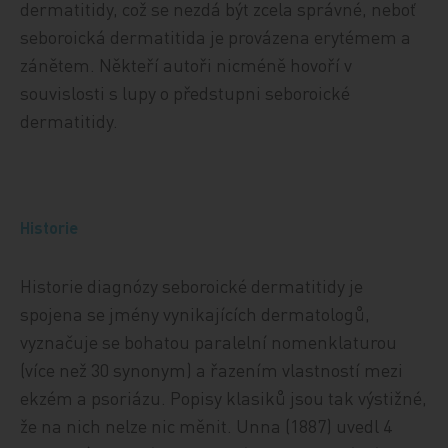
dermatitidy, což se nezdá být zcela správné, neboť
seboroická dermatitida je provázena erytémem a
zánětem. Někteří autoři nicméně hovoří v
souvislosti s lupy o předstupni seboroické
dermatitidy.
Historie
Historie diagnózy seboroické dermatitidy je
spojena se jmény vynikajících dermatologů,
vyznačuje se bohatou paralelní nomenklaturou
(více než 30 synonym) a řazením vlastností mezi
ekzém a psoriázu. Popisy klasiků jsou tak výstižné,
že na nich nelze nic měnit. Unna (1887) uvedl 4