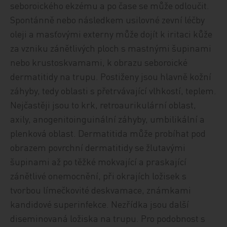
seboroického ekzému a po čase se může odloučit.
Spontánně nebo následkem usilovné zevní léčby
oleji a masťovými externy může dojít k iritaci kůže
za vzniku zánětlivých ploch s mastnými šupinami
nebo krustoskvamami, k obrazu seboroické
dermatitidy na trupu. Postiženy jsou hlavně kožní
záhyby, tedy oblasti s přetrvávající vlhkostí, teplem.
Nejčastěji jsou to krk, retroaurikulární oblast,
axily, anogenitoinguinální záhyby, umbilikální a
plenková oblast. Dermatitida může probíhat pod
obrazem povrchní dermatitidy se žlutavými
šupinami až po těžké mokvající a praskající
zánětlivé onemocnění, při okrajích ložisek s
tvorbou límečkovité deskvamace, známkami
kandidové superinfekce. Nezřídka jsou další
diseminovaná ložiska na trupu. Pro podobnost s