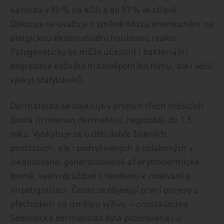
kandida v 95 % na kůži a do 97 % ve střevě.
Dokonce se uvažuje o změně názvu onemocnění na
alergickou ekzematoidní houbovou reakci.
Patogeneticky se může účastnit i bakteriální
degradace kožního mazověpotního filmu, ale i větší
výskyt stafylokoků.
Dermatitida se objevuje v prvních třech měsících
života
(trimenon dermatitis)
, nejpozději do 1,5
roku. Vyskytuje se u dětí dobře živených,
pastózních, ale i podvyživených a oslabených v
lokalizované, generalizované až erytrodermické
formě, velmi dráždivé s tendencí k mokvání a
impetiginizaci. Často se objevují první projevy s
přechodem na umělou výživu –
crusta lactea
.
Seboroická dermatitida byla pozorována i u