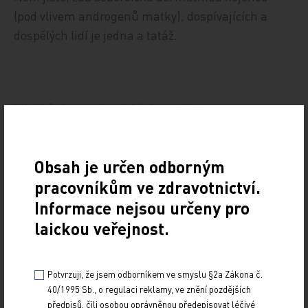
(pod vlivem androgenů matky), dospívajících a
dospělých lidí je jedna a tatáž.
Klinický obraz seboroické dermatitidy
Primární léze
Obsah je určen odborným
Erytémy a deskvamace různého stupně, mastné
pracovníkům ve zdravotnictví.
šupiny.
Informace nejsou určeny pro
laickou veřejnost.
Sekundární léze
Celkem vzácné jsou arteficiální exkoriace v
Potvrzuji, že jsem odborníkem ve smyslu §2a Zákona č.
40/1995 Sb., o regulaci reklamy, ve znění pozdějších
souvislosti s intenzivním pruritem a sekundární
předpisů, čili osobou oprávněnou předepisovat léčivé