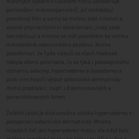
mastných kyselin v tukovém filmu usnadňuje
pomnožení mikroorganismů, jež rozkládají
povrchový film a samy se mohou stát iritancii a
vyvolat pityriaziformní deskvamaci, jindy zase
senzibilizují a mohou se stát podnětem ke vzniku
mikrobiálně-seboroického ekzému. Nutno
podotknout, že řada nálezů ze všech hledisek
nebyla všemi potvrzena, to se týká i patologického
významu seborey, hyperseborey a dysseborey a
proti nim hovoří výskyt seboroické dermatitidy
mimo predilekci, např. i diseminovaných a
generalizovaných forem.
Zvláště často je diskutována otázka hyperseborey v
patogenezi seboroické dermatitidy. Mnoho
mladých lidí jeví hypersekreci mazu, ale když bylo
měřeno množství mazu na čele u mužů a u žen s