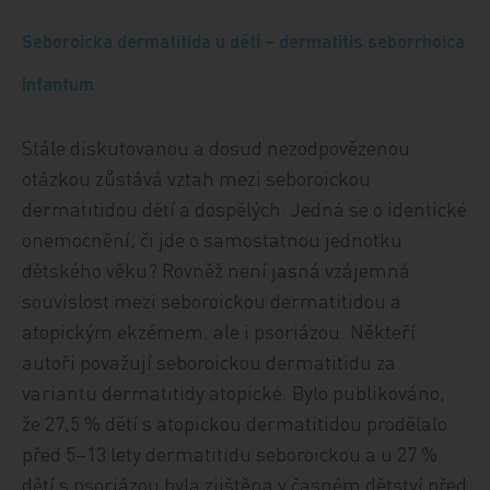
Seboroická dermatitida u dětí – dermatitis seborrhoica
infantum
Stále diskutovanou a dosud nezodpovězenou
otázkou zůstává vztah mezi seboroickou
dermatitidou dětí a dospělých. Jedná se o identické
onemocnění, či jde o samostatnou jednotku
dětského věku? Rovněž není jasná vzájemná
souvislost mezi seboroickou dermatitidou a
atopickým ekzémem, ale i psoriázou. Někteří
autoři považují seboroickou dermatitidu za
variantu dermatitidy atopické. Bylo publikováno,
že 27,5 % dětí s atopickou dermatitidou prodělalo
před 5–13 lety dermatitidu seboroickou a u 27 %
dětí s psoriázou byla zjištěna v časném dětství před