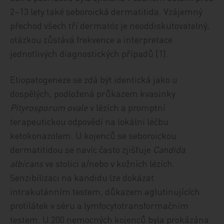
2–13 lety také seboroická dermatitida. Vzájemný
přechod všech tří dermatóz je neoddiskutovatelný,
otázkou zůstává frekvence a interpretace
jednotlivých diagnostických případů [1].
Etiopatogeneze se zdá být identická jako u
dospělých, podložená průkazem kvasinky
Pityrosporum ovale
v lézích a promptní
terapeutickou odpovědí na lokální léčbu
ketokonazolem. U kojenců se seboroickou
dermatitidou se navíc často zjišťuje
Candida
albicans
ve stolici a/nebo v kožních lézích.
Senzibilizaci na kandidu lze dokázat
intrakutánním testem, důkazem aglutinujících
protilátek v séru a lymfocytotransformačním
testem. U 200 nemocných kojenců byla prokázána