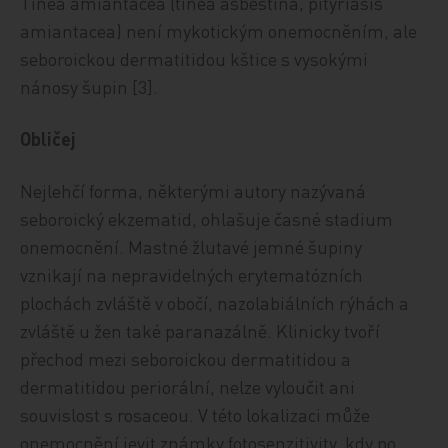
Tinea amiantacea (tinea asbestina, pityriasis
amiantacea) není mykotickým onemocněním, ale
seboroickou dermatitidou kštice s vysokými
nánosy šupin [3].
Obličej
Nejlehčí forma, některými autory nazývaná
seboroický ekzematid, ohlašuje časné stadium
onemocnění. Mastné žlutavé jemné šupiny
vznikají na nepravidelných erytematózních
plochách zvláště v obočí, nazolabiálních rýhách a
zvláště u žen také paranazálně. Klinicky tvoří
přechod mezi seboroickou dermatitidou a
dermatitidou periorální, nelze vyloučit ani
souvislost s rosaceou. V této lokalizaci může
onemocnění jevit známky fotosenzitivity, kdy po