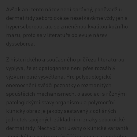
Avšak ani tento název není správný, poněvadž u
dermatitidy seboroické se nesetkáváme vždy jen s
hyperseboreou, ale se změněnou kvalitou kožního
mazu, proto se v literatuře objevuje název
dysseborea.
Z historického a současného průřezu literaturou
vyplývá, že etiopatogeneze není přes rozsáhlý
výzkum plně vysvětlena. Pro polyetiologické
onemocnění svědčí poznatky o rozmanitých
spouštěcích mechanismech, o asociaci s různými
patologickými stavy organismu a polymorfní
klinický obraz je jakoby sestavený z odlišných
jednotek spojených základními znaky seboroické
dermatitidy. Nechybí ani úvahy o klinické variantě
atopického syndromu (vyšší incidence atopického