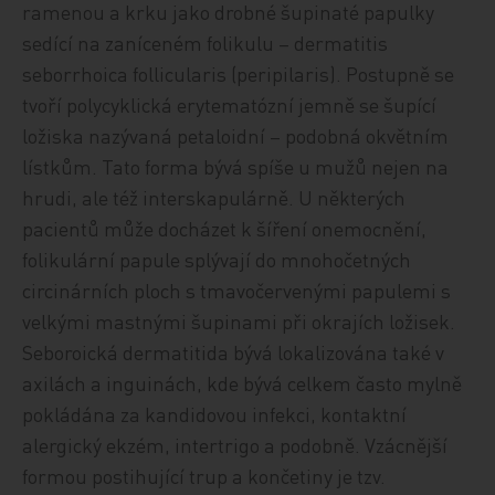
ramenou a krku jako drobné šupinaté papulky
sedící na zaníceném folikulu – dermatitis
seborrhoica follicularis (peripilaris). Postupně se
tvoří polycyklická erytematózní jemně se šupící
ložiska nazývaná petaloidní – podobná okvětním
lístkům. Tato forma bývá spíše u mužů nejen na
hrudi, ale též interskapulárně. U některých
pacientů může docházet k šíření onemocnění,
folikulární papule splývají do mnohočetných
circinárních ploch s tmavočervenými papulemi s
velkými mastnými šupinami při okrajích ložisek.
Seboroická dermatitida bývá lokalizována také v
axilách a inguinách, kde bývá celkem často mylně
pokládána za kandidovou infekci, kontaktní
alergický ekzém, intertrigo a podobně. Vzácnější
formou postihující trup a končetiny je tzv.