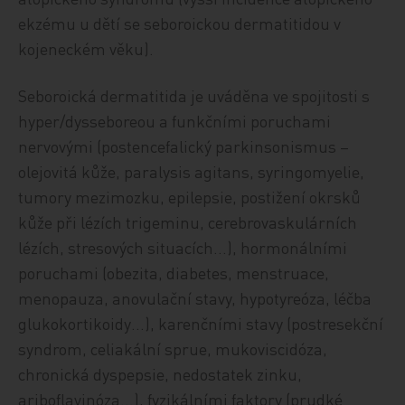
ekzému u dětí se seboroickou dermatitidou v
kojeneckém věku).
Seboroická dermatitida je uváděna ve spojitosti s
hyper/dysseboreou a funkčními poruchami
nervovými (postencefalický parkinsonismus –
olejovitá kůže, paralysis agitans, syringomyelie,
tumory mezimozku, epilepsie, postižení okrsků
kůže při lézích trigeminu, cerebrovaskulárních
lézích, stresových situacích…), hormonálními
poruchami (obezita, diabetes, menstruace,
menopauza, anovulační stavy, hypotyreóza, léčba
glukokortikoidy…), karenčními stavy (postresekční
syndrom, celiakální sprue, mukoviscidóza,
chronická dyspepsie, nedostatek zinku,
ariboflavinóza…), fyzikálními faktory (prudké