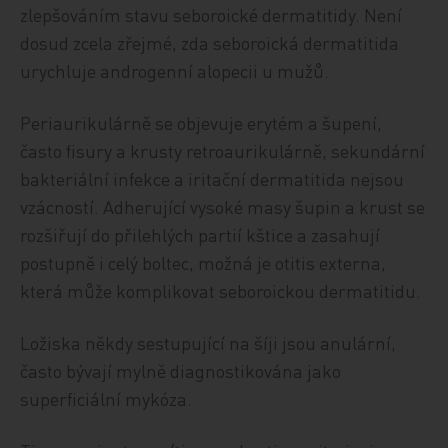
zlepšováním stavu seboroické dermatitidy. Není
dosud zcela zřejmé, zda seboroická dermatitida
urychluje androgenní alopecii u mužů.
Periaurikulárně se objevuje erytém a šupení,
často fisury a krusty retroaurikulárně, sekundární
bakteriální infekce a iritační dermatitida nejsou
vzácností. Adherující vysoké masy šupin a krust se
rozšiřují do přilehlých partií kštice a zasahují
postupně i celý boltec, možná je otitis externa,
která může komplikovat seboroickou dermatitidu.
Ložiska někdy sestupující na šíji jsou anulární,
často bývají mylně diagnostikována jako
superficiální mykóza.