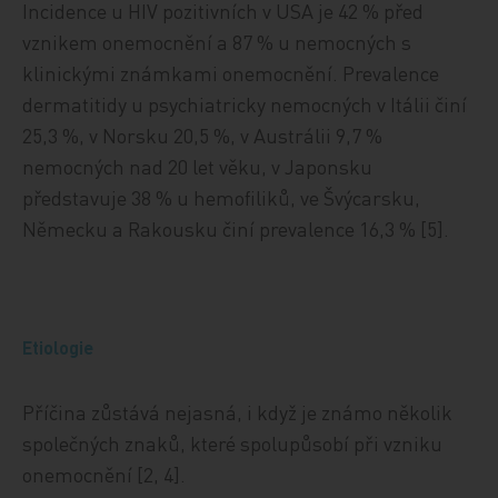
Incidence u HIV pozitivních v USA je 42 % před
vznikem onemocnění a 87 % u nemocných s
klinickými známkami onemocnění. Prevalence
dermatitidy u psychiatricky nemocných v Itálii činí
25,3 %, v Norsku 20,5 %, v Austrálii 9,7 %
nemocných nad 20 let věku, v Japonsku
představuje 38 % u hemofiliků, ve Švýcarsku,
Německu a Rakousku činí prevalence 16,3 % [5].
Etiologie
Příčina zůstává nejasná, i když je známo několik
společných znaků, které spolupůsobí při vzniku
onemocnění [2, 4].