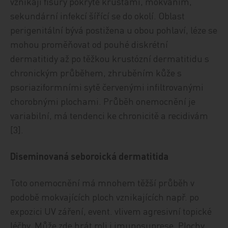
vznikají fisury pokryté krustami, mokváním,
sekundární infekcí šířící se do okolí. Oblast
perigenitální bývá postižena u obou pohlaví, léze se
mohou proměňovat od pouhé diskrétní
dermatitidy až po těžkou krustózní dermatitidu s
chronickým průběhem, zhruběním kůže s
psoriaziformními sytě červenými infiltrovanými
chorobnými plochami. Průběh onemocnění je
variabilní, má tendenci ke chronicitě a recidivám
[3].
Diseminovaná seboroická dermatitida
Toto onemocnění má mnohem těžší průběh v
podobě mokvajících ploch vznikajících např. po
expozici UV záření, event. vlivem agresivní topické
léčby. Může zde hrát roli i imunosuprese. Plochy