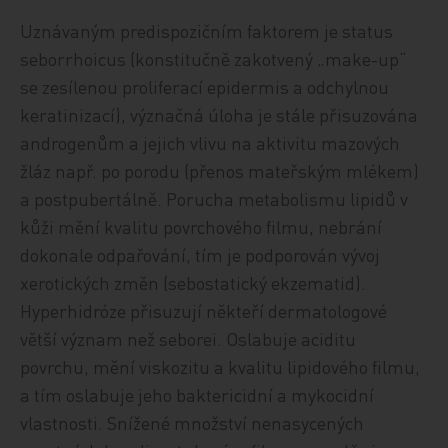
Uznávaným predispozičním faktorem je status
seborrhoicus (konstitučně zakotvený „make-up“
se zesílenou proliferací epidermis a odchylnou
keratinizací), význačná úloha je stále přisuzována
androgenům a jejich vlivu na aktivitu mazových
žláz např. po porodu (přenos mateřským mlékem)
a postpubertálně. Porucha metabolismu lipidů v
kůži mění kvalitu povrchového filmu, nebrání
dokonale odpařování, tím je podporován vývoj
xerotických změn (sebostatický ekzematid).
Hyperhidróze přisuzují někteří dermatologové
větší význam než seborei. Oslabuje aciditu
povrchu, mění viskozitu a kvalitu lipidového filmu,
a tím oslabuje jeho baktericidní a mykocidní
vlastnosti. Snížené množství nenasycených