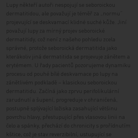
Lupy někteří autoři nespojují se seboroickou
dermatitidou, ale považují je téměř za „normu“
projevující se deskvamací klidné suché kůže. Jiní
považují lupy za mírný projev seboroické
dermatitidy, což není z našeho pohledu zcela
správné, protože seboroická dermatitida jako
kterákoliv jiná dermatitida se projevuje zánětem a
erytémem. U řady pacientů pozorujeme dynamiku
procesu od pouhé bílé deskvamace po lupy na
zánětlivém podkladě – klasickou seboroickou
dermatitidu. Začíná jako zprvu perifolikulární
zarudnutí a šupení, progreduje v ohraničená,
postupně splývající ložiska zasahující většinu
povrchu hlavy, přestupující přes vlasovou linii na
čelo a spánky, přechází do chronicity s prořídnutím
kštice, což je stav reverzibilní, ustupující se