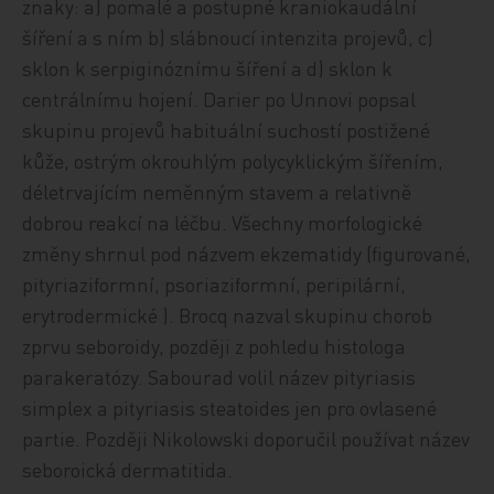
znaky: a) pomalé a postupné kraniokaudální
šíření a s ním b) slábnoucí intenzita projevů, c)
sklon k serpiginóznímu šíření a d) sklon k
centrálnímu hojení. Darier po Unnovi popsal
skupinu projevů habituální suchostí postižené
kůže, ostrým okrouhlým polycyklickým šířením,
déletrvajícím neměnným stavem a relativně
dobrou reakcí na léčbu. Všechny morfologické
změny shrnul pod názvem ekzematidy (figurované,
pityriaziformní, psoriaziformní, peripilární,
erytrodermické ). Brocq nazval skupinu chorob
zprvu seboroidy, později z pohledu histologa
parakeratózy. Sabourad volil název pityriasis
simplex a pityriasis steatoides jen pro ovlasené
partie. Později Nikolowski doporučil používat název
seboroická dermatitida.