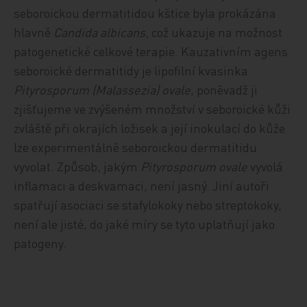
seboroickou dermatitidou kštice byla prokázána
hlavně
Candida
albicans
, což ukazuje na možnost
patogenetické celkové terapie. Kauzativním agens
seboroické dermatitidy je lipofilní kvasinka
Pityrosporum (Malassezia) ovale
, poněvadž ji
zjišťujeme ve zvýšeném množství v seboroické kůži
zvláště při okrajích ložisek a její inokulací do kůže
lze experimentálně seboroickou dermatitidu
vyvolat. Způsob, jakým
Pityrosporum ovale
vyvolá
inflamaci a deskvamaci, není jasný. Jiní autoři
spatřují asociaci se stafylokoky nebo streptokoky,
není ale jisté, do jaké míry se tyto uplatňují jako
patogeny.