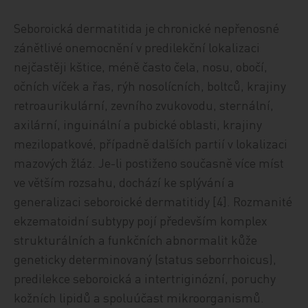
Seboroická dermatitida je chronické nepřenosné
zánětlivé onemocnění v predilekční lokalizaci
nejčastěji kštice, méně často čela, nosu, obočí,
očních víček a řas, rýh nosolícních, boltců, krajiny
retroaurikulární, zevního zvukovodu, sternální,
axilární, inguinální a pubické oblasti, krajiny
mezilopatkové, případně dalších partií v lokalizaci
mazových žláz. Je-li postiženo současně více míst
ve větším rozsahu, dochází ke splývání a
generalizaci seboroické dermatitidy [4]. Rozmanité
ekzematoidní subtypy pojí především komplex
strukturálních a funkčních abnormalit kůže
geneticky determinovaný (status seborrhoicus),
predilekce seboroická a intertriginózní, poruchy
kožních lipidů a spoluúčast mikroorganismů.