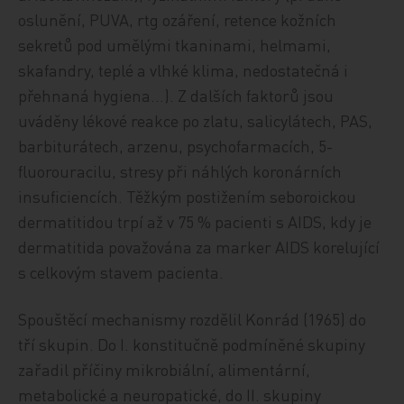
oslunění, PUVA, rtg ozáření, retence kožních
sekretů pod umělými tkaninami, helmami,
skafandry, teplé a vlhké klima, nedostatečná i
přehnaná hygiena…). Z dalších faktorů jsou
uváděny lékové reakce po zlatu, salicylátech, PAS,
barbiturátech, arzenu, psychofarmacích, 5-
fluorouracilu, stresy při náhlých koronárních
insuficiencích. Těžkým postižením seboroickou
dermatitidou trpí až v 75 % pacienti s AIDS, kdy je
dermatitida považována za marker AIDS korelující
s celkovým stavem pacienta.
Spouštěcí mechanismy rozdělil Konrád (1965) do
tří skupin. Do I. konstitučně podmíněné skupiny
zařadil příčiny mikrobiální, alimentární,
metabolické a neuropatické, do II. skupiny