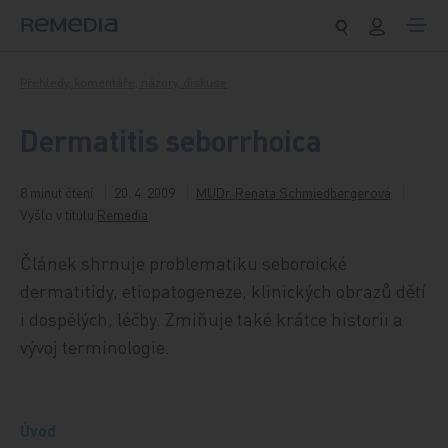
Přeskočit na obsah
Přehledy, komentáře, názory, diskuse
Dermatitis seborrhoica
8 minut čtení
20. 4. 2009
MUDr. Renata Schmiedbergerová
Vyšlo v titulu
Remedia
Článek shrnuje problematiku seboroické
dermatitidy, etiopatogeneze, klinických obrazů dětí
i dospělých, léčby. Zmiňuje také krátce historii a
vývoj terminologie.
Úvod