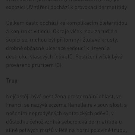
expozici UV záření dochází k provokaci dermatitidy.
Celkem často dochází ke komplikacím blefaritidou
a konjunktivitidou. Okraje víček jsou zarudlé a
šupící se, mohou být přítomny i žlutavé krusty,
drobné občasné ulcerace vedoucí k jizvení a
destrukci vlasových folikulů. Postižení víček bývá
provázeno pruritem [3].
Trup
Nejčastěji bývá postižena presternální oblast, ve
Francii se nazývá eczéma flanellaire v souvislosti s
nošením neprodyšných syntetických oděvů, v
důsledku čehož vzniká seboroická dermatitida u
silně potivých mužů v létě na horní polovině trupu,