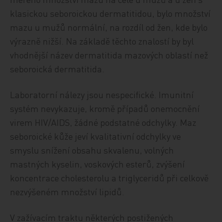
klasickou seboroickou dermatitidou, bylo množství
mazu u mužů normální, na rozdíl od žen, kde bylo
výrazně nižší. Na základě těchto znalostí by byl
vhodnější název dermatitida mazových oblastí než
seboroická dermatitida.
Laboratorní nálezy jsou nespecifické. Imunitní
systém nevykazuje, kromě případů onemocnění
virem HIV/AIDS, žádné podstatné odchylky. Maz
seboroické kůže jeví kvalitativní odchylky ve
smyslu snížení obsahu skvalenu, volných
mastných kyselin, voskových esterů, zvýšení
koncentrace cholesterolu a triglyceridů při celkově
nezvýšeném množství lipidů.
V zažívacím traktu některých postižených