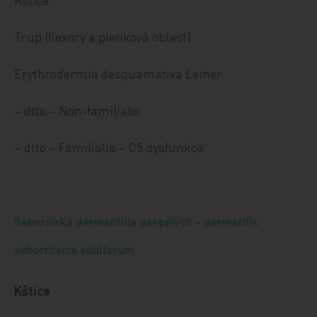
Trup (flexory a plenková oblast)
Erythrodermia desquamativa Leiner
– dtto – Non-familialis
– dtto – Familialis – C5 dysfunkce
Seboroická dermatitida dospělých – dermatitis
seborrhoica adultorum
Kštice