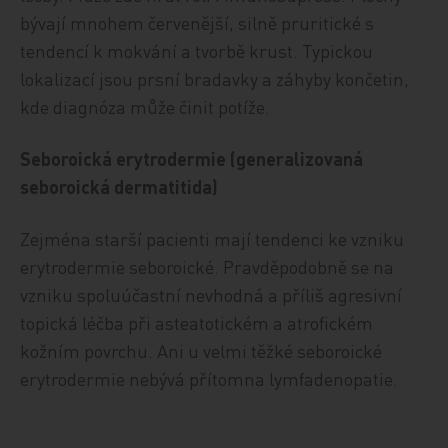
bývají mnohem červenější, silně pruritické s
tendencí k mokvání a tvorbě krust. Typickou
lokalizací jsou prsní bradavky a záhyby končetin,
kde diagnóza může činit potíže.
Seboroická erytrodermie (generalizovaná
seboroická dermatitida)
Zejména starší pacienti mají tendenci ke vzniku
erytrodermie seboroické. Pravděpodobně se na
vzniku spoluúčastní nevhodná a příliš agresivní
topická léčba při asteatotickém a atrofickém
kožním povrchu. Ani u velmi těžké seboroické
erytrodermie nebývá přítomna lymfadenopatie.