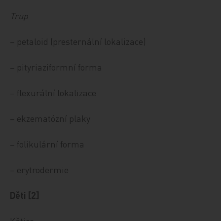
Trup
– petaloid (presternální lokalizace)
– pityriaziformní forma
– flexurální lokalizace
– ekzematózní plaky
– folikulární forma
– erytrodermie
Děti [2]
Kštice