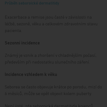
Průběh seboroické dermatitidy
Exacerbace a remise jsou časté v závislosti na
léčbě, sezoně, věku a celkovém zdravotním stavu
pacienta.
Sezonní incidence
Známý je vznik a zhoršení v chladnějším počasí,
především při nedostatku slunečního záření.
Incidence vzhledem k věku
Seborea se často objevuje krátce po porodu, mizí do
6 měsíců, může se opět objevit kolem puberty.
Není jisté, zda seboroická dermatitida kojenců