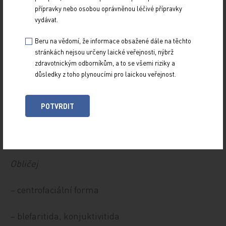
bakteriální infekcí. Byl pozorován vznik lichen
přípravky nebo osobou oprávněnou léčivé přípravky
simplex chronicus na podkladě dlouhodobého
vydávat.
pruritu a škrábání.
Beru na vědomí, že informace obsažené dále na těchto
stránkách nejsou určeny laické veřejnosti, nýbrž
Dospělí [2]
zdravotnickým odborníkům, a to se všemi riziky a
důsledky z toho plynoucími pro laickou veřejnost.
Kštice
POTVRDIT
– lupy (pityriasis sicca seu simplex)
– seboroická dermatitida kštice
Obličej
– centrofaciální forma
– blefaritida, konjuktivitida