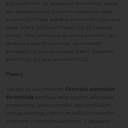
pityriaziformní typ seboroické dermatitidy. Jedná
se o generalizovaný erytematoskvamózní výsev
anulárních ložisek podobný onemocnění pityriasis
rosea Gibert, může postihovat i šíji až k vlasové
hranici. Není provázena výrazným pruritem, jeví
tendenci k spontánní remisi, ale mnohem
pomalejší než pityriasis rosea Gibert. Ojediněle
přechází do lézí psoriaziformních [3].
Flexory
Jak bylo již výše zmíněno,
flexurální seboroická
dermatitida
postihuje axily, inguiny, dále oblast
anogenitální, submammální, periumbilikální,
imituje intertrigo s difuzním ostře ohraničeným
erytémem s mastnými šupinami. V záhybech