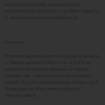
sekundární seboroidy, alergicko-toxické,
aterosklerotické, hormonální, v průběhu nádorů a
III. skupina je kombinací předešlých [4].
Prevalence
Prevalence seboroické dermatitidy byla ve skupině
1–74letých pacientů v USA 11,6 %, ve 3–5 % se
soboroická dermatitida vyskytuje i u mladých
dospělých lidí, i když mírné lupy jsou mnohem
častější. Muži jsou postiženi častěji než ženy. Asi 5
% populace trpí těžkou formou vyžadující
intervenci lékaře.