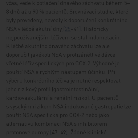
včas, vede k potlačení dnavého záchvatu během 5–
8 dnů až u 90 % pacientů. Srovnávací studie, které
byly provedeny, nevedly k doporučení konkrétního
NSA v léčbě akutní dny
[25
–41
]
. Historicky
nejpoužívanějším léčivem se stal indometacin.
K léčbě akutního dnavého záchvatu lze ale
doporučit jakékoli NSA v protizánětlivé dávce
včetně léčiv specifických pro COX‑2. Výhodné je
použití NSA s rychlým nástupem účinku. Při
výběru konkrétního léčiva je nutné respektovat
jeho rizikový profil (gastrointestinální,
kardiovaskulární a renální riziko). U pacientů
s vysokým rizikem NSA indukované gastropatie lze
použít NSA specifická pro COX‑2 nebo jako
alternativu kombinaci NSA s inhibitorem
protonové pumpy
[
47–49
]
. Žádné klinické