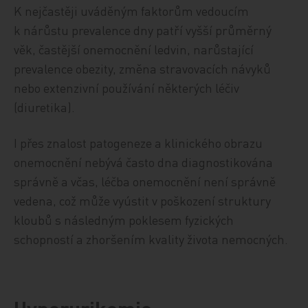
K nejčastěji uváděným faktorům vedoucím
k nárůstu prevalence dny patří vyšší průměrný
věk, častější onemocnění ledvin, narůstající
prevalence obezity, změna stravovacích návyků
nebo extenzivní používání některých léčiv
(diuretika).
I přes znalost patogeneze a klinického obrazu
onemocnění nebývá často dna diagnostikována
správně a včas, léčba onemocnění není správně
vedena, což může vyústit v poškození struktury
kloubů s následným poklesem fyzických
schopností a zhoršením kvality života nemocných.