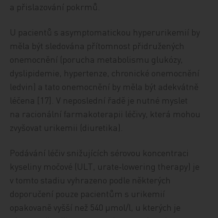
a přislazování pokrmů.
U pacientů s asymptomatickou hyperurikemií by
měla být sledována přítomnost přidružených
onemocnění (porucha metabolismu glukózy,
dyslipidemie, hypertenze, chronické onemocnění
ledvin) a tato onemocnění by měla být adekvátně
léčena [17]. V neposlední řadě je nutné myslet
na racionální farmakoterapii léčivy, která mohou
zvyšovat urikemii (diuretika).
Podávání léčiv snižujících sérovou koncentraci
kyseliny močové (ULT, urate‑lowering therapy) je
v tomto stadiu vyhrazeno podle některých
doporučení pouze pacientům s urikemií
opakovaně vyšší než 540 µmol/l, u kterých je