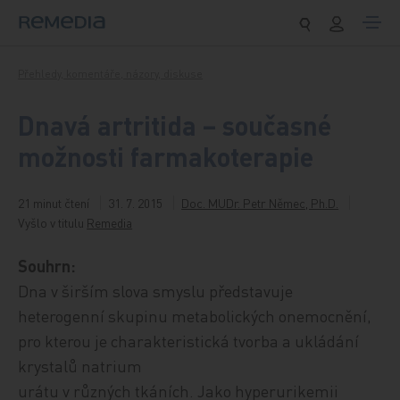
Přeskočit na obsah
Přehledy, komentáře, názory, diskuse
Dnavá artritida – současné
možnosti farmakoterapie
21 minut čtení
31. 7. 2015
Doc. MUDr. Petr Němec, Ph.D.
Vyšlo v titulu
Remedia
Souhrn:
Dna v širším slova smyslu představuje
heterogenní skupinu metabolických onemocnění,
pro kterou je charakteristická tvorba a ukládání
krystalů natrium
urátu v různých tkáních. Jako hyperurikemii