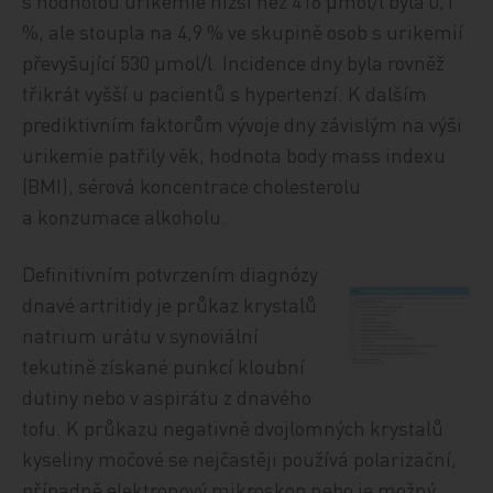
s hodnotou urikemie nižší než 416 µmol/l byla 0,1
%, ale stoupla na 4,9 % ve skupině osob s urikemií
převyšující 530 µmol/l. Incidence dny byla rovněž
třikrát vyšší u pacientů s hypertenzí. K dalším
prediktivním faktorům vývoje dny závislým na výši
urikemie patřily věk, hodnota body mass indexu
(BMI), sérová koncentrace cholesterolu
a konzumace alkoholu.
Definitivním potvrzením diagnózy
dnavé artritidy je průkaz krystalů
natrium urátu v synoviální
tekutině získané punkcí kloubní
dutiny nebo v aspirátu z dnavého
tofu. K průkazu negativně dvojlomných krystalů
kyseliny močové se nejčastěji používá polarizační,
případně elektronový mikroskop nebo je možný