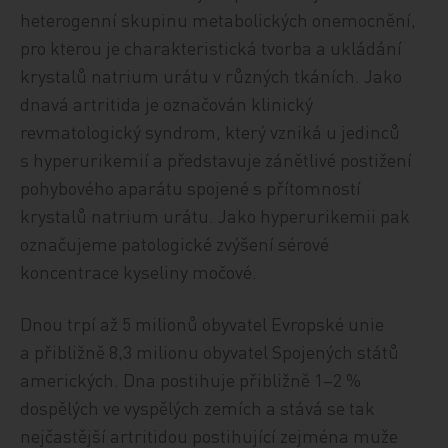
heterogenní skupinu metabolických onemocnění,
pro kterou je charakteristická tvorba a ukládání
krystalů natrium urátu v různých tkáních. Jako
dnavá artritida je označován klinický
revmatologický syndrom, který vzniká u jedinců
s hyperurikemií a představuje zánětlivé postižení
pohybového aparátu spojené s přítomností
krystalů natrium urátu. Jako hyperurikemii pak
označujeme patologické zvýšení sérové
koncentrace kyseliny močové.
Dnou trpí až 5 milionů obyvatel Evropské unie
a přibližně 8,3 milionu obyvatel Spojených států
amerických. Dna postihuje přibližně 1–2 %
dospělých ve vyspělých zemích a stává se tak
nejčastější artritidou postihující zejména muže