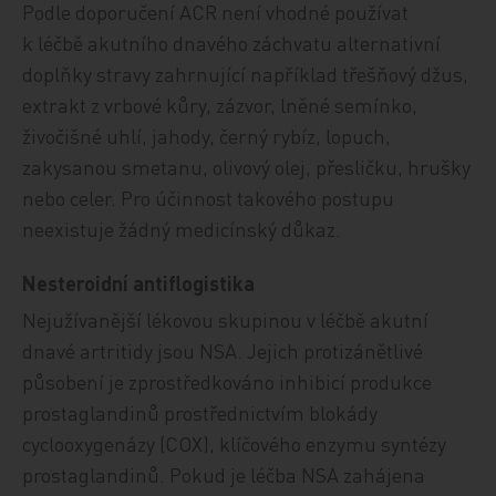
Podle doporučení ACR není vhodné používat
k léčbě akutního dnavého záchvatu alternativní
doplňky stravy zahrnující například třešňový džus,
extrakt z vrbové kůry, zázvor, lněné semínko,
živočišné uhlí, jahody, černý rybíz, lopuch,
zakysanou smetanu, olivový olej, přesličku, hrušky
nebo celer. Pro účinnost takového postupu
neexistuje žádný medicínský důkaz.
Nesteroidní antiflogistika
Nejužívanější lékovou skupinou v léčbě akutní
dnavé artritidy jsou NSA. Jejich protizánětlivé
působení je zprostředkováno inhibicí produkce
prostaglandinů prostřednictvím blokády
cyclooxygenázy (COX), klíčového enzymu syntézy
prostaglandinů. Pokud je léčba NSA zahájena