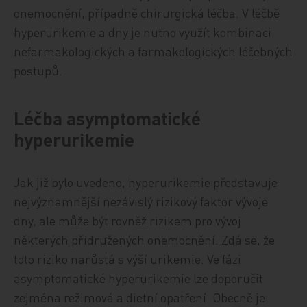
onemocnění, případně chirurgická léčba. V léčbě
hyperurikemie a dny je nutno využít kombinaci
nefarmakologických a farmakologických léčebných
postupů.
Léčba asymptomatické
hyperurikemie
Jak již bylo uvedeno, hyperurikemie představuje
nejvýznamnější nezávislý rizikový faktor vývoje
dny, ale může být rovněž rizikem pro vývoj
některých přidružených onemocnění. Zdá se, že
toto riziko narůstá s výší urikemie. Ve fázi
asymptomatické hyperurikemie lze doporučit
zejména režimová a dietní opatření. Obecně je