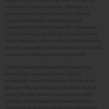
komplexní, včasná a razantní. Důvodem je
zejména vysoká intenzita zánětlivé odpovědi
v prvních 24 hodinách záchvatu spojená
s výraznými klinickými projevy. Při rozhodování
o léčebné strategii by měly být zvažovány faktory,
jako je závažnost a délka trvání akutního dnavého
záchvatu, odpověď na léčbu, celkový zdravotní stav
pacienta a rizikový profil používaných léků.
Z nefarmakologických opatření lze doporučit
klidový režim a aplikace chladu (lokální
kryoterapie) na postižený kloub. Protizánětlivá
léčba by měla být zahájena co nejdříve, ideálně
během 24 hodin od vzniku akutního dnavého
záchvatu. K léčbě akutního dnavého záchvatu
doporučuje ACR použít nesteroidní antiflogistika