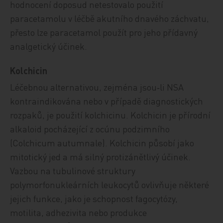
hodnocení doposud netestovalo použití
paracetamolu v léčbě akutního dnavého záchvatu,
přesto lze paracetamol použít pro jeho přídavný
analgetický účinek.
Kolchicin
Léčebnou alternativou, zejména jsou‑li NSA
kontraindikována nebo v případě diagnostických
rozpaků, je použití kolchicinu. Kolchicin je přírodní
alkaloid pocházející z ocúnu podzimního
(Colchicum autumnale). Kolchicin působí jako
mitotický jed a má silný protizánětlivý účinek.
Vazbou na tubulinové struktury
polymorfonukleárních leukocytů ovlivňuje některé
jejich funkce, jako je schopnost fagocytózy,
motilita, adhezivita nebo produkce