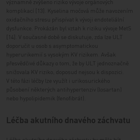
významně zvýšeno riziko vývoje orgánových
komplikací [13]. Kyselina močová může navozením
oxidačního stresu přispívat k vývoji endoteliální
dysfunkce. Prokázán byl vztah k riziku vývoje MetS
[14]. V současné době se diskutuje, zda lze ULT
doporučit u osob s asymptomatickou
hyperurikemií s vysokým KV rizikem. Avšak
přesvědčivé důkazy o tom, že by ULT jednoznačně
snižovala KV riziko, doposud nejsou k dispozici.
V této fázi léčby lze využít i urikosurického
působení některých antihypertenziv (losartan)
nebo hypolipidemik (fenofibrát).
Léčba akutního dnavého záchvatu
Léčba akutního dnavého záchvatu by měla být