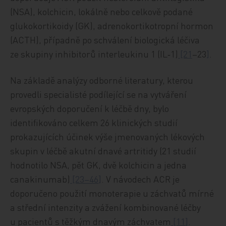
(NSA), kolchicin, lokálně nebo celkově podané
glukokortikoidy (GK), adrenokortikotropní hormon
(ACTH), případně po schválení biologická léčiva
ze skupiny inhibitorů interleukinu 1 (IL‑1)
[21
–23
]
.
Na základě analýzy odborné literatury, kterou
provedli specialisté podílející se na vytváření
evropských doporučení k léčbě dny, bylo
identifikováno celkem 26 klinických studií
prokazujících účinek výše jmenovaných lékových
skupin v léčbě akutní dnavé artritidy (21 studií
hodnotilo NSA, pět GK, dvě kolchicin a jedna
canakinumab)
[23–46
]
. V návodech ACR je
doporučeno použití monoterapie u záchvatů mírné
a střední intenzity a zvážení kombinované léčby
u pacientů s těžkým dnavým záchvatem
[11
]
.