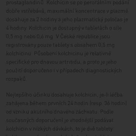
prostaglandinů. Kolchicin se po perorálním podání
dobře vstřebává, maximální koncentrace v plazmě
dosahuje za 2 hodiny a jeho plazmatický poločas je
4 hodiny. Kolchicin je dostupný v tabletách o síle
0,5 mg nebo 0,6 mg. V České republice jsou
registrovány pouze tablety s obsahem 0,5 mg
kolchicinu. Působení kolchicinu je relativně
specifické pro dnavou artritidu, a proto je jeho
použití doporučeno i v případech diagnostických
rozpaků.
Nejlepšího účinku dosahuje kolchicin, je‑li léčba
zahájena během prvních 24 hodin (resp. 36 hodin)
od vzniku akutního dnavého záchvatu. Podle
současných doporučení je vhodnější podávat
kolchicin v nízkých dávkách, to je dvě tablety