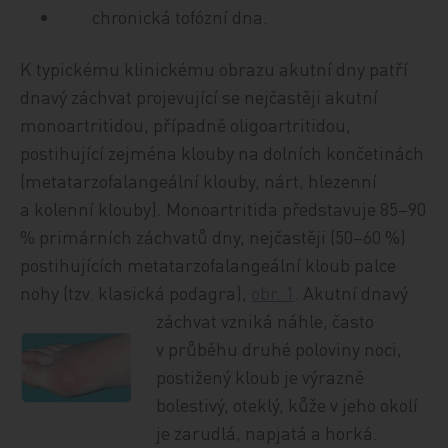
chronická tofózní dna.
K typickému klinickému obrazu akutní dny patří
dnavý záchvat projevující se nejčastěji akutní
monoartritidou, případně oligoartritidou,
postihující zejména klouby na dolních končetinách
(metatarzofalangeální klouby, nárt, hlezenní
a kolenní klouby). Monoartritida představuje 85–90
% primárních záchvatů dny, nejčastěji (50–60 %)
postihujících metatarzofalangeální kloub palce
nohy (tzv. klasická podagra),
obr. 1
. Akutní
dnavý
záchvat vzniká náhle, často
v průběhu druhé poloviny noci,
postižený kloub je výrazně
bolestivý, oteklý, kůže v jeho okolí
je zarudlá, napjatá a horká.