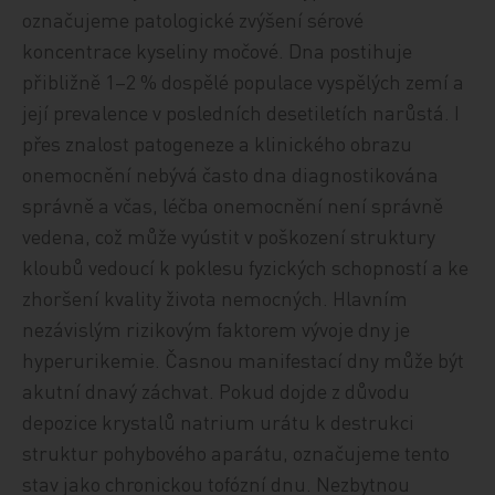
označujeme patologické zvýšení sérové
koncentrace kyseliny močové. Dna postihuje
přibližně 1–2 % dospělé populace vyspělých zemí a
její prevalence v posledních desetiletích narůstá. I
přes znalost patogeneze a klinického obrazu
onemocnění nebývá často dna diagnostikována
správně a včas, léčba onemocnění není správně
vedena, což může vyústit v poškození struktury
kloubů vedoucí k poklesu fyzických schopností a ke
zhoršení kvality života nemocných. Hlavním
nezávislým rizikovým faktorem vývoje dny je
hyperurikemie. Časnou manifestací dny může být
akutní dnavý záchvat. Pokud dojde z důvodu
depozice krystalů natrium urátu k destrukci
struktur pohybového aparátu, označujeme tento
stav jako chronickou tofózní dnu. Nezbytnou