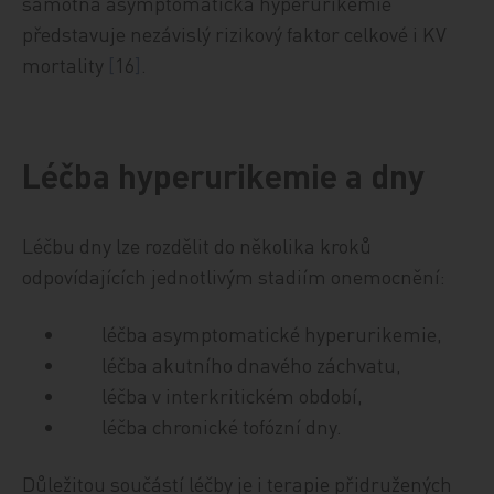
samotná asymptomatická hyperurikemie
představuje nezávislý rizikový faktor celkové i KV
mortality
[
16
]
.
Léčba hyperurikemie a dny
Léčbu dny lze rozdělit do několika kroků
odpovídajících jednotlivým stadiím onemocnění:
léčba asymptomatické hyperurikemie,
léčba akutního dnavého záchvatu,
léčba v interkritickém období,
léčba chronické tofózní dny.
Důležitou součástí léčby je i terapie přidružených