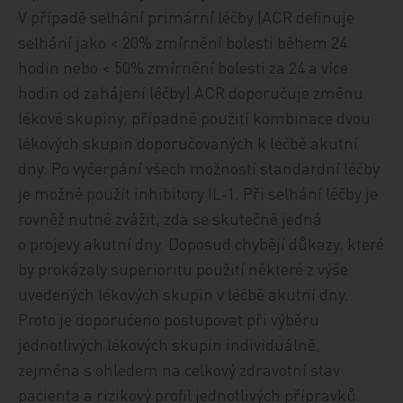
V případě selhání primární léčby (ACR definuje
selhání jako < 20% zmírnění bolesti během 24
hodin nebo < 50% zmírnění bolesti za 24 a více
hodin od zahájení léčby) ACR doporučuje změnu
lékové skupiny, případně použití kombinace dvou
lékových skupin doporučovaných k léčbě akutní
dny. Po vyčerpání všech možností standardní léčby
je možné použít inhibitory IL‑1. Při selhání léčby je
rovněž nutné zvážit, zda se skutečně jedná
o projevy akutní dny. Doposud chybějí důkazy, které
by prokázaly superioritu použití některé z výše
uvedených lékových skupin v léčbě akutní dny.
Proto je doporučeno postupovat při výběru
jednotlivých lékových skupin individuálně,
zejména s ohledem na celkový zdravotní stav
pacienta a rizikový profil jednotlivých přípravků.