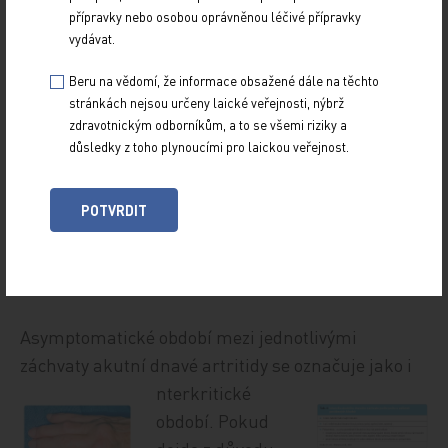
V posledních letech přibývá
přípravky nebo osobou oprávněnou léčivé přípravky
pacientů s tzv. atypickým
vydávat.
průběhem dny. Postiženi bývají
Beru na vědomí, že informace obsažené dále na těchto
často jedinci starší 65 roků,
stránkách nejsou určeny laické veřejnosti, nýbrž
u nichž bývá častěji přítomna
zdravotnickým odborníkům, a to se všemi riziky a
polyartritida postihující zejména drobné klouby
důsledky z toho plynoucími pro laickou veřejnost.
na rukou
obr. 2
. V anamnéze těchto pacientů
nalézáme chronické onemocnění ledvin nebo časté
POTVRDIT
používání diuretik, naopak méně často klasické
rizikové faktory vývoje dny (obezitu, hypertenzi,
dyslipidemii).
Asymptomatické období mezi jednotlivými
záchvaty akutní dnavé artritidy se označuje jako i
nterkr
itické
období. Pokud