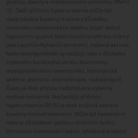
glukózy, obezity a metabolického syndromu (MetS)
[8
]
. Další příčinou hyperurikemie může být
nadprodukce kyseliny močové v důsledku
vrozeného metabolického defektu (např. deficit
hypoxantin‑guanin fosforibosyltransferázy známý
jako Leschův‑Nyhanův syndrom), zvýšená aktivita
fosforibosylpyrofosfát syntetázy) nebo v důsledku
zvýšeného buněčného obratu (karcinomy,
myeloproliferativní onemocnění, hemolytická
anémie, psoriáza, chemoterapie, radioterapie).
Často je však příčina nadprodukce kyseliny
močové neznámá. Nejčastější příčinou
hyperurikemie (90 %) je však snížená exkrece
kyseliny močové ledvinami. Může být hereditární
nebo je důsledkem poklesu renálních funkcí
(chronické onemocnění ledvin, laktátová acidóza)