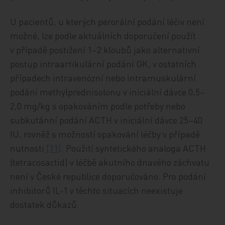
U pacientů, u kterých perorální podání léčiv není
možné, lze podle aktuálních doporučení použít
v případě postižení 1–2 kloubů jako alternativní
postup intraartikulární podání GK, v ostatních
případech intravenózní nebo intramuskulární
podání methylprednisolonu v iniciální dávce 0,5–
2,0 mg/kg s opakováním podle potřeby nebo
subkutánní podání ACTH v iniciální dávce 25–40
IU, rovněž s možností opakování léčby v případě
nutnosti
[11
]
. Použití syntetického analoga ACTH
(tetracosactid) v léčbě akutního dnavého záchvatu
není v České republice doporučováno. Pro podání
inhibitorů IL‑1 v těchto situacích neexistuje
dostatek důkazů.