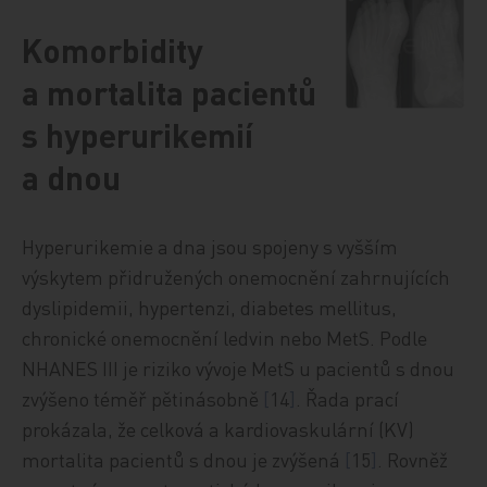
Komorbidity
a mortalita pacientů
s hyperurikemií
a dnou
Hyperurikemie a dna jsou spojeny s vyšším
výskytem přidružených onemocnění zahrnujících
dyslipidemii, hypertenzi, diabetes mellitus,
chronické onemocnění ledvin nebo MetS. Podle
NHANES III je riziko vývoje MetS u pacientů s dnou
zvýšeno téměř pětinásobně
[
14
]
. Řada prací
prokázala, že celková a kardiovaskulární (KV)
mortalita pacientů s dnou je zvýšená
[
15
]
. Rovněž