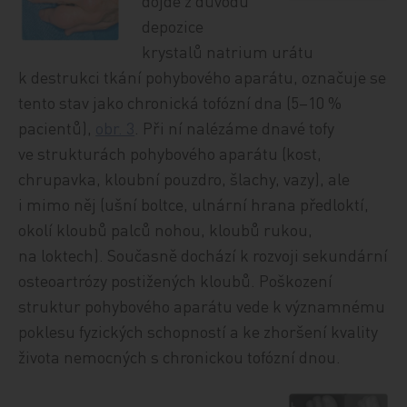
dojde z důvodu
depozice
krystalů natrium urátu
k destrukci tkání pohybového aparátu, označuje se
tento stav jako chronická tofózní dna (5–10 %
pacientů),
obr. 3
. Při ní nalézáme dnavé tofy
ve strukturách pohybového aparátu (kost,
chrupavka, kloubní pouzdro, šlachy, vazy), ale
i mimo něj (ušní boltce, ulnární hrana předloktí,
okolí kloubů palců nohou, kloubů rukou,
na loktech). Současně dochází k rozvoji sekundární
osteoartrózy postižených kloubů. Poškození
struktur pohybového aparátu vede k významnému
poklesu fyzických schopností a ke zhoršení kvality
života nemocných s chronickou tofózní dnou
.