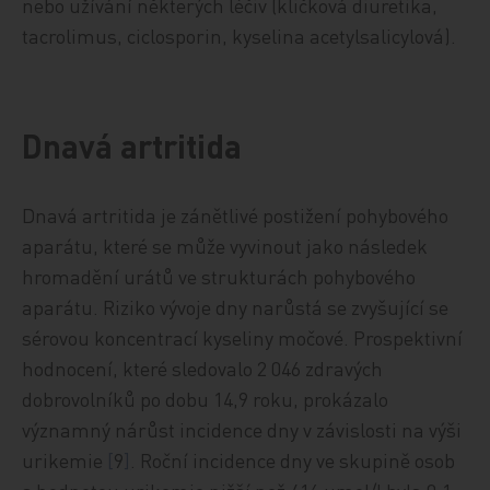
nebo užívání některých léčiv (kličková diuretika,
tacrolimus, ciclosporin, kyselina acetylsalicylová).
Dnavá artritida
Dnavá artritida je zánětlivé postižení pohybového
aparátu, které se může vyvinout jako následek
hromadění urátů ve strukturách pohybového
aparátu. Riziko vývoje dny narůstá se zvyšující se
sérovou koncentrací kyseliny močové. Prospektivní
hodnocení, které sledovalo 2 046 zdravých
dobrovolníků po dobu 14,9 roku, prokázalo
významný nárůst incidence dny v závislosti na výši
urikemie
[
9
]
. Roční incidence dny ve skupině osob