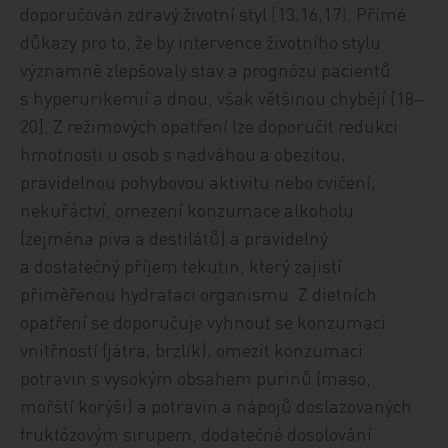
doporučován zdravý životní styl
[
13,16,17
]
. Přímé
důkazy pro to, že by intervence životního stylu
významně zlepšovaly stav a prognózu pacientů
s hyperurikemií a dnou, však většinou chybějí [18–
20]. Z režimových opatření lze doporučit redukci
hmotnosti u osob s nadváhou a obezitou,
pravidelnou pohybovou aktivitu nebo cvičení,
nekuřáctví, omezení konzumace alkoholu
(zejména piva a destilátů) a pravidelný
a dostatečný příjem tekutin, který zajistí
přiměřenou hydrataci organismu. Z dietních
opatření se doporučuje vyhnout se konzumaci
vnitřností (játra, brzlík), omezit konzumaci
potravin s vysokým obsahem purinů (maso,
mořští korýši) a potravin a nápojů doslazovaných
fruktózovým sirupem, dodatečné dosolování