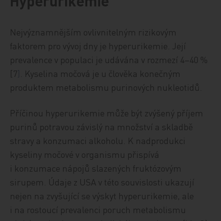
Hyperurikemie
Nejvýznamnějším ovlivnitelným rizikovým
faktorem pro vývoj dny je hyperurikemie. Její
prevalence v populaci je udávána v rozmezí 4–40 %
[7
]
. Kyselina močová je u člověka konečným
produktem metabolismu purinových nukleotidů.
Příčinou hyperurikemie může být zvýšený příjem
purinů potravou závislý na množství a skladbě
stravy a konzumaci alkoholu. K nadprodukci
kyseliny močové v organismu přispívá
i konzumace nápojů slazených fruktózovým
sirupem. Údaje z USA v této souvislosti ukazují
nejen na zvyšující se výskyt hyperurikemie, ale
i na rostoucí prevalenci poruch metabolismu