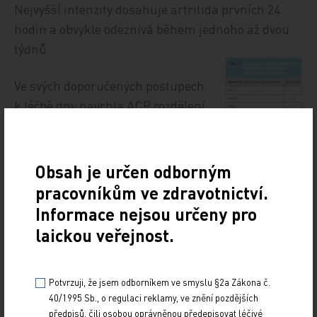
Nejvyšší intenzity dosahuje artritida prvních 24
hodin a obvykle odeznívá během jednoho až dvou
týdnů.
Ve svých doporučených postupech
k léčbě dny navrhla ACR rozdělení
závažnosti akutního dnavého
záchvatu podle bolesti hodnocené
pacientem na vizuální analogové škále (VAS)
Obsah je určen odborným
na mírný, středně těžký a těžký
tab. 2
. Z hlediska
pracovníkům ve zdravotnictví.
časového průběhu doporučuje ACR rozdělit
Informace nejsou určeny pro
jednotlivé fáze dnavého záchvatu na časnou,
laickou veřejnost.
etablovanou a pozdní fázi,
tab. 3
. Dále je možné
akutní dnavý záchvat rozdělit podle počtu
a velikosti postižených kloubů,
tab. 4
.
Potvrzuji, že jsem odborníkem ve smyslu §2a Zákona č.
40/1995 Sb., o regulaci reklamy, ve znění pozdějších
předpisů, čili osobou oprávněnou předepisovat léčivé