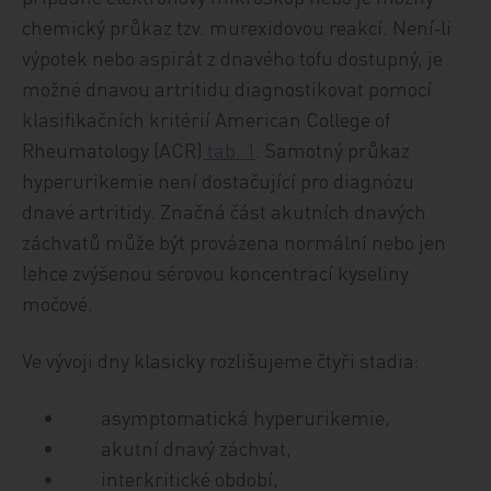
chemický průkaz tzv. murexidovou reakcí. Není‑li
výpotek nebo aspirát z dnavého tofu dostupný, je
možné dnavou artritidu diagnostikovat pomocí
klasifikačních kritérií American College of
Rheumatology (ACR)
tab. 1
. Samotný průkaz
hyperurikemie není dostačující pro diagnózu
dnavé artritidy. Značná část akutních dnavých
záchvatů může být provázena normální nebo jen
lehce zvýšenou sérovou koncentrací kyseliny
močové.
Ve vývoji dny klasicky rozlišujeme čtyři stadia:
asymptomatická hyperurikemie,
akutní dnavý záchvat,
interkritické období,