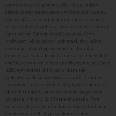
podmínkou pro úspěšnou léčbu dny je snížení
sérové koncentrace kyseliny močové pod hodnotu
360 μmol/l a její dlouhodobé udržení, což umožní
rozpuštění urátových usazenin v tkáních a zabrání
jejich tvorbě. Článek se zabývá současnými
možnostmi léčby jednotlivých stadií dny: léčbou
asymptomatické hyperurikemie, akutního
dnavého záchvatu, léčbou v interkritickém období
a léčbou chronické tofózní dny. Nezbytnou součástí
léčby symptomatické hyperurikemie je i
profylaktická léčba dnavých záchvatů. Zmíněny
jsou rovněž nové možnosti léčby hyperurikemie a
akutního dnavého záchvatu pomocí pegylované
urikázy a inibitoru IL-1β canakinumabu. Text
vychází z aktuálních národních a mezinárodních
doporučení k léčbě hyperurikemie a dny.