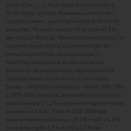
starší 40 let
[1–4
]
. Muži bývají dnou postiženi 4–
9krát častěji než ženy. Prevalence onemocnění
narůstá s věkem, například ve Velké Británii trpí
dnou přes 7 % mužů starších 65 let a téměř 3 %
žen starších 85 let [2]. Některé studie naznačují, že
incidence dny se zvýšila od sedmdesátých let
minulého století více než dvojnásobně
[5
]
.
Například data získaná ze dvou národních
průzkumů zdravotního stavu obyvatelstva USA
(National Health and Nutrition Examination
Survey – NHANES) prováděných v letech 1988–1994
a 2007–2008 prokázala, že prevalence dny v tomto
období stoupla o 1,2 % a prevalence hyperurikemie
dokonce o 3,2 % [6
]
. V letech 2007–2008 byla
hyperurikemie prokázána u 21,1 % mužů a 4,7 %
žen a dnou trpělo 5,9 % mužů a 2,0 % žen.