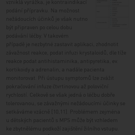
vzniklá vyrážka, je kontraindikací
podání přípravku. Na možnost
nežádoucích účinků je však nutno
být připraven po celou dobu
podávání léčby. V takovém
případě je nezbytné zastavit aplikaci, zhodnotit
závažnost reakce, podat infuzi krystaloidů, dle tíže
reakce podat antihistaminika, antipyretika, ev.
kortikoidy a adrenalin, a nadále pacienta
monitorovat. Při ústupu symptomů lze zvážit
pokračování infuze čtvrtinovou až poloviční
rychlostí. Celkově se však jedná o léčbu dobře
tolerovanou, se závažnými nežádoucími účinky se
setkáváme vzácně [10,11]. Problémem zejména
u dětských pacientů s MPS může být vzhledem
ke zbytnělému podkoží zajištění žilního vstupu.