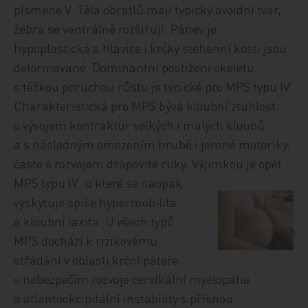
písmene V. Těla obratlů mají typický ovoidní tvar,
žebra se ventrálně rozšiřují. Pánev je
hypoplastická a hlavice i krčky stehenní kosti jsou
deformované. Dominantní postižení skeletu
s těžkou poruchou růstu je typické pro MPS typu IV.
Charakteristická pro MPS bývá kloubní ztuhlost
s vývojem kontraktur velkých i malých kloubů
a s následným omezením hrubé i jemné motoriky,
často s rozvojem drápovité ruky. Výjimkou je opět
MPS typu IV, u které se
naopak
vyskytuje spíše hypermobilita
a kloubní laxita. U všech typů
MPS dochází k rizikovému
střádání v oblasti krční páteře
s nebezpečím rozvoje cervikální myelopatie
a atlantookcipitální instability s přísnou