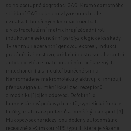
se na postupné degradaci GAG. Kromě samotného
střádání GAG nejenom v lyzosomech, ale
i v dalších buněčných kompartmentech
a v extracelulární matrix hrají zásadní roli
indukované sekundární patofyziologické kaskády.
Ty zahrnují aberantní genovou expresi, indukci
prozánětlivého stavu, oxidačního stresu, aberantní
autofagocytózu s nahromaděním poškozených
mitochondrií a s indukcí buněčné smrti.
Nahromaděné makromolekuly aktivují či inhibují
přenos signálu, mění lokalizaci receptorů
a modifikují jejich odpověď. Defektní je
homeostáza vápníkových iontů, syntetická funkce
buňky, maturace proteinů a buněčný transport [3].
Mukopolysacharidózy jsou děděny autosomálně
recesivně s výjimkou MPS typu II, která je vázána