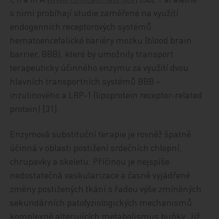
s nimi probíhají studie zaměřené na využití
endogenních receptorových systémů
hematoencefalické bariéry mozku (blood brain
barrier, BBB), které by umožnily transport
terapeuticky účinného enzymu za využití dvou
hlavních transportních systémů BBB –
inzulinového a LRP‑1 (lipoprotein receptor‑related
protein) [31].
Enzymová substituční terapie je rovněž špatně
účinná v oblasti postižení srdečních chlopní,
chrupavky a skeletu. Příčinou je nejspíše
nedostatečná vaskularizace a časně vyjádřené
změny postižených tkání s řadou výše zmíněných
sekundárních patofyziologických mechanismů
komplexně alterujících metabolismus buňky. Již