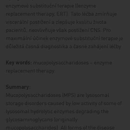
enzymové substituční terapie ((enzyme
replacement therapy, ERT). Tato léčba zmírňuje
viscerální postižení a zlepšuje kvalitu života
pacientů, neovlivňuje však postižení CNS. Pro
maximální účinek enzymové substituční terapie je
důležitá časná diagnostika a časné zahájení léčby.
Key words:
mucopolysaccharidoses – enzyme
replacement therapy.
Summary:
Mucopolysaccharidoses (MPS) are lysosomal
storage disorders caused by low activity of some of
lysosomal hydrolytic enzymes degrading the
glycosaminoglycans (originally
mucopolysaccharides). All forms of the disease