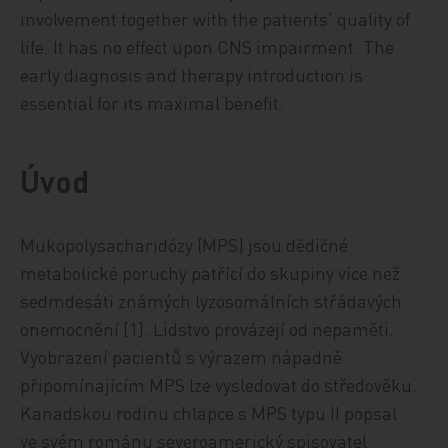
involvement together with the patients‘ quality of
life. It has no effect upon CNS impairment. The
early diagnosis and therapy introduction is
essential for its maximal benefit.
Úvod
Mukopolysacharidózy (MPS) jsou dědičné
metabolické poruchy patřící do skupiny více než
sedmdesáti známých lyzosomálních střádavých
onemocnění [1]. Lidstvo provázejí od nepaměti.
Vyobrazení pacientů s výrazem nápadně
připomínajícím MPS lze vysledovat do středověku.
Kanadskou rodinu chlapce s MPS typu II popsal
ve svém románu severoamerický spisovatel