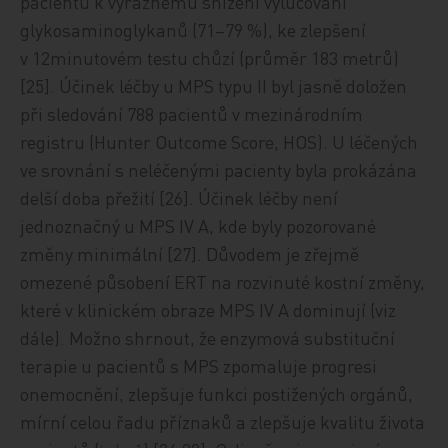
pacientů k výraznému snížení vylučování
glykosaminoglykanů (71–79 %), ke zlepšení
v 12minutovém testu chůzí (průměr 183 metrů)
[25]. Účinek léčby u MPS typu II byl jasně doložen
při sledování 788 pacientů v mezinárodním
registru (Hunter Outcome Score, HOS). U léčených
ve srovnání s neléčenými pacienty byla prokázána
delší doba přežití [26]. Účinek léčby není
jednoznačný u MPS IV A, kde byly pozorované
změny minimální [27]. Důvodem je zřejmě
omezené působení ERT na rozvinuté kostní změny,
které v klinickém obraze MPS IV A dominují (viz
dále). Možno shrnout, že enzymová substituční
terapie u pacientů s MPS zpomaluje progresi
onemocnění, zlepšuje funkci postižených orgánů,
mírní celou řadu příznaků a zlepšuje kvalitu života