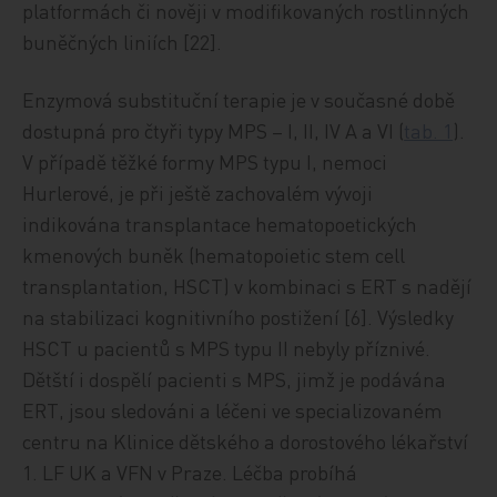
platformách či nověji v modifikovaných rostlinných
buněčných liniích [22].
Enzymová substituční terapie je v současné době
dostupná pro čtyři typy MPS – I, II, IV A a VI (
tab. 1
).
V případě těžké formy MPS typu I, nemoci
Hurlerové, je při ještě zachovalém vývoji
indikována transplantace hematopoetických
kmenových buněk (hematopoietic stem cell
transplantation, HSCT) v kombinaci s ERT s nadějí
na stabilizaci kognitivního postižení [6]. Výsledky
HSCT u pacientů s MPS typu II nebyly příznivé.
Dětští i dospělí pacienti s MPS, jimž je podávána
ERT, jsou sledováni a léčeni ve specializovaném
centru na Klinice dětského a dorostového lékařství
1. LF UK a VFN v Praze. Léčba probíhá