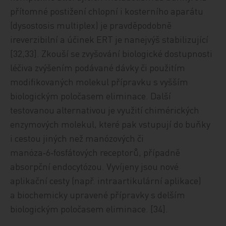
přítomné postižení chlopní i kosterního aparátu
(dysostosis multiplex) je pravděpodobně
ireverzibilní a účinek ERT je nanejvýš stabilizující
[32,33]. Zkouší se zvyšování biologické dostupnosti
léčiva zvýšením podávané dávky či použitím
modifikovaných molekul přípravku s vyšším
biologickým poločasem eliminace. Další
testovanou alternativou je využití chimérických
enzymových molekul, které pak vstupují do buňky
i cestou jiných než manózových či
manóza‑6‑fosfátových receptorů, případně
absorpční endocytózou. Vyvíjeny jsou nové
aplikační cesty (např. intraartikulární aplikace)
a biochemicky upravené přípravky s delším
biologickým poločasem eliminace. [34].