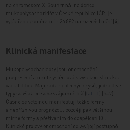
na chromosom X. Souhrnná incidence
mukopolysacharidóz v České republice (ČR) je
vyjádřena poměrem 1 : 26 882 narozených dětí [4].
Klinická manifestace
Mukopolysacharidózy jsou onemocnění
progresivní a multisystémová s vysokou klinickou
variabilitou. Mají řadu společných rysů, jednotlivé
typy se však od sebe vzájemně liší (
tab. 1
) [5–7].
Časně se většinou manifestují těžké formy
s nepříznivou prognózou, později pak většinou
mírné formy s přežíváním do dospělosti [8].
Klinické projevy onemocnění se vyvíjejí postupně