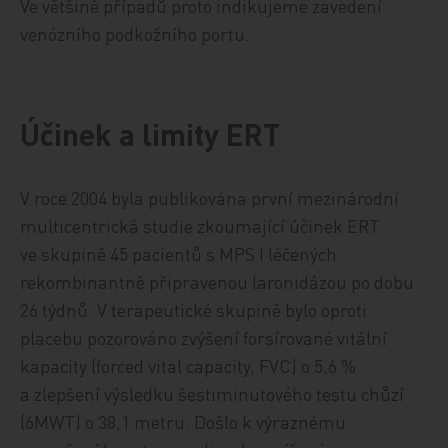
Ve většině případů proto indikujeme zavedení
venózního podkožního portu.
Účinek a limity ERT
V roce 2004 byla publikována první mezinárodní
multicentrická studie zkoumající účinek ERT
ve skupině 45 pacientů s MPS I léčených
rekombinantně připravenou laronidázou po dobu
26 týdnů. V terapeutické skupině bylo oproti
placebu pozorováno zvýšení forsírované vitální
kapacity (forced vital capacity, FVC) o 5,6 %
a zlepšení výsledku šestiminutového testu chůzí
(6MWT) o 38,1 metru. Došlo k výraznému