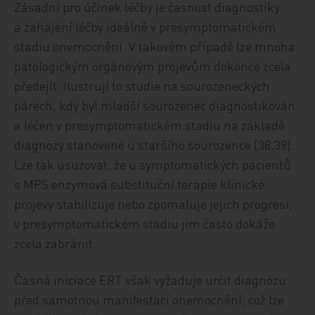
Zásadní pro účinek léčby je časnost diagnostiky
a zahájení léčby ideálně v presymptomatickém
stadiu onemocnění. V takovém případě lze mnoha
patologickým orgánovým projevům dokonce zcela
předejít. Ilustrují to studie na sourozeneckých
párech, kdy byl mladší sourozenec diagnostikován
a léčen v presymptomatickém stadiu na základě
diagnózy stanovené u staršího sourozence [38,39].
Lze tak usuzovat, že u symptomatických pacientů
s MPS enzymová substituční terapie klinické
projevy stabilizuje nebo zpomaluje jejich progresi,
v presymptomatickém stadiu jim často dokáže
zcela zabránit.
Časná iniciace ERT však vyžaduje určit diagnózu
před samotnou manifestací onemocnění, což lze