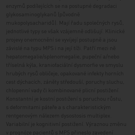
enzymů podílejících se na postupné degradaci
glykosaminoglykanů (původně
mukopolysacharidů). Mají řadu společných rysů,
jednotlivé typy se však vzájemně odlišují. Klinické
projevy onemocnění se vyvíjejí postupně a jsou
závislé na typu MPS i na její tíži. Patří mezi ně
hepatomegalie/splenomegalie, pupeční a/nebo
tříselná kýla, kraniofaciální dysmorfie ve smyslu
hrubých rysů obličeje, opakované infekty horních
cest dýchacích, záněty středouší, poruchy sluchu,
chlopenní vady či kombinované plicní postižení.
Konstantní je kostní postižení s poruchou růstu,
s deformitami páteře a s charakteristickým
rentgenovým nálezem dysostosis multiplex.
Variabilní je kognitivní postižení. Výraznou změnu
v prognóze pacientů s MPS přineslo zavedení