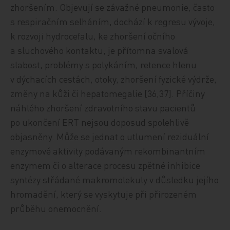
zhoršením. Objevují se závažné pneumonie, často
s respiračním selháním, dochází k regresu vývoje,
k rozvoji hydrocefalu, ke zhoršení očního
a sluchového kontaktu, je přítomna svalová
slabost, problémy s polykáním, retence hlenu
v dýchacích cestách, otoky, zhoršení fyzické výdrže,
změny na kůži či hepatomegalie [36,37]. Příčiny
náhlého zhoršení zdravotního stavu pacientů
po ukončení ERT nejsou doposud spolehlivě
objasněny. Může se jednat o utlumení reziduální
enzymové aktivity podávaným rekombinantním
enzymem či o alterace procesu zpětné inhibice
syntézy střádané makromolekuly v důsledku jejího
hromadění, který se vyskytuje při přirozeném
průběhu onemocnění.