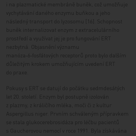
i na plazmatické membráně buněk, což umožňuje
vychytávání daného enzymu buňkou a jeho
následný transport do lyzosomu [16]. Schopnost
buněk internalizovat enzym z extracelulárního
prostředí a využívat jej je pro fungování ERT
nezbytná. Objasnění významu
manóza‑6‑fosfátových receptorů proto bylo dalším
důležitým krokem umožňujícím uvedení ERT
do praxe.
Pokusy s ERT se datují do počátku sedmdesátých
let 20. století. Enzym byl postupně izolován
z plazmy, z králičího mléka, moči či z kultur
Aspergillus niger. Prvním schváleným přípravkem
se stala glukocerebrosidáza pro léčbu pacientů
s Gaucherovou nemocí v roce 1991. Byla získávána