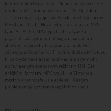
kontraindikací výrazného záklonu hlavy s rizikem
náhlé smrti zejména při intubaci [9]. Opoždění
a často i regres vývoje jsou typické pro těžké formy
MPS typu I, II a III. Nevyskytuje se naopak u MPS
typu IV a VI. Pro MPS typu II a III je typická
psychiatrická symptomatologie s poruchami
chování (hyperaktivita, agresivita, afektivní
záchvaty, střídání emocí). Rodinu dítěte s MPS typu
III pak vyčerpává absence cirkadiánní rytmicity
s převráceným spánkovým režimem [10]. Děti
s těžkými formami MPS typu I, II a VI mohou
rozvinout hydrocefalus a epilepsii. Častým
problémem je syndrom karpálního tunelu.