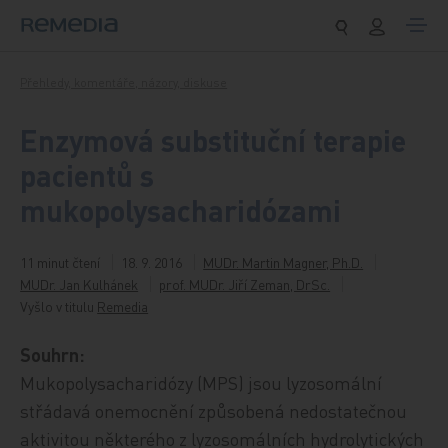
Přeskočit na obsah
Přehledy, komentáře, názory, diskuse
Enzymová substituční terapie
pacientů s
mukopolysacharidózami
11 minut čtení
18. 9. 2016
MUDr. Martin Magner, Ph.D.
MUDr. Jan Kulhánek
prof. MUDr. Jiří Zeman, DrSc.
Vyšlo v titulu
Remedia
Souhrn:
Mukopolysacharidózy (MPS) jsou lyzosomální
střádavá onemocnění způsobená nedostatečnou
aktivitou některého z lyzosomálních hydrolytických