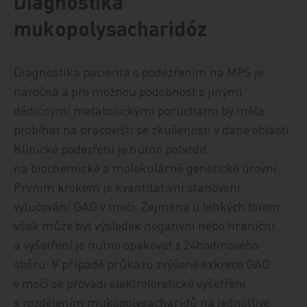
Diagnostika
mukopolysacharidóz
Diagnostika pacienta s podezřením na MPS je
náročná a pro možnou podobnost s jinými
dědičnými metabolickými poruchami by měla
probíhat na pracovišti se zkušeností v dané oblasti.
Klinické podezření je nutno potvrdit
na biochemické a molekulárně genetické úrovni.
Prvním krokem je kvantitativní stanovení
vylučování GAG v moči. Zejména u lehkých forem
však může být výsledek negativní nebo hraniční
a vyšetření je nutno opakovat z 24hodinového
sběru. V případě průkazu zvýšené exkrece GAG
v moči se provádí elektroforetické vyšetření
s rozdělením mukopolysacharidů na jednotlivé