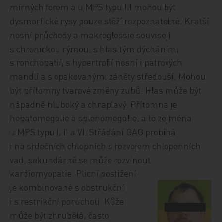
mírných forem a u MPS typu III mohou být
dysmorfické rysy pouze stěží rozpoznatelné. Kratší
nosní průchody a makroglossie souvisejí
s chronickou rýmou, s hlasitým dýcháním,
s ronchopatií, s hypertrofií nosní i patrových
mandlí a s opakovanými záněty středouší. Mohou
být přítomny tvarové změny zubů. Hlas může být
nápadně hluboký a chraplavý. Přítomna je
hepatomegalie a splenomegalie, a to zejména
u MPS typu I, II a VI. Střádání GAG probíhá
i na srdečních chlopních s rozvojem chlopenních
vad, sekundárně se může rozvinout
kardiomyopatie. Plicní postižení
je kombinované s obstrukční
i s restrikční poruchou. Kůže
může být zhrubělá, často