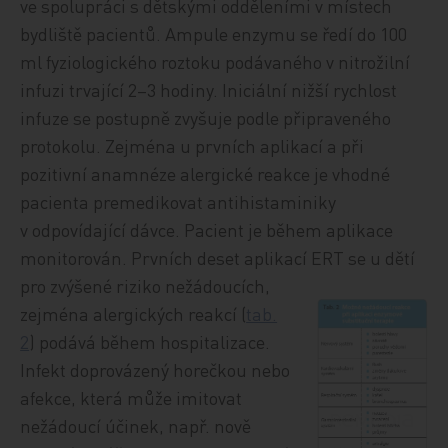
ve spolupráci s dětskými odděleními v místech
bydliště pacientů. Ampule enzymu se ředí do 100
ml fyziologického roztoku podávaného v nitrožilní
infuzi trvající 2–3 hodiny. Iniciální nižší rychlost
infuze se postupně zvyšuje podle připraveného
protokolu. Zejména u prvních aplikací a při
pozitivní anamnéze alergické reakce je vhodné
pacienta premedikovat antihistaminiky
v odpovídající dávce. Pacient je během aplikace
monitorován. Prvních deset aplikací ERT se u dětí
pro zvýšené riziko
nežádoucích,
zejména alergických reakcí (
tab.
2
) podává během hospitalizace.
Infekt doprovázený horečkou nebo
afekce, která může imitovat
nežádoucí účinek, např. nově