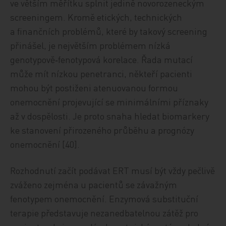
ve větším měřítku splnit jedině novorozeneckým
screeningem. Kromě etických, technických
a finančních problémů, které by takový screening
přinášel, je největším problémem nízká
genotypově‑fenotypová korelace. Řada mutací
může mít nízkou penetranci, někteří pacienti
mohou být postiženi atenuovanou formou
onemocnění projevující se minimálními příznaky
až v dospělosti. Je proto snaha hledat biomarkery
ke stanovení přirozeného průběhu a prognózy
onemocnění [40].
Rozhodnutí začít podávat ERT musí být vždy pečlivě
zváženo zejména u pacientů se závažným
fenotypem onemocnění. Enzymová substituční
terapie představuje nezanedbatelnou zátěž pro