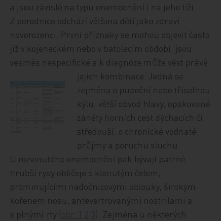
a jsou závislé na typu onemocnění i na jeho tíži.
Z porodnice odchází většina dětí jako zdraví
novorozenci. První příznaky se mohou objevit často
již v kojeneckém nebo v batolecím období, jsou
vesměs nespecifické a k diagnóze může vést právě
jejich kombinace. Jedná se
zejména o pupeční nebo tříselnou
kýlu, větší obvod hlavy, opakované
záněty horních cest dýchacích či
středouší, o chronické vodnaté
průjmy a poruchu sluchu.
U rozvinutého onemocnění pak bývají patrné
hrubší rysy obličeje s klenutým čelem,
prominujícími nadočnicovými oblouky, širokým
kořenem nosu, antevertrovanými nostrilami a
s plnými rty (
obr. 1
2
3
). Zejména u některých