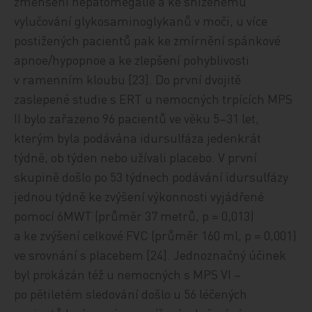
zmenšení hepatomegalie a ke sníženému
vylučování glykosaminoglykanů v moči, u více
postižených pacientů pak ke zmírnění spánkové
apnoe/hypopnoe a ke zlepšení pohyblivosti
v ramenním kloubu [23]. Do první dvojitě
zaslepené studie s ERT u nemocných trpících MPS
II bylo zařazeno 96 pacientů ve věku 5–31 let,
kterým byla podávána idursulfáza jedenkrát
týdně, ob týden nebo užívali placebo. V první
skupině došlo po 53 týdnech podávání idursulfázy
jednou týdně ke zvýšení výkonnosti vyjádřené
pomocí 6MWT (průměr 37 metrů, p = 0,013)
a ke zvýšení celkové FVC (průměr 160 ml, p = 0,001)
ve srovnání s placebem [24]. Jednoznačný účinek
byl prokázán též u nemocných s MPS VI –
po pětiletém sledování došlo u 56 léčených