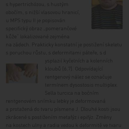
s hypertrichózou, s hustým
obočím, s nižší vlasovou hranicí,
u MPS typu II je popisován
specifický obraz „pomerančové
kůže“ lokalizované zejména
na zádech. Prakticky konstatní je postižení skeletu
s poruchou růstu, s deformitami páteře, s d
ysplazií kyčelních a kolenních
kloubů [6,7]. Odpovídající
rentgenový nález se označuje
termínem dysostosis multiplex.
Sella turcica na bočním
rentgenovém snímku lebky je deformovaná
a protažená do tvaru písmene J. Dlouhé kosti jsou
zkrácené s postižením metafýz i epifýz. Změny
na kostech ulny a radia vedou k deformitě ve tvaru