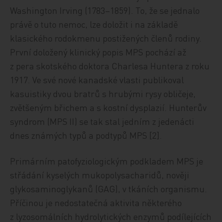
Washington Irving (1783–1859). To, že se jednalo
právě o tuto nemoc, lze doložit i na základě
klasického rodokmenu postižených členů rodiny.
První doložený klinický popis MPS pochází až
z pera skotského doktora Charlesa Huntera z roku
1917. Ve své nové kanadské vlasti publikoval
kasuistiky dvou bratrů s hrubými rysy obličeje,
zvětšeným břichem a s kostní dysplazií. Hunterův
syndrom (MPS II) se tak stal jedním z jedenácti
dnes známých typů a podtypů MPS [2].
Primárním patofyziologickým podkladem MPS je
střádání kyselých mukopolysacharidů, nověji
glykosaminoglykanů (GAG), v tkáních organismu.
Příčinou je nedostatečná aktivita některého
z lyzosomálních hydrolytických enzymů podílejících