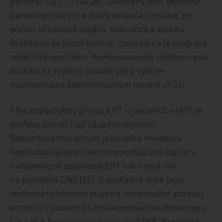
pacientů (
tab. 1
) [24,28]. Ovlivněny jsou zejména
parenchymatózní a dobře vaskularizované, pro
enzym přístupné orgány, tedy játra a slezina.
Stabilizují se plicní funkce, zpomalena je progrese
srdečního postižení. Kombinovaným účinkem pak
dochází ke zvýšení svalové síly a výdrže
monitorované šestiminutovým testem chůzí.
Přes nepochybný přínos ERT u pacientů s MPS je
potřeba zmínit i její zásadní omezení.
Rekombinantní enzym jako velká molekula
nepřestupuje přes hematoencefalickou bariéru.
Intravenózně podávaná ERT tak nemá vliv
na postižení CNS [29]. V současné době jsou
realizovány klinické studie s intratekální aplikací
enzymu u pacientů s mukopolysacharidózou typu
I, II a III A (
www.clinicaltrials.gov
) [30]. Paralelně