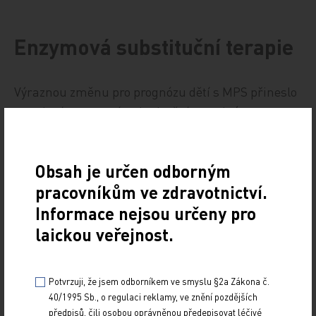
Enzymová substituční terapie
Výraznou změnu pro prognózu dětí s MPS přineslo
zavedení enzymové substituční terapie (enzyme
replacement therapy, ERT). První myšlenky
náhrady deficitního enzymu funkčním proteinem
Obsah je určen odborným
se objevily záhy po pochopení podstaty střádavých
pracovníkům ve zdravotnictví.
onemocnění v šedesátých letech minulého století
[12,13]. Klíčovým pro další vývoj byl náhodný objev
Informace nejsou určeny pro
tzv. cross‑correction fenoménu. V americké
laickou veřejnost.
laboratoři profesorky Elizabeth F. Neufeldové došlo
nedopatřením ke smíchání buněčných kultur
Potvrzuji, že jsem odborníkem ve smyslu §2a Zákona č.
fibroblastů pacientů s Hunterovým a Hurlerové
40/1995 Sb., o regulaci reklamy, ve znění pozdějších
syndromem (MPS typu I a II). Známky
předpisů, čili osobou oprávněnou předepisovat léčivé