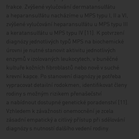
frakce. Zvýšené vylučování dermatansulfátu
a heparansulfátu nacházíme u MPS typu I, II a VI,
zvýšené vylučování heparansulfátu u MPS typu III
a keratansulfátu u MPS typu IV [11]. K potvrzení
diagnózy jednotlivých typů MPS na biochemické
úrovni je nutné stanovit aktivitu jednotlivých
enzymů v izolovaných leukocytech, v buněčné
kultuře kožních fibroblastů nebo nově v suché
krevní kapce. Po stanovení diagnózy je potřeba
vypracovat detailní rodokmen, identifikovat členy
rodiny s možným rizikem přenašečství
a nabídnout dostupné genetické poradenství [11].
Vzhledem k závažnosti onemocnění je zcela
zásadní empatický a citlivý přístup při sdělování
diagnózy s nutností dalšího vedení rodiny.