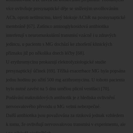
více ovlivňuje presynaptické děje se sníženým uvolňováním
ACh, oproti netilmicinu, který blokuje AChR na postsynaptické
membráně [67]. Zatímco aminoglykosidová antibiotika
interferují s neuromuskulární transmisí vzácně i u zdravých
jedincu, u pacientu s MG dochází ke zhoršení klinických
příznaku již po několika dnech léčby [68].
U erythromycinu prokazují elektrofyziologické studie
presynaptický účinek [69]. Těžká exacerbace MG byla popsána
jednu hodinu po užití 500 mg azithromycinu. U tohoto pacienta
bylo nutné zavést na 5 dnu umělou plicní ventilaci [70].
Podávání makrolidových antibiotik je z hlediska ovlivnění
nervosvalového převodu u MG velmi nebezpečné.
Další antibiotika jsou považována za riziková jednak vzhledem
k tomu, že ovlivňují nervosvalovou transmisi v experimentu, ale