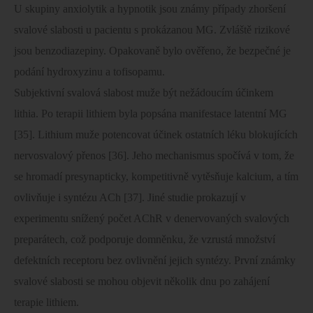
U skupiny anxiolytik a hypnotik jsou známy případy zhoršení
svalové slabosti u pacientu s prokázanou MG. Zvláště rizikové
jsou benzodiazepiny. Opakovaně bylo ověřeno, že bezpečné je
podání hydroxyzinu a tofisopamu.
Subjektivní svalová slabost muže být nežádoucím účinkem
lithia. Po terapii lithiem byla popsána manifestace latentní MG
[35]. Lithium muže potencovat účinek ostatních léku blokujících
nervosvalový přenos [36]. Jeho mechanismus spočívá v tom, že
se hromadí presynapticky, kompetitivně vytěsňuje kalcium, a tím
ovlivňuje i syntézu ACh [37]. Jiné studie prokazují v
experimentu snížený počet AChR v denervovaných svalových
preparátech, což podporuje domněnku, že vzrustá množství
defektních receptoru bez ovlivnění jejich syntézy. První známky
svalové slabosti se mohou objevit několik dnu po zahájení
terapie lithiem.