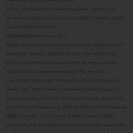
ovlivněním nervosvalového přenosu
Léčiva, která ovlivňují nervosvalový přenos, mohou svým
pusobením manifestovat dosud latentní MG, či mnohem častěji
mohou zhoršit příznaky již
diagnostikovaného onemocnění.
Možné zhoršení klinických příznaku závisí na aktuálním stavu
konkrétního pacienta, záleží též na míře rizika určitého typu
léčiva. Zatímco některá farmaka mohou akcentovat známky
klinické slabosti a unavitelnosti téměř vždy, jiná jen za
výjimečných situací, např. při souběhu s jinými provokujícími
činiteli, např. infekcí, stresem, hormonální poruchou apod. U
pacienta stabilizovaného, bez klinických příznaku onemocnění,
je menší pravděpodobnost, že podáním rizikových léku dojde ke
zhoršení choroby. I když existují poměrně bohaté literární
zkušenosti, znalost pruběhu choroby u konkrétního nemocného