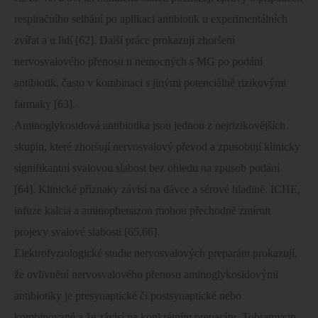
respiračního selhání po aplikaci antibiotik u experimentálních
zvířat a u lidí [62]. Další práce prokazují zhoršení
nervosvalového přenosu u nemocných s MG po podání
antibiotik, často v kombinaci s jinými potenciálně rizikovými
farmaky [63].
Aminoglykosidová antibiotika jsou jednou z nejrizikovějších
skupin, které zhoršují nervosvalový převod a zpusobují klinicky
signifikantní svalovou slabost bez ohledu na zpusob podání
[64]. Klinické příznaky závisí na dávce a sérové hladině. ICHE,
infuze kalcia a aminophenazon mohou přechodně zmírnit
projevy svalové slabosti [65,66].
Elektrofyziologické studie nervosvalových preparátu prokazují,
že ovlivnění nervosvalového přenosu aminoglykosidovými
antibiotiky je presynaptické či postsynaptické nebo
kombinované a že závisí na konkrétním preparátu. Tobramycin