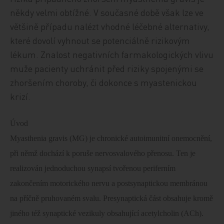
někdy velmi obtížné. V současné době však lze ve
většině případu nalézt vhodné léčebné alternativy,
které dovolí vyhnout se potenciálně rizikovým
lékum. Znalost negativních farmakologických vlivu
muže pacienty uchránit před riziky spojenými se
zhoršením choroby, či dokonce s myastenickou
krizí.
Úvod
Myasthenia gravis (MG) je chronické autoimunitní onemocnění,
při němž dochází k poruše nervosvalového přenosu. Ten je
realizován jednoduchou synapsí tvořenou periferním
zakončením motorického nervu a postsynaptickou membránou
na příčně pruhovaném svalu. Presynaptická část obsahuje kromě
jiného též synaptické vezikuly obsahující acetylcholin (ACh).