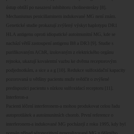
ústup obtíží po nasazení inhibitoru cholinesterázy [8].
Mechanismus penicillaminem indukované MG není znám.
Genetické studie prokazují zvýšený výskyt haplotypu DR1
HLA antigenu oproti idiopatické autoimunitní MG, kde se
nachází větší zastoupení antigenu B8 a DR3 [9]. Studie s
purifikovaným AChR, izolovaným z elektrického orgánu
rejnoka, ukazují kovalentní vazbu ke dvěma receptorovým
podjednotkám, a sice a a g [10]. Redukce sulfoxidační kapacity
pozorovaná u většiny pacientu muže svědčit o zvýšené
predispozici pacientu s nízkou sulfoxidací receptoru [11].
Interferon-a
Pacienti léčení interferonem-a mohou produkovat celou řadu
autoprotilátek a autoimunitních chorob. První reference o
interferonem-a indukované MG pocházejí z roku 1995, kdy byl
popsán případ séropozitivní generalizované MG u 66letého