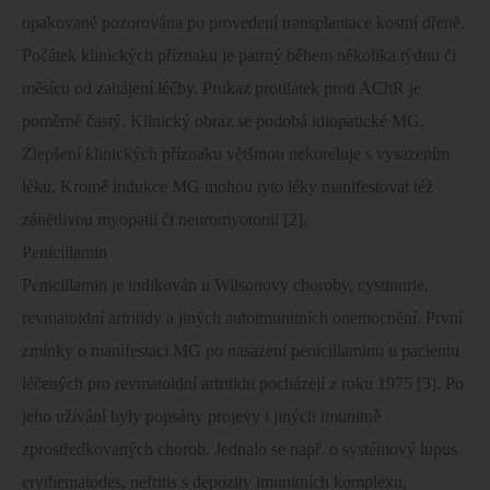
opakovaně pozorována po provedení transplantace kostní dřeně.
Počátek klinických příznaku je patrný během několika týdnu či
měsícu od zahájení léčby. Prukaz protilátek proti AChR je
poměrně častý. Klinický obraz se podobá idiopatické MG.
Zlepšení klinických příznaku většinou nekoreluje s vysazením
léku. Kromě indukce MG mohou tyto léky manifestovat též
zánětlivou myopatii či neuromyotonii [2].
Penicillamin
Penicillamin je indikován u Wilsonovy choroby, cystinurie,
revmatoidní artritidy a jiných autoimunitních onemocnění. První
zmínky o manifestaci MG po nasazení penicillaminu u pacientu
léčených pro revmatoidní artritidu pocházejí z roku 1975 [3]. Po
jeho užívání byly popsány projevy i jiných imunitně
zprostředkovaných chorob. Jednalo se např. o systémový lupus
erythematodes, nefritis s depozity imunitních komplexu,