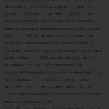
muže, u kterého se projevily první příznaky onemocnění
6 měsícu po zahájení terapie pro leukémii [12]. Sami jsme
pozorovali manifestaci generalizované MG s fulminantním
pruběhem po nasazení interferonu-a u pacienta s idiopatickou
polyglobulií. Další případy byly referovány u nemocných
během léčby interferonem-a pro maligní onemocnění [13].
Generalizovaná MG se muže objevit i při terapii interferonem-a
pro hepatitidu C, i když byly popsány případy asociace MG s
hepatitidou C nezávisle na léčbě interferonem [14].
Exprese interferonu-g na motorické ploténce transgenních myší
navodí abnormální humorální reakci na postsynaptické
membráně a zpusobí generalizovanou svalovou slabost s
abnormálním nervosvalovým přenosem a zlepšením po podání
inhibitoru cholinesterázy [15].
Ojedinělé pozorování indukce MG bylo popsáno v souvislosti s