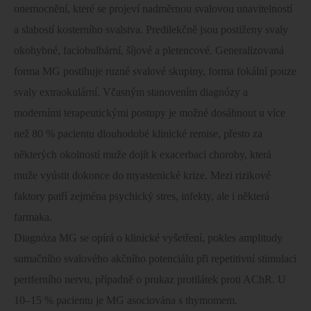
onemocnění, které se projeví nadměrnou svalovou unavitelností
a slabostí kosterního svalstva. Predilekčně jsou postiženy svaly
okohybné, faciobulbární, šíjové a pletencové. Generalizovaná
forma MG postihuje ruzné svalové skupiny, forma fokální pouze
svaly extraokulární. Včasným stanovením diagnózy a
moderními terapeutickými postupy je možné dosáhnout u více
než 80 % pacientu dlouhodobé klinické remise, přesto za
některých okolností muže dojít k exacerbaci choroby, která
muže vyústit dokonce do myastenické krize. Mezi rizikové
faktory patří zejména psychický stres, infekty, ale i některá
farmaka.
Diagnóza MG se opírá o klinické vyšetření, pokles amplitudy
sumačního svalového akčního potenciálu při repetitivní stimulaci
periferního nervu, případně o prukaz protilátek proti AChR. U
10–15 % pacientu je MG asociována s thymomem.