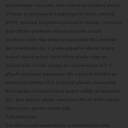
polyneuropatie a myopatie, muže ovlivnit nervosvalový přenos.
Účinkuje na presynaptické i postsynaptické úrovni, redukuje
MEPP, zpusobuje kompetitivní postjunkční blokádu. Chlorochin
muže přímým pusobením ovlivnit excitabilitu svalové
membrány, muže však indukovat autoimunitní MG, podobně
jako penicillamin [46]. V prvním případě se klinické projevy
svalové slabosti mohou objevit během prvního týdne po
zahájení léčby a rychle ustupují po vysazení terapie [47]. V
případě indukované autoimunitní MG u pacientu léčených pro
revmatoidní artritidu a SLE se klinické příznaky onemocnění,
fyziologické a imunopatologické projevy nelišily od idiopatické
MG. Byly popsány případy manifestace MG při delším užívání
chlorochinu v prevenci malárie [48].
Anticholinergika
Tato léčiva pusobí antagonisticky na muskarinových nebo