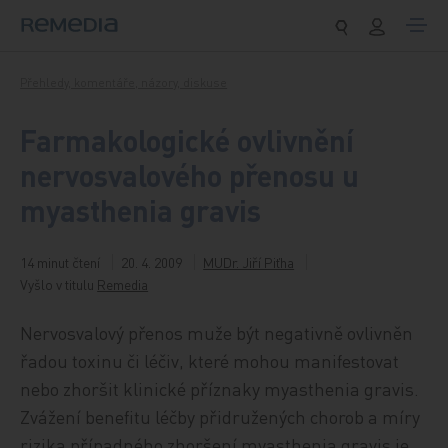
Přeskočit na obsah
Přehledy, komentáře, názory, diskuse
Farmakologické ovlivnění
nervosvalového přenosu u
myasthenia gravis
14 minut čtení
20. 4. 2009
MUDr. Jiří Piťha
Vyšlo v titulu
Remedia
Nervosvalový přenos muže být negativně ovlivněn
řadou toxinu či léčiv, které mohou manifestovat
nebo zhoršit klinické příznaky myasthenia gravis.
Zvážení benefitu léčby přidružených chorob a míry
rizika případného zhoršení myasthenia gravis je