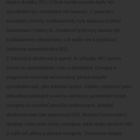
depleci draslíku [81]. Účinek kortikosteroidu muže být
zprostředkován i imunitními mechanismy. U pacientu s
exacerbací choroby kortikosteroidy byla nalezena zvýšená
transformace lymfocytu. Areaktivní lymfocyty mohou být
kortikosteroidy eliminovány, což muže vést k proliferaci
lymfocytu autoreaktivních [82].
Z klinických zkušeností je patrné, že příznaky MG mohou
záviset na menstruačním cyklu a těhotenství. Estrogen a
progesteron ovlivňují nervosvalový přenos nejspíše
zprostředkovaně, přes imunitní systém. Zatímco historické práce
zdurazňují narustající svalovou slabost po parenterální terapii
estrogeny či zavedení perorální antikoncepce, aktuální
zkušenosti tento fakt nepotvrzují [83]. Moderní kontraceptiva
obsahují velmi nízké dávky estrogenu, takže riziko zhoršení MG
je nižší než přínos podávání estrogenu. Testosteron naopak