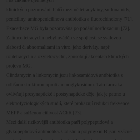
i na základě ojedinělých
klinických pozorování. Patří mezi ně tetracykliny, sulfonamidy,
peniciliny, aminopenicilinová antibiotika a fluorochinolony [71].
Exacerbace MG byla pozorována po podání norfloxacinu [72].
Zatímco tetracyclin nebyl uváděn ve spojitosti se svalovou
slabostí či abnormalitami in vitro, jeho deriváty, např.
rolitetracyclin a oxytetracyclin, zpusobují akcentaci klinických
projevu MG.
Clindamycin a linkomycin jsou linkosamidová antibiotika s
odlišnou strukturou oproti aminoglykosidum. Tato farmaka
ovlivňují presynaptické i postsynaptické děje, jak je patrno u
elektrofyziologických studií, které prokazují redukci frekvence
MEPP a sníženou citlivost AChR [73].
Mezi další rizikovější antibiotika patří polypeptidová a
glykopeptidová antibiotika. Colistin a polymyxin B jsou vzácně