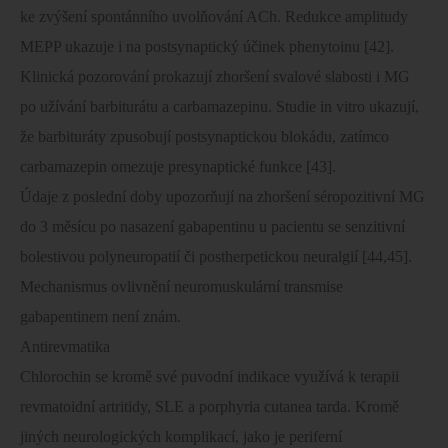
ke zvýšení spontánního uvolňování ACh. Redukce amplitudy
MEPP ukazuje i na postsynaptický účinek phenytoinu [42].
Klinická pozorování prokazují zhoršení svalové slabosti i MG
po užívání barbiturátu a carbamazepinu. Studie in vitro ukazují,
že barbituráty zpusobují postsynaptickou blokádu, zatímco
carbamazepin omezuje presynaptické funkce [43].
Údaje z poslední doby upozorňují na zhoršení séropozitivní MG
do 3 měsícu po nasazení gabapentinu u pacientu se senzitivní
bolestivou polyneuropatií či postherpetickou neuralgií [44,45].
Mechanismus ovlivnění neuromuskulární transmise
gabapentinem není znám.
Antirevmatika
Chlorochin se kromě své puvodní indikace využívá k terapii
revmatoidní artritidy, SLE a porphyria cutanea tarda. Kromě
jiných neurologických komplikací, jako je periferní