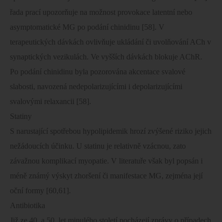
řada prací upozorňuje na možnost provokace latentní nebo
asymptomatické MG po podání chinidinu [58]. V
terapeutických dávkách ovlivňuje ukládání či uvolňování ACh v
synaptických vezikulách. Ve vyšších dávkách blokuje AChR.
Po podání chinidinu byla pozorována akcentace svalové
slabosti, navozená nedepolarizujícími i depolarizujícími
svalovými relaxancii [58].
Statiny
S narustající spotřebou hypolipidemik hrozí zvýšené riziko jejich
nežádoucích účinku. U statinu je relativně vzácnou, zato
závažnou komplikací myopatie. V literatuře však byl popsán i
méně známý výskyt zhoršení či manifestace MG, zejména její
oční formy [60,61].
Antibiotika
Již ze 40. a 50. let minulého století pocházejí zprávy o případech