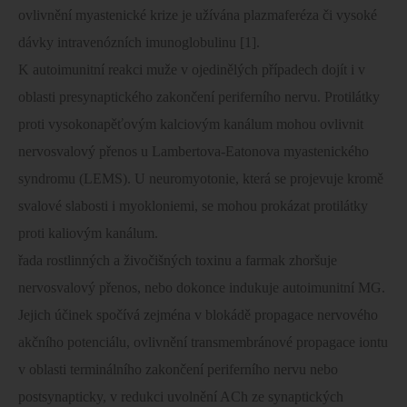
ovlivnění myastenické krize je užívána plazmaferéza či vysoké
dávky intravenózních imunoglobulinu [1].
K autoimunitní reakci muže v ojedinělých případech dojít i v
oblasti presynaptického zakončení periferního nervu. Protilátky
proti vysokonapěťovým kalciovým kanálum mohou ovlivnit
nervosvalový přenos u Lambertova-Eatonova myastenického
syndromu (LEMS). U neuromyotonie, která se projevuje kromě
svalové slabosti i myokloniemi, se mohou prokázat protilátky
proti kaliovým kanálum.
řada rostlinných a živočišných toxinu a farmak zhoršuje
nervosvalový přenos, nebo dokonce indukuje autoimunitní MG.
Jejich účinek spočívá zejména v blokádě propagace nervového
akčního potenciálu, ovlivnění transmembránové propagace iontu
v oblasti terminálního zakončení periferního nervu nebo
postsynapticky, v redukci uvolnění ACh ze synaptických