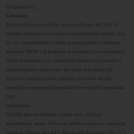
verapamilu [52].
b-blokátory
Podání b-blokátoru vedlo ke zhoršení příznaku MG [53]. U
několika nemocných byla pozorována přechodná diplopie [54].
In vitro mikroelektrodové studie prokazují redukci amplitudy i
frekvence MEPP, což prokazuje presynaptický i postsynaptický
účinek b-blokátoru [55]. Oproti řadě klinických pozorování a
experimentálním zkušenostem jiné práce neprokázaly při
repetitivní stimulaci pokles amplitudy svalového akčního
potenciálu po terapeutickém podání intravenózního propranolu
[56].
Antiarytmika
Chinidin jako stereoizomer chininu muže zvýraznit
myastenickou slabost. Historické publikace dokonce doporučují
aplikovat chinidin jako test v diferenciální diagnostice MG [57].