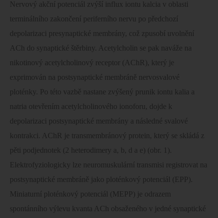
Nervový akční potenciál zvýší influx iontu kalcia v oblasti
terminálního zakončení periferního nervu po předchozí
depolarizaci presynaptické membrány, což zpusobí uvolnění
ACh do synaptické štěrbiny. Acetylcholin se pak naváže na
nikotinový acetylcholinový receptor (AChR), který je
exprimován na postsynaptické membráně nervosvalové
ploténky. Po této vazbě nastane zvýšený prunik iontu kalia a
natria otevřením acetylcholinového ionoforu, dojde k
depolarizaci postsynaptické membrány a následné svalové
kontrakci. AChR je transmembránový protein, který se skládá z
pěti podjednotek (2 heterodimery a, b, d a e) (obr. 1).
Elektrofyziologicky lze neuromuskulární transmisi registrovat na
postsynaptické membráně jako ploténkový potenciál (EPP).
Miniaturní ploténkový potenciál (MEPP) je odrazem
spontánního výlevu kvanta ACh obsaženého v jedné synaptické