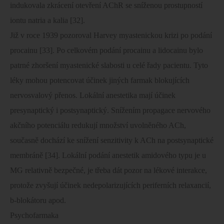
indukovala zkrácení otevření AChR se sníženou prostupností
iontu natria a kalia [32].
Již v roce 1939 pozoroval Harvey myastenickou krizi po podání
procainu [33]. Po celkovém podání procainu a lidocainu bylo
patrné zhoršení myastenické slabosti u celé řady pacientu. Tyto
léky mohou potencovat účinek jiných farmak blokujících
nervosvalový přenos. Lokální anestetika mají účinek
presynaptický i postsynaptický. Snížením propagace nervového
akčního potenciálu redukují množství uvolněného ACh,
současně dochází ke snížení senzitivity k ACh na postsynaptické
membráně [34]. Lokální podání anestetik amidového typu je u
MG relativně bezpečné, je třeba dát pozor na lékové interakce,
protože zvyšují účinek nedepolarizujících periferních relaxancií,
b-blokátoru apod.
Psychofarmaka