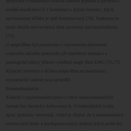
spojovány s manifestací svalové slabosti zejména u pacientu s
renální insuficiencí či v kombinaci s jinými farmaky. Jejich
mechanismus účinku je opět kombinovaný [74]. Vankomycin
muže zhoršit nervosvalový blok navozený sukcinylcholinem
[75].
U ampicillinu byl pozorován v experimentu dekrement
svalového akčního potenciálu při repetitivní stimulaci a
patologické nálezy během vyšetření single fibre EMG [76,77].
Klinické reference o účinku ampicillinu na manifestaci
myastenické slabosti jsou ojedinělé.
Imunostimulancia
Klinické i experimentální práce o vlivu imunostimulačních
farmak bui chemicky definovaných, či bakteriálních lyzátu
apod. prakticky neexistují, i když je zřejmé, že u autoimunitních
onemocnění muže u predisponovaných jedincu jejich podávání