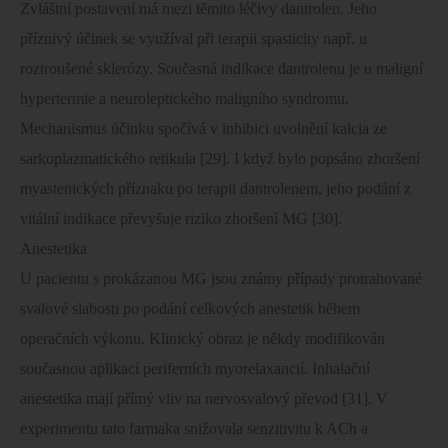
Zvláštní postavení má mezi těmito léčivy dantrolen. Jeho
příznivý účinek se využíval při terapii spasticity např. u
roztroušené sklerózy. Současná indikace dantrolenu je u maligní
hypertermie a neuroleptického maligního syndromu.
Mechanismus účinku spočívá v inhibici uvolnění kalcia ze
sarkoplazmatického retikula [29]. I když bylo popsáno zhoršení
myastenických příznaku po terapii dantrolenem, jeho podání z
vitální indikace převyšuje riziko zhoršení MG [30].
Anestetika
U pacientu s prokázanou MG jsou známy případy protrahované
svalové slabosti po podání celkových anestetik během
operačních výkonu. Klinický obraz je někdy modifikován
současnou aplikací periferních myorelaxancií. Inhalační
anestetika mají přímý vliv na nervosvalový převod [31]. V
experimentu tato farmaka snižovala senzitivitu k ACh a