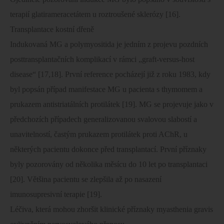
terapií glatirameracetátem u roztroušené sklerózy [16].
Transplantace kostní dřeně
Indukovaná MG a polymyositida je jedním z projevu pozdních
posttransplantačních komplikací v rámci „graft-versus-host
disease“ [17,18]. První reference pocházejí již z roku 1983, kdy
byl popsán případ manifestace MG u pacienta s thymomem a
prukazem antistriatálních protilátek [19]. MG se projevuje jako v
předchozích případech generalizovanou svalovou slabostí a
unavitelností, častým prukazem protilátek proti AChR, u
některých pacientu dokonce před transplantací. První příznaky
byly pozorovány od několika měsícu do 10 let po transplantaci
[20]. Většina pacientu se zlepšila až po nasazení
imunosupresivní terapie [19].
Léčiva, která mohou zhoršit klinické příznaky myasthenia gravis