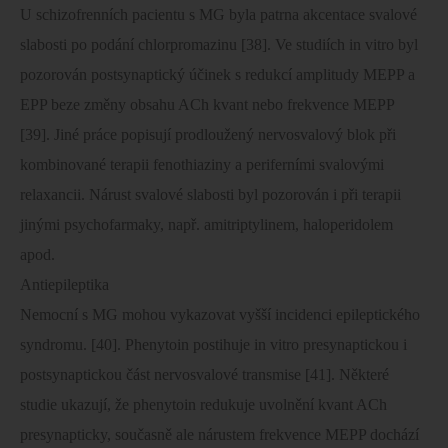
U schizofrenních pacientu s MG byla patrna akcentace svalové
slabosti po podání chlorpromazinu [38]. Ve studiích in vitro byl
pozorován postsynaptický účinek s redukcí amplitudy MEPP a
EPP beze změny obsahu ACh kvant nebo frekvence MEPP
[39]. Jiné práce popisují prodloužený nervosvalový blok při
kombinované terapii fenothiaziny a periferními svalovými
relaxancii. Nárust svalové slabosti byl pozorován i při terapii
jinými psychofarmaky, např. amitriptylinem, haloperidolem
apod.
Antiepileptika
Nemocní s MG mohou vykazovat vyšší incidenci epileptického
syndromu. [40]. Phenytoin postihuje in vitro presynaptickou i
postsynaptickou část nervosvalové transmise [41]. Některé
studie ukazují, že phenytoin redukuje uvolnění kvant ACh
presynapticky, současně ale nárustem frekvence MEPP dochází