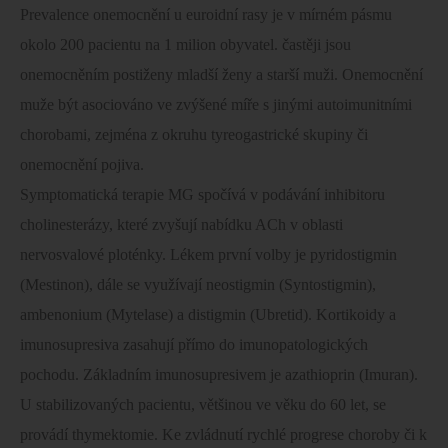
Prevalence onemocnění u euroidní rasy je v mírném pásmu
okolo 200 pacientu na 1 milion obyvatel. častěji jsou
onemocněním postiženy mladší ženy a starší muži. Onemocnění
muže být asociováno ve zvýšené míře s jinými autoimunitními
chorobami, zejména z okruhu tyreogastrické skupiny či
onemocnění pojiva.
Symptomatická terapie MG spočívá v podávání inhibitoru
cholinesterázy, které zvyšují nabídku ACh v oblasti
nervosvalové ploténky. Lékem první volby je pyridostigmin
(Mestinon), dále se využívají neostigmin (Syntostigmin),
ambenonium (Mytelase) a distigmin (Ubretid). Kortikoidy a
imunosupresiva zasahují přímo do imunopatologických
pochodu. Základním imunosupresivem je azathioprin (Imuran).
U stabilizovaných pacientu, většinou ve věku do 60 let, se
provádí thymektomie. Ke zvládnutí rychlé progrese choroby či k