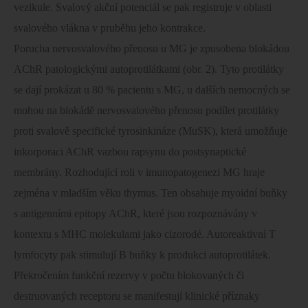
vezikule. Svalový akční potenciál se pak registruje v oblasti
svalového vlákna v pruběhu jeho kontrakce.
Porucha nervosvalového přenosu u MG je zpusobena blokádou
AChR patologickými autoprotilátkami (obr. 2). Tyto protilátky
se dají prokázat u 80 % pacientu s MG, u dalších nemocných se
mohou na blokádě nervosvalového přenosu podílet protilátky
proti svalově specifické tyrosinkináze (MuSK), která umožňuje
inkorporaci AChR vazbou rapsynu do postsynaptické
membrány. Rozhodující roli v imunopatogenezi MG hraje
zejména v mladším věku thymus. Ten obsahuje myoidní buňky
s antigenními epitopy AChR, které jsou rozpoznávány v
kontextu s MHC molekulami jako cizorodé. Autoreaktivní T
lymfocyty pak stimulují B buňky k produkci autoprotilátek.
Překročením funkční rezervy v počtu blokovaných či
destruovaných receptoru se manifestují klinické příznaky