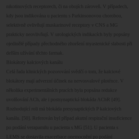
nikotinových receptorech, či na obojích zároveň. V případech,
kdy jsou indikována u pacientu s Parkinsonovou chorobou,
selektivně ovlivňují muskarinové receptory v CNS a MG
prakticky neovlivňují. V urologických indikacích byly popsány
ojedinělé případy přechodného zhoršení myastenické slabosti při
delším užívání těchto farmak.
Blokátory kalciových kanálu
Celá řada klinických pozorování svědčí o tom, že kalciové
blokátory mají adverzní účinek na nervosvalové ploténce. V
několika experimentálních pracích byla popsána redukce
uvolňování ACh, ale i postsynaptická blokáda AChR [49].
Rozhodující roli má blokáda presynaptických P kalciových
kanálu. [50]. Referován byl případ akutní respirační insuficience
po podání verapamilu u pacienta s MG [51]. U pacienta s
LEMS se dostavila exacerbace onemocnění po podání