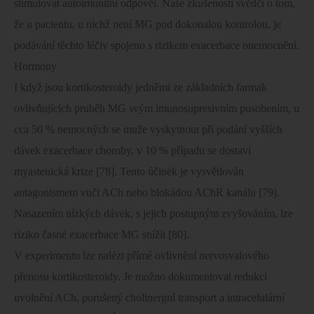
stimulovat autoimunitní odpověi. Naše zkušenosti svědčí o tom,
že u pacientu, u nichž není MG pod dokonalou kontrolou, je
podávání těchto léčiv spojeno s rizikem exacerbace onemocnění.
Hormony
I když jsou kortikosteroidy jedněmi ze základních farmak
ovlivňujících pruběh MG svým imunosupresivním pusobením, u
cca 50 % nemocných se muže vyskytnout při podání vyšších
dávek exacerbace choroby, v 10 % případu se dostaví
myastenická krize [78]. Tento účinek je vysvětlován
antagonismem vuči ACh nebo blokádou AChR kanálu [79].
Nasazením nízkých dávek, s jejich postupným zvyšováním, lze
riziko časné exacerbace MG snížit [80].
V experimentu lze nalézt přímé ovlivnění nervosvalového
přenosu kortikosteroidy. Je možno dokumentovat redukci
uvolnění ACh, porušený cholinergní transport a intracelulární