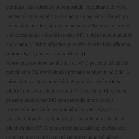
pemfigus, sklerodermii a polymyositidu. Je zajímavé, že vyšší
incidence indukované MG se objevuje u pacientu léčených pro
revmatoidní artritidu, oproti nemocným s Wilsonovou chorobou,
což koresponduje s častější asociací MG s jinými autoimunitními
chorobami. V těchto případech je možné, že MG byla přítomna
subklinicky již před nasazením léčby [4].
Myasthenia gravis se manifestuje u 1–7 % pacientu užívajících
penicillamin [5]. První klinické příznaky se objevily od 2 do 12
měsícu od počátku jeho užívání. Po jeho vysazení došlo ke
klinické remisi do jednoho roku u 70 % pacientu [6]. Klinické
příznaky indukované MG jsou zpravidla mírné, často s
izolovaným postižením extraokulárních svalu. Byly však
popsány i případy s rychlou progresí a potřebou mechanické
plicní ventilace [7]. U nemocných jsou nalézány zvýšené titry
protilátek proti AChR, typické elektrofyziologické nálezy a