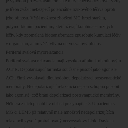
je výhodou při zvažování, do jaké míry je léčivo rizikové. Vždy
je třeba zvážit nebezpečí potenciálně rizikového léčiva oproti
jeho přínosu. Větší možnost zhoršení MG hrozí starším,
polymorbidním pacientum, kteří užívají kombinace ruzných
léčiv, kdy zpomalená biotransformace zpusobuje kumulaci léčiv
v organismu, a tím větší vliv na nervosvalový přenos.
Periferní svalová myorelaxancia
Periferní svalová relaxancia mají vysokou afinitu k nikotinovým
AChR. Depolarizující farmaka současně pusobí jako agonisté
ACh, čímž vyvolávají dlouhodobou depolarizaci postsynaptické
membrány. Nedepolarizující relaxancia nejsou schopna pusobit
jako agonisté, což brání depolarizaci postsynaptické membrány.
Některá z nich pusobí i v oblasti presynaptické. U pacientu s
MG či LEMS již relativně malé množství nedepolarizujících
relaxancií vyvolá protrahovaný nervosvalový blok. Dávka a