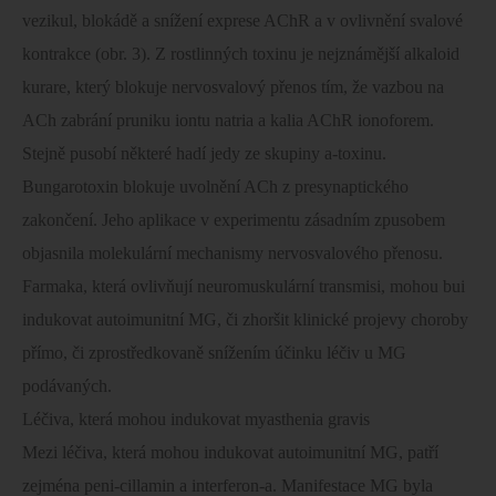
vezikul, blokádě a snížení exprese AChR a v ovlivnění svalové
kontrakce (obr. 3). Z rostlinných toxinu je nejznámější alkaloid
kurare, který blokuje nervosvalový přenos tím, že vazbou na
ACh zabrání pruniku iontu natria a kalia AChR ionoforem.
Stejně pusobí některé hadí jedy ze skupiny a-toxinu.
Bungarotoxin blokuje uvolnění ACh z presynaptického
zakončení. Jeho aplikace v experimentu zásadním zpusobem
objasnila molekulární mechanismy nervosvalového přenosu.
Farmaka, která ovlivňují neuromuskulární transmisi, mohou bui
indukovat autoimunitní MG, či zhoršit klinické projevy choroby
přímo, či zprostředkovaně snížením účinku léčiv u MG
podávaných.
Léčiva, která mohou indukovat myasthenia gravis
Mezi léčiva, která mohou indukovat autoimunitní MG, patří
zejména peni-cillamin a interferon-a. Manifestace MG byla