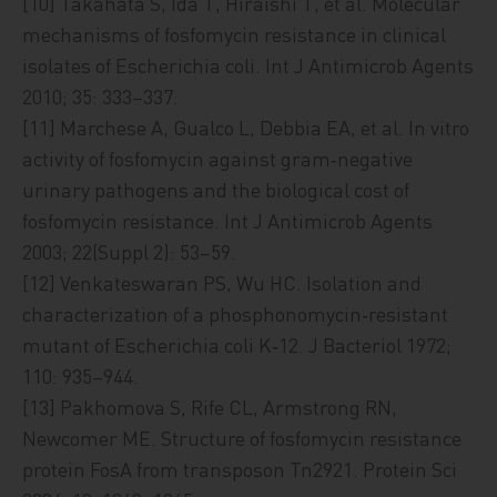
[10] Takahata S, Ida T, Hiraishi T, et al. Molecular
mechanisms of fosfomycin resistance in clinical
isolates of Escherichia coli. Int J Antimicrob Agents
2010; 35: 333–337.
[11] Marchese A, Gualco L, Debbia EA, et al. In vitro
activity of fosfomycin against gram‑negative
urinary pathogens and the biological cost of
fosfomycin resistance. Int J Antimicrob Agents
2003; 22(Suppl 2): 53–59.
[12] Venkateswaran PS, Wu HC. Isolation and
characterization of a phosphonomycin‑resistant
mutant of Escherichia coli K‑12. J Bacteriol 1972;
110: 935–944.
[13] Pakhomova S, Rife CL, Armstrong RN,
Newcomer ME. Structure of fosfomycin resistance
protein FosA from transposon Tn2921. Protein Sci