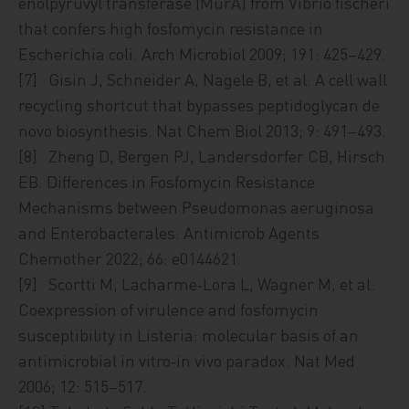
enolpyruvyl transferase (MurA) from Vibrio fischeri
that confers high fosfomycin resistance in
Escherichia coli. Arch Microbiol 2009; 191: 425–429.
[7] Gisin J, Schneider A, Nagele B, et al. A cell wall
recycling shortcut that bypasses peptidoglycan de
novo biosynthesis. Nat Chem Biol 2013; 9: 491–493.
[8] Zheng D, Bergen PJ, Landersdorfer CB, Hirsch
EB. Differences in Fosfomycin Resistance
Mechanisms between Pseudomonas aeruginosa
and Enterobacterales. Antimicrob Agents
Chemother 2022; 66: e0144621.
[9] Scortti M, Lacharme‑Lora L, Wagner M, et al.
Coexpression of virulence and fosfomycin
susceptibility in Listeria: molecular basis of an
antimicrobial in vitro‑in vivo paradox. Nat Med
2006; 12: 515–517.