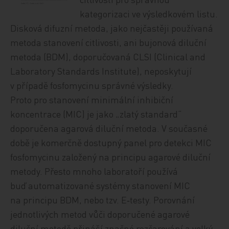
kategorizaci ve výsledkovém listu.
Disková difuzní metoda, jako nejčastěji používaná
metoda stanovení citlivosti, ani bujonová diluční
metoda (BDM), doporučovaná CLSI (Clinical and
Laboratory Standards Institute), neposkytují
v případě fosfomycinu správné výsledky.
Proto pro stanovení minimální inhibiční
koncentrace (MIC) je jako „zlatý standard“
doporučena agarová diluční metoda. V současné
době je komerčně dostupný panel pro detekci MIC
fosfomycinu založený na principu agarové diluční
metody. Přesto mnoho laboratoří používá
buď automatizované systémy stanovení MIC
na principu BDM, nebo tzv. E‑testy. Porovnání
jednotlivých metod vůči doporučené agarové
diluční metodě přináší značné rozčarování a velký