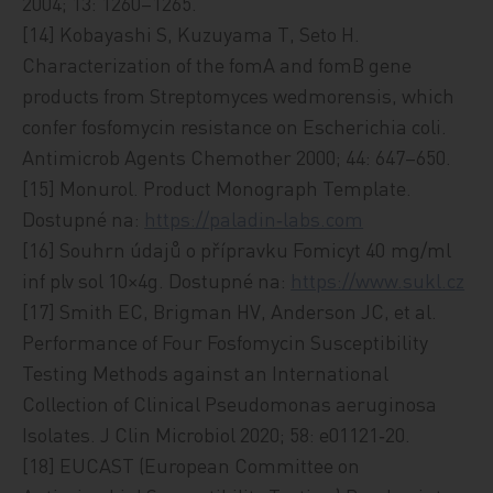
2004; 13: 1260–1265.
[14] Kobayashi S, Kuzuyama T, Seto H.
Characterization of the fomA and fomB gene
products from Streptomyces wedmorensis, which
confer fosfomycin resistance on Escherichia coli.
Antimicrob Agents Chemother 2000; 44: 647–650.
[15] Monurol. Product Monograph Template.
Dostupné na:
https://paladin‑labs.com
[16] Souhrn údajů o přípravku Fomicyt 40 mg/ml
inf plv sol 10×4g. Dostupné na:
https://www.sukl.cz
[17] Smith EC, Brigman HV, Anderson JC, et al.
Performance of Four Fosfomycin Susceptibility
Testing Methods against an International
Collection of Clinical Pseudomonas aeruginosa
Isolates. J Clin Microbiol 2020; 58: e01121‑20.
[18] EUCAST (European Committee on