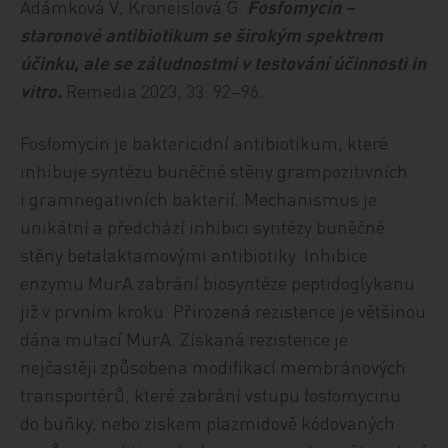
Adámková V, Kroneislová G.
Fosfomycin –
staronové antibiotikum se širokým spektrem
účinku, ale se záludnostmi v testování účinnosti in
vitro.
Remedia 2023; 33: 92–96.
Fosfomycin je baktericidní antibiotikum, které
inhibuje syntézu buněčné stěny grampozitivních
i gramnegativních bakterií. Mechanismus je
unikátní a předchází inhibici syntézy buněčné
stěny betalaktamovými antibiotiky. Inhibice
enzymu MurA zabrání biosyntéze peptidoglykanu
již v prvním kroku. Přirozená rezistence je většinou
dána mutací MurA. Získaná rezistence je
nejčastěji způsobena modifikací membránových
transportérů, které zabrání vstupu fosfomycinu
do buňky, nebo ziskem plazmidově kódovaných