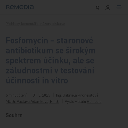
Přeskočit na obsah
Přehledy, komentáře, názory, diskuse
Fosfomycin – staronové
antibiotikum se širokým
spektrem účinku, ale se
záludnostmi v testování
účinnosti in vitro
6 minut čtení
31. 3. 2023
Ing. Gabriela Kroneislová
MUDr. Václava Adámková, Ph.D.
Vyšlo v titulu
Remedia
Souhrn