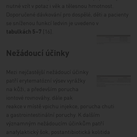
nutné vzít v potaz i věk a tělesnou hmotnost.
Doporučené dávkování pro dospělé, děti a pacienty
se sníženou funkcí ledvin je uvedeno v
tabulkách 5–7
[16].
Nežádoucí účinky
Mezi nejčastější nežádoucí účinky
patří erytematózní výsev vyrážky
na kůži, a především porucha
iontové rovnováhy, dále pak
reakce v místě vpichu injekce, porucha chuti
a gastrointestinální poruchy. K dalším
významným nežádoucím účinkům patří
anafylaktický šok, postantibiotická kolitida