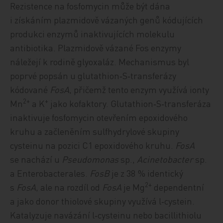
Rezistence na fosfomycin může být dána
i získáním plazmidově vázaných genů kódujících
produkci enzymů inaktivujících molekulu
antibiotika. Plazmidově vázané Fos enzymy
náležejí k rodině glyoxaláz. Mechanismus byl
poprvé popsán u glutathion‑S‑transferázy
kódované
FosA
, přičemž tento enzym využívá ionty
2+
+
Mn
a K
jako kofaktory. Glutathion­‑S‑transferáza
inaktivuje fosfomycin otevřením epoxidového
kruhu a začleněním sulfhydrylové skupiny
cysteinu na pozici C1 epoxidového kruhu.
FosA
se nachází u
Pseudomonas
sp.,
Acinetobacter
sp.
a Enterobacterales.
FosB
je z 38 % identický
2+
s
FosA
, ale na rozdíl od
FosA
je Mg
dependentní
a jako donor thiolové skupiny využívá l‑cystein.
Katalyzuje navázání l‑cysteinu nebo bacillithiolu