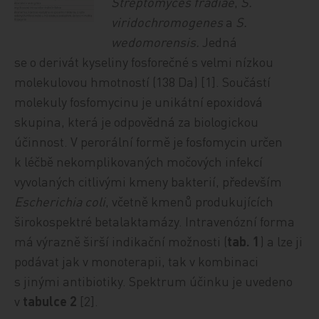
Streptomyces fradiae
,
S.
viridochromogenes
a
S.
wedomorensis.
Jedná
se o derivát kyseliny fosforečné s velmi nízkou
molekulovou hmotností (138 Da) [1]. Součástí
molekuly fosfomycinu je unikátní epoxidová
skupina, která je odpovědná za biologickou
účinnost. V perorální formě je fosfomycin určen
k léčbě nekomplikovaných močových infekcí
vyvolaných citlivými kmeny bakterií, především
Escherichia coli
, včetně kmenů produkujících
širokospektré betalaktamázy. Intravenózní forma
má výrazně širší indikační možnosti (
tab. 1
) a lze ji
podávat jak v monoterapii, tak v kombinaci
s jinými antibiotiky. Spektrum účinku je uvedeno
v
tabulce 2
[2].