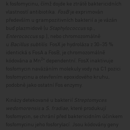
k fosfomycinu, čímž dojde ke ztrátě baktericidních
vlastností antibiotika.
FosB
je exprimován
především u grampozitivních bakterií a je vázán
buď plazmidově (u
Staphylococcus
sp.,
Enterococcus
sp.), nebo chromozomálně
u
Bacillus
subtilis
. FosX je hydroláza z 30–35 %
identická s FosA a FosB, je chromozomálně
2+
kódována a Mn
dependentní. FosX inaktivuje
fosfomycin navázáním molekuly vody na C1 pozici
fosfomycinu a otevřením epoxidového kruhu,
podobně jako ostatní Fos enzymy.
Kinázy detekované u bakterií
Streptomyces
wedomorensis
a
S. fradiae
, které produkují
fosfomycin, se chrání před baktericidním účinkem
fosfomycinu jeho fosforylací. Jsou kódovány geny