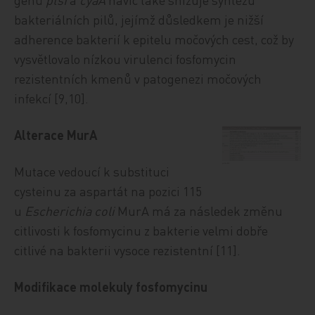
bakteriálních pilů, jejímž důsledkem je nižší
adherence bakterií k epitelu močových cest, což by
vysvětlovalo nízkou virulenci fosfomycin
rezistentních kmenů v patogenezi močových
infekcí [9,10].
Alterace MurA
Mutace vedoucí k substituci
cysteinu za aspartát na pozici 115
u
Escherichia coli
MurA má za následek změnu
citlivosti k fosfomycinu z bakterie velmi dobře
citlivé na bakterii vysoce rezistentní [11].
Modifikace molekuly fosfomycinu