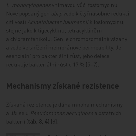
L. monocytogenes
vnímavou vůči fosfomycinu.
Nově popsaný gen
abrp
vede k čtyřnásobné redukci
citlivosti
Acinetobacter baumannii
k fosfomycinu,
stejně jako k tigecyklinu, tetracyklinům
a chloramfenikolu. Gen je chromozomálně vázaný
a vede ke snížení membránové permeability. Je
esenciální pro bakteriální růst, jeho delece
redukuje bakteriální růst o 17 % [5–7].
Mechanismy získané rezistence
Získaná rezistence je dána mnoha mechanismy
a liší se u
Pseudomonas aeruginosa
a ostatních
bakterií (
tab. 3, 4
) [8].