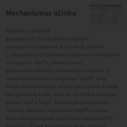
Mechanismus účinku
Fosfomycin proniká
do bakteriální buňky dvěma různými
transportními systémy, a to jednak pomocí
L‑alfa‑glycerol‑3‑fosfátového (glycerol‑3‑phosphate
transporter, GlpT), jednak pomocí
glukóza‑6‑fosfátového transportéru (uptake of
hexose phosphates transporter, UhpT), resp.
molekula fos­fomycinu imituje jak glycerol‑3‑fosfát,
tak glukóza‑6‑fosfát, které se normálně přenášejí
pomocí GlpT a UhpT, a indukuje jejich expresi.
Cyklický adenosin monofosfát (cAMP) je zcela
esenciální pro expresi genů obou transportních
systémů. Účinek fosfomycinu je dán inhibicí