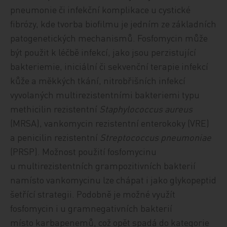
pneumonie či infekční komplikace u cystické
fibrózy, kde tvorba biofilmu je jedním ze základních
patogenetických mechanismů. Fosfomycin může
být použit k léčbě infekcí, jako jsou perzistující
bakteriemie, iniciální či sekvenční terapie infekcí
kůže a měkkých tkání, nitrobřišních infekcí
vyvolaných multirezistentními bakteriemi typu
methicilin rezistentní
Staphylococcus aureus
(MRSA), vankomycin rezistentní enterokoky (VRE)
a penicilin rezistentní
Streptococcus pneumoniae
(PRSP). Možnost použití fosfomycinu
u multirezistentních grampozitivních bakterií
namísto vankomycinu lze chápat i jako glykopeptid
šetřící strategii. Podobně je možné využít
fosfomycin i u gramnegativních bakterií
místo karbapenemů, což opět spadá do kategorie