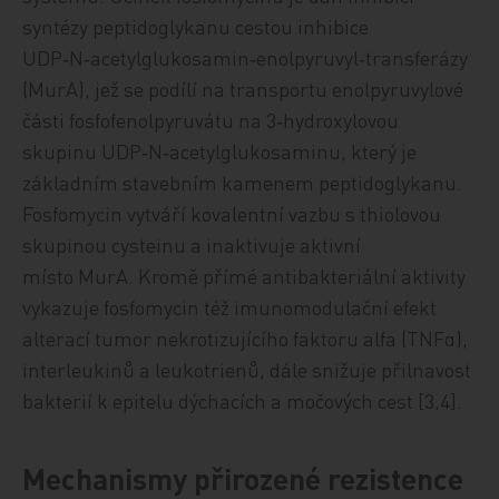
syntézy peptidoglykanu cestou inhibice
UDP‑N‑acetylglukosamin‑enolpyruvyl‑transferázy
(MurA), jež se podílí na transportu enolpyruvylové
části fosfofenolpyruvátu na 3‑hydroxylovou
skupinu UDP‑N‑acetylglukosaminu, který je
základním stavebním kamenem peptidoglykanu.
Fosfomycin vytváří kovalentní vazbu s thiolovou
skupinou cysteinu a inaktivuje aktivní
místo MurA. Kromě přímé antibakteriální aktivity
vykazuje fosfomycin též imunomodulační efekt
alterací tumor nekrotizujícího faktoru alfa (TNFα),
interleukinů a leukotrienů, dále snižuje přilnavost
bakterií k epitelu dýchacích a močových cest [3,4].
Mechanismy přirozené rezistence