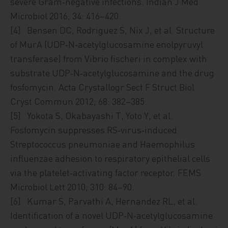
severe Gram‑negative infections. Indian J Med
Microbiol 2016; 34: 416–420.
[4] Bensen DC, Rodriguez S, Nix J, et al. Structure
of MurA (UDP‑N‑acetylglucosamine enolpyruvyl
transferase) from Vibrio fischeri in complex with
substrate UDP‑N‑acetylglucosamine and the drug
fosfomycin. Acta Crystallogr Sect F Struct Biol
Cryst Commun 2012; 68: 382–385.
[5] Yokota S, Okabayashi T, Yoto Y, et al.
Fosfomycin suppresses RS‑virus‑induced
Streptococcus pneumoniae and Haemophilus
influenzae adhesion to respiratory epithelial cells
via the platelet‑activating factor receptor. FEMS
Microbiol Lett 2010; 310: 84–90.
[6] Kumar S, Parvathi A, Hernandez RL, et al.
Identification of a novel UDP‑N‑acetylglucosamine