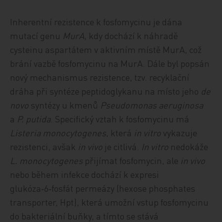
Inherentní rezistence k fosfomycinu je dána
mutací genu
MurA
, kdy dochází k náhradě
cysteinu aspartátem v aktivním místě MurA, což
brání vazbě fosfomycinu na MurA. Dále byl popsán
nový mechanismus rezistence, tzv. recyklační
dráha při syntéze peptidoglykanu na místo jeho
de
novo
syntézy u kmenů
Pseudomonas aeruginosa
a
P. putida
. Specifický vztah k fosfomycinu má
Listeria monocytogenes
, která
in vitro
vykazuje
rezistenci, avšak
in vivo
je citlivá.
In vitro
nedokáže
L. monocytogenes
přijímat fosfomycin, ale
in vivo
nebo během infekce dochází k expresi
glukóza‑6‑fosfát permeázy (hexose phosphates
transporter, Hpt), která umožní vstup fosfomycinu
do bakteriální buňky, a tímto se stává