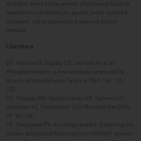
problém, který může vyvstat, představuje falešná
laboratorní necitlivost při použití jiných způsobů
testování, než je doporučená agarová diluční
metoda.
Literatura
[1] Hendlin D, Stapley EO, Jackson M, et al.
Phosphonomycin, a new antibiotic produced by
strains of streptomyces. Science 1969; 166: 122–
123.
[2] Falagas ME, Vouloumanou EK, Samonis G,
Vardakas KZ. Fosfomycin. Clin Microbiol Rev 2016;
29: 321–347.
[3] Saiprasad PV, Krishnaprasad K. Exploring the
hidden potential of fosfomycin for the fight against