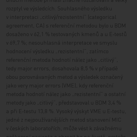
rozptyl ve výsledcích. Souhlasného výsledku
v interpretaci „citlivý/rezistentní“ (categorical
agreement, CA) s referenční metodou bylo u BDM
dosaženo v 62,1 % testovaných kmenů a u E‑testů
v 69,7 %; nesouhlasná interpretace ve smyslu
hodnocení výsledku „rezistentní“, zatímco
referenční metoda hodnotí nález jako „citlivý“,
tedy major errors, dosahovala 8,5 % v případě
obou porovnávaných metod a výsledek označený
jako very major errors (VME), kdy referenční
metoda hodnotí nález jako „rezistentní“ a ostatní
metody jako „citlivý“, představoval u BDM 3,4 %
a při E‑testu 13,8 %. Vysoký výskyt VME u E‑testu,
jedné z nejpoužívanějších metod stanovení MIC
v českých laboratořích, může vést k závažnému
poškození pacienta a ohrozit ho na životě, protože