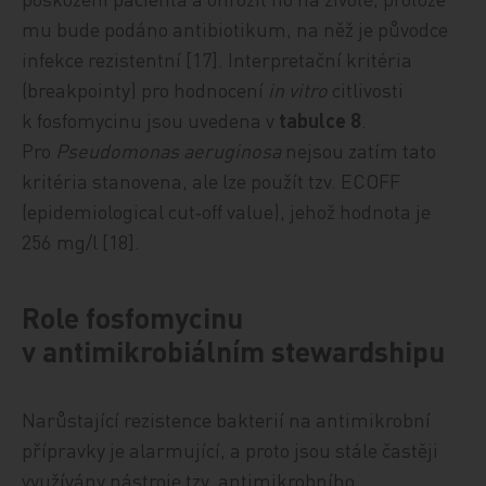
mu bude podáno antibiotikum, na něž je původce
infekce rezistentní [17]. Interpretační kritéria
(breakpointy) pro hodnocení
in vitro
citlivosti
k fosfomycinu jsou uvedena v
tabulce 8
.
Pro
Pseudomonas aeruginosa
nejsou zatím tato
kritéria stanovena, ale lze použít tzv. ECOFF
(epidemiological cut‑off value), jehož hodnota je
256 mg/l [18].
Role fosfomycinu
v antimikrobiálním stewardshipu
Narůstající rezistence bakterií na antimikrobní
přípravky je alarmující, a proto jsou stále častěji
využívány nástroje tzv. antimikrobního