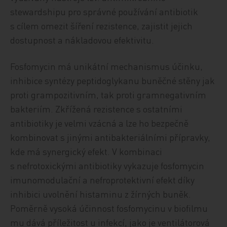
stewardshipu pro správné používání antibiotik
s cílem omezit šíření rezistence, zajistit jejich
dostupnost a nákladovou efektivitu.
Fosfomycin má unikátní mechanismus účinku,
inhibice syntézy peptidoglykanu buněčné stěny jak
proti grampozitivním, tak proti gramnegativním
bakteriím. Zkřížená rezistence s ostatními
antibiotiky je velmi vzácná a lze ho bezpečně
kombinovat s jinými antibakteriálními přípravky,
kde má synergický efekt. V kombinaci
s nefrotoxickými antibiotiky vykazuje fosfomycin
imunomodulační a nefroprotektivní efekt díky
inhibici uvolnění histaminu z žírných buněk.
Poměrně vysoká účinnost fosfomycinu v biofilmu
mu dává příležitost u infekcí, jako je ventilátorová