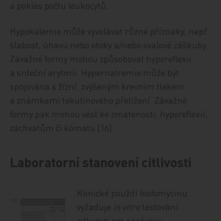
a pokles počtu leukocytů.
Hypokalemie může vyvolávat různé příznaky, např.
slabost, únavu nebo otoky a/nebo svalové záškuby.
Závažné formy mohou způsobovat hyporeflexii
a srdeční arytmii. Hypernatremie může být
spojována s žízní, zvýšeným krevním tlakem
a známkami tekutinového přetížení. Závažné
formy pak mohou vést ke zmatenosti, hyporeflexii,
záchvatům či kómatu [16].
Laboratorní stanovení citlivosti
Klinické použití fosfomycinu
vyžaduje
in vitro
testování
citlivosti pro správnou