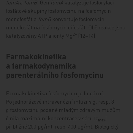
fomA
a
fomB
. Gen
fomA
katalyzuje fosforylaci
fosfátové skupiny fosfomycinu na fosfomycin
monofosfát a
fomB
konvertuje fosfomycin
monofosfát na fosfomycin difosfát. Obě reakce jsou
2+
katalyzovány ATP a ionty Mg
[12–14].
Farmakokinetika
a farmakodynamika
parenterálního fosfomycinu
Farmakokinetika fosfomycinu je lineární.
Po jednorázové intravenózní infuzi 4 g, resp. 8
g fosfomycinu podané mladým zdravým mužům
činila maximální koncentrace v séru (c
)
max
přibližně 200 μg/ml, resp. 400 μg/ml. Biologický