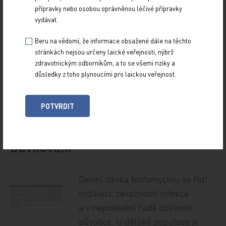
odpovídající sérové koncentraci.
přípravky nebo osobou oprávněnou léčivé přípravky
vydávat.
Fosfomycin není metabolizován ani se neúčastní
enterohepatálního oběhu. Až 90 % fosfomycinu je
Beru na vědomí, že informace obsažené dále na těchto
stránkách nejsou určeny laické veřejnosti, nýbrž
vyloučeno ledvinami v nezměněné biologicky
zdravotnickým odborníkům, a to se všemi riziky a
aktivní formě. U pacientů s poruchou ledvin
důsledky z toho plynoucími pro laickou veřejnost.
se prodlužuje biologický poločas, a proto je třeba
úprava dávkování u pacientů s clearance
POTVRDIT
kreatininu (CrCl) < 40 ml/min [2,15].
Dávkování
Denní dávka fosfomycinu se řídí
indikací, závažností infekce
a v neposlední řadě citlivostí
původce. U dětské populace je