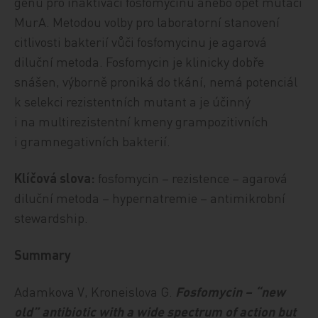
genů pro inaktivaci fosfomycinu anebo opět mutací
MurA. Metodou volby pro laboratorní stanovení
citlivosti bakterií vůči fosfomycinu je agarová
diluční metoda. Fosfomycin je klinicky dobře
snášen, výborně proniká do tkání, nemá potenciál
k selekci rezistentních mutant a je účinný
i na multirezistentní kmeny grampozitivních
i gramnegativních bakterií.
Klíčová slova:
fosfomycin – rezistence – agarová
diluční metoda – hypernatremie – antimikrobní
stewardship.
Summary
Adamkova V, Kroneislova G.
Fosfomycin – “new
old” antibiotic with a wide spectrum of action but