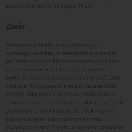
antibiotikum šetřící strategie [19,20].
Závěr
Fosfomycin je baktericidní antibiotikum
vyznačující se dobrou snášenlivostí a výborným
průnikem do tkání. Má široké spektrum účinku
jak na gramnegativní, tak na grampozitivní
bakterie, včetně multirezistentních kmenů. Dále
vykazuje nízký potenciál k selekci rezistentních
mutant. Jeho role v programech antibiotického
stewardshipu není ještě zcela etablována v našich
podmínkách, neboť není tak dlouho komerčně
dostupný a lékaři s ním zatím mají málo
zkušeností. Nicméně je třeba zdůraznit, že zásadní