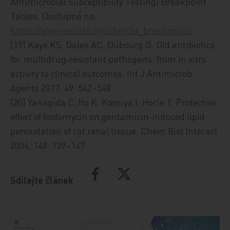
Antimicrobial Susceptibility Testing) Breakpoint
Tables. Dostupné na:
https://www.eucast.org/clinical_breakpoints
[19] Kaye KS, Gales AC, Dubourg G. Old antibiotics
for multidrug‑resistant pathogens: from in vitro
activity to clinical outcomes. Int J Antimicrob
Agents 2017; 49: 542–548.
[20] Yanagida C, Ito K, Komiya I, Horie T. Protective
effect of fosfomycin on gentamicin‑induced lipid
peroxidation of rat renal tissue. Chem Biol Interact
2004; 148: 139–147.
Sdílejte článek