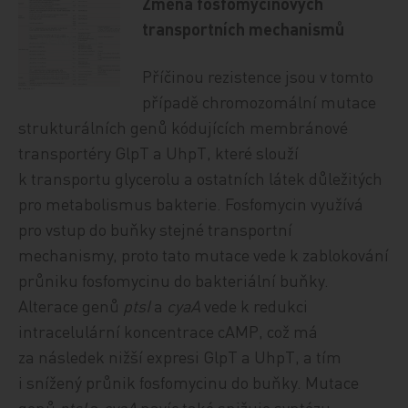
Změna fosfomycinových
transportních mechanismů
Příčinou rezistence jsou v tomto
případě chromozomální mutace
strukturálních genů kódujících membránové
transportéry GlpT a UhpT, které slouží
k transportu glycerolu a ostatních látek důležitých
pro metabolismus bakterie. Fosfomycin využívá
pro vstup do buňky stejné transportní
mechanismy, proto tato mutace vede k zablokování
průniku fosfomycinu do bakteriální buňky.
Alterace genů
ptsI
a
cyaA
vede k redukci
intracelulární koncentrace cAMP, což má
za následek nižší expresi GlpT a UhpT, a tím
i snížený průnik fosfomycinu do buňky. Mutace
genů
ptsI
a
cyaA
navíc také snižuje syntézu