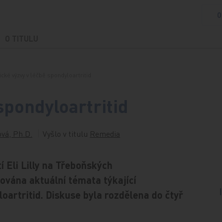
O
O TITULU
ické výzvy v léčbě spondyloartritid
spondyloartritid
vá, Ph.D.
Vyšlo v titulu
Remedia
 Eli Lilly na Třeboňských
ována aktuální témata týkající
loartritid. Diskuse byla rozdělena do čtyř