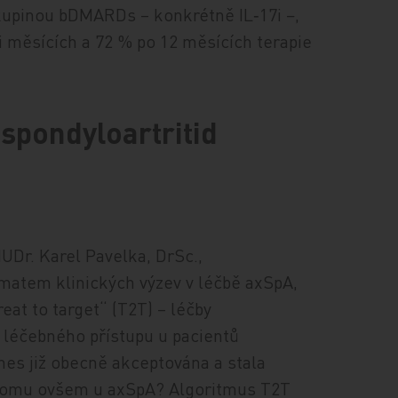
skupinou bDMARDs – konkrétně IL‑17i −,
měsících a 72 % po 12 měsících terapie
 spondyloartritid
MUDr. Karel Pavelka, DrSc.,
matem klinických výzev v léčbě axSpA,
eat to target“ (T2T) – léčby
ci léčebného přístupu u pacientů
dnes již obecně akceptována a stala
e tomu ovšem u axSpA? Algoritmus T2T