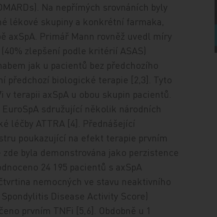
bDMARDs). Na nepřímých srovnáních byly
né lékové skupiny a konkrétní farmaka,
čbě axSpA. Primář Mann rovněž uvedl míry
(40% zlepšení podle kritérií ASAS)
mabem jak u pacientů bez předchozího
 předchozí biologické terapie [2,3]. Tyto
i v terapii axSpA u obou skupin pacientů.
 ­EuroSpA sdružující několik národních
cké léčby ATTRA [4]. Přednášející
stru poukazující na efekt terapie prvním
e zde byla demonstrována jako perzistence
hodnoceno 24 195 pacientů s axSpA
ě čtvrtina nemocných ve stavu neaktivního
pondylitis Disease Activity Score)
léčeno prvním TNFi [5,6]. Obdobně u 1