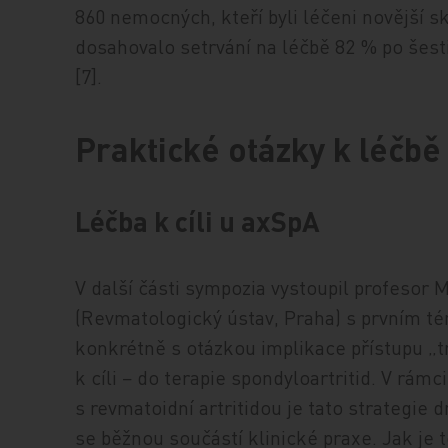
860 nemocných, kteří byli léčeni novější 
dosahovalo setrvání na léčbě 82 % po šesti 
[7].
Praktické otázky k léčbě
Léčba k cíli u axSpA
V další části sympozia vystoupil profesor 
(Revmatologický ústav, Praha) s prvním té
konkrétně s otázkou implikace přístupu „tr
k cíli − do terapie spondyloartritid. V rám
s revmatoidní artritidou je tato strategie 
se běžnou součástí klinické praxe. Jak j