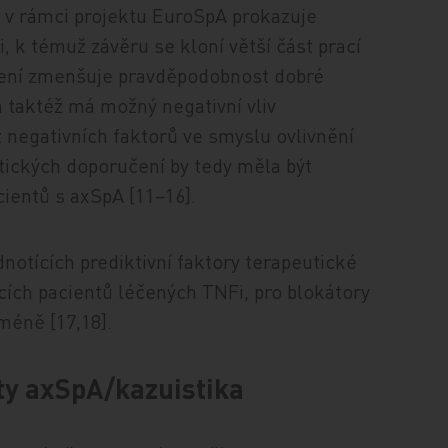
 v rámci projektu EuroSpA prokazuje
i, k témuž závěru se kloní větší část prací
ření zmenšuje pravděpodobnost dobré
a taktéž má možný negativní vliv
 negativních faktorů ve smyslu ovlivnění
utických doporučení by tedy měla být
cientů s axSpA [11−16].
notících prediktivní faktory terapeutické
ích pacientů léčených TNFi, pro blokátory
méně [17,18].
ity axSpA/kazuistika