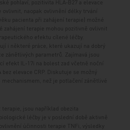
ské pohlaví, pozitivita HLA‑B27 a elevace
ovlivnit, naopak ovlivnění délky trvání
věku pacienta při zahájení terapie) možné
é zahájení terapie mohou pozitivně ovlivnit
apeutického efektu cílené léčby.
jí i některé práce, které ukazují na dobrý
ace zánětlivých parametrů. Zajímavá jsou
í efekt IL‑17i na bolest zad včetně noční
pA bez elevace CRP. Diskutuje se možný
ým mechanismem, než je potlačení zánětlivé
 terapie, jsou například obezita
biologické léčby je v poslední době aktivně
ovlivnění účinnosti terapie TNFi, výsledky