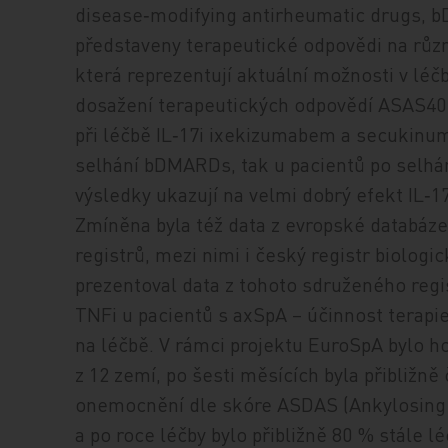
disease‑modifying antirheumatic drugs, 
představeny terapeutické odpovědi na růz
která reprezentují aktuální možnosti v lé
dosažení terapeutických odpovědí ASAS40 
při léčbě IL‑17i ixekizumabem a secukinu
selhání bDMARDs, tak u pacientů po selhání
výsledky ukazují na velmi dobrý efekt IL‑17
Zmíněna byla též data z evropské databáze
registrů, mezi nimi i český registr biologi
prezentoval data z tohoto sdruženého regi
TNFi u pacientů s axSpA – účinnost terapi
na léčbě. V rámci projektu EuroSpA bylo 
z 12 zemí, po šesti měsících byla přibližn
onemocnění dle skóre ASDAS (Ankylosing S
a po roce léčby bylo přibližně 80 % stále 