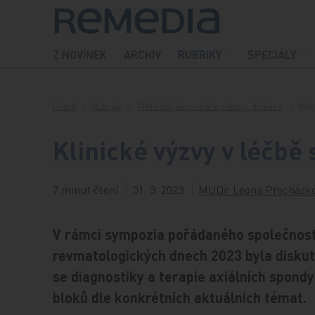
Přeskočit na obsah
Z NOVINEK
ARCHIV
RUBRIKY
SPECIÁLY
Domů
Rubriky
Přehledy, komentáře, názory, diskuse
Klin
Klinické výzvy v léčbě 
7 minut čtení
31. 3. 2023
MUDr. Leona Procházko
V rámci sympozia pořádaného společností
revmatologických dnech 2023 byla diskut
se diagnostiky a terapie axiálních spondy
bloků dle konkrétních aktuálních témat.