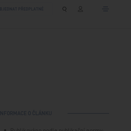
BJEDNAT PŘEDPLATNÉ
INFORMACE O ČLÁNKU
Publikováno podle publikační normy: