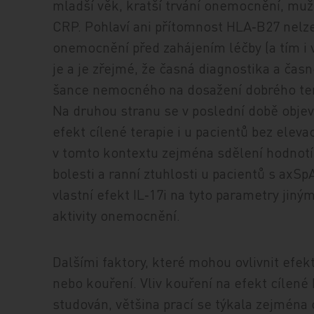
mladší věk, kratší trvání onemocnění, muž
CRP. Pohlaví ani přítomnost HLA‑B27 nelze 
onemocnění před zahájením léčby (a tím i 
je a je zřejmé, že časná diagnostika a časn
šance nemocného na dosažení dobrého ter
Na druhou stranu se v poslední době objevu
efekt cílené terapie i u pacientů bez elev
v tomto kontextu zejména sdělení hodnotíc
bolesti a ranní ztuhlosti u pacientů s axS
vlastní efekt IL‑17i na tyto parametry jin
aktivity onemocnění.
Dalšími faktory, které mohou ovlivnit efekt
nebo kouření. Vliv kouření na efekt cílené 
studován, většina prací se týkala zejména 