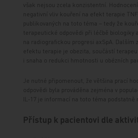
však nejsou zcela konzistentní. Hodnocení
negativní vliv kouření na efekt terapie TNF
publikovaných na toto téma − tedy že kou
terapeutické odpovědi při léčbě biologiky 
na radiografickou progresi axSpA. Dalším z
efektu terapie je obezita, součástí terape
i snaha o redukci hmotnosti u obézních pa
Je nutné připomenout, že většina prací hod
odpovědi byla prováděna zejména v populac
IL‑17 je informací na toto téma podstatně 
Přístup k pacientovi dle aktiv