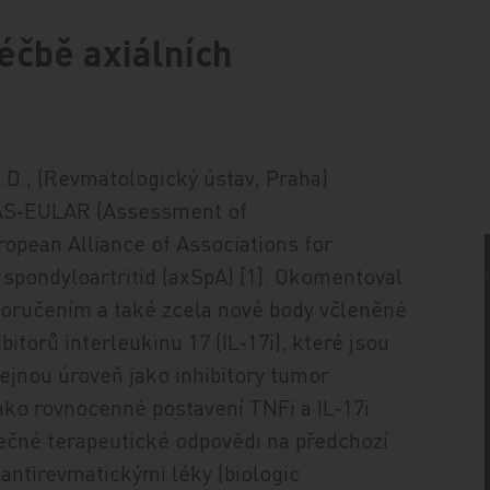
léčbě axiálních
D., (Revmatologický ústav, Praha)
ASAS‑EULAR (Assessment of
ropean Alliance of Associations for
pondyloartritid (axSpA) [1]. Okomentoval
poručením a také zcela nové body včleněné
bitorů interleukinu 17 (IL‑17i), které jsou
ejnou úroveň jako inhibitory tumor
 jako rovnocenné postavení TNFi a IL‑17i
tečné terapeutické odpovědi na předchozí
antirevmatickými léky (biologic