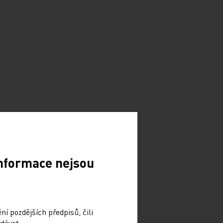
Informace nejsou
í pozdějších předpisů, čili
dávat.