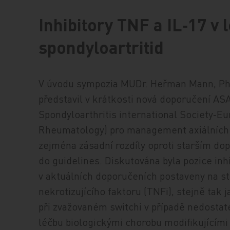
Inhibitory TNF a IL‑17 v 
spondyloartritid
V úvodu sympozia MUDr. Heřman Mann, Ph.
představil v krátkosti nová doporučení 
Spondyloarthritis international Society‑Eu
Rheumatology) pro management axiálních s
zejména zásadní rozdíly oproti starším do
do guidelines. Diskutována byla pozice inhi
v aktuálních doporučeních postaveny na st
nekrotizujícího faktoru (TNFi), stejně tak
při zvažovaném switchi v případě nedosta
léčbu biologickými chorobu modifikujícími 