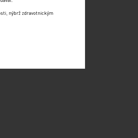
osti, nýbrž zdravotnickým