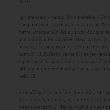
(GK) [1].
I při standardní terapii (antimalarika ± G
komplikovaný. Uvádí se, že více než 60 % p
formu onemocnění [2] a zhruba čtvrtina pac
minimálně jeden závažný relaps za rok. V
únavou, kterou považují za jeden z nejvýzn
nemoci [3]. Zvýšená dávka GK se jeví jako 
K poškození orgánů může dojít i v době, kd
aktivita onemocnění potlačena, i když v m
nebyl [5].
Přednášející shrnula, že cílem léčby SLE 
nízké aktivity nemoci, pokud remise není m
treat‑to‑target) [6]. Tak je možné omezit n