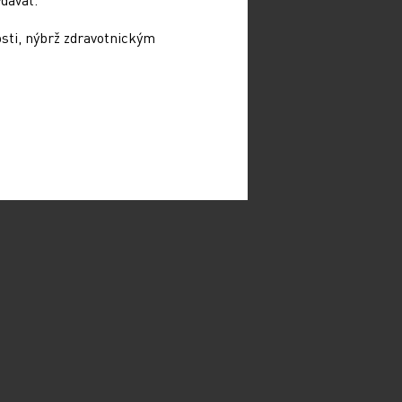
osti, nýbrž zdravotnickým