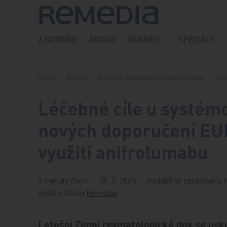
Přeskočit na obsah
Z NOVINEK
ARCHIV
RUBRIKY
SPECIÁLY
Domů
Rubriky
Přehledy, komentáře, názory, diskuse
Léč
Léčebné cíle u systém
nových doporučení EU
využití anifrolumabu
4 minuty čtení
31. 3. 2025
Redakčně zpracovala P
Vyšlo v titulu
Remedia
Letošní Zimní revmatologické dny se usku