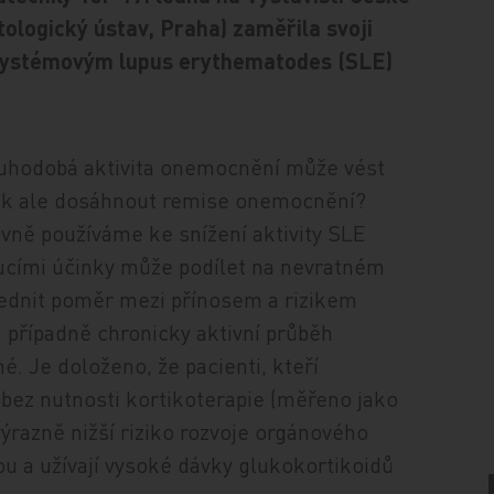
logický ústav, Praha) zaměřila svoji
e systémovým lupus erythematodes (SLE)
.
ouhodobá aktivita onemocnění může vést
Jak ale dosáhnout remise onemocnění?
tivně používáme ke snížení aktivity SLE
ucími účinky může podílet na nevratném
lednit poměr mezi přínosem a rizikem
, případně chronicky aktivní průběh
é. Je doloženo, že pacienti, kteří
bez nutnosti kortikoterapie (měřeno jako
 výrazně nižší riziko rozvoje orgánového
sou a užívají vysoké dávky glukokortikoidů