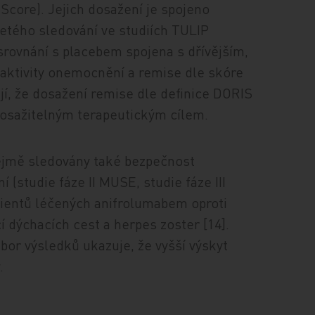
Score). Jejich dosažení je spojeno
etého sledování ve studiích TULIP
rovnání s placebem spojena s dřívějším,
 aktivity onemocnění a remise dle skóre
jí, že dosažení remise dle definice DORIS
u dosažitelným terapeutickým cílem.
ejmě sledovány také bezpečnost
 (studie fáze II MUSE, studie fáze III
cientů léčených anifrolumabem oproti
 dýchacích cest a herpes zoster [14].
zbor výsledků ukazuje, že vyšší výskyt
.