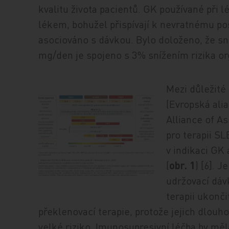
kvalitu života pacientů. GK používané při l
lékem, bohužel přispívají k nevratnému po
asociováno s dávkou. Bylo doloženo, že s
mg/den je spojeno s 3% snížením rizika or
Mezi důležit
(Evropská ali
Alliance of A
pro terapii S
v indikaci GK
(
obr. 1
) [6]. 
udržovací dáv
terapii ukonči
překlenovací terapie, protože jejich dlouh
velké riziko. Imunosupresivní léčba by měl