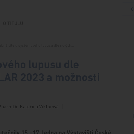
O
O TITULU
ebné cíle u systémového lupusu dle nových…
ového lupusu dle
LAR 2023 a možnosti
harmDr. Kateřina Viktorová
tečnily 15.–17. ledna na Výstavišti České