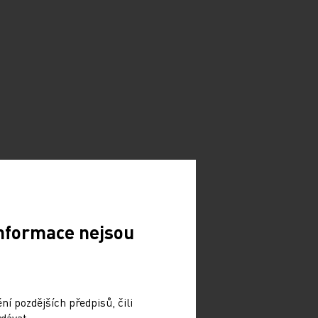
Informace nejsou
í pozdějších předpisů, čili
dávat.