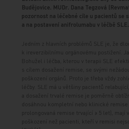
Budějovice. MUDr. Dana Tegzová (Revmato
pozornost na léčebné cíle u pacientů s
a na postavení anifrolumabu v léčbě SLE
Jedním z hlavních problémů SLE je, že dl
k ireverzibilnímu orgánovému postižení. 
Bohužel i léčba, kterou v terapii SLE efek
s cílem dosažení remise, se svými nežádo
poškození orgánů. Proto je třeba vždy zoh
léčby. SLE má u většiny pacientů relabující
a dosažení trvalé remise je poměrně obtížn
dosáhnou kompletní nebo klinické remise 
prolongovaná remise trvající ≥ 5 let), mají
poškození než pacienti, kteří v remisi nej