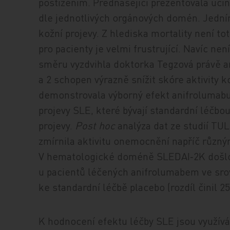
postižením. Přednášející prezentovala úči
dle jednotlivých orgánových domén. Jedním
kožní projevy. Z hlediska mortality není t
pro pacienty je velmi frustrující. Navíc ne
směru vyzdvihla doktorka Tegzová právě an
a 2 schopen výrazně snížit skóre aktivity k
demonstrovala výborný efekt anifrolumabu
projevy SLE, které bývají standardní léčbo
projevy.
Post hoc
analýza dat ze studií TUL
zmírnila aktivitu onemocnění napříč různ
V hematologické doméně SLEDAI‑2K došlo 
u pacientů léčených anifrolumabem ve srovn
ke standardní léčbě placebo (rozdíl činil 25
K hodnocení efektu léčby SLE jsou využívá