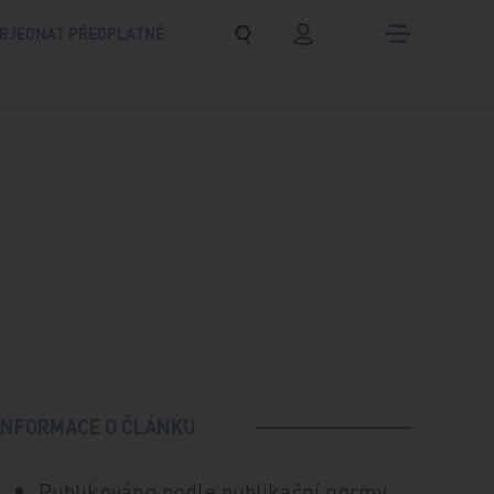
BJEDNAT PŘEDPLATNÉ
INFORMACE O ČLÁNKU
Publikováno podle publikační normy: