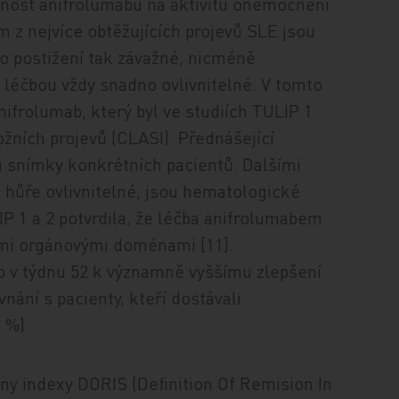
nnost anifrolumabu na aktivitu onemocnění
 z nejvíce obtěžujících projevů SLE jsou
oto postižení tak závažné, nicméně
ní léčbou vždy snadno ovlivnitelné. V tomto
ifrolumab, který byl ve studiích TULIP 1
ožních projevů (CLASI). Přednášející
 snímky konkrétních pacientů. Dalšími
u hůře ovlivnitelné, jsou hematologické
IP 1 a 2 potvrdila, že léčba anifrolumabem
ými orgánovými doménami [11].
v týdnu 52 k významně vyššímu zlepšení
ání s pacienty, kteří dostávali
 %).
ny indexy DORIS (Definition Of Remision In