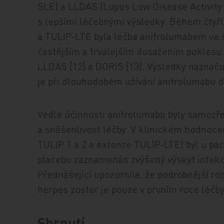
SLE) a LLDAS (Lupus Low Disease Activity 
s lepšími léčebnými výsledky. Během čtyřl
a TULIP‑LTE byla léčba anifrolumabem ve s
častějším a trvalejším dosažením poklesu
LLDAS [12] a DORIS [13]. Výsledky naznaču
je při dlouhodobém užívání ani­fro­lu­ma­b
Vedle účinnosti anifrolumabu byly samozř
a snášenlivost léčby. V klinickém hodnocení
TULIP 1 a 2 a extenze TULIP‑LTE) byl u pa
placebu zaznamenán zvýšený výskyt infekcí
Přednášející upozornila, že podrobnější ro
herpes zoster je pouze v prvním roce léčby
Shrnutí