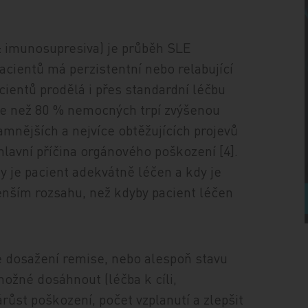
K ± imunosupresiva) je průběh SLE
acientů má perzistentní nebo relabující
ientů prodělá i přes standardní léčbu
íce než 80 % nemocných trpí zvýšenou
amnějších a nejvíce obtěžujících projevů
hlavní příčina orgánového poškození [4].
y je pacient adekvátně léčen a kdy je
enším rozsahu, než kdyby pacient léčen
je dosažení remise, nebo alespoň stavu
ožné dosáhnout (léčba k cíli,
árůst poškození, počet vzplanutí a zlepšit