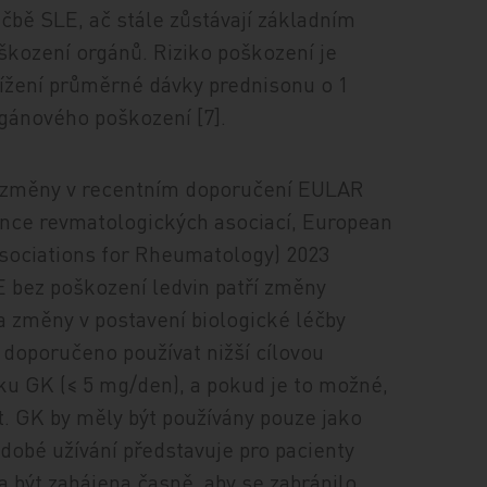
éčbě SLE, ač stále zůstávají základním
škození orgánů. Riziko poškození je
nížení průměrné dávky prednisonu o 1
gánového poškození [7].
é změny v recentním doporučení EULAR
ance revmatologických asociací, European
ssociations for Rheumatology) 2023
LE bez poškození ledvin patří změny
 a změny v postavení biologické léčby
Je doporučeno používat nižší cílovou
ku GK (≤ 5 mg/den), a pokud je to možné,
t. GK by měly být používány pouze jako
odobé užívání představuje pro pacienty
a být zahájena časně, aby se zabránilo