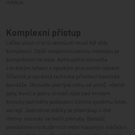
infekce.
Komplexní přístup
Léčba ulcus cruris venosum musí být vždy
komplexní. Další neopominutelnou metodou je
kompresivní terapie. Aplikujeme obinadla
s krátkým tahem s vysokým pracovním tlakem.
Důležitá je správná technika přiložení elastické
bandáže. Obinadlo pokrývá nohu od prstů, včetně
paty, končí o jednu úroveň výše nad místem
klinicky patrného poškození žilního systému (otok,
varixy). Jednotlivé otáčky se překrývají o dvě
třetiny, nesmějí se tvořit přehyby. Bandáž
provádíme v cirkulárních nebo klasových otáčkách,