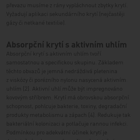
převazu musíme z rány vypláchnout zbytky krytí.
Vyžadují aplikaci sekundárního krytí (nejčastěji
gázy či netkané textilie).
Absorpční krytí s aktivním uhlím
Absorpční krytí s aktivním uhlím tvoří
samostatnou a specifickou skupinu. Základem
těchto obvazů je jemná nedráždivá pletenina
z viskózy či porézního nylonu nasycená aktivním
uhlím [2]. Aktivní uhlí může být impregnováno
kovovým stříbrem. Krytí má obrovskou absorpční
schopnost, pohlcuje bakterie, toxiny, degradační
produkty metabolismu a zápach [4]. Redukuje tak
bakteriální kolonizaci a potlačuje rannou infekci.
Podmínkou pro adekvátní účinek krytí je