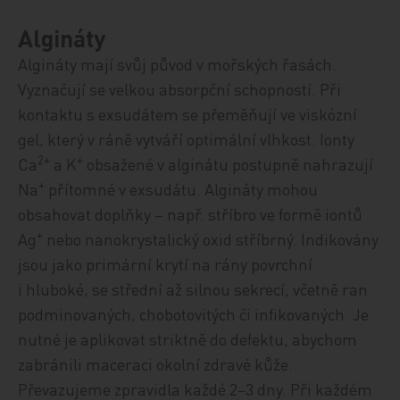
Algináty
Algináty mají svůj původ v mořských řasách.
Vyznačují se velkou absorpční schopností. Při
kontaktu s exsudátem se přeměňují ve viskózní
gel, který v ráně vytváří optimální vlhkost. Ionty
2+
+
Ca
a K
obsažené v alginátu postupně nahrazují
+
Na
přítomné v exsudátu. Algináty mohou
obsahovat doplňky – např. stříbro ve formě iontů
+
Ag
nebo nanokrystalický oxid stříbrný. Indikovány
jsou jako primární krytí na rány povrchní
i hluboké, se střední až silnou sekrecí, včetně ran
podminovaných, chobotovitých či infikovaných. Je
nutné je aplikovat striktně do defektu, abychom
zabránili maceraci okolní zdravé kůže.
Převazujeme zpravidla každé 2−3 dny. Při každém