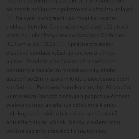
nesmí v žádném případě škrtit, v prohloubených
oblastech aplikujeme polstrovací vložky (tzv. inlaye)
[4]. Nejvyšší kompresní tlak musí být ­vy­vi­nut
v oblasti kotníků. Doporučení vycházejí z 22 studií,
které jsou obsaženy v review databáze Cochrane
(Cullum a kol., 2004 [1]). Správné provedení
elastické ban­dá­že vyžaduje určitou zručnost
a praxi. Bandáže přikládáme před svěšením
končetiny a započetím fyzické aktivity, anebo
alespoň po 20minutovém klidu s elevovanou dolní
končetinou. Postavení kotníku musí být 90 stupňů.
Kompresivní bandáž zlepšuje a podporuje činnost
svalové pumpy, akceleruje odtok krve k srdci,
redukuje edém dolních končetin a má rovněž
antiinflamatorní účinek. Někdy je ovšem velmi
obtížné pacienty přesvědčit o nezbytnosti