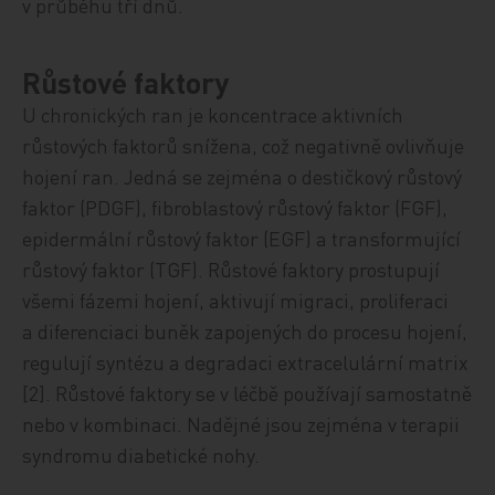
v průběhu tří dnů.
Růstové faktory
U chronických ran je koncentrace aktivních
růstových faktorů snížena, což negativně ovlivňuje
hojení ran. Jedná se zejména o destičkový růstový
faktor (PDGF), fibroblastový růstový faktor (FGF),
epidermální růstový faktor (EGF) a transformující
růstový faktor (TGF). Růstové faktory prostupují
všemi fázemi hojení, aktivují migraci, proliferaci
a diferenciaci buněk zapojených do procesu hojení,
regulují syntézu a degradaci extracelulární matrix
[2]. Růstové faktory se v léčbě používají samostatně
nebo v kombinaci. Nadějné jsou zejména v terapii
syndromu diabetické nohy.