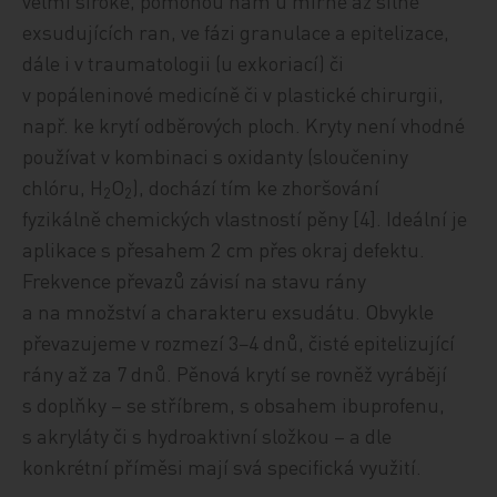
velmi široké, pomohou nám u mír­ně až silně
exsudujících ran, ve fázi granulace a epitelizace,
dále i v traumatologii (u exkoriací) či
v popáleninové medicíně či v plastické chirurgii,
např. ke krytí odběrových ploch. Kryty není vhodné
používat v kombinaci s oxidanty (sloučeniny
chlóru, H
O
), dochází tím ke zhoršování
2
2
fyzikálně chemických vlastností pěny [4]. Ideální je
aplikace s přesahem 2 cm přes okraj defektu.
Frekvence převazů závisí na stavu rány
a na množství a charakteru exsudátu. Obvykle
převazujeme v rozmezí 3−4 dnů, čisté epitelizující
rány až za 7 dnů. Pěnová krytí se rovněž vyrábějí
s doplňky – se stříbrem, s obsahem ibuprofenu,
s akryláty či s hydroaktivní složkou – a dle
konkrétní příměsi mají svá specifická využití.