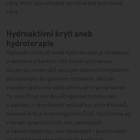
rány. Krytí jsou vhodná zejména pro povrchové
rány.
Hydroaktivní krytí aneb
hydroterapie
Hydroaktivní krytí aneb hydroterapie je oblíbenou
a zejména v horkém létě hojně využívanou
skupinou materiálů se super­ab­sorp­čním jádrem
aktivovaným Ringerovým roztokem. Akrylát
v savém jádru má vyšší afinitu pro ranný sekret.
To umož­ňu­je výměnu Ringerova roztoku ven
a sekretu z rány dovnitř polštářku, včetně toxinů,
tkáňové drtě a mikroorganismů [4]. Využí­vá­me jej
v terapii granulujících, ale i povleklých
a nekrotických ran, ran hlubokých i povrchových.
Krytí měníme zpravidla po 24 hodinách.