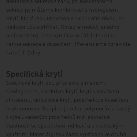
dostatečná sekrece z rány, při nedostatečné
sekreci jej můžeme kombinovat s hydrogelem.
Krytí, která jsou uzavřena v nylonovém obalu, se
nedoporučuje stříhat. Obvaz je měkký, snadno
aplikovatelný. Jeho výměna se řídí intenzitou
ranné sekrece a zápachem. Převazujeme zpravidla
každé 1−2 dny.
Specifická krytí
Specifická krytí jsou přípravky s medem,
s kolagenem, bioaktivní krytí, krytí s obsahem
chitosanu, celulózová krytí, prostředky s kyselinou
hayluronovou. Skupina je velmi polymorfní a každý
z výše uvedených prostředků má jedinečné
vlastnosti se specifickou indikací a s praktickým
využitím. Materiály jsou často využívány ve druhé