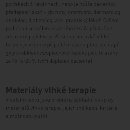
potřebách či lékárnách, nebo je může pacientovi
předepsat lékař – chirurg, internista, dermatolog,
angiolog, diabetolog, ale i praktický lékař. Ovšem
podléhají schválení revizního lékaře příslušné
zdravotní pojišťovny. Většina přípravků vlhké
terapie je v tomto případě hrazena plně, ale např.
gely či obkladové/oplachové roztoky jsou hrazeny
ze 75 % (25 % tvoří doplatek pacienta).
Materiály vlhké terapie
V dalším textu jsou probrány základní skupiny
materiálů vlhké terapie, jejich indikační kritéria
a možnosti využití.