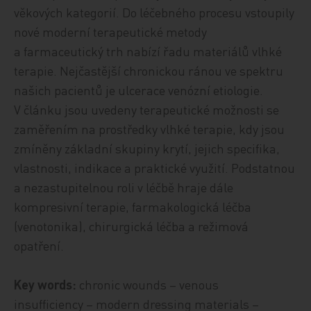
věkových kategorií. Do léčebného procesu vstoupily
nové moderní terapeutické metody
a farmaceutický trh nabízí řadu materiálů vlhké
terapie. Nejčastější chronickou ránou ve spektru
našich pacientů je ulcerace venózní etiologie.
V článku jsou uvedeny terapeutické možnosti se
zaměřením na prostředky vlhké terapie, kdy jsou
zmíněny základní skupiny krytí, jejich specifika,
vlastnosti, indikace a praktické využití. Podstatnou
a nezastupitelnou roli v léčbě hraje dále
kompresivní terapie, farmakologická léčba
(venotonika), chirurgická léčba a režimová
opatření.
Key words:
chronic wounds – venous
insufficiency – modern dressing materials –