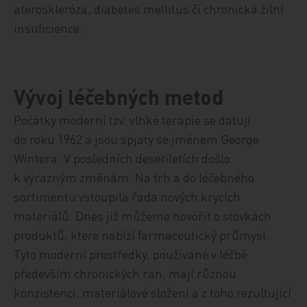
ateroskleróza, diabetes mellitus či chronická žilní
insuficience.
Vývoj léčebných metod
Počátky moderní tzv. vlhké terapie se datují
do roku 1962 a jsou spjaty se jménem George
Wintera. V posledních desetiletích došlo
k výrazným změnám. Na trh a do léčebného
sortimentu vstoupila řada nových krycích
materiálů. Dnes již můžeme hovořit o stovkách
produktů, které nabízí farmaceutický průmysl.
Tyto moderní prostředky, používané v léčbě
především chronických ran, mají různou
konzistenci, materiálové složení a z toho rezultující