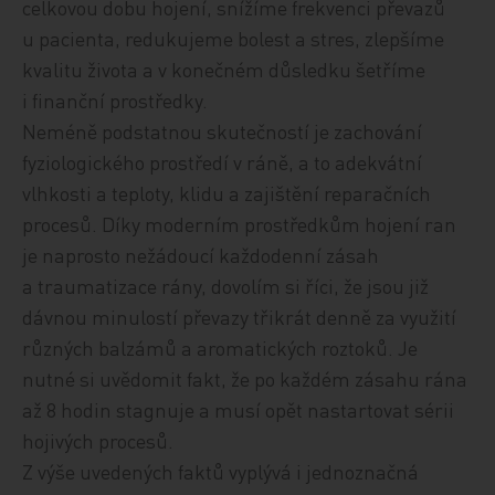
celkovou dobu hojení, snížíme frekvenci převazů
u pacienta, redukujeme bolest a stres, zlepšíme
kvalitu života a v konečném důsledku šetříme
i finanční prostředky.
Neméně podstatnou skutečností je zachování
fyziologického prostředí v ráně, a to adekvátní
vlhkosti a teploty, klidu a zajištění reparačních
procesů. Díky moderním prostředkům hojení ran
je naprosto nežádoucí každodenní zásah
a traumatizace rány, dovolím si říci, že jsou již
dávnou minulostí převazy třikrát denně za využití
různých balzámů a aromatických roztoků. Je
nutné si uvědomit fakt, že po každém zásahu rána
až 8 hodin stagnuje a musí opět nastartovat sérii
hojivých procesů.
Z výše uvedených faktů vyplývá i jednoznačná