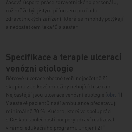
časová úspora práce zdravotnického personálu,
což může být jistým přínosem pro řadu
zdravotnických zařízení, která se mnohdy potýkají
s nedostatkem lékařů a sester.
Specifikace a terapie ulcerací
venózní etiologie
Bércové ulcerace obecně tvoří nejpočetnější
skupinu z celkové množiny nehojících se ran.
Nejčastější jsou ulcerace venózní etiologie (
obr. 1
).
V sestavě pacientů naší ambulance představují
minimálně 70 %. Kučera, který ve spolupráci
s Českou společností podpory zdraví realizoval
v rámci edukačního programu „Hojení 21“