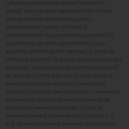
nebo jako profylaktické ošetření invazivních
vstupů. Jde o skupinu neadherentních mřížek
impregnovaných antiseptickou látkou –
jod povidonem, medem, stříbrem či
chlorhexidinem. Kryty neabsorbují exsudát [4],
musíme tedy správně vybrat vhodnou ránu,
abychom zabránili okolní maceraci, a rovněž se
cíleně ptát pacientů na alergie, zejména u jodových
přípravků. Existuje možnost systémových účinků
při absorpci účinné látky z krytí, proto je nutné
omezit dlouhodobou aplikaci u novorozenců,
těhotných či kojících žen a specificky u tyreopatiků.
Aplikace jednoho typu antiseptického krytí se
doporučuje maximálně po dobu 21 dnů [4].
Frekvenci převazů volíme obvykle v rozmezí 2−7
dnů dle množství ranné sekrece a stavu spodiny