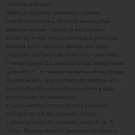
rozsáhlé poškození.
Defekt je nejčastěji lokalizován v oblasti
mediálního kotníku, ale může se vyskytovat
kdekoliv na bérci. Klinicky je patrný edém
končetiny, hnědá hemosiderinová pigmentace,
vazivová kožní indurace; defekty jsou často
mapovité, nezřídka s dermatitidou v okolí vředu.
V terapii pacientů s ulceracemi žilní etiologie platí
„pravidlo tří“, tj. nastavit správnou vlhkou terapii
dle charakteru rány, zejména dle spodiny rány,
zajistit adekvátní elastickou kompresi a dále
venotonickou farmakoterapii.
V úvodu ošetření chronické rány (jakékoliv
etiologie) by měl být aplikován obklad
s dekontaminačním roztokem alespoň na 15
minut. Roztoky obsahují polyhexamid a betain,