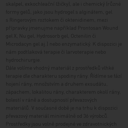
skalpel, exkochleační lžičky), ale i chemický (různé
formy gelů, jako jsou hydrogel s alginátem, gel
s Ringerovým roztokem či oktenidinem, mezi
přípravky jmenujme například Prontosan Wound
gel X, ­Nu gel, Hydrosorb gel, Octenilin či
Microdacyn gel aj.) nebo enzymatický. K dispozici je
nám podtlaková terapie či larvoterapie nebo
hydrochirurgie.
Dále volíme vhodný materiál z prostředků vlhké
terapie dle charakteru spodiny rány. Řídíme se fází
hojení rány, množstvím a druhem exsudátu,
zápachem, lokalitou rány, charakterem okolí rány,
bolestí v ráně a dostupností převazových
materiálů. V současné době je na trhu k dispozici
převazový materiál minimálně od 36 výrobců.
Prostředky jsou volně prodejné ve zdravotnických