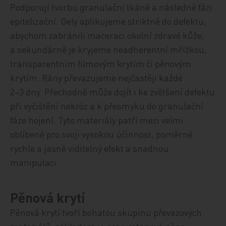
Podporují tvorbu granulační tkáně a následně fázi
epitelizační. Gely aplikujeme striktně do defektu,
abychom zabránili maceraci okolní zdravé kůže,
a sekundárně je kryjeme neadherentní mřížkou,
transparentním filmovým krytím či pěnovým
krytím. Rány převazujeme nejčastěji každé
2−3 dny. Přechodně může dojít i ke zvětšení defektu
při vyčištění nekróz a k přesmyku do granulační
fáze hojení. Tyto materiály patří mezi velmi
oblíbené pro svoji vysokou účinnost, poměrně
rychle a jasně viditelný efekt a snadnou
manipulaci.
Pěnová krytí
Pěnová krytí tvoří bohatou skupinu převazových