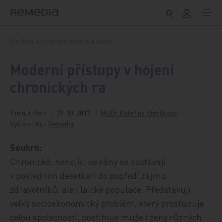
Přeskočit na obsah
Přehledy, komentáře, názory, diskuse
Moderní přístupy v hojení
chronických ra
9 minut čtení
29. 10. 2017
MUDr. Kateřina Stehlíková
Vyšlo v titulu
Remedia
Souhrn:
Chronické, nehojící se rány se dostávají
v posledním desetiletí do popředí zájmu
zdravotníků, ale i laické populace. Představují
velký socioekonomický problém, který prostupuje
celou společností, postihuje muže i ženy různých