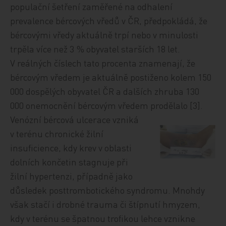
populační šetření zaměřené na odhalení
prevalence bércových vředů v ČR, předpokládá, že
bércovými vředy aktuálně trpí nebo v minulosti
trpěla více než 3 % obyvatel starších 18 let.
V reálných číslech tato procenta znamenají, že
bércovým vředem je aktuálně postiženo kolem 150
000 dospělých obyvatel ČR a dalších zhruba 130
000 onemocnění bércovým vředem prodělalo [3].
Venózní bércová ulcerace vzniká
v terénu chronické žilní
insuficience, kdy krev v oblasti
dolních končetin stagnuje při
žilní hypertenzi, případně jako
důsledek posttrombotického syndromu. Mnohdy
však stačí i drobné trauma či štípnutí hmyzem,
kdy v terénu se špatnou trofikou lehce vznikne