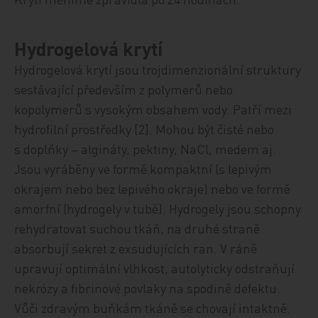
Hydrogelová krytí
Hydrogelová krytí jsou trojdimenzionální struktury
sestávající především z polymerů nebo
kopolymerů s vysokým obsahem vody. Patří mezi
hydrofilní prostředky [2]. Mohou být čisté nebo
s doplňky – algináty, pektiny, NaCl, medem aj.
Jsou vyráběny ve formě kompaktní (s lepivým
okrajem nebo bez lepivého okraje) nebo ve formě
amorfní (hydrogely v tubě). Hydrogely jsou schopny
rehydratovat suchou tkáň, na druhé straně
absorbují sekret z exsudujících ran. V ráně
upravují optimální vlhkost, autolyticky odstraňují
nekrózy a fibrinové povlaky na spodině defektu.
Vůči zdravým buňkám tkáně se chovají intaktně.