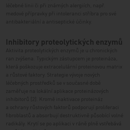
léčebné linii či při známých alergiích, např.
medové přípravky při intoleranci stříbra pro své
antibakteriální a antiseptické účinky.
Inhibitory proteolytických enzymů
Aktivita proteolytických enzymů je u chro­­nických
ran zvýšena. Typickým zástupcem je proteináza,
která poškozuje extracelulární proteinovou matrix
a růstové faktory. Strategie vývoje nových
léčebných prostředků se v současné době
zaměřuje na lokální aplikace proteinázových
inhibitorů [2]. Kromě inaktivace proteináz
a ochrany růstových faktorů podporují proliferaci
fibroblastů a absorbují destruktivně působící volné
radikály. Krytí se po aplikaci v ráně plně vstřebává