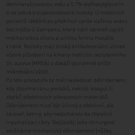
demineralizovanou vodu a 0,1% etylhexylglycerin
či se jedná o superoxidované roztoky. U mobilních
pacientů ideálně po předchozí sprše vlažnou vodou
bez mýdla či šamponu, která nám zároveň zajistí
mechanickou očistu a určitou formu masáže
v ráně. Roztoky mají široký antibakteriální účinek
včetně působení na kmeny meticilin rezistentního
St. aureus
(MRSA) a dokáží významně snížit
mikrobiální zátěž.
Po této proceduře by měl následovat débridement,
kdy zbavíme ránu povlaků, nekróz, koagul či
zbytků předchozích převazových materiálů.
Débridement musí být účinný a efektivní, ale
zároveň šetrný, aby nedocházelo ke zbytečné
traumatizaci rány. Nejčastěji jako chirurgové
využíváme mechanický débridement (nůžky,