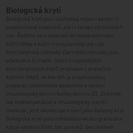
Biologická krytí
Biologická krytí jsou využitelná nejen v akutní či
popáleninové medicíně, ale i v terapii chronických
ran. Řadíme sem klasické dermoepidermální
kožní štěpy a kožní transplantáty, ale i tzv.
bioinženýrské náhrady. Dermální náhrady jsou
přechodné či trvalé. Jeden z nejnovějších
bioinženýrských krytů je vyroben z prasečích
kožních štěpů, ze kterých je enzymatickou
preparací odstraněna epidermis a ostatní
imunologicky aktivní buňky dermis [2]. Získáme
tak biokompatibilní a imunologicky inertní
materiál, jenž akceleruje hojení jako dočasný kryt.
Biologická krytí jsou indikována ve fázi granulace,
kdy je spodina čistá, bez povlaků, bez známek