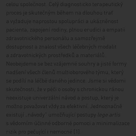
celou společnost. Celý diagnosticko terapeutický
proces je skutečným během na dlouhou trať
a vyžaduje naprostou spolupráci a ukázněnost
pacienta, zapojení rodiny, plnou erudici a empatii
zdravotnického personálu a samozřejmě
dostupnost a znalost všech léčebných modalit
a zdravotnických prostředků a materiálů.
Neobejdeme se bez vzájemné souhry a jisté formy
nadšení všech členů multioborového týmu, který
se podílí na léčbě daného jedince. Jsme si vědomi
skutečnosti, že v péči o osoby s chronickou ránou
neexistuje univerzální návod a postup, který je
možno považovat vždy za efektivní. Jednoznačně
existují „návody“ umožňující postupy
lege artis
s vědomím účinné odborné pomoci a minimalizace
rizik pro pečující i nemocné [1].