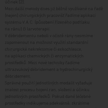
účinek [2].
Mezi další metody dnes již běžně využívané na řadě
(nejen) chirurgických pra­co­višť řadíme aplikaci
systému V.A.C. (působení řízeného podtlaku
na ránu) či larvoterapii.
V débridementu neboli v očistě rány nesmíme
zapomenout na možnost využití standardní
chirurgické nekrektomie či exkochleace,
na aplikaci chemických či enzymatických
prostředků. Mezi nové techniky řadíme
ultrazvukový débridement a hydrochirurgický
débridement.
Správné použití jednotlivých modalit vyžaduje
znalost procesu hojení ran, složení a účinku
jednotlivých prostředků. Pokud dané léčebné
prostředky indikujeme adekvátně, zkrátíme