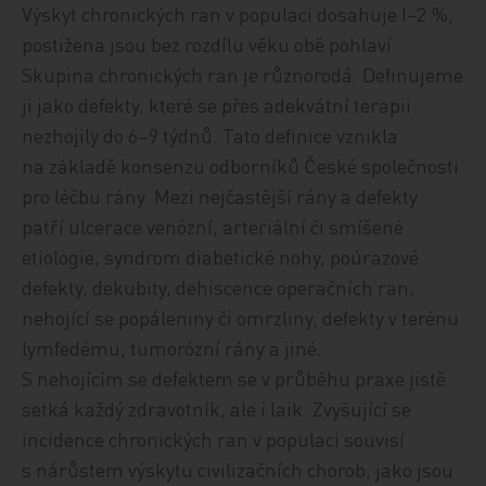
Výskyt chronických ran v populaci dosahuje l−2 %,
postižena jsou bez rozdílu věku obě pohlaví.
Skupina chronických ran je různorodá. Definujeme
ji jako defekty, které se přes adekvátní terapii
nezhojily do 6–9 týdnů. Tato definice vznikla
na základě konsenzu odborníků České společnosti
pro léčbu rány. Mezi nejčastější rány a defekty
patří ulcerace venózní, arteriální či smíšené
etiologie, syndrom diabetické nohy, poúrazové
defekty, dekubity, dehiscence operačních ran,
nehojící se popáleniny či omrzliny, defekty v terénu
lymfedému, tumorózní rány a jiné.
S nehojícím se defektem se v průběhu praxe jistě
setká každý zdravotník, ale i laik. Zvyšující se
incidence chronických ran v populaci souvisí
s nárůstem výskytu civilizačních chorob, jako jsou