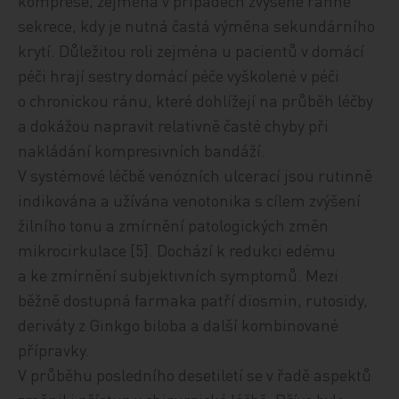
komprese, zejména v případech zvýšené ranné
sekrece, kdy je nutná častá výměna sekundárního
krytí. Důležitou roli zejména u pacientů v domácí
péči hrají sestry domácí péče vyškolené v péči
o chronickou ránu, které dohlížejí na průběh léčby
a dokážou napravit relativně časté chyby při
nakládání kompresivních bandáží.
V systémové léčbě venózních ulcerací jsou rutinně
indikována a užívána venotonika s cílem zvýšení
žilního tonu a zmírnění patologických změn
mikrocirkulace [5]. Dochází k redukci edému
a ke zmírnění subjektivních symptomů. Mezi
běžně dostupná farmaka patří diosmin, rutosidy,
deriváty z Ginkgo biloba a další kombinované
přípravky.
V průběhu posledního desetiletí se v řadě aspektů