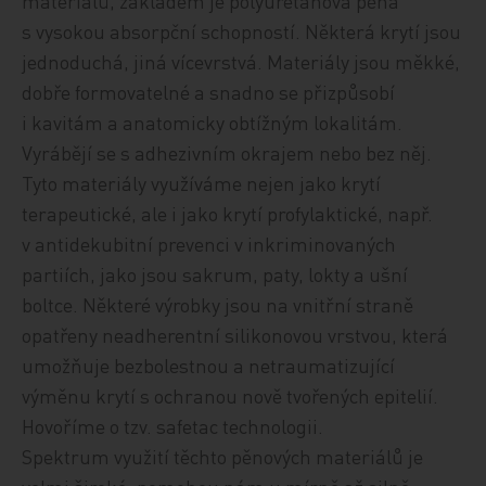
materiálů, základem je polyuretanová pěna
s vysokou absorpční schopností. Některá krytí jsou
jednoduchá, jiná vícevrstvá. Materiály jsou měkké,
dobře formovatelné a snadno se přizpůsobí
i kavitám a anatomicky obtížným lokalitám.
Vyrábějí se s adhezivním okrajem nebo bez něj.
Tyto materiály využíváme nejen jako krytí
terapeutické, ale i jako krytí profylaktické, např.
v antidekubitní prevenci v inkriminovaných
partiích, jako jsou sakrum, paty, lokty a ušní
boltce. Některé výrobky jsou na vnitřní straně
opatřeny neadherentní silikonovou vrstvou, která
umožňuje bezbolestnou a netraumatizující
výměnu krytí s ochranou nově tvořených epitelií.
Hovoříme o tzv. safetac technologii.
Spektrum využití těchto pěnových ma­te­riá­lů je