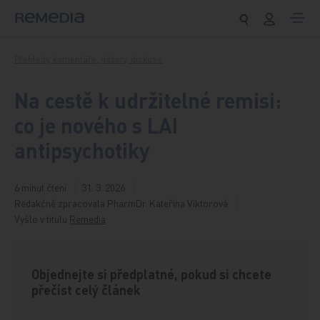
Přeskočit na obsah
Přehledy, komentáře, názory, diskuse
Na cestě k udržitelné remisi:
co je nového s LAI
antipsychotiky
6 minut čtení
31. 3. 2026
Redakčně zpracovala PharmDr. Kateřina Viktorová
Vyšlo v titulu
Remedia
Objednejte si předplatné, pokud si chcete
přečíst celý článek