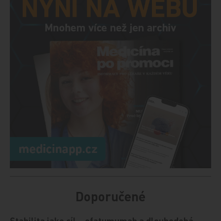
Doporučené
Stabilita jako cíl – ofatumumab a dlouhodobá