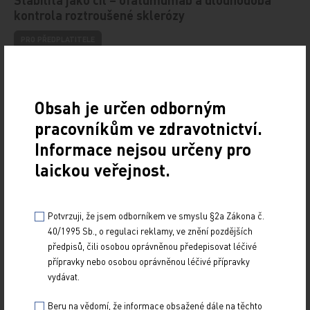
kontrola roztroušené sklerózy
PRO PŘEDPLATITELE
29. 6. 2026
V rámci 22. Jedličkových neuroimunologických
a likvorologických dnů se 22. května 2026 uskutečnilo
Obsah je určen odborným
sympozium společnosti Novartis, které nabídlo…
pracovníkům ve zdravotnictví.
Informace nejsou určeny pro
Nové aspekty terapie axiálních spondyloartritid
bimekizumabem
laickou veřejnost.
PRO PŘEDPLATITELE
29. 6. 2026
Potvrzuji, že jsem odborníkem ve smyslu §2a Zákona č.
40/1995 Sb., o regulaci reklamy, ve znění pozdějších
Bimekizumab, duální inhibitor interleukinů 17A a 17F,
představuje novou terapeutickou možnost v léčbě
předpisů, čili osobou oprávněnou předepisovat léčivé
axiálních spondyloartritid (axSpA). Komentář…
přípravky nebo osobou oprávněnou léčivé přípravky
vydávat.
Akutní jaterní porfyrie
Beru na vědomí, že informace obsažené dále na těchto