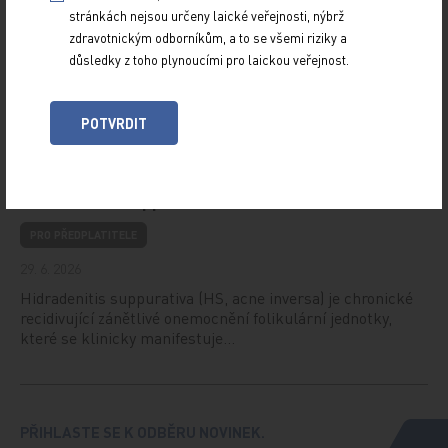
stránkách nejsou určeny laické veřejnosti, nýbrž
PRO PŘEDPLATITELE
zdravotnickým odborníkům, a to se všemi riziky a
29. 6. 2026
důsledky z toho plynoucími pro laickou veřejnost.
Již 53. májové hepatologické dny, které se v polovině
letošního května konaly v Olomouci, přinesly tradičně
řadu zajímavých odborných témat.…
POTVRDIT
Aktuální farmakoterapeutické možnosti léčby
hidradenitis suppurativa
PRO PŘEDPLATITELE
29. 6. 2026
Hidradenitis suppurativa (HS, acne inversa) je chronické
recidivující zánětlivé onemocnění folikulární jednotky,
které se klinicky manifestuje…
PŘIHLASTE SE K ODBĚRU NOVINEK.