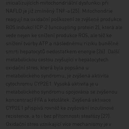
inicializujících mitochondriální dysfunkci při
NAFLD je již zmíněný TNF-
[25]. Mitochondrie
a
reagují na oxidační poškození ze zvýšené produkce
ROS indukcí ICP-2 (uncoupling protein 2), která ale
vede nejen ke snížení produkce ROS, ale též ke
snížení tvorby ATP a následnému riziku buněčné
smrti hepatocytů nedostatkem energie [26]. Další
metabolickou cestou zvyšující v hepatocytech
oxidační stres, která byla popsána u
metabolického syndromu, je zvýšená aktivita
cytochromu CYP2E1. Vysoká aktivita je u
metabolického syndromu spojována se zvýšenou
koncentrací FFA a ketolátek. Zvýšená aktivace
CYP2E1 přispívá rovněž ke zvyšování inzulinové
rezistence, a to i bez přítomnosti steatózy [27].
Oxidační stres vznikající více mechanismy je v