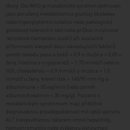
těsný. Dle WHO je metabolický syndrom definován
jako porušený metabolismus glukózy (diabetes
nebo hyperglykémie nalačno nebo patologický
glukózový toleranční test nebo průkaz inzulinové
rezistence clampovou studií) při současné
přítomnosti alespoň dvou následujících faktorů:
poměr obvodu pasu a boků > 0,9 u muže a > 0,85 u
ženy, hladina s-triglyceridů > 1,75 mmol/l nebo s-
HDL cholesterolu < 0,9 mmol/l u muže a < 1,0
mmol/l u ženy, krevní tlak > 140/90 mm Hg a
albuminurie > 20
g/min (nebo poměr
m
albumin/kreatinin > 30 mg/g). Pacienti s
metabolickým syndromem mají přibližně
dvojnásobnou pravděpodobnost mít vyšší aktivitu
ALT (nevysvětlenou nálezem virové hepatitidy,
hemochromatózy nebo zvýšenou konzumací