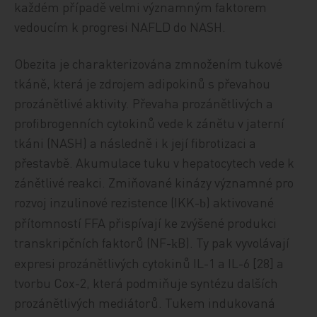
každém případě velmi významným faktorem
vedoucím k progresi NAFLD do NASH.
Obezita je charakterizována zmnožením tukové
tkáně, která je zdrojem adipokinů s převahou
prozánětlivé aktivity. Převaha prozánětlivých a
profibrogenních cytokinů vede k zánětu v jaterní
tkáni (NASH) a následně i k její fibrotizaci a
přestavbě. Akumulace tuku v hepatocytech vede k
zánětlivé reakci. Zmiňované kinázy významné pro
rozvoj inzulinové rezistence (IKK-
) aktivované
b
přítomností FFA přispívají ke zvýšené produkci
transkripčních faktorů (NF-
B). Ty pak vyvolávají
k
expresi prozánětlivých cytokinů IL-1 a IL-6 [28] a
tvorbu Cox-2, která podmiňuje syntézu dalších
prozánětlivých mediátorů. Tukem indukovaná