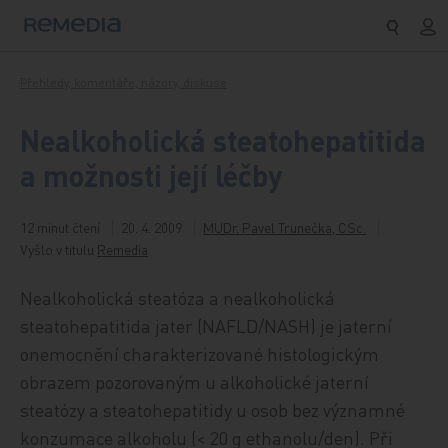
Přeskočit na obsah
Přehledy, komentáře, názory, diskuse
Nealkoholická steatohepatitida
a možnosti její léčby
12 minut čtení
20. 4. 2009
MUDr. Pavel Trunečka, CSc.
Vyšlo v titulu
Remedia
Nealkoholická steatóza a nealkoholická
steatohepatitida jater (NAFLD/NASH) je jaterní
onemocnění charakterizované histologickým
obrazem pozorovaným u alkoholické jaterní
steatózy a steatohepatitidy u osob bez významné
konzumace alkoholu (< 20 g ethanolu/den). Při