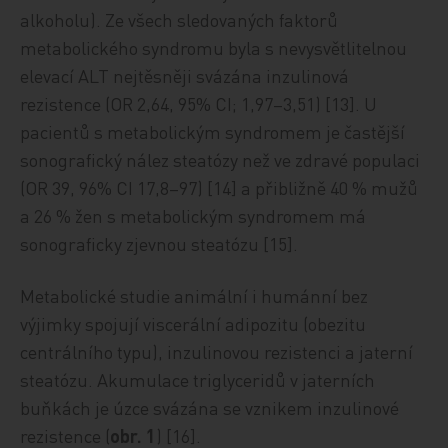
alkoholu). Ze všech sledovaných faktorů
metabolického syndromu byla s nevysvětlitelnou
elevací ALT nejtěsněji svázána inzulinová
rezistence (OR 2,64, 95% CI; 1,97–3,51) [13]. U
pacientů s metabolickým syndromem je častější
sonografický nález steatózy než ve zdravé populaci
(OR 39, 96% CI 17,8–97) [14] a přibližně 40 % mužů
a 26 % žen s metabolickým syndromem má
sonograficky zjevnou steatózu [15].
Metabolické studie animální i humánní bez
výjimky spojují viscerální adipozitu (obezitu
centrálního typu), inzulinovou rezistenci a jaterní
steatózu. Akumulace triglyceridů v jaterních
buňkách je úzce svázána se vznikem inzulinové
rezistence (
obr. 1
) [16].