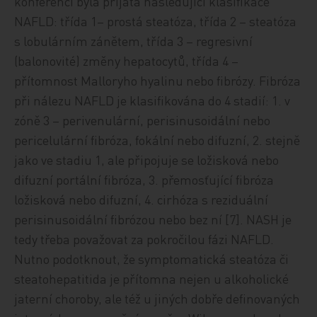
konferenci byla přijata následující klasifikace
NAFLD: třída 1– prostá steatóza, třída 2 – steatóza
s lobulárním zánětem, třída 3 – regresivní
(balonovité) změny hepatocytů, třída 4 –
přítomnost Malloryho hyalinu nebo fibrózy. Fibróza
při nálezu NAFLD je klasifikována do 4 stadií: 1. v
zóně 3 – perivenulární, perisinusoidální nebo
pericelulární fibróza, fokální nebo difuzní, 2. stejně
jako ve stadiu 1, ale připojuje se ložisková nebo
difuzní portální fibróza, 3. přemosťující fibróza
ložisková nebo difuzní, 4. cirhóza s reziduální
perisinusoidální fibrózou nebo bez ní [7]. NASH je
tedy třeba považovat za pokročilou fázi NAFLD.
Nutno podotknout, že symptomatická steatóza či
steatohepatitida je přítomna nejen u alkoholické
jaterní choroby, ale též u jiných dobře definovaných