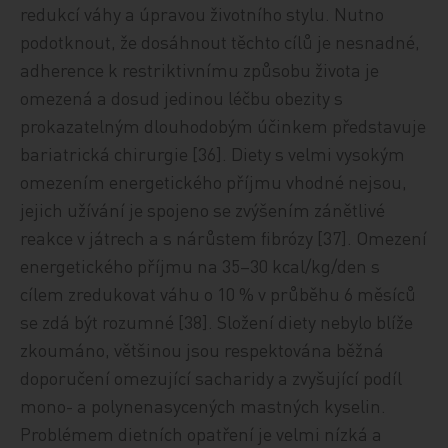
redukcí váhy a úpravou životního stylu. Nutno
podotknout, že dosáhnout těchto cílů je nesnadné,
adherence k restriktivnímu způsobu života je
omezená a dosud jedinou léčbu obezity s
prokazatelným dlouhodobým účinkem představuje
bariatrická chirurgie [36]. Diety s velmi vysokým
omezením energetického příjmu vhodné nejsou,
jejich užívání je spojeno se zvýšením zánětlivé
reakce v játrech a s nárůstem fibrózy [37]. Omezení
energetického příjmu na 35–30 kcal/kg/den s
cílem zredukovat váhu o 10 % v průběhu 6 měsíců
se zdá být rozumné [38]. Složení diety nebylo blíže
zkoumáno, většinou jsou respektována běžná
doporučení omezující sacharidy a zvyšující podíl
mono- a polynenasycených mastných kyselin.
Problémem dietních opatření je velmi nízká a