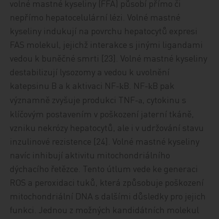
volné mastné kyseliny (FFA) působí přímo či
nepřímo hepatocelulární lézi. Volné mastné
kyseliny indukují na povrchu hepatocytů expresi
FAS molekul, jejichž interakce s jinými ligandami
vedou k buněčné smrti [23]. Volné mastné kyseliny
destabilizují lysozomy a vedou k uvolnění
katepsinu B a k aktivaci NF-
B. NF-
B pak
k
k
významně zvyšuje produkci TNF-
, cytokinu s
a
klíčovým postavením v poškození jaterní tkáně,
vzniku nekrózy hepatocytů, ale i v udržování stavu
inzulinové rezistence [24]. Volné mastné kyseliny
navíc inhibují aktivitu mitochondriálního
dýchacího řetězce. Tento útlum vede ke generaci
ROS a peroxidaci tuků, která způsobuje poškození
mitochondriální DNA s dalšími důsledky pro jejich
funkci. Jednou z možných kandidátních molekul