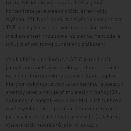
tvorba NF-
B aktivuje rovněž TNF-
, jehož
k
a
koncentrace je ve steatotických játrech vždy
zvýšena [29]. Není jasné, zda zvýšená koncentrace
TNF-
přispívá více k prvotní akumulaci tuků
a
mechanismem inzulinové rezistence, nebo zda je
určující až pro rozvoj buněčného poškození.
Vznik fibrózy u pacientů s NAFLD je mediován
jednak prozánětlivými cytokiny, jednak nezávisle
na nich přímo adipokiny z tukové tkáně. Leptin,
který se vyskytuje ve vysoké koncentraci u obezity i
steatózy jater, aktivuje přímo stelární buňky [30],
adiponektin naopak vede k inhibici jejich funkce a
může vyvolat jejich apoptózu. Jeho koncentrace
jsou však v situacích steatózy nízké [31]. Dalším z
významných mediátorů jaterní fibrózy u