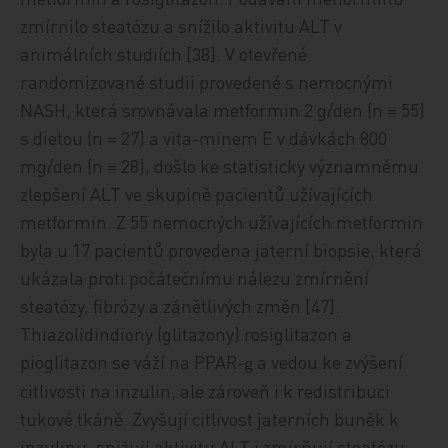
zmírnilo steatózu a snížilo aktivitu ALT v
animálních studiích [38]. V otevřené
randomizované studii provedené s nemocnými
NASH, která srovnávala metformin 2 g/den (n = 55)
s dietou (n = 27) a vita-minem E v dávkách 800
mg/den (n = 28), došlo ke statisticky významnému
zlepšení ALT ve skupině pacientů užívajících
metformin. Z 55 nemocných užívajících metformin
byla u 17 pacientů provedena jaterní biopsie, která
ukázala proti počátečnímu nálezu zmírnění
steatózy, fibrózy a zánětlivých změn [47].
Thiazolidindiony (glitazony) rosiglitazon a
pioglitazon se váží na PPAR-
a vedou ke zvýšení
g
citlivosti na inzulin, ale zároveň i k redistribuci
tukové tkáně. Zvyšují citlivost jaterních buněk k
inzulinu, snižují aktivitu ALT i zmírňují steatózu.