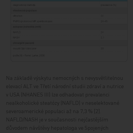
Na základě výskytu nemocných s nevysvětlitelnou
elevací ALT ve Třetí národní studii zdraví a nutrice
v USA (NHANES III) lze odhadovat prevalenci
nealkoholické steatózy (NAFLD) v neselektované
severoamerické populaci až na 7,3 % [2].
NAFLD/NASH je v současnosti nejčastějším
důvodem návštěvy hepatologa ve Spojených