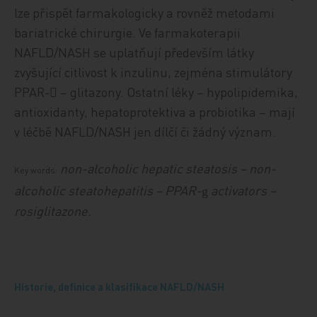
lze přispět farmakologicky a rovněž metodami
bariatrické chirurgie. Ve farmakoterapii
NAFLD/NASH se uplatňují především látky
zvyšující citlivost k inzulinu, zejména stimulátory
PPAR- – glitazony. Ostatní léky – hypolipidemika,
antioxidanty, hepatoprotektiva a probiotika – mají
v léčbě NAFLD/NASH jen dílčí či žádný význam.
non-alcoholic hepatic steatosis – non-
Key words:
alcoholic steatohepatitis – PPAR-
activators –
g
rosiglitazone.
Historie, definice a klasifikace NAFLD/NASH