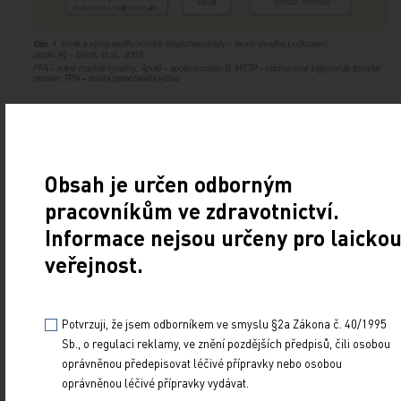
Inzulinová rezistence vede v periferních tkáních k
lipolýze, mobilizaci volných mastných kyselin a k
Obsah je určen odborným
jejich vstupu do jater. Centrální inzulinová
pracovníkům ve zdravotnictví.
rezistence vede ke snížené produkci glykogenu v
játrech, zvyšuje glukoneogenezi, omezuje
-
Informace nejsou určeny pro laicko
b
oxidaci, a vede tak ke snížené utilizaci volných
veřejnost.
mastných kyselin a stimulaci
de novo
syntézy
triglyceridů [17]. Tím dochází k další akumulaci
Potvrzuji, že jsem odborníkem ve smyslu §2a Zákona č. 40/1995
triglyceridů v hepatocytech [18]. Steatóza
Sb., o regulaci reklamy, ve znění pozdějších předpisů, čili osobou
hepatocytů prohlubuje inzulinovou rezistenci.
oprávněnou předepisovat léčivé přípravky nebo osobou
Volné mastné kyseliny aktivují kinázy (též IKK-
),
oprávněnou léčivé přípravky vydávat.
b