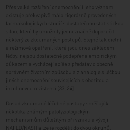
Přes velké rozšíření onemocnění i jeho význam
existuje překvapivě málo rigorózně provedených
farmakologických studií s dostatečnou statistickou
silou, které by umožnily jednoznačně doporučit
některý ze zkoumaných postupů. Stejně tak dietní
a režimová opatření, která jsou dnes základem
léčby, nejsou dostatečně podepřena empirickým
důkazem a vycházejí spíše z představ o obecně
správném životním způsobu a z analogie s léčbou
jiných onemocnění souvisejících s obezitou a
inzulinovou rezistencí [33, 34].
Dosud zkoumané léčebné postupy směřují k
několika známým patofyziologickým
mechanismům důležitým při vzniku a vývoji
NAFLD/NASH a lze je rozdělit do dvou okruhů: