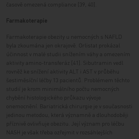
časově omezená compliance [39, 40].
Farmakoterapie
Farmakoterapie obezity u nemocných s NAFLD
byla zkoumána jen okrajově. Orlistat prokázal
účinnost v malé studii snížením váhy a omezením
aktivity amino-transferáz [41]. Sibutramin vedl
rovněž ke snížení aktivity ALT i AST v průběhu
šestiměsíční léčby 13 pacientů. Problémem těchto
studií je krom minimálního počtu nemocných
chybění histologického průkazu vývoje
onemocnění. Bariatrická chirurgie je v současnosti
jedinou metodou, která významně a dlouhodoběji
příznivě ovlivňuje obezitu. Její význam pro léčbu
NASH je však třeba ozřejmit v rozsáhlejších