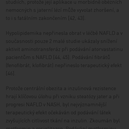
studiích, protože její aplikace u morbidně obézních
nemocných s jaterní lézí může vyvolat zhoršení, a
to i s fatálním zakončením [42, 43].
Hypolipidemika nepřinesla obrat v léčbě NAFLD a v
současnosti pouze 2 malé studie ukázaly snížení
aktivit aminotransferáz při podávání atorvastatinu
pacientům s NAFLD [44, 45]. Podávání fibrátů
(fenofibrát, klofibrát) nepřineslo terapeutický efekt
[46].
Protože centrální obezita a inzulinová rezistence
hrají klíčovou úlohu při vzniku steatózy jater a při
progresi NAFLD v NASH, byl nejvýznamnější
terapeutický efekt očekáván od podávání látek
zvyšujících citlivost tkání na inzulin. Zkoumán byl
metformin a rosiglitazon. Podávání metforminu