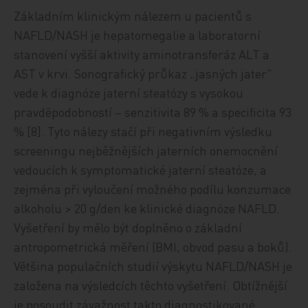
Základním klinickým nálezem u pacientů s
NAFLD/NASH je hepatomegalie a laboratorní
stanovení vyšší aktivity aminotransferáz ALT a
AST v krvi. Sonografický průkaz „jasných jater"
vede k diagnóze jaterní steatózy s vysokou
pravděpodobností – senzitivita 89 % a specificita 93
% [8]. Tyto nálezy stačí při negativním výsledku
screeningu nejběžnějších jaterních onemocnění
vedoucích k symptomatické jaterní steatóze, a
zejména při vyloučení možného podílu konzumace
alkoholu > 20 g/den ke klinické diagnóze NAFLD.
Vyšetření by mělo být doplněno o základní
antropometrická měření (BMI, obvod pasu a boků).
Většina populačních studií výskytu NAFLD/NASH je
založena na výsledcích těchto vyšetření. Obtížnější
je posoudit závažnost takto diagnostikované