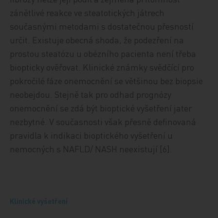
zánětlivé reakce ve steatotických játrech
současnými metodami s dostatečnou přesností
určit. Existuje obecná shoda, že podezření na
prostou steatózu u obézního pacienta není třeba
biopticky ověřovat. Klinické známky svědčící pro
pokročilé fáze onemocnění se většinou bez biopsie
neobejdou. Stejně tak pro odhad prognózy
onemocnění se zdá být bioptické vyšetření jater
nezbytné. V současnosti však přesně definovaná
pravidla k indikaci bioptického vyšetření u
nemocných s NAFLD/ NASH neexistují [6].
Klinické vyšetření