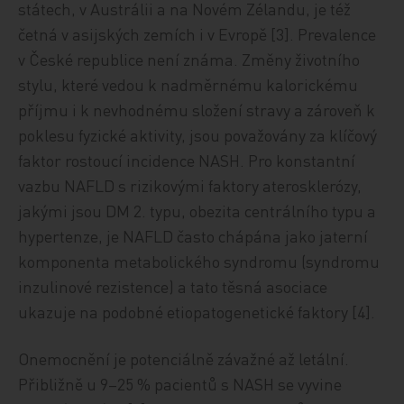
státech, v Austrálii a na Novém Zélandu, je též
četná v asijských zemích i v Evropě [3]. Prevalence
v České republice není známa. Změny životního
stylu, které vedou k nadměrnému kalorickému
příjmu i k nevhodnému složení stravy a zároveň k
poklesu fyzické aktivity, jsou považovány za klíčový
faktor rostoucí incidence NASH. Pro konstantní
vazbu NAFLD s rizikovými faktory aterosklerózy,
jakými jsou DM 2. typu, obezita centrálního typu a
hypertenze, je NAFLD často chápána jako jaterní
komponenta metabolického syndromu (syndromu
inzulinové rezistence) a tato těsná asociace
ukazuje na podobné etiopatogenetické faktory [4].
Onemocnění je potenciálně závažné až letální.
Přibližně u 9–25 % pacientů s NASH se vyvine