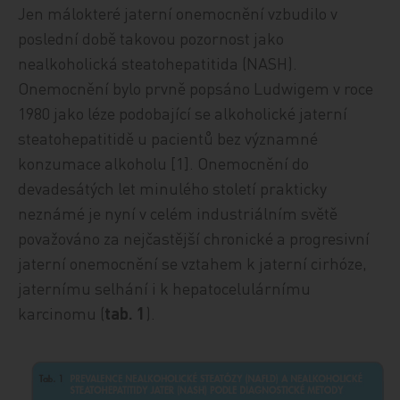
Jen málokteré jaterní onemocnění vzbudilo v
poslední době takovou pozornost jako
nealkoholická steatohepatitida (NASH).
Onemocnění bylo prvně popsáno Ludwigem v roce
1980 jako léze podobající se alkoholické jaterní
steatohepatitidě u pacientů bez významné
konzumace alkoholu [1]. Onemocnění do
devadesátých let minulého století prakticky
neznámé je nyní v celém industriálním světě
považováno za nejčastější chronické a progresivní
jaterní onemocnění se vztahem k jaterní cirhóze,
jaternímu selhání i k hepatocelulárnímu
karcinomu (
tab. 1
).