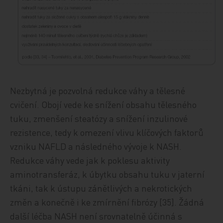
Nezbytná je pozvolná redukce váhy a tělesné
cvičení. Obojí vede ke snížení obsahu tělesného
tuku, zmenšení steatózy a snížení inzulinové
rezistence, tedy k omezení vlivu klíčových faktorů
vzniku NAFLD a následného vývoje k NASH.
Redukce váhy vede jak k poklesu aktivity
aminotransferáz, k úbytku obsahu tuku v jaterní
tkáni, tak k ústupu zánětlivých a nekrotických
změn a konečně i ke zmírnění fibrózy [35]. Žádná
další léčba NASH není srovnatelně účinná s