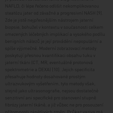
NAFLD, či lépe řečeno odlišit nekomplikovanou
steatózu jater od závažné a progresivní NASH [9].
Zde je jistě nejpřesnějším nástrojem jaterní
biopsie, bohužel v kontextu v současnosti celkem
omezených léčebných implikací a vysokého podílu
benigních nálezů je její provádění nepopulární a
spíše výjimečné. Moderní zobrazovací metody
poskytují přesnou kvantifikaci obsahu tuku v
jaterní tkáni (CT, MR, eventuálně protonová
spektrometrie a DEXA) [10]. Jejich specificita
přesahuje hodnoty dosahované prostým
ultrazvukovým vyšetřením, tyto metody však,
stejně jako ultrasonografie, nejsou dostatečně
senzitivní ani specifické pro stanovení stupně
fibrózy jaterní tkáně, a již vůbec ne pro posouzení
přítomnosti zánětlivých změn. Průkaz vaziva má