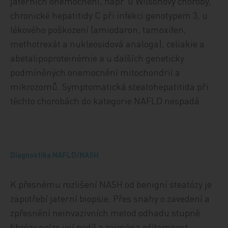
jaterních onemocnění, např. u Wilsonovy choroby,
chronické hepatitidy C při infekci genotypem 3, u
lékového poškození (amiodaron, tamoxifen,
methotrexát a nukleosidová analoga), celiakie a
abetalipoproteinémie a u dalších geneticky
podmíněných onemocnění mitochondrií a
mikrozomů. Symptomatická steatohepatitida při
těchto chorobách do kategorie NAFLD nespadá.
Diagnostika NAFLD/NASH
K přesnému rozlišení NASH od benigní steatózy je
zapotřebí jaterní biopsie. Přes snahy o zavedení a
zpřesnění neinvazivních metod odhadu stupně
fibrózy nelze její podíl a zejména přítomnost