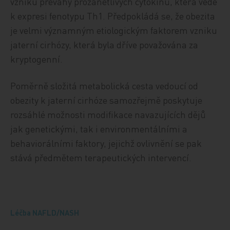
vzniku převahy prozánětlivých cytokinů, která vede
k expresi fenotypu Th1. Předpokládá se, že obezita
je velmi významným etiologickým faktorem vzniku
jaterní cirhózy, která byla dříve považována za
kryptogenní.
Poměrně složitá metabolická cesta vedoucí od
obezity k jaterní cirhóze samozřejmě poskytuje
rozsáhlé možnosti modifikace navazujících dějů
jak genetickými, tak i environmentálními a
behaviorálními faktory, jejichž ovlivnění se pak
stává předmětem terapeutických intervencí.
Léčba NAFLD/NASH