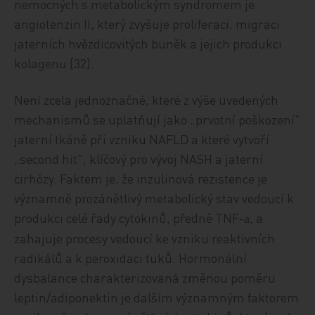
nemocných s metabolickým syndromem je
angiotenzin II, který zvyšuje proliferaci, migraci
jaterních hvězdicovitých buněk a jejich produkci
kolagenu [32].
Není zcela jednoznačné, které z výše uvedených
mechanismů se uplatňují jako „prvotní poškození"
jaterní tkáně při vzniku NAFLD a které vytvoří
„second hit", klíčový pro vývoj NASH a jaterní
cirhózy. Faktem je, že inzulinová rezistence je
významně prozánětlivý metabolický stav vedoucí k
produkci celé řady cytokinů, předně TNF-
, a
a
zahajuje procesy vedoucí ke vzniku reaktivních
radikálů a k peroxidaci tuků. Hormonální
dysbalance charakterizovaná změnou poměru
leptin/adiponektin je dalším významným faktorem