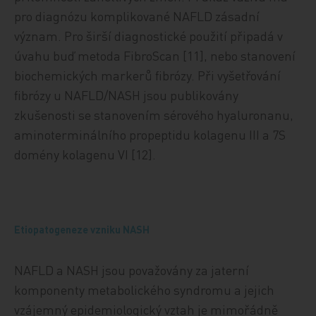
pro diagnózu komplikované NAFLD zásadní
význam. Pro širší diagnostické použití připadá v
úvahu buď metoda FibroScan [11], nebo stanovení
biochemických markerů fibrózy. Při vyšetřování
fibrózy u NAFLD/NASH jsou publikovány
zkušenosti se stanovením sérového hyaluronanu,
aminoterminálního propeptidu kolagenu III a 7S
domény kolagenu VI [12].
Etiopatogeneze vzniku NASH
NAFLD a NASH jsou považovány za jaterní
komponenty metabolického syndromu a jejich
vzájemný epidemiologický vztah je mimořádně