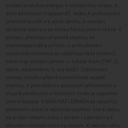
snížení produkce energie, k oxidačnímu stresu, k
další akumulaci triglyceridů. Vedou k poškozování
jaterních buněk a k jejich zániku, k vyvolání
zánětlivé reakce a ke vzniku fibrózy jaterní tkáně. V
procesu přechodu od prosté steatózy ke
steatohepatitidě a cirhóze i v prohlubování
inzulinové rezistence se uplatňuje řada cytokinů,
které mají původ v játrech i v tukové tkáni (TNF-,
leptin, adiponektin, IL-6 a další). Zobrazovací
metody umožní přesně kvantifikovat stupeň
steatózy, k přesnějšímu posouzení přítomnosti a
stupně zánětlivých a fibrózních změn je zapotřebí
jaterní biopsie. V léčbě NAFLD/NASH se uplatňují
především dietní a režimová opatření, která vedou
ke snížení obsahu tuku v játrech i v periferii a k
obnovení citlivosti tkání na inzulin. K redukci váhy