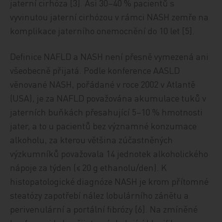
jaterní cirhóza [3]. Asi 30–40 % pacientů s
vyvinutou jaterní cirhózou v rámci NASH zemře na
komplikace jaterního onemocnění do 10 let [5].
Definice NAFLD a NASH není přesně vymezená ani
všeobecně přijatá. Podle konference AASLD
věnované NASH, pořádané v roce 2002 v Atlantě
(USA), je za NAFLD považována akumulace tuků v
jaterních buňkách přesahující 5–10 % hmotnosti
jater, a to u pacientů bez významné konzumace
alkoholu, za kterou většina zúčastněných
výzkumníků považovala 14 jednotek alkoholického
nápoje za týden (≤ 20 g ethanolu/den). K
histopatologické diagnóze NASH je krom přítomné
steatózy zapotřebí nález lobulárního zánětu a
perivenulární a portální fibrózy [6]. Na zmíněné