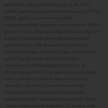
prevalenci, která je odhadována na 20–30 % v
široké populaci pro jaterní steatózu a na 2–3 % pro
NASH, patří v industriálním světě k
nejvýznamnějším jaterním onemocněním. NASH
je pokročilou a progresivní fází NAFLD se vztahem
k jaterní cirhóze a je potenciálně smrtelným
onemocněním. Těsná souvislost s obezitou
centrálního typu, diabetem 2. typu a hypertenzí
umožňuje považovat NAFLD za jaterní
komponentu metabolického syndromu. V
etiopatogenezi NAFLD se uplatňuje akumulace
tuků v periferii i v játrech vedoucí ke vzniku
centrální i periferní inzulinové rezistence.
Související mobilizace a porucha utilizace
mastných kyselin vyvolává řadu pochodů, které
vedou v hepatocytech k omezení -oxidace a ke