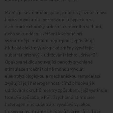
Patologické anomálie, jako je např. výrazná síňová
fibróza myokardu, pozorované u hypertenze,
ischemické choroby srdeční a srdečního selhání,
nebo sekundární zvětšení levé síně při
významnější mitrální regurgitaci, způsobují
hluboké elektrofyziologické změny vytvářející
substrát příznivý k udržování těchto „driverů“.
Opakované dlouhotrvající periody zrychlené
stimulace srdeční tkáně mohou vyvolat
elektrofyziologickou a mechanickou remodelaci
zvyšující její heterogennost, čímž přispívají k
udržování okruhů reentry způsobem, jejž vystihuje
teze „FS způsobuje FS“. Zrychlená stimulace
heterogenního substrátu vyvolává vysokou
frekvenci reentrantních rotorů („driverů“). Tuto