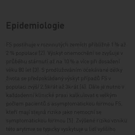
Epidemiologie
FS postihuje v rozvinutých zemích přibližně 1 % až
2 % populace [2]. Výskyt onemocnění se zvyšuje v
průběhu stárnutí až na 10 % a více při dosažení
věku 80 let [3]. S prodlužováním očekávané délky
života se předpokládaný výskyt případů FS v
populaci zvýší 2,5krát až 3krát [4]. Dále je nutno v
každodenní klinické praxi kalkulovat s velkým
počtem pacientů s asymptomatickou formou FS,
kteří mají stejná rizika jako nemocní se
symptomatickou formou [5]. Zvýšené riziko vzniku
této arytmie se typicky vyskytuje u lidí vyššího