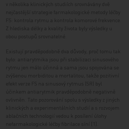
v několika klinických studiích srovnávány dvě
nejčastější strategie farmakologické metody léčby
FS: kontrola rytmu a kontrola komorové frekvence.
Z hlediska délky a kvality života byly výsledky u
obou postupů srovnatelné.
Existují pravděpodobně dva důvody, proč tomu tak
bylo: antiarytmika jsou při stabilizaci sinusového
rytmu jen málo účinná a sama jsou spojována se
zvýšenou morbiditou a mortalitou, takže pozitivní
efekt verze FS na sinusový rytmus (SR) byl
účinkem antiarytmik pravděpodobně negativně
ovlivněn. Tato pozorování spolu s výsledky z jiných
klinických a experimentálních studií a s rozvojem
ablačních technologií vedou k posílení úlohy
nefarmakologické léčby fibrilace síní [1].