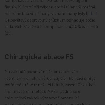
komplikace a vzácně i tvorbu atrioezofageální
fistuly. K úmrtí při výkonu dochází jen výjimečně,
nicméně takové případy zaznamenány byly (
tab. 1
).
Celosvětový dobrovolný průzkum odhaduje počet
celkových závažných komplikací u 4,54 % pacientů
[25].
Chirurgická ablace FS
Na základě pozorování, že pro zachování
reentrantních okruhů udržujících fibrilaci síní je
potřebné určité množství tkáně, zavedl Cox a kol.
[16] inovativní metodu MAZE. Jedná se o
chirurgický zákrok významně omezující
reentrantní okruhy vytvořením pevného sledu