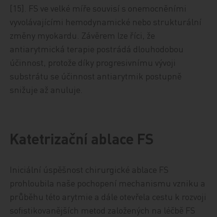
[15]. FS ve velké míře souvisí s onemocněními
vyvolávajícími hemodynamické nebo strukturální
změny myokardu. Závěrem lze říci, že
antiarytmická terapie postrádá dlouhodobou
účinnost, protože díky progresivnímu vývoji
substrátu se účinnost antiarytmik postupně
snižuje až anuluje.
Katetrizační ablace FS
Iniciální úspěšnost chirurgické ablace FS
prohloubila naše pochopení mechanismu vzniku a
průběhu této arytmie a dále otevřela cestu k rozvoji
sofistikovanějších metod založených na léčbě FS