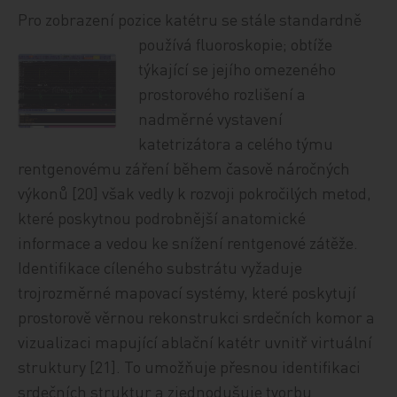
Pro zobrazení pozice katétru se stále standardně
používá fluoroskopie;
obtíže
týkající se jejího omezeného
prostorového rozlišení a
nadměrné vystavení
katetrizátora a celého týmu
rentgenovému záření během časově náročných
výkonů [20] však vedly k rozvoji pokročilých metod,
které poskytnou podrobnější anatomické
informace a vedou ke snížení rentgenové zátěže.
Identifikace cíleného substrátu vyžaduje
trojrozměrné mapovací systémy, které poskytují
prostorově věrnou rekonstrukci srdečních komor a
vizualizaci mapující ablační katétr uvnitř virtuální
struktury [21]. To umožňuje přesnou identifikaci
srdečních struktur a zjednodušuje tvorbu