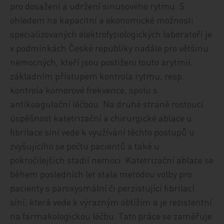
pro dosažení a udržení sinusového rytmu. S
ohledem na kapacitní a ekonomické možnosti
specializovaných elektrofyziologických laboratoří je
v podmínkách České republiky nadále pro většinu
nemocných, kteří jsou postiženi touto arytmií,
základním přístupem kontrola rytmu, resp.
kontrola komorové frekvence, spolu s
antikoagulační léčbou. Na druhé straně rostoucí
úspěšnost katetrizační a chirurgické ablace u
fibrilace síní vede k využívání těchto postupů u
zvyšujícího se počtu pacientů a také u
pokročilejších stadií nemoci. Katetrizační ablace se
během posledních let stala metodou volby pro
pacienty s paroxysmální či perzistující fibrilací
síní, která vede k výrazným obtížím a je rezistentní
na farmakologickou léčbu. Tato práce se zaměřuje