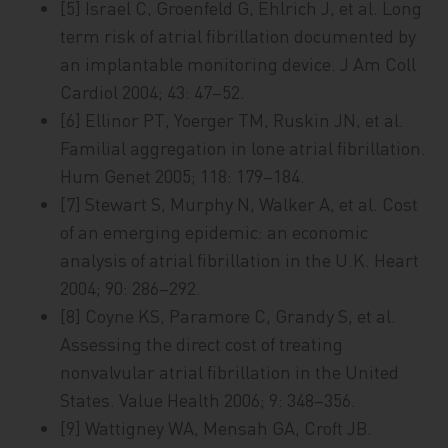
[5] Israel C, Groenfeld G, Ehlrich J, et al. Long
term risk of atrial fibrillation documented by
an implantable monitoring device. J Am Coll
Cardiol 2004; 43: 47–52.
[6] Ellinor PT, Yoerger TM, Ruskin JN, et al.
Familial aggregation in lone atrial fibrillation.
Hum Genet 2005; 118: 179–184.
[7] Stewart S, Murphy N, Walker A, et al. Cost
of an emerging epidemic: an economic
analysis of atrial fibrillation in the U.K. Heart
2004; 90: 286–292.
[8] Coyne KS, Paramore C, Grandy S, et al.
Assessing the direct cost of treating
nonvalvular atrial fibrillation in the United
States. Value Health 2006; 9: 348–356.
[9] Wattigney WA, Mensah GA, Croft JB.