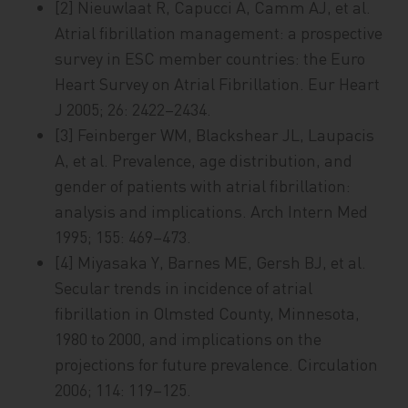
[2] Nieuwlaat R, Capucci A, Camm AJ, et al.
Atrial fibrillation management: a prospective
survey in ESC member countries: the Euro
Heart Survey on Atrial Fibrillation. Eur Heart
J 2005; 26: 2422–2434.
[3] Feinberger WM, Blackshear JL, Laupacis
A, et al. Prevalence, age distribution, and
gender of patients with atrial fibrillation:
analysis and implications. Arch Intern Med
1995; 155: 469–473.
[4] Miyasaka Y, Barnes ME, Gersh BJ, et al.
Secular trends in incidence of atrial
fibrillation in Olmsted County, Minnesota,
1980 to 2000, and implications on the
projections for future prevalence. Circulation
2006; 114: 119–125.