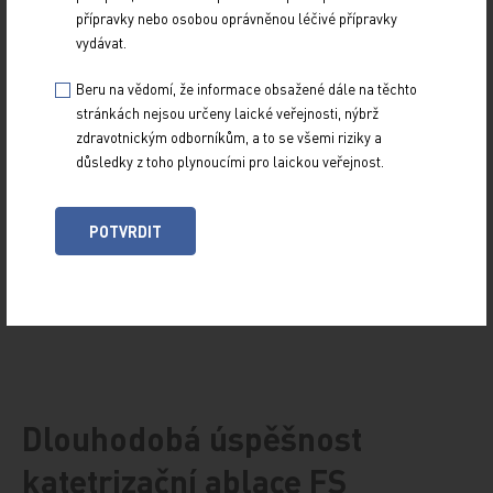
Tři česká
přípravky nebo osobou oprávněnou léčivé přípravky
vydávat.
kardiocentra
jsou již vybavena
Beru na vědomí, že informace obsažené dále na těchto
robotickými
stránkách nejsou určeny laické veřejnosti, nýbrž
zdravotnickým odborníkům, a to se všemi riziky a
technologiemi
důsledky z toho plynoucími pro laickou veřejnost.
umožňujícími dálkovou manipulaci s katétrem
pomocí buď magnetického navigačního systému
POTVRDIT
(Stereotaxis, Inc., St. Louis, MO) nebo speciálního
systému zavaděčů řízeného robotem (Hansen
Medical, Mountain View, CA), viz
obr. 6
a
7
.
Dlouhodobá úspěšnost
katetrizační ablace FS