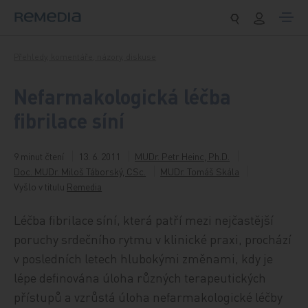
Přeskočit na obsah
Přehledy, komentáře, názory, diskuse
Nefarmakologická léčba
fibrilace síní
9 minut čtení
13. 6. 2011
MUDr. Petr Heinc, Ph.D.
Doc. MUDr. Miloš Táborský, CSc.
MUDr. Tomáš Skála
Vyšlo v titulu
Remedia
Léčba fibrilace síní, která patří mezi nejčastější
poruchy srdečního rytmu v klinické praxi, prochází
v posledních letech hlubokými změnami, kdy je
lépe definována úloha různých terapeutických
přístupů a vzrůstá úloha nefarmakologické léčby