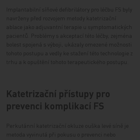
Implantabilní síňové defibrilátory pro léčbu FS byly
navrženy před rozvojem metody katetrizační
ablace jako adjuvantní terapie u symptomatických
pacientů. Problémy s akceptací této léčby, zejména
bolest spojená s výboji, ukázaly omezené možnosti
tohoto postupu a vedly ke stažení této technologie z
trhu a k opuštění tohoto terapeutického postupu.
Katetrizační přístupy pro
prevenci komplikací FS
Perkutánní katetrizační okluze ouška levé síně je
metoda vyvinutá při pokusu o prevenci nebo