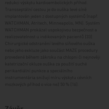
redukci výskytu kardioembolických příhod.
Transseptální cestou je do ouška levé síně
implantován jeden z dostupných systémů (např.
WATCHMAN, Atritech, Minneapolis, MN). Systém
WATCHMAN prokázal uspokojivou bezpečnost a
realizovatelnost u indikovaných pacientů [33].
Chirurgické odstranění levého síňového ouška
nebo jeho exkluze jako součást MAZE procedury
provedené během zákroku na chlopni či nejnověji
katetrizační okluze ouška za použití suché
perikardiální punkce a speciálního
instrumentária snižují míru výskytu cévních
mozkových příhod o více než 50 % [16].
Závěr