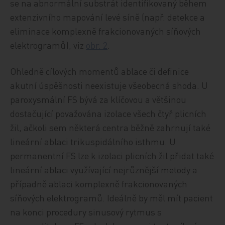
se na abnormální substrát identifikovaný během
extenzivního mapování levé síně (např. detekce a
eliminace komplexně frakcionovaných síňových
elektrogramů), viz
obr. 2
.
Ohledně cílových momentů ablace či definice
akutní úspěšnosti neexistuje všeobecná shoda. U
paroxysmální FS bývá za klíčovou a většinou
dostačující považována izolace všech čtyř plicních
žil, ačkoli sem některá centra běžně zahrnují také
lineární ablaci trikuspidálního isthmu. U
permanentní FS lze k izolaci plicních žil přidat také
lineární ablaci využívající nejrůznější metody a
případně ablaci komplexně frakcionovaných
síňových elektrogramů. Ideálně by měl mít pacient
na konci procedury sinusový rytmus s