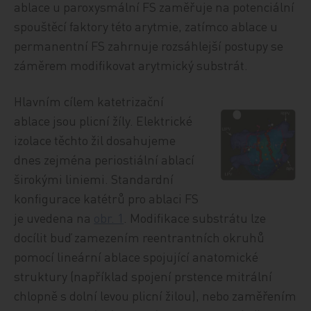
ablace u paroxysmální FS zaměřuje na potenciální
spouštěcí faktory této arytmie, zatímco ablace u
permanentní FS zahrnuje rozsáhlejší postupy se
záměrem modifikovat arytmický substrát.
Hlavním cílem katetrizační
ablace jsou plicní žíly. Elektrické
izolace těchto žil dosahujeme
dnes zejména periostiální ablací
širokými liniemi. Standardní
konfigurace katétrů pro ablaci FS
je uvedena na
obr. 1
. Modifikace substrátu lze
docílit buď zamezením reentrantních okruhů
pomocí lineární ablace spojující anatomické
struktury (například spojení prstence mitrální
chlopně s dolní levou plicní žilou), nebo zaměřením