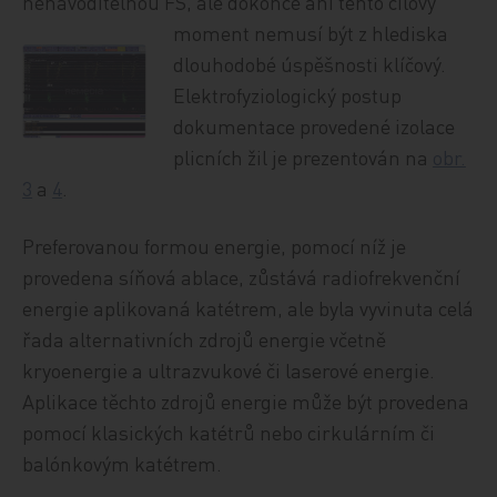
nenavoditelnou FS, ale dokonce ani tento cílový
moment nemusí být z hlediska
dlouhodobé úspěšnosti klíčový.
Elektrofyziologický postup
dokumentace provedené izolace
plicních žil je prezentován na
obr.
3
a
4
.
Preferovanou formou energie, pomocí níž je
provedena síňová ablace, zůstává radiofrekvenční
energie aplikovaná katétrem, ale byla vyvinuta celá
řada alternativních zdrojů energie včetně
kryoenergie a ultrazvukové či laserové energie.
Aplikace těchto zdrojů energie může být provedena
pomocí klasických katétrů nebo cirkulárním či
balónkovým katétrem.