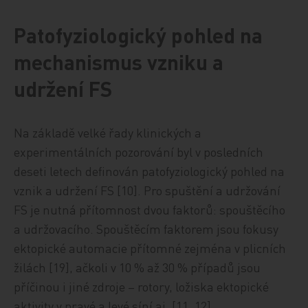
Patofyziologický pohled na
mechanismus vzniku a
udržení FS
Na základě velké řady klinických a
experimentálních pozorování byl v posledních
deseti letech definován patofyziologický pohled na
vznik a udržení FS [10]. Pro spuštění a udržování
FS je nutná přítomnost dvou faktorů: spouštěcího
a udržovacího. Spouštěcím faktorem jsou fokusy
ektopické automacie přítomné zejména v plicních
žilách [19], ačkoli v 10 % až 30 % případů jsou
příčinou i jiné zdroje – rotory, ložiska ektopické
aktivity v pravé a levé síní aj. [11, 12].