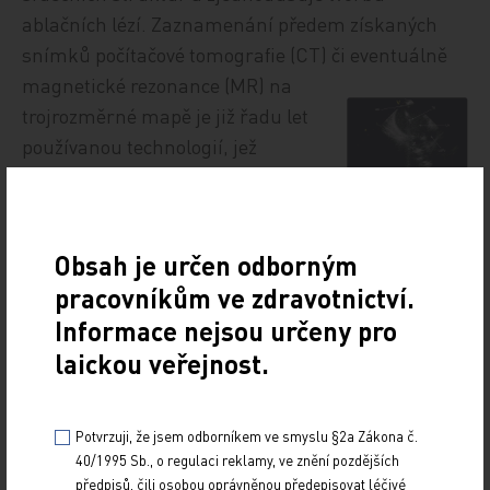
ablačních lézí. Zaznamenání předem získaných
snímků počítačové tomografie (CT) či eventuálně
magnetické rezonance (MR) na
trojrozměrné mapě je již řadu let
používanou technologií, jež
přispívá k přesné aplikaci ablační
energie, zvyšuje efektivitu a
bezpečnost výkonu [22]. V řadě center se také
Obsah je určen odborným
využívá pro zobrazování plicních žil intrakardiální
pracovníkům ve zdravotnictví.
echokardiografie (ICE) kvůli přesné manipulaci s
Informace nejsou určeny pro
katétry; tato metoda je velmi přínosná u
laickou veřejnost.
transseptální katetrizace, která je dnes rutinní
metodou i pro katetrizační ablace dalších arytmií –
např. levostranných přídatných drah [23], viz
obr.
Potvrzuji, že jsem odborníkem ve smyslu §2a Zákona č.
5
.
40/1995 Sb., o regulaci reklamy, ve znění pozdějších
předpisů, čili osobou oprávněnou předepisovat léčivé