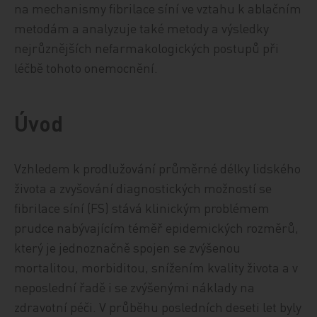
na mechanismy fibrilace síní ve vztahu k ablačním
metodám a analyzuje také metody a výsledky
nejrůznějších nefarmakologických postupů při
léčbě tohoto onemocnění.
Úvod
Vzhledem k prodlužování průměrné délky lidského
života a zvyšování diagnostických možností se
fibrilace síní (FS) stává klinickým problémem
prudce nabývajícím téměř epidemických rozměrů,
který je jednoznačně spojen se zvýšenou
mortalitou, morbiditou, snížením kvality života a v
neposlední řadě i se zvýšenými náklady na
zdravotní péči. V průběhu posledních deseti let byly