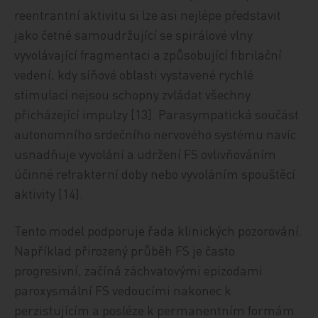
reentrantní aktivitu si lze asi nejlépe představit
jako četné samoudržující se spirálové vlny
vyvolávající fragmentaci a způsobující fibrilační
vedení, kdy síňové oblasti vystavené rychlé
stimulaci nejsou schopny zvládat všechny
přicházející impulzy [13]. Parasympatická součást
autonomního srdečního nervového systému navíc
usnadňuje vyvolání a udržení FS ovlivňováním
účinné refrakterní doby nebo vyvoláním spouštěcí
aktivity [14].
Tento model podporuje řada klinických pozorování.
Například přirozený průběh FS je často
progresivní, začíná záchvatovými epizodami
paroxysmální FS vedoucími nakonec k
perzistujícím a posléze k permanentním formám