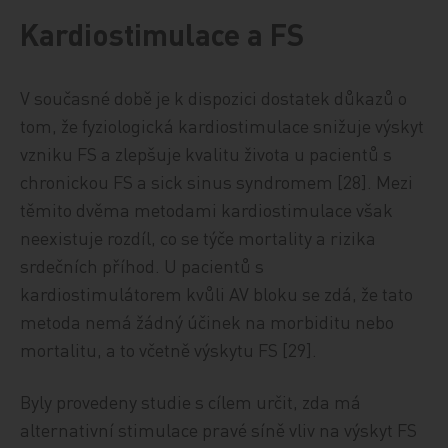
Kardiostimulace a FS
V současné době je k dispozici dostatek důkazů o
tom, že fyziologická kardiostimulace snižuje výskyt
vzniku FS a zlepšuje kvalitu života u pacientů s
chronickou FS a sick sinus syndromem [28]. Mezi
těmito dvěma metodami kardiostimulace však
neexistuje rozdíl, co se týče mortality a rizika
srdečních příhod. U pacientů s
kardiostimulátorem kvůli AV bloku se zdá, že tato
metoda nemá žádný účinek na morbiditu nebo
mortalitu, a to včetně výskytu FS [29].
Byly provedeny studie s cílem určit, zda má
alternativní stimulace pravé síně vliv na výskyt FS