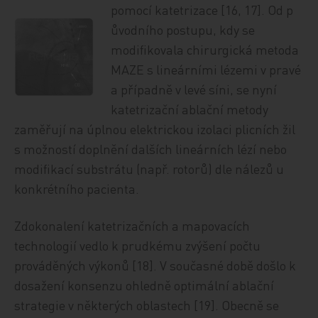
pomocí katetrizace [16, 17]. Od p
ůvodního postupu, kdy se
modifikovala chirurgická metoda
MAZE s lineárními lézemi v pravé
a případně v levé síni, se nyní
katetrizační ablační metody
zaměřují na úplnou elektrickou izolaci plicních žil
s možností doplnění dalších lineárních lézí nebo
modifikací substrátu (např. rotorů) dle nálezů u
konkrétního pacienta.
Zdokonalení katetrizačních a mapovacích
technologií vedlo k prudkému zvýšení počtu
prováděných výkonů [18]. V současné době došlo k
dosažení konsenzu ohledně optimální ablační
strategie v některých oblastech [19]. Obecně se