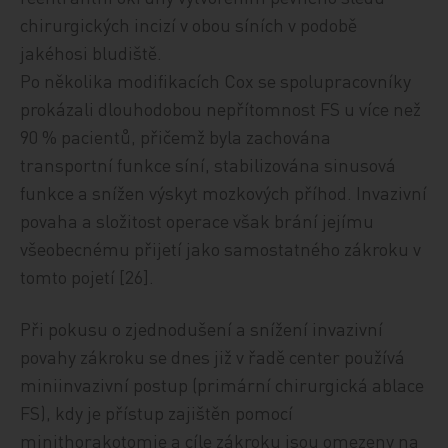
chirurgických incizí v obou síních v podobě
jakéhosi bludiště.
Po několika modifikacích Cox se spolupracovníky
prokázali dlouhodobou nepřítomnost FS u více než
90 % pacientů, přičemž byla zachována
transportní funkce síní, stabilizována sinusová
funkce a snížen výskyt mozkových příhod. Invazivní
povaha a složitost operace však brání jejímu
všeobecnému přijetí jako samostatného zákroku v
tomto pojetí [26].
Při pokusu o zjednodušení a snížení invazivní
povahy zákroku se dnes již v řadě center používá
miniinvazivní postup (primární chirurgická ablace
FS), kdy je přístup zajištěn pomocí
minithorakotomie a cíle zákroku jsou omezeny na