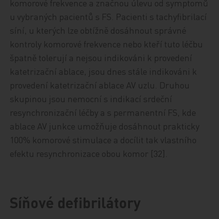
komorové frekvence a značnou úlevu od symptomů
u vybraných pacientů s FS. Pacienti s tachyfibrilací
síní, u kterých lze obtížně dosáhnout správné
kontroly komorové frekvence nebo kteří tuto léčbu
špatně tolerují a nejsou indikováni k provedení
katetrizační ablace, jsou dnes stále indikováni k
provedení katetrizační ablace AV uzlu. Druhou
skupinou jsou nemocní s indikací srdeční
resynchronizační léčby a s permanentní FS, kde
ablace AV junkce umožňuje dosáhnout prakticky
100% komorové stimulace a docílit tak vlastního
efektu resynchronizace obou komor [32].
Síňové defibrilátory