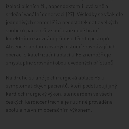
izolaci plicních žil, appendektomii levé síně a
srdeční vagální denervaci [27]. Výsledky se však dle
jednotlivých center liší a nedostatek dat z velkých
souborů pacientů v současné době brání
korektnímu srovnání přínosu těchto postupů.
Absence randomizovaných studií srovnávajících
operaci s katetrizační ablací u FS znemožňuje
smysluplné srovnání obou uvedených přístupů.
Na druhé straně je chirurgická ablace FS u
symptomatických pacientů, kteří podstupují jiný
kardiochirurgický výkon, standardem ve všech
českých kardiocentrech a je rutinně prováděna
spolu s hlavním operačním výkonem.