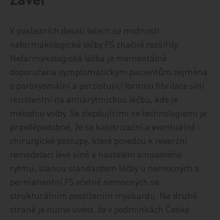
V posledních deseti letech se možnosti
nefarmakologické léčby FS značně rozšířily.
Nefarmakologická léčba je momentálně
doporučena symptomatickým pacientům zejména
s paroxysmální a perzistující formou fibrilace síní
rezistentní na antiarytmickou léčbu, kde je
metodou volby. Se zlepšujícími se technologiemi je
pravděpodobné, že se katetrizační a eventuálně i
chirurgické postupy, které povedou k reverzní
remodelaci levé síně a nastolení sinusového
rytmu, stanou standardem léčby u nemocných s
permanentní FS včetně nemocných se
strukturálním postižením myokardu. Na druhé
straně je nutno uvést, že v podmínkách České