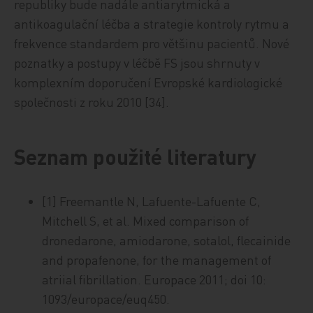
republiky bude nadále antiarytmická a
antikoagulační léčba a strategie kontroly rytmu a
frekvence standardem pro většinu pacientů. Nové
poznatky a postupy v léčbě FS jsou shrnuty v
komplexním doporučení Evropské kardiologické
společnosti z roku 2010 [34].
Seznam použité literatury
[1] Freemantle N, Lafuente-Lafuente C,
Mitchell S, et al. Mixed comparison of
dronedarone, amiodarone, sotalol, flecainide
and propafenone, for the management of
atriial fibrillation. Europace 2011; doi 10:
1093/europace/euq450.