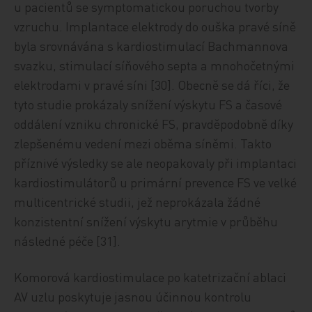
u pacientů se symptomatickou poruchou tvorby
vzruchu. Implantace elektrody do ouška pravé síně
byla srovnávána s kardiostimulací Bachmannova
svazku, stimulací síňového septa a mnohočetnými
elektrodami v pravé síni [30]. Obecně se dá říci, že
tyto studie prokázaly snížení výskytu FS a časové
oddálení vzniku chronické FS, pravděpodobně díky
zlepšenému vedení mezi oběma síněmi. Takto
příznivé výsledky se ale neopakovaly při implantaci
kardiostimulátorů u primární prevence FS ve velké
multicentrické studii, jež neprokázala žádné
konzistentní snížení výskytu arytmie v průběhu
následné péče [31].
Komorová kardiostimulace po katetrizační ablaci
AV uzlu poskytuje jasnou účinnou kontrolu