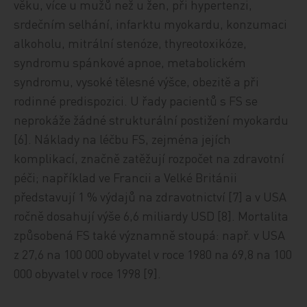
věku, více u mužů než u žen, při hypertenzi,
srdečním selhání, infarktu myokardu, konzumaci
alkoholu, mitrální stenóze, thyreotoxikóze,
syndromu spánkové apnoe, metabolickém
syndromu, vysoké tělesné výšce, obezitě a při
rodinné predispozici. U řady pacientů s FS se
neprokáže žádné strukturální postižení myokardu
[6]. Náklady na léčbu FS, zejména jejích
komplikací, značně zatěžují rozpočet na zdravotní
péči; například ve Francii a Velké Británii
představují 1 % výdajů na zdravotnictví [7] a v USA
ročně dosahují výše 6,6 miliardy USD [8]. Mortalita
způsobená FS také významně stoupá: např. v USA
z 27,6 na 100 000 obyvatel v roce 1980 na 69,8 na 100
000 obyvatel v roce 1998 [9].