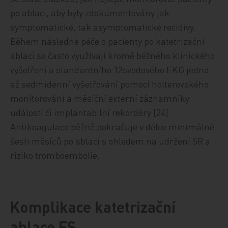
po ablaci, aby byly zdokumentovány jak
symptomatické, tak asymptomatické recidivy.
Během následné péče o pacienty po katetrizační
ablaci se často využívají kromě běžného klinického
vyšetření a standardního 12svodového EKG jedno-
až sedmidenní vyšetřování pomocí holterovského
monitorování a měsíční externí záznamníky
událostí či implantabilní rekordéry [24].
Antikoagulace běžně pokračuje v délce minimálně
šesti měsíců po ablaci s ohledem na udržení SR a
riziko tromboembolie.
Komplikace katetrizační
ablace FS