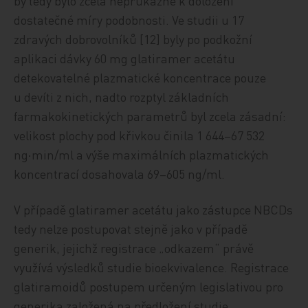
by tedy bylo zcela neprůkazné k doložení
dostatečné míry podobnosti. Ve studii u 17
zdravých dobrovolníků [12] byly po podkožní
aplikaci dávky 60 mg glatiramer acetátu
detekovatelné plazmatické koncentrace pouze
u devíti z nich, nadto rozptyl základních
farmakokinetických parametrů byl zcela zásadní:
velikost plochy pod křivkou činila 1 644–67 532
ng∙min/ml a výše maximálních plazmatických
koncentrací dosahovala 69–605 ng/ml.
V případě glatiramer acetátu jako zástupce NBCDs
tedy nelze postupovat stejně jako v případě
generik, jejichž registrace „odkazem“ právě
využívá výsledků studie bioekvivalence. Registrace
glatiramoidů postupem určeným legislativou pro
generika založená na předložení studie