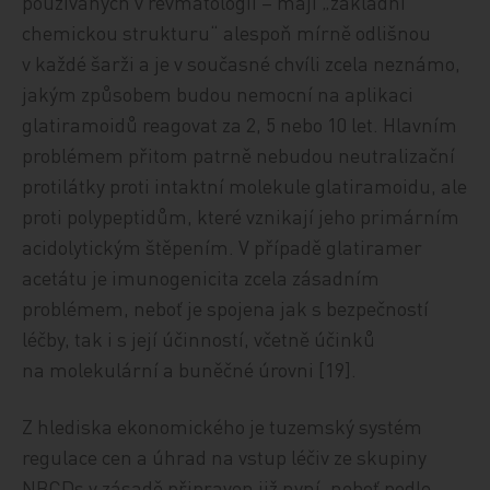
používaných v revmatologii – mají „základní
chemickou strukturu“ alespoň mírně odlišnou
v každé šarži a je v současné chvíli zcela neznámo,
jakým způsobem budou nemocní na aplikaci
glatiramoidů reagovat za 2, 5 nebo 10 let. Hlavním
problémem přitom patrně nebudou neutralizační
protilátky proti intaktní molekule glatiramoidu, ale
proti polypeptidům, které vznikají jeho primárním
acidolytickým štěpením. V případě glatiramer
acetátu je imunogenicita zcela zásadním
problémem, neboť je spojena jak s bezpečností
léčby, tak i s její účinností, včetně účinků
na molekulární a buněčné úrovni [19].
Z hlediska ekonomického je tuzemský systém
regulace cen a úhrad na vstup léčiv ze skupiny
NBCDs v zásadě připraven již nyní, neboť podle