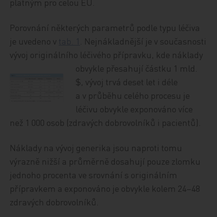
platným pro celou EU.
Porovnání některých parametrů podle typu léčiva
je uvedeno v
tab. 1
. Nejnákladnější je v současnosti
vývoj originálního léčivého přípravku, kde nákla
dy
obvykle přesahují částku 1 mld.
$, vývoj trvá deset let i déle
a v průběhu celého procesu je
léčivu obvykle exponováno více
než 1 000 osob (zdravých dobrovolníků i pacientů).
Náklady na vývoj generika jsou naproti tomu
výrazně nižší a průměrně dosahují pouze zlomku
jednoho procenta ve srovnání s originálním
přípravkem a exponováno je obvykle kolem 24–48
zdravých dobrovolníků.