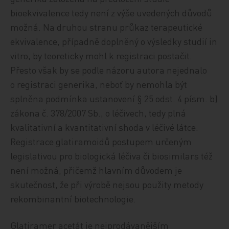
bioekvivalence tedy není z výše uvedených důvodů
možná. Na druhou stranu průkaz terapeutické
ekvivalence, případně doplněný o výsledky studií in
vitro, by teoreticky mohl k registraci postačit.
Přesto však by se podle názoru autora nejednalo
o registraci generika, neboť by nemohla být
splněna podmínka ustanovení § 25 odst. 4 písm. b)
zákona č. 378/2007 Sb., o léčivech, tedy plná
kvalitativní a kvantitativní shoda v léčivé látce.
Registrace glatiramoidů postupem určeným
legislativou pro biologická léčiva či biosimilars též
není možná, přičemž hlavním důvodem je
skutečnost, že při výrobě nejsou použity metody
rekombinantní biotechnologie.
Glatiramer acetát je nejprodávanějším