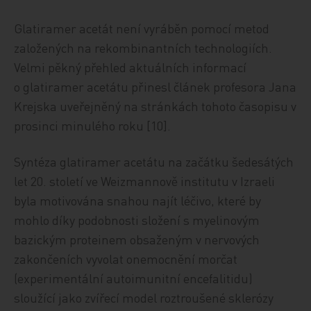
Glatiramer acetát není vyráběn pomocí metod
založených na rekombinantních technologiích.
Velmi pěkný přehled aktuálních informací
o glatiramer acetátu přinesl článek profesora Jana
Krejska uveřejněný na stránkách tohoto časopisu v
prosinci minulého roku [10].
Syntéza glatiramer acetátu na začátku šedesátých
let 20. století ve Weizmannově institutu v Izraeli
byla motivována snahou najít léčivo, které by
mohlo díky podobnosti složení s myelinovým
bazickým proteinem obsaženým v nervových
zakončeních vyvolat onemocnění morčat
(experimentální autoimunitní encefalitidu)
sloužící jako zvířecí model roztroušené sklerózy