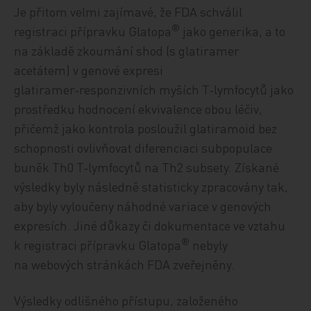
Je přitom velmi zajímavé, že FDA schválil
®
registraci přípravku Glatopa
jako generika, a to
na základě zkoumání shod (s glatiramer
acetátem) v genové expresi
glatiramer‑responzivních myších T‑lymfocytů jako
prostředku hodnocení ekvivalence obou léčiv,
přičemž jako kontrola posloužil glatiramoid bez
schopnosti ovlivňovat diferenciaci subpopulace
buněk Th0 T‑lymfocytů na Th2 subsety. Získané
výsledky byly následně statisticky zpracovány tak,
aby byly vyloučeny náhodné variace v genových
expresích. Jiné důkazy či dokumentace ve vztahu
®
k registraci přípravku Glatopa
nebyly
na webových stránkách FDA zveřejněny.
Výsledky odlišného přístupu, založeného