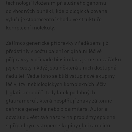
technologií (vložením příslušného genomu
do vhodných buněk), kde biologická povaha
vylučuje stoprocentní shodu ve struktuře
komplexní molekuly.
Zatímco generické přípravky v řadě zemí již
předstihly v počtu balení originální léčivé
přípravky, v případě biosimilars jsme na začátku
jejich cesty, i když jsou některá z nich dostupná
řadu let. Vedle toho se blíží vstup nové skupiny
léčiv, tzv. nebiologických komplexních léčiv
(„glatiramoidů“, tedy látek podobných
glatirameru), která nesplňují znaky zákonné
definice generika nebo biosimilars. Autor si
dovoluje uvést své názory na problémy spojené
s případným vstupem skupiny glatiramoidů