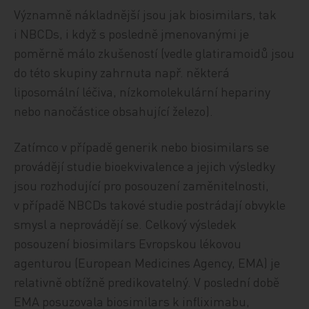
Významně nákladnější jsou jak biosimilars, tak
i NBCDs, i když s posledně jmenovanými je
poměrně málo zkušeností (vedle glatiramoidů jsou
do této skupiny zahrnuta např. některá
liposomální léčiva, nízkomolekulární hepariny
nebo nanočástice obsahující železo).
Zatímco v případě generik nebo biosimilars se
provádějí studie bioekvivalence a jejich výsledky
jsou rozhodující pro posouzení zaměnitelnosti,
v případě NBCDs takové studie postrádají obvykle
smysl a neprovádějí se. Celkový výsledek
posouzení biosimilars Evropskou lékovou
agenturou (European Medicines Agency, EMA) je
relativně obtížně predikovatelný. V poslední době
EMA posuzovala biosimilars k infliximabu,