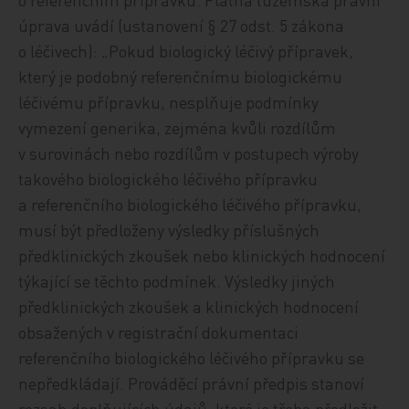
úprava uvádí (ustanovení § 27 odst. 5 zákona
o léčivech): „Pokud biologický léčivý přípravek,
který je podobný referenčnímu biologickému
léčivému přípravku, nesplňuje podmínky
vymezení generika, zejména kvůli rozdílům
v surovinách nebo rozdílům v postupech výroby
takového biologického léčivého přípravku
a referenčního biologického léčivého přípravku,
musí být předloženy výsledky příslušných
předklinických zkoušek nebo klinických hodnocení
týkající se těchto podmínek. Výsledky jiných
předklinických zkoušek a klinických hodnocení
obsažených v registrační dokumentaci
referenčního biologického léčivého přípravku se
nepředkládají. Prováděcí právní předpis stanoví
rozsah doplňujících údajů, které je třeba předložit.