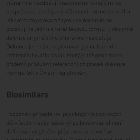
významně neodlišují vlastnostmi týkajícími se
bezpečnosti, popřípadě účinnosti; různé perorální
lékové formy s okamžitým uvolňováním se
považují za jednu a tutéž lékovou formu.“, zákonná
definice originálního přípravku neexistuje.
Dokonce je možné registrovat generikum dle
referenčního přípravku, který je též generikem,
přičemž příslušný referenční přípravek dokonce
nemusí být v ČR ani registrován.
Biosimilars
Podobně v případě tzv. podobných biologických
léčiv (autor raději užívá výraz biosimilars) není
definován originální přípravek, a hovoří se
o referenčním přípravku. Platná tuzemská právní