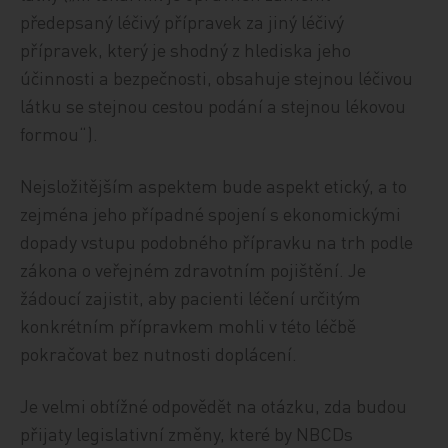
předepsaný léčivý přípravek za jiný léčivý
přípravek, který je shodný z hlediska jeho
účinnosti a bezpečnosti, obsahuje stejnou léčivou
látku se stejnou cestou podání a stejnou lékovou
formou“).
Nejsložitějším aspektem bude aspekt etický, a to
zejména jeho případné spojení s ekonomickými
dopady vstupu podobného přípravku na trh podle
zákona o veřejném zdravotním pojištění. Je
žádoucí zajistit, aby pacienti léčení určitým
konkrétním přípravkem mohli v této léčbě
pokračovat bez nutnosti doplácení.
Je velmi obtížné odpovědět na otázku, zda budou
přijaty legislativní změny, které by NBCDs