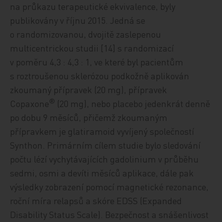
na průkazu terapeutické ekvivalence, byly
publikovány v říjnu 2015. Jedná se
o randomizovanou, dvojitě zaslepenou
multicentrickou studii [14] s randomizací
v poměru 4,3 : 4,3 : 1, ve které byl pacientům
s roztroušenou sklerózou podkožně aplikován
zkoumaný přípravek (20 mg), přípravek
®
Copaxone
(20 mg), nebo placebo jedenkrát denně
po dobu 9 měsíců, přičemž zkoumaným
přípravkem je glatiramoid vyvíjený společností
Synthon. Primárním cílem studie bylo sledování
počtu lézí vychytávajících gadolinium v průběhu
sedmi, osmi a devíti měsíců aplikace, dále pak
výsledky zobrazení pomocí magnetické rezonance,
roční míra relapsů a skóre EDSS (Expanded
Disability Status Scale). Bezpečnost a snášenlivost