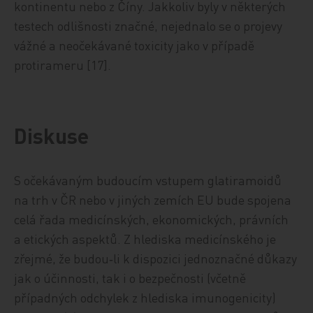
kontinentu nebo z Číny. Jakkoliv byly v některých
testech odlišnosti značné, nejednalo se o projevy
vážné a neočekávané toxicity jako v případě
protirameru [17].
Diskuse
S očekávaným budoucím vstupem glatiramoidů
na trh v ČR nebo v jiných zemích EU bude spojena
celá řada medicínských, ekonomických, právních
a etických aspektů. Z hlediska medicínského je
zřejmé, že budou‑li k dispozici jednoznačné důkazy
jak o účinnosti, tak i o bezpečnosti (včetně
případných odchylek z hlediska imunogenicity)