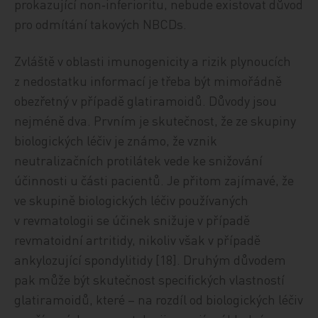
prokazující non‑inferioritu, nebude existovat důvod
pro odmítání takových NBCDs.
Zvláště v oblasti imunogenicity a rizik plynoucích
z nedostatku informací je třeba být mimořádně
obezřetný v případě glatiramoidů. Důvody jsou
nejméně dva. Prvním je skutečnost, že ze skupiny
biologických léčiv je známo, že vznik
neutralizačních protilátek vede ke snižování
účinnosti u části pacientů. Je přitom zajímavé, že
ve skupině biologických léčiv používaných
v revmatologii se účinek snižuje v případě
revmatoidní artritidy, nikoliv však v případě
ankylozující spondylitidy [18]. Druhým důvodem
pak může být skutečnost specifických vlastností
glatiramoidů, které – na rozdíl od biologických léčiv