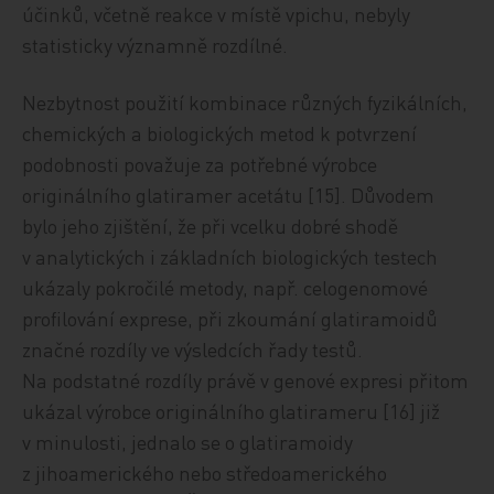
účinků, včetně reakce v místě vpichu, nebyly
statisticky významně rozdílné.
Nezbytnost použití kombinace různých fyzikálních,
chemických a biologických metod k potvrzení
podobnosti považuje za potřebné výrobce
originálního glatiramer acetátu [15]. Důvodem
bylo jeho zjištění, že při vcelku dobré shodě
v analytických i základních biologických testech
ukázaly pokročilé metody, např. celogenomové
profilování exprese, při zkoumání glatiramoidů
značné rozdíly ve výsledcích řady testů.
Na podstatné rozdíly právě v genové expresi přitom
ukázal výrobce originálního glatirameru [16] již
v minulosti, jednalo se o glatiramoidy
z jihoamerického nebo středoamerického