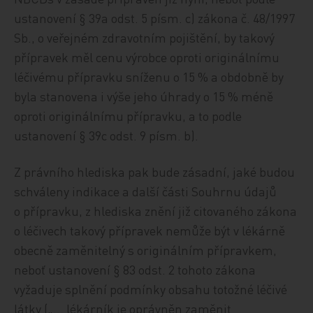
ustanovení § 39a odst. 5 písm. c) zákona č. 48/1997
Sb., o veřejném zdravotním pojištění, by takový
přípravek měl cenu výrobce oproti originálnímu
léčivému přípravku sníženu o 15 % a obdobně by
byla stanovena i výše jeho úhrady o 15 % méně
oproti originálnímu přípravku, a to podle
ustanovení § 39c odst. 9 písm. b).
Z právního hlediska pak bude zásadní, jaké budou
schváleny indikace a další části Souhrnu údajů
o přípravku, z hlediska znění již citovaného zákona
o léčivech takový přípravek nemůže být v lékárně
obecně zaměnitelný s originálním přípravkem,
neboť ustanovení § 83 odst. 2 tohoto zákona
vyžaduje splnění podmínky obsahu totožné léčivé
látky („… lékárník je oprávněn zaměnit