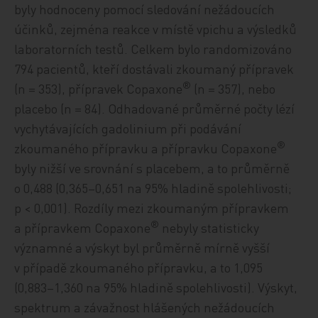
byly hodnoceny pomocí sledování nežádoucích
účinků, zejména reakce v místě vpichu a výsledků
laboratorních testů. Celkem bylo randomizováno
794 pacientů, kteří dostávali zkoumaný přípravek
®
(n = 353), přípravek Copaxone
(n = 357), nebo
placebo (n = 84). Odhadované průměrné počty lézí
vychytávajících gadolinium při podávání
®
zkoumaného přípravku a přípravku Copaxone
byly nižší ve srovnání s placebem, a to průměrně
o 0,488 (0,365–0,651 na 95% hladině spolehlivosti;
p < 0,001). Rozdíly mezi zkoumaným přípravkem
®
a přípravkem Copaxone
nebyly statisticky
významné a výskyt byl průměrně mírně vyšší
v případě zkoumaného přípravku, a to 1,095
(0,883–1,360 na 95% hladině spolehlivosti). Výskyt,
spektrum a závažnost hlášených nežádoucích