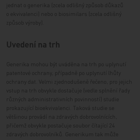
jednat o generika (zcela odlišný způsob důkazů
o ekvivalenci) nebo o biosimilars (zcela odlišný
způsob výroby).
Uvedení na trh
Generika mohou být uváděna na trh po uplynutí
patentové ochrany, případně po uplynutí lhůty
ochrany dat. Velmi zjednodušeně řečeno, pro jejich
vstup na trh obvykle dostačuje (vedle splnění řady
různých administrativních povinností) studie
prokazující bioekvivalenci. Taková studie se
většinou provádí na zdravých dobrovolnících,
přičemž obvykle postačuje soubor čítající 24
zdravých dobrovolníků. Generikum tak může