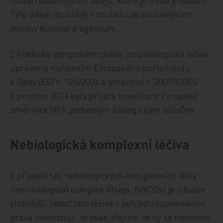
Tyto údaje musí být v souladu se souvisejícími
pokyny Komise a agentury.“
Z hlediska evropského práva jsou biologická léčiva
upravena nařízením Evropského parlamentu
a Rady (ES) č. 726/2004 a směrnicí č. 2001/83/ES.
V prosinci 2014 byla přijata novelizace Evropské
směrnice [9] k podobným biologickým léčivům.
Nebiologická komplexní léčiva
V případě tzv. nebiologických komplexních léčiv
(non‑biological complex drugs, NBCDs) je situace
složitější, neboť tato léčiva z pohledu tuzemského
práva neexistují. Je však zřejmé, že by se nemohlo