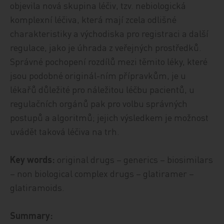
objevila nová skupina léčiv, tzv. nebiologická
komplexní léčiva, která mají zcela odlišné
charakteristiky a východiska pro registraci a další
regulace, jako je úhrada z veřejných prostředků.
Správné pochopení rozdílů mezi těmito léky, které
jsou podobné originál-ním přípravkům, je u
lékařů důležité pro náležitou léčbu pacientů, u
regulačních orgánů pak pro volbu správných
postupů a algoritmů; jejich výsledkem je možnost
uvádět taková léčiva na trh.
Key words:
original drugs – generics – biosimilars
– non biological complex drugs – glatiramer –
glatiramoids.
Summary: