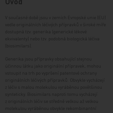
Úvod
V současné době jsou v zemích Evropské unie (EU)
vedle originálních léčivých přípravků v široké míře
dostupná tzv. generika (generické lékové
ekvivalenty) nebo tzv. podobná biologická léčiva
(biosimilars).
Generika jsou přípravky obsahující stejnou
účinnou látku jako originální přípravek, mohou
vstoupit na trh po vypršení patentové ochrany
originálních léčivých přípravků. Obvykle vycházejí
z léčiv s malou molekulou vyráběnou povětšinou
synteticky. Biosimilars naproti tomu vycházejí
z originálních léčiv se středně velkou až velkou
molekulou vyráběnou obvykle rekombinantní