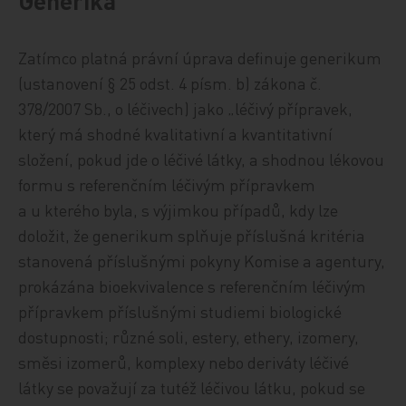
Generika
Zatímco platná právní úprava definuje generikum
(ustanovení § 25 odst. 4 písm. b) zákona č.
378/2007 Sb., o léčivech) jako „léčivý přípravek,
který má shodné kvalitativní a kvantitativní
složení, pokud jde o léčivé látky, a shodnou lékovou
formu s referenčním léčivým přípravkem
a u kterého byla, s výjimkou případů, kdy lze
doložit, že generikum splňuje příslušná kritéria
stanovená příslušnými pokyny Komise a agentury,
prokázána bioekvivalence s referenčním léčivým
přípravkem příslušnými studiemi biologické
dostupnosti; různé soli, estery, ethery, izomery,
směsi izomerů, komplexy nebo deriváty léčivé
látky se považují za tutéž léčivou látku, pokud se