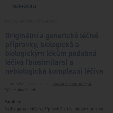
Přeskočit na obsah
Přehledy, komentáře, názory, diskuse
Originální a generické léčivé
přípravky, biologická a
biologickým lékům podobná
léčiva (biosimilars) a
nebiologická komplexní léčiva
10 minut čtení
29. 12. 2015
PharmDr. Josef Suchopár
Vyšlo v titulu
Remedia
Souhrn:
Vedle generických přípravků a tzv. biosimilars se