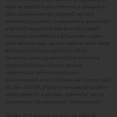
dojde ke zlepšení kvality informací a spolupráce
všech zainteresovaných subjektů, zejména
zdravotních pojišťoven. Implementace generických
přípravků nepochybně vede ke snížení výdajů
z veřejných prostředků a k případnému zvýšení
počtu léčených osob, jak bylo nedávno velmi pěkně
doloženo na příkladu statinů pro ČR [4].
Na druhou stranu je velmi obtížné definitivně
zhodnotit klinickou účinnost generik
v podmínkách běžné klinické praxe.
Z publikovaných prací totiž plyne jak účinnost vyšší
[5], tak i nižší [6], případně nemusejí být zjištěny
rozdíly žádné [7], a při troše „dobré vůle“ tak lze
argumentaci vždy posunout k „žádoucímu cíli“.
Od roku 2012 dokonce vychází nové odborné