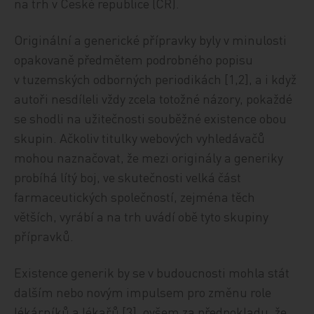
na trh v České republice (ČR).
Originální a generické přípravky byly v minulosti
opakovaně předmětem podrobného popisu
v tuzemských odborných periodikách [1,2], a i když
autoři nesdíleli vždy zcela totožné názory, pokaždé
se shodli na užitečnosti souběžné existence obou
skupin. Ačkoliv titulky webových vyhledávačů
mohou naznačovat, že mezi originály a generiky
probíhá lítý boj, ve skutečnosti velká část
farmaceutických společností, zejména těch
větších, vyrábí a na trh uvádí obě tyto skupiny
přípravků.
Existence generik by se v budoucnosti mohla stát
dalším nebo novým impulsem pro změnu role
lékárníků a lékařů [3], ovšem za předpokladu, že