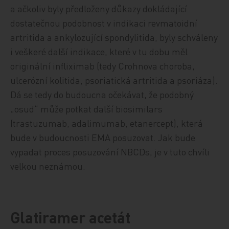
a ačkoliv byly předloženy důkazy dokládající
dostatečnou podobnost v indikaci revmatoidní
artritida a ankylozující spondylitida, byly schváleny
i veškeré další indikace, které v tu dobu měl
originální infliximab (tedy Crohnova choroba,
ulcerózní kolitida, psoriatická artritida a psoriáza).
Dá se tedy do budoucna očekávat, že podobný
„osud“ může potkat další biosimilars
(trastuzumab, adalimumab, etanercept), která
bude v budoucnosti EMA posuzovat. Jak bude
vypadat proces posuzování NBCDs, je v tuto chvíli
velkou neznámou.
Glatiramer acetát