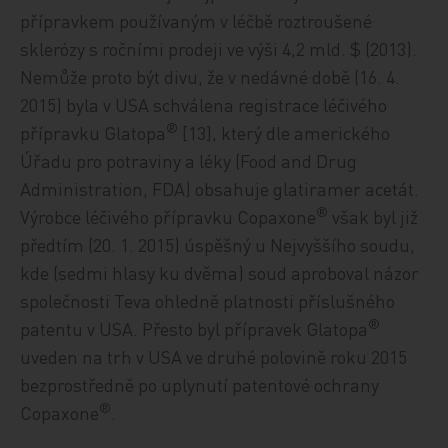
přípravkem používaným v léčbě roztroušené
sklerózy s ročními prodeji ve výši 4,2 mld. $ (2013).
Nemůže proto být divu, že v nedávné době (16. 4.
2015) byla v USA schválena registrace léčivého
®
přípravku Glatopa
[13], který dle amerického
Úřadu pro potraviny a léky (Food and Drug
Administration, FDA) obsahuje glatiramer acetát.
®
Výrobce léčivého přípravku Copaxone
však byl již
předtím (20. 1. 2015) úspěšný u Nejvyššího soudu,
kde (sedmi hlasy ku dvěma) soud aproboval názor
společnosti Teva ohledně platnosti příslušného
®
patentu v USA. Přesto byl přípravek Glatopa
uveden na trh v USA ve druhé polovině roku 2015
bezprostředně po uplynutí patentové ochrany
®
Copaxone
.