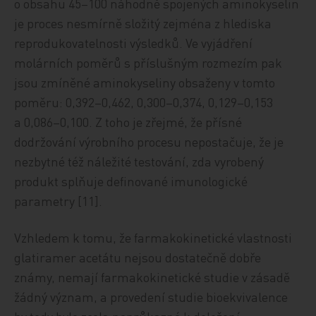
o obsahu 45–100 náhodně spojených aminokyselin
je proces nesmírně složitý zejména z hlediska
reprodukovatelnosti výsledků. Ve vyjádření
molárních poměrů s příslušným rozmezím pak
jsou zmíněné aminokyseliny obsaženy v tomto
poměru: 0,392–0,462, 0,300–0,374, 0,129–0,153
a 0,086–0,100. Z toho je zřejmé, že přísné
dodržování výrobního procesu nepostačuje, že je
nezbytné též náležité testování, zda vyrobený
produkt splňuje definované imunologické
parametry [11].
Vzhledem k tomu, že farmakokinetické vlastnosti
glatiramer acetátu nejsou dostatečně dobře
známy, nemají farmakokinetické studie v zásadě
žádný význam, a provedení studie bioekvivalence