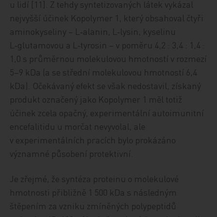
u lidí [11]. Z tehdy syntetizovaných látek vykázal
nejvyšší účinek Kopolymer 1, který obsahoval čtyři
aminokyseliny – L‑alanin, L‑lysin, kyselinu
L‑glutamovou a L‑tyrosin – v poměru 4,2 : 3,4 : 1,4 :
1,0 s průměrnou molekulovou hmotností v rozmezí
5–9 kDa (a se střední molekulovou hmotností 6,4
kDa). Očekávaný efekt se však nedostavil, získaný
produkt označený jako Kopolymer 1 měl totiž
účinek zcela opačný, experimentální autoimunitní
encefalitidu u morčat nevyvolal, ale
v experimentálních pracích bylo prokázáno
významné působení protektivní.
Je zřejmé, že syntéza proteinu o molekulové
hmotnosti přibližně 1 500 kDa s následným
štěpením za vzniku zmíněných polypeptidů