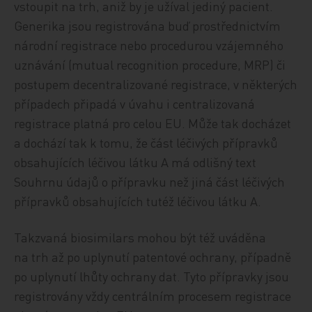
vstoupit na trh, aniž by je užíval jediný pacient.
Generika jsou registrována buď prostřednictvím
národní registrace nebo procedurou vzájemného
uznávání (mutual recognition procedure, MRP) či
postupem decentralizované registrace, v některých
případech připadá v úvahu i centralizovaná
registrace platná pro celou EU. Může tak docházet
a dochází tak k tomu, že část léčivých přípravků
obsahujících léčivou látku A má odlišný text
Souhrnu údajů o přípravku než jiná část léčivých
přípravků obsahujících tutéž léčivou látku A.
Takzvaná biosimilars mohou být též uváděna
na trh až po uplynutí patentové ochrany, případně
po uplynutí lhůty ochrany dat. Tyto přípravky jsou
registrovány vždy centrálním procesem registrace