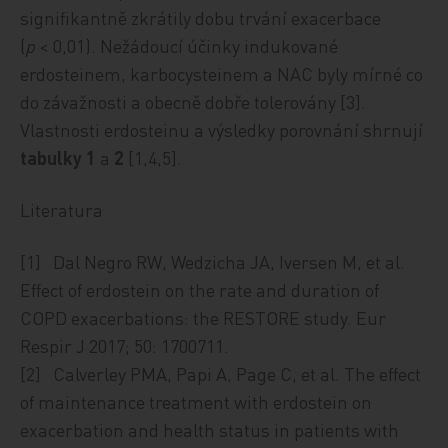
signifikantně zkrátily dobu trvání exacerbace
(
p
< 0,01). Nežádoucí účinky indukované
erdosteinem, karbocysteinem a NAC byly mírné co
do závažnosti a obecně dobře tolerovány [3].
Vlastnosti erdosteinu a výsledky porovnání shrnují
tabulky 1
a
2
[1,4,5].
Literatura
[1] Dal Negro RW, Wedzicha JA, Iversen M, et al.
Effect of erdostein on the rate and duration of
COPD exacerbations: the RESTORE study. Eur
Respir J 2017; 50: 1700711.
[2] Calverley PMA, Papi A, Page C, et al. The effect
of maintenance treatment with erdostein on
exacerbation and health status in patients with