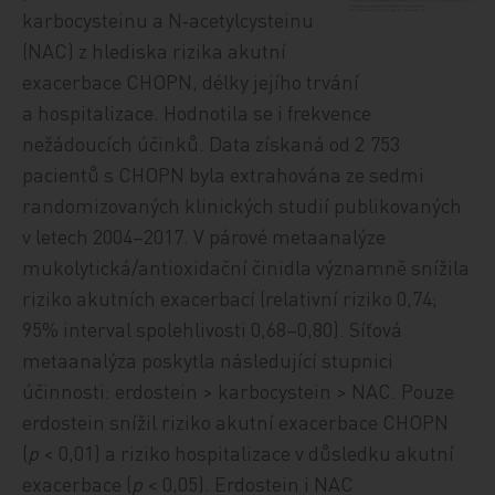
karbocysteinu a N‑acetylcysteinu
(NAC) z hlediska rizika akutní
exacerbace CHOPN, délky jejího trvání
a hospitalizace. Hodnotila se i frekvence
nežádoucích účinků. Data získaná od 2 753
pacientů s CHOPN byla extrahována ze sedmi
randomizovaných klinických studií publikovaných
v letech 2004–2017. V párové metaanalýze
mukolytická/antioxidační činidla významně snížila
riziko akutních exacerbací (relativní riziko 0,74;
95% interval spolehlivosti 0,68–0,80). Síťová
metaanalýza poskytla následující stupnici
účinnosti: erdostein > karbocystein > NAC. Pouze
erdostein snížil riziko akutní exacerbace CHOPN
(
p
< 0,01) a riziko hospitalizace v důsledku akutní
exacerbace (
p
< 0,05). Erdostein i NAC