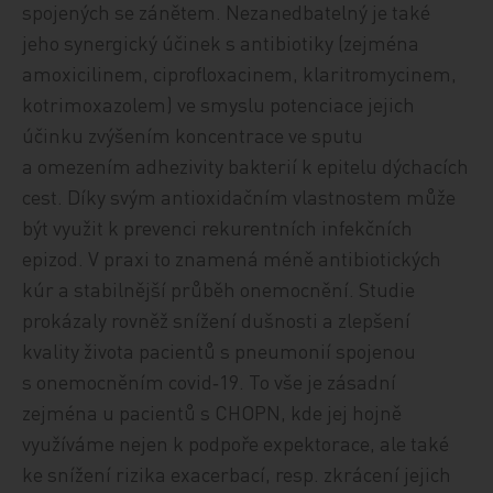
spojených se zánětem. Nezanedbatelný je také
jeho synergický účinek s antibiotiky (zejména
amoxicilinem, ciprofloxacinem, klaritromycinem,
kotrimoxazolem) ve smyslu potenciace jejich
účinku zvýšením koncentrace ve sputu
a omezením adhezivity bakterií k epitelu dýchacích
cest. Díky svým antioxidačním vlastnostem může
být využit k prevenci rekurentních infekčních
epizod. V praxi to znamená méně antibiotických
kúr a stabilnější průběh onemocnění. Studie
prokázaly rovněž snížení dušnosti a zlepšení
kvality života pacientů s pneumonií spojenou
s onemocněním covid‑19. To vše je zásadní
zejména u pacientů s CHOPN, kde jej hojně
využíváme nejen k podpoře expektorace, ale také
ke snížení rizika exacerbací, resp. zkrácení jejich