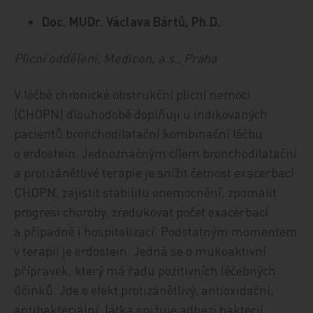
Doc. MUDr. Václava Bártů, Ph.D.
Plicní oddělení, Medicon, a.s., Praha
V léčbě chronické obstrukční plicní nemoci
(CHOPN) dlouhodobě doplňuji u indikovaných
pacientů bronchodilatační kombinační léčbu
o erdostein. Jednoznačným cílem bronchodilatační
a protizánětlivé terapie je snížit četnost exacerbací
CHOPN, zajistit stabilitu onemocnění, zpomalit
progresi choroby, zredukovat počet exacerbací
a případně i hospitalizací. Podstatným momentem
v terapii je erdostein. Jedná se o mukoaktivní
přípravek, který má řadu pozitivních léčebných
účinků. Jde o efekt protizánětlivý, antioxidační,
antibakteriální, látka snižuje adhezi bakterií,