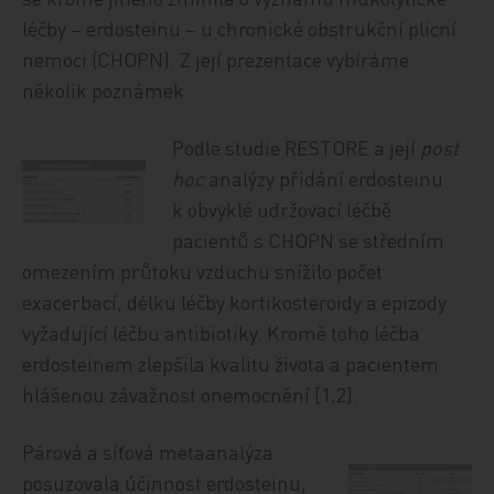
léčby – erdosteinu – u chronické obstrukční plicní
nemoci (CHOPN). Z její prezentace vybíráme
několik poznámek.
Podle studie RESTORE a její
post
hoc
analýzy přidání erdosteinu
k obvyklé udržovací léčbě
pacientů s CHOPN se středním
omezením průtoku vzduchu snížilo počet
exacerbací, délku léčby kortikosteroidy a epizody
vyžadující léčbu antibiotiky. Kromě toho léčba
erdosteinem zlepšila kvalitu života a pacientem
hlášenou závažnost onemocnění [1,2].
Párová a síťová metaanalýza
posuzovala účinnost erdosteinu,