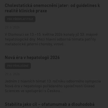
Cholestatická onemocnění jater: od guidelines k
realitě klinické praxe
PRO PŘEDPLATITELE
29. 6. 2026
V Olomouci se 13.–15. května 2026 konaly již 53. májové
hepatologické dny. Mezi hlavní odborná témata patřily
metabolické jaterní choroby, virové…
Nová éra v hepatologii 2026
PRO PŘIHLÁŠENÉ
29. 6. 2026
Jedním z hlavních témat 13. ročníku odborného sympozia
Nová éra v hepatologii pořádaného společností Gilead
Sciences ve spolupráci s Českou…
Stabilita jako cíl – ofatumumab a dlouhodobá