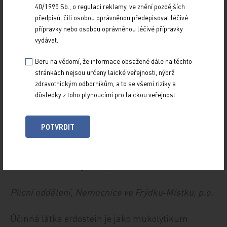
40/1995 Sb., o regulaci reklamy, ve znění pozdějších
hlenu v dýchacích cestách by se neměly podávat
předpisů, čili osobou oprávněnou předepisovat léčivé
zvláště na noc. Při výběru by bylo třeba přihlédnout
přípravky nebo osobou oprávněnou léčivé přípravky
k jejich protizánětlivým účinkům i k důležité
vydávat.
podpoře efektu antibiotik, protože tyto léky
Beru na vědomí, že informace obsažené dále na těchto
podáváme často právě s antibiotiky. Z tohoto
stránkách nejsou určeny laické veřejnosti, nýbrž
hlediska se jeví jako velmi vhodný přípravek
zdravotnickým odborníkům, a to se všemi riziky a
důsledky z toho plynoucími pro laickou veřejnost.
erdostein, případně acetylcystein. Ze své
dlouholeté pneumologické praxe mám nejlepší
zkušenosti s erdosteinem jak u svých pacientů,
POTVRDIT
tak i u rodinných příslušníků.
MUDr. Ondřej Zela, MBA
Plicní oddělení, Nemocnice ve Frýdku‑Místku, p.o.
Účinná látka erdostein je jako mukolytikum