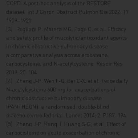
COPD: A post‑hoc analysis of the RESTORE
dataset. Int J Chron Obstruct Pulmon Dis 2022; 17:
1909–1920.
[3] Rogliani P, Matera MG, Page C, et al. Efficacy
and safety profile of mucolytic/antioxidant agents
in chronic obstructive pulmonary disease:
a comparative analysis across erdosteine,
carbocysteine, and N‑acetylcysteine. Respir Res
2019; 20: 104.
[4] Zheng J‑P, Wen F‑Q, Bai C‑X, et al. Twice daily
N‑acetylcysteine 600 mg for exacerbations of
chronic obstructive pulmonary disease
(PANTHEON): a randomised, double‑blind
placebo‑controlled trial. Lancet 2014; 2: P187–194.
[5] Zheng J‑P, Kang J, Huang S‑G, et al. Effect of
carbocisteine on acute exacerbation of chronic