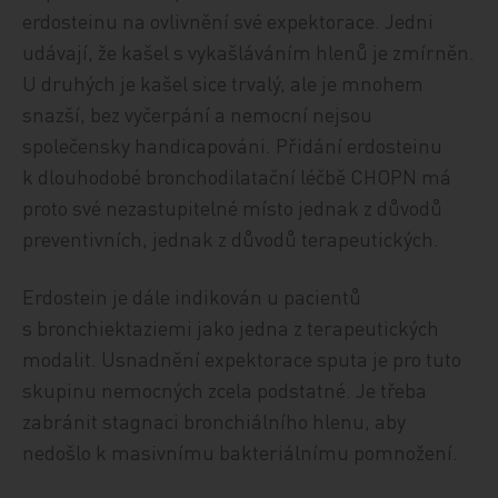
erdosteinu na ovlivnění své expektorace. Jedni
udávají, že kašel s vykašláváním hlenů je zmírněn.
U druhých je kašel sice trvalý, ale je mnohem
snazší, bez vyčerpání a nemocní nejsou
společensky handicapováni. Přidání erdosteinu
k dlouhodobé bronchodilatační léčbě CHOPN má
proto své nezastupitelné místo jednak z důvodů
preventivních, jednak z důvodů terapeutických.
Erdostein je dále indikován u pacientů
s bronchiektaziemi jako jedna z terapeutických
modalit. Usnadnění expektorace sputa je pro tuto
skupinu nemocných zcela podstatné. Je třeba
zabránit stagnaci bronchiálního hlenu, aby
nedošlo k masivnímu bakteriálnímu pomnožení.