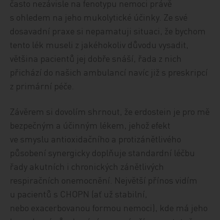
často nezávisle na fenotypu nemoci právě
s ohledem na jeho mukolytické účinky. Ze své
dosavadní praxe si nepamatuji situaci, že bychom
tento lék museli z jakéhokoliv důvodu vysadit,
většina pacientů jej dobře snáší, řada z nich
přichází do našich ambulancí navíc již s preskripcí
z primární péče.
Závěrem si dovolím shrnout, že erdostein je pro mě
bezpečným a účinným lékem, jehož efekt
ve smyslu antioxidačního a protizánětlivého
působení synergicky doplňuje standardní léčbu
řady akutních i chronických zánětlivých
respiračních onemocnění. Největší přínos vidím
u pacientů s CHOPN (ať už stabilní,
nebo exacerbovanou formou nemoci), kde má jeho