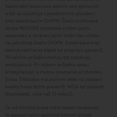
bakteriální kolonizace dolních cest dýchacích,
a tak se uplatňuje v preventivním působení
proti exacerbacím CHOPN. Často zmiňovaná
studie RESTORE prokázala snížení počtu
exacerbací a zkrácení jejich trvání bez ohledu
na jednotlivá stadia CHOPN. Exacerbace mají
obecně nepříznivý dopad na prognózu pacientů.
Při lehčím průběhu mohou být zvládnuty
ambulantně. Při těžkém průběhu vedou
k hospitalizaci a mohou znamenat až ohrožení
života. Erdostein má pozitivní efekt na zlepšení
kvality života těchto pacientů. Může být podáván
dlouhodobě, i více než 12 měsíců.
Ze své klinické praxe mám osobní zkušenost,
že pacienti velmi pozitivně hodnotí účinek