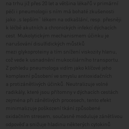
na trhu již přes 20 let a většina lékařů v primární
péči i pneumologii s ním má bohaté zkušenosti
jako „s lepším“ lékem na odkašlání, resp. přesněji
k léčbě akutních a chronických infekcí dýchacích
cest. Mukolytickým mechanismem účinku je
narušování disulfidických můstků
mezi glykoproteiny a tím snížení viskozity hlenu,
což vede k usnadnění mukociliárního transportu.
Z pohledu pneumologa vidím jako klíčové jeho
komplexní působení ve smyslu antioxidačních
a protizánětlivých účinků. Neutralizuje volné
radikály, které jsou přítomny v dýchacích cestách
zejména při zánětlivých procesech, tento efekt
minimalizuje poškození tkání způsobené
oxidačním stresem, současně moduluje zánětlivou
odpověď a snižuje hladinu některých cytokinů