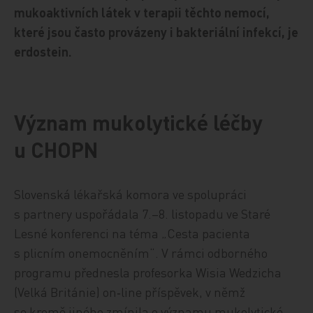
mukoaktivních látek v terapii těchto nemocí,
které jsou často provázeny i bakteriální infekcí, je
erdostein.
Význam mukolytické léčby
u CHOPN
Slovenská lékařská komora ve spolupráci
s partnery uspořádala 7.–8. listopadu ve Staré
Lesné konferenci na téma „Cesta pacienta
s plicním onemocněním“. V rámci odborného
programu přednesla profesorka Wisia Wedzicha
(Velká Británie) on‑line příspěvek, v němž
se kromě jiného zmínila o významu mukolytické