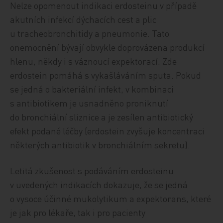
Nelze opomenout indikaci erdosteinu v případě
akutních infekcí dýchacích cest a plic
u tracheobronchitidy a pneumonie. Tato
onemocnění bývají obvykle doprovázena produkcí
hlenu, někdy i s váznoucí expektorací. Zde
erdostein pomáhá s vykašláváním sputa. Pokud
se jedná o bakteriální infekt, v kombinaci
s antibiotikem je usnadněno proniknutí
do bronchiální sliznice a je zesílen antibiotický
efekt podané léčby (erdostein zvyšuje koncentraci
některých antibiotik v bronchiálním sekretu).
Letitá zkušenost s podáváním erdosteinu
v uvedených indikacích dokazuje, že se jedná
o vysoce účinné mukolytikum a expektorans, které
je jak pro lékaře, tak i pro pacienty