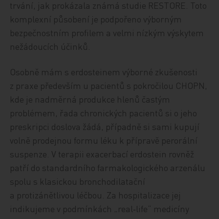
trvání, jak prokázala známá studie RESTORE. Toto
komplexní působení je podpořeno výborným
bezpečnostním profilem a velmi nízkým výskytem
nežádoucích účinků.
Osobně mám s erdosteinem výborné zkušenosti
z praxe především u pacientů s pokročilou CHOPN,
kde je nadměrná produkce hlenů častým
problémem, řada chronických pacientů si o jeho
preskripci doslova žádá, případně si sami kupují
volně prodejnou formu léku k přípravě perorální
suspenze. V terapii exacerbací erdostein rovněž
patří do standardního farmakologického arzenálu
spolu s klasickou bronchodilatační
a protizánětlivou léčbou. Za hospitalizace jej
indikujeme v podmínkách „real‑life“ medicíny