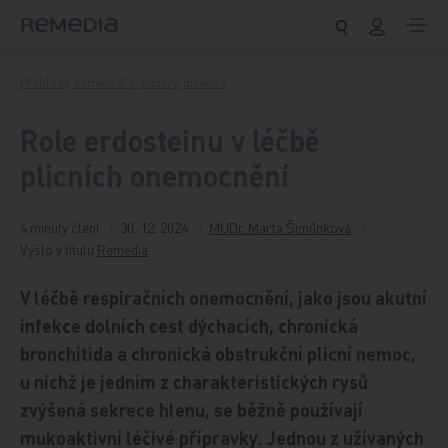
Přeskočit na obsah
Přehledy, komentáře, názory, diskuse
Role erdosteinu v léčbě
plicních onemocnění
4 minuty čtení
30. 12. 2024
MUDr. Marta Šimůnková
Vyšlo v titulu
Remedia
V léčbě respiračních onemocnění, jako jsou akutní
infekce dolních cest dýchacích, chronická
bronchitida a chronická obstrukční plicní nemoc,
u nichž je jedním z charakteristických rysů
zvýšená sekrece hlenu, se běžně používají
mukoaktivní léčivé přípravky. Jednou z užívaných