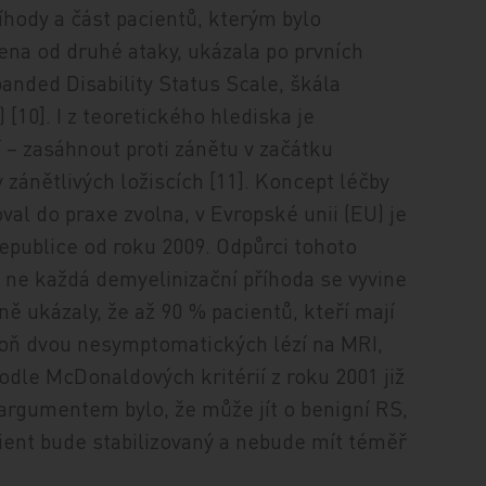
říhody a část pacientů, kterým bylo
ena od druhé ataky, ukázala po prvních
anded Disability Status Scale, škála
 [10]. I z teoretického hlediska je
 – zasáhnout proti zánětu v začátku
zánětlivých ložiscích [11]. Koncept léčby
val do praxe zvolna, v Evropské unii (EU) je
republice od roku 2009. Odpůrci tohoto
 ne každá demyelinizační příhoda se vyvine
ně ukázaly, že až 90 % pacientů, kteří mají
poň dvou nesymptomatických lézí na MRI,
odle McDonaldových kritérií z roku 2001 již
argumentem bylo, že může jít o benigní RS,
ient bude stabilizovaný a nebude mít téměř