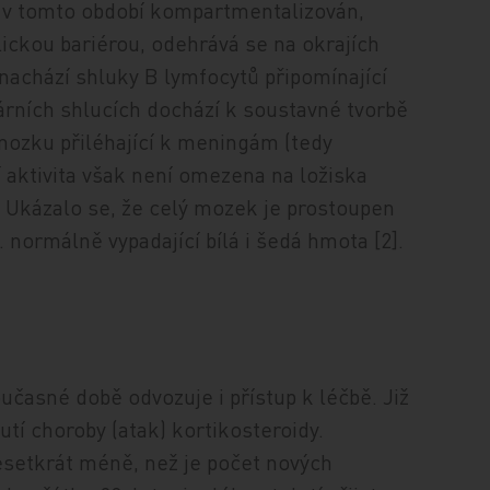
e v tomto období kompartmentalizován,
ickou bariérou, odehrává se na okrajích
nachází shluky B lymfocytů připomínající
tárních shlucích dochází k soustavné tvorbě
 mozku přiléhající k meningám (tedy
 aktivita však není omezena na ložiska
 Ukázalo se, že celý mozek je prostoupen
v. normálně vypadající bílá i šedá hmota [2].
učasné době odvozuje i přístup k léčbě. Již
tí choroby (atak) kortikosteroidy.
desetkrát méně, než je počet nových