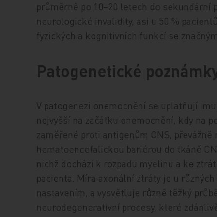
průměrně po 10–20 letech do sekundární 
neurologické invalidity, asi u 50 % pacient
fyzických a kognitivních funkcí se značn
Patogenetické poznámk
V patogenezi onemocnění se uplatňují imuno
nejvyšší na začátku onemocnění, kdy na pe
zaměřené proti antigenům CNS, převážně 
hematoencefalickou bariérou do tkáně CNS a
nichž dochází k rozpadu myelinu a ke ztrát
pacienta. Míra axonální ztráty je u různýc
nastavením, a vysvětluje různě těžký průbě
neurodegenerativní procesy, které zdánlivě