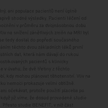
dný, ani populace pacientů není úplně
apivě shodné výsledky. Pacienti léčení od
emocnění v průměru za dvojnásobnou dobu
Vliv na snížení zánětlivých změn na MRI byl
 se tedy dostal do popředí současného
ním těchto dvou základních léků první
tních dat, která nám dávají do rukou
nostikovaných pacientů s klinicky
 v úvahu, že dvě třetiny z těchto
í, kdy mohou plánovat těhotenství. Vliv na
tku nemoci prokazuje velmi obtížně.
ni očekávat, protože použití placeba po
ě když již víme, že dosud provedené studie
. Přesto studie BENEFIT, v níž část