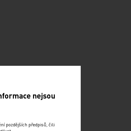
Informace nejsou
í pozdějších předpisů, čili
dávat.