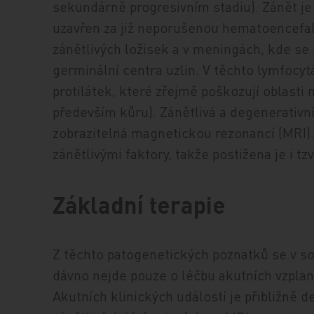
sekundárně progresivním stadiu). Zánět j
uzavřen za již neporušenou hematoencefal
zánětlivých ložisek a v meningách, kde se 
germinální centra uzlin. V těchto lymfocy
protilátek, které zřejmě poškozují oblasti
především kůru). Zánětlivá a degenerativní
zobrazitelná magnetickou rezonancí (MRI).
zánětlivými faktory, takže postižena je i tz
Základní terapie
Z těchto patogenetických poznatků se v so
dávno nejde pouze o léčbu akutních vzplanu
Akutních klinických událostí je přibližně 