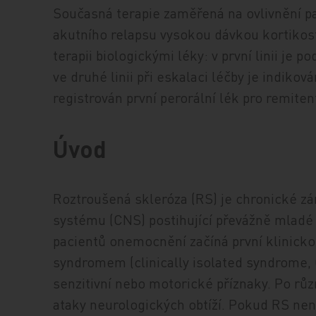
Současná terapie zaměřená na ovlivnění pa
akutního relapsu vysokou dávkou kortiko
terapii biologickými léky: v první linii je 
ve druhé linii při eskalaci léčby je indiko
registrován první perorální lék pro remiten
Úvod
Roztroušená skleróza (RS) je chronické z
systému (CNS) postihující převážně mladé 
pacientů onemocnění začíná první klinicko
syndromem (clinically isolated syndrome, C
senzitivní nebo motorické příznaky. Po růz
ataky neurologických obtíží. Pokud RS není