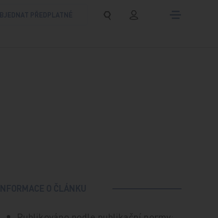
BJEDNAT PŘEDPLATNÉ
INFORMACE O ČLÁNKU
Publikováno podle publikační normy: