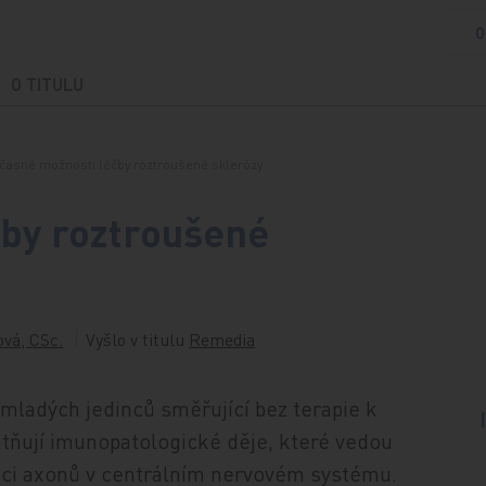
O
O TITULU
časné možnosti léčby roztroušené sklerózy
by roztroušené
vá, CSc.
Vyšlo v titulu
Remedia
mladých jedinců směřující bez terapie k
atňují imunopatologické děje, které vedou
aci axonů v centrálním nervovém systému.