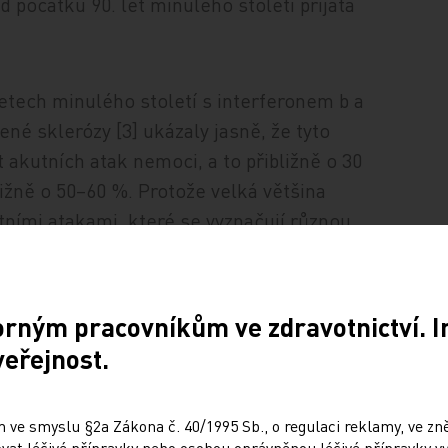
d počátku 90. let minulého století přijata
letech minulého století s interferonem b a
né sklerózy [3] ukázaly jasně, že tyto
 akutních atak nemoci, a to přibližně o 30
ližně o 50–60 %. Protože velká většina
ními atakami, které se vyznačují různou
mírou ničení axonů v lézi) [4], omezení
 oddálení invalidity. Tento fakt nemůže
kých studií, protože ty srovnávaly účinnou
orným pracovníkům ve zdravotnictví. 
 což je z hlediska délky onemocnění málo
veřejnost.
eré potvrzuje naše každodenní klinická
kých souborů ukázala, že záleží na stupni
 ve smyslu §2a Zákona č. 40/1995 Sb., o regulaci reklamy, ve zněn
odní koncept poskytnutí biologické léčby až
at léčivé přípravky nebo osobou oprávněnou léčivé přípravky vy