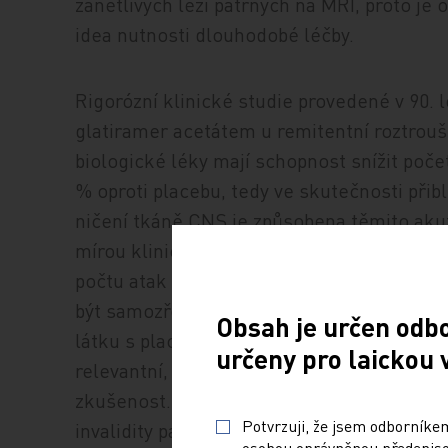
zánětlivých lézí patrných na MRI, proto je o
idea nutnosti dlouhodobé léčby.
Rigorózní klinické studie provedené v 90. 
glatiramer acetátem u remitentní roztrouše
biologické léky mají schopnost snížit počet
% oproti placebu, tedy ve skutečnosti přib
ničení tkáně CNS je způsobena těmito akut
mírou klinické úpravy stavu (a tedy různou 
počtu atak vede v dlouhodobém horizontu k
být samozřejmě odvozen z původních klinic
Obsah je určen odb
látku s placebem pouze po dobu dvou let,
určeny pro laickou 
relevantní, i tak však naznačily trendy, kt
zkušenost. Ta ovšem také při sledování vel
Potvrzuji, že jsem odborníkem
invalidity pacienta při zahájení léčby. Pův
osobou oprávněnou předepisov