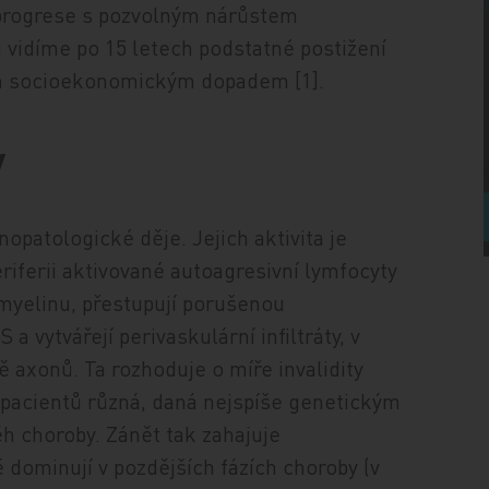
progrese s pozvolným nárůstem
ů vidíme po 15 letech podstatné postižení
ým socioekonomickým dopadem [1].
y
patologické děje. Jejich aktivita je
riferii aktivované autoagresivní lymfocyty
myelinu, přestupují porušenou
 vytvářejí perivaskulární infiltráty, v
ě axonů. Ta rozhoduje o míře invalidity
h pacientů různá, daná nejspíše genetickým
h choroby. Zánět tak zahajuje
 dominují v pozdějších fázích choroby (v