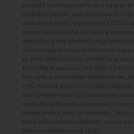
pacientů dostávala interferon b od první p
podáváno placebo, byla interferonem b léč
dvou letech rozdíl i v parametru EDSS (Exp
kombinující neurologický nález a invaliditu)
samozřejmě tato představa nejpřijatelnější
choroby vede k omezení destrukce tkáně v 
po první demyelinizační příhodě se prosazo
tato léčba hrazena od roku 2005, v České 
konceptu argumentovali především tím, že
v RS. Klinické studie u CIS však jednoznač
první demyelinizační příhodu a nález ales
vyvine RS definovanou diseminací v čase p
během prvních dvou let sledování. Dalším 
která léčbu nebude vyžadovat, protože pac
žádnou invaliditu ani za 10 let.