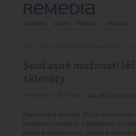
Přeskočit na obsah
Z NOVINEK
ARCHIV
RUBRIKY
SPECIÁLY
Domů
Rubriky
Přehledy, komentáře, názory, diskuse
Sou
Současné možnosti léč
sklerózy
8 minut čtení
22. 12. 2010
Doc. MUDr. Eva Havrdo
Roztroušená skleróza (RS) je onemocnění 
neodvratné invaliditě. V patogenezi se upl
jednak k demyelinizaci, jednak k degener