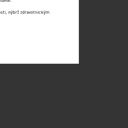
osti, nýbrž zdravotnickým