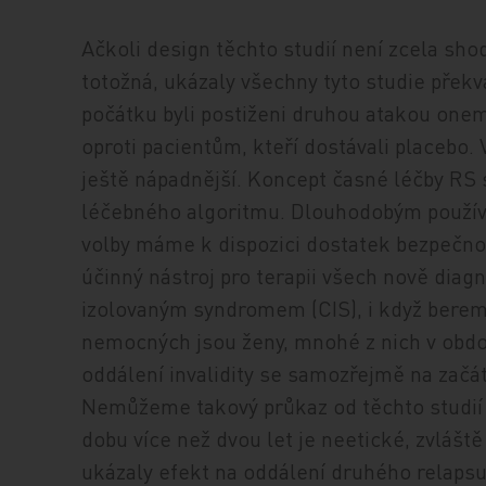
Ačkoli design těchto studií není zcela sho
totožná, ukázaly všechny tyto studie překv
počátku byli postiženi druhou atakou on
oproti pacientům, kteří dostávali placebo. 
ještě nápadnější. Koncept časné léčby RS
léčebného algoritmu. Dlouhodobým používá
volby máme k dispozici dostatek bezpečnos
účinný nástroj pro terapii všech nově diag
izolovaným syndromem (CIS), i když bereme
nemocných jsou ženy, mnohé z nich v obdob
oddálení invalidity se samozřejmě na začá
Nemůžeme takový průkaz od těchto studií a
dobu více než dvou let je neetické, zvlášt
ukázaly efekt na oddálení druhého relapsu