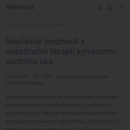
Přeskočit na obsah
Přehledy, komentáře, názory, diskuse
Současné možnosti v
substituční terapii syndromu
suchého oka
7 minut čtení
20. 4. 2009
MUDr. Drahomíra Varcholová
Vyšlo v titulu
Remedia
Syndrom suchého oka je v současnosti definován
jako onemocnění očního povrchu s komplexní
etiopatogenezí, které je charakterizováno očními
symptomy vyvolanými nestabilitou slzného filmu
nebo jeho hyperosmolaritou. V současnosti je