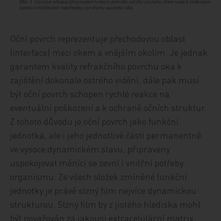
Oční povrch reprezentuje přechodovou oblast
(interface) mezi okem a vnějším okolím. Je jednak
garantem kvality refrakčního povrchu oka k
zajištění dokonale ostrého vidění, dále pak musí
být oční povrch schopen rychlé reakce na
eventuální poškození a k ochraně očních struktur.
Z tohoto důvodu je oční povrch jako funkční
jednotka, ale i jeho jednotlivé části permanentně
ve vysoce dynamickém stavu, připraveny
uspokojovat měnící se zevní i vnitřní potřeby
organismu. Ze všech složek zmíněné funkční
jednotky je právě slzný film nejvíce dynamickou
strukturou. Slzný film by z jistého hlediska mohl
být považován za jakousi extracelulární matrix,