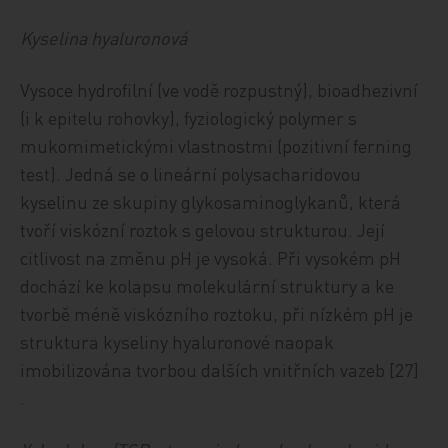
Kyselina hyaluronová
Vysoce hydrofilní (ve vodě rozpustný), bioadhezivní
(i k epitelu rohovky), fyziologický polymer s
mukomimetickými vlastnostmi (pozitivní ferning
test). Jedná se o lineární polysacharidovou
kyselinu ze skupiny glykosaminoglykanů, která
tvoří viskózní roztok s gelovou strukturou. Její
citlivost na změnu pH je vysoká. Při vysokém pH
dochází ke kolapsu molekulární struktury a ke
tvorbě méně viskózního roztoku, při nízkém pH je
struktura kyseliny hyaluronové naopak
imobilizována tvorbou dalších vnitřních vazeb [27]
.