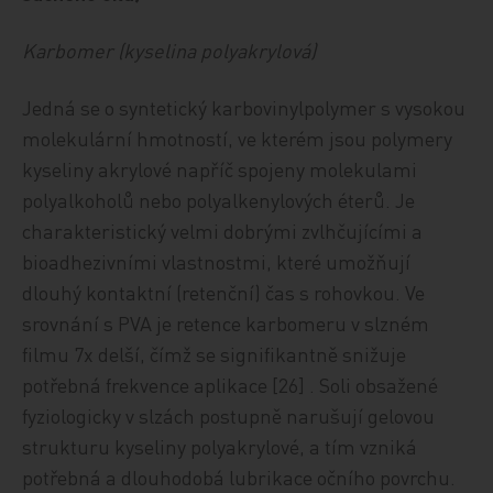
Karbomer (kyselina polyakrylová)
Jedná se o syntetický karbovinylpolymer s vysokou
molekulární hmotností, ve kterém jsou polymery
kyseliny akrylové napříč spojeny molekulami
polyalkoholů nebo polyalkenylových éterů. Je
charakteristický velmi dobrými zvlhčujícími a
bioadhezivními vlastnostmi, které umožňují
dlouhý kontaktní (retenční) čas s rohovkou. Ve
srovnání s PVA je retence karbomeru v slzném
filmu 7x delší, čímž se signifikantně snižuje
potřebná frekvence aplikace [26] . Soli obsažené
fyziologicky v slzách postupně narušují gelovou
strukturu kyseliny polyakrylové, a tím vzniká
potřebná a dlouhodobá lubrikace očního povrchu.