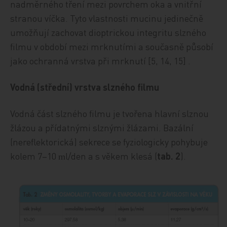
nadměrného tření mezi povrchem oka a vnitřní
stranou víčka. Tyto vlastnosti mucinu jedinečně
umožňují zachovat dioptrickou integritu slzného
filmu v období mezi mrknutími a současně působí
jako ochranná vrstva při mrknutí [5, 14, 15] .
Vodná (střední) vrstva slzného filmu
Vodná část slzného filmu je tvořena hlavní slznou
žlázou a přídatnými slznými žlázami. Bazální
(nereflektorická) sekrece se fyziologicky pohybuje
kolem 7–10
l/den a s věkem klesá (
tab. 2
).
m