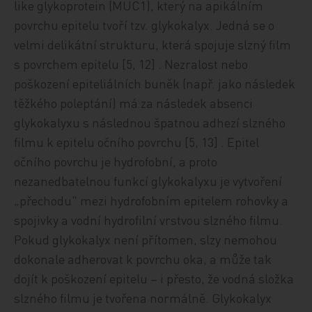
like glykoprotein (MUC1), který na apikálním
povrchu epitelu tvoří tzv. glykokalyx. Jedná se o
velmi delikátní strukturu, která spojuje slzný film
s povrchem epitelu [5, 12] . Nezralost nebo
poškození epiteliálních buněk (např. jako následek
těžkého poleptání) má za následek absenci
glykokalyxu s následnou špatnou adhezí slzného
filmu k epitelu očního povrchu [5, 13] . Epitel
očního povrchu je hydrofobní, a proto
nezanedbatelnou funkcí glykokalyxu je vytvoření
„přechodu" mezi hydrofobním epitelem rohovky a
spojivky a vodní hydrofilní vrstvou slzného filmu.
Pokud glykokalyx není přítomen, slzy nemohou
dokonale adherovat k povrchu oka, a může tak
dojít k poškození epitelu – i přesto, že vodná složka
slzného filmu je tvořena normálně. Glykokalyx