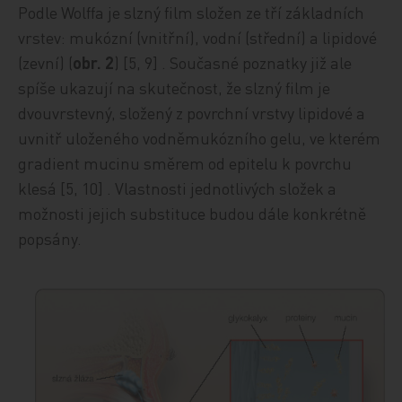
Podle Wolffa je slzný film složen ze tří základních
vrstev: mukózní (vnitřní), vodní (střední) a lipidové
(zevní) (
obr. 2
) [5, 9] . Současné poznatky již ale
spíše ukazují na skutečnost, že slzný film je
dvouvrstevný, složený z povrchní vrstvy lipidové a
uvnitř uloženého vodněmukózního gelu, ve kterém
gradient mucinu směrem od epitelu k povrchu
klesá [5, 10] . Vlastnosti jednotlivých složek a
možnosti jejich substituce budou dále konkrétně
popsány.