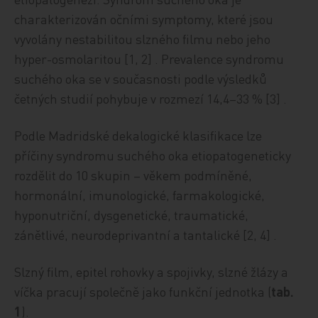
charakterizován očními symptomy, které jsou
vyvolány nestabilitou slzného filmu nebo jeho
hyper-osmolaritou [1, 2] . Prevalence syndromu
suchého oka se v současnosti podle výsledků
četných studií pohybuje v rozmezí 14,4–33 % [3] .
Podle Madridské dekalogické klasifikace lze
příčiny syndromu suchého oka etiopatogeneticky
rozdělit do 10 skupin – věkem podmíněné,
hormonální, imunologické, farmakologické,
hyponutriční, dysgenetické, traumatické,
zánětlivé, neurodeprivantní a tantalické [2, 4] .
Slzný film, epitel rohovky a spojivky, slzné žlázy a
víčka pracují společně jako funkční jednotka (
tab.
1
).