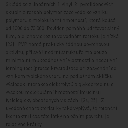
Skládá se z lineárních 1-vinyl-2- pyrolidonových
skupin a rozsah polymerizace vede ke vzniku
polymeru s molekulární hmotností, která kolísá
od 1000 do 70 000. Povidon pomáhá udržovat slzný
film, ale jeho viskozita ve vodném roztoku je nízká
[23] . PVP nemá prakticky žádnou povrchovou
aktivitu, při své lineární struktuře má pouze
minimální mukoadhezivní vlastnosti a negativní
ferning test (proces krystalizace při zasychání se
vznikem typického vzoru na podložném sklíčku –
výsledek interakce elektrolytů a glykoproteinů s
vysokou molekulární hmotností (mucinů)
fyziologicky obsažených v slzách) [24, 25] . Z
uvedené charakteristiky také vyplývá, že retenční
(kontaktní) čas této látky na očním povrchu je
relativně krátký.