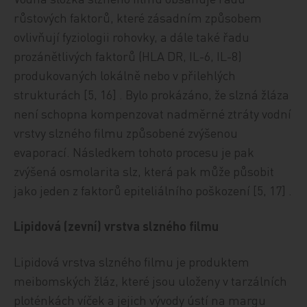
růstových faktorů, které zásadním způsobem
ovlivňují fyziologii rohovky, a dále také řadu
prozánětlivých faktorů (HLA DR, IL-6, IL-8)
produkovaných lokálně nebo v přilehlých
strukturách [5, 16] . Bylo prokázáno, že slzná žláza
není schopna kompenzovat nadměrné ztráty vodní
vrstvy slzného filmu způsobené zvýšenou
evaporací. Následkem tohoto procesu je pak
zvýšená osmolarita slz, která pak může působit
jako jeden z faktorů epiteliálního poškození [5, 17] .
Lipidová (zevní) vrstva slzného filmu
Lipidová vrstva slzného filmu je produktem
meibomských žláz, které jsou uloženy v tarzálních
ploténkách víček a jejich vývody ústí na margu