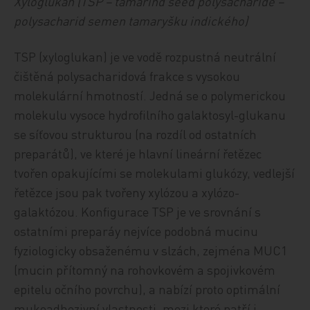
Xyloglukan (TSP – tamarind seed polysacharide –
polysacharid semen tamaryšku indického)
TSP (xyloglukan) je ve vodě rozpustná neutrální
čištěná polysacharidová frakce s vysokou
molekulární hmotností. Jedná se o polymerickou
molekulu vysoce hydrofilního galaktosyl-glukanu
se síťovou strukturou (na rozdíl od ostatních
preparátů), ve které je hlavní lineární řetězec
tvořen opakujícími se molekulami glukózy, vedlejší
řetězce jsou pak tvořeny xylózou a xylózo-
galaktózou. Konfigurace TSP je ve srovnání s
ostatními preparáy nejvíce podobná mucinu
fyziologicky obsaženému v slzách, zejména MUC1
(mucin přítomný na rohovkovém a spojivkovém
epitelu očního povrchu), a nabízí proto optimální
mukoadhezivní vlastnosti, mezi které patří i