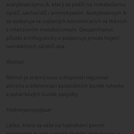
acetylkoenzymu A, který se podílí na metabolismu
lipidů, sacharidů i aminokyselin. Acetylkoenzym A
se vyskytuje ve zvýšených koncentracích ve tkáních
s intenzivním metabolismem. Dexpanthenol
působí antiflogisticky a podporuje proces hojení
neinfekčních zánětů oka.
Retinol
Retinol je známý svou schopností regulovat
aktivitu a diferenciaci epiteliálních buněk rohovky
a pohárkových buněk spojivky.
Hydroxypropylguar
Látka, která se váže na hydrofobní povrch
epitelových buněk v místě chybění glykokalyxu a