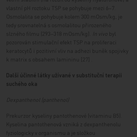
vlastní pH roztoku TSP se pohybuje mezi 6–7.
Osmolalita se pohybuje kolem 300 mOsm/kg, je
tedy srovnatelná s osmolalitou přirozeného
slzného filmu (293–318 mOsm/kg).
In vivo
byl
pozorován stimulační efekt TSP na proliferaci
keratocytů i pozitivní vliv na adhezi buněk spojivky
k matrix s obsahem lamininu [27] .
Další účinné látky užívané v substituční terapii
suchého oka
Dexpanthenol (panthenol)
Prekurzor kyseliny pantothenové (vitaminu B5).
Kyselina pantothenová vzniká z dexpanthenolu
fyziologicky v organismu a je složkou