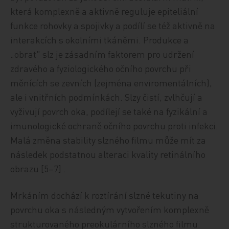
která komplexně a aktivně reguluje epiteliální
funkce rohovky a spojivky a podílí se též aktivně na
interakcích s okolními tkáněmi. Produkce a
„obrat" slz je zásadním faktorem pro udržení
zdravého a fyziologického očního povrchu při
měnících se zevních (zejména enviromentálních),
ale i vnitřních podmínkách. Slzy čistí, zvlhčují a
vyživují povrch oka, podílejí se také na fyzikální a
imunologické ochraně očního povrchu proti infekci.
Malá změna stability slzného filmu může mít za
následek podstatnou alteraci kvality retinálního
obrazu [5–7] .
Mrkáním dochází k roztírání slzné tekutiny na
povrchu oka s následným vytvořením komplexně
strukturovaného preokulárního slzného filmu.