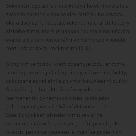
Sekvenční spoluprací orbikulárního očního svalu a
zvedače horního víčka se slzy roztírají na povrchu
oka a dochází k neustálé rekonstrukci architektury
slzného filmu, který je naopak neustále narušován
evaporací a enviromentální kontaminací v období
mezi jednotlivými mrknutími [5, 8] .
Slzný film je roztok, který obsahuje vodu, enzymy,
proteiny, imunoglobuliny, lipidy, různé metabolity,
odloupané epiteliální a polymorfonukleární buňky.
Slzný film je charakterizován vysokou a
permanentní dynamikou změn, proto jeho
jednoznačně přesné složení definovat nelze.
Specifický obsah slzného filmu závisí na
aktuálních nárocích, kterým je oční povrch jako
funkční jednotka vystaven, a mění se podle nich.