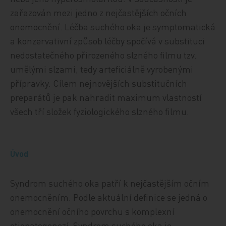
zařazován mezi jedno z nejčastějších očních
onemocnění. Léčba suchého oka je symptomatická
a konzervativní způsob léčby spočívá v substituci
nedostatečného přirozeného slzného filmu tzv.
umělými slzami, tedy arteficiálně vyrobenými
přípravky. Cílem nejnovějších substitučních
preparátů je pak nahradit maximum vlastností
všech tří složek fyziologického slzného filmu.
Úvod
Syndrom suchého oka patří k nejčastějším očním
onemocněním. Podle aktuální definice se jedná o
onemocnění očního povrchu s komplexní
etiopatogenezí. Syndrom suchého oka je