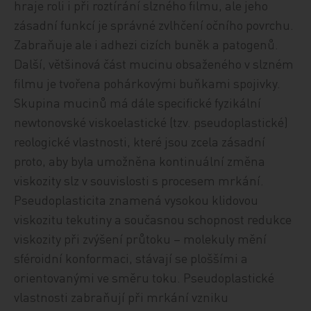
hraje roli i při roztírání slzného filmu, ale jeho
zásadní funkcí je správné zvlhčení očního povrchu.
Zabraňuje ale i adhezi cizích buněk a patogenů.
Další, většinová část mucinu obsaženého v slzném
filmu je tvořena pohárkovými buňkami spojivky.
Skupina mucinů má dále specifické fyzikální
newtonovské viskoelastické (tzv. pseudoplastické)
reologické vlastnosti, které jsou zcela zásadní
proto, aby byla umožněna kontinuální změna
viskozity slz v souvislosti s procesem mrkání.
Pseudoplasticita znamená vysokou klidovou
viskozitu tekutiny a současnou schopnost redukce
viskozity při zvýšení průtoku – molekuly mění
sféroidní konformaci, stávají se ploššími a
orientovanými ve směru toku. Pseudoplastické
vlastnosti zabraňují při mrkání vzniku