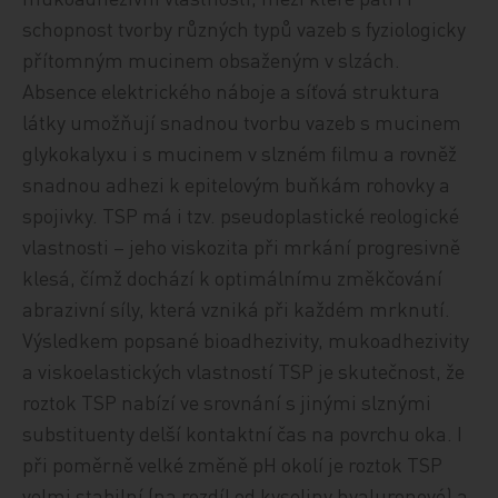
schopnost tvorby různých typů vazeb s fyziologicky
přítomným mucinem obsaženým v slzách.
Absence elektrického náboje a síťová struktura
látky umožňují snadnou tvorbu vazeb s mucinem
glykokalyxu i s mucinem v slzném filmu a rovněž
snadnou adhezi k epitelovým buňkám rohovky a
spojivky. TSP má i tzv. pseudoplastické reologické
vlastnosti – jeho viskozita při mrkání progresivně
klesá, čímž dochází k optimálnímu změkčování
abrazivní síly, která vzniká při každém mrknutí.
Výsledkem popsané bioadhezivity, mukoadhezivity
a viskoelastických vlastností TSP je skutečnost, že
roztok TSP nabízí ve srovnání s jinými slznými
substituenty delší kontaktní čas na povrchu oka. I
při poměrně velké změně pH okolí je roztok TSP
velmi stabilní (na rozdíl od kyseliny hyaluronové) a