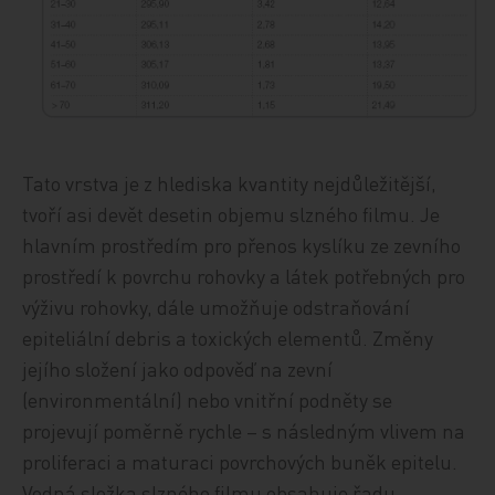
Tato vrstva je z hlediska kvantity nejdůležitější,
tvoří asi devět desetin objemu slzného filmu. Je
hlavním prostředím pro přenos kyslíku ze zevního
prostředí k povrchu rohovky a látek potřebných pro
výživu rohovky, dále umožňuje odstraňování
epiteliální debris a toxických elementů. Změny
jejího složení jako odpověď na zevní
(environmentální) nebo vnitřní podněty se
projevují poměrně rychle – s následným vlivem na
proliferaci a maturaci povrchových buněk epitelu.
Vodná složka slzného filmu obsahuje řadu