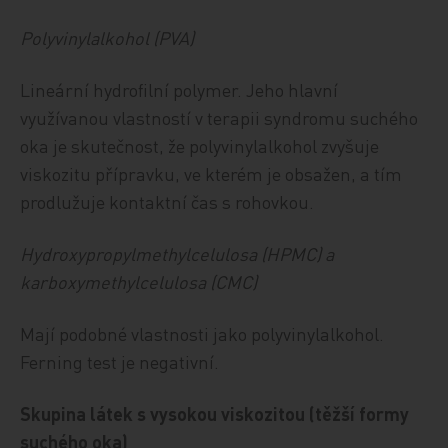
Polyvinylalkohol (PVA)
Lineární hydrofilní polymer. Jeho hlavní
využívanou vlastností v terapii syndromu suchého
oka je skutečnost, že polyvinylalkohol zvyšuje
viskozitu přípravku, ve kterém je obsažen, a tím
prodlužuje kontaktní čas s rohovkou.
Hydroxypropylmethylcelulosa (HPMC) a
karboxymethylcelulosa (CMC)
Mají podobné vlastnosti jako polyvinylalkohol.
Ferning test je negativní.
Skupina látek s vysokou viskozitou (těžší formy
suchého oka)