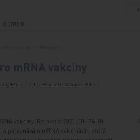
O
O TITULU
nsportní systémy pro mRNA vakcíny
pro mRNA vakcíny
anc, Ph.D.
JUDr. PharmDr. Vladimír Bíba
mRNA vakcíny. Remedia 2021; 31: 74–81.
cie pojednává o mRNA vakcínách, které
né době jim je věnována zvýšená pozornost.