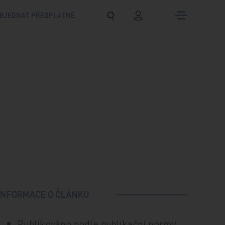
BJEDNAT PŘEDPLATNÉ
INFORMACE O ČLÁNKU
Publikováno podle publikační normy: