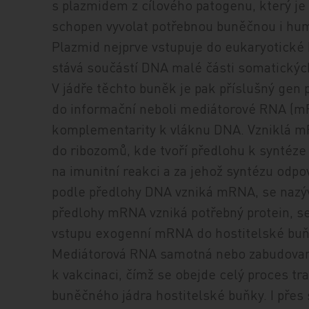
s plazmidem z cílového patogenu, který je
schopen vyvolat potřebnou buněčnou i hu
Plazmid nejprve vstupuje do eukaryotické 
stává součástí DNA malé části somatických
V jádře těchto buněk je pak příslušný ge
do informační neboli mediátorové RNA (mR
komplementarity k vláknu DNA. Vzniklá mR
do ribozomů, kde tvoří předlohu k syntéze 
na imunitní reakci a za jehož syntézu odpov
podle předlohy DNA vzniká mRNA, se nazýv
předlohy mRNA vzniká potřebný protein, s
vstupu exogenní mRNA do hostitelské buňk
Mediátorová RNA samotná nebo zabudovaná
k vakcinaci, čímž se obejde celý proces t
buněčného jádra hostitelské buňky. I přes