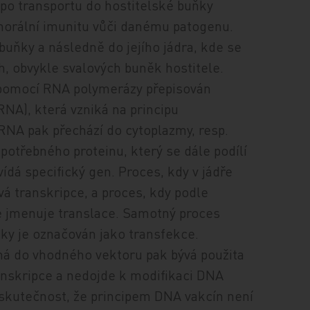
 po transportu do hostitelské buňky
morální imunitu vůči danému patogenu.
buňky a následně do jejího jádra, kde se
, obvykle svalových buněk hostitele.
n pomocí RNA polymerázy přepisován
NA), která vzniká na principu
NA pak přechází do cytoplazmy, resp.
potřebného proteinu, který se dále podílí
ídá specifický gen. Proces, kdy v jádře
á transkripce, a proces, kdy podle
e jmenuje translace. Samotný proces
y je označován jako transfekce.
 do vhodného vektoru pak bývá použita
ranskripce a nedojde k modifikaci DNA
 skutečnost, že principem DNA vakcín není