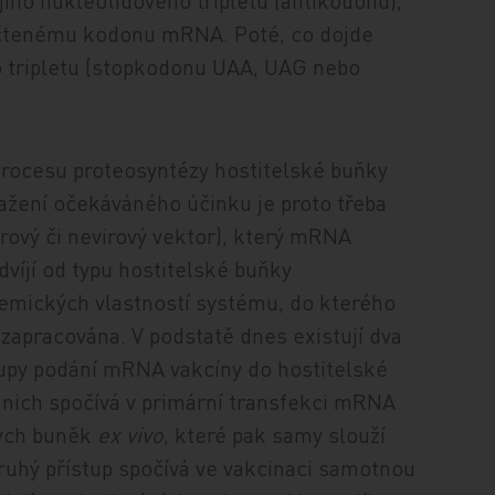
ího nukleotidového tripletu (antikodonu),
ačtenému kodonu mRNA. Poté, co dojde
o tripletu (stopkodonu UAA, UAG nebo
rocesu proteosyntézy hostitelské buňky
sažení očekáváného účinku je proto třeba
irový či nevirový vektor), který mRNA
dvíjí od typu hostitelské buňky
hemických
vlastností systému, do kterého
apracována. V podstatě dnes existují dva
tupy podání mRNA vakcíny do hostitelské
z nich spočívá v primární transfekci mRNA
kých buněk
ex vivo
, které pak samy slouží
Druhý přístup spočívá ve vakcinaci samotnou