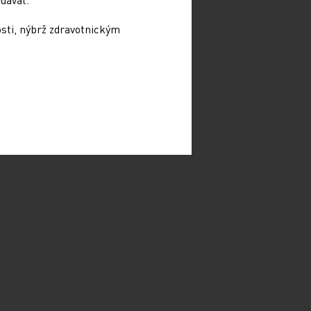
osti, nýbrž zdravotnickým