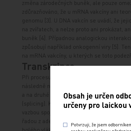
změna zárodečných buněk, ale pouze ome
zdůrazňováno, že u mRNA vakcíny ani teore
genomu [3]. U DNA vakcín se uvádí, že jej
na zvířatech, a nelze proto ani prokázat, an
buněk [4]. Případnou analogickou interak
způsobují například onkogenní viry [5]. Te
na mRNA vakcíny, u kterých se toto podez
Transkripce
Při procesu transkripce vzniká nejprve ho
následně na jedné straně přidána tzv. guan
a na druhé straně je přidán tzv. poly(A) ko
Obsah je určen odb
(splicing). Konec 5᾽ je tvořen především
7 
určeny pro laickou 
vazbou spojen s molekulou ribózy jednoho
řadou z adeninových nukleotidů a je poly
Potvrzuji, že jsem odborníkem
holého vlákna hnRNA. Poly(A) konec chrán
osobou oprávněnou předepisov