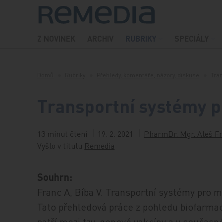
Přeskočit na obsah
Z NOVINEK
ARCHIV
RUBRIKY
SPECIÁLY
Domů
Rubriky
Přehledy, komentáře, názory, diskuse
Tra
Transportní systémy 
13 minut čtení
19. 2. 2021
PharmDr. Mgr. Aleš Fr
Vyšlo v titulu
Remedia
Souhrn:
Franc A, Bíba V. Transportní systémy pro 
Tato přehledová práce z pohledu biofarma
patří mezi tzv. genové vakcíny a v součas