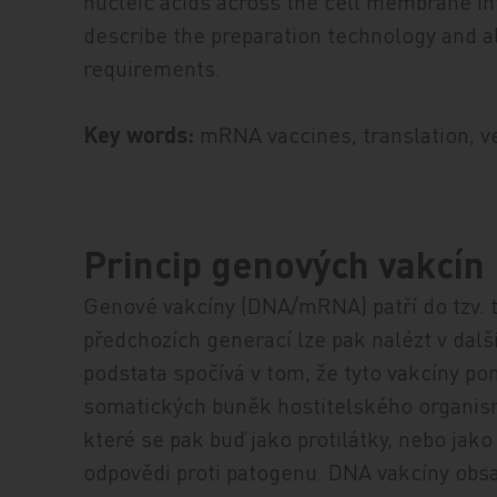
nucleic acids across the cell membrane into
describe the preparation technology and a
requirements.
Key words:
mRNA vaccines, translation, ve
Princip genových vakcín
Genové vakcíny (DNA/mRNA) patří do tzv. t
předchozích generací lze pak nalézt v dalš
podstata spočívá v tom, že tyto vakcíny p
somatických buněk hostitelského organismu
které se pak buď jako protilátky, nebo jak
odpovědi proti patogenu. DNA vakcíny obsah