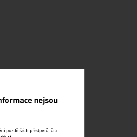
Informace nejsou
í pozdějších předpisů, čili
dávat.