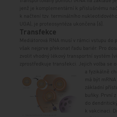
transportovány pomocí tRNA na základě jej
jenž je komplementární k příslušnému n
k načtení tzv. terminálního nukleotidovéh
UGA), je proteosyntéza ukončena [6].
Transfekce
Mediátorová RNA musí v rámci vstupu do p
však nejprve překonat řadu bariér. Pro do
zvolit vhodný lékový transportní systém (v
zprostředkuje transfekci. Jejich volba se o
a fyzikálně c
má být mRNA z
základní přís
buňky. První 
do dendritic
k vakcinaci. 