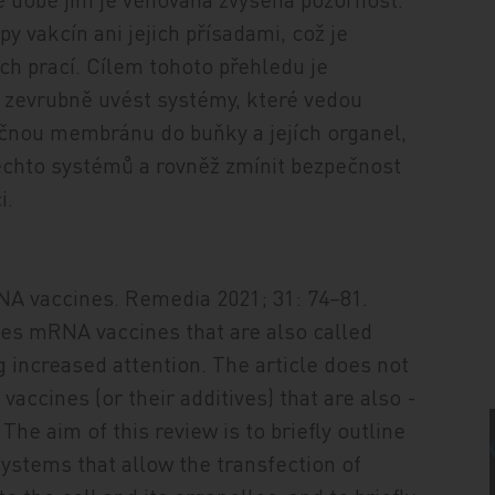
y vakcín ani jejich přísadami, což je
ch prací. Cílem tohoto přehledu je
a zevrubně uvést systémy, které vedou
ěčnou membránu do buňky a jejích organel,
těchto systémů a rovněž zmínit bezpečnost
i.
NA vaccines. Remedia 2021; 31: 74–81.
bes mRNA vaccines that are also called
 increased attention. The article does not
vaccines (or their additives) that are also ­
The aim of this review is to briefly outline
ystems that allow the transfection of