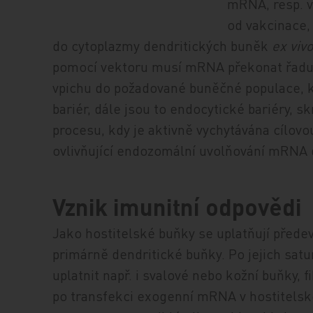
mRNA, resp. v
od vakcinace,
do cytoplazmy dendritických buněk
ex viv
pomocí vektoru musí mRNA překonat řadu ba
vpichu do požadované buněčné populace, k
bariér, dále jsou to endocytické bariéry, 
procesu, kdy je aktivně vychytávána cílovo
ovlivňující endozomální uvolňování mRNA d
Vznik imunitní odpovědi
Jako hostitelské buňky se uplatňují předev
primárně dendritické buňky. Po jejich sat
uplatnit např. i svalové nebo kožní buňky, fi
po transfekci exogenní mRNA v hostitelsk