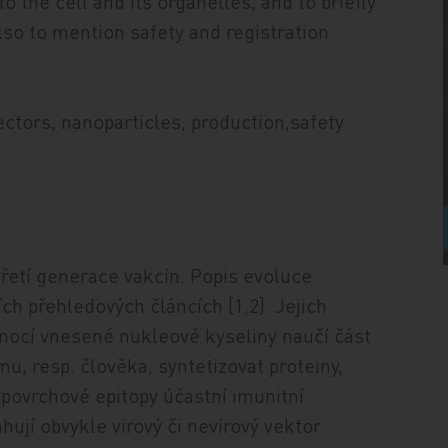
 the cell and its organelles, and to briefly
lso to mention safety and registration
ctors, nanoparticles, production,safety
řetí generace vakcín. Popis evoluce
ích přehledových článcích [1,2].
Jejich
omocí vnesené nukleové kyseliny naučí část
, resp. člověka, syntetizovat proteiny,
o povrchové epitopy účastní imunitní
ují obvykle virový či nevirový vektor