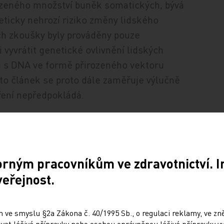
zeného množství buněk somatických, bývá
ticky nehrozí riziko změny lidského
ich zkoušky byly prováděny pouze
i vyvrátit genetické ovlivnění lidských
ci s DNA ve formě přirozeného vektoru
nto článek se proto dále zaměřuje výlučně
ření nepředpokládá.
lé vlákno RNA (hnRNA), ke kterému je
osinová čepička, tvořící konec 5᾽,
nec a celé vlákno prochází tzv. sestřihem
orným pracovníkům ve zdravotnictví. 
methylguanosinem
, který je fosfátovou
veřejnost.
 konce hnRNA. Poly(A) konec je tvořen
(A) polymerázou připojen k druhému konci
 ve smyslu §2a Zákona č. 40/1995 Sb., o regulaci reklamy, ve zněn
í mRNA během jejího transportu z jádra
at léčivé přípravky nebo osobou oprávněnou léčivé přípravky vy