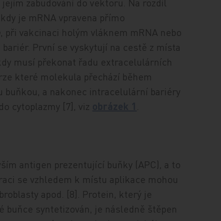
 jejím zabudování do vektoru. Na rozdíl
 kdy je mRNA vpravena přímo
o
, při vakcinaci holým vláknem mRNA nebo
riér. První se vyskytují na cestě z místa
dy musí překonat řadu extracelulárních
skrze které molekula přechází během
u buňkou, a nakonec intracelulární bariéry
o cytoplazmy [7], viz
obrázek 1
.
ším antigen prezentující buňky (APC), a to
uraci se vzhledem k místu aplikace mohou
broblasty apod. [8]. Protein, který je
é buňce syntetizován, je následně štěpen