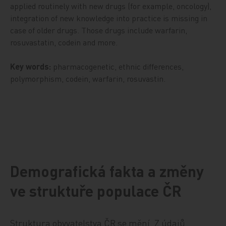
applied routinely with new drugs (for example, oncology),
integration of new knowledge into practice is missing in
case of older drugs. Those drugs include warfarin,
rosuvastatin, codein and more.
Key words:
pharmacogenetic, ethnic differences,
polymorphism, codein, warfarin, rosuvastin.
Demografická fakta a změny
ve struktuře populace ČR
Struktura obyvatelstva ČR se mění. Z údajů