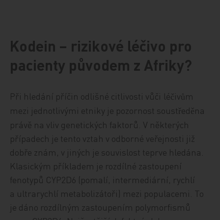
Kodein – rizikové léčivo pro
pacienty původem z Afriky?
Při hledání příčin odlišné citlivosti vůči
lé
iv
m
č
ů
mezi jednotlivými etniky je pozornost soust
ed
na
ř
ě
právě na vliv genetických faktorů. V některých
případech je tento vztah v odborné veřejnosti již
dobře znám, v jin
ých je souvislost teprve hledán
a.
Klasickým příkladem je rozdílné zastoupení
fenotypů CYP2D6 (pomalí, intermediární, rychlí
a ultrarychlí metabolizátoři) mezi populacemi. To
je dáno rozdílným zastoupením polymorfismů