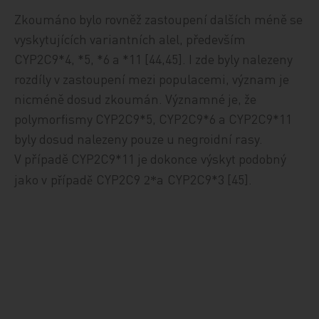
Zkoumáno bylo rovněž zastoupení dalších méně se
vyskytujících variantních alel, především
CYP2C9*4, *5, *6 a *11 [44,45]. I zde byly nalezeny
rozdíly v zastoupení mezi populacemi, význam je
nicméně dosud zkoumán. Významné je, že
polymorfismy CYP2C9*5, CYP2C9*6 a CYP2C9*11
byly dosud nalezeny pouze u negroidní rasy.
V případě CYP2C9*11 je dokonce
výskyt podobný
jako v
p
ípad
CYP2C9
a
CYP2C9*3 [45].
ř
ě
*2