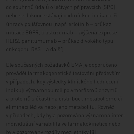
do souhrnů údajů o léčivých přípravcích (SPC),
nebo se dokonce stávají podmínkou indikace
i
č
úhrady pojišťovnou (např. erlotinib – průkaz
mutace EGFR, trastuzumab – zvýšená exprese
HER2, panitumumab – průkaz divokého typu
onkogenu RAS – a další).
Dle současných požadavků EMA je doporučeno
provádět farmakogenetické testování především
v
případech, kdy výsledky klinického hodnocení
indikují významnou roli polymorfismů enzymů
a proteinů s účastí na distribuci, metabolismu či
eliminaci léčiva nebo jeho metabolitu. Rovněž
v případech, kdy byla pozorována významná in­ter­
in­di­vi­duál­ní variabilita ve farmakokinetice nebo
byly pozorovány rozdíly mezi etniky [8].