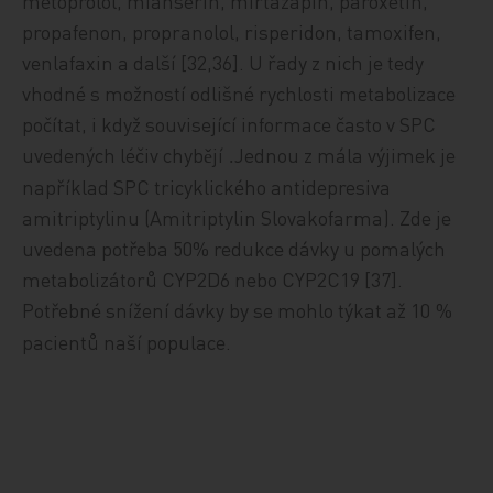
metoprolol, mianserin, mirtazapin, paroxetin,
propafenon, propranolol, risperidon, tamoxifen,
venlafaxin a další [32,36]. U řady z nich je tedy
vhodné s možností odlišné rychlosti metabolizace
počítat, i když související informace často v SPC
uvedených léčiv chyb
jí
Jednou z mála v
ý
jimek je
ě
.
například SPC tricyklického antidepresiva
amitriptylinu (Amitriptylin Slovakofarma). Zde je
uvedena potřeba 50% redukce dávky u pomalých
metabolizátorů CYP2D6 nebo CYP2C19 [37].
Potřebné snížení dávky by se mohlo týkat až 10
%
pacientů naší populace.