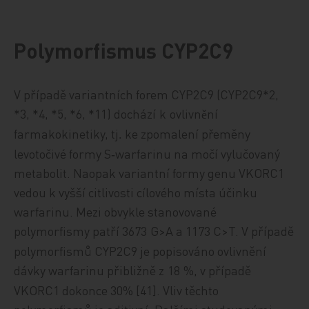
Polymorfismus CYP2C9
V případě variantních forem CYP2C9 (CYP2C9*2,
*3, *4, *5, *6, *11) dochází
k
ovlivn
ní
ě
farmakokinetiky, tj
ke zpomalení přeměny
.
levotočivé formy S‑warfarinu na močí vylučovaný
metabolit. Naopak variantní formy genu VKORC1
vedou k vyšší citlivosti cílového místa účinku
warfarinu. Mezi obvykle stanovované
polymorfismy patří 3673
G>A a 1173 C>T. V případě
polymorfismů CYP2C9 je popisováno ovlivnění
dávky warfarinu přibližně z
18
%, v případě
VKORC1 dokonce 30% [41]. Vliv těchto