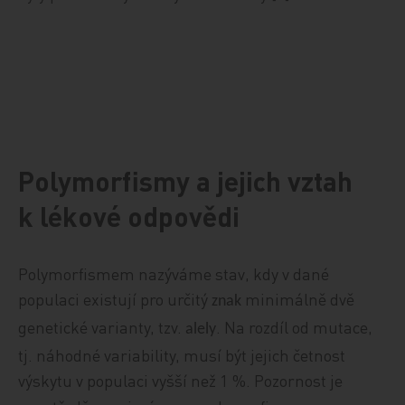
Polymorfismy a jejich vztah
k lékové odpovědi
Polymorfismem nazýváme stav, kdy v dané
populaci existují pro určitý
minimálně dvě
znak
genetické varianty, tzv.
. Na rozdíl od mutace,
alely
tj. náhodné variability, musí být jejich četnost
výskytu v populaci vyšší než 1
%. Pozornost je