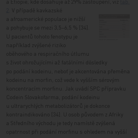
a Etiopie, kde dosahuje až 29% zastoupení, viz
tab.
2
. V případě
kavkazské
a afroamerické populace je nižší
a pohybuje se mezi 3,5–6,5
% [34].
U pacientů tohoto fenotypu je
například zvýšené riziko
oběhového a respiračního útlumu
s život ohrožujícími a
ž
fatálními d
sledky
ů
po podání kodeinu, neboť je akcentována přeměna
kodeinu na morfin, což vede k vyšším s
érovým
koncentracím
morfinu. Jak uvádí SPC přípravku
Codein Slovakofarma, podání kodeinu
u ultrarychlých metabolizátorů je dokonce
kontraindikováno [34]. U osob původem z Afriky
a Středního východu je tedy namístě zvýšená
opatrnost při podání morfinu
s
ohledem na
vyšší