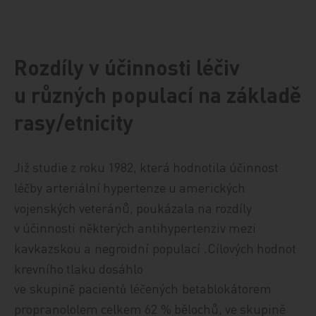
Rozdíly v účinnosti léčiv
u různých populací na základě
rasy/etnicity
Již studie z roku 1982, která hodnotila
ú
innost
č
lé
by
arteriální hypertenze u amerických
č
vojenských veteránů, poukázala na rozdíly
v účinnosti
n
kterých antihypertenziv mezi
ě
kavkazskou a
negroidní
populací
Cílových hodnot
.
krevního tlaku dosáhlo
ve
skupin
pacient
lé
ených
betablokátorem
ě
ů
č
propranololem celkem 62
% bělochů, ve skupině