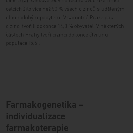
celcích žilo více než 50
% všech cizinců
s
ud
leným
ě
dlouhodobým
pobytem.
V samotné Praze pak
cizinci tvořili dokonce 14,3
% obyvatel. V některých
částech Prahy tvoří cizinci dokonce čtvrtinu
populace [5,6].
Farmakogenetika –
individualizace
farmakoterapie