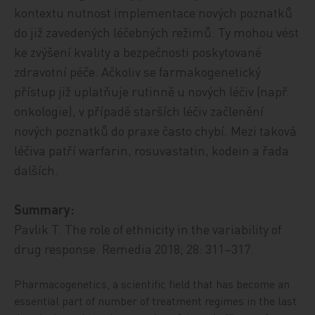
kontextu nutnost implementace nových poznatků
do již zavedených léčebných režimů. Ty mohou vést
ke zvýšení kvality a bezpečnosti poskytované
zdravotní péče. Ačkoliv se farmakogenetický
přístup již uplatňuje rutinně u nových léčiv (např.
onkologie), v případě starších léčiv začlenění
nových poznatků do praxe často chybí. Mezi taková
léčiva patří warfarin, rosuvastatin, kodein a řada
dalších.
Summary:
Pavlik T. The role of ethnicity in the variability of
drug response. Remedia 2018; 28: 311–317.
Pharmacogenetics, a scientific field that has become an
essential part of number of treatment regimes in the last