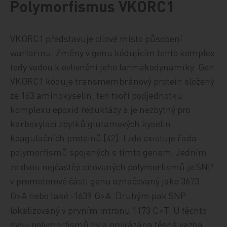
Polymorfismus VKORC1
VKORC1 představuje cílové místo působení
warfarinu. Změny v genu kódujícím tento komplex
tedy vedou k ovlivnění jeho farmakodynamiky. Gen
VKORC1 kóduje transmembránový protein složený
ze 163 aminokyselin, ten tvoří podjednotku
komplexu epoxid reduktázy a je nezbytný pro
karboxylaci zbytků glutamových kyselin
koagulačních proteinů [42]. I zde existuje řada
polymorfismů spojen
ých s
tímto genem. J
edním
ze dvou nejčastěji citovaných polymorfismů je SNP
v promotorové části genu označovaný jako 3673
G>A nebo také ‑1639
G>A. Druhým pak SNP
lokalizovaný v prvním intronu 1173 C>T. U těchto
dvou polymorfismů byla prokázána těsná vazba,