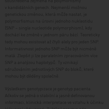
soustředěna zejména na polymorfismy
v kandidátních genech. Nejmenší možnou
genetickou změnou, která může nastat, je
polymorfismus na úrovni jednoho nukleotidu
(SNP – single nucleotide polymorphism), kdy
dochází ke změně v
jednom páru bá
zí. Teoreticky
tedy mohou existovat až
ty
i
alely pro jeden SNP.
č
ř
Informativnost jednoho SNP může být nicméně
malá. Zlepšit ji lze paralelním zpracováním více
SNP a analýzou haplotypů. Ty vznikají
sdružováním jednotlivých SNP do bloků, které
mohou být děděny společně.
Výsledkem genotypizace je genotyp pacienta.
Ačkoliv se jedná o stabilní a jasně definovanou
informaci, klinická interpretace ve vztahu k účinku
léčiv není vždy jasná. Zjištěný genotyp nás