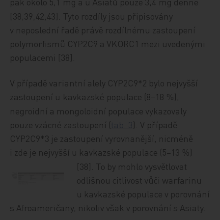
pak okolo 5,1
mg a u Asiatů pouze 3,4
mg denně
[38,39,42,43]. Tyto rozdíly jsou připisovány
v neposlední řadě právě rozdílnému zastoupení
polymorfismů CYP2C9 a VKORC1 mezi uvedenými
populacemi [38].
V případě variantní alely CYP2C9*2 bylo nejvyšší
zastoupení u
kavkazské
populac
e (8−18
%),
negroidní a mongoloidní populace vykazovaly
pouze vzácné zastoupení (
tab. 3
)
. V případě
CYP2C9*3 je zastoupení vyrovnanější, nicméně
i zde je nejvyšší u kavkazské populace (5−13
%)
[38]. To b
y mohlo vysvětlovat
odlišnou citlivost vůči warfarinu
u kavkazské populace v porovnání
s Afroameričany, nikoliv však v porovnání s Asiaty.