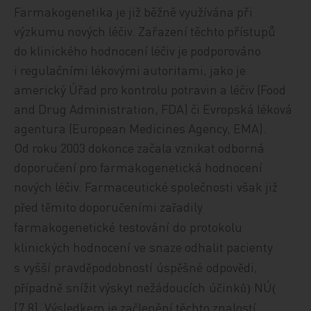
Farmakogenetika je již běžně využívána při
výzkumu nových léčiv. Zařazení těchto přístupů
do klinického hodnocení léčiv je podporováno
i regulačními lékovými autoritami, jako je
americký Úřad pro kontrolu potravin a léčiv (Food
and Drug Administration, FDA) či Evropská léková
agentura (European Medicines Agency, EMA).
Od roku 2003 dokonce začala vznikat odborná
doporučení pro farmakogenetická hodnocení
nových léčiv. Farmaceutické společnosti
však již
p
ed t
mito doporu
eními za
adily
ř
ě
č
ř
farmakogenetické
testování
do
protokolu
klinických hodnocení
ve
snaze odhalit pacienty
s
vyšší
pravd
podobností
úsp
šné
odpov
di
,
ě
ě
ě
p
ípadn
snížit výskyt nežádoucích
ú
ink
NÚ
ř
ě
č
ů
(
)
[7,8]. Výsledkem je začlenění těchto znalost
í