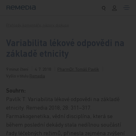
Přeskočit na obsah
Přehledy, komentáře, názory, diskuse
Variabilita lékové odpovědi na
základě etnicity
9 minut čtení
4. 7. 2018
PharmDr. Tomáš Pavlík
Vyšlo v titulu
Remedia
Souhrn:
Pavlík T. Variabilita lékové odpovědi na základě
etnicity. Remedia 2018; 28: 311–317.
Farmakogenetika, vědní disciplína, která se
během poslední dekády stala nedílnou součástí
řady léčebných režimů, přinesla zejména zvýšení