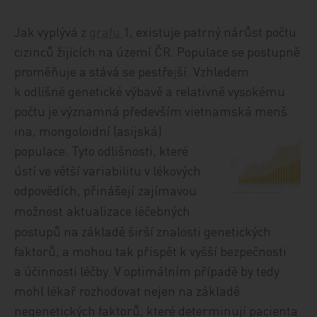
Jak vyplývá z
grafu
1
, existuje patrný nárůst počtu
cizinců žijících na území ČR. Populace se postupně
proměňuje a stává se pestře
j
ší. Vzhledem
k odlišné genetické výbavě a relativně vysokému
počtu je významná především vietnamská menš
ina, mongoloidní (asijská)
populace. Tyto odlišnosti, které
úst
í
ve větší variabilitu v lékových
odpovědích, přinášej
í
zajímavou
možnost
aktualizace léčebných
postupů na základě širší znalosti genetických
faktorů, a mohou tak přispět k vyšší bezpečnosti
a účinnosti léčby. V optimálním případě by tedy
mohl lékař rozhodovat nejen na základě
negenetických faktorů, které determinují pacienta