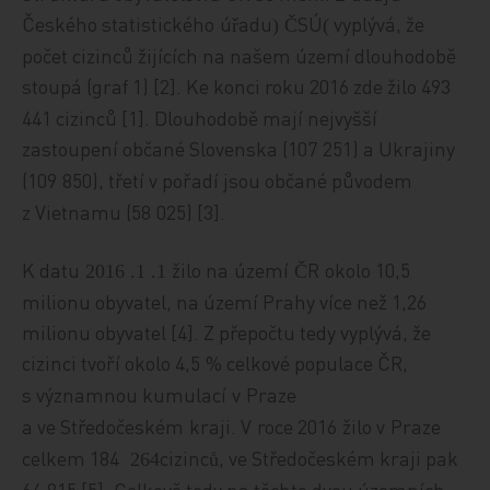
Česk
ého
statistick
ého
ú
ad
u
SÚ
vyplývá, že
ř
(
Č
)
počet cizinců žijících na našem území dlouhodobě
stoupá (
graf 1
) [2]. Ke konci roku 2016 zde žilo 493
441 cizinců [1]. Dlouhodobě mají nejvyšší
zastoupení občané Slovenska (107
251) a Ukrajiny
(109
850), třetí v pořadí jsou občané původem
z Vietnamu (58
025) [3].
K datu
žilo na
území
R
okolo 10,5
1. 1. 2016
Č
milionu obyvatel, na území Prahy více než 1,26
milionu obyvatel [4]. Z přepočtu tedy vyplývá, že
cizinci tvoří okolo 4,5
% celkové populace ČR,
s významnou kumulací
v
Praze
a
ve Středočesk
ém
kraji. V
roce 2016
žilo v
Praze
celkem 184
cizinc
, ve Středočeském kraji pak
264
ů
64
815 [5]. Celkově tedy na těchto dvou územních