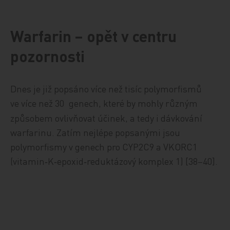
Warfarin – opět v centru
pozornosti
Dnes je již popsáno více než tisíc polymorfismů
ve více než 30
genech, které by mohly různým
způsobem ovlivňovat účinek, a tedy i dávkování
warfarinu. Zatím nejlépe popsanými jsou
polymorfismy v genech pro CYP2C9 a VKORC1
(vitamin‑K‑epoxid‑reduktázový komplex 1) [38–40].