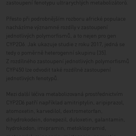
zastoupení
fenotypu ultrarychlých metabolizátor
.
ů
Přesto při podrobnějším rozboru africké populace
nacházíme významné rozdíly v zastoupení
jednotlivých polymorfismů, a to nejen pro gen
CYP2D6. Jak ukazuje studie z roku 2017, jedná se
tedy o poměrně heterogenní skupinu [35].
Z rozdílného zastoupení jednotlivých polymorfismů
CYP450 lze odvodit také rozdílné zastoupení
jednotlivých fenotypů.
Mezi další léčiva metabolizovaná prostřednictvím
CYP2D6
patří například amitriptylin, aripiprazol,
atomoxetin, karvedilol, dextrometorfan,
dihydrokodein, donepezil, duloxetin, galantamin,
hydrokodon, imipramin, metoklopramid,