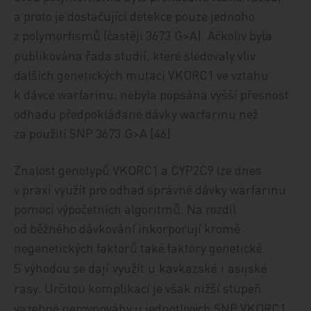
a proto je dostačující detekce pouze jednoho
z polymorfismů (častěji 3673
G>A). Ačkoliv byla
publikována řada studií, které sledovaly vliv
dalších genetických mutací VKORC1 ve vztahu
k dávce warfarinu, nebyla popsána vyšší přesnost
odhadu předpokládané dávky warfarinu než
za použití SNP 3673
G>A [46].
Znalost genotypů VKORC1 a CYP2C9 lze dnes
v praxi využít pro odhad správné dávky warfarinu
pomocí výpočetních algoritmů. Na rozdíl
od běžného dávkování inkorporují kromě
negenetických faktorů také faktory genetické.
S
výhodou se dají
využít
u
kavkazské
i
asijské
rasy
Určitou komplikací je však nižší stupeň
.
vazebné nerovnováhy u jednotlivých SNP VKORC1