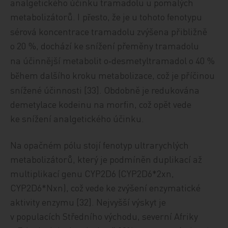
analgetického účinku tramadolu u pomalých
metabolizátorů. I
p
esto
, že je u tohoto fenotypu
ř
sérová koncentrace tramadolu zvýšena přibližně
o 20
%, dochází ke snížení přeměny tramadolu
na účinnější metabolit o‑desmetyltramadol o 40
%
b
hem dalšího kroku metabolizace
, což je příčinou
ě
snížené účinnosti [33]. Obdobně je redukována
demetylace kodeinu na morfin, což opět vede
ke snížení analgetického účinku.
Na opačném pólu stojí fenotyp ultrarychlých
metabolizátorů, který je podmíněn duplikací až
multiplikací genu CYP2D6 (CYP2D6*2xn,
CYP2D6*Nxn), což vede ke zvýšení enzymatické
aktivity enzymu [32]. Nejvyšší výskyt je
v populacích Středního východu, severní Afriky