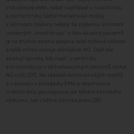
o skupinový efekt, neboť například u ruxolitinibu
a osimertinibu žádné mezietnické rozdíly
v
ú
innosti
hlášeny nebyly. Se zvýšenou účinností
č
uvedených „small drugs“ u této skupiny pacientů
je na druhou stranu spojena také zvýšená citlivost
s vy
šší
mírou rozvoje
v
ážn
jších
NÚ. Opět ale
ě
existují výjimky, kdy např. u ceritinibu
a krizotinibu je u východoasijských pacientů výskyt
NÚ nižší [29]. Na základě těchto etnických rozdílů
a v souladu s požadavky EMA je doporučena
u těchto léčiv genotypizace jak během klinického
výzkumu, tak v běžné klinické praxi [30].