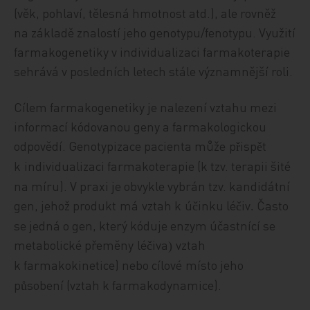
(věk, pohlaví, tělesná hmotnost atd.), ale rovněž
na základě znalostí jeho genotypu/fenotypu. Využití
farmakogenetiky v individualizaci farmakoterapie
sehrává v posledních letech stále významnější roli.
Cílem farmakogenetiky je nalezení vztahu mezi
informací kódovanou geny a farmakologickou
odpovědí. Genotypizace pacienta může
p
isp
t
ř
ě
k
individualizaci farmakoterapie (k tzv. terapii šit
é
na míru). V praxi je obvykle vybrán tzv. kandidátní
gen, jehož produkt
má
vztah k
ú
inku lé
iv
Často
č
č
.
se jedná o gen, který kóduje enzym účastnící se
metabolické přeměny
lé
iva
vztah
č
(
k farmakokinetice) nebo cílov
é
místo jeho
p
sobení
(vztah k farmakodynamice).
ů