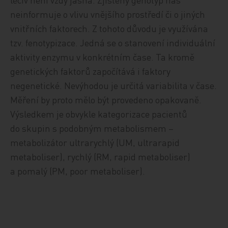
neinformuje o vlivu vnějšího prostředí či o jiných
vnitřních faktorech. Z tohoto důvodu je využívána
tzv. fenotypizace. Jedná se o stanovení individuální
aktivity enzymu v konkrétním čase. Ta kromě
genetických faktorů započítává i faktory
negenetické. Nevýhodou je určitá variabilita v čase.
Měření by proto mělo být provedeno opakovaně.
Výsledkem je obvykle kategorizace pacientů
do skupin s podobným metabolismem –
metabolizátor ultrarychlý (UM, ultrarapid
metaboliser), rychlý (RM, rapid metaboliser)
a pomalý (PM, poor metaboliser).