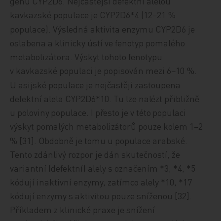
genu CYP2D6. Nejčastější defektní alelou
kavkazské populace je CYP2D6*4 (12−21
%
populace). Výsledná aktivita enzymu CYP2D6 je
oslabena a klinicky ústí ve fenotyp pomalého
metabolizátora. Výskyt tohoto fenotypu
v kavkazské populaci je popisován mezi 6−10
%.
U asijské populace je nejčastěji zastoupena
defektní alela CYP2D6*10.
Tu lze nalézt přibližně
u poloviny populace. I přesto je v této populaci
výskyt pomalých metabolizátorů pouze kolem 1−2
%
[31]. Obdobně je tomu u populace arabské.
Tento zdánlivý rozpor je dán skutečností, že
variantní (defektní) alely s označením *3, *4, *5
kódují inaktivní enzymy, zatímco alely *10, *17
kódují enzymy s aktivitou pouze sníženou [32].
Příkladem z klinické praxe je snížení