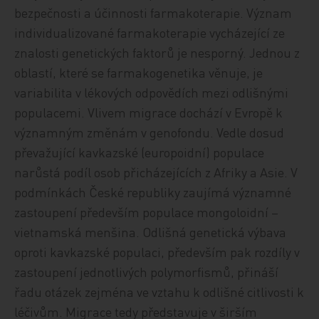
bezpečnosti a účinnosti farmakoterapie. Význam
individualizované farmakoterapie vycházející ze
znalosti genetických faktorů je nesporný. Jednou z
oblastí, které se farmakogenetika věnuje, je
variabilita v lékových odpovědích mezi odlišnými
populacemi. Vlivem migrace dochází v Evropě k
významným změnám v genofondu. Vedle dosud
převažující kavkazské (europoidní) populace
narůstá podíl osob přicházejících z Afriky a Asie. V
podmínkách České republiky zaujímá významné
zastoupení především populace mongoloidní –
vietnamská menšina. Odlišná genetická výbava
oproti kavkazské populaci, především pak rozdíly v
zastoupení jednotlivých polymorfismů, přináší
řadu otázek zejména ve vztahu k odlišné citlivosti k
léčivům. Migrace tedy představuje v širším