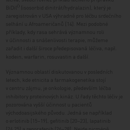
BiDil
(isosorbid dinitrát/hydralazin), který je
Ò
zaregistrován v USA výhradně pro léčbu srdečního
selhání u Afroameričanů [14]. Mezi podobné
příklady, kdy rasa sehrává významnou roli
v účinnosti a snášenlivosti terapie, můžeme
zařadit i další široce předepisovaná
lé
iva, nap
č
ř
.
kodein, warfarin
, rosuvastin a dalš
í
.
Významnou oblastí diskutovanou v posledních
letech, kde etnicita a farmakogenetika stojí
v centru zájmu, je onkologie, p
edevším
lé
ba
ř
č
inhibitory proteinových kináz. U řady těchto léčiv je
pozorována vyšší účinnost u pacientů
východoasijského původu. Jedná se například
o erlotinib [15–19], gefitinib [20–23], lapatinib
[24,25] a regorafenib [26–28]. Nejde nicméně