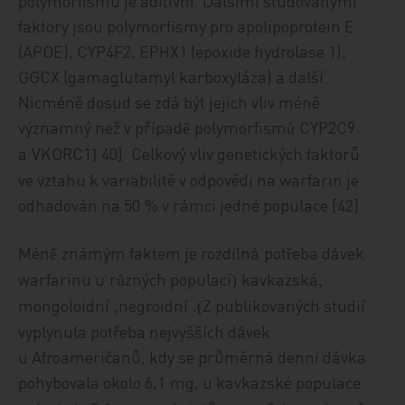
polymorfismů je aditivní. Dalšími studovanými
faktory jsou polymorfismy pro apolipoprotein E
(APOE), CYP4F2, EPHX1 (epoxide hydrolase 1),
GGCX (gamaglutamyl karboxyláza) a další.
Nicméně dosud se zdá být jejich vliv méně
významný než v případ
polymorfism
CYP2C9
ě
ů
a
VKORC1
40]. Celkový vliv genetických faktorů
[
ve vztahu k variabilitě v odpovědi na warfarin je
odhadován na 50
% v rámci jedné populace [42].
M
én
známým faktem je rozdílná
pot
eba dávek
ě
ř
warfarinu u
r
zných populací
kavkazská
ů
(
,
mongoloidní
negroidní
Z publikovaných studií
,
).
vyplynula potřeba nejvyšších dávek
u Afroameričanů, kdy se průměrná denní dávka
pohybovala okolo 6,1
mg, u kavkazské populace