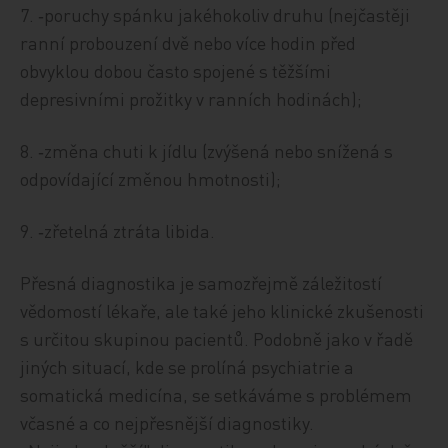
7. ‑poruchy spánku jakéhokoliv druhu (nejčastěji
ranní probouzení dvě nebo více hodin před
obvyklou dobou často spojené s těžšími
depresivními prožitky v ranních hodinách);
8. ‑změna chuti k jídlu (zvýšená nebo snížená s
odpovídající změnou hmotnosti);
9. ‑zřetelná ztráta libida.
Přesná diagnostika je samozřejmě záležitostí
vědomostí lékaře, ale také jeho klinické zkušenosti
s určitou skupinou pacientů. Podobně jako v řadě
jiných situací, kde se prolíná psychiatrie a
somatická medicína, se setkáváme s problémem
včasné a co nejpřesnější diagnostiky.