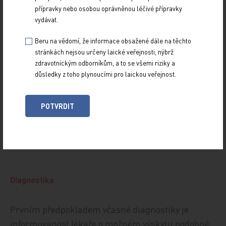
přípravky nebo osobou oprávněnou léčivé přípravky
úzkostných poruch by mohlo být projevem
vydávat.
dysfunkce katecholaminergního systému
postihující organismus v různých úrovních. Tato
Beru na vědomí, že informace obsažené dále na těchto
stránkách nejsou určeny laické veřejnosti, nýbrž
dysfunkce je spojována s vyšší sympatickou
zdravotnickým odborníkům, a to se všemi riziky a
aktivitou vyplývající z polymorfismu
2C-
a
důsledky z toho plynoucími pro laickou veřejnost.
adrenoreceptoru [12]. A v neposlední řadě je stále
živým tématem vliv projevů specifického chování –
POTVRDIT
hostility – na kardiovaskulární riziko, zejména ve
spojení s metabolickým syndromem [13].
Diagnostika
Prvním předpokladem včasné diagnostiky je
informovanost lékaře o možném výskytu podobné