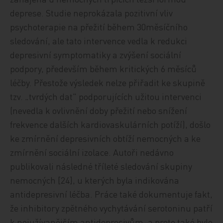
deprese. Studie neprokázala pozitivní vliv
psychoterapie na přežití během 30měsíčního
sledování, ale tato intervence vedla k redukci
depresivní symptomatiky a zvýšení sociální
podpory, především během kritických 6 měsíců
léčby. Přestože výsledek nelze přiřadit ke skupině
tzv. „tvrdých dat" podporujících užitou intervenci
(nevedla k ovlivnění doby přežití nebo snížení
frekvence dalších kardiovaskulárních potíží), došlo
ke zmírnění depresivních obtíží nemocných a ke
zmírnění sociální izolace. Autoři nedávno
publikovali následné tříleté sledování skupiny
nemocných [24], u kterých byla indikována
antidepresivní léčba. Práce také dokumentuje fakt,
že inhibitory zpětného vychytávání serotoninu patří
k nejužívanějším antidepresivům, a proto také bylo