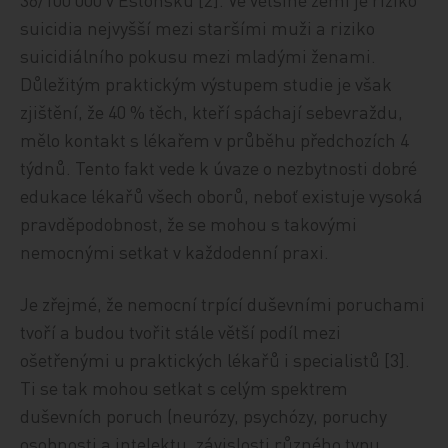
suicidia nejvyšší mezi staršími muži a riziko
suicidiálního pokusu mezi mladými ženami.
Důležitým praktickým výstupem studie je však
zjištění, že 40 % těch, kteří spáchají sebevraždu,
mělo kontakt s lékařem v průběhu předchozích 4
týdnů. Tento fakt vede k úvaze o nezbytnosti dobré
edukace lékařů všech oborů, neboť existuje vysoká
pravděpodobnost, že se mohou s takovými
nemocnými setkat v každodenní praxi.
Je zřejmé, že nemocní trpící duševními poruchami
tvoří a budou tvořit stále větší podíl mezi
ošetřenými u praktických lékařů i specialistů [3].
Ti se tak mohou setkat s celým spektrem
duševních poruch (neurózy, psychózy, poruchy
osobnosti a intelektu, závislosti různého typu,