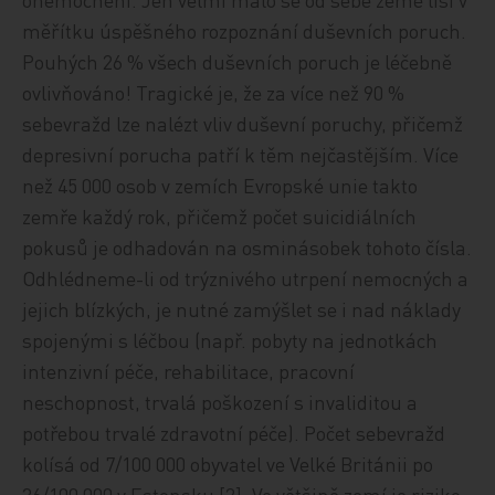
měřítku úspěšného rozpoznání duševních poruch.
Pouhých 26 % všech duševních poruch je léčebně
ovlivňováno! Tragické je, že za více než 90 %
sebevražd lze nalézt vliv duševní poruchy, přičemž
depresivní porucha patří k těm nejčastějším. Více
než 45 000 osob v zemích Evropské unie takto
zemře každý rok, přičemž počet suicidiálních
pokusů je odhadován na osminásobek tohoto čísla.
Odhlédneme-li od trýznivého utrpení nemocných a
jejich blízkých, je nutné zamýšlet se i nad náklady
spojenými s léčbou (např. pobyty na jednotkách
intenzivní péče, rehabilitace, pracovní
neschopnost, trvalá poškození s invaliditou a
potřebou trvalé zdravotní péče). Počet sebevražd
kolísá od 7/100 000 obyvatel ve Velké Británii po
36/100 000 v Estonsku [2]. Ve většině zemí je riziko