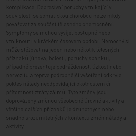
komplikace. Depresivní poruchy vznikající v
souvislosti se somatickou chorobou nelze nikdy
považovat za součást tělesného onemocnění.
Symptomy se mohou vyvíjet postupně nebo
vzniknout i v krátkém časovém období. Nemocný si
může stěžovat na jeden nebo několik tělesných
příznaků (únava, bolesti, poruchy spánku),
případně prezentuje podrážděnost, úzkost nebo
nervozitu a teprve podrobnější vyšetření odkryje
pokles nálady neodpovídající okolnostem či
přítomnost ztráty zájmů. Tyto změny jsou
doprovázeny změnou všeobecné úrovně aktivity a
většina dalších příznaků je druhotných nebo
snadno srozumitelných v kontextu změn nálady a
aktivity.