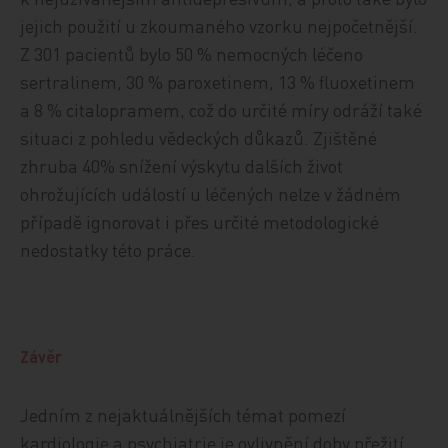
jejich použití u zkoumaného vzorku nejpočetnější.
Z 301 pacientů bylo 50 % nemocných léčeno
sertralinem, 30 % paroxetinem, 13 % fluoxetinem
a 8 % citalopramem, což do určité míry odráží také
situaci z pohledu vědeckých důkazů. Zjištěné
zhruba 40% snížení výskytu dalších život
ohrožujících událostí u léčených nelze v žádném
případě ignorovat i přes určité metodologické
nedostatky této práce.
Závěr
Jedním z nejaktuálnějších témat pomezí
kardiologie a psychiatrie je ovlivnění doby přežití