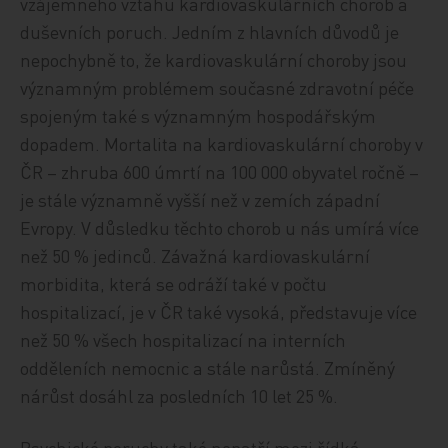
vzájemného vztahu kardiovaskulárních chorob a
duševních poruch. Jedním z hlavních důvodů je
nepochybně to, že kardiovaskulární choroby jsou
významným problémem současné zdravotní péče
spojeným také s významným hospodářským
dopadem. Mortalita na kardiovaskulární choroby v
ČR – zhruba 600 úmrtí na 100 000 obyvatel ročně –
je stále významně vyšší než v zemích západní
Evropy. V důsledku těchto chorob u nás umírá více
než 50 % jedinců. Závažná kardiovaskulární
morbidita, která se odráží také v počtu
hospitalizací, je v ČR také vysoká, představuje více
než 50 % všech hospitalizací na interních
odděleních nemocnic a stále narůstá. Zmíněný
nárůst dosáhl za posledních 10 let 25 %.
Psychické poruchy také nepatří mezi řídká