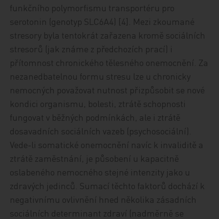
funkčního polymorfismu transportéru pro
serotonin (genotyp SLC6A4) [4]. Mezi zkoumané
stresory byla tentokrát zařazena kromě sociálních
stresorů (jak známe z předchozích prací) i
přítomnost chronického tělesného onemocnění. Za
nezanedbatelnou formu stresu lze u chronicky
nemocných považovat nutnost přizpůsobit se nové
kondici organismu, bolesti, ztrátě schopnosti
fungovat v běžných podmínkách, ale i ztrátě
dosavadních sociálních vazeb (psychosociální).
Vede-li somatické onemocnění navíc k invaliditě a
ztrátě zaměstnání, je působení u kapacitně
oslabeného nemocného stejné intenzity jako u
zdravých jedinců. Sumací těchto faktorů dochází k
negativnímu ovlivnění hned několika zásadních
sociálních determinant zdraví (nadměrně se