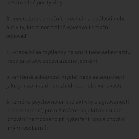
bezdůvodné pocity viny;
3. ‑nedostatek emočních reakcí na události nebo
aktivity, které normálně vyvolávají emoční
odpověď;
4. ‑vracející se myšlenky na smrt nebo sebevraždu
nebo jakékoliv sebevražedné jednání;
5. ‑snížená schopnost myslet nebo se soustředit,
jako je například nerozhodnost nebo váhavost;
6. ‑změna psychomotorické aktivity s agitovaností
nebo retardací, pro niž máme objektivní důkaz
(chování nemocného při vyšetření, popis chování
jinými osobami);