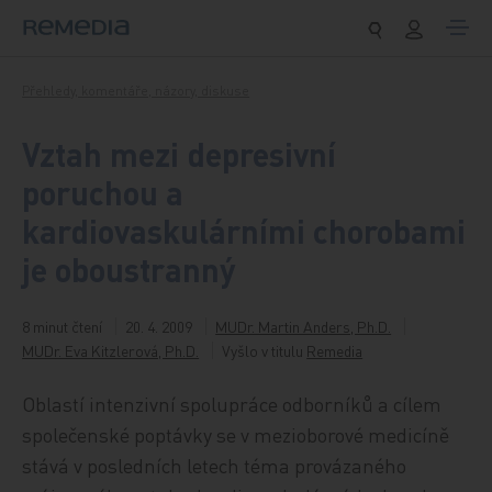
Přeskočit na obsah
Přehledy, komentáře, názory, diskuse
Vztah mezi depresivní
poruchou a
kardiovaskulárními chorobami
je oboustranný
8 minut čtení
20. 4. 2009
MUDr. Martin Anders, Ph.D.
MUDr. Eva Kitzlerová, Ph.D.
Vyšlo v titulu
Remedia
Oblastí intenzivní spolupráce odborníků a cílem
společenské poptávky se v mezioborové medicíně
stává v posledních letech téma provázaného