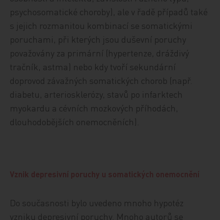
psychosomatické choroby), ale v řadě případů také
s jejich rozmanitou kombinací se somatickými
poruchami, při kterých jsou duševní poruchy
považovány za primární (hypertenze, dráždivý
tračník, astma) nebo kdy tvoří sekundární
doprovod závažných somatických chorob (např.
diabetu, arteriosklerózy, stavů po infarktech
myokardu a cévních mozkových příhodách,
dlouhodobějších onemocněních).
Vznik depresivní poruchy u somatických onemocnění
Do současnosti bylo uvedeno mnoho hypotéz
vzniku depresivní poruchy. Mnoho autorů se