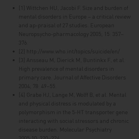
[1] Wittchen HU, Jacobi F. Size and burden of
mental disorders in Europe – a critical review
and ap-praisal of 27 studies. European
Neuropsycho-pharmacology 2005; 15: 357–
376.
[2] http://www.who.int/topics/suicide/en/
[3] Ansseau M, Dierick M, Buntinkx F, et al.
High prevalence of mental disorders in
primary care. Journal of Affective Disorders
2004; 78: 49–55.
[4] Grabe HJ, Lange M, Wolff B, et al. Mental
and physical distress is modulated by a
polymorphism in the 5-HT transporter gene
interacting with social stressors and chronic
disease burden. Molecular Psychiatry
2005;10: 220–224.