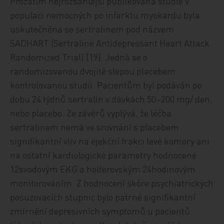
Prozatím nejrozsáhlejší publikovaná studie v
populaci nemocných po infarktu myokardu byla
uskutečněna se sertralinem pod názvem
SADHART (Sertraline Antidepressant Heart Attack
Randomized Trial) [19]. Jedná se o
randomizovanou dvojitě slepou placebem
kontrolovanou studii. Pacientům byl podáván po
dobu 24 týdnů sertralin v dávkách 50–200 mg/ den,
nebo placebo. Ze závěrů vyplývá, že léčba
sertralinem nemá ve srovnání s placebem
signifikantní vliv na ejekční frakci levé komory ani
na ostatní kardiologické parametry hodnocené
12svodovým EKG a holterovským 24hodinovým
monitorováním. Z hodnocení skóre psychiatrických
posuzovacích stupnic bylo patrné signifikantní
zmírnění depresivních symptomů u pacientů