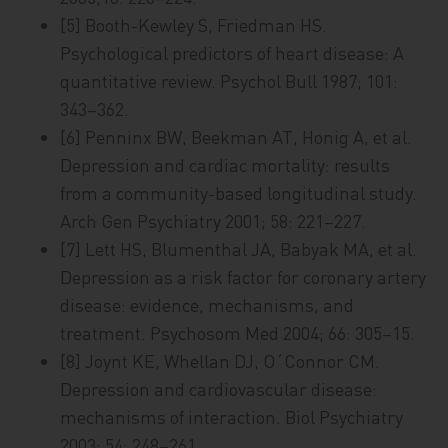
[5] Booth-Kewley S, Friedman HS.
Psychological predictors of heart disease: A
quantitative review. Psychol Bull 1987; 101:
343–362.
[6] Penninx BW, Beekman AT, Honig A, et al.
Depression and cardiac mortality: results
from a community-based longitudinal study.
Arch Gen Psychiatry 2001; 58: 221–227.
[7] Lett HS, Blumenthal JA, Babyak MA, et al.
Depression as a risk factor for coronary artery
disease: evidence, mechanisms, and
treatment. Psychosom Med 2004; 66: 305–15.
[8] Joynt KE, Whellan DJ, O´Connor CM.
Depression and cardiovascular disease:
mechanisms of interaction. Biol Psychiatry
2003; 54: 248–261.