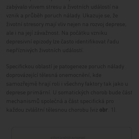
zabývalo vlivem stresu a životních událostí na
vznik a průběh poruch nálady. Ukazuje se, že
životní stresory mají vliv nejen na rozvoj deprese,
ale i na její závažnost. Na počátku vzniku
depresivní epizody lze často identifikovat řadu
nepříznivých životních událostí.
Specifickou oblastí je patogeneze poruch nálady
doprovázející tělesná onemocnění, kde
samozřejmě hrají roli i všechny faktory tak jako u
deprese primární. U somatických chorob bude část
mechanismů společná a část specifická pro
každou zvláštní tělesnou chorobu (viz
obr
. 1).