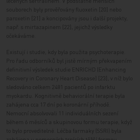
léčených sertralinem. V podstatně menších
souborech byly prověřovány fluoxetin [20] nebo
paroxetin [21] a koncipovány jsou i další projekty,
např. s mirtazapinem [22], jejichž výsledky
očekáváme.
Existují i studie, kdy byla použita psychoterapie.
Pro řadu odborníků byl jistě mírným překvapením
definitivní výsledek studie ENRICHD (Enhancing
Recovery in Coronary Heart Disease) [23], v níž bylo
sledováno celkem 2481 pacientů po infarktu
myokardu. Kognitivně behaviorální terapie byla
zahájena cca 17 dní po koronární příhodě.
Nemocní absolvovali 11 individuálních sezení
během 6 měsíců a skupinovou formu terapie, když
to bylo proveditelné. Léčba farmaky (SSRI) byla
zahájena u nemocných trpících těžší formou