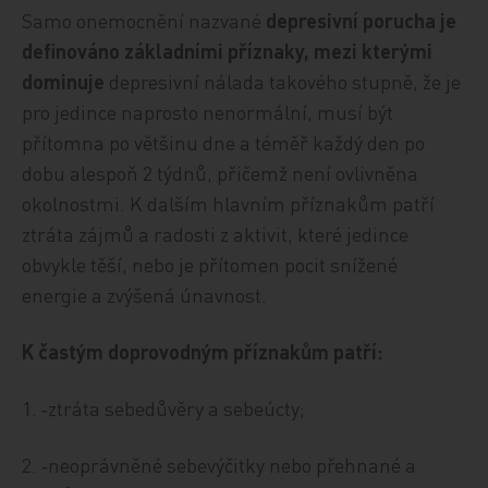
Samo onemocnění nazvané
depresivní porucha je
definováno základními příznaky, mezi kterými
dominuje
depresivní nálada takového stupně, že je
pro jedince naprosto nenormální, musí být
přítomna po většinu dne a téměř každý den po
dobu alespoň 2 týdnů, přičemž není ovlivněna
okolnostmi. K dalším hlavním příznakům patří
ztráta zájmů a radosti z aktivit, které jedince
obvykle těší, nebo je přítomen pocit snížené
energie a zvýšená únavnost.
K častým doprovodným příznakům patří:
1. ‑ztráta sebedůvěry a sebeúcty;
2. ‑neoprávněné sebevýčitky nebo přehnané a