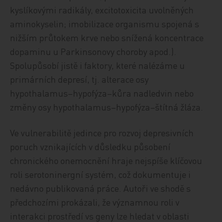
kyslíkovými radikály, excitotoxicita uvolněných
aminokyselin; imobilizace organismu spojená s
nižším průtokem krve nebo snížená koncentrace
dopaminu u Parkinsonovy choroby apod.).
Spolupůsobí jistě i faktory, které nalézáme u
primárních depresí, tj. alterace osy
hypothalamus–hypofýza–kůra nadledvin nebo
změny osy hypothalamus–hypofýza–štítná žláza.
Ve vulnerabilitě jedince pro rozvoj depresivních
poruch vznikajících v důsledku působení
chronického onemocnění hraje nejspíše klíčovou
roli serotoninergní systém, což dokumentuje i
nedávno publikovaná práce. Autoři ve shodě s
předchozími prokázali, že významnou roli v
interakci prostředí vs geny lze hledat v oblasti