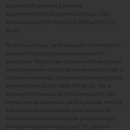
depresivních symptomů (měřená
psychometrickými stupnicemi) zvyšuje riziko
kardiovaskulárních chorob v průběhu života 1,5–
2krát.
Na druhou stranu, kardiovaskulární onemocnění
jsou velmi často doprovázena depresivními
poruchami. Afektivní porucha se může vyskytnout
u jedince poprvé v životě v přímé souvislosti např. s
infarktem myokardu, potom hovoříme o organické
depresivní poruše (dle MKN-10 F 06.32). Vliv a
okolnosti kardiovaskulárního onemocnění také
mohou vyvolat depresivní potíže u jedince, který již
v minulosti depresi prodělal nebo se pro ni léčí.
Potom označíme poruchu spíše jako exacerbaci
periodické depresivní poruchy (F 33), přičemž