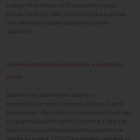
zvyšuje míra stresu, vzrůstá sociální izolace,
dochází ke ztrátě nebo přerušení práce a jedinec
není aktuálně schopen dosáhnout plného
uplatnění).
Vzájemné vztahy kardiovaskulárních a psychických
poruch
Spojení mezi psychickými faktory a
kardiovaskulárními chorobami je dnes již plně
akceptováno. Jde o vztah komplexní zahrnující jak
vliv psychosociálních faktorů na srdce a cévy, tak
také vliv stavu kardiovaskulárního systému na
psychické funkce. Při bližším pohledu zejména na