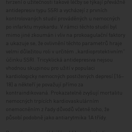
tvrzení o užitečnosti takové léčby se týkají převážně
antidepresiv typu SSRI a vycházejí z prvních
kontrolovaných studií prováděných u nemocných
po infarktu myokardu. V rámci těchto studií byl
mimo jiné zkoumán i vliv na prokoagulační faktory
a ukazuje se, že ovlivnění těchto parametrů hraje
velmi důležitou roli v určitém „kardioprotektivním"
účinku SSRI. Tricyklická antidepresiva nejsou
vhodnou skupinou pro užití v populaci
kardiologicky nemocných postižených depresí [16–
18] a někteří je považují přímo za
kontraindikovaná. Prokazatelně zvyšují mortalitu
nemocných trpících kardiovaskulárním
onemocněním z řady důvodů včetně toho, že
působí podobně jako antiarytmika 1A třídy.