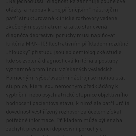
„Nejjednodušší" diagnostika zahrnuje pouhé dvě
otázky, a naopak k „nejpřísnějším" nástrojům
patří strukturované klinické rozhovory vedené
zkušeným psychiatrem a takto stanovená
diagnóza depresivní poruchy musí naplňovat
kritéria MKN-10! Ilustrativním příkladem rozdílné
„hloubky" přístupu jsou epidemiologické studie,
kde se zvolená diagnostická kritéria a postupy
významně promítnou v získaných výsledcích.
Pomocnými vyšetřovacími nástroji se mohou stát
stupnice, které jsou nemocným předkládány k
vyplnění, nebo psychiatrické stupnice objektivního
hodnocení pacientova stavu, k nimž ale patří určitá
dovednost vést řízený rozhovor za účelem získat
potřebné informace. Příkladem může být snaha
zachytit prevalenci depresivní poruchy u