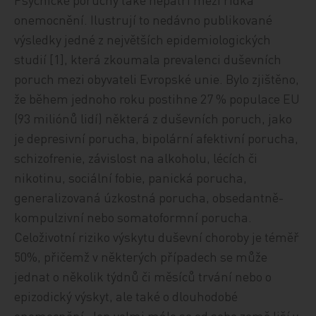
onemocnění. Ilustrují to nedávno publikované
výsledky jedné z největších epidemiologických
studií [1], která zkoumala prevalenci duševních
poruch mezi obyvateli Evropské unie. Bylo zjištěno,
že během jednoho roku postihne 27 % populace EU
(93 miliónů lidí) některá z duševních poruch, jako
je depresivní porucha, bipolární afektivní porucha,
schizofrenie, závislost na alkoholu, lécích či
nikotinu, sociální fobie, panická porucha,
generalizovaná úzkostná porucha, obsedantně-
kompulzivní nebo somatoformní porucha.
Celoživotní riziko výskytu duševní choroby je téměř
50%, přičemž v některých případech se může
jednat o několik týdnů či měsíců trvání nebo o
epizodický výskyt, ale také o dlouhodobé
onemocnění. Jen velmi málo se od sebe země liší v