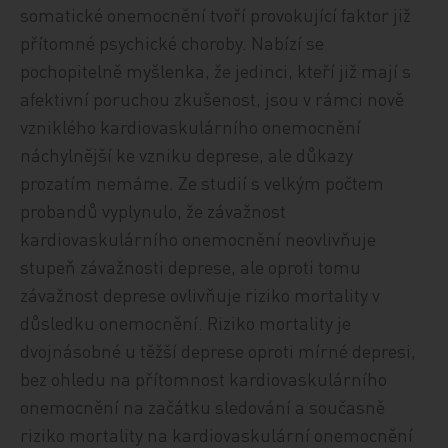
somatické onemocnění tvoří provokující faktor již
přítomné psychické choroby. Nabízí se
pochopitelně myšlenka, že jedinci, kteří již mají s
afektivní poruchou zkušenost, jsou v rámci nově
vzniklého kardiovaskulárního onemocnění
náchylnější ke vzniku deprese, ale důkazy
prozatím nemáme. Ze studií s velkým počtem
probandů vyplynulo, že závažnost
kardiovaskulárního onemocnění neovlivňuje
stupeň závažnosti deprese, ale oproti tomu
závažnost deprese ovlivňuje riziko mortality v
důsledku onemocnění. Riziko mortality je
dvojnásobné u těžší deprese oproti mírné depresi,
bez ohledu na přítomnost kardiovaskulárního
onemocnění na začátku sledování a současně
riziko mortality na kardiovaskulární onemocnění