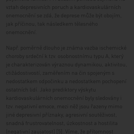
vztah depresivních poruch a kardiovaskulárních
onemocnění se zdá, že deprese může být obojím,
jak příčinou, tak následkem tělesného
onemocnění.
Např. poměrně dlouho je známa vazba ischemické
choroby srdeční k tzv. osobnostnímu typu A, který
je charakterizován výraznou dynamikou, aktivitou,
ctižádostivostí, zaměřením na čin spojeným s
nedostatkem odpočinku a nedostatkem pochopení
ostatních lidí. Jako prediktory výskytu
kardiovaskulárních onemocnění byly sledovány i
tzv. negativní emoce, mezi něž jsou řazeny mimo
jiné depresivní příznaky, agresivní soutěživost,
snadná frustrovatelnost, úzkostnost a hostilita
(negativní zaujatost) [5]. Víme, že přítomnost