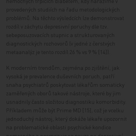
nemocných trpících diabetem, kdy narážíme v
provedených studiích na řadu metodologických
problémů. Na těchto výsledcích lze demonstrovat
rozdíl v záchytu depresivní poruchy dle tzv.
sebeposuzovacích stupnic a strukturovaných
diagnostických rozhovorů (v jedné z čerstvých
metaanalýz je tento rozdíl 26 % vs 9 % [14]).
K moderním trendům, zejména po zjištění, jak
vysoká je prevalence duševních poruch, patří
snaha psychiatrů poskytovat lékařům somaticky
zaměřených oborů takové nástroje, které by jim
usnadnily často složitou diagnostiku komorbidity.
Příkladem může být Prime MD [15], což je vcelku
jednoduchý nástroj, který dokáže lékaře upozornit
na problematické oblasti psychické kondice
nemocného a neomezuje se pouze na depresivní