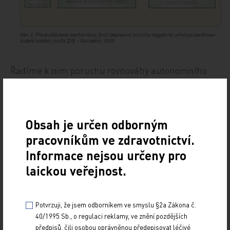
Řadíme k nim poruchu rovnováhy autonomního
nervového systému, snížení variability srdečního
rytmu, změnu agregability trombocytů, zvýšení
plazmatické koncentrace prokoagulačních faktorů
Obsah je určen odborným
a aktivaci imunitního systému [7, 8]. Hlouběji se
pracovníkům ve zdravotnictví.
analyzuje vaskulární endoteliál-ní dysfunkce
Informace nejsou určeny pro
doprovázející proces aterosklerózy, jejímž
laickou veřejnost.
prostřednictvím může docházet u depresivních
pacientů ke zvýšení kardiovaskulárního rizika [9–
11]. Objevují se genetické studie zkoumající
Potvrzuji, že jsem odborníkem ve smyslu §2a Zákona č.
polymorfismus, které přicházejí s tvrzením, že
40/1995 Sb., o regulaci reklamy, ve znění pozdějších
spojení kardiovaskulárních, depresivních a
předpisů, čili osobou oprávněnou předepisovat léčivé