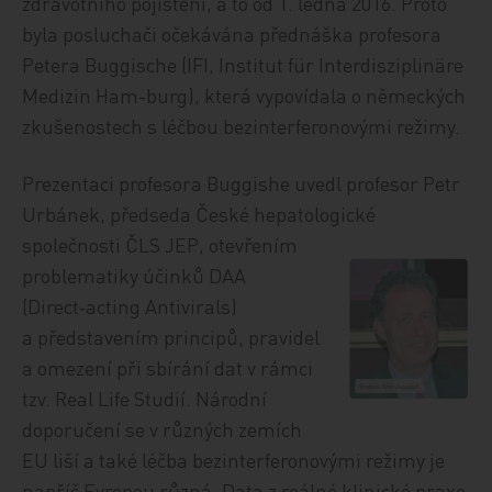
zdravotního pojištění, a to od 1. ledna 2016. Proto
byla posluchači očekávána přednáška profesora
Petera Buggische (IFI, Institut für Interdisziplinäre
Medizin Ham-burg), která vypovídala o německých
zkušenostech s léčbou bezinterferonovými režimy.
Prezentaci profesora Buggishe uvedl profesor Petr
Urbánek, předseda České hepatologické
společnosti ČLS JEP,
otevřením
problematiky účinků DAA
(Direct‑acting Antivirals)
a představením principů, pravidel
a omezení při sbírání dat v rámci
tzv. Real Life Studií. Národní
doporučení se v různých zemích
EU liší a také léčba bezinterferonovými režimy je
napříč Evropou různá. Data z reálné klinické praxe