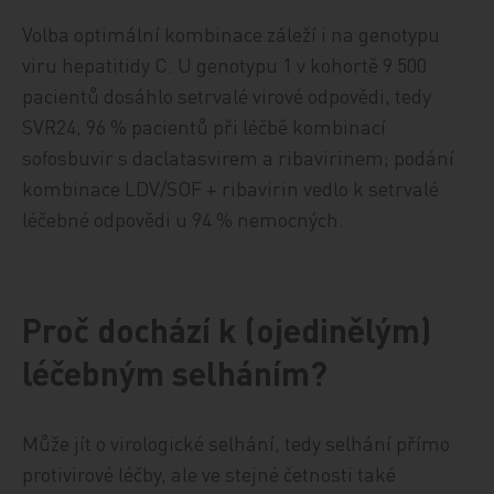
Volba optimální kombinace záleží i na genotypu
viru hepatitidy C. U genotypu 1 v kohortě 9 500
pacientů dosáhlo setrvalé virové odpovědi, tedy
SVR24, 96 % pacientů při léčbě kombinací
sofosbuvir s daclatasvirem a ribavirinem; podání
kombinace LDV/SOF + ribavirin vedlo k setrvalé
léčebné odpovědi u 94 % nemocných.
Proč dochází k (ojedinělým)
léčebným selháním?
Může jít o virologické selhání, tedy selhání přímo
protivirové léčby, ale ve stejné četnosti také