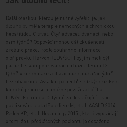
Další otázkou, kterou je nutné vyřešit, je, jak
dlouho by měla terapie nemocných s chronickou
hepatitidou C trvat. Čtyřiadvacet, dvanáct, nebo
osm týdnů? Odpověď mohou dát zkušenosti
z reálné praxe. Podle souhrnné informace
o přípravku Harvoni (LDV/SOF) by jím měli být
pacienti s kompenzovanou cirhózou léčeni 12
týdnů v kombinaci s ribavirinem, nebo 24 týdnů
bez ribavirinu. Avšak u pacientů s nízkým rizikem
klinické progrese je možné považovat léčbu
LDV/SOF po dobu 12 týdnů za dostačující. Jsou
publikována data (Bourliére M, et al. AASLD 2014;
Reddy KR, et al. Hepatology 2015), která vypovídají
o tom, že u předléčených pacientů je dosaženo