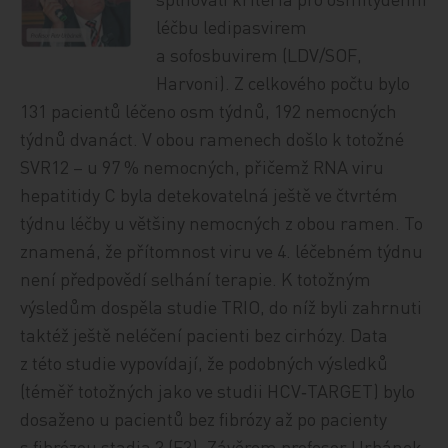
léčbu ledipasvirem
a sofosbuvirem (LDV/SOF,
Harvoni). Z celkového počtu bylo
131 pacientů léčeno osm týdnů, 192 nemocných
týdnů dvanáct. V obou ramenech došlo k totožné
SVR12 – u 97 % nemocných, přičemž RNA viru
hepatitidy C byla detekovatelná ještě ve čtvrtém
týdnu léčby u většiny nemocných z obou ramen. To
znamená, že přítomnost viru ve 4. léčebném týdnu
není předpovědí selhání terapie. K totožným
výsledům dospěla studie TRIO, do níž byli zahrnuti
taktéž ještě neléčení pacienti bez cirhózy. Data
z této studie vypovídají, že podobných výsledků
(téměř totožných jako ve studii HCV‑TARGET) bylo
dosaženo u pacientů bez fibrózy až po pacienty
s fibrózou stadia 3 (F3). Závěrem profesor Urbánek