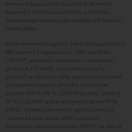
profesora Buggische bude patřit léčbě nových
pacientů s nízkými stadii fibrózy, u nichž lze
očekávat lepší terapeutické výsledky i při kratším
režimu léčby.
Podle německého registru, který zahrnuje téměř 2
000 pacientů s hepatitidou C, kteří byli léčeni
LDV/SOF, případně v kombinaci s ribavirinem
po dobu 8 a 12 týdnů, byly všechny kohorty
pacientů ve výsledcích léčby naprosto srovnatelné:
osmitýdenní terapie LDV/SOF s ribavirinem
dosáhla SVR12 v 98 %, LDV/SOF po dobu 12 týdnů
99 % a LDV/SOF ve dvanáctitýdenní terapii 97 %
SVR12. Výsledky německého registru potvrzují
i americká data, která svědčí o naprosto
identických výsledcích terapie LDV/SOF po dobu 8