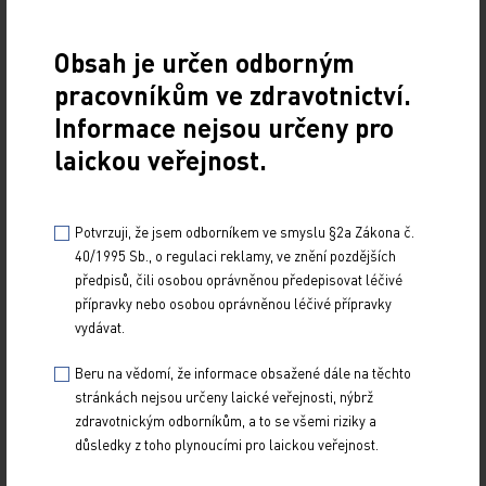
s ribavirinem nebo po dobu 24 týdnů bez ribavirinu
u předléčených pacientů. Podle studie ION‑3, která
Obsah je určen odborným
probíhala u 647 pacientů s HCV genotypu 1a/1b,
pracovníkům ve zdravotnictví.
nepředléčených, bez cirhózy, u nichž byla použita
Informace nejsou určeny pro
léčebná kombinace LDV/SOF po dobu 8 nebo 12
laickou veřejnost.
týdnů, má léčba LDV/SOF a LDV/SOF + ribavirin
naprosto srovnatelné výsledky (94 %, resp. 93 %)
a dvanáctitýdenní terapie přípravkem Harvoni
Potvrzuji, že jsem odborníkem ve smyslu §2a Zákona č.
40/1995 Sb., o regulaci reklamy, ve znění pozdějších
vykázala u těchto pacientů 96% účinnost. Závěr
předpisů, čili osobou oprávněnou předepisovat léčivé
této studie zní, že osmitýdenní terapie Harvoni je
přípravky nebo osobou oprávněnou léčivé přípravky
non‑inferiorní osmitýdenní léčbě Harvoni
vydávat.
v kombinaci s ribavirinem a dvanáctitýdennímu
Beru na vědomí, že informace obsažené dále na těchto
podávání Harvoni.
stránkách nejsou určeny laické veřejnosti, nýbrž
zdravotnickým odborníkům, a to se všemi riziky a
V terapii chronické hepatitidy C se doposud užívaly
důsledky z toho plynoucími pro laickou veřejnost.
dlouhodobé režimy, které trvaly šest a více měsíců.