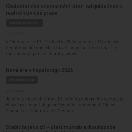
Cholestatická onemocnění jater: od guidelines k
realitě klinické praxe
PRO PŘEDPLATITELE
29. 6. 2026
V Olomouci se 13.–15. května 2026 konaly již 53. májové
hepatologické dny. Mezi hlavní odborná témata patřily
metabolické jaterní choroby, virové…
Nová éra v hepatologii 2026
PRO PŘIHLÁŠENÉ
29. 6. 2026
Jedním z hlavních témat 13. ročníku odborného sympozia
Nová éra v hepatologii pořádaného společností Gilead
Sciences ve spolupráci s Českou…
Stabilita jako cíl – ofatumumab a dlouhodobá