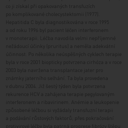
co ji získal při opakovaných transfuzích
po komplikované cholecystektomii (1977).
Hepatitida C byla diagnostikována v roce 1995
a od roku 1996 byl pacient léčen interferonem
v monoterapii. Léčba navodila velmi nepříjemné
nežádoucí účinky (pruritus) a neměla adekvátní
účinnost. Po několika neúspěšných cyklech terapie
byla v roce 2001 biopticky potvrzena cirhóza a v roce
2003 byla navržena transplantace jater pro
známky jaterního selhání. Ta byla provedena
v dubnu 2004. Již šestý týden byla potvrzena
rekurence HCV a zahájena terapie pegylovaným
interferonem a ribavirinem. Anémie a leukopenie
způsobené léčbou si vyžádaly transfuzní terapii
a podávání růstových faktorů; přes pokračování
protivirové léčby byla patrná progrese fibrózy štěpu