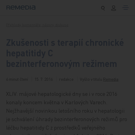
Přeskočit na obsah
Přehledy, komentáře, názory, diskuse
Zkušenosti s terapií chronické
hepatitidy C
bezinterferonovým režimem
6 minut čtení
15. 7. 2016
redakce
Vyšlo v titulu
Remedia
XLIV. májové hepatologické dny se i v roce 2016
konaly koncem května v Karlových Varech.
Nejžhavější novinkou letošního roku v hepatologii
je schválení úhrady bezinterferonových režimů pro
léčbu hepatitidy C z prostředků veřejného