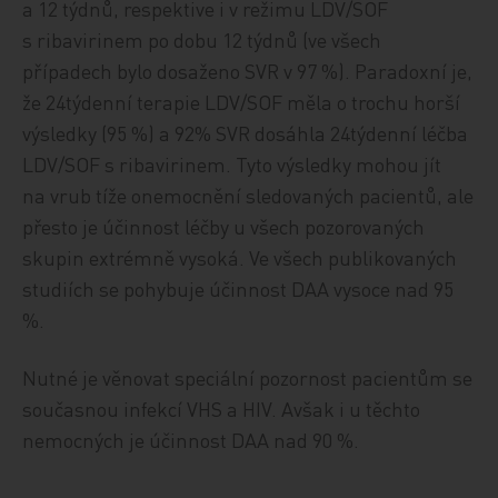
a 12 týdnů, respektive i v režimu LDV/SOF
s ribavirinem po dobu 12 týdnů (ve všech
případech bylo dosaženo SVR v 97 %). Paradoxní je,
že 24týdenní terapie LDV/SOF měla o trochu horší
výsledky (95 %) a 92% SVR dosáhla 24týdenní léčba
LDV/SOF s ribavirinem. Tyto výsledky mohou jít
na vrub tíže onemocnění sledovaných pacientů, ale
přesto je účinnost léčby u všech pozorovaných
skupin extrémně vysoká. Ve všech publikovaných
studiích se pohybuje účinnost DAA vysoce nad 95
%.
Nutné je věnovat speciální pozornost pacientům se
současnou infekcí VHS a HIV. Avšak i u těchto
nemocných je účinnost DAA nad 90 %.