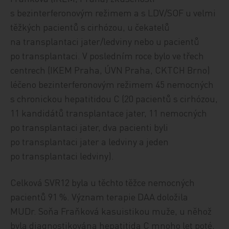
s bezinterferonovým režimem a s LDV/SOF u velmi
těžkých pacientů s cirhózou, u čekatelů
na transplantaci jater/ledviny nebo u pacientů
po transplantaci. V posledním roce bylo ve třech
centrech (IKEM Praha, ÚVN Praha, CKTCH Brno)
léčeno bezinterferonovým režimem 45 nemocných
s chronickou hepatitidou C (20 pacientů s cirhózou,
11 kandidátů transplantace jater, 11 nemocných
po transplantaci jater, dva pacienti byli
po transplantaci jater a ledviny a jeden
po transplantaci ledviny).
Celková SVR12 byla u těchto těžce nemocných
pacientů 91 %. Význam terapie DAA doložila
MUDr. Soňa Fraňková kasuistikou muže, u něhož
byla diagnostikována hepatitida C mnoho let poté,