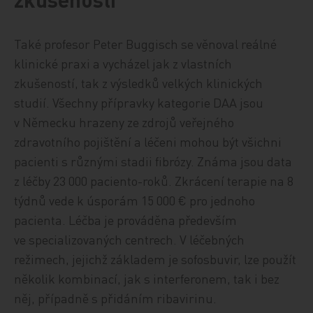
Také profesor Peter Buggisch se věnoval reálné
klinické praxi a vycházel jak z vlastních
zkušeností, tak z výsledků velkých klinických
studií. Všechny přípravky kategorie DAA jsou
v Německu hrazeny ze zdrojů veřejného
zdravotního pojištění a léčeni mohou být všichni
pacienti s různými stadii fibrózy. Známa jsou data
z léčby 23 000 paciento-roků. Zkrácení terapie na 8
týdnů vede k úsporám 15 000 € pro jednoho
pacienta. Léčba je prováděna především
ve specializovaných centrech. V léčebných
režimech, jejichž základem je sofosbuvir, lze použít
několik kombinací, jak s interferonem, tak i bez
něj, případně s přidáním ribavirinu.