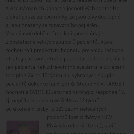
z více národních kohort a jednotlivých center lze
získat pouze za podmínky, že jsou léky dostupné
a jsou hrazeny ze zdravotního pojištění.
V současné době máme k dispozici údaje
z dostatečně velkých souborů pacientů, které
mohou mít prediktivní hodnotu pro volbu léčebné
strategie u konkrétního pacienta. Jednou z priorit
jak pacienta, tak zdravotního systému je zkrácení
terapie z 24 na 12 týdnů a u vybraných skupin
pacientů dokonce na 8 týdnů. Studie HCV‑TARGET
hodnotila SVR12 (Sustained Virologic Response 12,
tj. nepřítomnost virové RNA za 12 týdnů
po ukončení léčby) u 323 zatím neléčených
pacientů (bez cirhózy a HC
V
RNA ≤ 6 milionů IU/ml), kteří
splňovali kritéria pro osmitýdenní