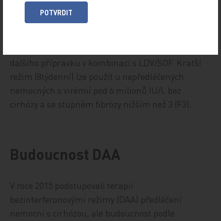
Podávání DAA umožňuje u velké části pacientů
POTVRDIT
dosáhnout léčebného úspěchu již po osmi až
dvanácti týdnech. Je však nutné zohlednit kritéria,
která predikují délku terapie a případné použití
dalšího přípravku v kombinaci s LDV/SOF. Kratší
režim (8týdenní) lze použít u nepředléčených
nemocných s virémií pod 6 milionů IU/l, bez
cirhózy a se stupněm fibrózy nižším než 3 (F3).
Budoucnost DAA
V roce 2015 podstupovali terapii
bezinterferonovými režimy (DAA) předléčení
nemocní s cirhózou, ale budoucnost podle