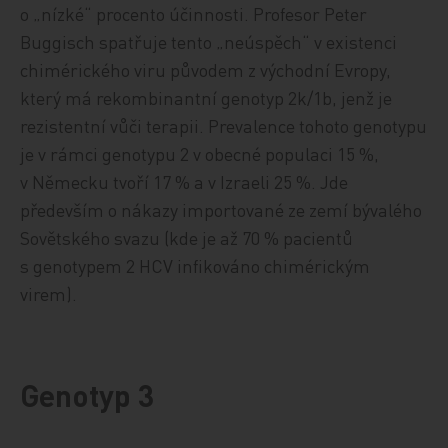
o „nízké“ procento účinnosti. Profesor Peter
Buggisch spatřuje tento „neúspěch“ v existenci
chimérického viru původem z východní Evropy,
který má rekombinantní genotyp 2k/1b, jenž je
rezistentní vůči terapii. Prevalence tohoto genotypu
je v rámci genotypu 2 v obecné populaci 15 %,
v Německu tvoří 17 % a v Izraeli 25 %. Jde
především o nákazy importované ze zemí bývalého
Sovětského svazu (kde je až 70 % pacientů
s genotypem 2 HCV infikováno chimérickým
virem).
Genotyp 3