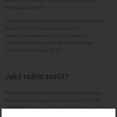
transplantací jater.
Z hlediska nežádoucích účinků a zhoršení stavu
jsou důležitými hledisky u pacientů
s dekompenzovanou cirhózou především
koincidence věku nad 65 let a koncentrace
albuminu v séru pod 35 g/l.
Jaký režim zvolit?
Podle platné Souhrnné informace o přípravku
Harvoni je možné podávat kombinaci LDV/SOF
nepředléčeným pacientům s HCV genotypu 1 bez
cirhózy po dobu 8 týdnů a po dobu 12 týdnů