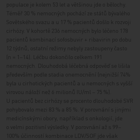
populace je kolem 53 let a většinou jde o bělochy.
Téměř 30 % nemocných pochází ze států bývalého
Sovětského svazu a u 17 % pacientů došlo k rozvoji
cirhózy. V kohortě 236 nemocných bylo léčeno 178
pacientů kombinací sofosbuvir + ribavirin po dobu
12 týdnů, ostatní režimy nebyly zastoupeny často
(n = 1–14). Léčbu dokončilo celkem 191
nemocných. Dlouhodobá léčebná odpověď se lišila
především podle stadia onemocnění (nejnižší 74%
byla u cirhotických pacientů a u nemocných s vyšší
virovou náloží než 6 milionů IU/ml – 75 %).
U pacientů bez cirhózy se procento dlouhodobé SVR
pohybovalo mezi 83 % a 85 %. V porovnání s jinými
medicínskými obory, například s onkologií, jde
o velmi pozitivní výsledky. V porovnání až s 99–
100% účinností kombinace LDV/SOF jde však