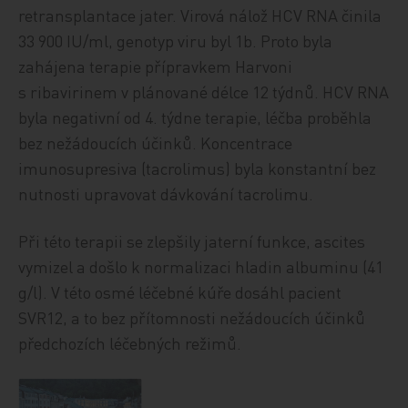
retransplantace jater. Virová nálož HCV RNA činila
33 900 IU/ml, genotyp viru byl 1b. Proto byla
zahájena terapie přípravkem Harvoni
s ribavirinem v plánované délce 12 týdnů. HCV RNA
byla negativní od 4. týdne terapie, léčba proběhla
bez nežádoucích účinků. Koncentrace
imunosupresiva (tacrolimus) byla konstantní bez
nutnosti upravovat dávkování tacrolimu.
Při této terapii se zlepšily jaterní funkce, ascites
vymizel a došlo k normalizaci hladin albuminu (41
g/l). V této osmé léčebné kúře dosáhl pacient
SVR12, a to bez přítomnosti nežádoucích účinků
předchozích léčebných režimů.