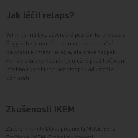
Jak léčit relaps?
Velmi cenná byla závěrečná poznámka profesora
Buggische o tom, že rekurence onemocnění
nevyžaduje změnu terapie, ale právě naopak.
Po návratu onemocnění je možné použít původní
léčebnou kombinaci bez předpokladu ztráty
účinnosti.
Zkušenosti IKEM
Závěrem tohoto bloku přednesla MUDr. Soňa
Fraňková (IKEM, Praha) zkušenosti