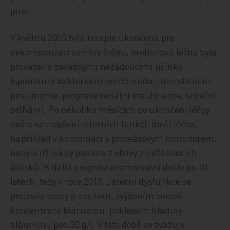
jater.
V květnu 2005 byla terapie ukončena pro
dekompenzaci cirhózy štěpu, protivirová léčba byla
provázena závažnými nežádoucími účinky
(spontánní bakteriální peritonitida, intersticiální
pneumonie, progrese renální insuficience, srdeční
selhání). Po několika měsících po ukončení léčby
došlo ke zlepšení jaterních funkcí, další léčba,
například v kombinaci s proteázovým inhibitorem,
nebyla již nikdy podána z obavy z nežádoucích
účinků. K další progresi onemocnění došlo po 10
letech, tedy v roce 2015. Jaterní dysfunkce se
projevila otoky a ascitem, zvýšením sérové
koncentrace bilirubinu, poklesem hladiny
albuminu pod 30 g/l. V této době se zvažuje