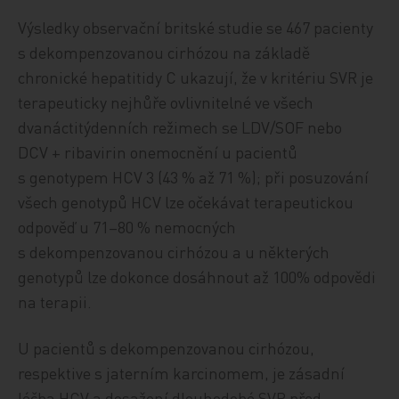
Výsledky observační britské studie se 467 pacienty
s dekompenzovanou cirhózou na základě
chronické hepatitidy C ukazují, že v kritériu SVR je
terapeuticky nejhůře ovlivnitelné ve všech
dvanáctitýdenních režimech se LDV/SOF nebo
DCV + ribavirin onemocnění u pacientů
s genotypem HCV 3 (43 % až 71 %); při posuzování
všech genotypů HCV lze očekávat terapeutickou
odpověď u 71–80 % nemocných
s dekompenzovanou cirhózou a u některých
genotypů lze dokonce dosáhnout až 100% odpovědi
na terapii.
U pacientů s dekompenzovanou cirhózou,
respektive s jaterním karcinomem, je zásadní
léčba HCV a dosažení dlouhodobé SVR před