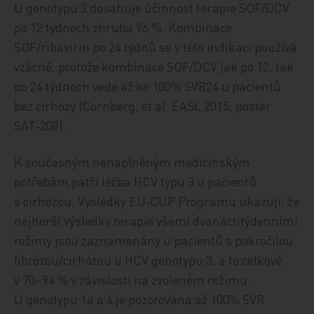
U genotypu 3 dosahuje účinnost terapie SOF/DCV
po 12 týdnech zhruba 96 %. Kombinace
SOF/ribavirin po 24 týdnů se v této indikaci používá
vzácně, protože kombinace SOF/DCV jak po 12, tak
po 24 týdnech vede až ke 100% SVR24 u pacientů
bez cirhózy (Cornberg, et al. EASL 2015, poster
SAT‑208).
K současným nenaplněným medicínským
potřebám patří léčba HCV typu 3 u pacientů
s cirhózou. Výsledky EU‑CUP Programu ukazují, že
nejhorší výsledky terapie všemi dvanáctitýdenními
režimy jsou zaznamenány u pacientů s pokročilou
fibrózou/cirhózou u HCV genotypu 3, a to celkově
v 70–94 % v závislosti na zvoleném režimu.
U genotypu 1a a 4 je pozorována až 100% SVR.