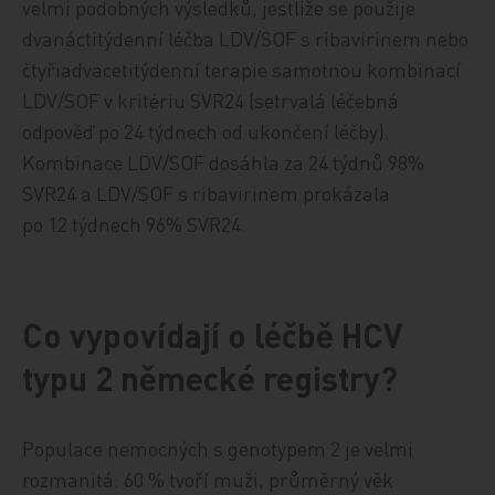
velmi podobných výsledků, jestliže se použije
dvanáctitýdenní léčba LDV/SOF s ribavirinem nebo
čtyřiadvacetitýdenní terapie samotnou kombinací
LDV/SOF v kritériu SVR24 (setrvalá léčebná
odpověď po 24 týdnech od ukončení léčby).
Kombinace LDV/SOF dosáhla za 24 týdnů 98%
SVR24 a LDV/SOF s ribavirinem prokázala
po 12 týdnech 96% SVR24.
Co vypovídají o léčbě HCV
typu 2 německé registry?
Populace nemocných s genotypem 2 je velmi
rozmanitá: 60 % tvoří muži, průměrný věk