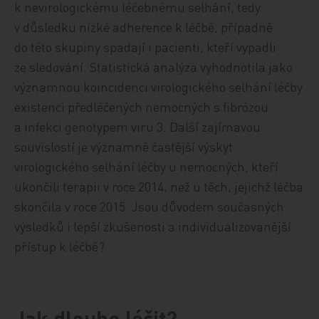
k nevirologickému léčebnému selhání, tedy
v důsledku nízké adherence k léčbě, případně
do této skupiny spadají i pacienti, kteří vypadli
ze sledování. Statistická analýza vyhodnotila jako
významnou koincidenci virologického selhání léčby
existenci předléčených nemocných s fibrózou
a infekci genotypem viru 3. Další zajímavou
souvislostí je významně častější výskyt
virologického selhání léčby u nemocných, kteří
ukončili terapii v roce 2014, než u těch, jejichž léčba
skončila v roce 2015. Jsou důvodem současných
výsledků i lepší zkušenosti a individualizovanější
přístup k léčbě?
Jak dlouho léčit?