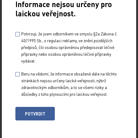
Informace nejsou určeny pro
laickou veřejnost.
Potvrzuji, že jsem odborníkem ve smyslu §2a Zákona č.
40/1995 Sb., o regulaci reklamy, ve znění pozdějších
předpisů, čili osobou oprávněnou předepisovat léčivé
přípravky nebo osobou oprávněnou léčivé přípravky
Z NOVINEK
vydávat.
ARCHIV
RUBRIKY
Beru na vědomí, že informace obsažené dále na těchto
stránkách nejsou určeny laické veřejnosti, nýbrž
SPECIÁLY
zdravotnickým odborníkům, a to se všemi riziky a
O TITULU
důsledky z toho plynoucími pro laickou veřejnost.
POTVRDIT
Naše tituly
Přihlášení
Autoři
Kontakt