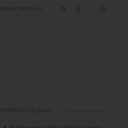
BJEDNAT PŘEDPLATNÉ
INFORMACE O ČLÁNKU
Publikováno podle publikační normy: