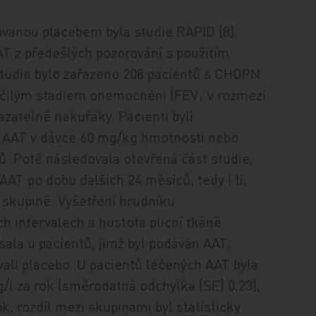
ovanou placebem byla studie RAPID [8],
AT z předešlých pozorování s použitím
studie bylo zařazeno 208 pacientů s CHOPN
ročilým stadiem onemocnění (FEV
v rozmezí
1
azatelně nekuřáky. Pacienti byli
í AAT v dávce 60 mg/kg hmotnosti nebo
ů. Poté následovala otevřená část studie,
 AAT po dobu dalších 24 měsíců, tedy i ti,
vé skupině. Vyšetření hrudníku
h intervalech a hustota plicní tkáně
ala u pacientů, jimž byl podáván AAT,
vali placebo. U pacientů léčených AAT byla
g/l za rok (směrodatná odchylka [SE] 0,23),
k, rozdíl mezi skupinami byl statisticky