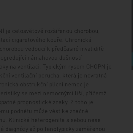
) je celosvětově rozšířenou chorobou,
halací cigaretového kouře. Chronická
 chorobou vedoucí k předčasné invaliditě
progredující námahovou dušností
ky na ventilaci. Typickým rysem CHOPN je
ční ventilační porucha, která je nevratná
onická obstrukční plicní nemoc je
teristiky se mezi nemocnými liší, přičemž
patné prognostické znaky. Z toho je
ivému podnětu může vést ke značné
mu. Klinická heterogenita s sebou nese
né diagnózy až po fenotypicky zaměřenou