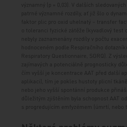
významný (p = 0,03). V dalších sledovanýc
patrné významné rozdíly, ať již šlo o dynam
faktor plic pro oxid uhelnatý – transfer f
o toleranci fyzické zátěže (kyvadlový test 
nebyly zaznamenány rozdíly v počtu exacer
hodnoceném podle Respiračního dotazníku 
Respiratory Questionnaire, SGRQ). Z výsle
zajímavých a potenciálně prognosticky důl
čím vyšší je koncentrace AAT před další apl
aplikaci), tím je pokles hustoty plicní tká
nebo jeho vyšší spontánní produkce přiná
důležitým zjištěním byla schopnost AAT odd
s progredujícím emfyzémem (úmrtí, nebo tra