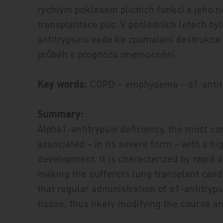
rychlým poklesem plicních funkcí a jeho no
transplantace plic. V posledních letech by
antitrypsinu vede ke zpomalení destrukce 
průběh a prognózu onemocnění.
Key words:
COPD – emphysema – α1-antitr
Summary:
Alpha1-antitrypsin deficiency, the most c
associated – in its severe form – with a 
development. It is characterized by rapid 
making the sufferers lung transplant candi
that regular administration of α1-antitryp
tissue, thus likely modifying the course an