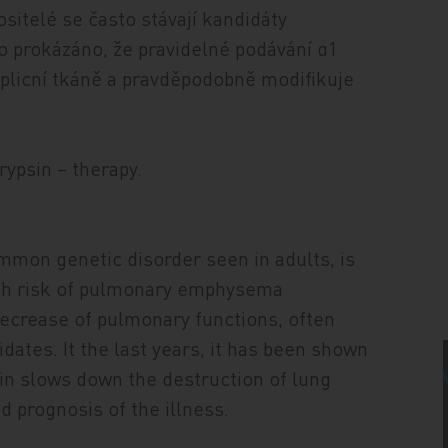
sitelé se často stávají kandidáty
lo prokázáno, že pravidelné podávání α1
plicní tkáně a pravděpodobně modifikuje
ypsin – therapy.
ommon genetic disorder seen in adults, is
high risk of pulmonary emphysema
decrease of pulmonary functions, often
dates. It the last years, it has been shown
sin slows down the destruction of lung
d prognosis of the illness.