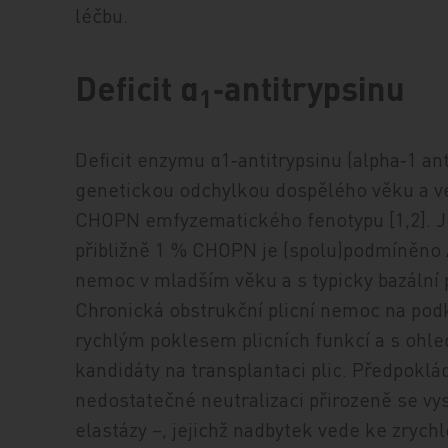
léčbu.
Deficit α
‑antitrypsinu
1
Deficit enzymu α1‑antitrypsinu (alpha‑1 ant
genetickou odchylkou dospělého věku a v
CHOPN emfyzematického fenotypu [1,2]. Je
přibližně 1 % CHOPN je (spolu)podmíněno 
nemoc v mladším věku a s typicky bazální
Chronická obstruk­ční plicní nemoc na po
rychlým poklesem plicních funkcí a s ohle
kandidáty na transplantaci plic. Předpoklád
nedostatečné neutralizaci přirozeně se vys
elastázy –, jejichž nadbytek vede ke zrych