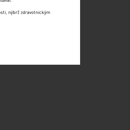
osti, nýbrž zdravotnickým