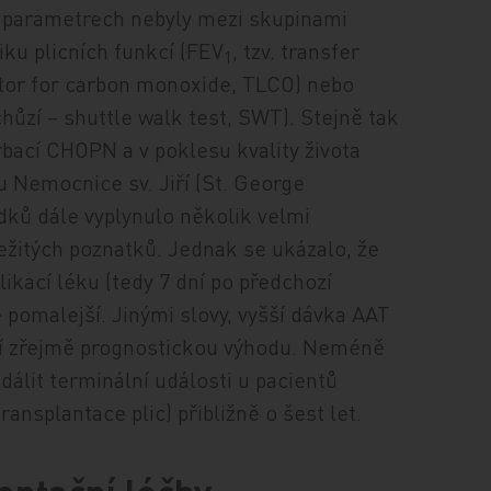
h parametrech nebyly mezi skupinami
iku plicních funkcí (FEV
, tzv. transfer
1
actor for carbon monoxide, TLCO) nebo
chůzí – shuttle walk test, SWT). Stejně tak
bací CHOPN a v poklesu kvality života
Nemocnice sv. Jiří (St. George
dků dále vyplynulo několik velmi
ežitých poznatků. Jednak se ukázalo, že
ikací léku (tedy 7 dní po předchozí
ně pomalejší. Jinými slovy, vyšší dávka AAT
ší zřejmě prognostickou výhodu. Neméně
álit terminální události u pacientů
nsplantace plic) přibližně o šest let.