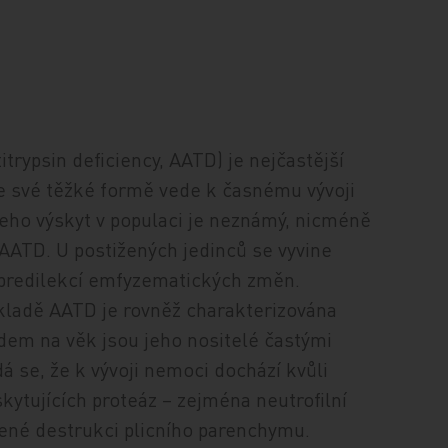
itrypsin deficiency, AATD) je nejčastější
e své těžké formě vede k časnému vývoji
ho výskyt v populaci je neznámý, nicméně
AATD. U postižených jedinců se vyvine
 predilekcí emfyzematických změn.
dkladě AATD je rovněž charakterizována
dem na věk jsou jeho nositelé častými
á se, že k vývoji nemoci dochází kvůli
kytujících proteáz – zejména neutrofilní
lené destrukci plicního parenchymu.