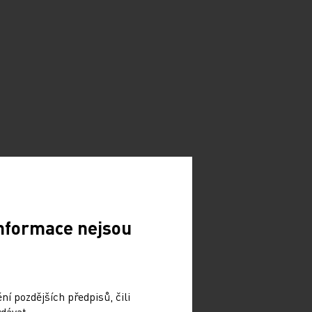
Informace nejsou
í pozdějších předpisů, čili
dávat.