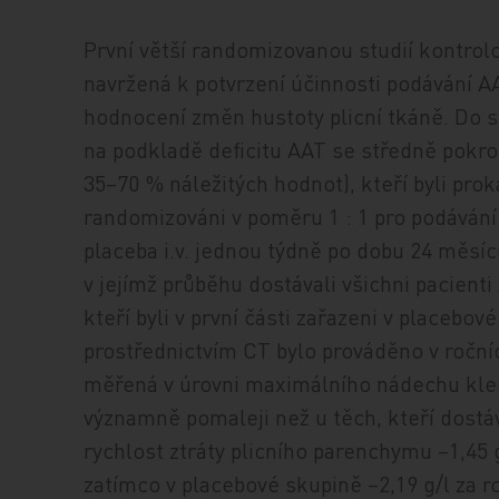
První větší randomizovanou studií kontrol
navržená k potvrzení účinnosti podávání A
hodnocení změn hustoty plicní tkáně. Do 
na podkladě deficitu AAT se středně pok
35–70 % náležitých hodnot), kteří byli prok
randomizováni v poměru 1 : 1 pro podáván
placeba i.v. jednou týdně po dobu 24 měsíc
v jejímž průběhu dostávali všichni pacienti
kteří byli v první části zařazeni v placebo
prostřednictvím CT bylo prováděno v ročníc
měřená v úrovni maximálního nádechu kles
významně pomaleji než u těch, kteří dostá
rychlost ztráty plicního parenchymu –1,45 
zatímco v placebové skupině –2,19 g/l za ro