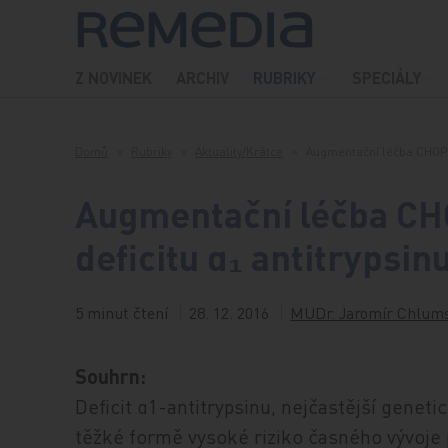
Přeskočit na obsah
Z NOVINEK
ARCHIV
RUBRIKY
SPECIÁLY
Domů
Rubriky
Aktuality/Krátce
Augmentační léčba CHOPN
Augmentační léčba CH
deficitu α₁ antitrypsin
5 minut čtení
28. 12. 2016
MUDr. Jaromír Chlums
Souhrn:
Deficit α1-antitrypsinu, nejčastější genet
těžké formě vysoké riziko časného vývoje