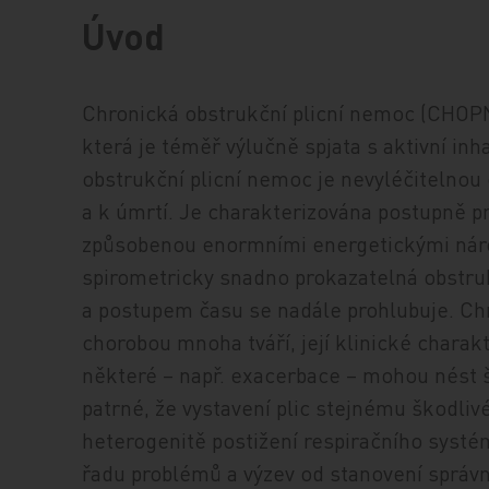
Úvod
Chronická obstrukční plicní nemoc (CHOPN
která je téměř výlučně spjata s aktivní in
obstrukční plicní nemoc je nevyléčitelnou
a k úmrtí. Je charakterizována postupně 
způsobenou enormními energetickými náro
spirometricky snadno prokazatelná obstruk
a postupem času se nadále prohlubuje. Chr
chorobou mnoha tváří, její klinické charak
některé – např. exacerbace – mohou nést š
patrné, že vystavení plic stejnému škodl
heterogenitě postižení respiračního systé
řadu problémů a výzev od stanovení správ