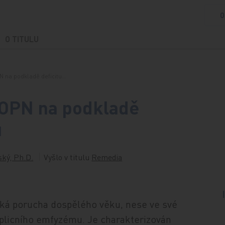
O
O TITULU
 na podkladě deficitu…
OPN na podkladě
u
ký, Ph.D.
Vyšlo v titulu
Remedia
ická porucha dospělého věku, nese ve své
 plicního emfyzému. Je charakterizován