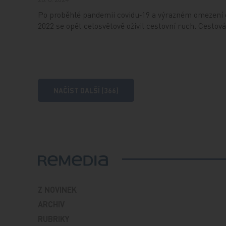
Po proběhlé pandemii covidu‑19 a výrazném omezení c
2022 se opět celosvětově oživil cestovní ruch. Cestov
NAČÍST DALŠÍ (366)
Z NOVINEK
ARCHIV
RUBRIKY