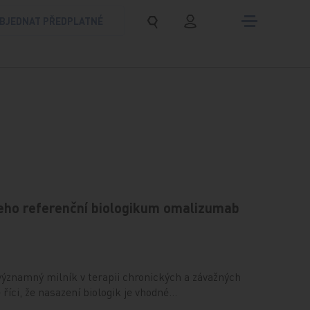
BJEDNAT PŘEDPLATNÉ
jeho referenční biologikum omalizumab
významný milník v terapii chronických a závažných
říci, že nasazení biologik je vhodné…