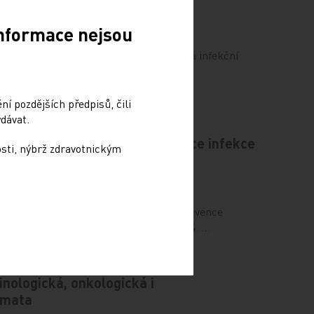
oti záškrtu, tetanu a pertusi
Informace nejsou
T) a černý kašel (pertuse, P) jsou závažná infekční
k děti, tak dospělé a mohou mít…
í pozdějších předpisů, čili
dávat.
la – aktuální možnosti prevence infekce
osti, nýbrž zdravotnickým
, screening
děložního hrdla – aktuální možnosti prevence
m, screening. Remedia 2024; 34: 201–204. …
cinologická, onkologická i
émata