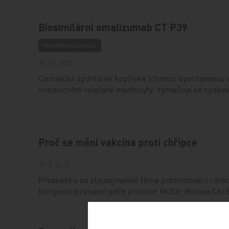
Biosimilární omalizumab CT P39
PRO PŘEDPLATITELE
30. 12. 2025
Chronická spontánní kopřivka (chronic spontaneous ur
onemocnění vyvolané mastocyty. Vyznačuje se opako
Proč se mění vakcína proti chřipce
19. 5. 2025
Přednášku na stejnojmenné téma prezentoval v rámci
Kongresu primární péče profesor MUDr. Roman Chlíb