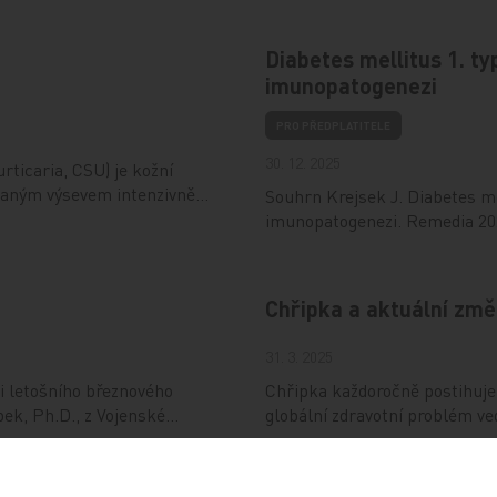
Diabetes mellitus 1. ty
imunopatogenezi
PRO PŘEDPLATITELE
30. 12. 2025
ticaria, CSU) je kožní
vaným výsevem intenzivně…
Souhrn Krejsek J. Diabetes mel
imunopatogenezi. Remedia 202
Chřipka a aktuální změ
31. 3. 2025
 letošního březnového
Chřipka každoročně postihuje
ek, Ph.D., z Vojenské…
globální zdravotní problém v