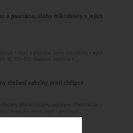
pu a psoriáza; úloha mikrobioty v jejich
litus 1. typu a psoriáza; úloha mikrobioty v jejich
5; 35: 522–525. Diabetes mellitus 1.…
ny složení vakcíny proti chřipce
 všechny věkové skupiny populace. Představuje
edoucí k vysoké nemocnosti i úmrtnosti.…