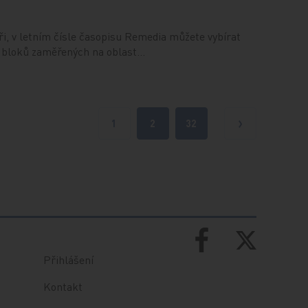
ři, v letním čísle časopisu Remedia můžete vybírat
h bloků zaměřených na oblast…
1
2
32
Další
Přihlášení
Kontakt