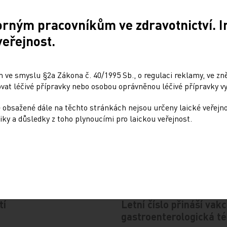
 v časném
Kombinované vakcíny pr
orným pracovníkům ve zdravotnictví. 
27. 9. 2024
veřejnost.
Záškrt (difterie, D), tetanus (
onemocnění, která ohrožují ja
fyziologických podmínek
a jeho zdraví. Je…
 ve smyslu §2a Zákona č. 40/1995 Sb., o regulaci reklamy, ve zněn
at léčivé přípravky nebo osobou oprávněnou léčivé přípravky vy
ky v léčbě roztroušené
Karcinom děložního hrd
 obsažené dále na těchto stránkách nejsou určeny laické veřejn
lidským papilomavirem
iky a důsledky z toho plynoucími pro laickou veřejnost.
28. 6. 2024
travenózně. V posledních
Souhrn Dostálek L. Karcinom 
řináší tento způsob…
infekce lidským papilomavire
tí
Letní číslo přináší vak
gastroenterologická t