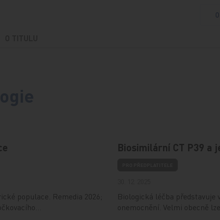
O
O TITULU
ogie
ce
Biosimilární CT P39 a 
PRO PŘEDPLATITELE
30. 12. 2025
rické populace. Remedia 2026;
Biologická léčba představuje 
 očkovacího…
onemocnění. Velmi obecně lze 