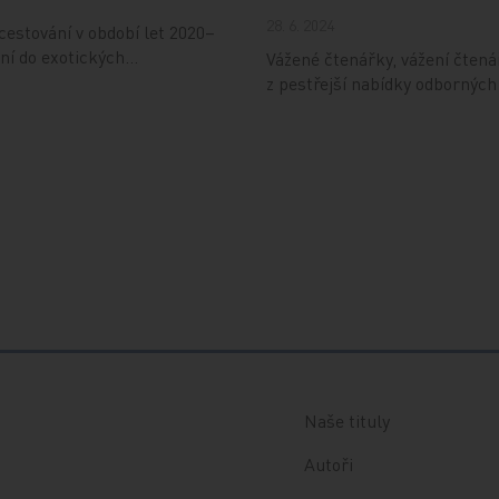
28. 6. 2024
estování v období let 2020–
ání do exotických…
Vážené čtenářky, vážení čtená
z pestřejší nabídky odbornýc
Naše tituly
Autoři