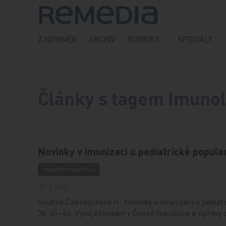
Přeskočit na obsah
Z NOVINEK
ARCHIV
RUBRIKY
SPECIÁLY
Články s tagem Imunol
Novinky v imunizaci u pediatrické popula
PRO PŘEDPLATITELE
31. 3. 2026
Souhrn Cabrnochová H. Novinky v imunizaci u pediat
36: 41–44. Vývoj očkování v České republice a úpravy