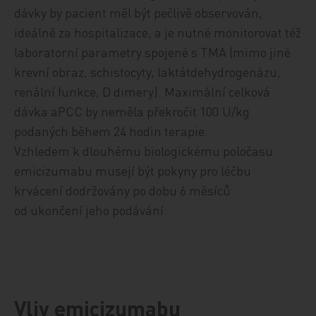
dávky by pacient měl být pečlivě observován,
ideálně za hospitalizace, a je nutné monitorovat též
laboratorní parametry spojené s TMA (mimo jiné
krevní obraz, schistocyty, laktátdehydrogenázu,
renální funkce, D dimery). Maximální celková
dávka aPCC by neměla překročit 100 U/kg
podaných během 24 hodin terapie.
Vzhledem k dlouhému biologickému poločasu
emicizumabu musejí být pokyny pro léčbu
krvácení dodržovány po dobu 6 měsíců
od ukončení jeho podávání.
Vliv emicizumabu