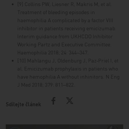
[9] Collins PW, Liesner R, Makris M, et al.
Treatment of bleeding episodes in
haemophilia A complicated by a factor VIII
inhibitor in patients receiving emicizumab.
Interim guidance from UKHCDO Inhibitor
Working Partz and Executive Committee.
Haemophilia 2018; 24: 344‒347.
[10] Mahlangu J, Oldenburg J, Paz‑Priel I, et
al. Emicizumab prophylaxis in patients who
have hemophilia A without inhinitors. N Eng
J Med 2018; 379: 811‒822.
Sdílejte článek