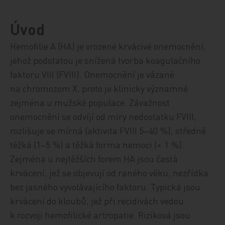
Úvod
Hemofilie A (HA) je vrozené krvácivé onemocnění,
jehož podstatou je snížená tvorba koagulačního
faktoru VIII (FVIII). Onemocnění je vázané
na chromozom X, proto je klinicky významné
zejména u mužské populace. Závažnost
onemocnění se odvíjí od míry nedostatku FVIII,
rozlišuje se mírná (aktivita FVIII 5‒40 %), středně
těžká (1‒5 %) a těžká forma nemoci (< 1 %).
Zejména u nejtěžších forem HA jsou častá
krvácení, jež se objevují od raného věku, nezřídka
bez jasného vyvolávajícího faktoru. Typická jsou
krvácení do kloubů, jež při recidivách vedou
k rozvoji hemofilické artropatie. Riziková jsou