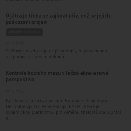
O játra je třeba se zajímat dřív, než se jejich
poškození projeví
PRO PŘEDPLATITELE
29. 6. 2026
Světový den zdraví jater připomíná, že játra nebolí
a o pomoc si sama neřeknou.
Kontrola kožního mazu v léčbě akné a nová
perspektiva
29. 6. 2026
Každoroční jarní sympozium European Academy of
Dermatology and Venereology (EADV), které je
dynamickou platformou pro výměnu znalostí, spolupráci
a…