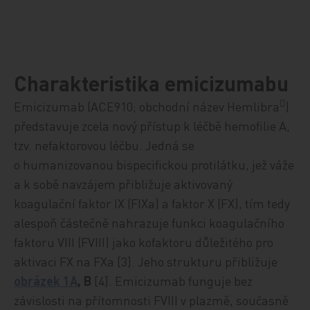
Charakteristika emicizumabu
Emicizumab (ACE910; obchodní název Hemlibra
)

představuje zcela nový přístup k léčbě hemofilie A,
tzv. nefaktorovou léčbu. Jedná se
o humanizovanou bispecifickou protilátku, jež váže
a k sobě navzájem přibližuje aktivovaný
koagulační faktor IX (FIXa) a faktor X (FX), tím tedy
alespoň částečně nahrazuje funkci koagulačního
faktoru VIII (FVIII) jako kofaktoru důležitého pro
aktivaci FX na FXa
[3]. Jeho strukturu p
řibližuje
obrázek 1A
, B
[4].
Emicizumab funguje bez
závislosti na přítomnosti FVIII v plazmě, současně