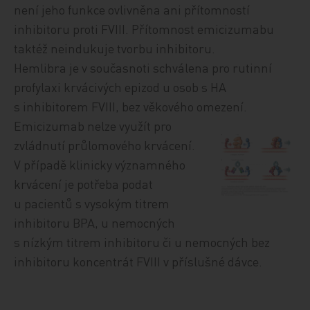
není jeho funkce ovlivněna ani přítomností
inhibitoru proti FVIII. Přítomnost emicizumabu
taktéž neindukuje tvorbu inhibitoru.
Hemlibra je v současnoti schválena pro rutinní
profylaxi krvácivých epizod u osob s HA
s inhibitorem FVIII, bez věkového omezení.
Emicizumab nelze využít pro
zvládnutí průlomového krvácení.
V případě klinicky významného
krvácení je potřeba podat
u pacientů s vysokým titrem
inhibitoru BPA, u nemocných
s nízkým titrem inhibitoru či u nemocných bez
inhibitoru koncentrát FVIII v příslušné dávce.