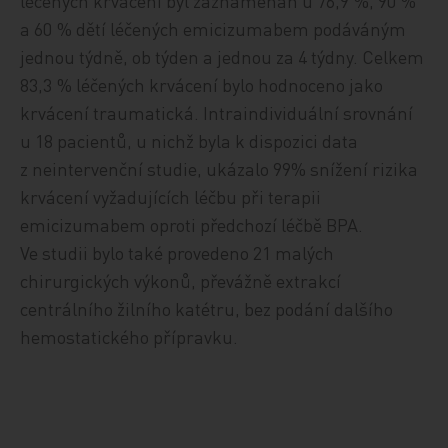
léčených krvácení byl zaznamenán u 76,9 %, 90 %
a 60 % dětí léčených emicizumabem podáváným
jednou týdně, ob týden a jednou za 4 týdny. Celkem
83,3 % léčených krvácení bylo hodnoceno jako
krvácení traumatická. Intraindividuální srovnání
u 18 pacientů, u nichž byla k dispozici data
z neintervenční studie, ukázalo 99% snížení rizika
krvácení vyžadujících léčbu při terapii
emicizumabem oproti předchozí léčbě BPA.
Ve studii bylo také provedeno 21 malých
chirurgických výkonů, převážně extrakcí
centrálního žilního katétru, bez podání dalšího
hemostatického přípravku.