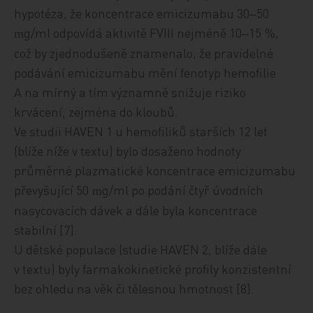
hypotéza, že koncentrace emicizumabu 30‒50
g/ml odpovídá aktivitě FVIII nejméně 10‒15 %,
m
což by zjednodušeně znamenalo, že pravidelné
podávání emicizumabu mění fenotyp hemofilie
A na mírný a tím významně snižuje riziko
krvácení, zejména do kloubů.
Ve studii HAVEN 1 u hemofiliků starších 12 let
(blíže níže v textu) bylo dosaženo hodnoty
průměrné plazmatické koncentrace emicizumabu
převyšující 50
g/ml po podání čtyř úvodních
m
nasycovacích dávek a dále byla koncentrace
stabilní [7].
U dětské populace (studie HAVEN 2, blíže dále
v textu) byly farmakokinetické profily konzistentní
bez ohledu na věk či tělesnou hmotnost [8].