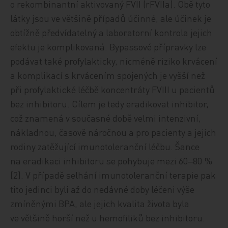
o rekombinantní aktivovaný FVII (rFVIIa). Obě tyto
látky jsou ve většině případů účinné, ale účinek je
obtížně předvídatelný a laboratorní kontrola jejich
efektu je komplikovaná. Bypassové přípravky lze
podávat také profylakticky, nicméně riziko krvácení
a komplikací s krvácením spojených je vyšší než
při profylaktické léčbě koncentráty FVIII u pacientů
bez inhibitoru. Cílem je tedy eradikovat inhibitor,
což znamená v současné době velmi intenzivní,
nákladnou, časově náročnou a pro pacienty a jejich
rodiny zatěžující imunotoleranční léčbu. Šance
na eradikaci inhibitoru se pohybuje mezi 60‒80 %
[2]. V případě selhání imunotoleranční terapie pak
tito jedinci byli až do nedávné doby léčeni výše
zmíněnými BPA, ale jejich kvalita života byla
ve většině horší než u hemofiliků bez inhibitoru.