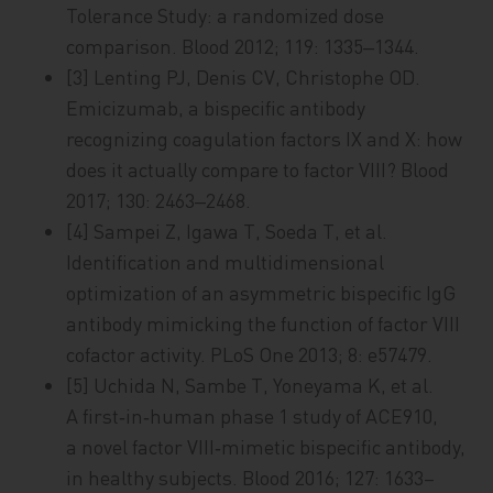
Tolerance Study: a randomized dose
comparison. Blood 2012; 119: 1335‒1344.
[3] Lenting PJ, Denis CV, Christophe OD.
Emicizumab, a bispecific antibody
recognizing coagulation factors IX and X: how
does it actually compare to factor VIII? Blood
2017; 130: 2463‒2468.
[4] Sampei Z, Igawa T, Soeda T, et al.
Identification and multidimensional
optimization of an asymmetric bispecific IgG
antibody mimicking the function of factor VIII
cofactor activity. PLoS One 2013; 8: e57479.
[5] Uchida N, Sambe T, Yoneyama K, et al.
A first‑in‑human phase 1 study of ACE910,
a novel factor VIII‑mimetic bispecific antibody,
in healthy subjects. Blood 2016; 127: 1633–