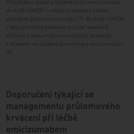
Pokud jde o výskyt protilátek proti emicizumabu,
ve studii HAVEN 1 nebyla prokázána tvorba
protilátek proti emicizumabu [7]. Ve studii HAVEN
2 byly protilátky detekovány u čtyř pacientů,
přičemž u dvou měly neutralizační potenciál
s ohledem na snížené koncentrace emicizumabu
[8].
Doporučení týkající se
managementu průlomového
krvácení při léčbě
emicizumabem