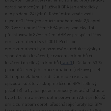
oproti nemocným, již užívali BPA jen epizodicky,
a to po dobu 24 týdnů. Roční míra krvácivosti
u jedinců léčených emicizumabem byla 2,9 oproti
23,3 ve skupině léčené BPA jen epizodicky. Toto
představovalo 87% snížení ABR ve prospěch léčby
emicizumabem (
p
0,001). Při léčbě
<
emicizumabem byla pozorována redukce výskytu
spontánních krvácení, krvácení do kloubů či
krvácení do cílových kloubů (
tab. 1
). Celkem 63 %
pacientů léčených emicizumabem (celkový počet
35) neprodělalo ve studii žádnou krvácivou
epizodu, kdežto ve skupině léčené BPA (celkový
počet 18) to byl jen jeden nemocný. Součástí studie
bylo také intraindividuální porovnání ABR při léčbě
emicizumabem oproti předcházející profylaxi BPA
(data získaná z neintervenční studie vedené před