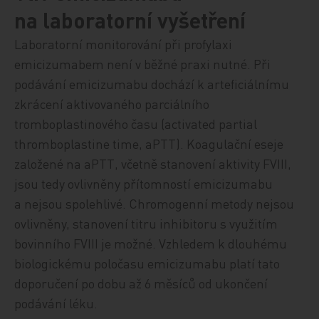
na laboratorní vyšetření
Laboratorní monitorování při profylaxi
emicizumabem není v běžné praxi nutné. Při
podávání emicizumabu dochází k arteficiálnímu
zkrácení aktivovaného parciálního
tromboplastinového času (
activated partial
thromboplastine time,
aPTT). Koagulační eseje
založené na aPTT,
včetně stanovení aktivity FVIII,
jsou tedy ovlivněny přítomností emicizumabu
a nejsou spolehlivé. Chromogenní metody nejsou
ovlivněny, stanovení titru inhibitoru s využitím
bovinního FVIII je možné. Vzhledem k dlouhému
biologickému poločasu emicizumabu platí tato
doporučení po dobu až 6 měsíců od ukončení
podávání léku.