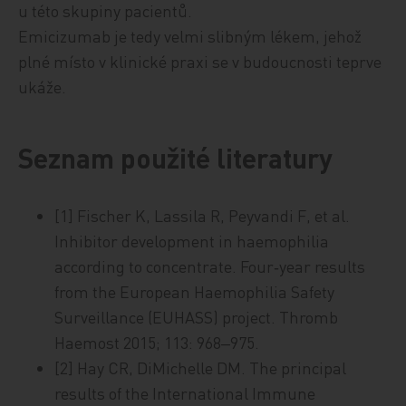
u této skupiny pacientů.
Emicizumab je tedy velmi slibným lékem, jehož
plné místo v klinické praxi se v budoucnosti teprve
ukáže.
Seznam použité literatury
[1] Fischer K, Lassila R, Peyvandi F, et al.
Inhibitor development in haemophilia
according to concentrate. Four‑year results
from the European Haemophilia Safety
Surveillance (EUHASS) project. Thromb
Haemost 2015; 113: 968‒975.
[2] Hay CR, DiMichelle DM. The principal
results of the International Immune