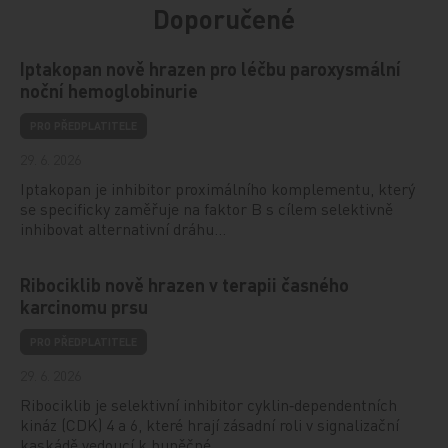
Doporučené
Iptakopan nově hrazen pro léčbu paroxysmální
noční hemoglobinurie
PRO PŘEDPLATITELE
29. 6. 2026
Iptakopan je inhibitor proximálního komplementu, který
se specificky zaměřuje na faktor B s cílem selektivně
inhibovat alternativní dráhu…
Ribociklib nově hrazen v terapii časného
karcinomu prsu
PRO PŘEDPLATITELE
29. 6. 2026
Ribociklib je selektivní inhibitor cyklin‑dependentních
kináz (CDK) 4 a 6, které hrají zásadní roli v signalizační
kaskádě vedoucí k buněčné…