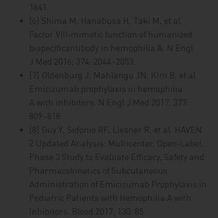
1641.
[6] Shima M, Hanabusa H, Taki M, et al.
Factor VIII‑mimetic function of humanized
bispecificantibody in hemophilia A. N Engl
J Med 2016; 374: 2044–2053.
[7] Oldenburg J, Mahlangu JN, Kim B, et al.
Emicizumab prophylaxis in hemophilia
A with inhibitors. N Engl J Med 2017; 377:
809–818.
[8] Guy Y, Sidonio RF, Liesner R, et al. HAVEN
2 Updated Analysis: Multicenter, Open‑Label,
Phase 3 Study to Evaluate Efficacy, Safety and
Pharmacokinetics of Subcutaneous
Administration of Emicizumab Prophylaxis in
Pediatric Patients with Hemophilia A with
Inhibitors. Blood 2017; 130: 85.