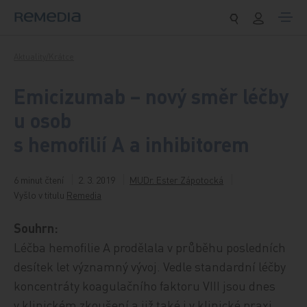
Přeskočit na obsah
Aktuality/Krátce
Emicizumab – nový směr léčby
u osob
s hemofilií A a inhibitorem
6 minut čtení
2. 3. 2019
MUDr. Ester Zápotocká
Vyšlo v titulu
Remedia
Souhrn:
Léčba hemofilie A prodělala v průběhu posledních
desítek let významný vývoj. Vedle standardní léčby
koncentráty koagulačního faktoru VIII jsou dnes
v klinickém zkoušení a již také i v klinické praxi