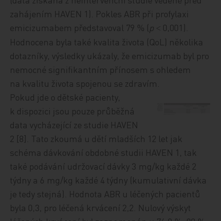
zahájením HAVEN 1). Pokles ABR při profylaxi
emicizumabem představoval 79 % (
p
0,001).
<
Hodnocena byla také kvalita života (QoL) několika
dotazníky, výsledky ukázaly, že emicizumab byl pro
nemocné signifikantním přínosem s ohledem
na kvalitu života spojenou se zdravím.
Pokud jde o dětské pacienty,
k dispozici jsou pouze průběžná
data vycházející ze studie HAVEN
2 [8]. Tato zkoumá u dětí mladších 12 let jak
schéma dávkování obdobné studii HAVEN 1, tak
také podávání udržovací dávky 3 mg/kg každé 2
týdny a 6 mg/kg každé 4 týdny (kumulativní dávka
je tedy stejná). Hodnota ABR u léčených pacientů
byla 0,3, pro léčená krvácení 2,2. Nulový výskyt