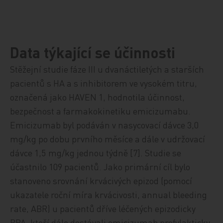
Data týkající se účinnosti
Stěžejní studie fáze III u dvanáctiletých a starších
pacientů s HA a s inhibitorem ve vysokém titru,
označená jako ­HAVEN 1, hodnotila účinnost,
bezpečnost a farmakokinetiku emicizumabu.
Emicizumab byl podáván v nasycovací dávce 3,0
mg/kg po dobu prvního měsíce a dále v udržovací
dávce 1,5 mg/kg jednou týdně [7]. Studie se
účastnilo 109 pacientů. Jako primární cíl bylo
stanoveno srovnání krvácivých epizod (pomocí
ukazatele roční míra krvácivosti, annual bleeding
rate, ABR) u pacientů dříve léčených epizodicky
BPA, kteří dále dostávali emicizumab profylakticky,