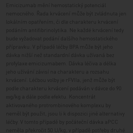
Emicizumab mění hemostatický potenciál
nemocného. Řada krvácení může být zvládnuta jen
lokálním opatřením, či dle charakteru krvácení
podáním antifibrinolytika. Ne každé krvácení tedy
bude vyžadovat podání dalšího hemostatického
přípravku. V případě léčby BPA může být jeho
dávka nižší než standardní dávka užívaná bez
profylaxe emicizumabem. Dávka léčiva a délka
jeho užívání závisí na charakteru a rozsahu
krvácení. Léčbou volby je rFVIIa, jenž může být
podle charakteru krvácení podáván v dávce do 90
g/kg a dále podle efektu. Koncentrát
m
aktivovaného protrombinového komplexu by
neměl být použit, jsou li k dispozici jiné alternativy
léčby. V tomto případě by počáteční dávka aPCC
neměla překročit 50 U/kg, v případě potřeby druhé