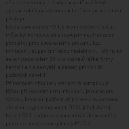
dětí i frekventněji. U řady pacientů může být
aplikace obtížná vzhledem k horšímu perifernímu
přístupu.
Léčba koncentráty FVIII je velmi efektivní, avšak
může být komplikována rozvojem neutralizační
protilátky proti podávanému proteinu (tzv.
inhibitor), jež pak činí léčbu neefektivní. Toto riziko
se pohybuje kolem 30 % u nositelů těžké formy
hemofilie A a nejvyšší je během prvních 50
podaných dávek
[1].
Přítomnost inhibitoru významně komplikuje
léčbu, při vysokém titru inhibitoru je nutno pro
zástavu krvácení podávat přípravky s bypassovou
aktivitou (bypassing agent, BPA), jež obcházejí
funkci FVIII. Jedná se o koncentrát aktivovaného
protrombinového komplexu (aPCC) či