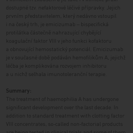
dostupné tzv. nefaktorové léčivé přípravky. Jejich
prvním představitelem, který nedávno vstoupil
i na český trh, je emicizumab ‒ bispecifická
protilátka částečně nahrazující chybějící
koagulační faktor VIII v jeho funkci kofaktoru
a obnovující hemostatický potenciál. Emicizumab
je v současné době podáván hemofilikům A, jejichž
léčba je komplikována rozvojem inhibitoru
a u nichž selhala imunotoleranční terapie.
Summary:
The treatment of haemophilia A has undergone
significant development over the last decade. In
addition to standard treatment with clotting factor
VIII concentrates, so‑called non‑factorial products
are being tested in clinical trials and some of them