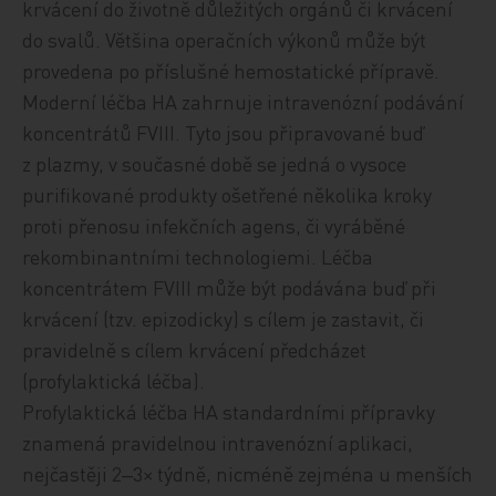
krvácení do životně důležitých orgánů či krvácení
do svalů. Většina operačních výkonů může být
provedena po příslušné hemostatické přípravě.
Moderní léčba HA zahrnuje intravenózní podávání
koncentrátů FVIII. Tyto jsou připravované buď
z plazmy, v současné době se jedná o vysoce
purifikované produkty ošetřené několika kroky
proti přenosu infekčních agens, či vyráběné
rekombinantními technologiemi. Léčba
koncentrátem FVIII může být podávána buď při
krvácení (tzv. epizodicky) s cílem je zastavit, či
pravidelně s cílem krvácení předcházet
(profylaktická léčba).
Profylaktická léčba HA standardními přípravky
znamená pravidelnou intravenózní aplikaci,
nejčastěji 2‒3× týdně, nicméně zejména u menších