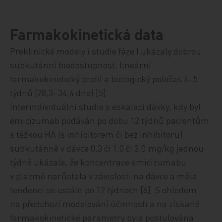
Farmakokinetická data
Preklinické modely i studie fáze I ukázaly dobrou
subkutánní biodostupnost, lineární
farmakokinetický profil a biologický poločas 4‒5
týdnů (28,3‒34,4 dne)
[5].
Interindividuální studie s eskalací dávky, kdy byl
emicizumab podáván po dobu 12 týdnů pacientům
s těžkou HA (s inhibitorem či bez inhibitoru)
subkutánně v dávce 0,3 či 1,0 či 3,0 mg/kg jednou
týdně ukázala, že koncentrace emicizumabu
v plazmě narůstala v závislosti na dávce a měla
tendenci se ustálit po 12 týdnech [6]. S ohledem
na předchozí modelování účinnosti a na získané
farmakokinetické parametry byla postulována