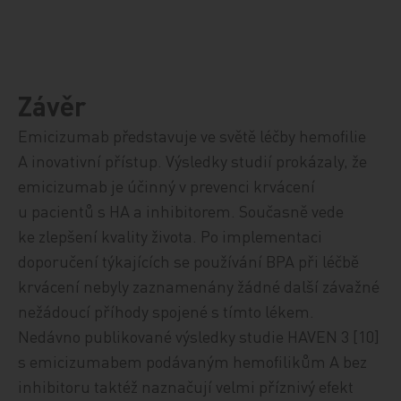
Závěr
Emicizumab představuje ve světě léčby hemofilie
A inovativní přístup. Výsledky studií prokázaly, že
emicizumab je účinný v prevenci krvácení
u pacientů s HA a inhibitorem. Současně vede
ke zlepšení kvality života. Po implementaci
doporučení týkajících se používání BPA při léčbě
krvácení nebyly zaznamenány žádné další závažné
nežádoucí příhody spojené s tímto lékem.
Nedávno publikované výsledky studie HAVEN 3 [10]
s emicizumabem podávaným hemofilikům A bez
inhibitoru taktéž naznačují velmi příznivý efekt