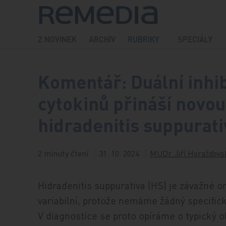
Přeskočit na obsah
Z NOVINEK
ARCHIV
RUBRIKY
SPECIÁLY
Komentář: Duální inhi
cytokinů přináší novou
hidradenitis suppurati
2 minuty čtení
31. 10. 2024
MUDr. Jiří Horažďovs
Hidradenitis suppurativa (HS) je závažné 
variabilní, protože nemáme žádný specifick
V diagnostice se proto opíráme o typický ob