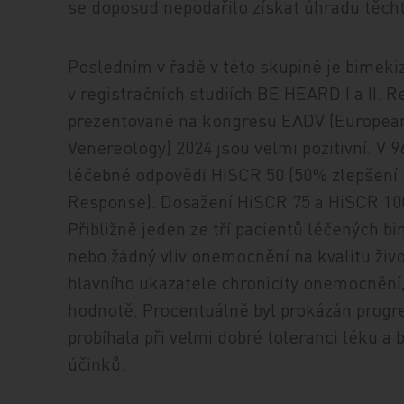
se doposud nepodařilo získat úhradu těchto
Posledním v řadě v této skupině je bimek
v registračních studiích BE HEARD I a II. R
prezentované na kongresu EADV (Europea
Venereology) 2024 jsou velmi pozitivní. V 
léčebné odpovědi HiSCR 50 (50% zlepšení d
Response). Dosažení HiSCR 75 a HiSCR 100 
Přibližně jeden ze tří pacientů léčených
nebo žádný vliv onemocnění na kvalitu život
hlavního ukazatele chronicity onemocnění, b
hodnotě. Procentuálně byl prokázán progres
probíhala při velmi dobré toleranci léku 
účinků.