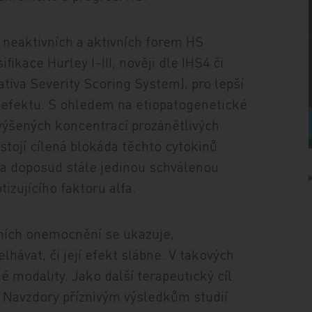
u neaktivních a aktivních forem HS
ikace Hurley I–III, nověji dle IHS4 či
ativa Severity Scoring System), pro lepší
 efektu. S ohledem na etiopatogenetické
výšených koncentrací prozánětlivých
 stojí cílená blokáda těchto cytokinů
 a doposud stále jedinou schválenou
izujícího faktoru alfa.
tních onemocnění se ukazuje,
hávat, či její efekt slábne. V takových
é modality. Jako další terapeutický cíl
. Navzdory příznivým výsledkům studií