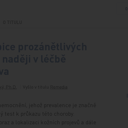
O
O TITULU
bice prozánětlivých
 naději v léčbě
va
ký, Ph.D.
Vyšlo v titulu
Remedia
onemocnění, jehož prevalence je značně
ý test k průkazu této choroby.
raz a lokalizaci kožních projevů a dále