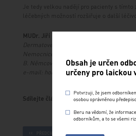
Je tedy velkou nadějí pro pacienty s tím
léčebných možností rozšiřuje o další léč
MUDr. Jiří Horažďovský, Ph.D.
Dermatovenerologické oddělení
Nemocnice České Budějovice a.s.
Obsah je určen odb
B. Němcové 585/54, 370 01 České Budějov
určeny pro laickou 
e-mail: horazdovsky.jiri@nemcb.cz
Potvrzuji, že jsem odborníkem
Sdílejte článek
osobou oprávněnou předepisov
Beru na vědomí, že informace
odborníkům, a to se všemi riz
PŘEDCHOZÍ ČLÁNEK