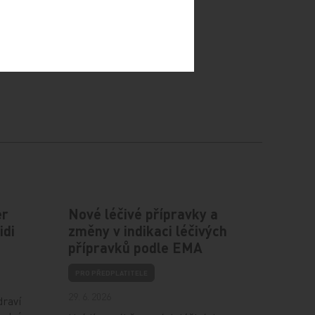
er
Nové léčivé přípravky a
idi
změny v indikaci léčivých
přípravků podle EMA
PRO PŘEDPLATITELE
29. 6. 2026
draví