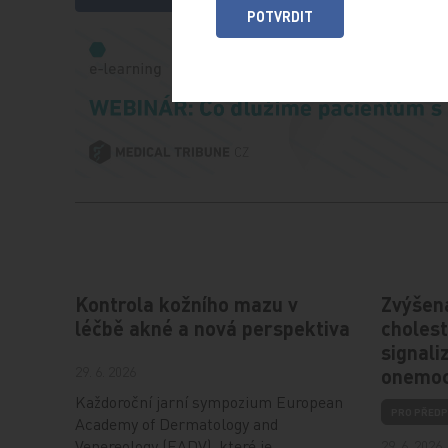
POTVRDIT
Kontrola kožního mazu v
Zvýšená
léčbě akné a nová perspektiva
choles
signali
29. 6. 2026
onemoc
Každoroční jarní sympozium European
PRO PŘEDP
Academy of Dermatology and
Venereology (EADV), které je
29. 6. 2026