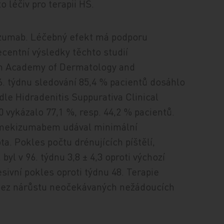
 léčiv pro terapii HS.
izumab. Léčebný efekt má podporu
ecentní výsledky těchto studií
n Academy of Dermatology and
96. týdnu sledování 85,4 % pacientů dosáhlo
le Hidradenitis Suppurativa Clinical
vykázalo 77,1 %, resp. 44,2 % pacientů.
 bimekizumabem udával minimální
a. Pokles počtu drénujících píštělí,
yl v 96. týdnu 3,8 ± 4,3 oproti výchozí
ivní pokles oproti týdnu 48. Terapie
a bez nárůstu neočekávaných nežádoucích