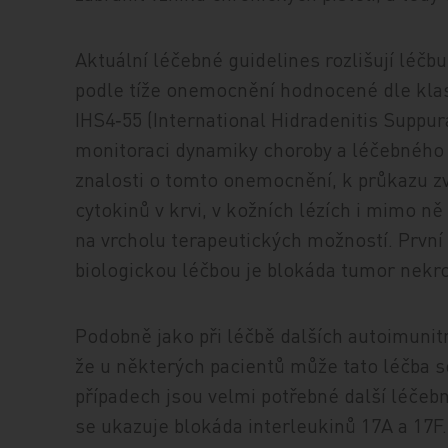
Aktuální léčebné guidelines rozlišují léčb
podle tíže onemocnění hodnocené dle klasif
IHS4‑55 (International Hidradenitis Suppur
monitoraci dynamiky choroby a léčebného
znalosti o tomto onemocnění, k průkazu z
cytokinů v krvi, v kožních lézích i mimo ně
na vrcholu terapeutických možností. První
biologickou léčbou je blokáda tumor nekrot
Podobně jako při léčbě dalších autoimuni
že u některých pacientů může tato léčba sel
případech jsou velmi potřebné další léčebn
se ukazuje blokáda interleukinů 17A a 17F