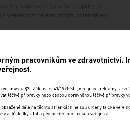
to závažným onemocněním, že se spektrum
ivo s významným terapeutickým potenciálem.
orným pracovníkům ve zdravotnictví. 
ice 1
veřejnost.
 ve smyslu §2a Zákona č. 40/1995 Sb., o regulaci reklamy, ve zněn
at léčivé přípravky nebo osobou oprávněnou léčivé přípravky vy
 obsažené dále na těchto stránkách nejsou určeny laické veřejn
iky a důsledky z toho plynoucími pro laickou veřejnost.
NÁSLEDUJÍCÍ ČLÁNEK