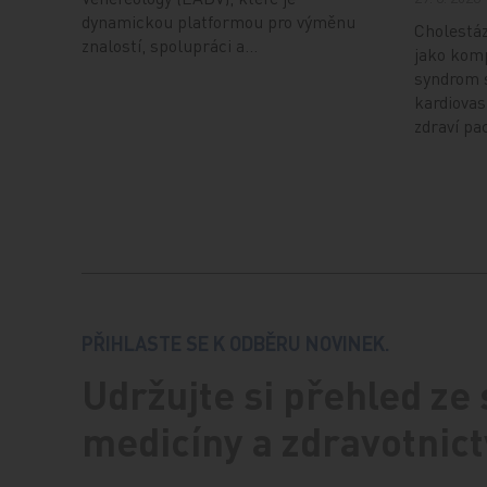
dynamickou platformou pro výměnu
Cholestáz
znalostí, spolupráci a…
jako komp
syndrom s
kardiovas
zdraví pa
PŘIHLASTE SE K ODBĚRU NOVINEK.
Udržujte si přehled ze
medicíny a zdravotnict