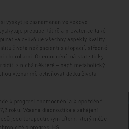
yšší výskyt je zaznamenán ve věkové
vyskytuje prepubertálně a prevalence také
ppurativa ovlivňuje všechny aspekty kvality
alitu života než pacienti s alopecií, středně
i chorobami. One­moc­ně­ní má statisticky
idit, z nichž některé – např. metabolický
ohou významně ovlivňovat délku života
vede k progresi onemocnění a k opožděné
7,2 roku. Včasná diagnostika a zahájení
scesů jsou terapeutickým cílem, který může
chronicitě a progresi HS.