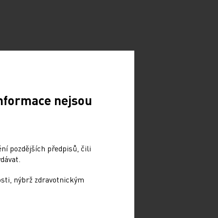
Informace nejsou
í pozdějších předpisů, čili
dávat.
osti, nýbrž zdravotnickým