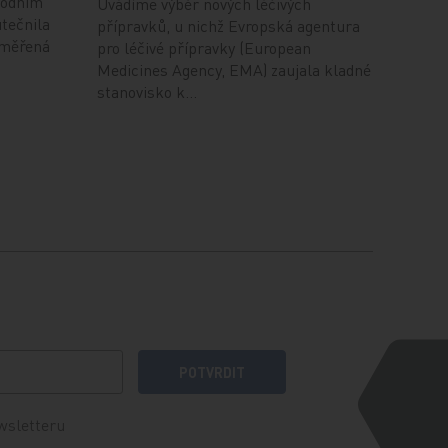
hodním
Uvádíme výběr nových léčivých
tečnila
přípravků, u nichž Evropská agentura
aměřená
pro léčivé přípravky (European
Medicines Agency, EMA) zaujala kladné
stanovisko k…
POTVRDIT
wsletteru