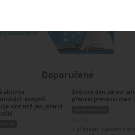
Doporučené
 aktivita
Světový den zdraví jat
tatických enzymů
přenesl prevenci mezi l
zuje více než jen jaterní
PRO PŘEDPLATITELE
nění
29. 6. 2026
LATITELE
U příležitosti Světového dne z