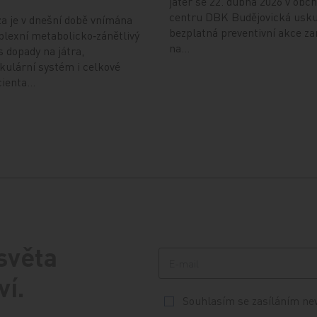
jater se 22. dubna 2026 v obc
centru DBK Budějovická usku
a je v dnešní době vnímána
bezplatná preventivní akce z
lexní metabolicko‑zánětlivý
na…
 dopady na játra,
kulární systém i celkové
cienta…
 světa
ví.
Souhlasím se zasíláním ne