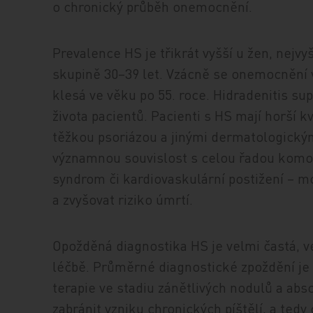
o chronický průběh onemocnění.
Prevalence HS je třikrát vyšší u žen, nejv
skupině 30–39 let. Vzácně se onemocnění 
klesá ve věku po 55. roce. Hidradenitis su
života pacientů. Pacienti s HS mají horší kv
těž­kou psoriázou a jinými dermatologickým
významnou souvislost s celou řadou komorb
syndrom či kardiovaskulární postižení – m
a zvyšovat riziko úmrtí.
Opožděná diagnostika HS je velmi častá, 
léčbě. Průměrné diagnostické zpoždění je 
terapie ve stadiu zánětlivých nodulů a ab
zabránit vzniku chronických píštělí, a tedy 