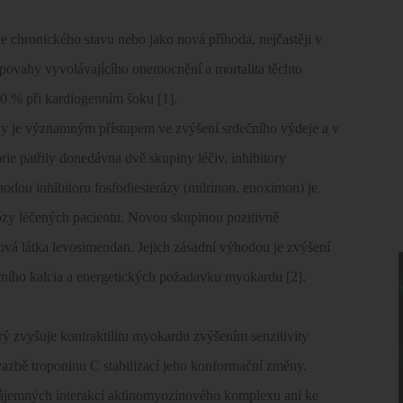
 chronického stavu nebo jako nová příhoda, nejčastěji v
povahy vyvolávajícího onemocnění a mortalita těchto
90 % při kardiogenním šoku [1].
ivy je významným přístupem ve zvýšení srdečního výdeje a v
rie patřily donedávna dvě skupiny léčiv, inhibitory
odou inhibitoru fosfodiesterázy (milrinon, enoximon) je
ózy léčených pacientu. Novou skupinou pozitivně
ypová látka levosimendan. Jejich zásadní výhodou je zvýšení
árního kalcia a energetických požadavku myokardu [2].
ý zvyšuje kontraktilitu myokardu zvýšením senzitivity
vazbě troponinu C stabilizací jeho konformační změny.
ájemných interakcí aktinomyozinového komplexu ani ke