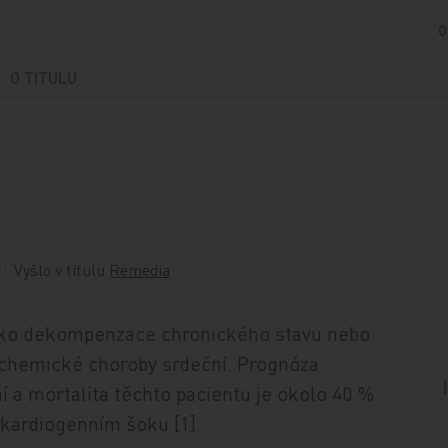
O
O TITULU
Vyšlo v titulu
Remedia
jako dekompenzace chronického stavu nebo
ischemické choroby srdeční. Prognóza
í a mortalita těchto pacientu je okolo 40 %
 kardiogenním šoku [1].