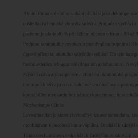
Akutní forma srdečního selhání přichází jako dekompenzace
dusledku ischemické choroby srdeční. Prognóza vychází z 
pacientu je okolo 40 % při těžkém plicním edému a 80 až 
Podpora kontraktility myokardu pozitivně inotropními léč
úpravě příznaku akutního srdečního selhání. Do této katego
fosfodiesterázy a b-agonisté (dopamin a dobutamin). Nevýh
zvýšení rizika arytmogeneze a zhoršení dlouhodobé progn
inotropních léčiv jsou tzv. kalciové senzitizátory a protot
kontraktility myokardu bez nárustu koncentrace intracelul
Mechanismus účinku
Levosimendan je aktivní levotočivý izomer simendanu, kter
myofilament k pusobení iontu vápníku. Dochází k silnější 
Tímto mechanismem nedochází k častějšímu opakování vz