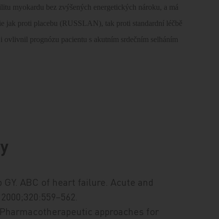
ktilitu myokardu bez zvýšených energetických nároku, a má
udie jak proti placebu (RUSSLAN), tak proti standardní léčbě
i ovlivnil prognózu pacientu s akutním srdečním selháním
ry
p GY. ABC of heart failure. Acute and
2000;320:559–562.
. Pharmacotherapeutic approaches for