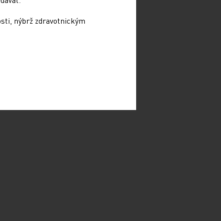
osti, nýbrž zdravotnickým