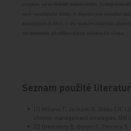
receptoru, ani na blokádě fosfodiesterázy. Zesiluje kontra
navíc vazodilatační účinky. K dispozici jsou mortalitní st
dobutaminem (LIDO). V této studii levosimendan příznivěj
než dobutamin, při nižším výskytu nežádoucích účinku.
Seznam použité literatu
[1] Millane T, Jackson G, Gibbs CR, Li
chronic management strategies. BMJ 
[2] Greenberg B, Borghi C, Perrone S