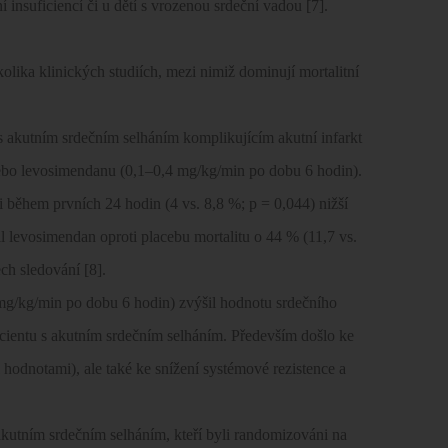
 insuficiencí či u dětí s vrozenou srdeční vadou [7].
lika klinických studiích, mezi nimiž dominují mortalitní
akutním srdečním selháním komplikujícím akutní infarkt
nebo levosimendanu (0,1–0,4 mg/kg/min po dobu 6 hodin).
 během prvních 24 hodin (4 vs. 8,8 %; p = 0,044) nižší
il levosimendan oproti placebu mortalitu o 44 % (11,7 vs.
ch sledování [8].
mg/kg/min po dobu 6 hodin) zvýšil hodnotu srdečního
cientu s akutním srdečním selháním. Především došlo ke
hodnotami), ale také ke snížení systémové rezistence a
kutním srdečním selháním, kteří byli randomizováni na