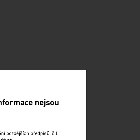
Informace nejsou
í pozdějších předpisů, čili
dávat.