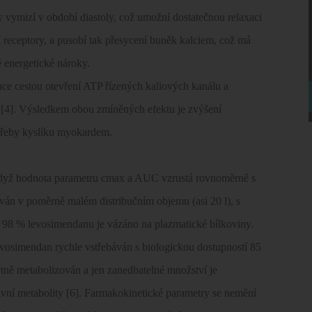
 vymizí v období diastoly, což umožní dostatečnou relaxaci
ní receptory, a pusobí tak přesycení buněk kalciem, což má
 energetické nároky.
e cestou otevření ATP řízených kaliových kanálu a
[4]. Výsledkem obou zmíněných efektu je zvýšení
třeby kyslíku myokardem.
když hodnota parametru cmax a AUC vzrustá rovnoměrně s
uován v poměrně malém distribučním objemu (asi
20 l
), s
 98 % levosimendanu je vázáno na plazmatické bílkoviny.
levosimendan rychle vstřebáván s biologickou dostupností 85
ně metabolizován a jen zanedbatelné množství je
vní metabolity [6]. Farmakokinetické parametry se nemění