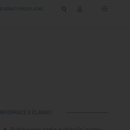
BJEDNAT PŘEDPLATNÉ
INFORMACE O ČLÁNKU
Publikováno podle publikační normy: