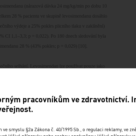
evosimendanu (nárazová dávka 24 mg/kg/min po dobu 10
Celkem 28 % pacientu ve skupině levosimendanu dosáhlo
ího výdeje a 25% pokles plicního tlaku v zaklínění)
95% CI 1,1–3,3; p = 0,022). Po 180 dnech sledování byla
simendanu 28 % (43% pokles; p = 0,029) [10].
čního selhání. Levosimendan lze používat pouze jako
tiky, inhibitory ACE a digoxinem není dostatečná a kdy je
orným pracovníkům ve zdravotnictví. 
 velmi dobře snášen, většina jeho nežádoucích účinku je
veřejnost.
jevovaly bolesti hlavy (8,7 %) a hypotenze (6,5 %), jak
. Ve studii LIDO zaznamenalo významně menší procento
 ve smyslu §2a Zákona č. 40/1995 Sb., o regulaci reklamy, ve zněn
at léčivé přípravky nebo osobou oprávněnou léčivé přípravky vy