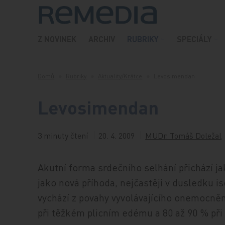
Přeskočit na obsah
Z NOVINEK
ARCHIV
RUBRIKY
SPECIÁLY
Domů
Rubriky
Aktuality/Krátce
Levosimendan
Levosimendan
3 minuty čtení
20. 4. 2009
MUDr. Tomáš Doležal
Akutní forma srdečního selhání přichází 
jako nová příhoda, nejčastěji v dusledku 
vychází z povahy vyvolávajícího onemocněn
při těžkém plicním edému a 80 až 90 % při