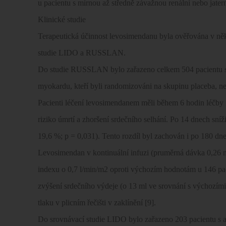
u pacientu s mírnou až středně závažnou renální nebo jaterní
Klinické studie
Terapeutická účinnost levosimendanu byla ověřována v něko
studie LIDO a RUSSLAN.
Do studie RUSSLAN bylo zařazeno celkem 504 pacientu s 
myokardu, kteří byli randomizováni na skupinu placeba, 
Pacienti léčení levosimendanem měli během 6 hodin léčby i
riziko úmrtí a zhoršení srdečního selhání. Po 14 dnech sníž
19,6 %; p = 0,031). Tento rozdíl byl zachován i po 180 dne
Levosimendan v kontinuální infuzi (pruměrná dávka 0,26 
indexu o 0,7 l/min/m2 oproti výchozím hodnotám u 146 pa
zvýšení srdečního výdeje (o 13 ml ve srovnání s výchozími 
tlaku v plicním řečišti v zaklínění [9].
Do srovnávací studie LIDO bylo zařazeno 203 pacientu s a