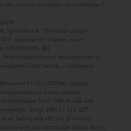
or the calcium sensitiser, levosimendan?
roponin
M, Sperelakis N. The novel calcium
 ATP-sensitive K+ channel in rat
er 1997;283:375–383.
 al. Pharmacokinetics of levosimendan in
ongestive heart failure. J Cardiovasc
, Neuvonen PJ. The CYP3A4 inhibitor
armacokinetics of a new calcium-
Clin Pharmacol Ther 1998;36:446–449.
evosimendan. Drugs 2001;61:613–627.
et al. Safety and efficacy of a novel
tients with left ventricular failure due to