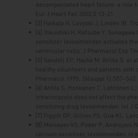
decompensated heart failure: a role f
Eur J Heart Fail 2003;5:13–21.
[3] Haikala H, Levijoki J, Linden IB. T
[4] Yokoshiki H, Katsube Y, Sunagawa 
sensitizer levosimendan activates the
ventricular cells. J Pharmacol Exp Th
[5] Sandell EP, Hayha M, Antila S, et
healthy volunteers and patients with c
Pharmacol 1995; 26(suppl 1):S57–S62.
[6] Antila S, Honkanen T, Lehtonen L
intraconazole does not affect the ph
sensitizing drug levosimendan. Int J 
[7] Figgitt DP, Gillies PS, Goa KL. L
[8] Moiseyev VS, Poder P, Andrejevs N 
calcium sensitizer, levosimendan, in pa