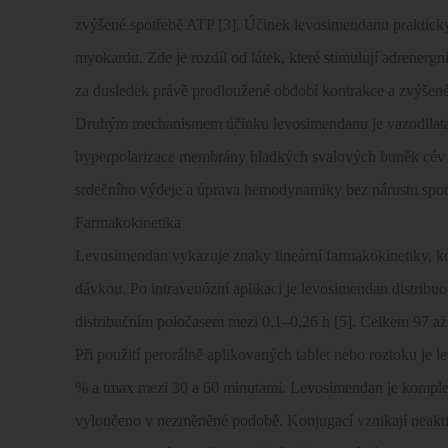
zvýšené spotřebě ATP [3]. Účinek levosimendanu prakticky
myokardu. Zde je rozdíl od látek, které stimulují adrenerg
za dusledek právě prodloužené období kontrakce a zvýšené
Druhým mechanismem účinku levosimendanu je vazodilatac
hyperpolarizace membrány hladkých svalových buněk cév 
srdečního výdeje a úprava hemodynamiky bez nárustu spo
Farmakokinetika
Levosimendan vykazuje znaky lineární farmakokinetiky, 
dávkou. Po intravenózní aplikaci je levosimendan distrib
distribučním poločasem mezi 0,1–0,26 h [5]. Celkem 97 až
Při použití perorálně aplikovaných tablet nebo roztoku je 
% a tmax mezi
30 a
60 minutami. Levosimendan je komplet
vyloučeno v nezměněné podobě. Konjugací vznikají neakti