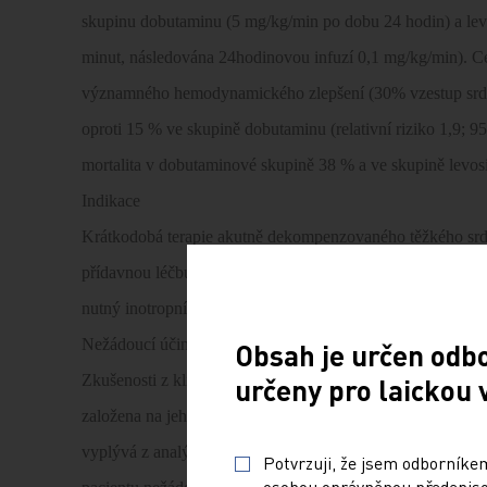
skupinu dobutaminu (5 mg/kg/min po dobu 24 hodin) a l
minut, následována 24hodinovou infuzí 0,1 mg/kg/min). 
významného hemodynamického zlepšení (30% vzestup srdečn
oproti 15 % ve skupině dobutaminu (relativní riziko 1,9; 
mortalita v dobutaminové skupině 38 % a ve skupině levo
Indikace
Krátkodobá terapie akutně dekompenzovaného těžkého srde
přídavnou léčbu v situacích, kdy obvyklá léčba např. diure
nutný inotropní podpurný účinek.
Nežádoucí účinky
Obsah je určen odb
Zkušenosti z klinických studií ukazují, že levosimendan je
určeny pro laickou 
založena na jeho vazodilatačním pusobení. Nejčastěji se ob
vyplývá z analýzy 972 pacientu léčených levosimendanem
Potvrzuji, že jsem odborníkem
osobou oprávněnou předepisov