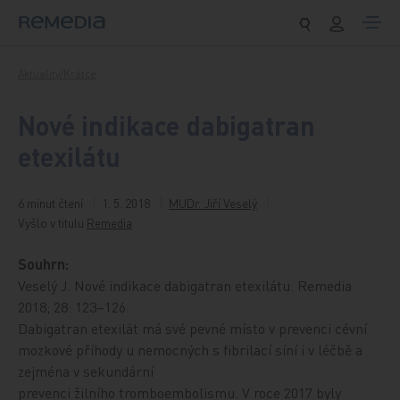
Přeskočit na obsah
Aktuality/Krátce
Nové indikace dabigatran
etexilátu
6 minut čtení
1. 5. 2018
MUDr. Jiří Veselý
Vyšlo v titulu
Remedia
Souhrn:
Veselý J. Nové indikace dabigatran etexilátu. Remedia
2018; 28: 123–126.
Dabigatran etexilát má své pevné místo v prevenci cévní
mozkové příhody u nemocných s fibrilací síní i v léčbě a
zejména v sekundární
prevenci žilního tromboembolismu. V roce 2017 byly