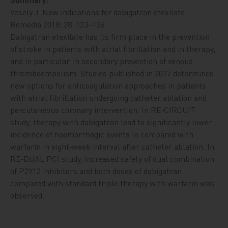
Vesely J. New indications for dabigatran etexilate.
Remedia 2018; 28: 123–126.
Dabigatran etexilate has its firm place in the prevention
of stroke in patients with atrial fibrillation and in therapy,
and in particular, in secondary prevention of venous
thromboembolism. Studies published in 2017 determined
new options for anticoagulation approaches in patients
with atrial fibrillation undergoing catheter ablation and
percutaneous coronary intervention. In RE‑CIRCUIT
study, therapy with dabigatran lead to significantly lower
incidence of haemorrhagic events in compared with
warfarin in eight‑week interval after catheter ablation. In
RE‑DUAL PCI study, increased safety of dual combination
of P2Y12 inhibitors and both doses of dabigatran
compared with standard triple therapy with warfarin was
observed.