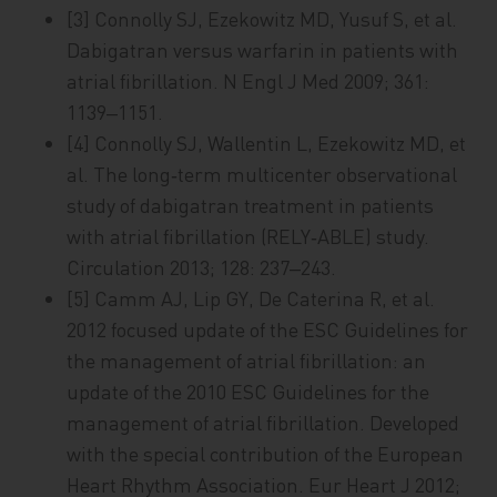
[3] Connolly SJ, Ezekowitz MD, Yusuf S, et al.
Dabigatran versus warfarin in patients with
atrial fibrillation. N Engl J Med 2009; 361:
1139‒1151.
[4] Connolly SJ, Wallentin L, Ezekowitz MD, et
al. The long‑term multicenter observational
study of dabigatran treatment in patients
with atrial fibrillation (RELY‑ABLE) study.
Circulation 2013; 128: 237‒243.
[5] Camm AJ, Lip GY, De Caterina R, et al.
2012 focused update of the ESC Guidelines for
the management of atrial fibrillation: an
update of the 2010 ESC Guidelines for the
management of atrial fibrillation. Developed
with the special contribution of the European
Heart Rhythm Association. Eur Heart J 2012;