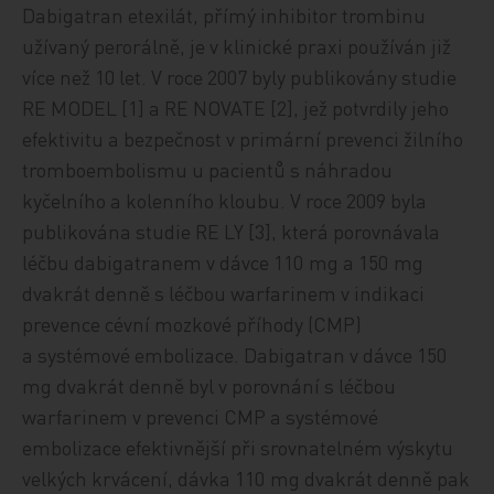
Dabigatran etexilát, přímý inhibitor trombinu
užívaný per­orálně, je v klinické praxi používán již
více než 10 let. V ro­ce 2007 byly publikovány studie
RE MODEL [1] a RE NOVATE [2], jež potvrdily jeho
efektivitu a bezpečnost v primární prevenci žilního
tromboembolismu u pacientů s náhradou
kyčelního a kolenního kloubu. V roce 2009 byla
publikována studie ­RE LY [3], která porovnávala
léčbu dabigatranem v dávce 110 mg a 150 mg
dvakrát denně s léčbou warfarinem v indikaci
prevence cévní mozkové příhody (CMP)
a systémové embolizace. Dabigatran v dávce 150
mg dvakrát denně byl v porovnání s léčbou
warfarinem v prevenci CMP a systémové
embolizace efektivnější při srovnatelném výskytu
velkých krvácení, dávka 110 mg dvakrát denně pak