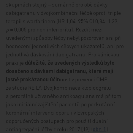
skupinách stejný ‒ sumárně pro obě dávky
dabigatranu v dvojkombinační léč
bě oproti triple
terapii s warfarinem (HR 1,04
;
95% CI 0,84–1
;
29
;
p
= 0,005 pro non inferioritu). Rozdíl mezi
uvedenými způsoby léčby nebyl pozorován ani při
hodnocení jednotlivých cíl
ových ukazatelů, ani pro
jednotlivá dávkování dabigatranu. Pro klinickou
praxi je
důležité, že uvedených výsledků bylo
dosaženo s dávkami dabigatranu, které mají
jasně prokázanou účin
nost v prevenci CMP
ze studie RE LY. Dvojkombinace klopidogrelu
a perorálně užíva
ného antikoagulans má přitom
jako iniciální zajištění pacientů po perkutánní
koronární intervenci oporu i v Evropských
dopor
učených postupech pro použi
tí duální
antiagregační léčby z roku 2017
[19] (
obr. 1
).