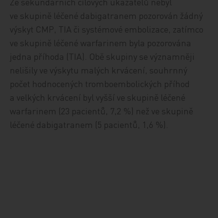
Ze sekundárních cílových ukazatelů nebyl
ve skupině léčené dabigatranem pozorován žádn
ý
výskyt
CMP, TIA či systémov
é
embolizace, zatímco
ve skupině léčené warfarinem byla pozorována
jedna
příhoda
(TIA). Obě skupiny se významněji
neli
šily ve výskytu malých krvácení
, souhrnný
po
č
et hodnocených tromboembolických příhod
a velkých krvácení byl vyšší ve skupině léčen
é
warfarinem (23 pacientů, 7,2 %) než ve skupině
léčen
é
dabigatranem (5 pacientů, 1,6 %).