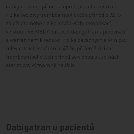
dabigatranem přinesla oproti placebu redukci
rizika recidivy tromboembolických příhod o 92 %
za přijatelného rizika krvácivých komplikací,
ve studii RE MEDY pak vedl dabigatran v porovnání
s warfarinem k redukci rizika závažných a klinicky
relevantních krvácení o 45 %, přičemž riziko
tromboembolických příhod se v obou skupinách
statisticky významně nelišilo.
Dabigatran u pacientů