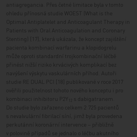
antiagregancia. Přes četné limitace byla v tomto
ohledu přínosná studie WOEST (What is the
Optimal Antiplatelet and Anticoagulant Ther­apy in
Patients with Oral Anticoagulation and Coronary
Stenting) [17], která ukázala, že koncept zajištění
pacienta kombinací warfarinu a klopidogrelu
může oproti standardní trojkombinační léčbě
přinést nižší riziko krvácivých komplikací bez
navýšení výskytu vaskulárních příhod. Autoři
studie RE DUAL PCI [18] publikované v roce 2017
ověřili použitelnost tohoto nov
ého konce
ptu i pro
kombinaci inhibitoru P2Y
s dabigatranem.
12
Do studie bylo zařazeno celkem 2 725 pacientů
s nevalvulární fibrilací síní, jimž byla provedena
perkutánní koronární intervence –
přibližně
v polovině případů se jednalo o léčbu akutního