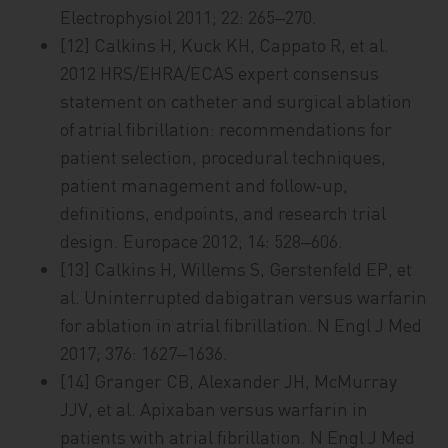
Electrophysiol 2011; 22: 265‒270.
[12] Calkins H, Kuck KH, Cappato R, et al.
2012 HRS/EHRA/ECAS expert consensus
statement on catheter and surgical ablation
of atrial fibrillation: recommendations for
patient selection, procedural techniques,
patient management and follow‑up,
definitions, endpoints, and research trial
design. Europace 2012; 14: 528‒606.
[13] Calkins H, Willems S, Gerstenfeld EP, et
al. Uninterrupted dabigatran versus warfarin
for ablation in atrial fibrillation. N Engl J Med
2017; 376: 1627‒1636.
[14] Granger CB, Alexander JH, McMurray
JJV, et al. Apixaban versus warfarin in
patients with atrial fibrillation. N Engl J Med