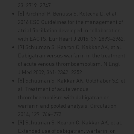
33: 2719–2747.
[6] Kirchhof P, Benussi S, Kotecha D, et al.
2016 ESC Guidelines for the management of
atrial fibrillation developed in collaboration
with EACTS. Eur Heart J 2016; 37: 2893‒2962.
[7] Schulman S, Kearon C, Kakkar AK, et al.
Dabigatran versus warfarin in the treatment
of acute venous thromboembolism. N Engl
J Med 2009; 361: 2342‒2352.
[8] Schulman S, Kakkar AK, Goldhaber SZ, et
al. Treatment of acute venous
thromboembolism with dabigatran or
warfarin and pooled analysis. Circulation
2014; 129: 764‒772.
[9] Schulman S, Kearon C, Kakkar AK, et al.
Extended use of dabigatran, warfarin, or