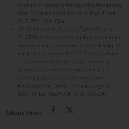
Dual antithrombotic therapy with dabigatran
after PCI in atrial fibrillation. N Engl J Med
2017; 377: 1513‒1524.
[19] Valgimigli M, Bueno H, Byrne RA, et al.
2017 ESC focused update on dual antiplatelet
therapy in coronary artery disease developed
in collaboration with EACTS: The Task Force
for dual antiplatelet therapy in coronary
artery disease of the European Society of
Cardiology (ESC) and of the European
Association for Cardio‑Thoracic Surgery
(EACTS). Eur Heart J 2018; 39: 213–260.
Sdílejte článek