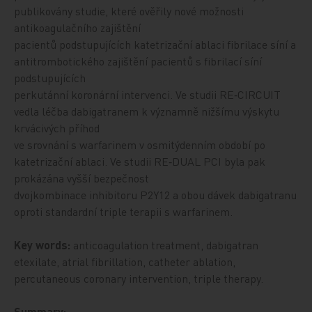
publikovány studie, které ověřily nové možnosti
antikoagulačního zajištění
pacientů podstupujících katetrizační ablaci fibrilace síní a
antitrombotického zajištění pacientů s fibrilací síní
podstupujících
perkutánní koronární intervenci. Ve studii RE‑CIRCUIT
vedla léčba dabigatranem k významně nižšímu výskytu
krvácivých příhod
ve srovnání s warfarinem v osmitýdenním období po
katetrizační ablaci. Ve studii RE‑DUAL PCI byla pak
prokázána vyšší bezpečnost
dvojkombinace inhibitoru P2Y12 a obou dávek dabigatranu
oproti standardní triple terapii s warfarinem.
Key words:
anticoagulation treatment, dabigatran
etexilate, atrial fibrillation, catheter ablation,
percutaneous coronary intervention, triple therapy.
Summary: