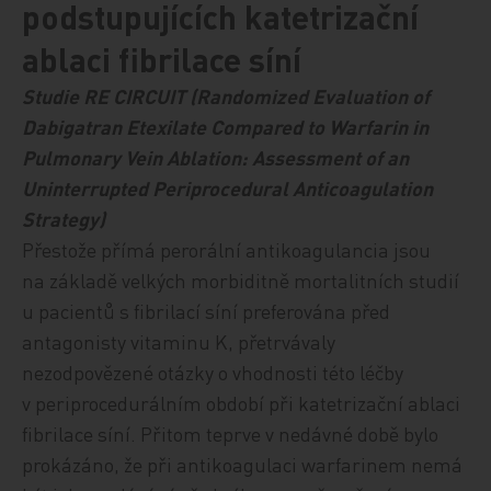
podstupujících katetrizační
ablaci fibrilace síní
Studie RE CIRCUIT (Randomized Evaluation of
Dabigatran Etexilate Compared to Warfarin in
Pulmonary Vein Ablation: Assessment of an
Uninterrupted Periprocedural Anticoagulation
Strategy)
Přestože přímá perorální antikoagulancia jsou
na základě velkých morbiditně mortalitních studií
u pacientů s fibrilací síní preferována před
antagonisty vitaminu K, přetrvávaly
nezodpovězené otázky o vhodnosti této léčby
v periprocedurálním období při katetrizační ablaci
fibrilace síní. Přitom teprve v nedávné době bylo
prokázáno, že při anti­ko­agu­la­ci warfarinem nemá