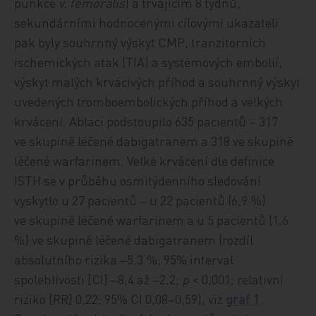
punkce
v. femoralis
) a trvajícím 8 týdnů,
sekundárními hodnocenými
cíl
ovými ukazateli
pak byly souhrnný výskyt CMP, tranzitorních
ischemických atak (TIA) a systémových emboli
í,
výskyt malých krvácivých příhod a souhrnný výskyt
uvedených tromboembolických příhod a velkých
krvácení. Ablaci podstoupilo 635 pacientů – 317
ve skupině léčené dabigatranem a 318 ve skupině
léčené warfarinem. Velké krvácení dle definice
ISTH se v průběhu osmitýdenního sledování
vyskytlo u 27 pacientů ‒ u 22 pacientů (6,9 %)
ve skupině léčené warfarinem a u 5 pacientů (1,6
%) ve skupině léčené dabigatranem (rozdíl
absolutního rizika ‒5,3 %; 95% interval
spolehlivosti [CI] ‒8,4 až ‒2,2;
p
< 0,001; relativní
riziko [RR] 0,22; 95% CI 0,08–0,59), viz
graf 1
.