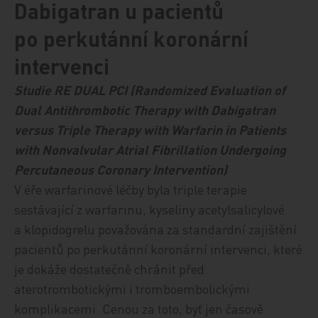
Dabigatran u pacientů
po perkutánní koronární
intervenci
Studie RE DUAL PCI (Randomized Evaluation of
Dual Antithrombotic Therapy with Dabigatran
versus Triple Ther­apy with Warfarin in Patients
with Nonvalvular Atrial Fibrillation Undergoing
Percutaneous Coronary Intervention)
V éře warfarinové léčby byla triple terapie
sestávající z warfarinu, kyseliny acetylsalicylové
a klopidogrelu považována za standardní zajištění
pacientů po perkutánní koronární intervenci, které
je dokáže dostatečně chránit před
aterotrombotickými i tromboembolickými
komplikacemi. Cenou za toto, byť jen časově