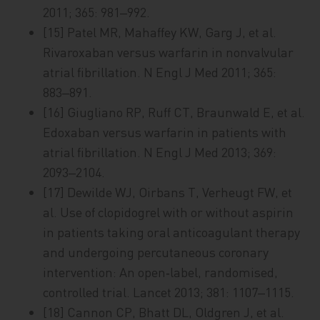
2011; 365: 981‒992.
[15] Patel MR, Mahaffey KW, Garg J, et al.
Rivaroxaban versus warfarin in nonvalvular
atrial fibrillation. N Engl J Med 2011; 365:
883‒891.
[16] Giugliano RP, Ruff CT, Braunwald E, et al.
Edoxaban versus warfarin in patients with
atrial fibrillation. N Engl J Med 2013; 369:
2093‒2104.
[17] Dewilde WJ, Oirbans T, Verheugt FW, et
al. Use of clopidogrel with or without aspirin
in patients taking oral anticoagulant therapy
and undergoing percutaneous coronary
intervention: An open‑label, randomised,
controlled trial. Lancet 2013; 381: 1107‒1115.
[18] Cannon CP, Bhatt DL, Oldgren J, et al.