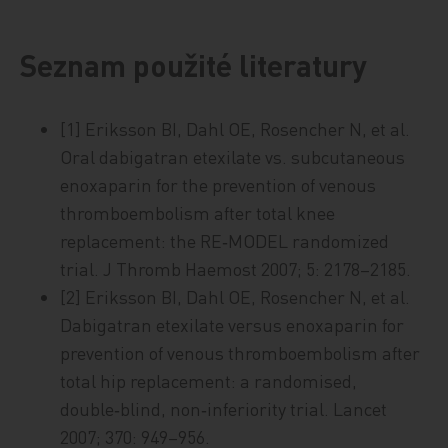
Seznam použité literatury
[1] Eriksson BI, Dahl OE, Rosencher N, et al.
Oral dabigatran etexilate vs. subcutaneous
enoxaparin for the prevention of venous
thromboembolism after total knee
replacement: the RE‑MODEL randomized
trial. J Thromb Haemost 2007; 5: 2178–2185.
[2] Eriksson BI, Dahl OE, Rosencher N, et al.
Dabigatran etexilate versus enoxaparin for
prevention of venous thromboembolism after
total hip replacement: a randomised,
double‑blind, non‑inferiority trial. Lancet
2007; 370: 949–956.