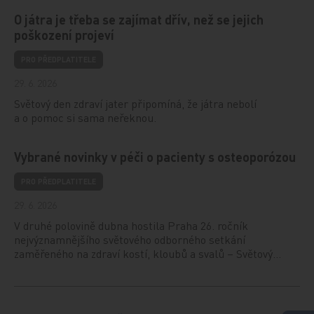
O játra je třeba se zajímat dřív, než se jejich
poškození projeví
PRO PŘEDPLATITELE
29. 6. 2026
Světový den zdraví jater připomíná, že játra nebolí
a o pomoc si sama neřeknou.
Vybrané novinky v péči o pacienty s osteoporózou
PRO PŘEDPLATITELE
29. 6. 2026
V druhé polovině dubna hostila Praha 26. ročník
nejvýznamnějšího světového odborného setkání
zaměřeného na zdraví kostí, kloubů a svalů – Světový…