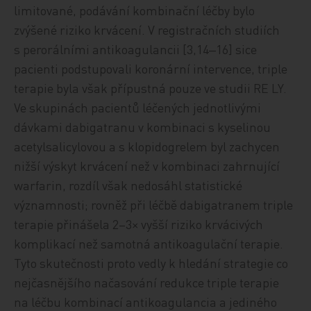
limitované, podávání kombinační léčby bylo
zvýšené riziko krvácení. V registračních studiích
s perorálními antikoagulancii [3,14‒16] sice
pacienti podstupovali koronární intervence, triple
terapie byla však přípustná pouze ve studii RE LY.
Ve skupinách pacientů léčených jednotlivými
dávkami dabigatranu v kombinaci s kyselinou
acetylsalicylovou a s klopidogrelem byl zachycen
nižší výskyt krvácení než v kombinaci zahrnující
warfarin, rozdíl však nedosáhl statistické
významnosti; rovněž při léčbě dabigatranem triple
terapie přinášela 2–3× vyšší riziko krvácivých
komplikací než samotná antikoagulační terapie.
Tyto skutečnosti proto vedly k hledání strategie co
nejčasnějšího načasování redukce triple terapie
na léčbu kombinací antikoagulancia a jediného