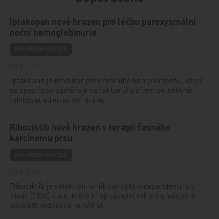
Iptakopan nově hrazen pro léčbu paroxysmální
noční hemoglobinurie
PRO PŘEDPLATITELE
29. 6. 2026
Iptakopan je inhibitor proximálního komplementu, který
se specificky zaměřuje na faktor B s cílem selektivně
inhibovat alternativní dráhu…
Ribociklib nově hrazen v terapii časného
karcinomu prsu
PRO PŘEDPLATITELE
29. 6. 2026
Ribociklib je selektivní inhibitor cyklin‑dependentních
kináz (CDK) 4 a 6, které hrají zásadní roli v signalizační
kaskádě vedoucí k buněčné…