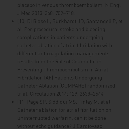
placebo in venous thromboembolism. N Engl
J Med 2013; 368: 709‒718.
[10] Di Biase L, Burkhardt JD, Santangeli P, et
al. Periprocedural stroke and bleeding
complications in patients undergoing
catheter ablation of atrial fibrillation with
different anticoagulation management:
results from the Role of Coumadin in
Preventing Thromboembolism in Atrial
Fibrillation (AF) Patients Undergoing
Catheter Ablation (COMPARE) randomized
trial. Circulation 2014; 129: 2638‒2644.
[11] Page SP, Siddiqui MS, Finlay M, et al.
Catheter ablation for atrial fibrillation on
uninterrupted warfarin: can it be done
without echo guidance? J Cardiovasc