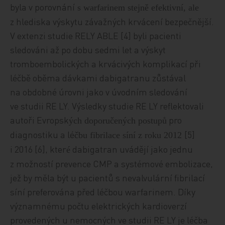
byla v porovnání
s warfarinem stejně efektivní, ale
z hlediska výskytu závažných krvácení bezpečnější.
V extenzi studie RELY ABLE [4] byli pacienti
sledováni až po dobu sedmi let a výskyt
tromboembolických a krvácivých komplikací při
léčbě oběma dávkami dabigatranu zůstával
na obdobné úrovni jako v úvodním sledování
ve studii RE LY. Výsledky studie RE LY reflektovali
autoři Evropsk
pro
ých doporučených postupů
diagnostiku a lé
[5]
čbu fibrilace síní z roku 2012
i 2016 [6], kter
dabigatran uvádějí jako jednu
é
z možností prevence CMP a systémové embolizace,
jež by měla být u pacientů s nevalvulární fibrilací
síní preferována před léčbou warfarinem. Díky
významnému počtu elektrických kardioverzí
provedených u nemocných ve studii RE LY je léčba