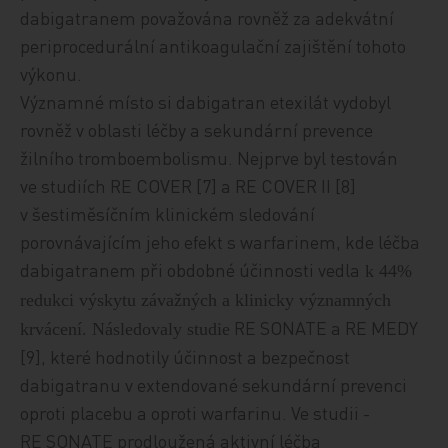
dabigatranem považována rovněž za adekvátní
periprocedurální antikoagulační zajištění tohoto
výkonu.
Významné místo si dabigatran etexilát vydobyl
rovněž v oblasti léčby a sekundární prevence
žilního tromboembolismu. Nejprve byl testován
ve studiích RE COVER [7] a RE COVER II [8]
v šestiměsíčním klinickém sledování
porovnávajícím jeho efekt s warfarinem, kde léčba
dabigatranem při obdobné účinnosti vedla
k 44%
redukci výskytu závažných a klinicky významných
­RE SONATE a RE MEDY
krvácení. Následovaly studie
[9], které hodnotily účinnost a bezpečnost
dabigatranu v extendované sekundární pre­ven­ci
oproti placebu a oproti warfarinu. Ve studii ­
RE SONATE prodloužená aktivní léčba