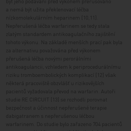
být jeho podávání před výkonem přerušováno
a nemá být užita překlenovací léčba
nízkomolekulárním heparinem [10,11].
Nepřerušená léčba warfarinem se tedy stala
zlatým standardem antikoagulačního zajištění
tohoto výkonu. Na základě menších prací pak byla
za alternativu považována před výkonem
přerušená léčba novými perorálními
antikoagulancii, vzhledem k periprocedurálnímu
riziku tromboembolických komplikací [12] však
některá pracoviště obzvlášť u rizikovějších
pacientů vyžadovala převod na warfarin. Autoři
studie RE CIRCUIT [13] se rozhodli porovnat
bezpečnost a účinnost nepřerušen
é
terapie
dabigatranem s nepřerušenou léčbou
warfarinem. Do studie bylo zařazeno 704 pacientů