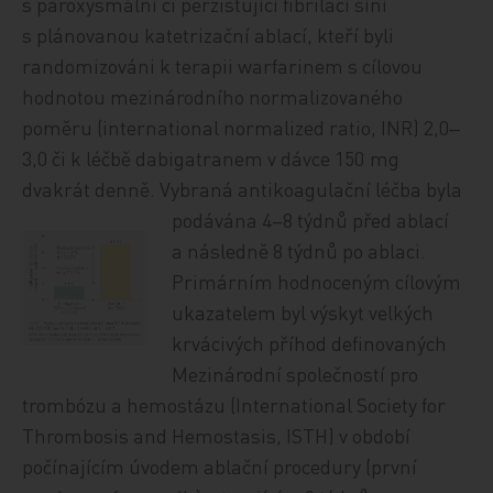
s
paroxysmální či
perzistující fibrilací síní
s plánovanou katetrizační ablací, kteří byli
randomizováni k terapii warfarinem s
cílovou
hodnotou mezinárodního normalizovaného
poměru (international normalized ratio, INR) 2,0‒
3,0 či k léčbě dabigatranem v dávce 150 mg
dvakrát denně. Vybraná antikoagulační l
éčba byla
podávána 4–8 týdnů před ablací
a následně 8 týdnů po ablaci.
Primárním hodnoceným cílovým
ukazatelem byl výskyt velkých
krvácivých příhod definovaných
Mezinárodní společností pro
trombózu a hemostázu (International Society for
Thrombosis and Hemostasis, ISTH) v období
počínajíc
ím úvodem
ablační procedury (první