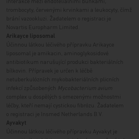
interakce mezi endoteliálními buňkami,
trombocyty, červenými krvinkami a leukocyty, čímž
brání vazookluzi.
Žadatelem o registraci je
Novartis Europharm Limited.
Arikayce liposomal
Účinnou látkou léčivého přípravku Arikayce
liposomal je amikacin, aminoglykosidové
antibiotikum narušující produkci bakteriálních
bílkovin.
Přípravek je
určen k léčbě
netuberkulózních mykobakteriálních plicních
infekcí způsobených
Mycobacterium avium
complex u dospělých s omezenými možnostmi
léčby, kteří nemají cystickou fibrózu. Žadatelem
o registraci je Insmed Netherlands B.V.
Ayvakyt
Účinnou látkou léčivého přípravku Ayvakyt je