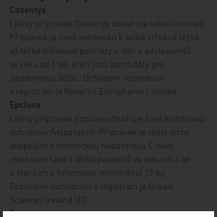
Cosentyx
Léčivý přípravek Cosentyx obsahuje sekukinumab.
Přípravek je nově indikován k léčbě středně těžké
až těžké ložiskové psoriázy u dětí a adolescentů
ve věku od 6 let, kteří jsou kandidáty pro
systémovou léčbu. Držitelem rozhodnutí
o registraci je Novartis Europharm Limited.
Epclusa
Léčivý přípravek Epclusa obsahuje fixní kombinaci
sofosbuvir/velpatasvir. Přípravek je vedle léčby
dospělých s chronickou hepatitidou C nově
indikován také k léčbě pacientů ve věku od 6 let
a starších s hmotností minimálně 17 kg.
Držitelem rozhodnutí o registraci je Gilead
Sciences Ireland UC.
Remsima