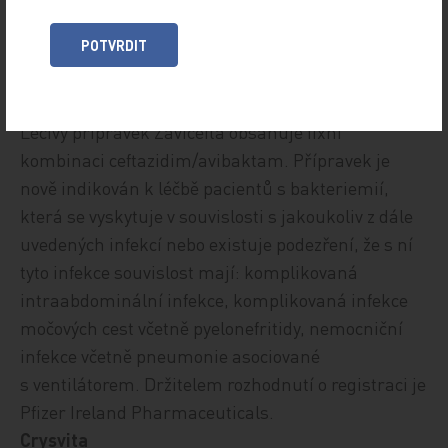
INC nezajišťuje dostatečnou kontrolu onemocnění
.
Držitelem rozhodnutí o registraci je Novartis
POTVRDIT
Europharm Limited.
Zavicefta
Léčivý přípravek Zavicefta obsahuje fixní
kombinaci ceftazidim/avibaktam. Přípravek je
nově indikován k
léčbě pacientů s bakteriemií,
která se vyskytuje v souvislosti s jakoukoliv z dále
uvedených infekcí nebo existuje podezření, že s ní
tyto infekce souvislost mají: komplikovaná
intraabdominální infekce, komplikovaná infekce
močových cest včetně pyelonefritidy, nemocniční
infekce včetně pneumonie asociované
s ventilátorem.
Držitelem rozhodnutí o registraci je
Pfizer Ireland Pharmaceuticals.
Crysvita