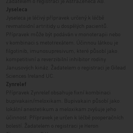
Žadatelem o registraci je AstraZeneca AB.
Jyseleca
Jyseleca je léčivý přípravek určený
k léčbě
revmatoidní artritidy u dospělých pacientů
.
Přípravek může být podáván v monoterapii nebo
v kombinaci s metotrexátem. Účinnou látkou je
filgotinib,
imunosupresivum, které působí jako
kompetitivní a reverzibilní inhibitor rodiny
Janusových kináz.
Žadatelem o registraci je Gilead
Sciences Ireland UC.
Zynrelef
Přípravek Zynrelef obsahuje fixní kombinaci
bupivakain/meloxikam.
Bupivakain působí jako
lokální anestetikum a meloxikam zvyšuje jeho
účinnost. Přípravek je
určen k léčbě pooperačních
bolestí. Žadatelem o registraci je Heron