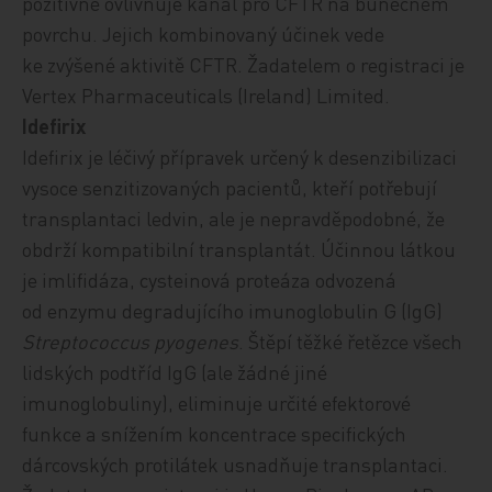
pozitivně ovlivňuje kanál pro CFTR na buněčném
povrchu. Jejich kombinovaný účinek vede
ke zvýšené aktivitě CFTR.
Žadatelem o registraci je
Vertex Pharmaceuticals (Ireland) Limited.
Idefirix
Idefirix je léčivý přípravek určený
k desenzibilizaci
vysoce senzitizovaných pacientů, kteří potřebují
transplantaci ledvin, ale je nepravděpodobné, že
obdrží kompatibilní transplantát
.
Účinnou látkou
je imlifidáza, cysteinová proteáza odvozená
od enzymu degradujícího imunoglobulin G (IgG)
Streptococcus pyogenes
. Štěpí těžké řetězce všech
lidských podtříd IgG (ale žádné jiné
imunoglobuliny), eliminuje určité efektorové
funkce a snížením koncentrace specifických
dárcovských protilátek usnadňuje transplantaci.