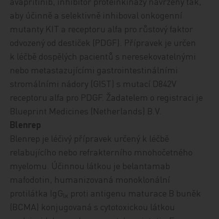
avapritinib,
inhibitor proteinkinázy navržený tak,
aby účinně a selektivně inhiboval onkogenní
mutanty KIT a receptoru alfa pro růstový faktor
odvozený od destiček (PDGF)
. Přípravek je
určen
k léčbě dospělých pacientů s neresekovatelnými
nebo metastazujícími gastrointestinálními
stromálními nádory (GIST) s mutací D842V
receptoru alfa pro PDGF.
Žadatelem o registraci je
Blueprint Medicines (Netherlands) B.V.
Blenrep
Blenrep je léčivý přípravek určený
k léčbě
relabujícího nebo refrakterního mnohočetného
myelomu. Účinnou látkou je belantamab
mafodotin, humanizovaná monoklonální
protilátka IgG
proti antigenu maturace B buněk
lκ
(BCMA) konjugovaná s cytotoxickou látkou