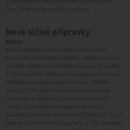
(Committee for Medicinal Products for Human
Use, CHMP) přijal rozšíření indikací.
Nové léčivé přípravky
Kaftrio
Kaftrio představuje fixní trojkombinaci léčiv
elexakaftor/tezakaftor/ivakaftor. Léčivý přípravek
je určen k
léčbě cystické fibrózy u pacientů ve věku
12 let a starších, kteří jsou homozygotní v mutaci
F508del
nebo heterozygotní v mutaci
F508del
v genu CFTR (c
ystic fibrosis transmembrane
conductance regulator)
s minimální funkční
mutací. Elexakaftor a tezakaftor usnadňují
buněčné zpracování a transport F508del CFTR, což
vede ke zvýšení množství proteinu CFTR; ivakaftor