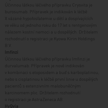
Účinnou látkou léčivého přípravku Crysvita je
burosumab. Přípravek j
e indikován k léčbě
X vázané hypofosfatemie u dětí a dospívajících
ve věku od jednoho roku do 17 let s rentgenovým
nálezem kostní nemoci a u dospělých. Držitelem
rozhodnutí o registraci je Kyowa Kirin Holdings
B.V.
Imfinzi
Účinnou látkou léčivého přípravku Imfinzi je
durvalumab. Přípravek je nově indikován
v kombinaci s etoposidem a buď s karboplatinou,
nebo s cisplatinou k léčbě první linie u dospělých
pacientů s extenzivním malobuněčným
karcinomem plic.
Držitelem rozhodnutí
o registraci je AstraZeneca AB.
HyQvia