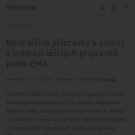
Přeskočit na obsah
Aktuality/Krátce
Nové léčivé přípravky a změny
v indikaci léčivých přípravků
podle EMA
5 minut čtení
1. 9. 2020
redakce
Vyšlo v titulu
Remedia
Uvádíme výběr nových léčivých přípravků, u nichž
Evropská léková agentura (European Medicines
Agency, EMA) zaujala kladné stanovisko k udělení
rozhodnutí o registraci, a výběr léčivých přípravků,
u kterých Výbor pro humánní léčivé přípravky