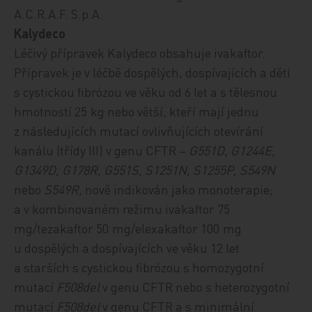
A.C.R.A.F. S.p.A.
Kalydeco
Léčivý přípravek Kalydeco obsahuje ivakaftor.
Přípravek je v léčbě dospělých, dospívajících a dětí
s cystickou fibrózou ve věku od 6 let a s tělesnou
hmotností 25 kg nebo větší, kteří mají jednu
z následujících mutací ovlivňujících otevírání
kanálu (třídy III) v genu CFTR –
G551D, G1244E,
G1349D, G178R, G551S, S1251N, S1255P, S549N
nebo
S549R,
nově indikován jako monoterapie;
a v
kombinovaném režimu ivakaftor 75
mg/tezakaftor 50 mg/elexakaftor 100 mg
u dospělých a dospívajících ve věku 12 let
a starších s cystickou fibrózou s homozygotní
mutací
F508del
v genu CFTR nebo s heterozygotní
mutací
F508del
v genu CFTR a s minimální