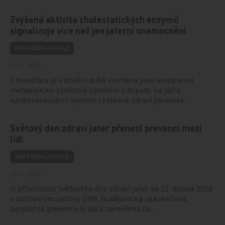
Zvýšená aktivita cholestatických enzymů
signalizuje více než jen jaterní onemocnění
PRO PŘEDPLATITELE
29. 6. 2026
Cholestáza je v dnešní době vnímána jako komplexní
metabolicko‑zánětlivý syndrom s dopady na játra,
kardiovaskulární systém i celkové zdraví pacienta…
Světový den zdraví jater přenesl prevenci mezi
lidi
PRO PŘEDPLATITELE
29. 6. 2026
U příležitosti Světového dne zdraví jater se 22. dubna 2026
v obchodním centru DBK Budějovická uskutečnila
bezplatná preventivní akce zaměřená na…