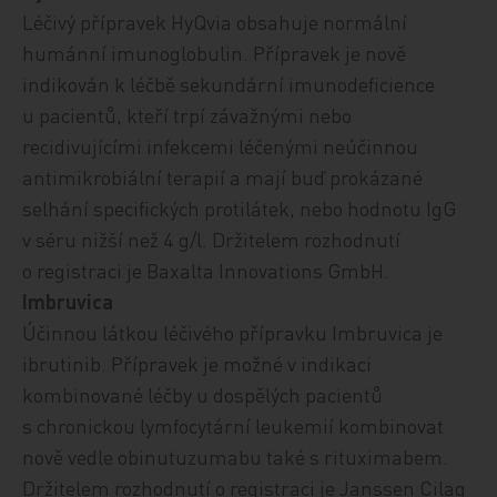
Léčivý přípravek HyQvia obsahuje normální
humánní imunoglobulin. Přípravek je nově
indikován k léčbě s
ekundární imunodeficience
u pacientů, kteří trpí závažnými nebo
recidivujícími infekcemi léčenými neúčinnou
antimikrobiální terapií a mají buď prokázané
selhání specifických protilátek, nebo hodnotu IgG
v séru nižší než 4 g/l.
Držitelem rozhodnutí
o registraci je Baxalta Innovations GmbH.
Imbruvica
Účinnou látkou léčivého přípravku Imbruvica je
ibrutinib. Přípravek je možné v indikaci
kombinované léčby u dospělých pacientů
s chronickou lymfocytární leukemií kombinovat
nově vedle obinutuzumabu také s rituximabem.
Držitelem rozhodnutí o registraci je Janssen Cilag