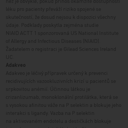
než je obvyklé,
pokud přínos okamžité dostupnosti
léku pro pacienty převáží riziko spojené se
skutečností, že dosud nejsou k dispozici všechny
údaje.
Podklady poskytla zejména studie
NIAID ACTT 1 sponzorovaná US National Institute
of Allergy and Infectious Diseases (NIAID).
Žadatelem o registraci je Gilead Sciences Ireland
UC.
Adakveo
Adakveo je léčivý přípravek určený
k prevenci
recidivujících vazookluzivních krizí u pacientů se
srpkovitou anémií
. Účinnou látkou je
crizanlizumab,
monoklonální protilátka, která se
s vysokou afinitou váže na P selektin a blokuje jeho
interakci s ligandy. Vazba na P selektin
na aktivovaném endotelu a destičkách blokuje