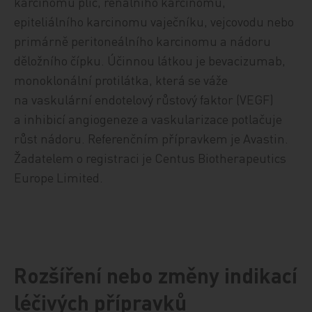
karcinomu plic, renálního karcinomu,
epiteliálního karcinomu vaječníku, vejcovodu nebo
primárně peritoneálního karcinomu a nádoru
děložního čípku. Účinnou látkou je bevacizumab,
monoklonální protilátka, která se váže
na vaskulární endotelový růstový faktor (VEGF)
a inhibicí angiogeneze a vaskularizace potlačuje
růst nádoru. Referenčním přípravkem je Avastin.
Žadatelem o registraci je Centus Biotherapeutics
Europe Limited.
Rozšíření nebo změny indikací
léčivých přípravků