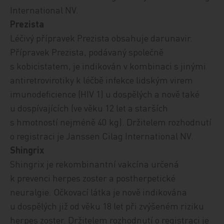
International NV.
Prezista
Léčivý přípravek Prezista obsahuje darunavir.
Přípravek Prezista, podávaný společně
s kobicistatem, je indikován v kombinaci s jinými
antiretrovirotiky k léčbě infekce lidským virem
imunodeficience (HIV 1) u dospělých a nově také
u dospívajících (ve věku 12 let a starších
s hmotností nejméně 40 kg).
Držitelem rozhodnutí
o registraci je Janssen Cilag International NV.
Shingrix
Shingrix je rekombinantní vakcína určená
k prevenci herpes zoster a postherpetické
neuralgie. Očkovací látka je nově indikována
u dospělých již od věku 18 let při zvýšeném riziku
herpes zoster. Držitelem rozhodnutí o registraci je