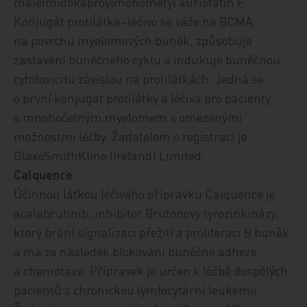
maleimidokaproylmonometyl auristatin F.
Konjugát protilátka–léčivo se váže na BCMA
na povrchu myelomových buněk, způsobuje
zastavení buněčného cyklu a indukuje buněčnou
cytotoxicitu závislou na protilátkách. Jedná se
o první konjugát protilátky a léčiva pro pacienty
s mnohočetným myelomem s omezenými
možnostmi léčby.
Žadatelem o registraci je
GlaxoSmithKline (Ireland) Limited.
Calquence
Účinnou látkou léčivého přípravku Calquence je
acalabrutinib, inhibitor Brutonovy tyrozinkinázy,
který
brání signalizaci přežití a proliferaci B buněk
a má za následek blokování buněčné adheze
a chemotaxe.
Přípravek je
určen k léčbě dospělých
pacientů s chronickou lymfocytární leukemií
.