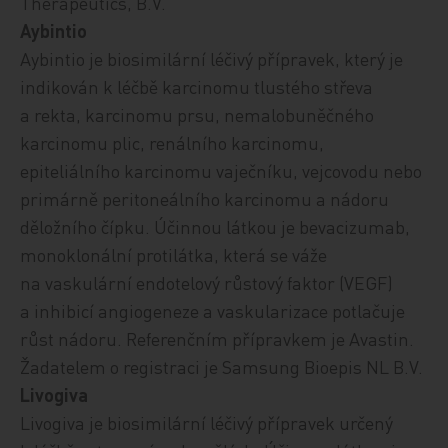
Therapeutics, B.V.
Aybintio
Aybintio je biosimilární léčivý přípravek, který je
indikován k léčbě karcinomu tlustého střeva
a rekta, karcinomu prsu, nemalobuněčného
karcinomu plic, renálního karcinomu,
epiteliálního karcinomu vaječníku, vejcovodu nebo
primárně peritoneálního karcinomu a nádoru
děložního čípku. Účinnou látkou je bevacizumab,
monoklonální protilátka, která se váže
na vaskulární endotelový růstový faktor (VEGF)
a inhibicí angiogeneze a vaskularizace potlačuje
růst nádoru. Referenčním přípravkem je Avastin.
Žadatelem o registraci je Samsung Bioepis NL B.V.
Livogiva
Livogiva je biosimilární léčivý přípravek určený