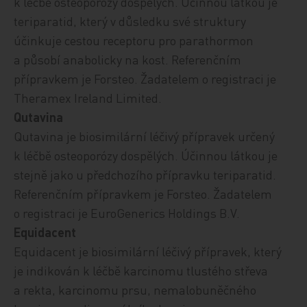
k léčbě osteoporózy dospělých. Účinnou látkou je
teriparatid, který v důsledku své struktury
účinkuje cestou receptoru pro parathormon
a působí anabolicky na kost. Referenčním
přípravkem je Forsteo. Žadatelem o registraci je
Theramex Ireland Limited.
Qutavina
Qutavina je biosimilární léčivý přípravek určený
k léčbě osteoporózy dospělých. Účinnou látkou je
stejně jako u předchozího přípravku teriparatid.
Referenčním přípravkem je Forsteo. Žadatelem
o registraci je EuroGenerics Holdings B.V.
Equidacent
Equidacent je biosimilární léčivý přípravek, který
je indikován k léčbě karcinomu tlustého střeva
a rekta, karcinomu prsu, nemalobuněčného