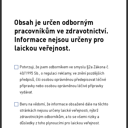
Účinnou látkou léčivého přípravku Remsima je
infliximab.
Výbor CHMP souhlasil s rozšířením
Obsah je určen odborným
indikace subkutánní formulace přípravku
Remsima na léčbu dospělých pacientů
pracovníkům ve zdravotnictví.
s Crohnovou chorobou, ulcerózní kolitidou,
Informace nejsou určeny pro
ankylozující spondylitidou, psoriatickou artritidou
laickou veřejnost.
a psoriázou v souladu s indikacemi intravenózně
podávaného přípravku pro dospělé.
Držitelem
Potvrzuji, že jsem odborníkem ve smyslu §2a Zákona č.
rozhodnutí o registraci je Celltrion Healthcare
40/1995 Sb., o regulaci reklamy, ve znění pozdějších
Hungary Kft.
předpisů, čili osobou oprávněnou předepisovat léčivé
Xolair
přípravky nebo osobou oprávněnou léčivé přípravky
vydávat.
Léčivý přípravek Xolair obsahuje omalizumab.
Přípravek je nově indikován jako přídatná léčba
Beru na vědomí, že informace obsažené dále na těchto
k intranazálním
kortikosteroidům (INC)
stránkách nejsou určeny laické veřejnosti, nýbrž
zdravotnickým odborníkům, a to se všemi riziky a
u dospělých (18 let a více) s těžkou chronickou
důsledky z toho plynoucími pro laickou veřejnost.
rinosinusitidou s nosními polypy, u nichž terapie