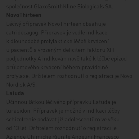
společnost Glaxo­SmithKline Biologicals SA.
NovoThirteen
Léčivý přípravek NovoThirteen obsahuje
catridecagog. Přípravek je vedle indikace
k d
louhodobé profylaktické léčbě krvácení
u pacientů s vrozeným deficitem faktoru XIII
podjednotky A indikován nově také k léčbě epizod
průlomového krvácení během pravidelné
profylaxe.
Držitelem rozhodnutí o registraci je Novo
Nordisk A/S.
Latuda
Účinnou látkou léčivého přípravku Latuda je
lurasidon. Přípravek je možné v indikaci léčby
schizofrenie podávat již adolescentům ve věku
od 13 let. Držitelem rozhodnutí o registraci je
Aziende Chimiche Riunite Angelini Francesco