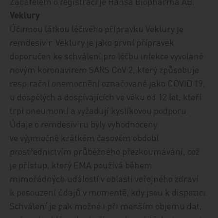
Žadatelem o registraci je Hansa Biopharma AB.
Veklury
Účinnou látkou léčivého přípravku Veklury je
remdesivir. Veklury je jako první přípravek
doporučen ke schválení pro léčbu infekce vyvolané
novým koronavirem
SARS CoV 2, který způsobuje
respirační onemocnění označované jako COVID 19,
u dospělých a dospívajících ve věku od 12 let, kteří
trpí pneumonií a vyžadují kyslíkovou podporu.
Údaje o rem­desiviru byly vyhodnoceny
ve výjimečně krátkém časovém období
prostřednictvím průběžného přezkoumávání, což
je přístup, který EMA používá během
mimořádných událostí v oblasti veřejného zdraví
k posouzení údajů v momentě, kdy jsou k dispozici.
Schválení je pak možné i při menším objemu dat,