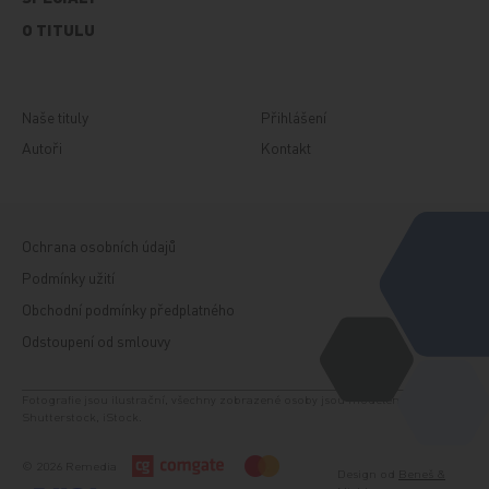
O TITULU
Naše tituly
Přihlášení
Autoři
Kontakt
Ochrana osobních údajů
Podmínky užití
Obchodní podmínky předplatného
Odstoupení od smlouvy
Fotografie jsou ilustrační, všechny zobrazené osoby jsou modelem. Zdroj:
Shutterstock, iStock.
© 2026 Remedia
Design od
Beneš &