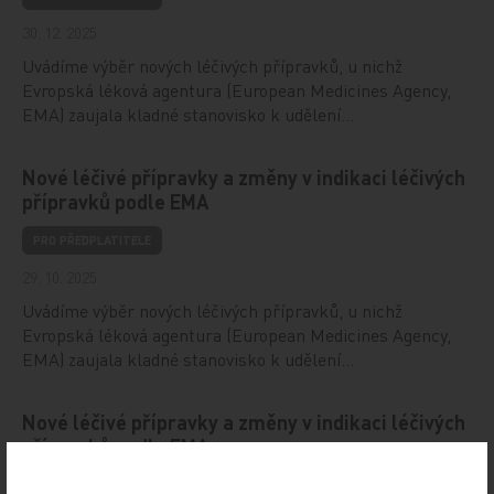
30. 12. 2025
Uvádíme výběr nových léčivých přípravků, u nichž
Evropská léková agentura (European Medicines Agency,
EMA) zaujala kladné stanovisko k udělení…
Nové léčivé přípravky a změny v indikaci léčivých
přípravků podle EMA
PRO PŘEDPLATITELE
29. 10. 2025
Uvádíme výběr nových léčivých přípravků, u nichž
Evropská léková agentura (European Medicines Agency,
EMA) zaujala kladné stanovisko k udělení…
Nové léčivé přípravky a změny v indikaci léčivých
přípravků podle EMA
19. 5. 2025