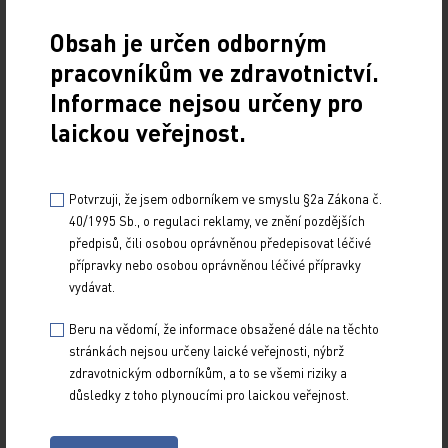
Uvádíme výběr nových léčivých přípravků, u nichž
Obsah je určen odborným
Evropská léková agentura (European Medicines Agency,
pracovníkům ve zdravotnictví.
EMA) zaujala kladné stanovisko k udělení…
Informace nejsou určeny pro
laickou veřejnost.
Nové léčivé přípravky a změny v indikaci léčivých
přípravků podle EMA
31. 3. 2025
Potvrzuji, že jsem odborníkem ve smyslu §2a Zákona č.
40/1995 Sb., o regulaci reklamy, ve znění pozdějších
Uvádíme výběr nových léčivých přípravků, u nichž
předpisů, čili osobou oprávněnou předepisovat léčivé
Evropská léková agentura (European Medicines Agency,
přípravky nebo osobou oprávněnou léčivé přípravky
EMA) zaujala kladné stanovisko k udělení…
vydávat.
Nové léčivé přípravky a změny v indikaci léčivých
Beru na vědomí, že informace obsažené dále na těchto
přípravků podle EMA
stránkách nejsou určeny laické veřejnosti, nýbrž
zdravotnickým odborníkům, a to se všemi riziky a
27. 9. 2024
důsledky z toho plynoucími pro laickou veřejnost.
Uvádíme výběr nových léčivých přípravků, u nichž
Evropská léková agentura (European Medicines Agency,