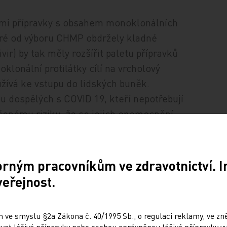
ými přípravky s obsahem monoklonálních
teré od výboru CHMP obdržely kladné
ir) by tak měly rozšířit paletu přípravků
lonální protilátky cílí na vrcholový
užívá ke vstupu do lidských buněk.
u dospělých s COVID 19, kteří nepotřebují
ýšenému riziku, že se jejich onemocnění
je regdanvimab. Žadatelem o registraci je
orným pracovníkům ve zdravotnictví. 
k léčbě COVID 19 u dospělých
veřejnost.
tností alespoň 40 kilogramů), kteří
zvýšené riziko, že se jejich onemocnění
 ve smyslu §2a Zákona č. 40/1995 Sb., o regulaci reklamy, ve zněn
 k prevenci COVID 19 u osob ve věku 12 let
at léčivé přípravky nebo osobou oprávněnou léčivé přípravky vy