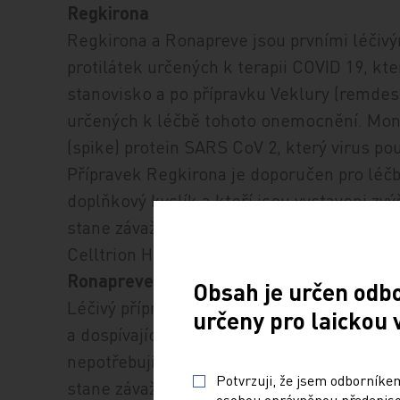
Regkirona
Regkirona a Ronapreve jsou prvními léčiv
protilátek určených k terapii COVID 19, k
stanovisko a po přípravku Veklury (remdesiv
určených k léčbě tohoto onemocnění. Monok
(spike) protein SARS CoV 2, který virus po
Přípravek Regkirona je doporučen pro léčb
doplňkový kyslík a kteří jsou vystaveni zv
stane závažným. Účinnou látkou přípravku 
Celltrion Healthcare Hungary Kft.
Ronapreve
Obsah je určen odb
Léčivý přípravek Ronapreve je doporučen 
určeny pro laickou 
a dospívajících (od 12 let a s tělesnou hmo
nepotřebují doplňkový kyslík a u nichž je 
Potvrzuji, že jsem odborníkem
stane závažným. Ronapreve lze také použít
osobou oprávněnou předepisov