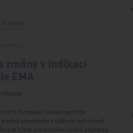
O
O TITULU
měny v indikaci…
a změny v indikaci
dle EMA
lu
Remedia
u nichž Evropská léková agentura
 kladné stanovisko k udělení rozhodnutí
 kterých Výbor pro humánní léčivé přípravky