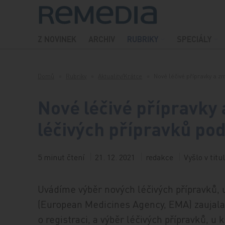
Přeskočit na obsah
Z NOVINEK
ARCHIV
RUBRIKY
SPECIÁLY
Domů
Rubriky
Aktuality/Krátce
Nové léčivé přípravky a z
Nové léčivé přípravky 
léčivých přípravků po
5 minut čtení
21. 12. 2021
redakce
Vyšlo v titu
Uvádíme výběr nových léčivých přípravků, 
(European Medicines Agency, EMA) zaujala
o registraci, a výběr léčivých přípravků, u