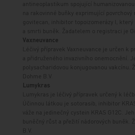
antineoplastikum spojující humanizovanou 
na rakovinné buňky exprimující povrchový r
govitecan, inhibitor topoizomerázy I, kter
a smrti buněk. Žadatelem o registraci je G
Vaxneuvance
Léčivý přípravek Vaxneuvance je určen k
a přidruženého invazivního onemocnění. 
polysacharidovou konjugovanou vakcínu
.
Ž
Dohme B.V.
Lumykras
Lumykras je léčivý přípravek určený k lé
Účinnou látkou je sotorasib, inhibitor KRA
váže na jedinečný cystein KRAS G12C. Jeho
buněčný růst a přežití nádorových buněk. 
B.V.