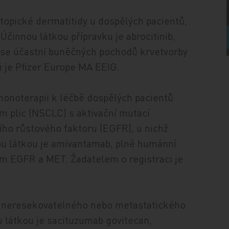
atopické dermatitidy u dospělých pacientů,
Účinnou látkou přípravku je abrocitinib,
ý se účastní buněčných pochodů krvetvorby
i je Pfizer Europe MA EEIG.
 monoterapii k léčbě dospělých pacientů
plic (NSCLC) s aktivační mutací
ího růstového faktoru (EGFR), u nichž
nou látkou je amivantamab, plně humánní
ům EGFR a MET. Žadatelem o registraci je
bě neresekovatelného nebo metastatického
u látkou je sacituzumab govitecan,