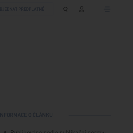
BJEDNAT PŘEDPLATNÉ
INFORMACE O ČLÁNKU
Publikováno podle publikační normy: