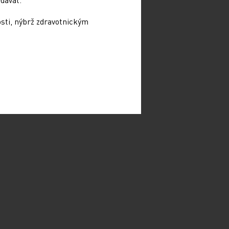
osti, nýbrž zdravotnickým