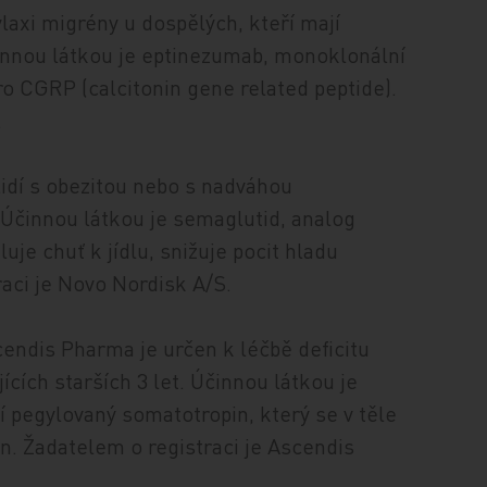
ylaxi migrény u dospělých, kteří mají
činnou látkou je eptinezumab, monoklonální
pro CGRP (calcitonin gene related peptide).
.
lidí s obezitou nebo s nadváhou
. Účinnou látkou je semaglutid, analog
uje chuť k jídlu, snižuje pocit hladu
raci je Novo Nordisk A/S.
endis Pharma je určen k léčbě deficitu
cích starších 3 let. Účinnou látkou je
 pegylovaný somatotropin, který se v těle
n. Žadatelem o registraci je Ascendis