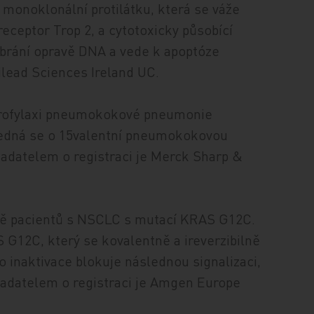
monoklonální protilátku, která se váže
eceptor Trop 2, a cytotoxicky působící
ý brání opravě DNA a vede k apoptóze
ilead Sciences Ireland UC.
 profylaxi pneumokokové pneumonie
Jedná se o 15valentní pneumokokovou
adatelem o registraci je Merck Sharp &
čbě pacientů s NSCLC s mutací KRAS G12C.
S G12C, který se kovalentně a ireverzibilně
 inaktivace blokuje následnou signalizaci,
Žadatelem o registraci je Amgen Europe