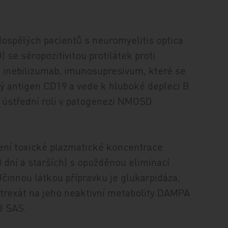
 dospělých pacientů s neuromyelitis optica
 se séropozitivitou protilátek proti
e inebilizumab, imunosupresivum, které se
vý antigen CD19 a vede k hluboké depleci B
í ústřední roli v patogenezi NMOSD.
žení toxické plaz­matické koncentrace
 dní a starších) s opožděnou eliminací
Účinnou látkou přípravku je glukarpidáza,
otrexát na jeho neaktivní metabolity DAMPA
B SAS.