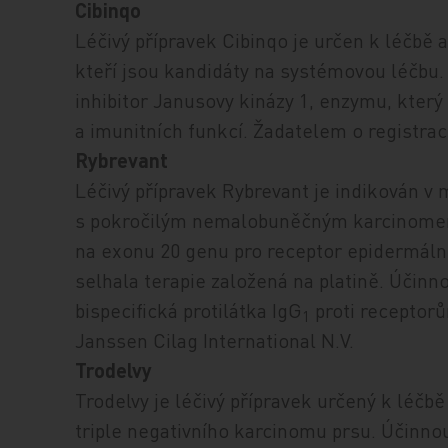
Cibinqo
Léčivý přípravek Cibinqo je určen k léčbě 
kteří jsou kandidáty na systémovou léčbu. 
inhibitor Janusovy kinázy 1, enzymu, kter
a imunitních funkcí. Žadatelem o registrac
Rybrevant
Léčivý přípravek Rybrevant je indikován v
s pokročilým nemalobuněčným karcinomem 
na exonu 20 genu pro receptor epidermáln
selhala terapie založená na platině. Účin
bispecifická protilátka IgG
proti receptor
1
Janssen Cilag International N.V.
Trodelvy
Trodelvy je léčivý přípravek určený k léč
triple negativního karcinomu prsu. Účinno