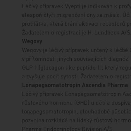
Léčivý přípravek Vyepti je indikován k prof
alespoň čtyři migrenózní dny za měsíc. Ú
protilátka, která brání aktivaci receptorů 
Žadatelem o registraci je H. Lundbeck A/S
Wegovy
Wegovy je léčivý přípravek určený k léčbě 
v přítomnosti jiných souvisejících diagnóz
GLP 1 (glucagon like peptide 1), který regul
a zvyšuje pocit sytosti. Žadatelem o regist
Lonapegsomatotropin Ascendis Pharma
Léčivý přípravek Lonapegsomatotropin Asc
růstového hormonu (GHD) u dětí a dospívají
lonapegsomatotropin, dlouhodobě působící
pozvolna rozkládá na lidský růstový hormo
Pharma Endocrinology Division A/S.