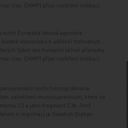
an Use, CHMP) přijal rozšíření indikací.
u nichž Evropská léková agentura
 kladné stanovisko k udělení rozhodnutí
 kterých Výbor pro humánní léčivé přípravky
an Use, CHMP) přijal rozšíření indikací.
bě paroxysmální noční hemoglobinurie
lan, selektivní imunosupresivum, které se
ementu C3 a jeho fragment C3b, čímž
telem o registraci je Swedish Orphan