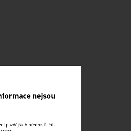
Informace nejsou
í pozdějších předpisů, čili
dávat.