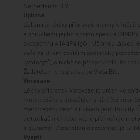
Netherlands B.V.
Uplizna
Uplizna je léčivý přípravek určený k léčbě
a poruchami jejího širšího spektra (NMOSD)
akvaporinu 4 (AQP4 IgG). Účinnou látkou j
váže na B lymfocytární specifický povrcho
lymfocytů, o nichž se předpokládá, že hraj
Žadatelem o registraci je Viela Bio.
Voraxaze
Léčivý přípravek Voraxaze je určen ke sní
metotrexátu u dospělých a dětí (ve věku 28
metotrexátu nebo s rizikem jeho toxicity. 
detoxikační činidlo, které přeměňuje met
a glutamát. Žadatelem o registraci je SER
Vyepti