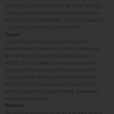
SARS CoV 2 u jedinců ve věku 18−50 let.
Účinnou
látkou je inaktivovaný v
irus SARS CoV 2 kmene
Wuhan hCoV 19/Itálie/INMI1 isl/2020
.
Žadatelem
o registraci je Valneva Austria GmbH.
Vyvgart
Léčivý přípravek Vyvgart
je určen k léčbě
generalizované myasthenia gravis s pozitivitou
protilátek proti acetylcholinovému receptoru
(AChR).
Účinnou látkou je
imunosupresivum
efgartigimod alfa, fragment lidské protilátky
(IgG
), který se váže na neonatální Fc receptor
1
(FcRn), čímž snižuje hladiny cirkulujícího IgG
včetně patogenních autoprotilátek.
Žadatelem
o registraci je Argenx.
Ranivisio
Ranivisio je biosimilární léčivý přípravek
určený