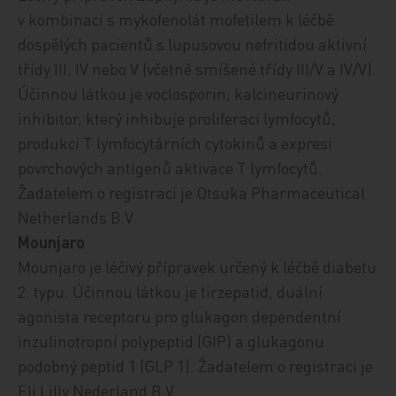
v kombinaci s mykofenolát mofetilem k léčbě
dospělých pacientů s lupusovou nefritidou aktivní
třídy III, IV nebo V (včetně smíšené třídy III/V a IV/V).
Účinnou
látkou je
voclosporin, kalcineurinový
inhibitor, který inhibuje proliferaci lymfocytů,
produkci T lymfocytárních cytokinů a expresi
povrchových antigenů aktivace T lymfocytů.
Žadatelem o registraci je Otsuka Pharmaceutical
Netherlands B.V.
Mounjaro
Mounjaro je léčivý přípravek
určený k léčbě diabetu
2. typu.
Účinnou látkou je
tirzepatid, duální
agonista receptoru pro glukagon dependentní
inzulinotropní polypeptid (GIP) a glukagonu
podobný peptid 1 (GLP 1).
Žadatelem o registraci je
Eli Lilly Nederland B.V.