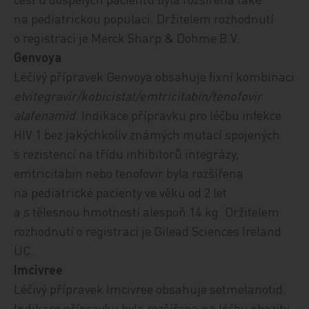
na pediatrickou populaci. Držitelem rozhodnutí
o registraci je Merck Sharp & Dohme B.V.
Genvoya
Léčivý přípravek Genvoya obsahuje fixní kombinaci
elvitegravir/kobicistat/emtricitabin/tenofovir
alafenamid
. Indikace přípravku pro léčbu
infekce
HIV 1 bez jakýchkoliv známých mutací spojených
s rezistencí na třídu inhibitorů integrázy,
emtricitabin nebo tenofovir byla rozšířena
na pediatrické pacienty ve věku od 2 let
a s tělesnou hmotností alespoň 14 kg
. Držitelem
rozhodnutí o registraci je Gilead Sciences Ireland
UC.
Imcivree
Léčivý přípravek Imcivree obsahuje setmelanotid.
Indikace přípravku byla rozšířena na
léčbu obezity