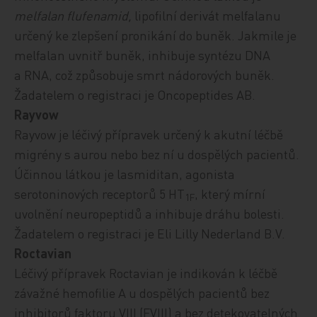
melfalan flufenamid,
lipofilní derivát melfalanu
určený ke zlepšení pronikání do buněk.
Jakmile je
melfalan uvnitř buněk, inhibuje syntézu DNA
a RNA, což způsobuje smrt nádorových buněk
.
Žadatelem o registraci je Oncopeptides AB.
Rayvow
Rayvow je léčivý přípravek
určený k akutní léčbě
migrény s aurou nebo bez ní u dospělých pacientů.
Účinnou látkou je
lasmiditan, agonista
serotoninových receptorů 5 HT
, který mírní
1F
uvolnění neuropeptidů a inhibuje dráhu bolesti.
Žadatelem o registraci je Eli Lilly Nederland B.V.
Roctavian
Léčivý přípravek Roctavian
je indikován k léčbě
závažné hemofilie A u dospělých pacientů bez
inhibitorů faktoru VIII (FVIII) a bez detekovatelných