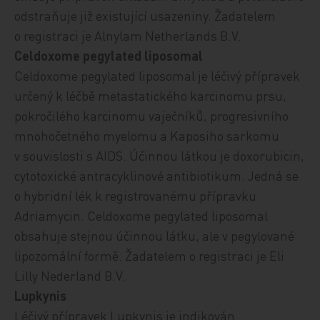
odstraňuje již existující usazeniny.
Žadatelem
o registraci je Alnylam Netherlands B.V.
Celdoxome pegylated liposomal
Celdoxome pegylated liposomal je léčivý přípravek
určený
k léčbě metastatického karcinomu prsu,
pokročilého karcinomu vaječníků, progresivního
mnohočetného myelomu a Kaposiho sarkomu
v souvislosti s AIDS.
Účinnou látkou je doxorubicin,
cytotoxické antracyklinové antibiotikum. Jedná se
o
hybridní lék k registrovanému přípravku
Adriamycin. Celdoxome pegylated liposomal
obsahuje stejnou účinnou látku, ale v pegylované
lipozomální formě.
Žadatelem o registraci je Eli
Lilly Nederland B.V.
Lupkynis
Léčivý přípravek Lupkynis
je indikován