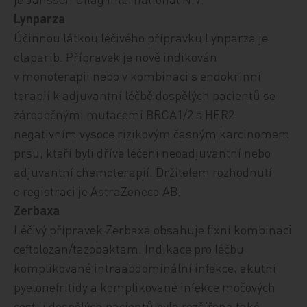
Lynparza
Účinnou látkou léčivého přípravku Lynparza je
olaparib. Přípravek
je nově indikován
v monoterapii nebo v kombinaci s endokrinní
terapií k adjuvantní léčbě dospělých pacientů se
zárodečnými mutacemi BRCA1/2 s HER2
negativním vysoce rizikovým časným karcinomem
prsu, kteří byli dříve léčeni neoadjuvantní nebo
adjuvantní chemoterapií.
Držitelem
rozhodnutí
o registraci je AstraZeneca AB.
Zerbaxa
Léčivý přípravek Zerbaxa obsahuje fixní kombinaci
ceftolozan/tazobaktam. Indikace pro léčbu
komplikované intraabdominální infekce, akutní
pyelonefritidy a komplikované infekce močových
cest u dospělých pacientů byla rozšířena také