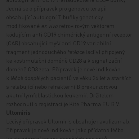
Jedná se o přípravek pro genovou terapii
obsahující autologní T buňky geneticky
modifikované
ex vivo
retrovirovým vektorem
kódujícím anti CD19 chimérický antigenní receptor
(CAR) obsahující myší anti CD19 variabilní
fragment jednoduchého řetězce (scFv) připojený
ke kostimulační doméně CD28 a k signalizační
doméně CD3 zeta. Přípravek
je nově indikován
k léčbě dospělých pacientů ve věku 26 let a starších
s relabující nebo refrakterní B prekurzorovou
akutní lymfoblastickou leukemií.
Držitelem
rozhodnutí o registraci je Kite Pharma EU B.V.
Ultomiris
Léčivý přípravek Ultomiris obsahuje ravulizumab.
Přípravek
je nově indikován jako přídatná léčba
ke standardní terapii dospělých pacientů