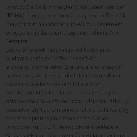
lymfocytů a na B lymfocytární maturační antigen
(BCMA), který je exprimován na povrchu B buněk
maligního mnohočetného myelomu.
Žadatelem
o registraci je Janssen Cilag International N.V.
Tezspire
Léčivý přípravek Tezspire
je indikován jako
přídavná udržovací léčba u dospělých
a dospívajících ve věku 12 let a starších s těžkým
astmatem, kteří nejsou dostatečně kontrolováni
navzdory vysokým dávkám inhalačních
kortikosteroidů v kombinaci s dalším léčivým
přípravkem pro udržovací léčbu.
Účinnou látkou je
tezepelumab, lidská monoklonální protilátka IgG
2
namířená proti thymickému stromálnímu
lymfopoetinu (TSLP). Jeho blokování potlačuje
široké spekt­rum biomarkerů a cytokinů spojených