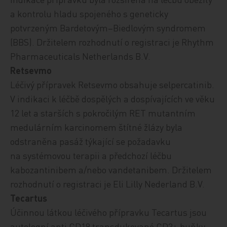
a kontrolu hladu spojeného s geneticky
potvrzeným Bardetovým–Biedlovým syndromem
(BBS).
Držitelem rozhodnutí o registraci je Rhythm
Pharmaceuticals Netherlands B.V.
Retsevmo
Léčivý přípravek Retsevmo obsahuje selpercatinib.
V indikaci k léčbě
dospělých a dospívajících ve věku
12 let a starších s pokročilým RET mutantním
medulárním karcinomem štítné žlázy byla
odstraněna pasáž týkající se požadavku
na systémovou terapii a předchozí léčbu
kabozantinibem a/nebo vandetanibem.
Držitelem
rozhodnutí o registraci je Eli Lilly Nederland B.V.
Tecartus
Účinnou látkou léčivého přípravku Tecartus jsou
autologní anti CD19 transdukované CD3+ buňky.