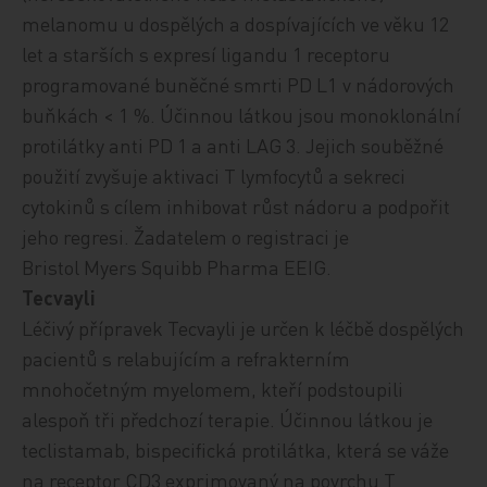
melanomu u dospělých a dospívajících ve věku 12
let a starších s expresí ligandu 1 receptoru
programované buněčné smrti PD L1 v nádorových
buňkách < 1 %.
Účinnou látkou jsou monoklonální
protilátky anti PD 1 a anti LAG 3. Jejich souběžné
použití zvyšuje aktivaci T lymfocytů a sekreci
cytokinů s cílem inhibovat růst nádoru a podpořit
jeho regresi. Žadatelem o registraci je
Bristol Myers Squibb Pharma EEIG.
Tecvayli
Léčivý přípravek Tecvayli
je určen k léčbě dospělých
pacientů s relabujícím a refrakterním
mnohočetným myelomem, kteří podstoupili
alespoň tři předchozí terapie.
Účinnou látkou je
teclistamab, bispecifická protilátka, která se váže
na receptor CD3 exprimovaný na povrchu T