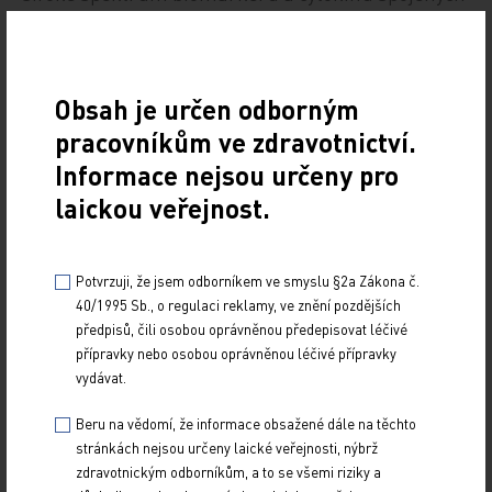
se zánětem dýchacích cest.
Žadatelem o registraci
je AstraZeneca AB.
Vabysmo
Obsah je určen odborným
Léčivý přípravek Vabysmo
je určen k léčbě
pracovníkům ve zdravotnictví.
neovaskulární věkem podmíněné makulární
Informace nejsou určeny pro
degenerace a diabetického makulárního edému.
laickou veřejnost.
Účinnou látkou je
faricimab, bispecifická
protilátka, která neutralizuje angiopoetin 2
i vaskulární endotelový faktor A (VEGF A).
Duální
Potvrzuji, že jsem odborníkem ve smyslu §2a Zákona č.
inhibice snižuje vaskulární permeabilitu a zánět,
40/1995 Sb., o regulaci reklamy, ve znění pozdějších
inhibuje patologickou angiogenezi a obnovuje
předpisů, čili osobou oprávněnou předepisovat léčivé
přípravky nebo osobou oprávněnou léčivé přípravky
vaskulární stabilitu.
Žadatelem o registraci je
vydávat.
Roche Registration GmbH.
Beru na vědomí, že informace obsažené dále na těchto
stránkách nejsou určeny laické veřejnosti, nýbrž
zdravotnickým odborníkům, a to se všemi riziky a