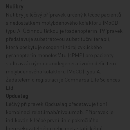
Nulibry
Nulibry je léčivý přípravek
určený k léčbě pacientů
s nedostatkem molybdenového kofaktoru (MoCD)
typu A.
Účinnou látkou je
fosdenopterin. Přípravek
představuje substrátovou substituční terapii,
která poskytuje exogenní zdroj cyklického
pyranopterin monofosfátu (cPMP) pro pacienty
s ultravzácným neurodegenerativním deficitem
molybdenového kofaktoru (MoCD) typu A
.
Žadatelem o registraci je Comharsa Life Sciences
Ltd.
Opdualag
Léčivý přípravek Opdualag představu
je fixní
kombinaci relatlimab/nivolumab. Přípravek je
indikován k léčbě první linie pokročilého
(neresekovatelného nebo metastatického)