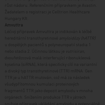
růst nádoru. Referenčním přípravkem je Avastin.
Žadatelem o registraci je Celltrion Healthcare
Hungary Kft.
Amvuttra
Léčivý přípravek Amvuttra
je indikován k léčbě
hereditární transthyretinové
amyloidózy (hATTR)
u dospělých pacientů s polyneuropatií stadia 1
nebo stadia 2.
Účinnou
látkou je
vutrisiran,
dvouřetězcová malá interferující ribonukleová
kyselina (siRNA), která specificky cílí na variantní
a divoký typ transthyretinové (TTR) mRNA.
Gen
TTR je u hATTR mutován, což má za následek
všudypřítomnou kumulaci proteinových
fragmentů TTR jako depozit amyloidu v mnoha
orgánech.
Snížením produkce TTR v játrech
snižuje přípravek ukládání amyloidu a potenciálně