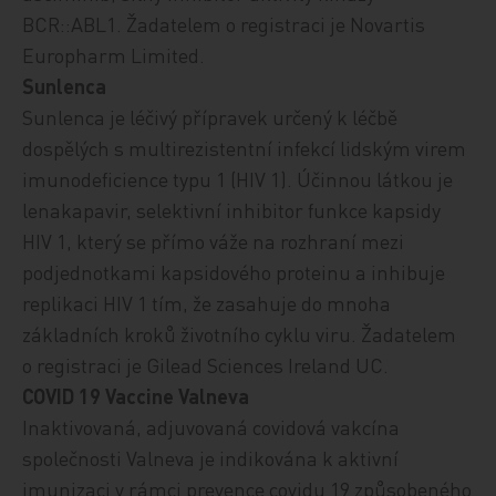
BCR::ABL1.
Žadatelem o registraci je Novartis
Europharm Limited.
Sunlenca
Sunlenca je léčivý přípravek
určený k léčbě
dospělých s multirezistentní infekcí lidským virem
imunodeficience typu 1 (HIV 1).
Účinnou látkou je
lenakapavir, selektivní inhibitor funkce kapsidy
HIV 1, který se přímo váže na rozhraní mezi
podjednotkami kapsidového proteinu a inhibuje
replikaci HIV 1 tím, že zasahuje do mnoha
základních kroků životního cyklu viru
.
Žadatelem
o registraci je Gilead Sciences Ireland UC.
COVID 19 Vaccine Valneva
Inaktivovaná, adjuvovaná covidová vakcína
společnosti Valneva
je indikována k aktivní
imunizaci v rámci prevence covidu 19 způsobeného