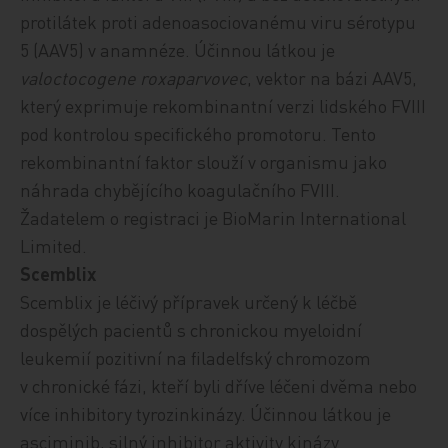
protilátek proti adenoasociovanému viru sérotypu
5 (AAV5) v anamnéze.
Účinnou
látkou je
valoctocogene roxaparvovec
,
vektor na bázi
AAV5,
který exprimuje rekombinantní verzi lidského FVIII
pod kontrolou specifického promotoru
.
Tento
rekombinantní faktor slouží v organismu jako
náhrada chybějícího koagulačního FVIII.
Žadatelem o registraci je BioMarin International
Limited.
Scemblix
Scemblix je léčivý přípravek
určený k léčbě
dospělých pacientů s chronickou myeloidní
leukemií pozitivní na filadelfský chromozom
v chronické fázi, kteří byli dříve léčeni dvěma nebo
více inhibitory tyrozinkinázy.
Účinnou látkou je
asciminib, silný inhibitor aktivity kinázy