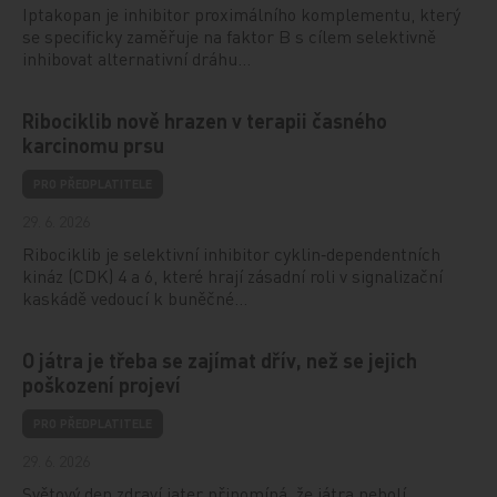
Iptakopan je inhibitor proximálního komplementu, který
se specificky zaměřuje na faktor B s cílem selektivně
inhibovat alternativní dráhu…
Ribociklib nově hrazen v terapii časného
karcinomu prsu
PRO PŘEDPLATITELE
29. 6. 2026
Ribociklib je selektivní inhibitor cyklin‑dependentních
kináz (CDK) 4 a 6, které hrají zásadní roli v signalizační
kaskádě vedoucí k buněčné…
O játra je třeba se zajímat dřív, než se jejich
poškození projeví
PRO PŘEDPLATITELE
29. 6. 2026
Světový den zdraví jater připomíná, že játra nebolí