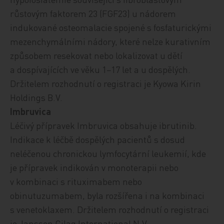
růstovým faktorem 23 (FGF23) u nádorem
indukované osteomalacie spojené s fosfaturickými
mezenchymálními nádory, které nelze kurativním
způsobem resekovat nebo lokalizovat u dětí
a dospívajících ve věku 1−17 let a u dospělých.
Držitelem rozhodnutí o registraci je Kyowa Kirin
Holdings B.V.
Imbruvica
Léčivý přípravek Imbruvica obsahuje ibrutinib.
Indikace k léčbě dospělých pacientů s dosud
neléčenou chronickou lymfocytární leukemií, kde
je přípravek indikován v monoterapii nebo
v kombinaci s rituximabem nebo
obinutuzumabem, byla rozšířena i na kombinaci
s venetoklaxem. Držitelem rozhodnutí o registraci
je Janssen Cilag International N.V.