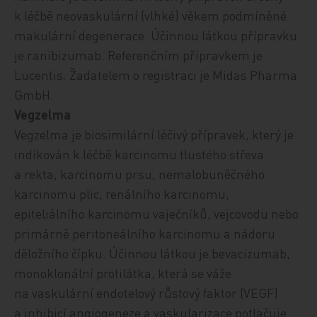
k léčbě neovaskulární (vlhké) věkem podmíněné
makulární degenerace
.
Účinnou látkou přípravku
je
ranibizumab
.
Referenčním přípravkem je
Lucentis.
Žadatelem o registraci je Midas Pharma
GmbH.
Vegzelma
Vegzelma je biosimilární léčivý přípravek, který je
indikován k léčbě karcinomu tlustého střeva
a rekta, karcinomu prsu, nemalobuněčného
karcinomu plic, renálního karcinomu,
epiteliálního karcinomu vaječníků, vejcovodu nebo
primárně peritoneálního karcinomu a nádoru
děložního čípku. Účinnou látkou je bevacizumab,
monoklonální protilátka, která se váže
na vaskulární endotelový růstový faktor (VEGF)
a inhibicí angiogeneze a vaskularizace potlačuje