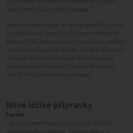
(Committee for Medicinal Products for Human
Use, CHMP) přijal rozšíření indikací.
Uvádíme výběr nových léčivých přípravků, u nichž
Evropská léková agentura (European Medicines
Agency, EMA) zaujala kladné stanovisko k udělení
rozhodnutí o registraci, a výběr léčivých přípravků,
u kterých Výbor pro humánní léčivé přípravky
(Committee for Medicinal Products for Human
Use, CHMP) přijal rozšíření indikací.
Nové léčivé přípravky
Pepaxti
Léčivý přípravek Pepaxti
je indikován k léčbě
mnohočetného myelomu.
Účinnou
látkou je