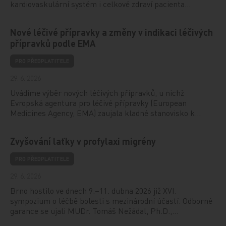
kardiovaskulární systém i celkové zdraví pacienta…
Nové léčivé přípravky a změny v indikaci léčivých
přípravků podle EMA
PRO PŘEDPLATITELE
29. 6. 2026
Uvádíme výběr nových léčivých přípravků, u nichž
Evropská agentura pro léčivé přípravky (European
Medicines Agency, EMA) zaujala kladné stanovisko k…
Zvyšování laťky v profylaxi migrény
PRO PŘEDPLATITELE
29. 6. 2026
Brno hostilo ve dnech 9.–11. dubna 2026 již XVI.
sympozium o léčbě bolesti s mezinárodní účastí. Odborné
garance se ujali MUDr. Tomáš Nežádal, Ph.D.,…