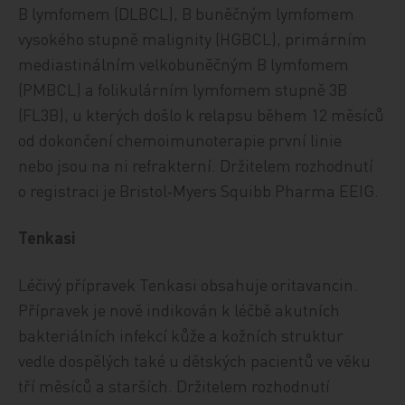
B lymfomem (DLBCL), B buněčným lymfomem
vysokého stupně malignity (HGBCL), primárním
mediastinálním velkobuněčným B lymfomem
(PMBCL) a folikulárním lymfomem stupně 3B
(FL3B), u kterých došlo k relapsu během 12 měsíců
od dokončení chemoimunoterapie první linie
nebo jsou na ni refrakterní. Držitelem rozhodnutí
o registraci je Bristol‑Myers Squibb Pharma EEIG.
Tenkasi
Léčivý přípravek Tenkasi obsahuje oritavancin.
Přípravek je nově indikován k léčbě akutních
bakteriálních infekcí kůže a kožních struktur
vedle dospělých také u dětských pacientů ve věku
tří měsíců a starších. Držitelem rozhodnutí