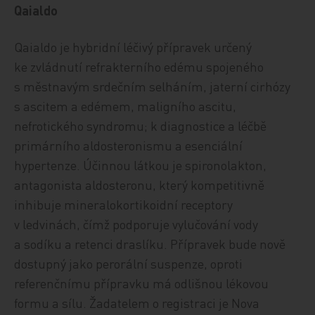
Qaialdo
Qaialdo je hybridní léčivý přípravek určený
ke zvládnutí refrakterního edému spojeného
s městnavým srdečním selháním, jaterní cirhózy
s ascitem a edémem, maligního ascitu,
nefrotického syndromu; k diagnostice a léčbě
primárního aldosteronismu a esenciální
hypertenze. Účinnou látkou je spironolakton,
antagonista aldosteronu, který kompetitivně
inhibuje mineralokortikoidní receptory
v ledvinách, čímž podporuje vylučování vody
a sodíku a retenci draslíku. Přípravek bude nově
dostupný jako perorální suspenze, oproti
referenčnímu přípravku má odlišnou lékovou
formu a sílu. Žadatelem o registraci je Nova