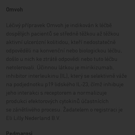
Omvoh
Léčivý přípravek Omvoh je indikován k léčbě
dospělých pacientů se středně těžkou až těžkou
aktivní ulcerózní kolitidou, kteří nedostatečně
odpověděli na konvenční nebo biologickou léčbu,
došlo u nich ke ztrátě odpovědi nebo tuto léčbu
netolerovali. Účinnou látkou je mirikizumab,
inhibitor interleukinu (IL), který se selektivně váže
na podjednotku p19 lidského IL‑23, čímž inhibuje
jeho interakci s receptorem a normalizuje
produkci efektorových cytokinů účastnících
se zánětlivého procesu. Žadatelem o registraci je
Eli Lilly Nederland B.V.
Pedmarqsi