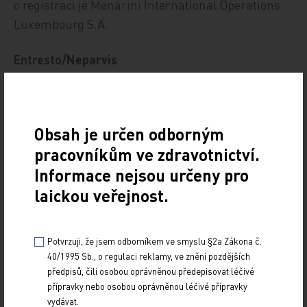
o registraci je Menarini International Operations
Luxembourg S.A.
Entresto/Neparvis
Léčivý přípravek Entresto/Neparvis obsahuje
sakubitril/valsartan. Přípravek je nyní vedle léčby
Obsah je určen odborným
dospělých pacientů se symptomatickým
pracovníkům ve zdravotnictví.
chronickým srdečním selháním se sníženou
ejekční frakcí nově indikován u dětí a dospívajících
Informace nejsou určeny pro
ve věku jednoho roku nebo starších k léčbě
laickou veřejnost.
symptomatického chronického srdečního selhání
se systolickou dysfunkcí levé komory. Držitelem
Potvrzuji, že jsem odborníkem ve smyslu §2a Zákona č.
rozhodnutí o registraci je Novartis Europharm
40/1995 Sb., o regulaci reklamy, ve znění pozdějších
Limited.
předpisů, čili osobou oprávněnou předepisovat léčivé
přípravky nebo osobou oprávněnou léčivé přípravky
vydávat.
Ultomiris