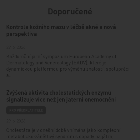
Doporučené
Kontrola kožního mazu v léčbě akné a nová
perspektiva
29. 6. 2026
Každoroční jarní sympozium European Academy of
Dermatology and Venereology (EADV), které je
dynamickou platformou pro výměnu znalostí, spolupráci
a…
Zvýšená aktivita cholestatických enzymů
signalizuje více než jen jaterní onemocnění
PRO PŘEDPLATITELE
29. 6. 2026
Cholestáza je v dnešní době vnímána jako komplexní
metabolicko‑zánětlivý syndrom s dopady na játra,