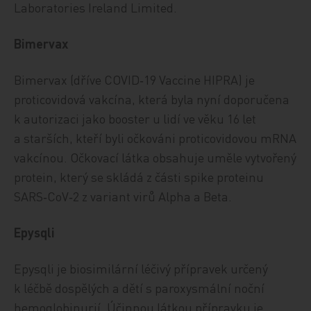
Laboratories Ireland Limited.
Bimervax
Bimervax (dříve COVID‑19 Vaccine HIPRA) je
proticovidová vakcína, která byla nyní doporučena
k autorizaci jako booster u lidí ve věku 16 let
a starších, kteří byli očkováni proticovidovou mRNA
vakcínou. Očkovací látka obsahuje uměle vytvořený
protein, který se skládá z části spike proteinu
SARS‑CoV‑2 z variant virů Alpha a Beta.
Epysqli
Epysqli je biosimilární léčivý přípravek určený
k léčbě dospělých a dětí s paroxysmální noční
hemoglobinurií. Účinnou látkou přípravku je