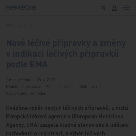
Přeskočit na obsah
Aktuality/Krátce
Nové léčivé přípravky a změny
v indikaci léčivých přípravků
podle EMA
2 minuty čtení
28. 4. 2023
Redakčně zpracovala PharmDr. Kateřina Viktorová
Vyšlo v titulu
Remedia
Uvádíme výběr nových léčivých přípravků, u nichž
Evropská léková agentura (European Medicines
Agency, EMA) zaujala kladné stanovisko k udělení
rozhodnutí o registraci, a výběr léčivých