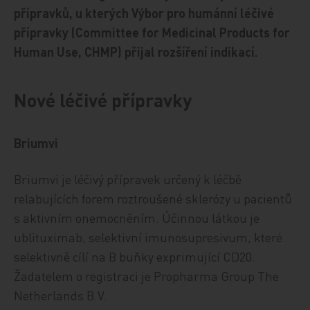
přípravků, u kterých Výbor pro humánní léčivé
přípravky (Committee for Medicinal Products for
Human Use, CHMP) přijal rozšíření indikací.
Nové léčivé přípravky
Briumvi
Briumvi je léčivý přípravek určený k léčbě
relabujících forem roztroušené sklerózy u pacientů
s aktivním onemocněním. Účinnou látkou je
ublituximab, selektivní imunosupresivum, které
selektivně cílí na B buňky exprimující CD20.
Žadatelem o registraci je Propharma Group The
Netherlands B.V.