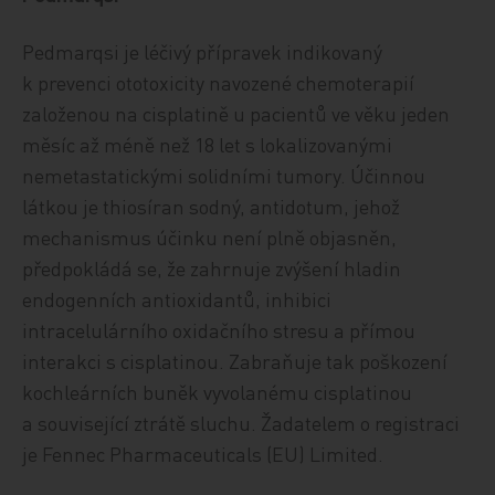
Pedmarqsi je léčivý přípravek indikovaný
k prevenci ototoxicity navozené chemoterapií
založenou na cisplatině u pacientů ve věku jeden
měsíc až méně než 18 let s lokalizovanými
nemetastatickými solidními tumory. Účinnou
látkou je thiosíran sodný, antidotum, jehož
mechanismus účinku není plně objasněn,
předpokládá se, že zahrnuje zvýšení hladin
endogenních antioxidantů, inhibici
intracelulárního oxidačního stresu a přímou
interakci s cisplatinou. Zabraňuje tak poškození
kochleárních buněk vyvolanému cisplatinou
a související ztrátě sluchu. Žadatelem o registraci
je Fennec Pharmaceuticals (EU) Limited.