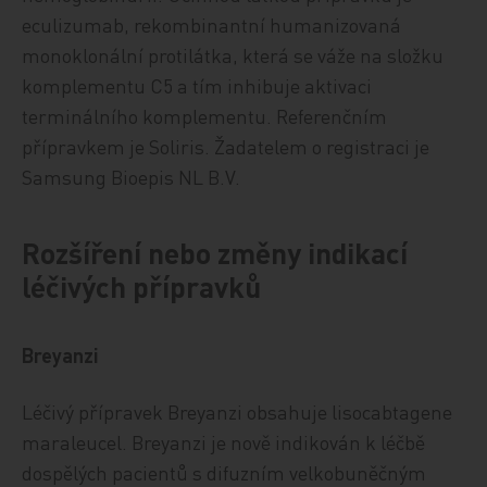
eculizumab, rekombinantní humanizovaná
monoklonální protilátka, která se váže na složku
komplementu C5 a tím inhibuje aktivaci
terminálního komplementu. Referenčním
přípravkem je Soliris. Žadatelem o registraci je
Samsung Bioepis NL B.V.
Rozšíření nebo změny indikací
léčivých přípravků
Breyanzi
Léčivý přípravek Breyanzi obsahuje lisocabtagene
maraleucel. Breyanzi je nově indikován k léčbě
dospělých pacientů s difuzním velkobuněčným