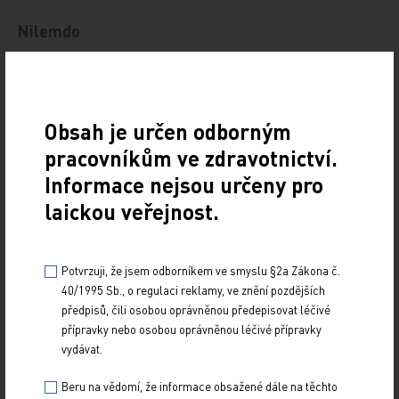
Nilemdo
Léčivý přípravek Nilemdo obsahuje kyselinu
bempedoovou. Přípravek je nově indikován
u dospělých s prokázaným nebo vysokým rizikem
Obsah je určen odborným
aterosklerotického kardiovaskulárního
pracovníkům ve zdravotnictví.
onemocnění ke snížení kardiovaskulárního rizika
Informace nejsou určeny pro
snížením hladin LDL cholesterolu jako doplněk
laickou veřejnost.
ke korekci dalších rizikových faktorů: u pacientů
na maximální tolerované dávce statinu
Potvrzuji, že jsem odborníkem ve smyslu §2a Zákona č.
s ezetimibem nebo bez něj, nebo samostatně či
40/1995 Sb., o regulaci reklamy, ve znění pozdějších
v kombinaci s ezetimibem u pacientů, kteří
předpisů, čili osobou oprávněnou předepisovat léčivé
netolerují statiny nebo u kterých je statin
přípravky nebo osobou oprávněnou léčivé přípravky
vydávat.
kontraindikován. Držitelem rozhodnutí o registraci
je Daiichi Sankyo Europe GmbH.
Beru na vědomí, že informace obsažené dále na těchto