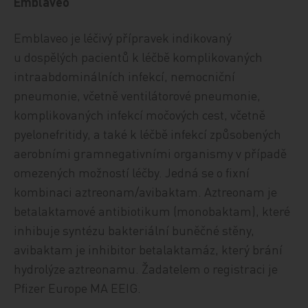
Emblaveo
Emblaveo je léčivý přípravek indikovaný
u dospělých pacientů k léčbě komplikovaných
intraabdominálních infekcí, nemocniční
pneumonie, včetně ventilátorové pneumonie,
komplikovaných infekcí močových cest, včetně
pyelonefritidy, a také k léčbě infekcí způsobených
aerobními gramnegativními organismy v případě
omezených možností léčby. Jedná se o fixní
kombinaci aztreonam/avibaktam. Aztreonam je
betalaktamové antibiotikum (monobaktam), které
inhibuje syntézu bakteriální buněčné stěny,
avibaktam je inhibitor betalaktamáz, který brání
hydrolýze aztreonamu. Žadatelem o registraci je
Pfizer Europe MA EEIG.