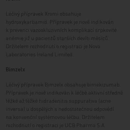
Léčivý přípravek Xromi obsahuje
hydroxykarbamid. Přípravek je nově indikován
k prevenci vazookluzivních komplikací srpkovité
anémie již u pacientů starších devíti měsíců.
Držitelem rozhodnutí o registraci je Nova
Laboratories Ireland Limited.
Bimzelx
Léčivý přípravek Bimzelx obsahuje bimekizumab.
Přípravek je nově indikován k léčbě aktivní středně
těžké až těžké hidradenitis suppurativa (acne
inversa) u dospělých s nedostatečnou odpovědí
na konvenční systémovou léčbu. Držitelem
rozhodnutí o registraci je UCB Pharma S.A.