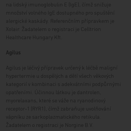
na lidský imunoglobulin E (IgE), čímž snižuje
množství volného IgE dostupného pro spuštění
alergické kaskády. Referenčním přípravkem je
Xolair. Žadatelem o registraci je Celltrion
Healthca­re Hungary Kft.
Agilus
Agilus je léčivý přípravek určený k léčbě maligní
hypertermie u dospělých a dětí všech věkových
kategorií v kombinaci s adekvátními podpůrnými
opatřeními. Účinnou látkou je dantrolen,
myorelaxans, které se váže na ryanodinový
receptor‑1 (RYR1), čímž zabraňuje uvolňování
vápníku ze sarkoplazmatického retikula.
Žadatelem o registraci je Norgine B.V.