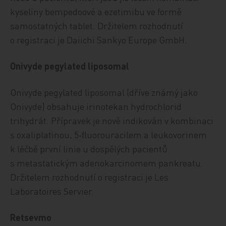
kyseliny bempedoové a ezetimibu ve formě
samostatných tablet. Držitelem rozhodnutí
o registraci je Daiichi Sankyo Europe GmbH.
Onivyde pegylated liposomal
Onivyde pegylated liposomal (dříve známý jako
Onivyde) obsahuje irinotekan hydrochlorid
trihydrát. Přípravek je nově indikován v kombinaci
s oxaliplatinou, 5‑fluorouracilem a leukovorinem
k léčbě první linie u dospělých pacientů
s metastatickým adenokarcinomem pankreatu.
Držitelem rozhodnutí o registraci je Les
Laboratoires Servier.
Retsevmo