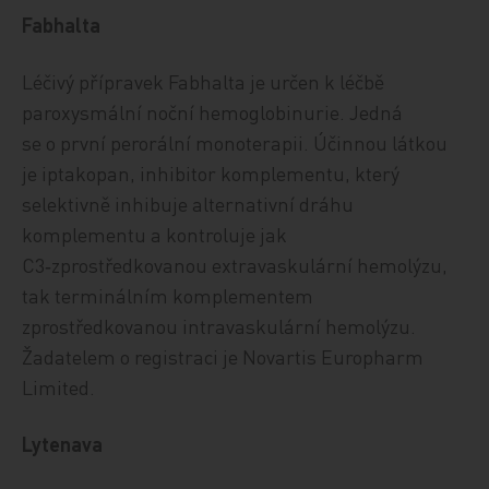
Fabhalta
Léčivý přípravek Fabhalta je určen k léčbě
paroxysmální noční hemoglobinurie. Jedná
se o první perorální monoterapii. Účinnou látkou
je iptakopan, inhibitor komplementu, který
selektivně inhibuje alternativní dráhu
komplementu a kontroluje jak
C3‑zprostředkovanou extravaskulární hemolýzu,
tak terminálním komplementem
zprostředkovanou intravaskulární hemolýzu.
Žadatelem o registraci je Novartis Europharm
Limited.
Lytenava