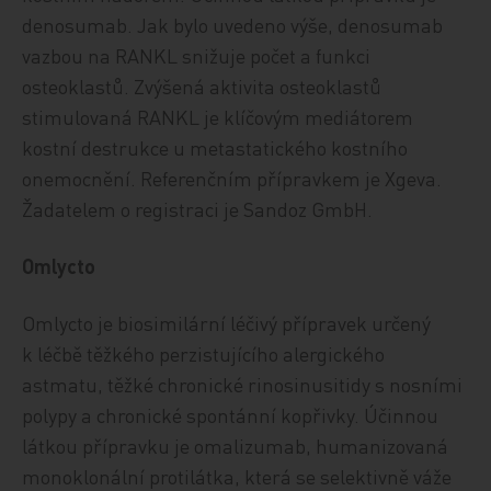
denosumab. Jak bylo uvedeno výše, denosumab
vazbou na RANKL snižuje počet a funkci
osteoklastů. Zvýšená aktivita osteoklastů
stimulovaná RANKL je klíčovým mediátorem
kostní destrukce u metastatického kostního
onemocnění. Referenčním přípravkem je Xgeva.
Žadatelem o registraci je Sandoz GmbH.
Omlycto
Omlycto je biosimilární léčivý přípravek určený
k léčbě těžkého perzistujícího alergického
astmatu, těžké chronické rinosinusitidy s nosními
polypy a chronické spontánní kopřivky. Účinnou
látkou přípravku je omalizumab, humanizovaná
monoklonální protilátka, která se selektivně váže