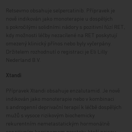
Retsevmo obsahuje selpercatinib. Přípravek je
nově indikován jako monoterapie u dospělých
s pokročilými solidními nádory s pozitivní fúzí RET,
kdy možnosti léčby nezacílené na RET poskytují
omezený klinický přínos nebo byly vyčerpány.
Držitelem rozhodnutí o registraci je Eli Lilly
Nederland B.V.
Xtandi
Přípravek Xtandi obsahuje enzalutamid. Je nově
indikován jako monoterapie nebo v kombinaci
s androgenní deprivační terapií k léčbě dospělých
mužů s vysoce rizikovým biochemicky
rekurentním nemetastatickým hormonálně
senzitivním karcinomem prostaty, kteří nejsou