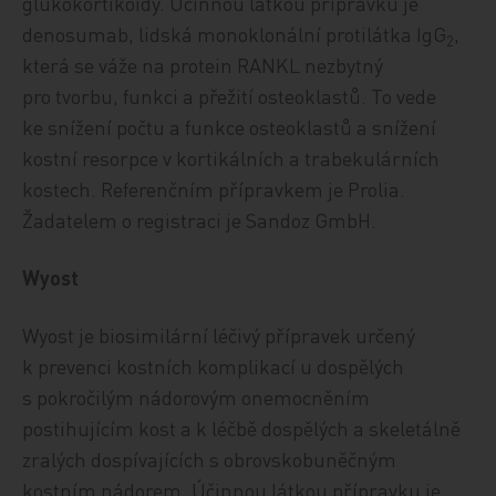
glukokortikoidy. Účinnou látkou přípravku je
denosumab, lidská monoklonální protilátka IgG
,
2
která se váže na protein RANKL nezbytný
pro tvorbu, funkci a přežití osteoklastů. To vede
ke snížení počtu a funkce osteoklastů a snížení
kostní resorpce v kortikálních a trabekulárních
kostech. Re­fe­ren­čním přípravkem je Prolia.
Žadatelem o registraci je Sandoz GmbH.
Wyost
Wyost je biosimilární léčivý přípravek určený
k prevenci kostních komplikací u dospělých
s pokročilým nádorovým onemocněním
postihujícím kost a k léčbě dospělých a skeletálně
zralých dospívajících s obrovskobuněčným
kostním nádorem. Účinnou látkou přípravku je