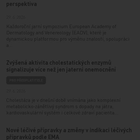
perspektiva
29. 6. 2026
Každoroční jarní sympozium European Academy of
Dermatology and Venereology (EADV), které je
dynamickou platformou pro výměnu znalostí, spolupráci
a…
Zvýšená aktivita cholestatických enzymů
signalizuje více než jen jaterní onemocnění
PRO PŘEDPLATITELE
29. 6. 2026
Cholestáza je v dnešní době vnímána jako komplexní
metabolicko‑zánětlivý syndrom s dopady na játra,
kardiovaskulární systém i celkové zdraví pacienta…
Nové léčivé přípravky a změny v indikaci léčivých
přípravků podle EMA