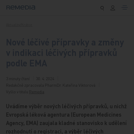
Přeskočit na obsah
Aktuality/Krátce
Nové léčivé přípravky a změny
v indikaci léčivých přípravků
podle EMA
3 minuty čtení
30. 4. 2024
Redakčně zpracovala PharmDr. Kateřina Viktorová
Vyšlo v titulu
Remedia
Uvádíme výběr nových léčivých přípravků, u nichž
Evropská léková agentura (European Medicines
Agency, EMA) zaujala kladné stanovisko k udělení
rozhodnutí o registraci, a výběr léčivých