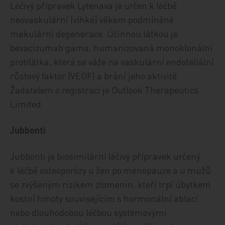
Léčivý přípravek Lytenava je určen k léčbě
neovaskulární (vlhké) věkem podmíněné
makulární degenerace. Účinnou látkou je
bevacizumab gama, humanizovaná monoklonální
protilátka, která se váže na vaskulární endoteliální
růstový faktor (VEGF) a brání jeho aktivitě.
Žadatelem o registraci je Outlook Therapeutics
Limited.
Jubbonti
Jubbonti je biosimilární léčivý přípravek určený
k léčbě osteoporózy u žen po menopauze a u mužů
se zvýšeným rizikem zlomenin, kteří trpí úbytkem
kostní hmoty souvisejícím s hormonální ablací
nebo dlouhodobou léčbou systémovými