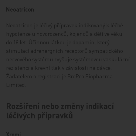
Neoatricon
Neoatricon je léčivý přípravek indikovaný k léčbě
hypotenze u novorozenců, kojenců a dětí ve věku
do 18 let. Účinnou látkou je dopamin, který
stimulací adrenergních receptorů sympatického
nervového systému zvyšuje systémovou vaskulární
rezistenci a krevní tlak v závislosti na dávce.
Žadatelem o registraci je BrePco Biopharma
Limited.
Rozšíření nebo změny indikací
léčivých přípravků
Xromi