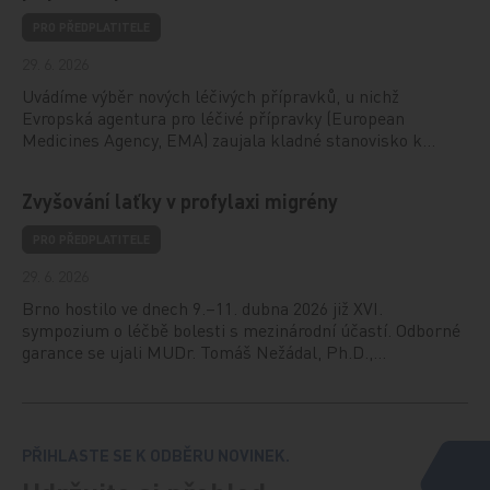
PRO PŘEDPLATITELE
29. 6. 2026
Uvádíme výběr nových léčivých přípravků, u nichž
Evropská agentura pro léčivé přípravky (European
Medicines Agency, EMA) zaujala kladné stanovisko k…
Zvyšování laťky v profylaxi migrény
PRO PŘEDPLATITELE
29. 6. 2026
Brno hostilo ve dnech 9.–11. dubna 2026 již XVI.
sympozium o léčbě bolesti s mezinárodní účastí. Odborné
garance se ujali MUDr. Tomáš Nežádal, Ph.D.,…
PŘIHLASTE SE K ODBĚRU NOVINEK.